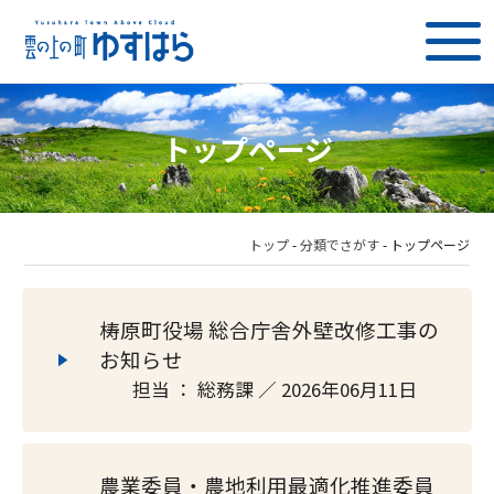
トップページ
トップ
-
分類でさがす
-
トップページ
梼原町役場 総合庁舎外壁改修工事の
お知らせ
担当 ： 総務課 ／ 2026年06月11日
農業委員・農地利用最適化推進委員