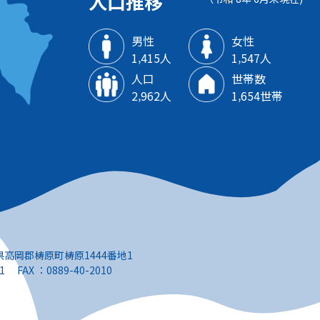
人口推移
男性
女性
1‚415人
1‚547人
人口
世帯数
2‚962人
1‚654世帯
知県高岡郡梼原町梼原1444番地1
1 FAX ：0889-40-2010