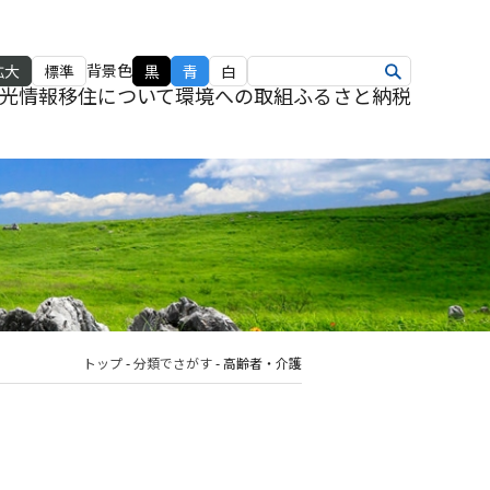
背景色
拡大
標準
黒
青
白
光情報
移住について
環境への取組
ふるさと納税
トップ
-
分類でさがす
-
高齢者・介護