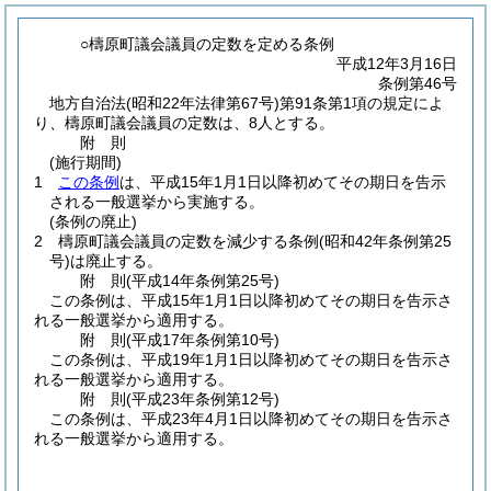
○檮原町議会議員の定数を定める条例
平成12年3月16日
条例第46号
地方自治法
(昭和22年法律第67号)
第91条第1項の規定によ
り、檮原町議会議員の定数は、8人とする。
附
則
(施行期間)
1
この条例
は、平成15年1月1日以降初めてその期日を告示
される一般選挙から実施する。
(条例の廃止)
2
檮原町議会議員の定数を減少する条例
(昭和42年条例第25
号)
は廃止する。
附
則
(平成14年
条例第25号)
この条例は、平成15年1月1日以降初めてその期日を告示さ
れる一般選挙から適用する。
附
則
(平成17年
条例第10号)
この条例は、平成19年1月1日以降初めてその期日を告示さ
れる一般選挙から適用する。
附
則
(平成23年
条例第12号)
この条例は、平成23年4月1日以降初めてその期日を告示さ
れる一般選挙から適用する。