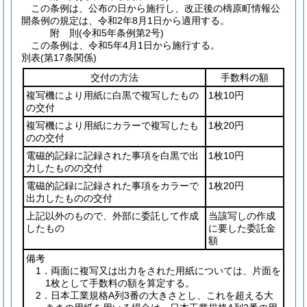
この条例は、公布の日から施行し、改正後の檮原町情報公
開条例の規定は、令和2年8月1日から適用する。
附
則
(令和5年
条例第2号)
この条例は、令和5年4月1日から施行する。
別表
(第17条関係)
交付の方法
手数料の額
複写機により用紙に白黒で複写したもの
1枚10円
の交付
複写機により用紙にカラーで複写したも
1枚20円
のの交付
電磁的記録に記録された事項を白黒で出
1枚10円
力したものの交付
電磁的記録に記録された事項をカラーで
1枚20円
出力したものの交付
上記以外のもので、外部に委託して作成
当該写しの作成
したもの
に要した委託金
額
備考
1．両面に複写又は出力をされた用紙については、片面を
1枚として手数料の額を算定する。
2．日本工業規格A列3番の大きさとし、これを超える大