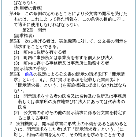
ばならない。
(利用者の責務)
第4条
この条例の定めるところにより公文書の開示を受けた
ものは、これによって得た情報を、この条例の目的に即し
て適正に使用しなければならない。
第2章
開示
(請求権者)
第5条
次に掲げる者は、実施機関に対して、公文書の開示を
請求することができる。
(1)
町内に住所を有する者
(2)
町内に事務所又は事業所を有する個人及び法人
(3)
町内に存する事務所又は事業所に勤務する者
(開示請求の手続)
第6条
前条
の規定による公文書の開示の請求
(以下「開示請
求」という。)
は、次に掲げる事項を記載した書面
(以下
「開示請求書」という。)
を実施機関に提出しなければなら
ない。
(1)
開示請求をする者の氏名又は名称及び住所又は事務所
若しくは事業所の所在地並びに法人にあっては代表者の
氏名
(2)
公文書の名称その他の開示請求に係る公文書を特定す
るに足りる事項
2
実施機関は、開示請求書に形式上の不備があると認めると
きは、開示請求をした者
(以下「開示請求者」という。)
に
対し、相当の期間を定めて、その補正を求めることができ