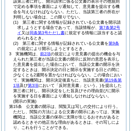
該第三者に対し、開示請求に係る公文書の表示その他規則
で定める事項を書面により通知して、意見書を提出する機
会を与えなければならない。
ただし、当該第三者の所在が
判明しない場合は、この限りでない。
(1)
第三者に関する情報が記録されている公文書を開示請
求しようとする場合であって、当該情報が、
第7条第2号
イ
又は
同条第3号ただし書
に規定する情報に該当すると認
められるとき。
(2)
第三者に関する情報が記録されている公文書を
第9条
の規定により開示しようとするとき。
3
実施機関は、
前2項
の規定により意見書の提出の機会を与
えられた第三者が当該公文書の開示に反対の意思を表示し
た意見書を提出した場合において、当該公文書の開示を決
定するときは、開示決定の日と開示を実施する日との間に
少なくとも2週間を置かなければならない。
この場合におい
て、実施機関は、開示決定後直ちに、当該意見書
(
第19条第
1項
及び
第3項
において「反対意見書」という。)
を提出した
第三者に対し、開示決定をした旨及びその理由並びに開示
を実施する日を書面により通知しなければならない。
(開示の実施)
第15条
公文書の開示は、閲覧又は写しの交付により行う。
ただし、閲覧の方法による公文書の開示にあっては、実施
機関は、当該公文書の保存に支障が生じるおそれがあると
認めるときその他正当な理由があるときは、その写しによ
り、これを行うことができる。