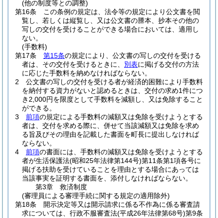
(他の制度等との調整)
第16条
この条例の規定は、法令等の規定により公文書を閲
覧し、若しくは縦覧し、又は公文書の謄本、抄本その他の
写しの交付を受けることができる場合においては、適用し
ない。
(手数料)
第17条
第15条
の規定により、公文書の写しの交付を受ける
者は、その交付を受けるときに、
別表
に掲げる交付の方法
に応じた手数料を納めなければならない。
2
公文書の写しの交付を受ける者が経済的困難により手数料
を納付する資力がないと認めるときは、交付の求め1件につ
き2,000円を限度として手数料を減額し、又は免除すること
ができる。
3
前項
の規定による手数料の減額又は免除を受けようとする
者は、交付を求める際に、併せて当該減額又は免除を求め
る旨及びその理由を記載した書面を町長に提出しなければ
ならない。
4
前項
の書面には、手数料の減額又は免除を受けようとする
者が生活保護法
(昭和25年法律第144号)
第11条第1項各号に
掲げる扶助を受けていることを理由とする場合にあっては
当該事実を証明する書面を、添付しなければならない。
第3章
救済制度
(審理員による審理手続に関する規定の適用除外)
第18条
開示決定等又は開示請求に係る不作為に係る審査請
求については、行政不服審査法
(平成26年法律第68号)
第9条