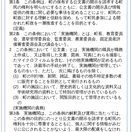
第1条
この条例は、町の保有する公文書の開示を請求する町
民の権利を明らかにするとともに、公文書の開示及び情報
提供の推進に関し必要な事項を定めることにより、町民の
町政に対する理解と信頼を深め、もって町民参加による開
かれた町政を一層推進することを目的とする。
(定義)
第2条
この条例において「実施機関」とは、町長、教育委員
会、選挙管理委員会、監査委員、農業委員会、固定資産評
価審査委員会及び議会をいう。
2
この条例において「公文書」とは、実施機関の職員が職務
上作成し、又は取得した文書、図画、写真
(これらを撮影し
たマイクロフィルムを含む。)
その他実施機関が定めるもの
であって、決裁等の手続が終了し、実施機関が管理してい
るものをいう。
ただし、次に掲げるものを除く。
(1)
町の刊行物、新聞、雑誌、書籍その他不特定多数の者
に販売することを目的として発行されるもの
(2)
町の施設において、歴史的若しくは文化的な資料又は
学術研究用の資料として特別の管理がされているもの
(3)
町の施設において、閲覧目的として管理されているも
の
(実施機関の責務)
第3条
実施機関は、この条例の解釈及び運用に当たっては、
この条例の目的にのっとり公文書の開示を請求する町民の
権利を十分に尊重するとともに、個人に関する情報がみだ
りに公にされることがないよう、最大限の配慮をしなけれ