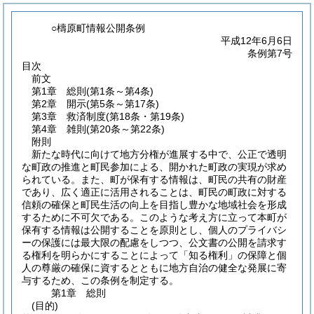
○檮原町情報公開条例
平成12年6月6日
条例第7号
目次
前文
第1章
総則
(第1条～第4条)
第2章
開示
(第5条～第17条)
第3章
救済制度
(第18条・第19条)
第4章
雑則
(第20条～第22条)
附則
新たな時代に向けて地方分権が進展する中で、公正で透明
な町政の推進と町民参加による、開かれた町政の実現が求め
られている。また、町が保有する情報は、町民の共有の財産
であり、広く適正に活用されることは、町民の町政に対する
信頼の確保と町民生活の向上を目指し豊かな地域社会を形成
するために不可欠である。このような考え方に立って本町が
保有する情報は公開することを原則とし、個人のプライバシ
ーの保護には最大限の配慮をしつつ、公文書の公開を請求す
る権利を明らかにすることによって「知る権利」の保障と個
人の尊厳の確保に資するとともに地方自治の健全な発展に寄
与するため、この条例を制定する。
第1章
総則
(目的)