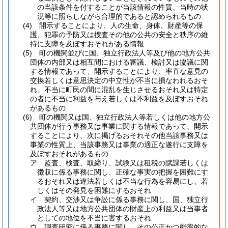
の当該条件を付することが当該情報の性質、当時の状
況等に照らしながら合理的であると認められるもの
(4)
開示することにより、人の生命、身体、財産等の保
護、犯罪の予防又は捜査その他の公共の安全と秩序の維
持に支障を及ぼすおそれがある情報
(5)
町の機関並びに国、独立行政法人等及び他の地方公共
団体の内部又は相互間における審議、検討又は協議に関
する情報であって、開示することにより、率直な意見の
交換若しくは意思決定の中立性が不当に損なわれるおそ
れ、不当に町民の間に混乱を生じさせるおそれ又は特定
の者に不当に利益を与え若しくは不利益を及ぼすおそれ
があるもの
(6)
町の機関又は国、独立行政法人等若しくは他の地方公
共団体が行う事務又は事業に関する情報であって、開示
することにより、次に掲げるおそれその他当該事務又は
事業の性質上、当該事務又は事業の適正な遂行に支障を
及ぼすおそれがあるもの
ア
監査、検査、取締り、試験又は租税の賦課若しくは
徴収に係る事務に関し、正確な事実の把握を困難にす
るおそれ又は違法若しくは不当な行為を容易にし、若
しくはその発見を困難にするおそれ
イ
契約、交渉又は争訟に係る事務に関し、国、独立行
政法人等又は地方公共団体の財産上の利益又は当事者
としての地位を不当に害するおそれ
ウ
調査研究に係る事務に関し、その公正かつ能率的な