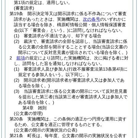
第1項の規定は、適用しない。
(審査請求)
第19条
開示決定等又は開示請求に係る不作為について審査
請求があったときは、実施機関は、
次の各号
のいずれかに
該当する場合を除き、檮原町情報公開・個人情報保護審査
会
(以下「審査会」という。)
に諮問しなければならない。
(1)
審査請求が不適法であり、却下する場合
(2)
裁決で、審査請求の全部を認容し、当該審査請求に係
る公文書の全部を開示することとする場合
(当該公文書の
開示について反対意見書が提出されている場合を除く。)
2
前項
の規定により諮問した実施機関は、次に掲げる者に対
し、諮問をした旨を通知しなければならない。
(1)
審査請求人及び参加人
(行政不服審査法第13条第4項に
規定する参加人をいう。以下同じ。)
(2)
開示請求者
(開示請求者が審査請求人又は参加人であ
る場合を除く。)
(3)
当該審査請求に係る公文書の開示について反対意見書
を提出した第三者
(当該第三者が審査請求人又は参加人で
ある場合を除く。)
第4章
雑則
(公文書の管理)
第20条
実施機関は、この条例の適正かつ円滑な運用に資す
るため、公文書を適正に管理するものとする。
(公文書の開示の実施状況の公表)
第21条
町長は、毎年度、公文書の開示の実施状況を公表す