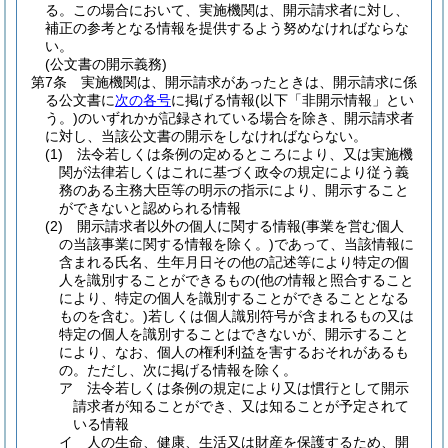
る。
この場合において、実施機関は、開示請求者に対し、
補正の参考となる情報を提供するよう努めなければならな
い。
(公文書の開示義務)
第7条
実施機関は、開示請求があったときは、開示請求に係
る公文書に
次の各号
に掲げる情報
(以下「非開示情報」とい
う。)
のいずれかが記録されている場合を除き、開示請求者
に対し、当該公文書の開示をしなければならない。
(1)
法令若しくは条例の定めるところにより、又は実施機
関が法律若しくはこれに基づく政令の規定により従う義
務のある主務大臣等の明示の指示により、開示すること
ができないと認められる情報
(2)
開示請求者以外の個人に関する情報
(事業を営む個人
の当該事業に関する情報を除く。)
であって、当該情報に
含まれる氏名、生年月日その他の記述等により特定の個
人を識別することができるもの
(他の情報と照合すること
により、特定の個人を識別することができることとなる
ものを含む。)
若しくは個人識別符号が含まれるもの又は
特定の個人を識別することはできないが、開示すること
により、なお、個人の権利利益を害するおそれがあるも
の。
ただし、次に掲げる情報を除く。
ア
法令若しくは条例の規定により又は慣行として開示
請求者が知ることができ、又は知ることが予定されて
いる情報
イ
人の生命、健康、生活又は財産を保護するため、開