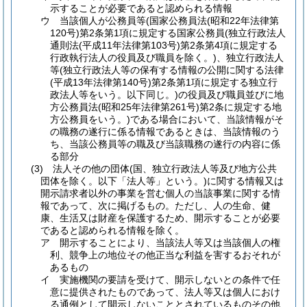
示することが必要であると認められる情報
ウ
当該個人が公務員等
(国家公務員法
(昭和22年法律第
120号)
第2条第1項に規定する国家公務員
(独立行政法人
通則法
(平成11年法律第103号)
第2条第4項に規定する
行政執行法人の役員及び職員を除く。)
、独立行政法人
等
(独立行政法人等の保有する情報の公開に関する法律
(平成13年法律第140号)
第2条第1項に規定する独立行
政法人等をいう。以下同じ。)
の役員及び職員並びに地
方公務員法
(昭和25年法律第261号)
第2条に規定する地
方公務員をいう。)
である場合において、当該情報がそ
の職務の遂行に係る情報であるときは、当該情報のう
ち、当該公務員等の職及び当該職務の遂行の内容に係
る部分
(3)
法人その他の団体
(国、独立行政法人等及び地方公共
団体を除く。以下「法人等」という。)
に関する情報又は
開示請求者以外の事業を営む個人の当該事業に関する情
報であって、次に掲げるもの。
ただし、人の生命、健
康、生活又は財産を保護するため、開示することが必要
であると認められる情報を除く。
ア
開示することにより、当該法人等又は当該個人の権
利、競争上の地位その他正当な利益を害するおそれが
あるもの
イ
実施機関の要請を受けて、開示しないとの条件で任
意に提供されたものであって、法人等又は個人におけ
る通例として開示しないこととされているものその他