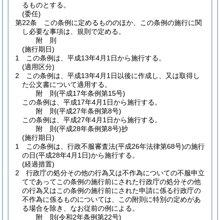
るものとする。
(委任)
第22条
この条例に定めるもののほか、この条例の施行に関
し必要な事項は、規則で定める。
附
則
(施行期日)
1
この条例は、平成13年4月1日から施行する。
(適用区分)
2
この条例は、平成13年4月1日以後に作成し、又は取得し
た公文書について適用する。
附
則
(平成17年
条例第15号)
この条例は、平成17年4月1日から施行する。
附
則
(平成27年
条例第8号)
この条例は、平成27年4月1日から施行する。
附
則
(平成28年
条例第8号)
抄
(施行期日)
1
この条例は、行政不服審査法
(平成26年法律第68号)
の施行
の日
(平成28年4月1日)
から施行する。
(経過措置)
2
行政庁の処分その他の行為又は不作為についての不服申立
てであってこの条例の施行前にされた行政庁の処分その他
の行為又はこの条例の施行前にされた申請に係る行政庁の
不作為に係るものについては、この附則に特別の定めがあ
る場合を除き、なお従前の例による。
附
則
(令和2年
条例第22号)