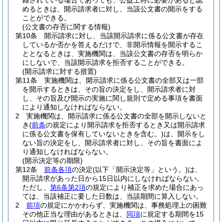
録されている場合であっても、公益上特に必要があると認
めるときは、開示請求者に対し、当該公文書の開示をする
ことができる。
(公文書の存否に関する情報)
第10条
開示請求に対し、当該開示請求に係る公文書が存在
しているか否かを答えるだけで、非開示情報を開示するこ
ととなるときは、実施機関は、当該公文書の存否を明らか
にしないで、当該開示請求を拒否することができる。
(開示請求に対する措置)
第11条
実施機関は、開示請求に係る公文書の全部又は一部
を開示するときは、その旨の決定をし、開示請求者に対
し、その旨及び開示の実施に関し規則で定める事項を書面
により通知しなければならない。
2
実施機関は、開示請求に係る公文書の全部を開示しないと
き
(
前条
の規定により開示請求を拒否するとき又は開示請求
に係る公文書を保有していないときを含む。)
は、開示をし
ない旨の決定をし、開示請求者に対し、その旨を書面によ
り通知しなければならない。
(開示決定等の期限)
第12条
前条各項
の決定
(以下「開示決定等」という。)
は、
開示請求があった日から15日以内にしなければならない。
ただし、
第6条第2項
の規定により補正を求めた場合にあっ
ては、当該補正に要した日数は、当該期間に算入しない。
2
前項
の規定にかかわらず、実施機関は、事務処理上の困難
その他正当な理由があるときは、
同項
に規定する期間を15