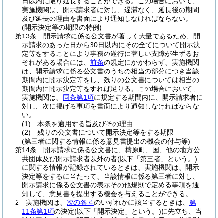
日以内に限り延長することができる。
この場合において、
実施機関は、開示請求者に対し、遅滞なく、延長後の期間
及び延長の理由を書面により通知しなければならない。
(開示決定等の期限の特例)
第13条
開示請求に係る公文書が著しく大量であるため、開
示請求のあった日から30日以内にその全てについて開示決
定等をすることにより事務の遂行に著しい支障が生ずるお
それがある場合には、
前条
の規定にかかわらず、実施機関
は、開示請求に係る公文書のうちの相当の部分につき当該
期間内に開示決定等をし、残りの公文書については相当の
期間内に開示決定等をすれば足りる。
この場合において、
実施機関は、
同条第1項
に規定する期間内に、開示請求者に
対し、次に掲げる事項を書面により通知しなければならな
い。
(1)
本条を適用する旨及びその理由
(2)
残りの公文書について開示決定等をする期限
(第三者に関する情報に係る意見書提出の機会の付与等)
第14条
開示請求に係る公文書に、檮原町、国、他の地方公
共団体及び開示請求者以外の者
(以下「第三者」という。)
に関する情報が記録されているときは、実施機関は、開示
決定等をするに当たって、当該情報に係る第三者に対し、
開示請求に係る公文書の表示その他規則で定める事項を通
知して、意見書を提出する機会を与えることができる。
2
実施機関は、
次の各号
のいずれかに該当するときは、
第
11条第1項
の決定
(以下「開示決定」という。)
に先立ち、当