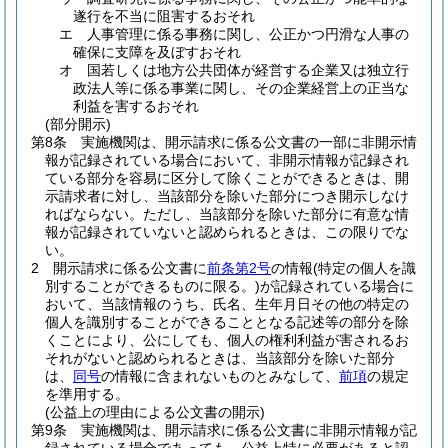
遂行を不当に阻害するおそれ
エ
人事管理に係る事務に関し、公正かつ円滑な人事の
確保に支障を及ぼすおそれ
オ
国若しくは地方公共団体が経営する企業又は独立行
政法人等に係る事業に関し、その企業経営上の正当な
利益を害するおそれ
(部分開示)
第8条
実施機関は、開示請求に係る公文書の一部に非開示情
報が記録されている場合において、非開示情報が記録され
ている部分を容易に区分して除くことができるときは、開
示請求者に対し、当該部分を除いた部分につき開示しなけ
ればならない。
ただし、当該部分を除いた部分に有意な情
報が記録されていないと認められるときは、この限りでな
い。
2
開示請求に係る公文書に
前条第2号
の情報
(特定の個人を識
別することができるものに限る。)
が記録されている場合に
おいて、当該情報のうち、氏名、生年月日その他の特定の
個人を識別することができることとなる記述等の部分を除
くことにより、公にしても、個人の権利利益が害されるお
それがないと認められるときは、当該部分を除いた部分
は、
同号
の情報に含まれないものとみなして、
前項
の規定
を準用する。
(公益上の理由による公文書の開示)
第9条
実施機関は、開示請求に係る公文書に非開示情報が記