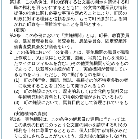
第1条
この条例は、町の保有する公文書の開示を請求する町
民の権利を明らかにするとともに、公文書の開示及び情報
提供の推進に関し必要な事項を定めることにより、町民の
町政に対する理解と信頼を深め、もって町民参加による開
かれた町政を一層推進することを目的とする。
(定義)
第2条
この条例において「実施機関」とは、町長、教育委員
会、選挙管理委員会、監査委員、農業委員会、固定資産評
価審査委員会及び議会をいう。
2
この条例において「公文書」とは、実施機関の職員が職務
上作成し、又は取得した文書、図画、写真
(これらを撮影し
たマイクロフィルムを含む。)
その他実施機関が定めるもの
であって、決裁等の手続が終了し、実施機関が管理してい
るものをいう。
ただし、次に掲げるものを除く。
(1)
町の刊行物、新聞、雑誌、書籍その他不特定多数の者
に販売することを目的として発行されるもの
(2)
町の施設において、歴史的若しくは文化的な資料又は
学術研究用の資料として特別の管理がされているもの
(3)
町の施設において、閲覧目的として管理されているも
の
(実施機関の責務)
第3条
実施機関は、この条例の解釈及び運用に当たっては、
この条例の目的にのっとり公文書の開示を請求する町民の
権利を十分に尊重するとともに、個人に関する情報がみだ
りに公にされることがないよう、最大限の配慮をしなけれ