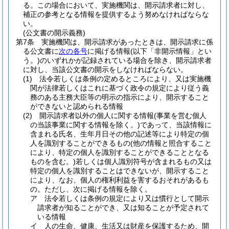
る。
この場合において、実施機関は、開示請求者に対し、
補正の参考となる情報を提供するよう努めなければならな
い。
(公文書の開示義務)
第7条
実施機関は、開示請求があったときは、開示請求に係
る公文書に
次の各号
に掲げる情報
(以下「非開示情報」とい
う。)
のいずれかが記録されている場合を除き、開示請求者
に対し、当該公文書の開示をしなければならない。
(1)
法令若しくは条例の定めるところにより、又は実施機
関が法律若しくはこれに基づく政令の規定により従う義
務のある主務大臣等の明示の指示により、開示すること
ができないと認められる情報
(2)
開示請求者以外の個人に関する情報
(事業を営む個人
の当該事業に関する情報を除く。)
であって、当該情報に
含まれる氏名、生年月日その他の記述等により特定の個
人を識別することができるもの
(他の情報と照合すること
により、特定の個人を識別することができることとなる
ものを含む。)
若しくは個人識別符号が含まれるもの又は
特定の個人を識別することはできないが、開示すること
により、なお、個人の権利利益を害するおそれがあるも
の。
ただし、次に掲げる情報を除く。
ア
法令若しくは条例の規定により又は慣行として開示
請求者が知ることができ、又は知ることが予定されて
いる情報
イ
人の生命、健康、生活又は財産を保護するため、開