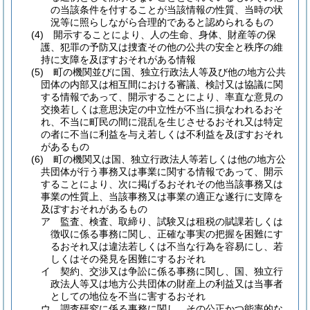
の当該条件を付することが当該情報の性質、当時の状
況等に照らしながら合理的であると認められるもの
(4)
開示することにより、人の生命、身体、財産等の保
護、犯罪の予防又は捜査その他の公共の安全と秩序の維
持に支障を及ぼすおそれがある情報
(5)
町の機関並びに国、独立行政法人等及び他の地方公共
団体の内部又は相互間における審議、検討又は協議に関
する情報であって、開示することにより、率直な意見の
交換若しくは意思決定の中立性が不当に損なわれるおそ
れ、不当に町民の間に混乱を生じさせるおそれ又は特定
の者に不当に利益を与え若しくは不利益を及ぼすおそれ
があるもの
(6)
町の機関又は国、独立行政法人等若しくは他の地方公
共団体が行う事務又は事業に関する情報であって、開示
することにより、次に掲げるおそれその他当該事務又は
事業の性質上、当該事務又は事業の適正な遂行に支障を
及ぼすおそれがあるもの
ア
監査、検査、取締り、試験又は租税の賦課若しくは
徴収に係る事務に関し、正確な事実の把握を困難にす
るおそれ又は違法若しくは不当な行為を容易にし、若
しくはその発見を困難にするおそれ
イ
契約、交渉又は争訟に係る事務に関し、国、独立行
政法人等又は地方公共団体の財産上の利益又は当事者
としての地位を不当に害するおそれ
ウ
調査研究に係る事務に関し、その公正かつ能率的な