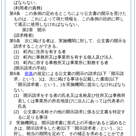
ばならない。
(利用者の責務)
第4条
この条例の定めるところにより公文書の開示を受けた
ものは、これによって得た情報を、この条例の目的に即し
て適正に使用しなければならない。
第2章
開示
(請求権者)
第5条
次に掲げる者は、実施機関に対して、公文書の開示を
請求することができる。
(1)
町内に住所を有する者
(2)
町内に事務所又は事業所を有する個人及び法人
(3)
町内に存する事務所又は事業所に勤務する者
(開示請求の手続)
第6条
前条
の規定による公文書の開示の請求
(以下「開示請
求」という。)
は、次に掲げる事項を記載した書面
(以下
「開示請求書」という。)
を実施機関に提出しなければなら
ない。
(1)
開示請求をする者の氏名又は名称及び住所又は事務所
若しくは事業所の所在地並びに法人にあっては代表者の
氏名
(2)
公文書の名称その他の開示請求に係る公文書を特定す
るに足りる事項
2
実施機関は、開示請求書に形式上の不備があると認めると
きは、開示請求をした者
(以下「開示請求者」という。)
に
対し、相当の期間を定めて、その補正を求めることができ