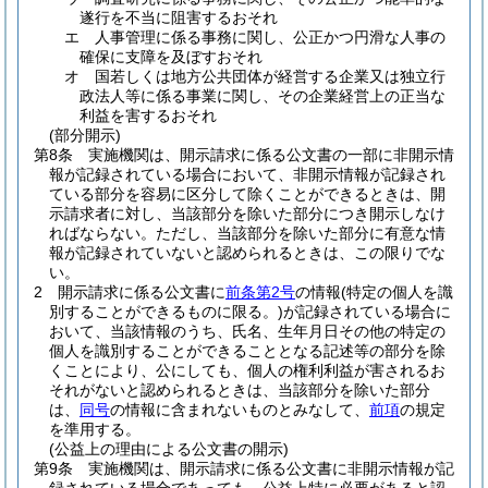
遂行を不当に阻害するおそれ
エ
人事管理に係る事務に関し、公正かつ円滑な人事の
確保に支障を及ぼすおそれ
オ
国若しくは地方公共団体が経営する企業又は独立行
政法人等に係る事業に関し、その企業経営上の正当な
利益を害するおそれ
(部分開示)
第8条
実施機関は、開示請求に係る公文書の一部に非開示情
報が記録されている場合において、非開示情報が記録され
ている部分を容易に区分して除くことができるときは、開
示請求者に対し、当該部分を除いた部分につき開示しなけ
ればならない。
ただし、当該部分を除いた部分に有意な情
報が記録されていないと認められるときは、この限りでな
い。
2
開示請求に係る公文書に
前条第2号
の情報
(特定の個人を識
別することができるものに限る。)
が記録されている場合に
おいて、当該情報のうち、氏名、生年月日その他の特定の
個人を識別することができることとなる記述等の部分を除
くことにより、公にしても、個人の権利利益が害されるお
それがないと認められるときは、当該部分を除いた部分
は、
同号
の情報に含まれないものとみなして、
前項
の規定
を準用する。
(公益上の理由による公文書の開示)
第9条
実施機関は、開示請求に係る公文書に非開示情報が記