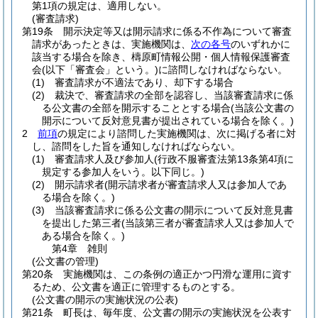
第1項の規定は、適用しない。
(審査請求)
第19条
開示決定等又は開示請求に係る不作為について審査
請求があったときは、実施機関は、
次の各号
のいずれかに
該当する場合を除き、檮原町情報公開・個人情報保護審査
会
(以下「審査会」という。)
に諮問しなければならない。
(1)
審査請求が不適法であり、却下する場合
(2)
裁決で、審査請求の全部を認容し、当該審査請求に係
る公文書の全部を開示することとする場合
(当該公文書の
開示について反対意見書が提出されている場合を除く。)
2
前項
の規定により諮問した実施機関は、次に掲げる者に対
し、諮問をした旨を通知しなければならない。
(1)
審査請求人及び参加人
(行政不服審査法第13条第4項に
規定する参加人をいう。以下同じ。)
(2)
開示請求者
(開示請求者が審査請求人又は参加人であ
る場合を除く。)
(3)
当該審査請求に係る公文書の開示について反対意見書
を提出した第三者
(当該第三者が審査請求人又は参加人で
ある場合を除く。)
第4章
雑則
(公文書の管理)
第20条
実施機関は、この条例の適正かつ円滑な運用に資す
るため、公文書を適正に管理するものとする。
(公文書の開示の実施状況の公表)
第21条
町長は、毎年度、公文書の開示の実施状況を公表す