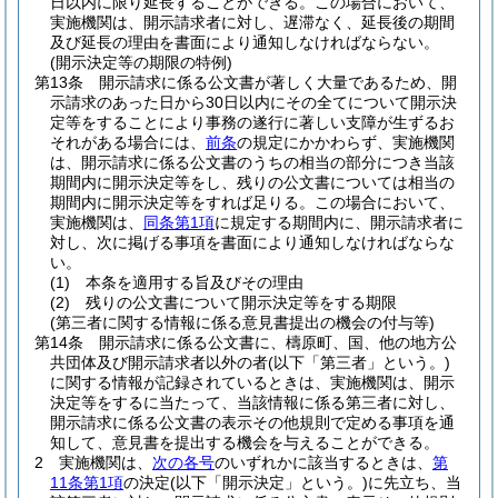
日以内に限り延長することができる。
この場合において、
実施機関は、開示請求者に対し、遅滞なく、延長後の期間
及び延長の理由を書面により通知しなければならない。
(開示決定等の期限の特例)
第13条
開示請求に係る公文書が著しく大量であるため、開
示請求のあった日から30日以内にその全てについて開示決
定等をすることにより事務の遂行に著しい支障が生ずるお
それがある場合には、
前条
の規定にかかわらず、実施機関
は、開示請求に係る公文書のうちの相当の部分につき当該
期間内に開示決定等をし、残りの公文書については相当の
期間内に開示決定等をすれば足りる。
この場合において、
実施機関は、
同条第1項
に規定する期間内に、開示請求者に
対し、次に掲げる事項を書面により通知しなければならな
い。
(1)
本条を適用する旨及びその理由
(2)
残りの公文書について開示決定等をする期限
(第三者に関する情報に係る意見書提出の機会の付与等)
第14条
開示請求に係る公文書に、檮原町、国、他の地方公
共団体及び開示請求者以外の者
(以下「第三者」という。)
に関する情報が記録されているときは、実施機関は、開示
決定等をするに当たって、当該情報に係る第三者に対し、
開示請求に係る公文書の表示その他規則で定める事項を通
知して、意見書を提出する機会を与えることができる。
2
実施機関は、
次の各号
のいずれかに該当するときは、
第
11条第1項
の決定
(以下「開示決定」という。)
に先立ち、当