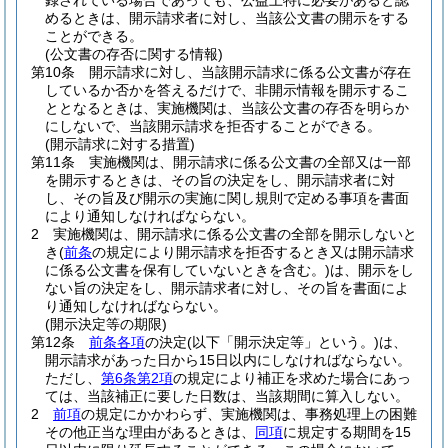
録されている場合であっても、公益上特に必要があると認
めるときは、開示請求者に対し、当該公文書の開示をする
ことができる。
(公文書の存否に関する情報)
第10条
開示請求に対し、当該開示請求に係る公文書が存在
しているか否かを答えるだけで、非開示情報を開示するこ
ととなるときは、実施機関は、当該公文書の存否を明らか
にしないで、当該開示請求を拒否することができる。
(開示請求に対する措置)
第11条
実施機関は、開示請求に係る公文書の全部又は一部
を開示するときは、その旨の決定をし、開示請求者に対
し、その旨及び開示の実施に関し規則で定める事項を書面
により通知しなければならない。
2
実施機関は、開示請求に係る公文書の全部を開示しないと
き
(
前条
の規定により開示請求を拒否するとき又は開示請求
に係る公文書を保有していないときを含む。)
は、開示をし
ない旨の決定をし、開示請求者に対し、その旨を書面によ
り通知しなければならない。
(開示決定等の期限)
第12条
前条各項
の決定
(以下「開示決定等」という。)
は、
開示請求があった日から15日以内にしなければならない。
ただし、
第6条第2項
の規定により補正を求めた場合にあっ
ては、当該補正に要した日数は、当該期間に算入しない。
2
前項
の規定にかかわらず、実施機関は、事務処理上の困難
その他正当な理由があるときは、
同項
に規定する期間を15