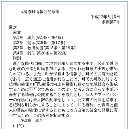
○檮原町情報公開条例
平成12年6月6日
条例第7号
目次
前文
第1章
総則
(第1条～第4条)
第2章
開示
(第5条～第17条)
第3章
救済制度
(第18条・第19条)
第4章
雑則
(第20条～第22条)
附則
新たな時代に向けて地方分権が進展する中で、公正で透明
な町政の推進と町民参加による、開かれた町政の実現が求め
られている。また、町が保有する情報は、町民の共有の財産
であり、広く適正に活用されることは、町民の町政に対する
信頼の確保と町民生活の向上を目指し豊かな地域社会を形成
するために不可欠である。このような考え方に立って本町が
保有する情報は公開することを原則とし、個人のプライバシ
ーの保護には最大限の配慮をしつつ、公文書の公開を請求す
る権利を明らかにすることによって「知る権利」の保障と個
人の尊厳の確保に資するとともに地方自治の健全な発展に寄
与するため、この条例を制定する。
第1章
総則
(目的)