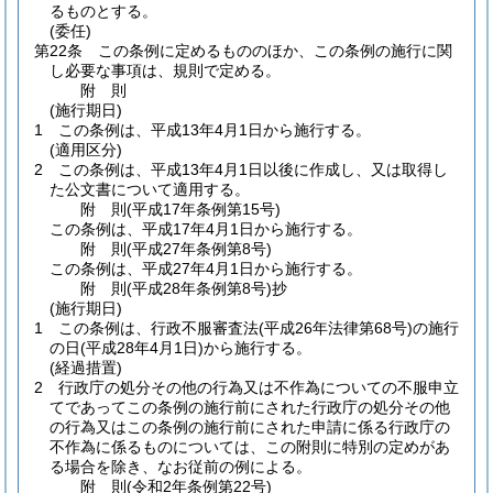
るものとする。
(委任)
第22条
この条例に定めるもののほか、この条例の施行に関
し必要な事項は、規則で定める。
附
則
(施行期日)
1
この条例は、平成13年4月1日から施行する。
(適用区分)
2
この条例は、平成13年4月1日以後に作成し、又は取得し
た公文書について適用する。
附
則
(平成17年
条例第15号)
この条例は、平成17年4月1日から施行する。
附
則
(平成27年
条例第8号)
この条例は、平成27年4月1日から施行する。
附
則
(平成28年
条例第8号)
抄
(施行期日)
1
この条例は、行政不服審査法
(平成26年法律第68号)
の施行
の日
(平成28年4月1日)
から施行する。
(経過措置)
2
行政庁の処分その他の行為又は不作為についての不服申立
てであってこの条例の施行前にされた行政庁の処分その他
の行為又はこの条例の施行前にされた申請に係る行政庁の
不作為に係るものについては、この附則に特別の定めがあ
る場合を除き、なお従前の例による。
附
則
(令和2年
条例第22号)