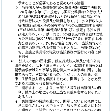
示することが必要であると認められる情報
ウ
当該個人が公務員等
(国家公務員法
(昭和22年法律第
120号)
第2条第1項に規定する国家公務員
(独立行政法人
通則法
(平成11年法律第103号)
第2条第4項に規定する
行政執行法人の役員及び職員を除く。)
、独立行政法人
等
(独立行政法人等の保有する情報の公開に関する法律
(平成13年法律第140号)
第2条第1項に規定する独立行
政法人等をいう。以下同じ。)
の役員及び職員並びに地
方公務員法
(昭和25年法律第261号)
第2条に規定する地
方公務員をいう。)
である場合において、当該情報がそ
の職務の遂行に係る情報であるときは、当該情報のう
ち、当該公務員等の職及び当該職務の遂行の内容に係
る部分
(3)
法人その他の団体
(国、独立行政法人等及び地方公共
団体を除く。以下「法人等」という。)
に関する情報又は
開示請求者以外の事業を営む個人の当該事業に関する情
報であって、次に掲げるもの。
ただし、人の生命、健
康、生活又は財産を保護するため、開示することが必要
であると認められる情報を除く。
ア
開示することにより、当該法人等又は当該個人の権
利、競争上の地位その他正当な利益を害するおそれが
あるもの
イ
実施機関の要請を受けて、開示しないとの条件で任
意に提供されたものであって、法人等又は個人におけ
る通例として開示しないこととされているものその他