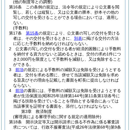
(他の制度等との調整)
第16条
この条例の規定は、法令等の規定により公文書を閲
覧し、若しくは縦覧し、又は公文書の謄本、抄本その他の
写しの交付を受けることができる場合においては、適用し
ない。
(手数料)
第17条
第15条
の規定により、公文書の写しの交付を受ける
者は、その交付を受けるときに、
別表
に掲げる交付の方法
に応じた手数料を納めなければならない。
2
公文書の写しの交付を受ける者が経済的困難により手数料
を納付する資力がないと認めるときは、交付の求め1件につ
き2,000円を限度として手数料を減額し、又は免除すること
ができる。
3
前項
の規定による手数料の減額又は免除を受けようとする
者は、交付を求める際に、併せて当該減額又は免除を求め
る旨及びその理由を記載した書面を町長に提出しなければ
ならない。
4
前項
の書面には、手数料の減額又は免除を受けようとする
者が生活保護法
(昭和25年法律第144号)
第11条第1項各号に
掲げる扶助を受けていることを理由とする場合にあっては
当該事実を証明する書面を、添付しなければならない。
第3章
救済制度
(審理員による審理手続に関する規定の適用除外)
第18条
開示決定等又は開示請求に係る不作為に係る審査請
求については、行政不服審査法
(平成26年法律第68号)
第9条