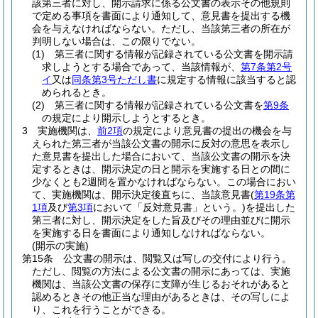
該第三者に対し、開示請求に係る公文書の表示その他規則
で定める事項を書面により通知して、意見書を提出する機
会を与えなければならない。
ただし、当該第三者の所在が
判明しない場合は、この限りでない。
(1)
第三者に関する情報が記録されている公文書を開示請
求しようとする場合であって、当該情報が、
第7条第2号
イ
又は
同条第3号ただし書
に規定する情報に該当すると認
められるとき。
(2)
第三者に関する情報が記録されている公文書を
第9条
の規定により開示しようとするとき。
3
実施機関は、
前2項
の規定により意見書の提出の機会を与
えられた第三者が当該公文書の開示に反対の意思を表示し
た意見書を提出した場合において、当該公文書の開示を決
定するときは、開示決定の日と開示を実施する日との間に
少なくとも2週間を置かなければならない。
この場合におい
て、実施機関は、開示決定後直ちに、当該意見書
(
第19条第
1項
及び
第3項
において「反対意見書」という。)
を提出した
第三者に対し、開示決定をした旨及びその理由並びに開示
を実施する日を書面により通知しなければならない。
(開示の実施)
第15条
公文書の開示は、閲覧又は写しの交付により行う。
ただし、閲覧の方法による公文書の開示にあっては、実施
機関は、当該公文書の保存に支障が生じるおそれがあると
認めるときその他正当な理由があるときは、その写しによ
り、これを行うことができる。