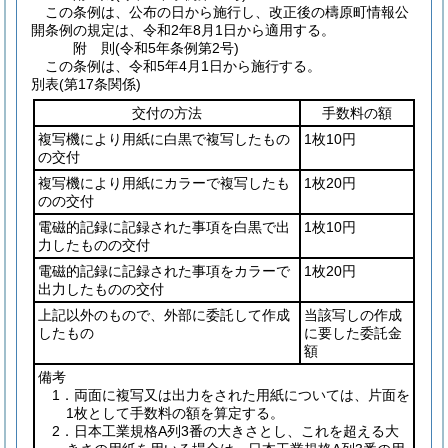
この条例は、公布の日から施行し、改正後の檮原町情報公
開条例の規定は、令和2年8月1日から適用する。
附
則
(令和5年
条例第2号)
この条例は、令和5年4月1日から施行する。
別表
(第17条関係)
交付の方法
手数料の額
複写機により用紙に白黒で複写したもの
1枚10円
の交付
複写機により用紙にカラーで複写したも
1枚20円
のの交付
電磁的記録に記録された事項を白黒で出
1枚10円
力したものの交付
電磁的記録に記録された事項をカラーで
1枚20円
出力したものの交付
上記以外のもので、外部に委託して作成
当該写しの作成
したもの
に要した委託金
額
備考
1．両面に複写又は出力をされた用紙については、片面を
1枚として手数料の額を算定する。
2．日本工業規格A列3番の大きさとし、これを超える大