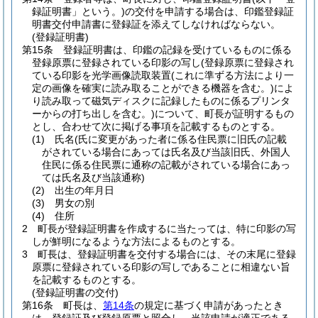
録証明書」という。)
の交付を申請する場合は、印鑑登録証
明書交付申請書に登録証を添えてしなければならない。
(登録証明書)
第15条
登録証明書は、印鑑の記録を受けているものに係る
登録原票に登録されている印影の写し
(登録原票に登録され
ている印影を光学画像読取装置
(これに準ずる方法により一
定の画像を確実に読み取ることができる機器を含む。)
によ
り読み取って磁気ディスクに記録したものに係るプリンタ
ーからの打ち出しを含む。)
について、町長が証明するもの
とし、合わせて次に掲げる事項を記載するものとする。
(1)
氏名
(氏に変更があった者に係る住民票に旧氏の記載
がされている場合にあっては氏名及び当該旧氏、外国人
住民に係る住民票に通称の記載がされている場合にあっ
ては氏名及び当該通称)
(2)
出生の年月日
(3)
男女の別
(4)
住所
2
町長が登録証明書を作成するに当たっては、特に印影の写
しが鮮明になるような方法によるものとする。
3
町長は、登録証明書を交付する場合には、その末尾に登録
原票に登録されている印影の写しであることに相違ない旨
を記載するものとする。
(登録証明書の交付)
第16条
町長は、
第14条
の規定に基づく申請があったとき