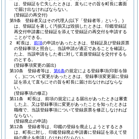
は、登録証を亡失したときは、直ちにその旨を町長に書面
で届け出なければならない。
(登録証の再交付)
第9条
登録者又はその代理人
(以下「登録者等」という。)
は、登録証を著しく汚損又は毀損したときは、印鑑登録証
再交付申請書に登録証を添えて登録証の再交付を申請する
ことができる。
2
町長は、
前項
の申請があったときは、登録証及び登録原票
の登録事項と照合し、当該申請が適正であることを確認し
た上、当該申請をした者に対して直接登録証を交付するも
のとする。
(登録事項変更の届出)
第10条
登録者等は、
第6条
の規定による登録事項
(印影を除
く。)
について変更があったときは、登録事項変更届に登録
証を添えて直ちにその旨を町長に届け出なければならな
い。
(登録事項の修正)
第11条
町長は、前項の規定による届出があったときは審査
した上、又は登録事項に変更があったことを知ったときは
職権で、当該登録事項について登録原票を修正しなければ
ならない。
(登録廃止の申請)
第12条
登録者等は、印鑑の登録を廃止しようとするとき
は、町長に対し、印鑑登録廃止申請書に登録証を添えて登
録の廃止を申請しなければならない。