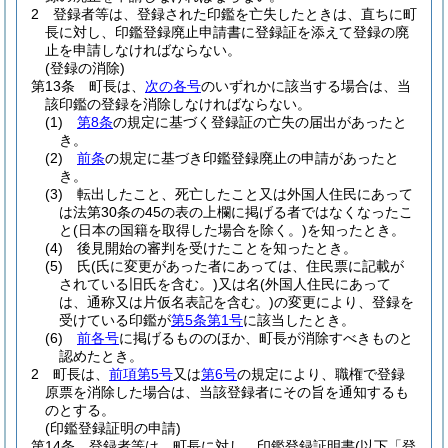
2
登録者等は、登録された印鑑を亡失したときは、直ちに町
長に対し、印鑑登録廃止申請書に登録証を添えて登録の廃
止を申請しなければならない。
(登録の消除)
第13条
町長は、
次の各号
のいずれかに該当する場合は、当
該印鑑の登録を消除しなければならない。
(1)
第8条
の規定に基づく登録証の亡失の届出があったと
き。
(2)
前条
の規定に基づき印鑑登録廃止の申請があったと
き。
(3)
転出したこと、死亡したこと又は外国人住民にあって
は法第30条の45の表の上欄に掲げる者ではなくなったこ
と
(日本の国籍を取得した場合を除く。)
を知ったとき。
(4)
後見開始の審判を受けたことを知ったとき。
(5)
氏
(氏に変更があった者にあっては、住民票に記載が
されている旧氏を含む。)
又は名
(外国人住民にあって
は、通称又は片仮名表記を含む。)
の変更により、登録を
受けている印鑑が
第5条第1号
に該当したとき。
(6)
前各号
に掲げるもののほか、町長が消除すべきものと
認めたとき。
2
町長は、
前項第5号
又は
第6号
の規定により、職権で登録
原票を消除した場合は、当該登録者にその旨を通知するも
のとする。
(印鑑登録証明の申請)
第14条
登録者等は、町長に対し、印鑑登録証明書
(以下「登