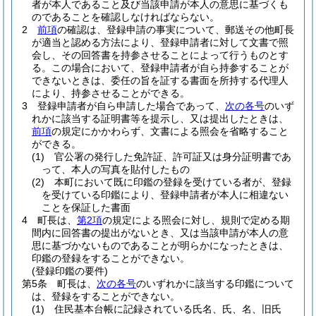
者が本人であること及び当該申請が本人の意思に基づくも
のであることを確認しなければならない。
2
前項
の確認は、登録申請の事実について、郵送その他町長
が適当と認める方法により、登録申請者に対して文書で照
会し、その回答書を持参させることによって行うものとす
る。
この場合において、登録申請者が自ら持参することが
できないときは、委任の旨を証する書面を所持する代理人
により、持参させることができる。
3
登録申請者が自ら申請した場合であって、
次の各号
のいず
れかに該当する証明書等を提示し、又は提出したときは、
前項
の規定にかかわらず、文書による照会を省略すること
ができる。
(1)
官公署の発行した免許証、許可証又は身分証明書であ
って、本人の写真を貼付したもの
(2)
本町において既に印鑑の登録を受けている者が、登録
を受けている印鑑により、登録申請者が本人に相違ない
ことを保証した書面
4
町長は、
第2項
の規定による照会に対し、規則で定める期
間内に回答書の提出がないとき、又は当該申請が本人の意
思に基づかないものであることが明らかになったときは、
印鑑の登録をすることができない。
(登録印鑑の要件)
第5条
町長は、
次の各号
のいずれかに該当する印鑑について
は、登録をすることができない。
(1)
住民基本台帳に記録されている氏名、氏、名、旧氏