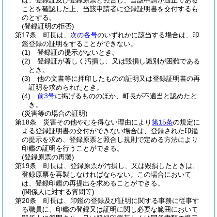
は、登録証及び登録原票と照合し、当該申請が適正である
ことを確認した上、当該申請者に登録証明書を交付するも
のとする。
(登録証明の拒否)
第17条
町長は、
次の各号
のいずれかに該当する場合は、印
鑑登録の証明をすることができない。
(1)
登録証の提示がないとき。
(2)
登録証が著しく汚損し、又は毀損し識別が困難である
とき。
(3)
他の文書等に押印したものの証明又は登録証明書の再
証明を求められたとき。
(4)
前3号
に掲げるもののほか、町長が不適当と認めたと
き。
(災害等の場合の証明)
第18条
災害その他やむを得ない理由により
第15条
の規定に
よる登録証明書の交付ができない場合は、登録された印鑑
の提示を求め、登録原票と照合し規則で定める方法により
印鑑の証明を行うことができる。
(登録原票の再製)
第19条
町長は、登録原票が汚損し、又は毀損したときは、
登録原票を再製しなければならない。
この場合において
は、登録印鑑の再提出を求めることができる。
(関係人に対する質問等)
第20条
町長は、印鑑の登録及び証明に関する事務に従事す
る職員に、印鑑の登録又は証明に関し必要な範囲において