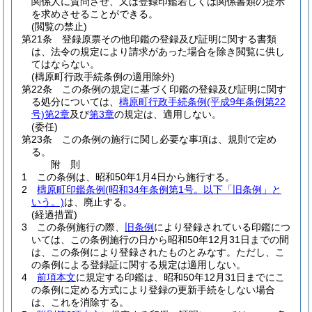
関係人に質問させ、又は登録印鑑若しくは関係書類の提示
を求めさせることができる。
(閲覧の禁止)
第21条
登録原票その他印鑑の登録及び証明に関する書類
は、法令の規定により請求があった場合を除き閲覧に供し
てはならない。
(檮原町行政手続条例の適用除外)
第22条
この条例の規定に基づく印鑑の登録及び証明に関す
る処分については、
檮原町行政手続条例
(平成9年条例第22
号)
第2章
及び
第3章
の規定は、適用しない。
(委任)
第23条
この条例の施行に関し必要な事項は、規則で定め
る。
附
則
1
この条例は、昭和50年1月4日から施行する。
2
檮原町印鑑条例
(昭和34年条例第1号。以下「旧条例」と
いう。)
は、廃止する。
(経過措置)
3
この条例施行の際、
旧条例
により登録されている印鑑につ
いては、この条例施行の日から昭和50年12月31日までの間
は、この条例により登録されたものとみなす。
ただし、こ
の条例による登録証に関する規定は適用しない。
4
前項本文
に規定する印鑑は、昭和50年12月31日までにこ
の条例に定める方式により登録の更新手続をしない場合
は、これを消除する。