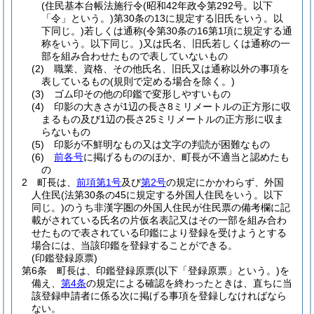
(住民基本台帳法施行令
(昭和42年政令第292号。以下
「令」という。)
第30条の13に規定する旧氏をいう。以
下同じ。)
若しくは通称
(令第30条の16第1項に規定する通
称をいう。以下同じ。)
又は氏名、旧氏若しくは通称の一
部を組み合わせたもので表していないもの
(2)
職業、資格、その他氏名、旧氏又は通称以外の事項を
表しているもの
(規則で定める場合を除く。)
(3)
ゴム印その他の印鑑で変形しやすいもの
(4)
印影の大きさが1辺の長さ8ミリメートルの正方形に収
まるもの及び1辺の長さ25ミリメートルの正方形に収ま
らないもの
(5)
印影が不鮮明なもの又は文字の判読が困難なもの
(6)
前各号
に掲げるもののほか、町長が不適当と認めたも
の
2
町長は、
前項第1号
及び
第2号
の規定にかかわらず、外国
人住民
(法第30条の45に規定する外国人住民をいう。以下
同じ。)
のうち非漢字圏の外国人住民が住民票の備考欄に記
載がされている氏名の片仮名表記又はその一部を組み合わ
せたもので表されている印鑑により登録を受けようとする
場合には、当該印鑑を登録することができる。
(印鑑登録原票)
第6条
町長は、印鑑登録原票
(以下「登録原票」という。)
を
備え、
第4条
の規定による確認を終わったときは、直ちに当
該登録申請者に係る次に掲げる事項を登録しなければなら
ない。