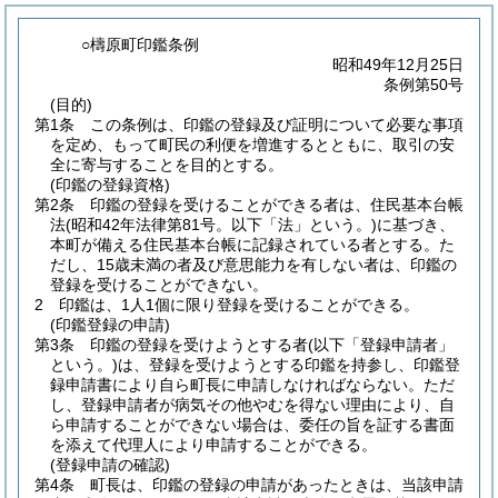
○檮原町印鑑条例
昭和49年12月25日
条例第50号
(目的)
第1条
この条例は、印鑑の登録及び証明について必要な事項
を定め、もって町民の利便を増進するとともに、取引の安
全に寄与することを目的とする。
(印鑑の登録資格)
第2条
印鑑の登録を受けることができる者は、住民基本台帳
法
(昭和42年法律第81号。以下「法」という。)
に基づき、
本町が備える住民基本台帳に記録されている者とする。
た
だし、15歳未満の者及び意思能力を有しない者は、印鑑の
登録を受けることができない。
2
印鑑は、1人1個に限り登録を受けることができる。
(印鑑登録の申請)
第3条
印鑑の登録を受けようとする者
(以下「登録申請者」
という。)
は、登録を受けようとする印鑑を持参し、印鑑登
録申請書により自ら町長に申請しなければならない。
ただ
し、登録申請者が病気その他やむを得ない理由により、自
ら申請することができない場合は、委任の旨を証する書面
を添えて代理人により申請することができる。
(登録申請の確認)
第4条
町長は、印鑑の登録の申請があったときは、当該申請