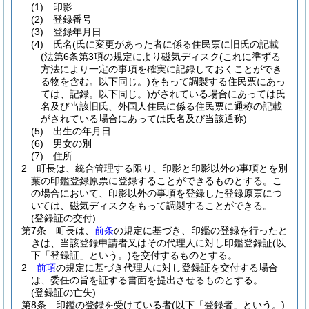
(1)
印影
(2)
登録番号
(3)
登録年月日
(4)
氏名
(氏に変更があった者に係る住民票に旧氏の記載
(法第6条第3項の規定により磁気ディスク
(これに準ずる
方法により一定の事項を確実に記録しておくことができ
る物を含む。以下同じ。)
をもって調製する住民票にあっ
ては、記録。以下同じ。)
がされている場合にあっては氏
名及び当該旧氏、外国人住民に係る住民票に通称の記載
がされている場合にあっては氏名及び当該通称)
(5)
出生の年月日
(6)
男女の別
(7)
住所
2
町長は、統合管理する限り、印影と印影以外の事項とを別
葉の印鑑登録原票に登録することができるものとする。
こ
の場合において、印影以外の事項を登録した登録原票につ
いては、磁気ディスクをもって調製することができる。
(登録証の交付)
第7条
町長は、
前条
の規定に基づき、印鑑の登録を行ったと
きは、当該登録申請者又はその代理人に対し印鑑登録証
(以
下「登録証」という。)
を交付するものとする。
2
前項
の規定に基づき代理人に対し登録証を交付する場合
は、委任の旨を証する書面を提出させるものとする。
(登録証の亡失)
第8条
印鑑の登録を受けている者
(以下「登録者」という。)