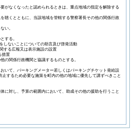
必要がなくなったと認められるときは、重点地域の指定を解除する
見を聴くとともに、当該地域を管轄する警察署長その他の関係行政
らない。
のとする。
をしないことについての助言及び啓発活動
関する広報又は表示施設の設置
る措置
の他の関係行政機関と協議するものとする。
において、パーキングメーター若しくはパーキングチケット発給設
防止するため必要な施策を町内の他の地域に優先して講ずべきこと
団体に対し、予算の範囲内において、助成その他の援助を行うこと