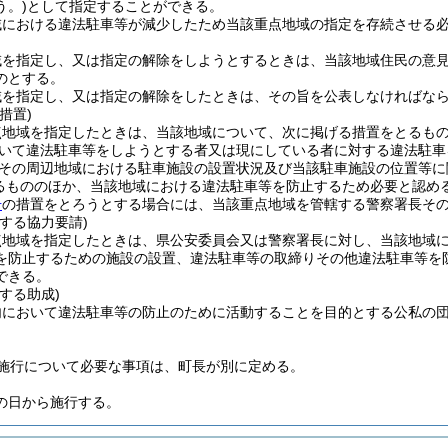
う。)
として指定することができる。
域における違法駐車等が減少したため当該重点地域の指定を存続させる
域を指定し、又は指定の解除をしようとするときは、当該地域住民の意
のとする。
域を指定し、又は指定の解除をしたときは、その旨を公表しなければな
措置)
点地域を指定したときは、当該地域について、次に掲げる措置をとるも
いて違法駐車等をしようとする者又は現にしている者に対する違法駐車
その周辺地域における駐車施設の設置状況及び当該駐車施設の位置等に
るもののほか、当該地域における違法駐車等を防止するため必要と認め
号
の措置をとろうとする場合には、当該重点地域を管轄する警察署長そ
する協力要請)
点地域を指定したときは、県公安委員会又は警察署長に対し、当該地域
を防止するための施設の設置、違法駐車等の取締りその他違法駐車等を
できる。
する助成)
内において違法駐車等の防止のために活動することを目的とする公私の
施行について必要な事項は、町長が別に定める。
の日から施行する。