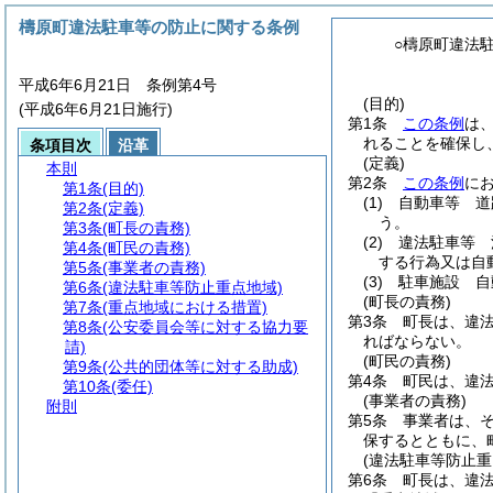
檮原町違法駐車等の防止に関する条例
○檮原町違法
平成6年6月21日 条例第4号
(目的)
(平成6年6月21日施行)
第1条
この条例
は
れることを確保し
条項目次
沿革
(定義)
本則
第2条
この条例
に
第1条
(目的)
(1)
自動車等 道
第2条
(定義)
う。
第3条
(町長の責務)
(2)
違法駐車等 
第4条
(町民の責務)
する行為又は自
第5条
(事業者の責務)
(3)
駐車施設 自
第6条
(違法駐車等防止重点地域)
(町長の責務)
第7条
(重点地域における措置)
第3条
町長は、違
第8条
(公安委員会等に対する協力要
ればならない。
請)
(町民の責務)
第9条
(公共的団体等に対する助成)
第4条
町民は、違
第10条
(委任)
(事業者の責務)
附則
第5条
事業者は、
保するとともに、
(違法駐車等防止重
第6条
町長は、違