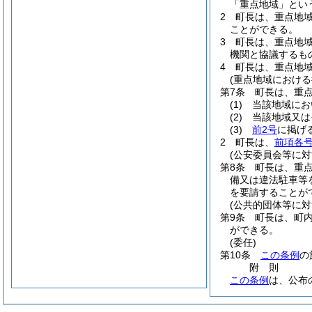
「重点地域」とい
2
町長は、重点地
ことができる。
3
町長は、重点地
機関と協議するも
4
町長は、重点地
(重点地域における
第7条
町長は、重
(1)
当該地域にお
(2)
当該地域又は
(3)
前2号
に掲げ
2
町長は、
前項各
(公安委員会等に対
第8条
町長は、重
備又は違法駐車等
を要請することが
(公共的団体等に対
第9条
町長は、町
ができる。
(委任)
第10条
この条例
の
附
則
この条例
は、公布