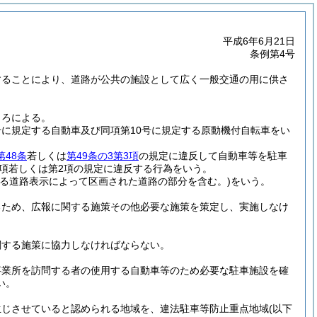
平成6年6月21日
条例第4号
することにより、道路が公共の施設として広く一般交通の用に供さ
。
ころによる。
号に規定する自動車及び同項第10号に規定する原動機付自転車をい
第48条
若しくは
第49条の3第3項
の規定に違反して自動車等を駐車
1項若しくは第2項の規定に違反する行為をいう。
係る道路表示によって区画された道路の部分を含む。)
をいう。
るため、広報に関する施策その他必要な施策を策定し、実施しなけ
関する施策に協力しなければならない。
事業所を訪問する者の使用する自動車等のため必要な駐車施設を確
い。
生じさせていると認められる地域を、違法駐車等防止重点地域
(以下