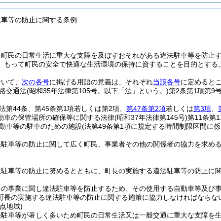
駐車等の防止に関する条例
、町民の日常生活に重大な支障を及ぼすおそれがある違法駐車等を防止
、もって町民の安全で快適な生活環境の保持に資することを目的とする
おいて、
次の各号
に掲げる用語の意義は、それぞれ
当該各号
に定めると
路交通法
(昭和35年法律第105号。以下「法」という。)
第2条第1項第9
法第44条、第45条第1項若しくは第2項、
第47条第2項
若しくは
第3項
、
動車の保管場所の確保等に関する法律
(昭和37年法律第145号)
第11条第
動車等の駐車のための施設
(法第49条第1項に規定する時間制限区間に
法駐車等の防止に関して広く町民、事業者その他の関係者の協力を求め
法駐車等の防止に努めるとともに、町長の実施する違法駐車等の防止に
その事業に関し違法駐車等を防止するため、その使用する自動車等及び
町長の実施する違法駐車等の防止に関する施策に協力しなければならな
点地域)
法駐車等が著しく多いため町民の日常生活又は一般交通に重大な支障を