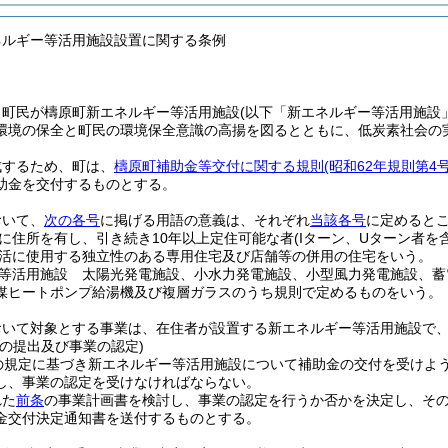
ネルギー等活用施設設置に関する条例
、町民が檮原町新エネルギー等活用施設
(以下「新エネルギー等活用施設
環境の保全と町民の環境保全意識の高揚を図るとともに、低炭素社会の
成するため、町は、
檮原町補助金等交付に関する規則
(昭和62年規則第4号
助金を交付するものとする。
おいて、
次の各号
に掲げる用語の意義は、それぞれ
当該各号
に定めると
に住所を有し、引き続き10年以上定住可能な者
(Iターン、Uターン者を
活に使用する独立性のある専用住宅及び店舗等の併用の住宅をいう。
等活用施設 太陽光発電施設、小水力発電施設、小型風力発電施設、蓄
媒ヒートポンプ給湯機及び複層ガラスのうち規則で定めるものをいう。
おいて対象とする事業は、在住者が設置する新エネルギー等活用施設で
の提出及び事業の認定)
の規定に基づき新エネルギー等活用施設について補助金の交付を受けよ
し、事業の認定を受けなければならない。
れた
前条
の事業計画書を検討し、事業の認定を行うか否かを決定し、そ
金交付決定通知書を送付するものとする。