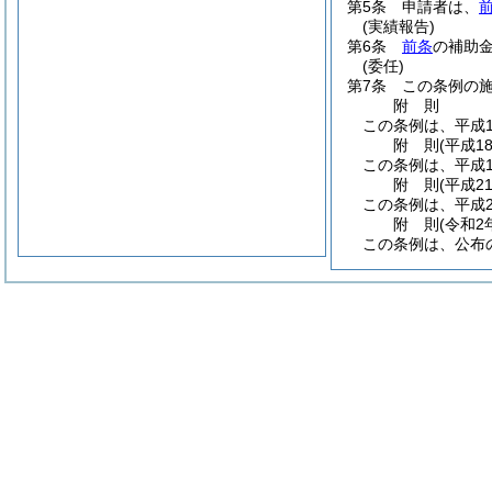
第5条
申請者は、
(実績報告)
第6条
前条
の補助
(委任)
第7条
この条例の
附
則
この条例は、平成1
附
則
(平成1
この条例は、平成1
附
則
(平成2
この条例は、平成2
附
則
(令和2
この条例は、公布