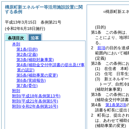
檮原町新エネルギー等活用施設設置に関
する条例
○檮原町新エ
平成13年3月15日 条例第21号
(目的)
(令和2年6月18日施行)
第1条
この条例は
ことにより、地球
条項目次
沿革
る。
本則
2
前項
の目的を達
第1条
(目的)
範囲内において補
第2条
(定義)
(定義)
第3条
(補助対象事業)
第2条
この条例に
第4条
(補助金交付申請書の提出及び事
(1)
在住者 本町
業の認定)
(2)
住宅 日常生
第5条
(補助事業の変更)
(3)
新エネルギー
第6条
(実績報告)
トーブ、自然冷
第7条
(委任)
(補助対象事業)
附則
第3条
この条例に
附則
(平成18年条例第13号)
(補助金交付申請書
附則
(平成21年条例第5号)
第4条
第1条第2項
附則
(令和2年条例第16号)
請書を町長に提出
2
町長は、提出さ
は、あわせて補助
(補助事業の変更)