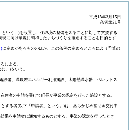
平成13年3月15日
条例第21号
」という。)
を設置し、住環境の整備を図ることに対して支援する
実現に向け環境に調和したまちづくりを推進することを目的とす
)
に定めがあるもののほか、この条例の定めるところにより予算の
ころによる。
含む。)
をいう。
電設備、温度差エネルギー利用施設、太陽熱温水器、ペレットス
、在住者の申請を受けて町長が事業の認定を行った施設とする。
うとする者
(以下「申請者」という。)
は、あらかじめ補助金交付申
の結果を申請者に通知するものとする。
事業の認定を行ったとき