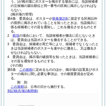
う。)
が掲示場にポスターを掲示する場合には、当該候補者
の立候補の届出順位と同一番号の区画に掲示しなければな
らない。
(掲示場の管理)
第4条
委員会は、ポスターが
前条第2項
に規定する区画以外
の箇所に掲示されていることを知ったときは、当該掲示に
係る候補者にその旨を通知し、これを撤去させるものとす
る。
2
前項
の場合において、当該候補者が撤去に応じないとき
は、委員会は当該ポスターを撤去することができる。
3
委員会は、候補者が死亡等により、候補者でなくなったと
きは当該候補者のポスターを速やかに撤去し、又は撤去さ
せなければならない。
4
委員会は、掲示場の破損等を知ったときは、当該候補者に
その旨を通知するものとする。
(その他)
第5条
この規程
に定めるもののほか、掲示場の設置及びポス
ターの掲示に関し必要な事項は、その都度委員会が定め
る。
附
則
この規程
は、公布の日から施行する。
別記様式
(第2条関係)