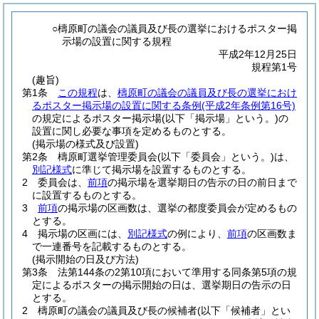
○檮原町の議会の議員及び長の選挙におけるポスター掲
示場の設置に関する規程
平成2年12月25日
規程第1号
(趣旨)
第1条
この規程
は、
檮原町の議会の議員及び長の選挙におけ
るポスター掲示場の設置に関する条例
(平成2年条例第16号)
の規定によるポスター掲示場
(以下「掲示場」という。)
の
設置に関し必要な事項を定めるものとする。
(掲示場の様式及び設置)
第2条
檮原町選挙管理委員会
(以下「委員会」という。)
は、
別記様式
に準じて掲示場を設置するものとする。
2
委員会は、
前項
の掲示場を選挙期日の告示の日の前日まで
に設置するものとする。
3
前項
の掲示場の区画数は、選挙の都度委員会が定めるもの
とする。
4
掲示場の区画には、
別記様式
の例により、
前項
の区画数ま
で一連番号を記載するものとする。
(掲示開始の日及び方法)
第3条
法第144条の2第10項において準用する同条第5項の規
定によるポスターの掲示開始の日は、選挙期日の告示の日
とする。
2
檮原町の議会の議員及び長の候補者
(以下「候補者」とい