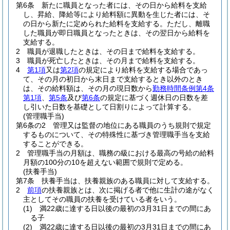
第6条
新たに職員となった者には、その日から給料を支給
し、昇給、降給等により給料額に異動を生じた者には、そ
の日から新たに定められた給料を支給する。
ただし、離職
した職員が即日職員となったときは、その翌日から給料を
支給する。
2
職員が退職したときは、その日まで給料を支給する。
3
職員が死亡したときは、その月まで給料を支給する。
4
第1項
又は
第2項
の規定により給料を支給する場合であっ
て、その月の初日から末日まで支給するとき以外のとき
は、その給料額は、その月の現日数から
勤務時間条例第4条
第1項
、
第5条
及び
第6条
の規定に基づく週休日の日数を差
し引いた日数を基礎として日割りによって計算する。
(管理職手当)
第6条の2
管理又は監督の地位にある職員のうち規則で規定
するものについて、その特殊性に基づき管理職手当を支給
することができる。
2
管理職手当の月額は、職務の級における最高の号給の給料
月額の100分の10を超えない範囲で規則で定める。
(扶養手当)
第7条
扶養手当は、扶養親族のある職員に対して支給する。
2
前項
の扶養親族とは、次に掲げる者で他に生計の途がなく
主としてその職員の扶養を受けている者をいう。
(1)
満22歳に達する日以後の最初の3月31日までの間にあ
る子
(2)
満22歳に達する日以後の最初の3月31日までの間にあ