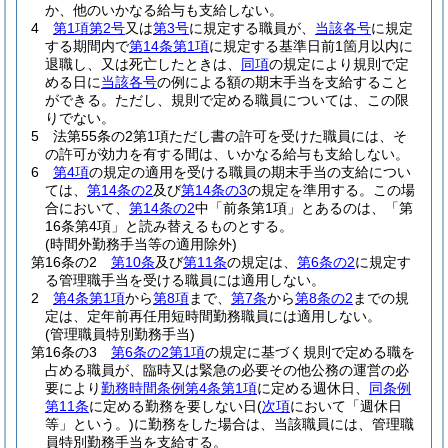
か、他のいかなる給与も支給しない。
4
第1項第2号
又は
第3号
に規定する職員が、
当該各号
に規定
する期間内で
第14条第1項
に規定する基準日前1箇月以内に
退職し、又は死亡したときは、
同項
の規定により規則で定
める日に
当該各号
の例による額の期末手当を支給すること
ができる。
ただし、規則で定める職員については、この限
りでない。
5
法第55条の2第1項ただし書の許可を受けた職員には、そ
の許可が効力を有する間は、いかなる給与も支給しない。
6
第4項
の規定の適用を受ける職員の期末手当の支給につい
ては、
第14条の2
及び
第14条の3
の規定を準用する。
この場
合において、
第14条の2
中「前条第1項」とあるのは、「第
16条第4項」と読み替えるものとする。
(時間外勤務手当等の適用除外)
第16条の2
第10条
及び
第11条
の規定は、
第6条の2
に規定す
る管理職手当を受ける職員には適用しない。
2
第4条第1項
から
第8項
まで、
第7条
から
第8条の2
までの規
定は、定年前再任用短時間勤務職員には適用しない。
(管理職員特別勤務手当)
第16条の3
第6条の2第1項
の規定に基づく規則で定める職を
占める職員が、臨時又は緊急の必要その他公務の運営の必
要により
勤務時間条例第4条第1項
に定める週休日、
同条例
第11条
に定める勤務を要しない日
(
次項
において「週休日
等」という。)
に勤務をした場合は、当該職員には、管理職
員特別勤務手当を支給する。