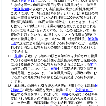
項及び
附則第12項
において「異動日」という。)
の前日から
引き続き同一の給料表の適用を受ける職員のうち、特定日
に
附則第8項
の規定により当該職員の受ける給料月額
(以下
この項において「特定日給料月額」という。)
が異動日の前
日に当該職員が受けていた給料月額に100分の70を乗じて
得た額
(当該額に、50円未満の端数を生じたときはこれを切
り捨て、50円以上100円未満の端数を生じたときはこれを
100円に切り上げるものとする。以下この項において「基
礎給料月額」という。)
に達しないこととなる職員
(規則で
定める職員を除く。)
には、当分の間、特定日以後、
附則第
8項
の規定により当該職員の受ける給料月額のほか、基礎給
料月額と特定日給料月額との差額に相当する額を給料とし
て支給する。
11
前項
の規定による給料の額と当該給料を支給される職員
の受ける給料月額との合計額が当該職員の属する職務の級
における最高の号給の給料月額を超える場合における
前項
の規定の適用については、
同項
中「基礎給料月額と特定日
給料月額」とあるのは、「当該職員の属する職務の級にお
ける最高の号給の給料月額と当該職員の受ける給料月額」
とする。
12
異動日の前日から引き続き給料表の適用を受ける職員
(
附
則第8項
の規定の適用を受ける職員に限り、
附則第10項
に
規定する職員を除く。)
であって、
同項
の規定による給料を
支給される職員との権衡上必要があると認められる職員に
は、当分の間、当該職員の受ける給料月額のほか、規則で