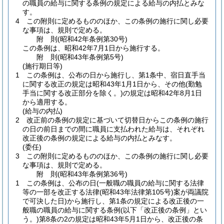
の職員の給与に関する条例の規定による給与の内払とみな
す。
4
この附則に定めるもののほか、この条例の施行に関し必要
な事項は、規則で定める。
附
則
(昭和42年
条例第30号)
この条例は、昭和42年7月1日から施行する。
附
則
(昭和43年
条例第5号)
(施行期日等)
1
この条例は、公布の日から施行し、第1条中、宿日直手当
に関する改正の規定は昭和43年1月1日から、その他
(勤勉
手当に関する改正部分を除く。)
の規定は昭和42年8月1日
から適用する。
(給与の内払)
2
改正前の条例の規定に基づいて切替日からこの条例の施行
の日の前日までの間に職員に支払われた給与は、それぞれ
改正後の条例の規定による給与の内払とみなす。
(委任)
3
この附則に定めるもののほか、この条例の施行に関し必要
な事項は、規則で定める。
附
則
(昭和43年
条例第36号)
1
この条例は、公布の日
(一般職の職員の給与に関する法律
等の一部を改正する法律
(昭和43年法律第105号)
案が両議院
で可決した日)
から施行し、第1条の規定による改正後の一
般職の職員の給与に関する条例
(以下「改正後の条例」とい
う。)
第8条の2の規定は昭和43年5月1日から、改正後の条