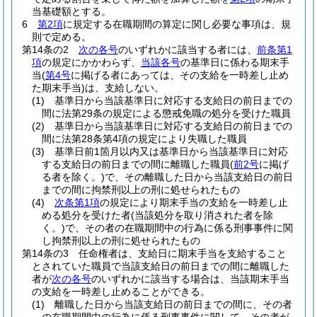
当基礎額とする。
6
第2項
に規定する在職期間の算定に関し必要な事項は、規
則で定める。
第14条の2
次の各号
のいずれかに該当する者には、
前条第1
項
の規定にかかわらず、
当該各号
の基準日に係わる期末手
当
(
第4号
に掲げる者にあっては、その支給を一時差し止め
た期末手当)
は、支給しない。
(1)
基準日から当該基準日に対応する支給日の前日までの
間に法第29条の規定による懲戒免職の処分を受けた職員
(2)
基準日から当該基準日に対応する支給日の前日までの
間に法第28条第4項の規定により失職した職員
(3)
基準日前1箇月以内又は基準日から当該基準日に対応
する支給日の前日までの間に離職した職員
(
前2号
に掲げ
る者を除く。)
で、その離職した日から当該支給日の前日
までの間に拘禁刑以上の刑に処せられたもの
(4)
次条第1項
の規定により期末手当の支給を一時差し止
める処分を受けた者
(当該処分を取り消された者を除
く。)
で、その者の在職期間中の行為に係る刑事事件に関
し拘禁刑以上の刑に処せられたもの
第14条の3
任命権者は、支給日に期末手当を支給すること
とされていた職員で当該支給日の前日までの間に離職した
者が
次の各号
のいずれかに該当する場合は、当該期末手当
の支給を一時差し止めることができる。
(1)
離職した日から当該支給日の前日までの間に、その者