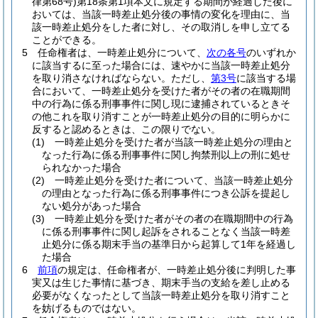
律第68号)
第18条第1項本文に規定する期間が経過した後に
おいては、当該一時差止処分後の事情の変化を理由に、当
該一時差止処分をした者に対し、その取消しを申し立てる
ことができる。
5
任命権者は、一時差止処分について、
次の各号
のいずれか
に該当するに至った場合には、速やかに当該一時差止処分
を取り消さなければならない。
ただし、
第3号
に該当する場
合において、一時差止処分を受けた者がその者の在職期間
中の行為に係る刑事事件に関し現に逮捕されているときそ
の他これを取り消すことが一時差止処分の目的に明らかに
反すると認めるときは、この限りでない。
(1)
一時差止処分を受けた者が当該一時差止処分の理由と
なった行為に係る刑事事件に関し拘禁刑以上の刑に処せ
られなかった場合
(2)
一時差止処分を受けた者について、当該一時差止処分
の理由となった行為に係る刑事事件につき公訴を提起し
ない処分があった場合
(3)
一時差止処分を受けた者がその者の在職期間中の行為
に係る刑事事件に関し起訴をされることなく当該一時差
止処分に係る期末手当の基準日から起算して1年を経過し
た場合
6
前項
の規定は、任命権者が、一時差止処分後に判明した事
実又は生じた事情に基づき、期末手当の支給を差し止める
必要がなくなったとして当該一時差止処分を取り消すこと
を妨げるものではない。