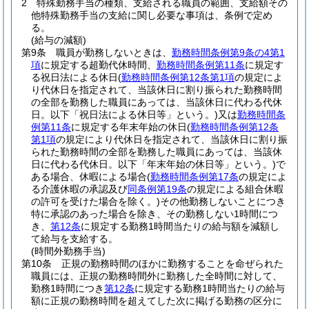
2
特殊勤務手当の種類、支給される職員の範囲、支給額その
他特殊勤務手当の支給に関し必要な事項は、条例で定め
る。
(給与の減額)
第9条
職員が勤務しないときは、
勤務時間条例第9条の4第1
項
に規定する超勤代休時間、
勤務時間条例第11条
に規定す
る祝日法による休日
(
勤務時間条例第12条第1項
の規定によ
り代休日を指定されて、当該休日に割り振られた勤務時間
の全部を勤務した職員にあっては、当該休日に代わる代休
日。以下「祝日法による休日等」という。)
又は
勤務時間条
例第11条
に規定する年末年始の休日
(
勤務時間条例第12条
第1項
の規定により代休日を指定されて、当該休日に割り振
られた勤務時間の全部を勤務した職員にあっては、当該休
日に代わる代休日。以下「年末年始の休日等」という。)
で
ある場合、休暇による場合
(
勤務時間条例第17条
の規定によ
る介護休暇の承認及び
同条例第19条
の規定による組合休暇
の許可を受けた場合を除く。)
その他勤務しないことにつき
特に承認のあった場合を除き、その勤務しない1時間につ
き、
第12条
に規定する勤務1時間当たりの給与額を減額し
て給与を支給する。
(時間外勤務手当)
第10条
正規の勤務時間のほかに勤務することを命ぜられた
職員には、正規の勤務時間外に勤務した全時間に対して、
勤務1時間につき
第12条
に規定する勤務1時間当たりの給与
額に正規の勤務時間を超えてした次に掲げる勤務の区分に