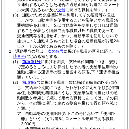
り通勤するものとした場合の通勤距離が片道2キロメート
ル未満であるもの及び
次号
に掲げる職員を除く。)
(3)
通勤のため交通機関等を利用してその運賃等を負担
し、かつ、自動車等を使用することを常例とする職員
(交
通機関等を利用し、又は自動車等を使用しなければ通勤
することが著しく困難である職員以外の職員であって、
交通機関等を利用せず、かつ、自動車等を使用しないで
徒歩により通勤するものとした場合の通勤距離が片道2キ
ロメートル未満であるものを除く。)
2
通勤手当の額は、
次の各号
に掲げる職員の区分に応じ、
当
該各号
に定める額とする。
(1)
前項第1号
に掲げる職員 支給単位期間につき、規則
で定めるところにより算出したその者の支給単位期間の
通勤に要する運賃等の額に相当する額
(以下「運賃等相当
額」という。)
。
(2)
前項第2号
に掲げる職員 次に掲げる職員の区分に応
じ、支給単位期間につき、それぞれ次に定める額
(定年前
再任用短時間勤務職員のうち、支給単位期間当たりの通
勤回数を考慮して規則で定める職員にあっては、その額
から、その額に規則で定める割合を乗じて得た額を減じ
た額。)
ア
自動車等の使用距離
(以下この号において「使用距
離」という。)
が片道5キロメートル未満である職員
2,000円