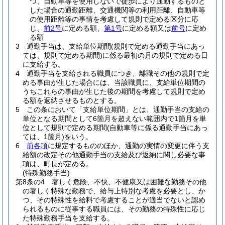
つ、自動車等を使用しないで徒歩により通勤するものと
した場合の通勤距離、交通機関等の利用距離、自動車等
の使用距離等の事情を考慮して規則で定める区分に応
じ、
前2号
に定める額、
第1号
に定める額又は
前号
に定め
る額
3
通勤手当は、支給単位期間
(規則で定める通勤手当にあっ
ては、規則で定める期間)
に係る最初の月の規則で定める日
に支給する。
4
通勤手当を支給される職員につき、離職その他の規則で定
める事由が生じた場合には、当該職員に、支給単位期間の
うちこれらの事由が生じた後の期間を考慮して規則で定め
る額を返納させるものとする。
5
この条において「支給単位期間」とは、通勤手当の支給の
単位となる期間として6箇月を超えない範囲内で1箇月を単
位として規則で定める期間
(自動車等に係る通勤手当にあっ
ては、1箇月)
をいう。
6
前各項
に規定するもののほか、通勤の実情の変更に伴う支
給額の改定その他通勤手当の支給及び返納に関し必要な事
項は、町長が定める。
(特殊勤務手当)
第8条の4
著しく危険、不快、不健康又は困難な勤務その他
の著しく特殊な勤務で、給与上特別な考慮を必要とし、か
つ、その特殊性を給料で考慮することが適当でないと認め
られるものに従事する職員には、その勤務の特殊性に応じ
た特殊勤務手当を支給する。