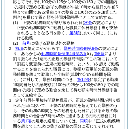
応じてそれぞれ100分の125から100分の150までの範囲内
で規則で定める割合
(その勤務が午後10時から翌日の午前5
時までの間である場合はその割合に100分の25を加算した
割合)
を乗じて得た額を時間外勤務手当として支給する。
(1)
正規の勤務時間が割り振られた日
(
次条
の規定により
正規の勤務時間中に勤務した職員に休日勤務手当が支給
されることとなる日を除く。
第3項
において同じ。)
にお
ける勤務
(2)
前号
に掲げる勤務以外の勤務
2
前項
の規定にかかわらず、
勤務時間条例第6条
の規定によ
り、あらかじめ
勤務時間条例第4条第2項
又は
第5条
により
割り振られた1週間の正規の勤務時間
(以下この項において
「割振り変更前の正規の勤務時間」という。)
を超えて勤務
することを命じられた職員には、割振り変更前の正規の勤
務時間を超えて勤務した全時間
(規則で定める時間を除
く。)
に対して、勤務1時間につき、
第12条
に規定する勤務
1時間当たりの給与額に100分の25から100分の50までの範
囲内で規則で定める割合を乗じて得た額を時間外勤務手当
として支給する。
3
定年前再任用短時間勤務職員が、正規の勤務時間が割り振
られた日において、正規の勤務時間を超えてした勤務のう
ち、その勤務の時間とその勤務をした日における正規の勤
務時間との合計が7時間45分に達するまでの間の勤務に対
する
第1項
の規定の適用については、
同項
中「正規の勤務時
間を超えてした次に掲げる勤務の区分に応じてそれぞれ