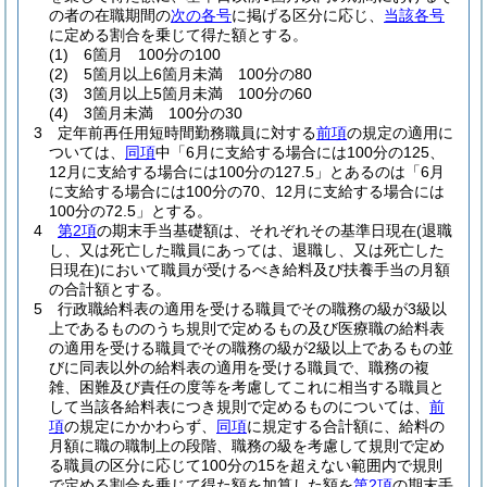
の者の在職期間の
次の各号
に掲げる区分に応じ、
当該各号
に定める割合を乗じて得た額とする。
(1)
6箇月 100分の100
(2)
5箇月以上6箇月未満 100分の80
(3)
3箇月以上5箇月未満 100分の60
(4)
3箇月未満 100分の30
3
定年前再任用短時間勤務職員に対する
前項
の規定の適用に
ついては、
同項
中「6月に支給する場合には100分の125、
12月に支給する場合には100分の127.5」とあるのは「6月
に支給する場合には100分の70、12月に支給する場合には
100分の72.5」とする。
4
第2項
の期末手当基礎額は、それぞれその基準日現在
(退職
し、又は死亡した職員にあっては、退職し、又は死亡した
日現在)
において職員が受けるべき給料及び扶養手当の月額
の合計額とする。
5
行政職給料表の適用を受ける職員でその職務の級が3級以
上であるもののうち規則で定めるもの及び医療職の給料表
の適用を受ける職員でその職務の級が2級以上であるもの並
びに同表以外の給料表の適用を受ける職員で、職務の複
雑、困難及び責任の度等を考慮してこれに相当する職員と
して当該各給料表につき規則で定めるものについては、
前
項
の規定にかかわらず、
同項
に規定する合計額に、給料の
月額に職の職制上の段階、職務の級を考慮して規則で定め
る職員の区分に応じて100分の15を超えない範囲内で規則
で定める割合を乗じて得た額を加算した額を
第2項
の期末手