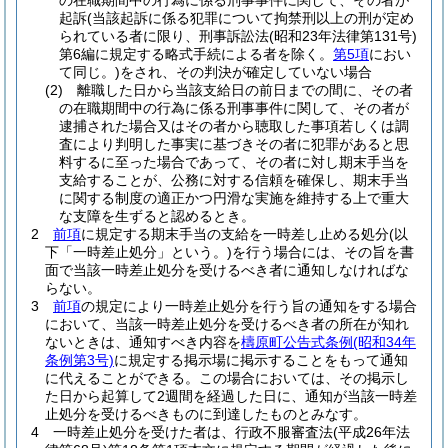
の在職期間中の行為に係る刑事事件に関して、その者が
起訴
(当該起訴に係る犯罪について拘禁刑以上の刑が定め
られている者に限り、刑事訴訟法
(昭和23年法律第131号)
第6編に規定する略式手続による者を除く。
第5項
におい
て同じ。)
をされ、その判決が確定していない場合
(2)
離職した日から当該支給日の前日までの間に、その者
の在職期間中の行為に係る刑事事件に関して、その者が
逮捕された場合又はその者から聴取した事項若しくは調
査により判明した事実に基づきその者に犯罪があると思
料するに至った場合であって、その者に対し期末手当を
支給することが、公務に対する信頼を確保し、期末手当
に関する制度の適正かつ円滑な実施を維持する上で重大
な支障を生ずると認めるとき。
2
前項
に規定する期末手当の支給を一時差し止める処分
(以
下「一時差止処分」という。)
を行う場合には、その旨を書
面で当該一時差止処分を受けるべき者に通知しなければな
らない。
3
前項
の規定により一時差止処分を行う旨の通知をする場合
において、当該一時差止処分を受けるべき者の所在が知れ
ないときは、通知すべき内容を
檮原町公告式条例
(昭和34年
条例第3号)
に規定する掲示場に掲示することをもって通知
に代えることができる。
この場合においては、その掲示し
た日から起算して2週間を経過した日に、通知が当該一時差
止処分を受けるべきものに到達したものとみなす。
4
一時差止処分を受けた者は、行政不服審査法
(平成26年法