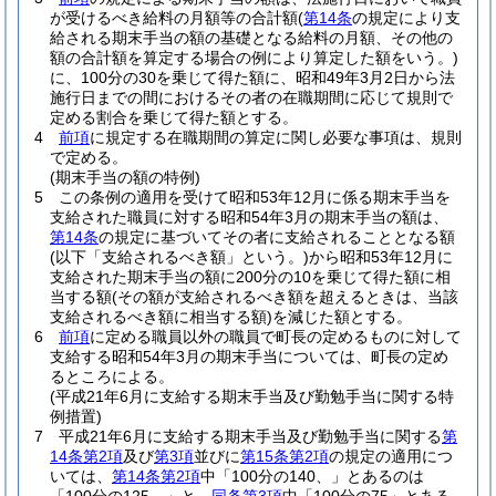
が受けるべき給料の月額等の合計額
(
第14条
の規定により支
給される期末手当の額の基礎となる給料の月額、その他の
額の合計額を算定する場合の例により算定した額をいう。)
に、100分の30を乗じて得た額に、昭和49年3月2日から法
施行日までの間におけるその者の在職期間に応じて規則で
定める割合を乗じて得た額とする。
4
前項
に規定する在職期間の算定に関し必要な事項は、規則
で定める。
(期末手当の額の特例)
5
この条例の適用を受けて昭和53年12月に係る期末手当を
支給された職員に対する昭和54年3月の期末手当の額は、
第14条
の規定に基づいてその者に支給されることとなる額
(以下「支給されるべき額」という。)
から昭和53年12月に
支給された期末手当の額に200分の10を乗じて得た額に相
当する額
(その額が支給されるべき額を超えるときは、当該
支給されるべき額に相当する額)
を減じた額とする。
6
前項
に定める職員以外の職員で町長の定めるものに対して
支給する昭和54年3月の期末手当については、町長の定め
るところによる。
(平成21年6月に支給する期末手当及び勤勉手当に関する特
例措置)
7
平成21年6月に支給する期末手当及び勤勉手当に関する
第
14条第2項
及び
第3項
並びに
第15条第2項
の規定の適用につ
いては、
第14条第2項
中「100分の140、」とあるのは