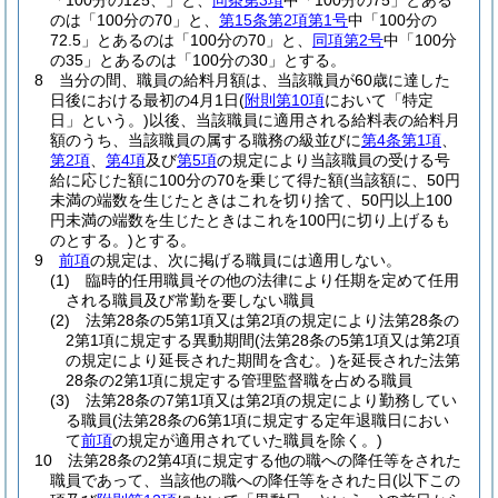
「100分の125、」と、
同条第3項
中「100分の75」とある
のは「100分の70」と、
第15条第2項第1号
中「100分の
72.5」とあるのは「100分の70」と、
同項第2号
中「100分
の35」とあるのは「100分の30」とする。
8
当分の間、職員の給料月額は、当該職員が60歳に達した
日後における最初の4月1日
(
附則第10項
において「特定
日」という。)
以後、当該職員に適用される給料表の給料月
額のうち、当該職員の属する職務の級並びに
第4条第1項
、
第2項
、
第4項
及び
第5項
の規定により当該職員の受ける号
給に応じた額に100分の70を乗じて得た額
(当該額に、50円
未満の端数を生じたときはこれを切り捨て、50円以上100
円未満の端数を生じたときはこれを100円に切り上げるも
のとする。)
とする。
9
前項
の規定は、次に掲げる職員には適用しない。
(1)
臨時的任用職員その他の法律により任期を定めて任用
される職員及び常勤を要しない職員
(2)
法第28条の5第1項又は第2項の規定により法第28条の
2第1項に規定する異動期間
(法第28条の5第1項又は第2項
の規定により延長された期間を含む。)
を延長された法第
28条の2第1項に規定する管理監督職を占める職員
(3)
法第28条の7第1項又は第2項の規定により勤務してい
る職員
(法第28条の6第1項に規定する定年退職日におい
て
前項
の規定が適用されていた職員を除く。)
10
法第28条の2第4項に規定する他の職への降任等をされた
職員であって、当該他の職への降任等をされた日
(以下この