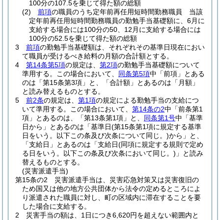
100分の107.5を乗じて得た額の総額
(2)
前項
の職員のうち定年前再任用短時間勤務職員 当該
定年前再任用短時間勤務職員の勤勉手当基礎額に、6月に
支給する場合には100分の50、12月に支給する場合には
100分の52.5を乗じて得た額の総額
3
前項
の勤勉手当基礎額は、それぞれその基準日現在におい
て職員が受けるべき給料の月額の合計額とする。
4
第14条第5項
の規定は、
第2項
の勤勉手当基礎額について
準用する。
この場合において、
同条第5項
中「前項」とある
のは「第15条第3項」と、「合計額」とあるのは「月額」
と読み替えるものとする。
5
前2条
の規定は、
第1項
の規定による勤勉手当の支給につ
いて準用する。
この場合において、
第14条の2
中「前条第1
項」とあるのは、「第13条第1項」と、
同条第1号
中「基準
日から」とあるのは「基準日
(第15条第1項に規定する基準
日をいう。以下この条及び次条について同じ。)
から」と、
「支給日」とあるのは「支給日
(同項に規定する規則で定め
る日をいう。以下この条及び次条において同じ。)
」と読み
替えるものとする。
(災害派遣手当)
第15条の2
災害派遣手当は、災害応急対策又は災害復旧の
ため国又は他の地方公共団体から法令の定めるところによ
り派遣された職員に対し、町の区域内に滞在することを要
した場合に支給する。
2
災害手当の額は、1日につき6,620円を超えない範囲内と