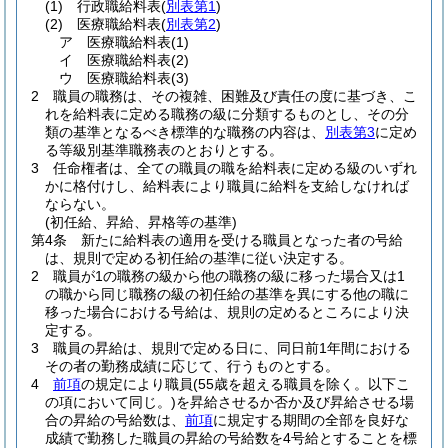
(1)
行政職給料表
(
別表第1
)
(2)
医療職給料表
(
別表第2
)
ア
医療職給料表
(1)
イ
医療職給料表
(2)
ウ
医療職給料表
(3)
2
職員の職務は、その複雑、困難及び責任の度に基づき、こ
れを給料表に定める職務の級に分類するものとし、その分
類の基準となるべき標準的な職務の内容は、
別表第3
に定め
る等級別基準職務表のとおりとする。
3
任命権者は、全ての職員の職を給料表に定める級のいずれ
かに格付けし、給料表により職員に給料を支給しなければ
ならない。
(初任給、昇給、昇格等の基準)
第4条
新たに給料表の適用を受ける職員となった者の号給
は、規則で定める初任給の基準に従い決定する。
2
職員が1の職務の級から他の職務の級に移った場合又は1
の職から同じ職務の級の初任給の基準を異にする他の職に
移った場合における号給は、規則の定めるところにより決
定する。
3
職員の昇給は、規則で定める日に、同日前1年間における
その者の勤務成績に応じて、行うものとする。
4
前項
の規定により職員
(55歳を超える職員を除く。以下こ
の項において同じ。)
を昇給させるか否か及び昇給させる場
合の昇給の号給数は、
前項
に規定する期間の全部を良好な
成績で勤務した職員の昇給の号給数を4号給とすることを標