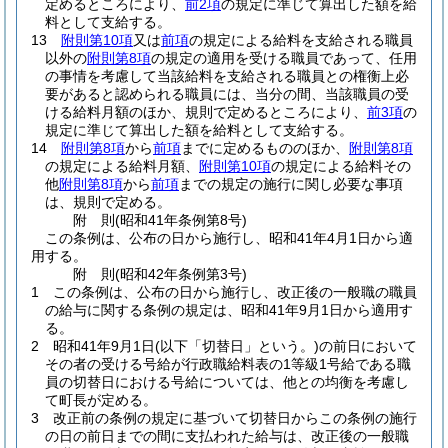
定めるところにより、
前2項
の規定に準じて算出した額を給
料として支給する。
13
附則第10項
又は
前項
の規定による給料を支給される職員
以外の
附則第8項
の規定の適用を受ける職員であって、任用
の事情を考慮して当該給料を支給される職員との権衡上必
要があると認められる職員には、当分の間、当該職員の受
ける給料月額のほか、規則で定めるところにより、
前3項
の
規定に準じて算出した額を給料として支給する。
14
附則第8項
から
前項
までに定めるもののほか、
附則第8項
の規定による給料月額、
附則第10項
の規定による給料その
他
附則第8項
から
前項
までの規定の施行に関し必要な事項
は、規則で定める。
附
則
(昭和41年
条例第8号)
この条例は、公布の日から施行し、昭和41年4月1日から適
用する。
附
則
(昭和42年
条例第3号)
1
この条例は、公布の日から施行し、改正後の一般職の職員
の給与に関する条例の規定は、昭和41年9月1日から適用す
る。
2
昭和41年9月1日
(以下「切替日」という。)
の前日において
その者の受ける号給が行政職給料表の1等級1号給である職
員の切替日における号給については、他との均衡を考慮し
て町長が定める。
3
改正前の条例の規定に基づいて切替日からこの条例の施行
の日の前日までの間に支払われた給与は、改正後の一般職