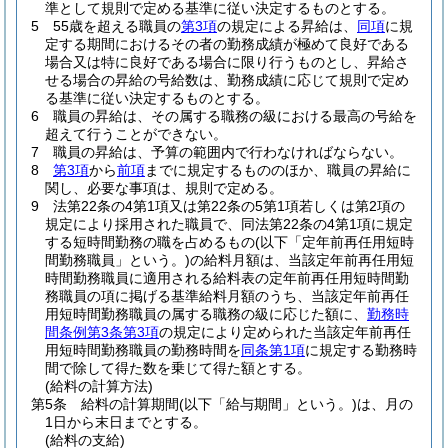
準として規則で定める基準に従い決定するものとする。
5
55歳を超える職員の
第3項
の規定による昇給は、
同項
に規
定する期間におけるその者の勤務成績が極めて良好である
場合又は特に良好である場合に限り行うものとし、昇給さ
せる場合の昇給の号給数は、勤務成績に応じて規則で定め
る基準に従い決定するものとする。
6
職員の昇給は、その属する職務の級における最高の号給を
超えて行うことができない。
7
職員の昇給は、予算の範囲内で行わなければならない。
8
第3項
から
前項
までに規定するもののほか、職員の昇給に
関し、必要な事項は、規則で定める。
9
法第22条の4第1項又は第22条の5第1項若しくは第2項の
規定により採用された職員で、同法第22条の4第1項に規定
する短時間勤務の職を占めるもの
(以下「定年前再任用短時
間勤務職員」という。)
の給料月額は、当該定年前再任用短
時間勤務職員に適用される給料表の定年前再任用短時間勤
務職員の項に掲げる基準給料月額のうち、当該定年前再任
用短時間勤務職員の属する職務の級に応じた額に、
勤務時
間条例第3条第3項
の規定により定められた当該定年前再任
用短時間勤務職員の勤務時間を
同条第1項
に規定する勤務時
間で除して得た数を乗じて得た額とする。
(給料の計算方法)
第5条
給料の計算期間
(以下「給与期間」という。)
は、月の
1日から末日までとする。
(給料の支給)