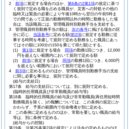
2
前項
に規定する場合のほか、
第6条の2第1項
の規定に基づ
く規則で定める職を占める職員が、災害への対処その他の
臨時又は緊急の必要により午後10時から翌日の午前5時ま
での間であって正規の勤務時間以外の時間に勤務をした場
合は、当該職員には、管理職員特別勤務手当を支給する。
3
管理職員特別勤務手当の額は、
次の各号
に掲げる場合の区
分に応じ、
当該各号
に定める額
(
前2項
に規定する勤務に従
事する時間を考慮して規則で定める勤務をした職員にあっ
てはその額に100分の150を乗じて得た額)
とする。
(1)
第1項
に規定する場合
同項
の勤務1回につき、12,000
円を超えない範囲内において規則で定める額
(2)
前項
に規定する場合
同項
の勤務1回につき、6,000円
を超えない範囲内において規則で定める額
4
前3項
に定めるもののほか、管理職員特別勤務手当の支給
に関し必要な事項は、規則で定める。
(給与の支給日)
第17条
給与の支給日については、別に規則で定める。
(臨時的任用職員及び非常勤職員の給与等)
第18条
臨時的任用職員の給与及び非常勤職員
(再任用短時間
勤務職員を除く。)
の報酬については、この条例の規定にか
かわらず、予算の範囲内で任命権者が別に定める。
2
この条例に定めるもののほか、常勤を要しない職員の給与
等は、別に条例で定める。
(給与からの控除)
第19条
法第25条第2項の規定により法令の定めるもののほ