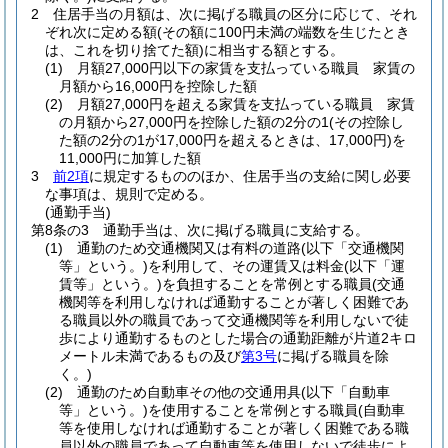
2
住居手当の月額は、次に掲げる職員の区分に応じて、それ
ぞれ次に定める額
(その額に100円未満の端数を生じたとき
は、これを切り捨てた額)
に相当する額とする。
(1)
月額27,000円以下の家賃を支払っている職員 家賃の
月額から16,000円を控除した額
(2)
月額27,000円を超える家賃を支払っている職員 家賃
の月額から27,000円を控除した額の2分の1
(その控除し
た額の2分の1が17,000円を超えるときは、17,000円)
を
11,000円に加算した額
3
前2項
に規定するもののほか、住居手当の支給に関し必要
な事項は、規則で定める。
(通勤手当)
第8条の3
通勤手当は、次に掲げる職員に支給する。
(1)
通勤のため交通機関又は有料の道路
(以下「交通機関
等」という。)
を利用して、その運賃又は料金
(以下「運
賃等」という。)
を負担することを常例とする職員
(交通
機関等を利用しなければ通勤することが著しく困難であ
る職員以外の職員であって交通機関等を利用しないで徒
歩により通勤するものとした場合の通勤距離が片道2キロ
メートル未満であるもの及び
第3号
に掲げる職員を除
く。)
(2)
通勤のため自動車その他の交通用具
(以下「自動車
等」という。)
を使用することを常例とする職員
(自動車
等を使用しなければ通勤することが著しく困難である職
員以外の職員であって自動車等を使用しないで徒歩によ