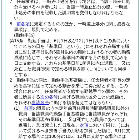
7
任命権者は、一時差止処分を行う場合は、当該一時差止処
分を受けるべき者に対し、当該一時差止処分の際、一時差
止処分の事由を記載した説明書を交付しなければならな
い。
8
前各項
に規定するもののほか、一時差止処分に関し必要な
事項は、規則で定める。
(勤勉手当)
第15条
勤勉手当は、6月1日及び12月1日
(以下この条におい
てこれらの日を「基準日」という。)
にそれぞれ在職する職
員に対し基準日以前6箇月以内の期間におけるその者の勤務
成績に応じて、それぞれ基準日の属する月の規則で定める
日に支給する。
これらの基準日前1箇月以内に退職し、又は
死亡した職員
(規則で定める職員を除く。)
についても同様
とする。
2
勤勉手当の額は、勤勉手当基礎額に、任命権者が町長の定
める基準に従って定める割合を乗じて得た額とする。
この
場合において、任命権者が支給する勤勉手当の額の、その
者に所属する
次の各号
に掲げる職員の区分ごとの総額は、
それぞれ
当該各号
に掲げる額を超えてはならない。
(1)
前項
の職員のうち定年前再任用短時間勤務職員以外の
職員 当該職員の勤勉手当基礎額に当該職員がそれぞれ
その基準日現在
(退職し、又は死亡した職員にあっては、
退職し、又は死亡した日現在。
次項
において同じ。)
にお
いて受けるべき扶養手当の月額を加算した額に、6月に支
給する場合には100分の105、12月に支給する場合には