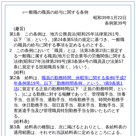
○一般職の職員の給与に関する条例
昭和39年1月22日
条例第39号
(趣旨)
第1条
この条例は、地方公務員法
(昭和25年法律第261号。
以下「法」という。)
第24条第5項の規定に基づき、一般職
の職員の給与に関する事項を定めるものとする。
2
この条例において「職員」とは、法第3条第2項に規定す
る一般職に属する職員
(地方公営企業等の労働関係に関する
法律
(昭和27年法律第289号)
第3条第4号の職員及び法第57
条に規定する技能職員を除く。)
をいう。
(給料)
第2条
給料は、
職員の勤務時間、休暇等に関する条例
(平成7
年条例第19号。以下「勤務時間条例」という。)
第9条第1
項
に規定する正規の勤務時間
(以下「正規の勤務時間」とい
う。)
による勤務に対する報酬であって、管理職手当、扶養
手当、住居手当、通勤手当、特殊勤務手当、時間外勤務手
当、休日勤務手当、宿日直手当、期末手当、勤勉手当、災
害派遣手当及び管理職員特別勤務手当を除いたものとす
る。
(給料表)
第3条
給料表の種類は、次に掲げるとおりとし、各給料表の
適用範囲は、それぞれ当該給料表に定めるところによる。