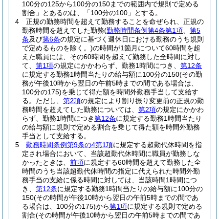
100分の125から100分の150までの範囲内で規則で定める
割合」とあるのは、「100分の100」とする。
4
正規の勤務時間を超えて勤務することを命ぜられ、正規の
勤務時間を超えてした勤務
(
勤務時間条例第4条第1項
、
第5
条
及び
第6条
の規定に基づく週休日における勤務のうち規則
で定めるものを除く。)
の時間が1箇月について60時間を超
えた職員には、その60時間を超えて勤務した全時間に対し
て、
第1項
の規定にかかわらず、勤務1時間につき、
第12条
に規定する勤務1時間当たりの給与額に100分の150
(その勤
務が午後10時から翌日の午前5時までの間である場合は、
100分の175)
を乗じて得た額を時間外勤務手当して支給す
る。
ただし、
第2項
の規定により割り振り変更前の正規の勤
務時間を超えてした勤務については、
第2項
の規定にかかわ
らず、勤務1時間につき
第12条
に規定する勤務1時間当たり
の給与額に規則で定める割合を乗じて得た額を時間外勤務
手当として支給する。
5
勤務時間条例第9条の4第1項
に規定する超勤代休時間を指
定され場合において、当該超勤代休時間に職員が勤務しな
かったときは、
前項
に規定する60時間を超えて勤務した全
時間のうち当該超勤代休時間の指定に代えられた時間外勤
務手当の支給に係る時間に対しては、当該時間1時間につ
き、
第12条
に規定する勤務1時間当たりの給与額に100分の
150
(その時間が午後10時から翌日の午前5時までの間であ
る場合は、100分の175)
から
第1項
に規定する規則で定める
割合
(その時間が午後10時から翌日の午前5時までの間であ