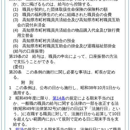
か、次に掲げるものは、給与から控除する。
(1)
職員が契約した団体取扱生命保険の保険料の額
(2)
職員の福利厚生のために組織された職員会の会費
(3)
高知県市町村職員共済組合及び高知県市町村職員互助
会の貸付弁済金
(4)
高知県市町村職員共済組合の物品購入代金及び旅行費
用立替金
(5)
高知県市町村共済組合の預金
(6)
高知県市町村職員互助会の掛金及び退職福祉部掛金
(給与の口座振替)
第19条の2
給与は、職員の申出によって、口座振替の方法
で支払うことができる。
(委任)
第20条
この条例の施行に関し必要な事項は、町長が定め
る。
附
則
1
この条例は、公布の日から施行し、昭和38年10月1日から
適用する。
2
昭和49年度に限り、
第14条
の規定による期末手当のほ
か、一般職の職員の給与に関する法律の一部を改正する法
律
(昭和49年法律第32号)
の施行の日
(以下「法施行日」とい
う。)
に在職する職員に対して、法施行日から起算して10日
を超えない範囲内において規則で定める日に期末手当を支
給する。
3
前項
の規定による期末手当の額は、法施行日において職員