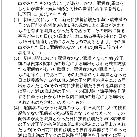
出がされたものを含む。)
があり、かつ、配偶者
(届出を
しないが事実上婚姻関係と同様の事情にある者を含む。
以下同じ。)
のなかった者
(2)
切替期間において、新たに扶養親族たる満18歳未満の
子で改正前の条例第8条第1項の規定による届出がされた
ものを有する職員となった者であって、その届出に係る
事実が生じた日
(その届出がこれに係る事実の生じた日か
ら15日を経過した後にされたものであるときは、その届
出がされた日)
に配偶者のなかったもの
(前号に該当する
者を除く。)
(3)
切替期間において配偶者のない職員となった者
(改正
前の条例第8条第1項の規定による届出がされた扶養親族
たる配偶者があった職員で、配偶者のない職員となった
ものを除く。)
であって、その配偶者のない職員となった
日に扶養親族たる満18歳未満の子で同項の規定による届
出がされたもの
(その日前に扶養親族たる要件を具備する
に至った満18歳未満の子で、その日以降当該要件を具備
するに至った日から15日以内に同項の規定による届出が
されたものを含む。)
があったもの
(4)
配偶者のなかった職員のうち、切替期間において扶養
親族でない配偶者がある職員となった者であって、その
配偶者がある職員となった日に扶養親族たる満18歳未満
の子で改正前の条例第8条第1項の規定による届出がされ
たもの
(その日前に扶養親族たる要件を具備するに至った
満18歳未満の子でその日以降当該要件を具備するに至っ