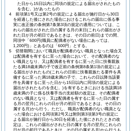
た日から15日以内に同項の規定による届出がされたもの
を含む。)
があったもの
4
前項第1号又は第2号の規定による届出が施行日から30日
を経過した後にされた場合におけるこれらの届出に係る事
実に改正後の条例第7条第3項の規定の適用については、こ
れらの届出がされた日の属する月の末日
(これらの届出がさ
れた日が月の初日であるときは、その日の前日)
までの間、
同項中「600円
(職員に配偶者がない場合にあっては、
1,200円)
」とあるのは「600円」とする。
5
切替期間において職員が配偶者のない職員となった場合又
は配偶者を有するに至った場合において、その配偶者のな
い職員となり、又は配偶者を有するに至った日に扶養親族
たる満18歳未満の子で改正前の条例第8条第1項の規定によ
る届出がされたもの
(これらの日前に扶養親族たる要件を具
備するに至った満18歳未満の子で、これらの日以降当該要
件を具備するに至った日から15日以内に同項の規定による
届出がされたものを含む。)
を有するときにおける当該満18
歳未満の子に係る扶養手当の支給額の改定は、その配偶者
のない職員となり、又は配偶者を有するに至った日の属す
る月の翌月
(これらの日が月の初日であるときは、その日の
属する月)
から行う。
ただし、職員が配偶者のない職員とな
った場合における同項第2号又は附則第3項第3号の規定に
よる届出が施行日から30日を経過した後にされたときの改
定は、これらの届出がされた日の属する月の翌月
(これらの
日が月の初日であるときは、その日の属する月)
から行うも