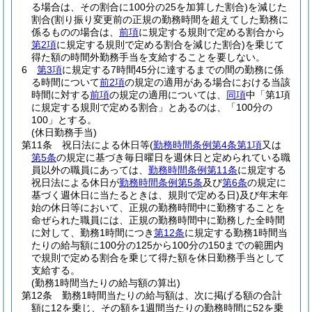
る場合は、その割合に100分の25を加算した割合)
を減じた
割合
(割り振り変更前の正規の勤務時間を超えてした勤務に
係るものの場合は、
前項
に規定する規則で定める割合から
第2項
に規定する規則で定める割合を減じた割合)
を乗じて
得た額の時間外勤務手当を支給することを要しない。
6
第3項
に規定する7時間45分に達するまでの間の勤務に係
る時間について
前2項
の規定の適用がある場合における当該
時間に対する
前項
の規定の適用については、
同項
中「第1項
に規定する規則で定める割合」とあるのは、「100分の
100」とする。
(休日勤務手当)
第11条
祝日法による休日等
(
勤務時間条例第4条第1項
又は
第5条
の規定に基づき毎日曜日を週休日と定められている職
員以外の職員にあっては、
勤務時間条例第11条
に規定する
祝日法による休日が
勤務時間条例第5条
及び
第6条
の規定に
基づく週休日に当たるときは、規則で定める日)
及び年末年
始の休日等において、正規の勤務時間中に勤務することを
命ぜられた職員には、正規の勤務時間中に勤務した全時間
に対して、勤務1時間につき
第12条
に規定する勤務1時間当
たりの給与額に100分の125から100分の150までの範囲内
で規則で定める割合を乗じて得た額を休日勤務手当として
支給する。
(勤務1時間当たりの給与額の算出)
第12条
勤務1時間当たりの給与額は、次に掲げる額の合計
額に12を乗じ、その額を1週間当たりの勤務時間に52を乗