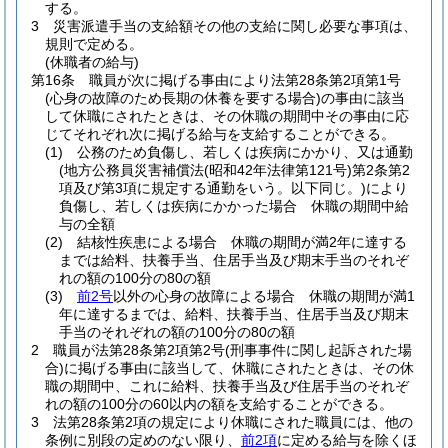
する。
3
災害派遣手当の支給額その他の支給に関し必要な事項は、
規則で定める。
(休職者の給与)
第16条
職員が次に掲げる事由により法第28条第2項第1号
(心身の故障のため長期の休養を要する場合)
の事由に該当
して休職にされたときは、その休職の期間中その事由に応
じてそれぞれ次に掲げる給与を支給することができる。
(1)
公務のため負傷し、若しくは疾病にかかり、又は通勤
(地方公務員災害補償法
(昭和42年法律第121号)
第2条第2
項及び第3項に規定する通勤をいう。以下同じ。)
により
負傷し、若しくは疾病にかかった場合 休職の期間中給
与の全額
(2)
結核性疾患による場合 休職の期間が満2年に達する
までは給料、扶養手当、住居手当及び期末手当のそれぞ
れの額の100分の80の額
(3)
前2号
以外の心身の故障による場合 休職の期間が満1
年に達するまでは、給料、扶養手当、住居手当及び期末
手当のそれぞれの額の100分の80の額
2
職員が法第28条第2項第2号
(刑事事件に関し起訴された場
合)
に掲げる事由に該当して、休職にされたときは、その休
職の期間中、これに給料、扶養手当及び住居手当のそれぞ
れの額の100分の60以内の額を支給することができる。
3
法第28条第2項の規定により休職にされた職員には、他の
条例に別段の定めのない限り、
前2項
に定める給与を除くほ