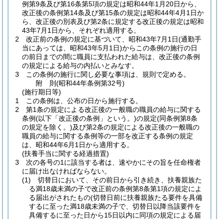
例第9条及び第16条第5項の規定は昭和44年1月20日から、
改正後の条例第14条及び第15条の規定は昭和44年4月1日か
ら、改正後の別表及び第2条に規定する改正後の規定は昭和
43年7月1日から、それぞれ適用する。
2
改正前の条例の規定に基づいて、昭和43年7月1日
(通勤手
当にあっては、昭和43年5月1日)
からこの条例の施行の日
の前日までの間に職員に支払われた給与は、改正後の条例
の規定による給与の内払いとみなす。
3
この条例の施行に関し必要な事項は、規則で定める。
附
則
(昭和44年
条例第32号)
(施行期日等)
1
この条例は、公布の日から施行する。
2
第1条の規定による改正後の一般職の職員の給与に関する
条例
(以下「改正後の条例」という。)
の規定
(同条例第8条
の規定を除く。)
及び第2条の規定による改正後の一般職の
職員の給与に関する条例等の一部を改正する条例の規定
は、昭和44年6月1日から適用する。
(扶養手当に関する経過措置)
3
次の各号の1に該当する者は、速やかにその旨を任命権者
に届け出なければならない。
(1)
切替日において、その前日から引き続き、扶養親族た
る満18歳未満の子で改正前の条例第8条第1項の規定によ
る届出がされたもの
(切替日前に扶養親族たる要件を具備
するに至った満18歳未満の子で、切替日以降当該要件を
具備するに至った日から15日以内に同項の規定による届