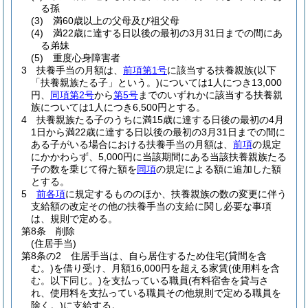
る孫
(3)
満60歳以上の父母及び祖父母
(4)
満22歳に達する日以後の最初の3月31日までの間にあ
る弟妹
(5)
重度心身障害者
3
扶養手当の月額は、
前項第1号
に該当する扶養親族
(以下
「扶養親族たる子」という。)
については1人につき13,000
円、
同項第2号
から
第5号
までのいずれかに該当する扶養親
族については1人につき6,500円とする。
4
扶養親族たる子のうちに満15歳に達する日後の最初の4月
1日から満22歳に達する日以後の最初の3月31日までの間に
ある子がいる場合における扶養手当の月額は、
前項
の規定
にかかわらず、5,000円に当該期間にある当該扶養親族たる
子の数を乗じて得た額を
同項
の規定による額に追加した額
とする。
5
前各項
に規定するもののほか、扶養親族の数の変更に伴う
支給額の改定その他の扶養手当の支給に関し必要な事項
は、規則で定める。
第8条
削除
(住居手当)
第8条の2
住居手当は、自ら居住するため住宅
(貸間を含
む。)
を借り受け、月額16,000円を超える家賃
(使用料を含
む。以下同じ。)
を支払っている職員
(有料宿舎を貸与さ
れ、使用料を支払っている職員その他規則で定める職員を
除く。)
に支給する。