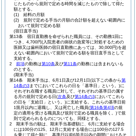
じたものから規則で定める時間を減じたもので除して得た
額とする。
(1)
給料の月額
(2)
規則で定める手当の月額の合計額を超えない範囲内に
おいて規則で定める額
(宿日直手当)
第13条
宿日直勤務を命ぜられた職員には、その勤務1回に
つき、4,700円
(入院患者の病状の急変等に対処するための
医師又は歯科医師の宿日直勤務にあっては、30,000円)
を超
えない範囲内において規則で定める額を宿日直手当として
支給する。
2
前項
の勤務は
第10条
及び
第11条
の勤務には含まれないも
のとする。
(期末手当)
第14条
期末手当は、6月1日及び12月1日
(以下この条から
第
14条の3
までにおいてこれらの日を「基準日」という。)
に
それぞれ在職する職員に対して、それぞれの基準日の属す
る月の規則で定める日
(
次条
及び
第14条の3
においてこれら
の日を「支給日」という。)
に支給する。
これらの基準日前
1箇月以内に退職し、又は死亡した職員
(
第16条第4項
の規
定の適用を受ける職員及び規則で定める職員を除く。)
で規
則で定められるものについても、同様とする。
2
期末手当の額は、期末手当基礎額に、6月に支給する場合
には100分の125、12月に支給する場合には100分の127.5
を乗じて得た額に、基準日以前6箇月以内の期間におけるそ