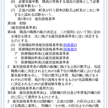
(6)
必要在級年数 職員が昇格する場合の資格として必要
な在級年数をいう。
(7)
正規の試験 町長が行う競争試験又は町長がこれに準
ずると認める試験をいう。
第1章の2
級別資格基準
第3条
削除
(級別資格基準表)
第4条
職員の職務の級の決定は、この規則において別に定め
る場合を除き、次に掲げる級別資格基準表に従い決定する
ものとする。
(1)
行政職給料表級別資格基準表
(
別表第2
)
(2)
医療職給料表級別資格基準表
(
別表第3
)
ア
医療職給料表
(1)
級別資格基準表
イ
医療職給料表
(2)
級別資格基準表
ウ
医療職給料表
(3)
級別資格基準表
2
級別資格基準表の職務の級欄に掲げる上段の数字は、当該
職務の級に決定されるための1級下位の職務の級における必
要在級年数を示し、下段の数字は学歴、免許欄に掲げるそ
れぞれの学歴、免許等の資格を有するものが当該職務の級
に決定されるための必要経験年数を示す。
(級別資格基準表の適用方法)
第5条
級別資格基準表は、試験欄の区分及び学歴免許欄の区
分に応じて適用するものとする。
2
級別資格基準表の試験欄の「正規の試験」の区分は次に掲
げる職員に適用し、同欄の「その他」の区分はその他の職