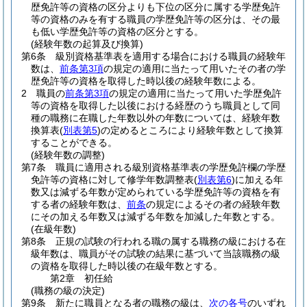
歴免許等の資格の区分よりも下位の区分に属する学歴免許
等の資格のみを有する職員の学歴免許等の区分は、その最
も低い学歴免許等の資格の区分とする。
(経験年数の起算及び換算)
第6条
級別資格基準表を適用する場合における職員の経験年
数は、
前条第3項
の規定の適用に当たって用いたその者の学
歴免許等の資格を取得した時以後の経験年数による。
2
職員の
前条第3項
の規定の適用に当たって用いた学歴免許
等の資格を取得した以後における経歴のうち職員として同
種の職務に在職した年数以外の年数については、経験年数
換算表
(
別表第5
)
の定めるところにより経験年数として換算
することができる。
(経験年数の調整)
第7条
職員に適用される級別資格基準表の学歴免許欄の学歴
免許等の資格に対して修学年数調整表
(
別表第6
)
に加える年
数又は減ずる年数が定められている学歴免許等の資格を有
する者の経験年数は、
前条
の規定によるその者の経験年数
にその加える年数又は減ずる年数を加減した年数とする。
(在級年数)
第8条
正規の試験の行われる職の属する職務の級における在
級年数は、職員がその試験の結果に基づいて当該職務の級
の資格を取得した時以後の在級年数とする。
第2章
初任給
(職務の級の決定)
第9条
新たに職員となる者の職務の級は、
次の各号
のいずれ