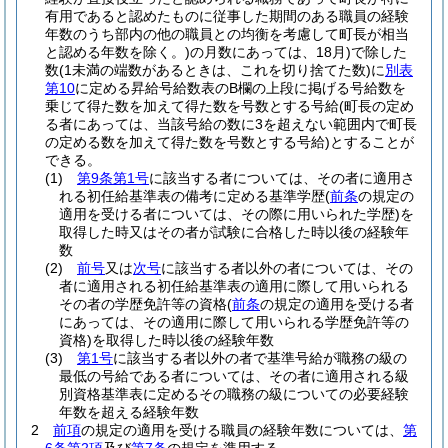
有用であると認めたものに従事した期間のある職員の経験
年数のうち部内の他の職員との均衡を考慮して町長が相当
と認める年数を除く。)
の月数にあっては、18月)
で除した
数
(1未満の端数があるときは、これを切り捨てた数)
に
別表
第10
に定める昇給号給数表のB欄の上段に掲げる号給数を
乗じて得た数を加えて得た数を号数とする号給
(町長の定め
る者にあっては、当該号給の数に3を超えない範囲内で町長
の定める数を加えて得た数を号数とする号給)
とすることが
できる。
(1)
第9条第1号
に該当する者については、その者に適用さ
れる初任給基準表の備考に定める基準学歴
(
前条
の規定の
適用を受ける者については、その際に用いられた学歴)
を
取得した時又はその者が試験に合格した時以後の経験年
数
(2)
前号
又は
次号
に該当する者以外の者については、その
者に適用される初任給基準表の適用に際して用いられる
その者の学歴免許等の資格
(
前条
の規定の適用を受ける者
にあっては、その適用に際して用いられる学歴免許等の
資格)
を取得した時以後の経験年数
(3)
第1号
に該当する者以外の者で基準号給が職務の級の
最低の号給である者については、その者に適用される級
別資格基準表に定めるその職務の級についての必要経験
年数を超える経験年数
2
前項
の規定の適用を受ける職員の経験年数については、
第