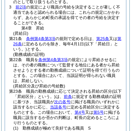
のとして取り扱うものとする。
3
前2項
の規定により職員の号給を決定することが著しく不
適当であると認められる場合には、これらの規定にかかわ
らず、あらかじめ町長の承認を得てその者の号給を決定す
ることができる。
第4章
昇給
(昇給日)
第21条
条例第4条第3項
の規則で定める日は、
第25条
又は
第
26条
に定めるものを除き、毎年4月1日
(以下「昇給日」と
いう。)
とする。
(勤務成績の証明)
第22条
職員を
条例第4条第3項
の規定により昇給させるに
は、その者の職務について監督する地位にある者から昇給
させようとする者の勤務成績について証明を得て行うもの
とする。
この場合において、当該証明が得られない職員
は、昇給しない。
(昇給区分及び昇給の号給数)
第23条
職員の勤務成績に応じて決定される昇給の区分
(以下
「昇給区分」という。)
は、
前条
に規定する勤務成績の証明
に基づき、当該職員が
次の各号
に掲げる職員のいずれかに
該当するかに応じ、
当該各号
に定める昇給区分に決定する
ものとする。
この場合において、
第4号
又は
第5号
に掲げる
職員に該当するか否かの判断は、町長の定めるところによ
り行うものとする。
(1)
勤務成績が極めて良好である職員 S