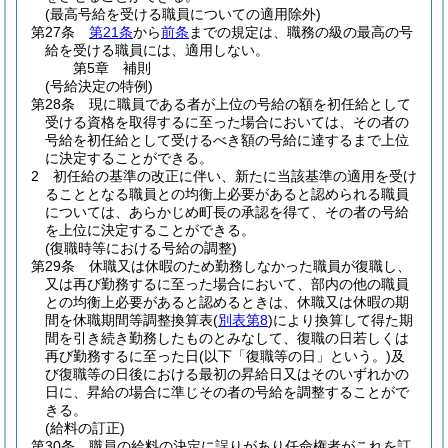
(最高号給を受ける職員についての適用除外)
第27条
第21条
から
前条
までの規定は、職務の級の最高の号
給を受ける職員には、適用しない。
第5章
補則
(号給決定の特例)
第28条
現に職員である者が上位の号給の額を初任給として
受ける資格を取得するに至った場合においては、その者の
号給を初任給として受けるべき額の号給に達するまで上位
に決定することができる。
2
初任給の基準の改正に伴い、新たに当該基準の適用を受け
ることとなる職員との均衡上必要があると認められる職員
については、あらかじめ町長の承認を得て、その者の号給
を上位に決定することができる。
(復職時等における号給の調整)
第29条
休職又は休暇のため勤務しなかった職員が復職し、
又は再び勤務するに至った場合において、部内の他の職員
との均衡上必要があると認めるときは、休職又は休暇の期
間を休職期間等調整換算表
(
別表第8
)
により換算して得た期
間を引き続き勤務したものとみなして、復職の日若しくは
再び勤務するに至った日
(以下「復職等の日」という。)
及
び復職等の日後における最初の昇給日又はそのいずれかの
日に、昇給の場合に準じその者の号給を調整することがで
きる。
(給料の訂正)
第30条
職員の給料の決定に誤りがあり任命権者がこれを訂