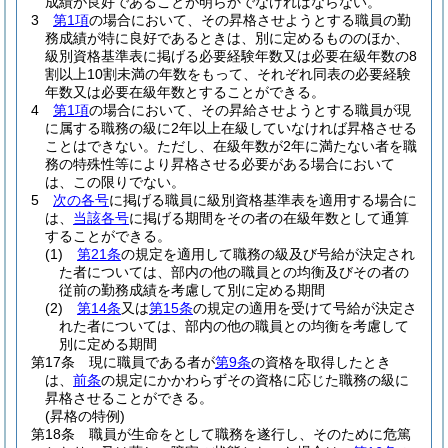
成績が良好であることが明らかでなければならない。
3
第1項
の場合において、その昇格させようとする職員の勤
務成績が特に良好であるときは、別に定めるもののほか、
級別資格基準表に掲げる必要経験年数又は必要在級年数の8
割以上10割未満の年数をもって、それぞれ同表の必要経験
年数又は必要在級年数とすることができる。
4
第1項
の場合において、その昇給させようとする職員が現
に属する職務の級に2年以上在級していなければ昇格させる
ことはできない。
ただし、在級年数が2年に満たない者を職
務の特殊性等により昇格させる必要がある場合において
は、この限りでない。
5
次の各号
に掲げる職員に級別資格基準表を適用する場合に
は、
当該各号
に掲げる期間をその者の在級年数として通算
することができる。
(1)
第21条
の規定を適用して職務の級及び号給が決定され
た者については、部内の他の職員との均衡及びその者の
従前の勤務成績を考慮して別に定める期間
(2)
第14条
又は
第15条
の規定の適用を受けて号給が決定さ
れた者については、部内の他の職員との均衡を考慮して
別に定める期間
第17条
現に職員である者が
第9条
の資格を取得したとき
は、
前条
の規定にかかわらずその資格に応じた職務の級に
昇格させることができる。
(昇格の特例)
第18条
職員が生命をとして職務を遂行し、そのために危篤