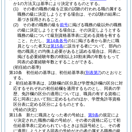
か1の方法又は基準により決定するものとする。
(1)
その者の職務の級を正規の試験の行われる職の属する
職務の級に決定しようとする場合は、その試験の結果に
基づき採用されること。
(2)
その者の職務の級を
前号
に掲げる職務の級以外の職務
の級に決定しようとする場合は、その決定しようとする
職務の級について級別資格基準表に定める資格を有する
こと。
ただし、
第14条各号
の1に掲げる者から新たに職
員となった者又は
第15条
に該当する者について、部内の
他の職員との均衡上必要があると認める場合は、同表に
掲げる必要経験年数の8割以上10割未満の年数をもって
同表の必要経験年数とすることができる。
(初任給の基準)
第10条
初任給の基準は、初任給基準表
(
別表第7
)
のとおりと
する。
2
初任給基準表は、試験欄の区分及び学歴免許欄の区分に対
応するそれぞれの初任給欄を適用するものとし、同表の学
歴、免許欄の区分の適用については、職員の有する資格に
応じ同表において別に定めるもののほか、学歴免許等資格
区分表に定める区分によるものとする。
(号給の決定)
第11条
新たに職員となった者の号給は、
第9条
の規定によ
り決定された職務の級の号給が、その者の資格に応じて初
任給基準表に定められているときは当該号給とし、その者
に適用しようとする同表の号給がその者の属する職務の級