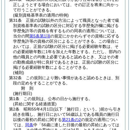
正しようとする場合においては、その訂正を将来に向かっ
て行うことができる。
(級別資格基準表の適用の特例)
第31条
正規の試験以外の方法によって職員となった者で級
別資格基準表の試験の区分に対応する学歴免許欄に掲げる
学歴免許等の資格を有するものの同表の適用については、
当分の間
第5条第1項
の規定にかかわらずその資格に応ずる
学歴免許等の資格の区分によることができる。
この場合に
おいては、正規の試験の区分に掲げる必要経験年数は、そ
の必要経験年数に1年を加えた年数とする。
ただし、部内の
他の職員との均衡上必要であると認めるとき、又はその者
の勤務成績が特に良好であるときは、正規の試験の区分に
掲げる必要経験年数によることができる。
(補則)
第32条
この規則により難い事情があると認めるときは、別
段の定めをすることができる。
附
則
(施行期日)
第1条
この規則は、公布の日から施行する。
(昇給に関する経過措置)
第2条
昭和55年4月1日
(以下「施行日」という。)
前から引き
続き在職し、施行日において56歳以上である職員の施行日
以後の最初の昇給に関する
第21条の2
の規定の適用につい
ては、
同条
中「56歳に達した日後の最初の昇給にあっては