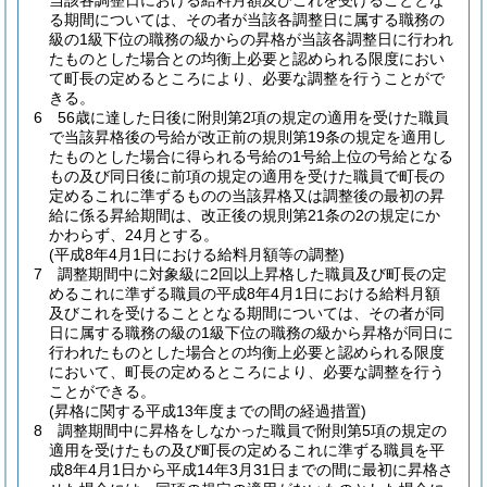
当該各調整日における給料月額及びこれを受けることとな
る期間については、その者が当該各調整日に属する職務の
級の1級下位の職務の級からの昇格が当該各調整日に行われ
たものとした場合との均衡上必要と認められる限度におい
て町長の定めるところにより、必要な調整を行うことがで
きる。
6
56歳に達した日後に附則第2項の規定の適用を受けた職員
で当該昇格後の号給が改正前の規則第19条の規定を適用し
たものとした場合に得られる号給の1号給上位の号給となる
もの及び同日後に前項の規定の適用を受けた職員で町長の
定めるこれに準ずるものの当該昇格又は調整後の最初の昇
給に係る昇給期間は、改正後の規則第21条の2の規定にか
かわらず、24月とする。
(平成8年4月1日における給料月額等の調整)
7
調整期間中に対象級に2回以上昇格した職員及び町長の定
めるこれに準ずる職員の平成8年4月1日における給料月額
及びこれを受けることとなる期間については、その者が同
日に属する職務の級の1級下位の職務の級から昇格が同日に
行われたものとした場合との均衡上必要と認められる限度
において、町長の定めるところにより、必要な調整を行う
ことができる。
(昇格に関する平成13年度までの間の経過措置)
8
調整期間中に昇格をしなかった職員で附則第5項の規定の
適用を受けたもの及び町長の定めるこれに準ずる職員を平
成8年4月1日から平成14年3月31日までの間に最初に昇格さ