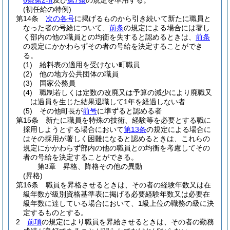
6条第2項
及び
第7条
の規定を準用する。
(初任給の特例)
第14条
次の各号
に掲げるものから引き続いて新たに職員と
なった者の号給について、
前条
の規定による場合には著し
く部内の他の職員との均衡を失すると認めるときは、
前条
の規定にかかわらずその者の号給を決定することができ
る。
(1)
給料表の適用を受けない町職員
(2)
他の地方公共団体の職員
(3)
国家公務員
(4)
職制若しくは定数の改廃又は予算の減少により廃職又
は過員を生じた結果退職して1年を経過しない者
(5)
その他町長が
前号
に準ずると認める者
第15条
新たに職員を特殊の技術、経験等を必要とする職に
採用しようとする場合において
第13条
の規定による場合に
はその採用が著しく困難になると認めるときは、これらの
規定にかかわらず部内の他の職員との均衡を考慮してその
者の号給を決定することができる。
第3章
昇格、降格その他の異動
(昇格)
第16条
職員を昇格させるときは、その者の経験年数又は在
級年数が級別資格基準表に掲げる必要経験年数又は必要在
級年数に達している場合において、1級上位の職務の級に決
定するものとする。
2
前項
の規定により職員を昇給させるときは、その者の勤務