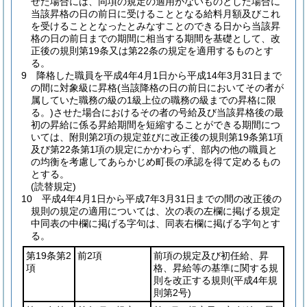
せた場合には、同項の規定の適用がないものとした場合に
当該昇格の日の前日に受けることとなる給料月額及びこれ
を受けることとなったとみなすことのできる日から当該昇
格の日の前日までの期間に相当する期間を基礎として、改
正後の規則第19条又は第22条の規定を適用するものとす
る。
9
降格した職員を平成4年4月1日から平成14年3月31日まで
の間に対象級に昇格
(当該降格の日の前日においてその者が
属していた職務の級の1級上位の職務の級までの昇格に限
る。)
させた場合におけるその者の号給及び当該昇格後の最
初の昇給に係る昇給期間を短縮することができる期間につ
いては、附則第2項の規定並びに改正後の規則第19条第1項
及び第22条第1項の規定にかかわらず、部内の他の職員と
の均衡を考慮してあらかじめ町長の承認を得て定めるもの
とする。
(読替規定)
10
平成4年4月1日から平成7年3月31日までの間の改正後の
規則の規定の適用については、次の表の左欄に掲げる規定
中同表の中欄に掲げる字句は、同表右欄に掲げる字句とす
る。
第19条第2
前2項
前項の規定及び初任給、昇
項
格、昇給等の基準に関する規
則を改正する規則
(平成4年規
則第2号)