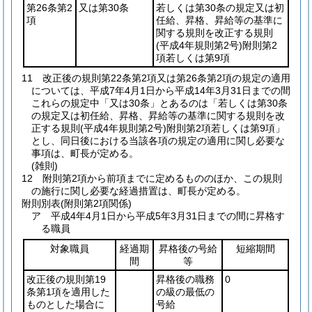
第26条第2
又は第30条
若しくは第30条の規定又は初
項
任給、昇格、昇給等の基準に
関する規則を改正する規則
(平成4年規則第2号)
附則第2
項若しくは第9項
11
改正後の規則第22条第2項又は第26条第2項の規定の適用
については、平成7年4月1日から平成14年3月31日までの間
これらの規定中「又は30条」とあるのは「若しくは第30条
の規定又は初任給、昇格、昇給等の基準に関する規則を改
正する規則
(平成4年規則第2号)
附則第2項若しくは第9項」
とし、同日後における当該各項の規定の適用に関し必要な
事項は、町長が定める。
(雑則)
12
附則第2項から前項までに定めるもののほか、この規則
の施行に関し必要な経過措置は、町長が定める。
附則別表
(附則第2項関係)
ア 平成4年4月1日から平成5年3月31日までの間に昇格す
る職員
対象職員
経過期
昇格後の号給
短縮期間
間
等
改正後の規則第19
昇格後の職務
0
条第1項を適用した
の級の最低の
ものとした場合に
号給