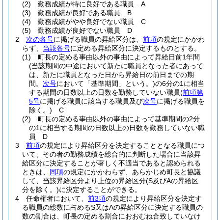
(2)
勤務成績が特に良好である職員 A
(3)
勤務成績が良好である職員 B
(4)
勤務成績がやや良好でない職員 C
(5)
勤務成績が良好でない職員 D
2
次の各号
に掲げる職員の昇給区分は、
前項
の規定にかかわ
らず、
当該各号
に定める昇給区分に決定するものとする。
(1)
町長の定める事由以外の事由によって昇給日前1年間
(当該期間の中途において新たに職員となった者にあって
は、新たに職員となった日から昇給日の前日までの期
間。
次号
において「基準期間」という。)
の6分の1に相当
する期間の日数以上の日数を勤務していない職員
(
前項第
5号
に掲げる職員に該当する職員及び
次号
に掲げる職員を
除く。)
C
(2)
町長の定める事由以外の事由によって基準期間の2分
の1に相当する期間の日数以上の日数を勤務していない職
員 D
3
前項
の規定により昇給区分を決定することとなる職員につ
いて、その者の勤務成績を総合的に判断した場合に当該昇
給区分に決定することが著しく不適当であると認められる
ときは、
同項
の規定にかかわらず、あらかじめ町長と協議
して、当該昇給区分より上位の昇給区分
(S及びAの昇給区
分を除く。)
に決定することができる。
4
任命権者において、
前3項
の規定により昇給区分を決定す
る職員の総数に占めるS又はAの昇給区分に決定する職員の
数の割合は、町長の定める割合におおむね合致していなけ