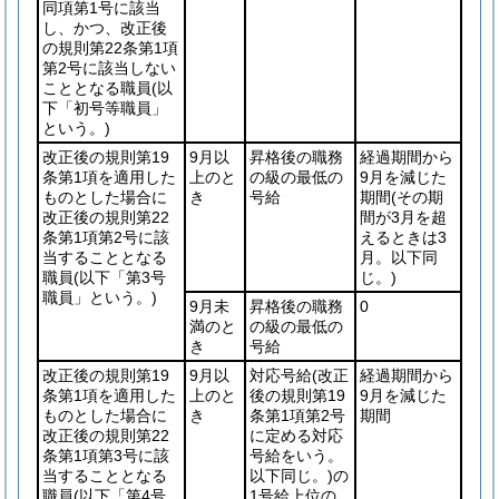
同項第1号に該当
し、かつ、改正後
の規則第22条第1項
第2号に該当しない
こととなる職員
(以
下「初号等職員」
という。)
改正後の規則第19
9月以
昇格後の職務
経過期間から
条第1項を適用した
上のと
の級の最低の
9月を減じた
ものとした場合に
き
号給
期間
(その期
改正後の規則第22
間が3月を超
条第1項第2号に該
えるときは3
当することとなる
月。以下同
職員
(以下「第3号
じ。)
職員」という。)
9月未
昇格後の職務
0
満のと
の級の最低の
き
号給
改正後の規則第19
9月以
対応号給
(改正
経過期間から
条第1項を適用した
上のと
後の規則第19
9月を減じた
ものとした場合に
き
条第1項第2号
期間
改正後の規則第22
に定める対応
条第1項第3号に該
号給をいう。
当することとなる
以下同じ。)
の
職員
(以下「第4号
1号給上位の