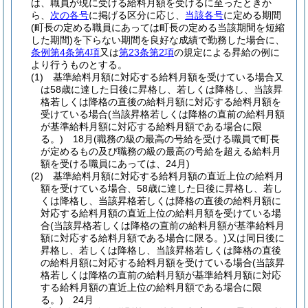
は、職員が現に受ける給料月額を受けるに至ったときか
ら、
次の各号
に掲げる区分に応じ、
当該各号
に定める期間
(町長の定める職員にあっては町長の定める当該期間を短縮
した期間)
を下らない期間を良好な成績で勤務した場合に、
条例第4条第4項
又は
第23条第2項
の規定による昇給の例に
より行うものとする。
(1)
基準給料月額に対応する給料月額を受けている場合又
は58歳に達した日後に昇格し、若しくは降格し、当該昇
格若しくは降格の直後の給料月額に対応する給料月額を
受けている場合
(当該昇格若しくは降格の直前の給料月額
が基準給料月額に対応する給料月額である場合に限
る。)
18月
(職務の級の最高の号給を受ける職員で町長
が定めるもの及び職務の級の最高の号給を超える給料月
額を受ける職員にあっては、24月)
(2)
基準給料月額に対応する給料月額の直近上位の給料月
額を受けている場合、58歳に達した日後に昇格し、若し
くは降格し、当該昇格若しくは降格の直後の給料月額に
対応する給料月額の直近上位の給料月額を受けている場
合
(当該昇格若しくは降格の直前の給料月額が基準給料月
額に対応する給料月額である場合に限る。)
又は同日後に
昇格し、若しくは降格し、当該昇格若しくは降格の直後
の給料月額に対応する給料月額を受けている場合
(当該昇
格若しくは降格の直前の給料月額が基準給料月額に対応
する給料月額の直近上位の給料月額である場合に限
る。)
24月