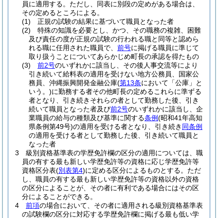
員に適用する。
ただし、同表に別段の定めがある場合は、
その定めるところによる。
(1)
正規の試験の結果に基づいて職員となった者
(2)
特殊の知識を必要とし、かつ、その職務の複雑、困難
及び責任の度が正規の試験の行われる職と同等と認めら
れる職に任用された職員で、
前号
に掲げる職員に準じて
取り扱うことについてあらかじめ町長の承認を得たもの
(3)
前2号
のいずれかに該当し、その後人事交流等により
引き続いて給料表の適用を受けない地方公務員、国家公
務員、沖縄振興開発金融公庫
(
第13条
において「公庫」と
いう。)
に勤務する者その他町長の定めるこれらに準ずる
者となり、引き続きそれらの者として勤務した後、引き
続いて職員となった者及び
前2号
のいずれかに該当し、企
業職員の給与の種類及び基準に関する
条例
(昭和41年高知
県条例第49号)
の適用を受ける者となり、引き続き
同条例
の適用を受ける者として勤務した後、引き続いて職員と
なった者
3
級別資格基準表の学歴免許欄の区分の適用については、職
員の有する最も新しい学歴免許等の資格に応じ学歴免許等
資格区分表
(
別表第4
)
に定める区分によるものとする。
ただ
し、職員の有する最も新しい学歴免許等の資格以外の資格
の区分によることが、その者に有利である場合にはその区
分によることができる。
4
前項
の場合において、その者に適用される級別資格基準表
の試験欄の区分に対応する学歴免許欄に掲げる最も低い学