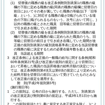
(1)
切替後の職務の級を改正条例附則別表第1の職務の級
欄の下段に定める職務の級
(同表の職務の級欄に切替日の
前日においてその者が属していた職務の等級
(以下「旧等
級」という。)
に対応する職務の級が2掲げられている場
合の下段に掲げられるものをいう。次号において同じ。)
以外の職務の級とされた職員 旧等級に切替日の前日ま
で引き続き在職していた期間
(2)
切替後の職務の級を改正条例附則別表第1の職務の級
欄の下段に定める職務の級に定められた職員のうち、旧
等級に切替日の前日まで引き続き在職していた期間が改
正後の規則別表第2の級別資格基準表に定める当該切替後
の職務の級に決定するための必要在級年数を超える職
員 当該超える期間
3
改正条例による改正後の一般職の給与に関する条例
(昭和
60年条例第21号)
及び改正後の規則の規定により切替日に
おいて昇格した職員の当該昇格後の給料月額の決定につい
ては、改正条例附則第4項又は第6項の規定により定められ
た給料月額を切替日の前日において受けていたものとみな
して改正後の規定を適用する。
附
則
(平成2年
規則第5号)
(施行期日等)
1
この規則は、公布の日から施行する。
ただし、別表第15
の改正規定及び附則第6項の規定は、平成3年1月1日から施
行する。
2
この規則
(前項ただし書に規定する改正規定を除く。)
によ