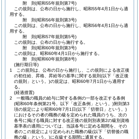
附
則
(昭和55年
規則第7号)
この規則は、公布の日から施行し、昭和55年4月1日から適
用する。
附
則
(昭和56年
規則第3号)
この規則は、公布の日から施行し、昭和56年4月1日から適
用する。
附
則
(昭和57年
規則第5号)
この規則は、公布の日から施行する。
附
則
(昭和60年
規則第3号)
この規則は、昭和60年4月1日から施行する。
附
則
(昭和60年
規則第8号)
(施行期日等)
1
この規則は、公布の日から施行し、この規則による改正後
の初任給、昇格、昇給等の基準に関する規則
(以下「改正後
の規則」という。)
の規定は、昭和60年7月1日から適用す
る。
(経過措置)
2
一般職の職員の給与に関する条例の一部を改正する条例
(昭和60年条例第21号。以下「改正条例」という。)
附則第3
項の規定により昭和60年7月1日
(以下「切替日」という。)
におけるその者の職務の級を定められた職員のうち、次の
各号に掲げる職員に対する改正後の規則別表第2の級別資格
基準表の適用については、当該各号に定める期間を、その
者のこの規定により定められた職務の級
(以下「切替後の職
務の級」という。)
に在級する期間に通算する。