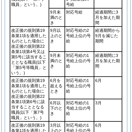
職員」という。)
号給
9月未
対応号給
経過期間に3
満のと
月を加えた期
き
間
改正後の規則第19
9月以
対応号給の2
経過期間から
条第1項を適用した
上のと
号給上位の号
9月を減じた
ものとした場合に
き
給
期間
改正後の規則第22
条第1項第4号又は
9月未
対応号給の1
経過期間に3
第5号に該当するこ
満のと
号給上位の号
月を加えた期
ととなる職員
(以下
き
給
間
「第5号等職員」と
いう。)
改正後の規則第19
6月を
対応号給の1
6月
条第1項を適用した
超える
号給上位の号
ものとした場合に
とき
給
改正後の規則第22
条第1項第6号に該
6月以
対応号給の1
3月
当することとなる
下のと
号給上位の号
職員
(以下「第7号
き
給
職員」という。)
改正後の規則第19
3月以
対応号給の1
6月
条第1項を適用した
上のと
号給上位の号