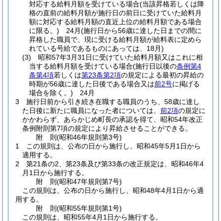
対応する給料月額を受けている場合
(当該昇格若しくは降
格の直前の給料月額が施行日の前日に受けていた給料月
額に対応する給料月額の直近上位の給料月額である場合
に限る。)
24月
(施行日から56歳に達した日までの間に
昇格した職員で、現に受ける給料月額が給料表に定めら
れている号給であるものにあっては、18月)
(3)
昭和57年3月31日に受けていた給料月額又はこれに相
当する給料月額を受けている場合
(施行日以後の
条例第4
条第4項
若しくは
第23条第2項
の規定による最初の昇給の
時期が56歳に達した日後である場合又は
前2号
に掲げる
場合を除く。)
24月
3
施行日前から引き続き在職する職員のうち、58歳に達し
た日後に新たに職員になった者については、
前2項
の規定に
かかわらず、あらかじめ町長の承認を得て、昭和54年改正
条例附則第7項の規定により昇給させることができる。
附
則
(昭和46年
規則第3号)
1
この規則は、公布の日から施行し、昭和45年5月1日から
適用する。
2
第21条の2、第23条及び第33条の改正規定は、昭和46年4
月1日から施行する。
附
則
(昭和47年
規則第7号)
この規則は、公布の日から施行し、昭和48年4月1日から適
用する。
附
則
(昭和55年
規則第1号)
この規則は、昭和55年4月1日から施行する。