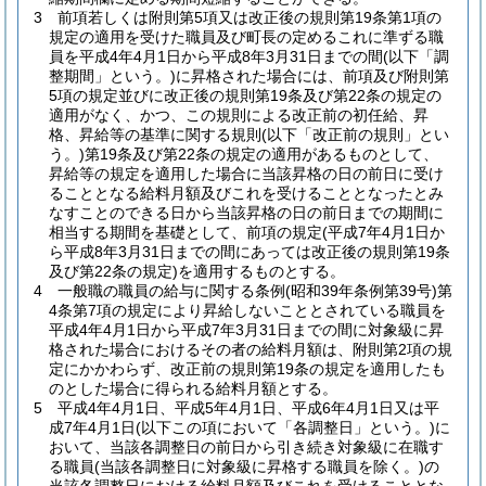
3
前項若しくは附則第5項又は改正後の規則第19条第1項の
規定の適用を受けた職員及び町長の定めるこれに準ずる職
員を平成4年4月1日から平成8年3月31日までの間
(以下「調
整期間」という。)
に昇格された場合には、前項及び附則第
5項の規定並びに改正後の規則第19条及び第22条の規定の
適用がなく、かつ、この規則による改正前の初任給、昇
格、昇給等の基準に関する規則
(以下「改正前の規則」とい
う。)
第19条及び第22条の規定の適用があるものとして、
昇給等の規定を適用した場合に当該昇格の日の前日に受け
ることとなる給料月額及びこれを受けることとなったとみ
なすことのできる日から当該昇格の日の前日までの期間に
相当する期間を基礎として、前項の規定
(平成7年4月1日か
ら平成8年3月31日までの間にあっては改正後の規則第19条
及び第22条の規定)
を適用するものとする。
4
一般職の職員の給与に関する条例
(昭和39年条例第39号)
第
4条第7項の規定により昇給しないこととされている職員を
平成4年4月1日から平成7年3月31日までの間に対象級に昇
格された場合におけるその者の給料月額は、附則第2項の規
定にかかわらず、改正前の規則第19条の規定を適用したも
のとした場合に得られる給料月額とする。
5
平成4年4月1日、平成5年4月1日、平成6年4月1日又は平
成7年4月1日
(以下この項において「各調整日」という。)
に
おいて、当該各調整日の前日から引き続き対象級に在職す
る職員
(当該各調整日に対象級に昇格する職員を除く。)
の