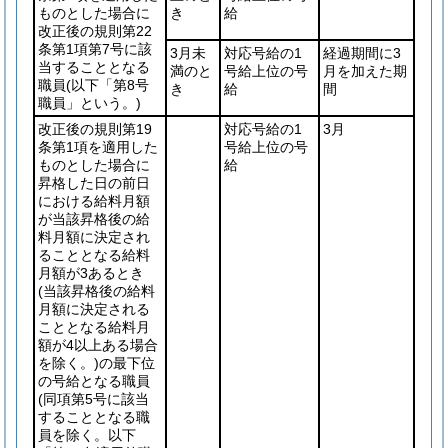
ものとした場合に
き
給
改正後の規則第22
条第1項第7号に該
3月未
対応号給の1
経過期間に3
当することとなる
満のと
号給上位の号
月を加えた期
職員
(以下「第8号
き
給
間
職員」という。)
改正後の規則第19
対応号給の1
3月
条第1項を適用した
号給上位の号
ものとした場合に
給
昇格した日の前日
における給料月額
が当該昇格後の給
料月額に決定され
ることとなる給料
月額が3あるとき
(当該昇格後の給料
月額に決定される
こととなる給料月
額が4以上ある場合
を除く。)
の最下位
の号給となる職員
(同項第5号に該当
することとなる職
員を除く。以下