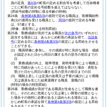
員の定員、
第4項
の町長の定める割合等を考慮して任命権者
ごとに町長の定める号給数を超えてはならない。
(昇給号給数の抑制に係る年齢の特例)
第24条
条例第4条第5項
の規則で定める職員は、医療職給料
表
(1)
の適用を受ける職員とし、
同項
の規則で定める年齢
は、57歳とする。
(研修、表彰等による特別昇給)
第25条
勤務成績が良好である職員が
次の各号
のいずれかに
該当する場合には、あらかじめ町長の承認を得て、
当該各
号
に定める日に
条例第4条第3項
の規定による昇給をさせる
ことができる。
(1)
職員研修に参加し、その成績が特に良好な場合 成績
が認定された日から同日の属する月の翌月の初日までの
日
(2)
業務成績の向上、能率増進、発明考案等により職務上
特に功績があったことにより表彰を受けた場合 表彰を
受けた日から同日の属する月の翌月の初日までの日
(3)
職制上若しくは定員の改廃又は予算の減少により廃職
又は過員を生じた結果退職する職員 退職の日
(特別の場合の特別昇給)
第26条
勤務成績が良好である職員が生命をとして職務を遂
行し、そのために危篤となり又は著しい障害の状態となっ
た場合その他特に必要があると認められる場合には、あら
かじめ町長の承認を得て
条例第4条第3項
の規定による昇給
をさせることができる。