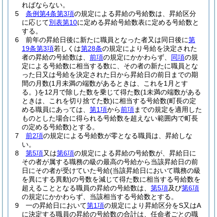
ればならない。
5
条例第4条第3項
の規定による昇給の号給数は、昇給区分
に応じて
別表第10
に定める昇給号給数表に定める号給数と
する。
6
前年の昇給日後に新たに職員となった者又は同日後に
第
19条第3項
若しくは
第28条
の規定により号給を決定された
者の昇給の号給数は、
前項
の規定にかかわらず、
同項
の規
定による号給数に相当する数に、その者の新たに職員とな
った日又は号給を決定された日から昇給日の前日までの期
間の月数
(1月未満の端数があるときは、これを1月とす
る。)
を12月で除した数を乗じて得た数
(1未満の端数がある
ときは、これを切り捨てた数)
に相当する号給数
(町長の定
める職員にあっては、
第1項
から
前項
までの規定を適用した
ものとした場合に得られる号給数を超えない範囲内で町長
の定める号給数)
とする。
7
前2項
の規定による号給数が零となる職員は、昇給しな
い。
8
第5項
又は
第6項
の規定による昇給の号給数が、昇給日に
その者が属する職務の級の最高の号給から当該昇給日の前
日にその者が受けていた号給
(当該昇給日において職務の級
を異にする異動)
の号数を減じて得た数に相当する号給数を
超えることとなる職員の昇給の号給数は、
第5項
及び
第6項
の規定にかかわらず、当該相当する号給数とする。
9
一の昇給日において
第1項
の規定により昇給区分をS又はA
に決定する職員の昇給の号給数の合計は、任命者ごとの職