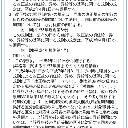
る改正後の初任給、昇格、昇給等の基準に関する規則の規
定は、平成2年4月1日から適用する。
3
改正後の規則別表第7の規定は、同表の改正規定の施行の
日以後の休職等の期間について適用し、同日前の休職等の
期間については、なお従前の例による。
附
則
(平成3年
規則第8号)
この規則は、公布の日から施行し、改正後の初任給、昇
格、昇給等の基準に関する規則の規定は、平成3年4月1日か
ら適用する。
附
則
(平成4年
規則第4号)
(施行期日)
1
この規則は、平成4年4月1日から施行する。
(昇格等に関する平成7年度までの間の経過措置)
2
平成4年4月1日から平成7年3月31日までの間に職員をこの
規則による改正後の初任給、昇格、昇給等の基準に関する
規則
(以下「改正後の規則」という。)
別表第8の特定級表に
定める職務の級以上の職務の級
(以下「対象級」という。)
に昇格させた場合におけるその者の給料月額は、改正後の
規則第19条第1項の規定にかかわらず、その者が昇格する
時期の別により、附則別表の対象職員欄及び経過期間欄に
掲げる区分
(経過期間欄に定めのないときは、対象職員欄に
掲げる区分)
に対応する同表の昇格後の号給等欄に定める給
料月額とし、当該昇格後の最初の昇給に係る昇給期間につ
いては、当該昇格後の号給等欄の区分に対応する同表の短
縮期間欄に定める期間短縮することができる。