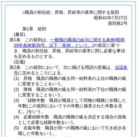
○職員の初任給、昇格、昇給等の基準に関する規則
昭和41年7月27日
規則第2号
第1章
総則
(趣旨)
第1条
この規則は、
一般職の職員の給与に関する条例
(昭和
39年条例第39号。以下「条例」という。)
の規定に基づ
き、職員の初任給、昇格、昇給等の基準に関し必要な事項
を定めるものとする。
(定義)
第2条
この規則において、次に掲げる用語の意義は、
当該各
号
に定めるところによる。
(1)
昇格 職員の職務の級を同一給料表の上位の職務の級
に変更することをいう。
(2)
降格 職員の職務の級を同一給料表の下位の職務の級
に変更することをいう。
(3)
「経験年数 職員が職員として同種の職務に在職した
年数
(この規則においてその年数に換算された年数を含
む。)
をいう。
(4)
必要経験年数 職員の職務の級を決定する場合の資格
として必要な経験年数をいう。
(5)
在級年数 職員が同一の職務の級において引き続き在
職した年数をいう。