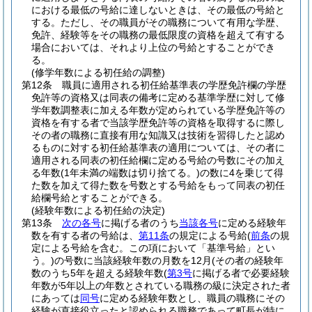
における最低の号給に達しないときは、その最低の号給と
する。
ただし、その職員がその職務について有用な学歴、
免許、経験等をその職務の最低限度の資格を超えて有する
場合においては、それより上位の号給とすることができ
る。
(修学年数による初任給の調整)
第12条
職員に適用される初任給基準表の学歴免許欄の学歴
免許等の資格又は同表の備考に定める基準学歴に対して修
学年数調整表に加える年数が定められている学歴免許等の
資格を有する者で当該学歴免許等の資格を取得するに際し
その者の職務に直接有用な知識又は技術を習得したと認め
るものに対する初任給基準表の適用については、その者に
適用される同表の初任給欄に定める号給の号数にその加え
る年数
(1年未満の端数は切り捨てる。)
の数に4を乗じて得
た数を加えて得た数を号数とする号給をもって同表の初任
給欄号給とすることができる。
(経験年数による初任給の決定)
第13条
次の各号
に掲げる者のうち
当該各号
に定める経験年
数を有する者の号給は、
第11条
の規定による号給
(
前条
の規
定による号給を含む。この項において「基準号給」とい
う。)
の号数に当該経験年数の月数を12月
(その者の経験年
数のうち5年を超える経験年数
(
第3号
に掲げる者で必要経験
年数が5年以上の年数とされている職務の級に決定された者
にあっては
同号
に定める経験年数とし、職員の職務にその
経験が直接役立ったと認められる職務であって町長が特に