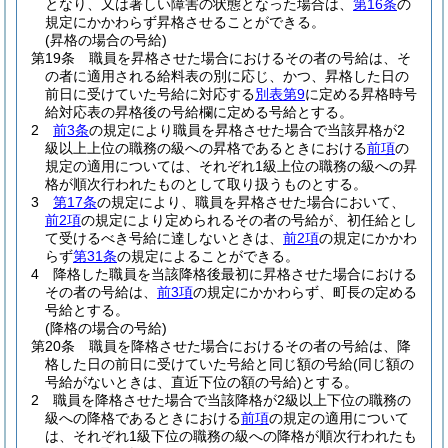
となり、又は著しい障害の状態となった場合は、
第16条
の
規定にかかわらず昇格させることができる。
(昇格の場合の号給)
第19条
職員を昇格させた場合におけるその者の号給は、そ
の者に適用される給料表の別に応じ、かつ、昇格した日の
前日に受けていた号給に対応する
別表第9
に定める昇格時号
給対応表の昇格後の号給欄に定める号給とする。
2
前3条
の規定により職員を昇格させた場合で当該昇格が2
級以上上位の職務の級への昇格であるときにおける
前項
の
規定の適用については、それぞれ1級上位の職務の級への昇
格が順次行われたものとして取り扱うものとする。
3
第17条
の規定により、職員を昇格させた場合において、
前2項
の規定により定められるその者の号給が、初任給とし
て受けるべき号給に達しないときは、
前2項
の規定にかかわ
らず
第31条
の規定によることができる。
4
降格した職員を当該降格後最初に昇格させた場合における
その者の号給は、
前3項
の規定にかかわらず、町長の定める
号給とする。
(降格の場合の号給)
第20条
職員を降格させた場合におけるその者の号給は、降
格した日の前日に受けていた号給と同じ額の号給
(同じ額の
号給がないときは、直近下位の額の号給)
とする。
2
職員を降格させた場合で当該降格が2級以上下位の職務の
級への降格であるときにおける
前項
の規定の適用について
は、それぞれ1級下位の職務の級への降格が順次行われたも