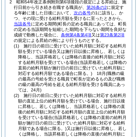
2
昭和54年改正条例附則第6項後段の規定による昇給は、施
行日前から引き続き在職する職員が、
第26条の2
に規定す
る年齢に達した日後において、
次の各号
の1に該当し、か
つ、その現に受ける給料月額を受けるに至ったときから、
当該各号
に定める期間
(町長の定める職員にあっては、町長
の定める当該期間を短縮した期間)
を下らない期間を良好な
成績で勤務した場合に、
条例第4条第4項
又は
第23条第2項
の規定による昇給の例により行うものとする。
(1)
施行日の前日に受けていた給料月額に対応する給料月
額を受けている場合又は施行日以後に昇格し、若しくは
降格し、当該昇格若しくは降格の直後の給料月額に対応
する給料月額を受けている場合
(当該昇格若しくは降格の
直前の給料月額が施行日の前日に受けていた給料月額に
対応する給料月額である場合に限る。)
18月
(職務の級
の最高の号給を受ける職員で町長が定めるもの及び職務
の級の最高の号給を超える給料月額を受ける職員にあっ
ては、24月)
(2)
施行日の前日に受けていた給料月額に対応する給料月
額の直近上位の給料月額を受けている場合、施行日以後
に昇格し、若しくは降格し、当該昇格若しくは降格の直
後の給料月額に対応する給料月額の直近上位の給料月額
を受けている場合
(当該昇格若しくは降格の直前の給料月
額が施行日の前日に受けていた給料月額に対応する給料
月額である場合に限る。)
又は施行日以後に昇格し、若し
くは降格し、当該昇格若しくは降格の直後の給料月額に