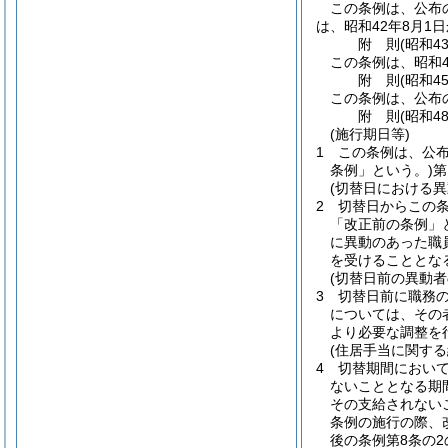
この条例は、公布
は、昭和42年8月1
附
則
(昭和4
この条例は、昭和4
附
則
(昭和4
この条例は、公布
附
則
(昭和4
(施行期日等)
1
この条例は、公布
条例」という。)
第
(切替日における異
2
切替日からこの
「改正前の条例」
に異動のあった職
を受けることとな
(切替日前の異動者
3
切替日前に職務
については、その
より必要な調整を
(住居手当に関する
4
切替期間において
ないこととなる期
その支給されない
条例の施行の際、
後の条例第8条の