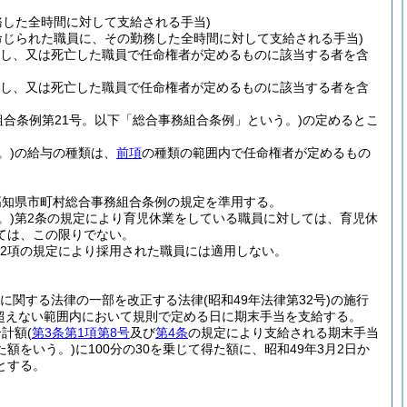
務した全時間に対して支給される手当)
命じられた職員に、その勤務した全時間に対して支給される手当)
職し、又は死亡した職員で任命権者が定めるものに該当する者を含
職し、又は死亡した職員で任命権者が定めるものに該当する者を含
組合条例第21号。以下「総合事務組合条例」という。)
の定めるとこ
。)
の給与の種類は、
前項
の種類の範囲内で任命権者が定めるもの
高知県市町村総合事務組合条例の規定を準用する。
。)
第2条の規定により育児休業をしている職員に対しては、育児休
ては、この限りでない。
は第2項の規定により採用された職員には適用しない。
に関する法律の一部を改正する法律
(昭和49年法律第32号)
の施行
超えない範囲内において規則で定める日に期末手当を支給する。
合計額
(
第3条第1項第8号
及び
第4条
の規定により支給される期末手当
た額をいう。)
に100分の30を乗じて得た額に、昭和49年3月2日か
とする。