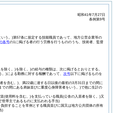
昭和41年7月27日
条例第9号
という。)
第57条に規定する技能職員であって、地方公営企業等の
の各号
の1に掲げる者の行う労務を行うもののうち、技術者、監督
を除く。)
を除く。)
の給与の種類は、次に掲げるとおりとする。
う。)
による勤務に対する報酬であって、
次号
以下に掲げるものを
者を含む。)
、満22歳に達する日以後の最初の3月31日までの間に
日までの間にある弟妹並びに重度心身障害者をいう。)
で他に生計の
家賃
(使用料を含む。)
を支払っている職員
(公舎の入居者を除く。)
又
で世帯主であるものに支払われる手当)
を負担することを常例とする職員並びに国又は地方公共団体の所有
)