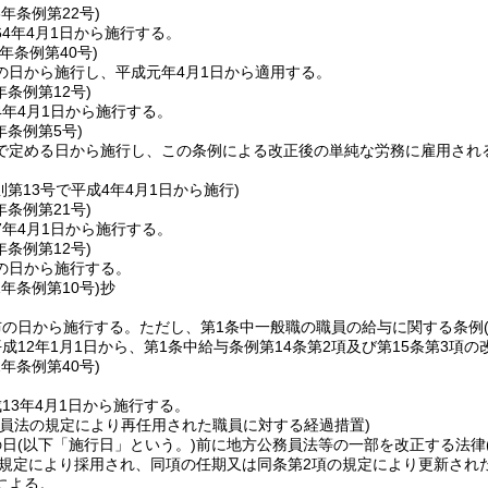
3年
条例第22号)
4年4月1日から施行する。
元年
条例第40号)
の日から施行し、平成元年4月1日から適用する。
年
条例第12号)
4年4月1日から施行する。
年
条例第5号)
で定める日から施行し、この条例による改正後の単純な労務に雇用される
則第13号で平成4年4月1日から施行)
年
条例第21号)
7年4月1日から施行する。
年
条例第12号)
の日から施行する。
1年
条例第10号)
抄
布の日から施行する。
ただし、第1条中一般職の職員の給与に関する条例
成12年1月1日から、第1条中給与条例第14条第2項及び第15条第3項
2年
条例第40号)
13年4月1日から施行する。
務員法の規定により再任用された職員に対する経過措置)
の日
(以下「施行日」という。)
前に地方公務員法等の一部を改正する法律
項の規定により採用され、同項の任期又は同条第2項の規定により更新さ
による。