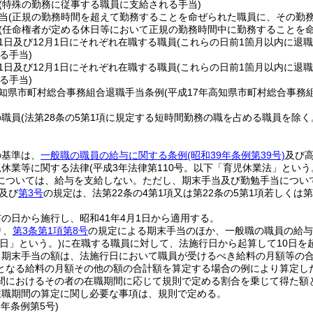
(特殊の勤務に従事する職員に支給される手当)
当
(正規の勤務時間を超えて勤務することを命ぜられた職員に、その勤
(任命権者が定める休日等において正規の勤務時間中に勤務することを
月1日及び12月1日にそれぞれ在職する職員
(これらの日前1箇月以内に退
る手当)
月1日及び12月1日にそれぞれ在職する職員
(これらの日前1箇月以内に退
る手当)
高知県市町村総合事務組合退職手当条例
(平成17年高知県市町村総合事務
の職員
(法第28条の5第1項に規定する短時間勤務の職を占める職員を除く
の基準は、
一般職の職員の給与に関する条例
(昭和39年条例第39号)
及び
児休業等に関する法律
(平成3年法律第110号。以下「育児休業法」という
については、給与を支給しない。
ただし、期末手当及び勤勉手当につい
及び
第3号
の規定は、法第22条の4第1項又は第22条の5第1項若しく
の日から施行し、昭和41年4月1日から適用する。
り、
第3条第1項第8号
の規定による期末手当のほか、一般職の職員の給与
日」という。)
に在職する職員に対して、法施行日から起算して10日を
る期末手当の額は、法施行日において職員が受けるべき給料の月額等の
となる給料の月額その他の額の合計額を算定する場合の例により算定し
間におけるその者の在職期間に応じて規則で定める割合を乗じて得た額
在職期間の算定に関し必要な事項は、規則で定める。
3年
条例第5号)