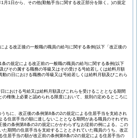
1月1日から、その他
(勤勉手当に関する改正部分を除く。)
の規定
定による改正後の一般職の職員の給与に関する条例
(以下「改正後の
1条の規定による改正前の一般職の職員の給与に関する条例
(以下
及びその属する職務の等級又はその受ける号給若しくは給料月額
異動の日における職務の等級又は号給若しくは給料月額及びこれら
替日における号給又は給料月額及びこれらを受けることとなる期間
との権衡上必要と認められる限度において、規則の定めるところに
のうちに、改正後の条例第8条の2の規定による住居手当を支給され
による住居手当の額に達しないこととなる期間がある職員のそれぞれ
正後の条例第8条の2の規定にかかわらずなお従前の例による。
この
続いた期間の住居手当を支給することとされていた職員のうち、改正
る住居手当の額が改正前の条例第8条の2の規定による住居手当の