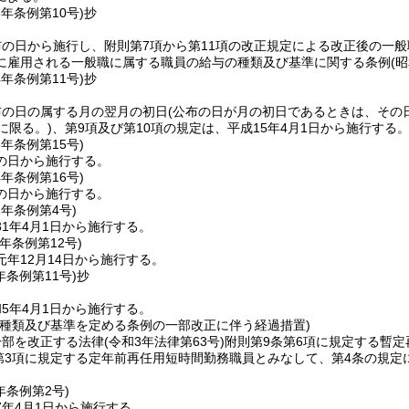
3年
条例第10号)
抄
の日から施行し、附則第7項から第11項の改正規定による改正後の一
に雇用される一般職に属する職員の給与の種類及び基準に関する条例
(
4年
条例第11号)
抄
布の日の属する月の翌月の初日
(公布の日が月の初日であるときは、その日
に限る。)
、第9項及び第10項の規定は、平成15年4月1日から施行する
3年
条例第15号)
の日から施行する。
4年
条例第16号)
の日から施行する。
1年
条例第4号)
1年4月1日から施行する。
元年
条例第12号)
年12月14日から施行する。
年
条例第11号)
抄
5年4月1日から施行する。
の種類及び基準を定める条例の一部改正に伴う経過措置)
一部を改正する法律
(令和3年法律第63号)
附則第9条第6項に規定する暫
4第3項に規定する定年前再任用短時間勤務職員とみなして、第4条の規
年
条例第2号)
7年4月1日から施行する。