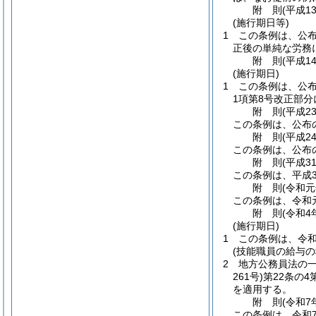
附
則
(平成1
(施行期日等)
1
この条例は、公布
正後の単純な労務
附
則
(平成1
(施行期日)
1
この条例は、公
1項第8号改正部分
附
則
(平成2
この条例は、公布
附
則
(平成2
この条例は、公布
附
則
(平成3
この条例は、平成3
附
則
(令和
この条例は、令和元
附
則
(令和4
(施行期日)
1
この条例は、令和
(技能職員の給与
2
地方公務員法の
261号)
第22条の
を適用する。
附
則
(令和7
この条例は、令和