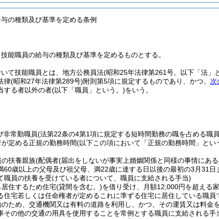
給与の種類及び基準を定める条例
、技能職員の給与の種類及び基準を定めるものとする。
おいて技能職員とは、地方公務員法
(昭和25年法律第261号。以下「法」
法律
(昭和27年法律第289号)
附則第5項に規定するものであり、かつ、
次
当する者以外の者
(以下「職員」という。)
をいう。
び非常勤職員
(法第22条の4第1項に規定する短時間勤務の職を占める職員
者が定める正規の勤務時間
(以下この項において「正規の勤務時間」とい
員の扶養親族
(配偶者
(届出をしないが事実上婚姻関係と同様の事情にある
満60歳以上の父母及び祖父母、満22歳に達する日以後の最初の3月31
て職員の扶養を受けている者について、職員に支給される手当)
ら居住するため住宅
(貸間を含む。)
を借り受け、月額12,000円を超える
る住宅若しくは任命権者が定めるこれに準ずる住宅に居住している職員
勤のため、交通機関又は有料の道路を利用し、かつ、その運賃又は料金
車その他の交通の用具を使用することを常例とする職員に支給される手当