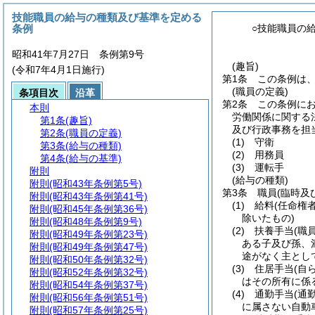
技能職員の給与の種類及び基準を定める
条例
○技能職員の
昭和41年7月27日 条例第9号
(趣旨)
(令和7年4月1日施行)
第1条
この条例は
(職員の定義)
条項目次
沿革
第2条
この条例に
本則
労働関係に関する
第1条
(趣旨)
及び行政事務を担
第2条
(職員の定義)
(1)
守衛
第3条
(給与の種類)
(2)
用務員
第4条
(給与の基準)
(3)
運転手
附則
(給与の種類)
附則
(昭和43年条例第5号)
第3条
職員
(臨時及
附則
(昭和43年条例第41号)
(1)
給料
(任命権
附則
(昭和45年条例第36号)
除いたもの)
附則
(昭和48年条例第9号)
(2)
扶養手当
(職
附則
(昭和49年条例第23号)
ある子及び孫、
附則
(昭和49年条例第47号)
途がなく主とし
附則
(昭和50年条例第32号)
(3)
住居手当
(自
附則
(昭和52年条例第32号)
はその所有に係
附則
(昭和54年条例第37号)
(4)
通勤手当
(通
附則
(昭和56年条例第51号)
に属さない自動
附則
(昭和57年条例第25号)