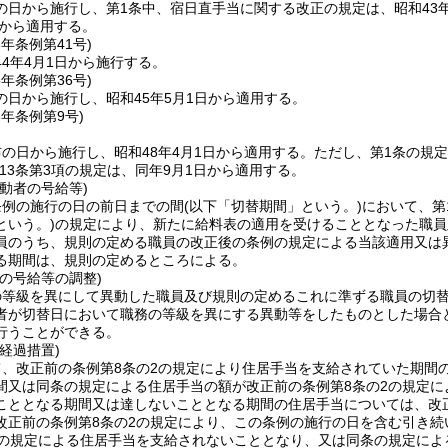
の日から施行し、第1条中、宿日直手当に関する改正の規定は、昭和43年
日から適用する。
3年
条例第41号)
4年4月1日から施行する。
5年
条例第36号)
の日から施行し、昭和45年5月1日から適用する。
8年
条例第9号)
の日から施行し、昭和48年4月1日から適用する。
ただし、第1条の規
13条第3項の規定は、同年9月1日から適用する。
動者の号給等)
条例の施行の日の前日までの間
(以下「切替期間」という。)
において、第
という。)
の規定により、新たに給料表の適用を受けることとなった職員
員のうち、規則の定める職員の改正後の条例の規定による当該適用又は
る期間は、規則の定めるところによる。
の号給等の調整)
の等級を異にして異動した職員及び規則の定めるこれに準ずる職員の切
者が切替日において職務の等級を異にする異動等をしたものとした場合
行うことができる。
経過措置)
、改正前の条例第8条の2の規定により住居手当を支給されていた期間
間又は同条の規定による住居手当の額が改正前の条例第8条の2の規定
こととなる期間又は達しないこととなる期間の住居手当については、改
改正前の条例第8条の2の規定により、この条例の施行の日を含む引き
2の規定による住居手当を支給されないこととなり、又は同条の規定によ