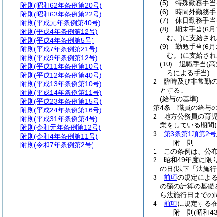
(5)
特殊勤務手当
附則
(昭和62年条例第20号)
(6)
時間外勤務手
附則
(昭和63年条例第22号)
(7)
休日勤務手当
附則
(平成元年条例第40号)
(8)
期末手当
(6
附則
(平成4年条例第12号)
む。)
に支給され
附則
(平成4年条例第5号)
(9)
勤勉手当
(6
附則
(平成7年条例第21号)
む。)
に支給され
附則
(平成9年条例第12号)
(10)
退職手当
(
附則
(平成11年条例第10号)
ろによる手当)
附則
(平成12年条例第40号)
2
臨時及び非常勤
附則
(平成13年条例第10号)
とする。
附則
(平成14年条例第11号)
(給与の基準)
附則
(平成23年条例第15号)
第4条
職員の給与
附則
(平成24年条例第16号)
2
地方公務員の育
附則
(平成31年条例第4号)
業をしている期間
附則
(令和元年条例第12号)
3
第3条第1項第2号
附則
(令和4年条例第11号)
附
則
附則
(令和7年条例第2号)
1
この条例は、公布
2
昭和49年度に限
の日
(以下「法施行
3
前項
の規定によ
の額の計算の基礎
ら法施行日までの
4
前項
に規定する
附
則
(昭和4