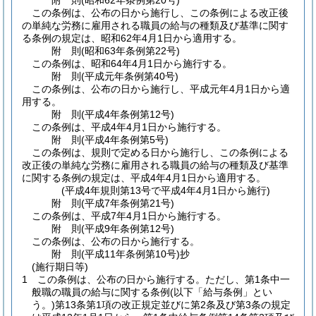
附
則
(昭和62年
条例第20号)
この条例は、公布の日から施行し、この条例による改正後
の単純な労務に雇用される職員の給与の種類及び基準に関す
る条例の規定は、昭和62年4月1日から適用する。
附
則
(昭和63年
条例第22号)
この条例は、昭和64年4月1日から施行する。
附
則
(平成元年
条例第40号)
この条例は、公布の日から施行し、平成元年4月1日から適
用する。
附
則
(平成4年
条例第12号)
この条例は、平成4年4月1日から施行する。
附
則
(平成4年
条例第5号)
この条例は、規則で定める日から施行し、この条例による
改正後の単純な労務に雇用される職員の給与の種類及び基準
に関する条例の規定は、平成4年4月1日から適用する。
(平成4年規則第13号で平成4年4月1日から施行)
附
則
(平成7年
条例第21号)
この条例は、平成7年4月1日から施行する。
附
則
(平成9年
条例第12号)
この条例は、公布の日から施行する。
附
則
(平成11年
条例第10号)
抄
(施行期日等)
1
この条例は、公布の日から施行する。
ただし、第1条中一
般職の職員の給与に関する条例
(以下「給与条例」とい
う。)
第13条第1項の改正規定並びに第2条及び第3条の規定