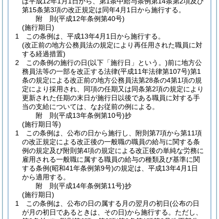
は平成12年1月1日から、第1条中給与条例第14条第2項及び
第15条第3項の改正規定は同年4月1日から施行する。
附
則
(平成12年
条例第40号)
(施行期日)
1
この条例は、平成13年4月1日から施行する。
(改正前の地方公務員法の規定により再任用された職員に対
する経過措置)
2
この条例の施行の日
(以下「施行日」という。)
前に地方公
務員法等の一部を改正する法律
(平成11年法律第107号)
第1
条の規定による改正前の地方公務員法第28条の4第1項の規
定により採用され、同項の任期又は同条第2項の規定により
更新された任期の末日が施行日以後である職員に対する手
当の支給については、なお従前の例による。
附
則
(平成13年
条例第10号)
抄
(施行期日等)
1
この条例は、公布の日から施行し、附則第7項から第11項
の改正規定による改正後の一般職の職員の給与に関する条
例の規定及び附則第4項の規定による改正後の単純な労務に
雇用される一般職に属する職員の給与の種類及び基準に関
する条例
(昭和41年条例第9号)
の規定は、平成13年4月1日
から適用する。
附
則
(平成14年
条例第11号)
抄
(施行期日)
1
この条例は、公布の日の属する月の翌月の初日
(公布の日
が月の初日であるときは、その日)
から施行する。
ただし、