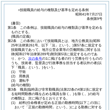
○技能職員の給与の種類及び基準を定める条例
昭和41年7月27日
条例第9号
(趣旨)
第1条
この条例は、技能職員の給与の種類及び基準を定める
ものとする。
(職員の定義)
第2条
この条例において技能職員とは、地方公務員法
(昭和
25年法律第261号。以下「法」という。)
第57条に規定する
技能職員であって、地方公営企業等の労働関係に関する法
律
(昭和27年法律第289号)
附則第5項に規定するものであ
り、かつ、
次の各号
の1に掲げる者の行う労務を行うものの
うち、技術者、監督及び行政事務を担当する者以外の者
(以
下「職員」という。)
をいう。
(1)
守衛
(2)
用務員
(3)
運転手
(給与の種類)
第3条
職員
(臨時及び非常勤職員
(法第22条の4第1項に規定す
る短時間勤務の職を占める職員を除く。)
を除く。)
の給与
の種類は、次に掲げるとおりとする。
(1)
給料
(任命権者が定める正規の勤務時間
(以下この項に
おいて「正規の勤務時間」という。)
による勤務に対する