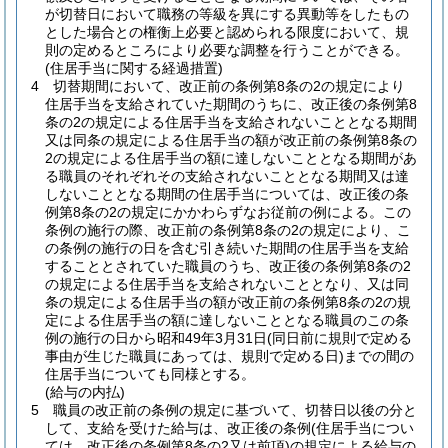
が切替日において職務の等級を異にする異動等をしたもの
とした場合との権衡上必要と認められる限度において、規
則の定めるところにより必要な調整を行うことができる。
(住居手当に関する経過措置)
4
切替期間において、改正前の条例第8条の2の規定により
住居手当を支給されていた期間のうちに、改正後の条例第8
条の2の規定による住居手当を支給されないこととなる期間
又は同条の規定による住居手当の額が改正前の条例第8条の
2の規定による住居手当の額に達しないこととなる期間があ
る職員のそれぞれその支給されないこととなる期間又は達
しないこととなる期間の住居手当については、改正後の条
例第8条の2の規定にかかわらずなお従前の例による。
この
条例の施行の際、改正前の条例第8条の2の規定により、こ
の条例の施行の日を含む引き続いた期間の住居手当を支給
することとされていた職員のうち、改正後の条例第8条の2
の規定による住居手当を支給されないこととなり、又は同
条の規定による住居手当の額が改正前の条例第8条の2の規
定による住居手当の額に達しないこととなる職員のこの条
例の施行の日から昭和49年3月31日
(同日前に規則で定める
事由が生じた職員にあっては、規則で定める日)
までの間の
住居手当についても同様とする。
(給与の内払)
5
職員の改正前の条例の規定に基づいて、切替日以後の分と
して、支給を受けた給与は、改正後の条例
(住居手当につい
ては、改正後の条例第8条の2又は前項)
の規定による給与の