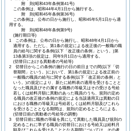
附
則
(昭和43年
条例第41号)
この条例は、昭和44年4月1日から施行する。
附
則
(昭和45年
条例第36号)
この条例は、公布の日から施行し、昭和45年5月1日から適
用する。
附
則
(昭和48年
条例第9号)
(施行期日等)
1
この条例は、公布の日から施行し、昭和48年4月1日から
適用する。
ただし、第1条の規定による改正後の一般職の職
員の給与に関する条例
(以下「改正後の条例」という。)
第
13条第3項の規定は、同年9月1日から適用する。
(切替日における異動者の号給等)
2
切替日からこの条例の施行の日の前日までの間
(以下「切
替期間」という。)
において、第1条の規定による改正前の
一般職の職員の給与に関する条例
(以下「改正前の条例」と
いう。)
の規定により、新たに給料表の適用を受けることと
なった職員及びその属する職務の等級又はその受ける号給
若しくは給料月額に異動のあった職員のうち、規則の定め
る職員の改正後の条例の規定による当該適用又は異動の日
における職務の等級又は号給若しくは給料月額及びこれら
を受けることとなる期間は、規則の定めるところによる。
(切替日前の異動者の号給等の調整)
3
切替日前に職務の等級を異にして異動した職員及び規則の
定めるこれに準ずる職員の切替日における号給又は給料月
額及びこれらを受けることとなる期間については、その者