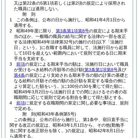
又は第22条の5第1項若しくは第2項の規定により採用され
た職員には適用しない。
附
則
1
この条例は、公布の日から施行し、昭和41年4月1日から
適用する。
2
昭和49年度に限り、
第3条第1項第8号
の規定による期末手
当のほか、一般職の職員の給与に関する法律の一部を改正
する法律
(昭和49年法律第32号)
の施行の日
(以下「法施行
日」という。)
に在職する職員に対して、法施行日から起算
して10日を超えない範囲内において規則で定める日に期末
手当を支給する。
3
前項
の規定による期末手当の額は、法施行日において職員
が受けるべき給料の月額等の合計額
(
第3条第1項第8号
及び
第4条
の規定により支給される期末手当の額の計算の基礎と
なる給料の月額その他の額の合計額を算定する場合の例に
より算定した額をいう。)
に100分の30を乗じて得た額に、
昭和49年3月2日から法施行日までの間におけるその者の在
職期間に応じて規則で定める割合を乗じて得た額とする。
4
前項
に規定する在職期間の算定に関し必要な事項は、規則
で定める。
附
則
(昭和43年
条例第5号)
この条例は、公布の日から施行し、第1条中、宿日直手当に
関する改正の規定は、昭和43年1月1日から、その他
(勤勉手
当に関する改正部分を除く。)
の規定は、昭和42年8月1日か
ら適用する。