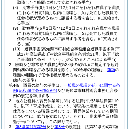
勤務した全時間に対して支給される手当)
(8)
期末手当
(6月1日及び12月1日にそれぞれ在職する職員
(これらの日前1箇月以内に退職し、又は死亡した職員で
任命権者が定めるものに該当する者を含む。)
に支給され
る手当)
(9)
勤勉手当
(6月1日及び12月1日にそれぞれ在職する職員
(これらの日前1箇月以内に退職し、又は死亡した職員で
任命権者が定めるものに該当する者を含む。)
に支給され
る手当)
(10)
退職手当
(高知県市町村総合事務組合退職手当条例
(平
成17年高知県市町村総合事務組合条例第21号。以下「総
合事務組合条例」という。)
の定めるところによる手当)
2
臨時及び非常勤の職員
(法第28条の5第1項に規定する短時
間勤務の職を占める職員を除く。)
の給与の種類は、
前項
の
種類の範囲内で任命権者が定めるものとする。
(給与の基準)
第4条
職員の給与の基準は、
一般職の職員の給与に関する条
例
(昭和39年条例第39号)
及び高知県市町村総合事務組合条
例の規定を準用する。
2
地方公務員の育児休業等に関する法律
(平成3年法律第110
号。以下「育児休業法」という。)
第2条の規定により育児
休業をしている職員に対しては、育児休業をしている期間
については、給与を支給しない。
ただし、期末手当及び勤
勉手当については、この限りでない。
3
第3条第1項第2号
及び
第3号
の規定は、法第22条の4第1項