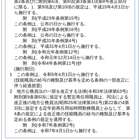
第2条並びに附則第6項、第8項
(第3条第1項第8号改正部分
に限る。)
、第9項及び第10項の規定は、平成15年4月1日か
ら施行する。
附
則
(平成23年
条例第15号)
この条例は、公布の日から施行する。
附
則
(平成24年
条例第16号)
この条例は、公布の日から施行する。
附
則
(平成31年
条例第4号)
この条例は、平成31年4月1日から施行する。
附
則
(令和元年
条例第12号)
この条例は、令和元年12月14日から施行する。
附
則
(令和4年
条例第11号)
抄
(施行期日)
1
この条例は、令和5年4月1日から施行する。
(技能職員の給与の種類及び基準を定める条例の一部改正に
伴う経過措置)
2
地方公務員法の一部を改正する法律
(令和3年法律第63号)
附則第9条第6項に規定する暫定再任用職員は、同法による
改正後の地方公務員法
(昭和25年法律第261号)
第22条の4第
3項に規定する定年前再任用短時間勤務職員とみなして、第
4条の規定による改正後の技能職員の給与の種類及び基準を
定める条例の規定を適用する。
附
則
(令和7年
条例第2号)
この条例は、令和7年4月1日から施行する。