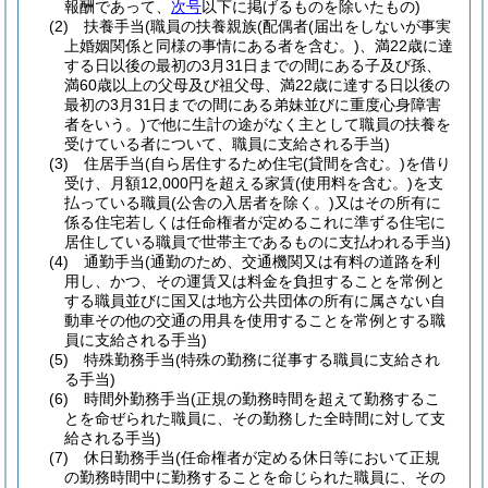
報酬であって、
次号
以下に掲げるものを除いたもの)
(2)
扶養手当
(職員の扶養親族
(配偶者
(届出をしないが事実
上婚姻関係と同様の事情にある者を含む。)
、満22歳に達
する日以後の最初の3月31日までの間にある子及び孫、
満60歳以上の父母及び祖父母、満22歳に達する日以後の
最初の3月31日までの間にある弟妹並びに重度心身障害
者をいう。)
で他に生計の途がなく主として職員の扶養を
受けている者について、職員に支給される手当)
(3)
住居手当
(自ら居住するため住宅
(貸間を含む。)
を借り
受け、月額12,000円を超える家賃
(使用料を含む。)
を支
払っている職員
(公舎の入居者を除く。)
又はその所有に
係る住宅若しくは任命権者が定めるこれに準ずる住宅に
居住している職員で世帯主であるものに支払われる手当)
(4)
通勤手当
(通勤のため、交通機関又は有料の道路を利
用し、かつ、その運賃又は料金を負担することを常例と
する職員並びに国又は地方公共団体の所有に属さない自
動車その他の交通の用具を使用することを常例とする職
員に支給される手当)
(5)
特殊勤務手当
(特殊の勤務に従事する職員に支給され
る手当)
(6)
時間外勤務手当
(正規の勤務時間を超えて勤務するこ
とを命ぜられた職員に、その勤務した全時間に対して支
給される手当)
(7)
休日勤務手当
(任命権者が定める休日等において正規
の勤務時間中に勤務することを命じられた職員に、その