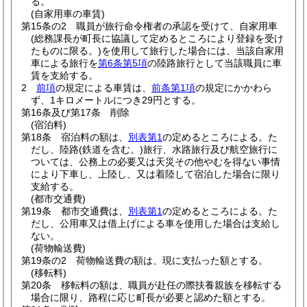
る。
(自家用車の車賃)
第15条の2
職員が旅行命令権者の承認を受けて、自家用車
(総務課長が町長に協議して定めるところにより登録を受け
たものに限る。)
を使用して旅行した場合には、当該自家用
車による旅行を
第6条第5項
の陸路旅行として当該職員に車
賃を支給する。
2
前項
の規定による車賃は、
前条第1項
の規定にかかわら
ず、1キロメートルにつき29円とする。
第16条及び第17条
削除
(宿泊料)
第18条
宿泊料の額は、
別表第1
の定めるところによる。
た
だし、陸路
(鉄道を含む。)
旅行、水路旅行及び航空旅行に
ついては、公務上の必要又は天災その他やむを得ない事情
により下車し、上陸し、又は着陸して宿泊した場合に限り
支給する。
(都市交通費)
第19条
都市交通費は、
別表第1
の定めるところによる。
た
だし、公用車又は借上げによる車を使用した場合は支給し
ない。
(荷物輸送費)
第19条の2
荷物輸送費の額は、現に支払った額とする。
(移転料)
第20条
移転料の額は、職員が赴任の際扶養親族を移転する
場合に限り、路程に応じ町長が必要と認めた額とする。