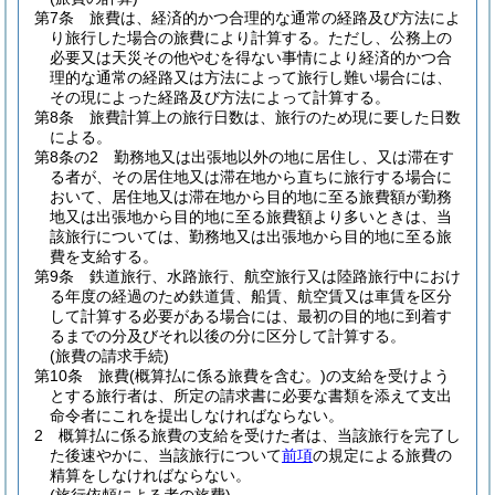
第7条
旅費は、経済的かつ合理的な通常の経路及び方法によ
り旅行した場合の旅費により計算する。
ただし、公務上の
必要又は天災その他やむを得ない事情により経済的かつ合
理的な通常の経路又は方法によって旅行し難い場合には、
その現によった経路及び方法によって計算する。
第8条
旅費計算上の旅行日数は、旅行のため現に要した日数
による。
第8条の2
勤務地又は出張地以外の地に居住し、又は滞在す
る者が、その居住地又は滞在地から直ちに旅行する場合に
おいて、居住地又は滞在地から目的地に至る旅費額が勤務
地又は出張地から目的地に至る旅費額より多いときは、当
該旅行については、勤務地又は出張地から目的地に至る旅
費を支給する。
第9条
鉄道旅行、水路旅行、航空旅行又は陸路旅行中におけ
る年度の経過のため鉄道賃、船賃、航空賃又は車賃を区分
して計算する必要がある場合には、最初の目的地に到着す
るまでの分及びそれ以後の分に区分して計算する。
(旅費の請求手続)
第10条
旅費
(概算払に係る旅費を含む。)
の支給を受けよう
とする旅行者は、所定の請求書に必要な書類を添えて支出
命令者にこれを提出しなければならない。
2
概算払に係る旅費の支給を受けた者は、当該旅行を完了し
た後速やかに、当該旅行について
前項
の規定による旅費の
精算をしなければならない。