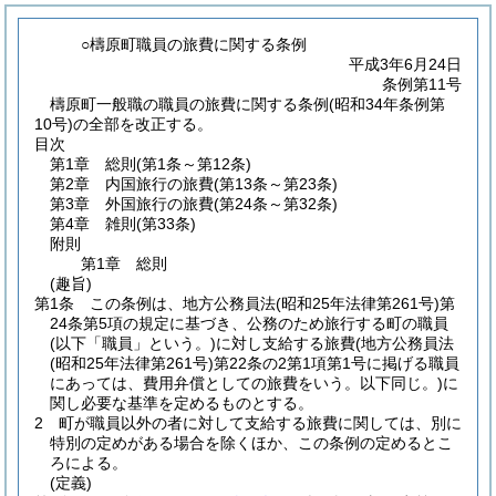
○檮原町職員の旅費に関する条例
平成3年6月24日
条例第11号
檮原町一般職の職員の旅費に関する条例(昭和34年条例第
10号)の全部を改正する。
目次
第1章
総則
(第1条～第12条)
第2章
内国旅行の旅費
(第13条～第23条)
第3章
外国旅行の旅費
(第24条～第32条)
第4章
雑則
(第33条)
附則
第1章
総則
(趣旨)
第1条
この条例は、地方公務員法
(昭和25年法律第261号)
第
24条第5項の規定に基づき、公務のため旅行する町の職員
(以下「職員」という。)
に対し支給する旅費
(地方公務員法
(昭和25年法律第261号)
第22条の2第1項第1号に掲げる職員
にあっては、費用弁償としての旅費をいう。以下同じ。)
に
関し必要な基準を定めるものとする。
2
町が職員以外の者に対して支給する旅費に関しては、別に
特別の定めがある場合を除くほか、この条例の定めるとこ
ろによる。
(定義)