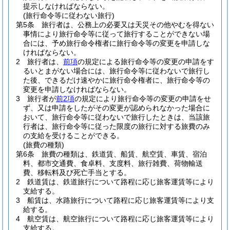
提示しなければならない。
(旅行命令等に従わない旅行)
第5条
旅行者は、公務上の必要又は天災その他やむを得ない
事情により旅行命令等に従って旅行することができない場
合には、予め旅行命令権者に旅行命令等の変更を申請しな
ければならない。
2
旅行者は、
前項
の規定による旅行命令等の変更の申請をす
るいとまがない場合には、旅行命令等に従わないで旅行し
た後、できるだけ速やかに旅行命令権者に、旅行命令等の
変更を申請しなければならない。
3
旅行者が
前2項
の規定により旅行命令等の変更の申請をせ
ず、又は申請をしたがその変更が認められなかった場合に
おいて、旅行命令等に従わないで旅行したときは、当該旅
行者は、旅行命令等に従った限度の旅行に対する旅費のみ
の支給を受けることができる。
(旅費の種類)
第6条
旅費の種類は、鉄道賃、船賃、航空賃、車賃、宿泊
料、都市交通費、食卓料、支度料、旅行雑費、荷物輸送
費、移転料及び死亡手当とする。
2
鉄道賃は、鉄道旅行について路程に応じ旅客運賃等により
支給する。
3
船賃は、水路旅行について路程に応じ旅客運賃等により支
給する。
4
航空賃は、航空旅行について路程に応じ旅客運賃等により
支給する。