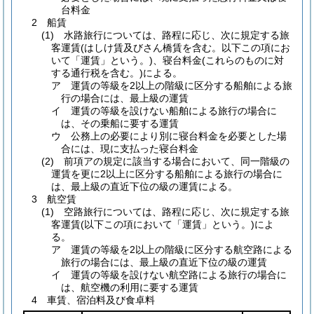
台料金
2 船賃
(1) 水路旅行については、路程に応じ、次に規定する旅
客運賃(はしけ賃及びさん橋賃を含む。以下この項にお
いて「運賃」という。)、寝台料金(これらのものに対
する通行税を含む。)による。
ア 運賃の等級を2以上の階級に区分する船舶による旅
行の場合には、最上級の運賃
イ 運賃の等級を設けない船舶による旅行の場合に
は、その乗船に要する運賃
ウ 公務上の必要により別に寝台料金を必要とした場
合には、現に支払った寝台料金
(2) 前項アの規定に該当する場合において、同一階級の
運賃を更に2以上に区分する船舶による旅行の場合に
は、最上級の直近下位の級の運賃による。
3 航空賃
(1) 空路旅行については、路程に応じ、次に規定する旅
客運賃(以下この項において「運賃」という。)によ
る。
ア 運賃の等級を2以上の階級に区分する航空路による
旅行の場合には、最上級の直近下位の級の運賃
イ 運賃の等級を設けない航空路による旅行の場合に
は、航空機の利用に要する運賃
4 車賃、宿泊料及び食卓料