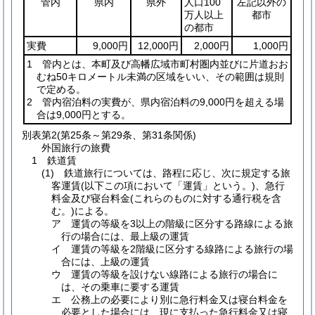
管内
県内
県外
人口100
左記以外の
万人以上
都市
の都市
実費
9,000円
12,000円
2,000円
1,000円
1 管内とは、本町及び高幡広域市町村圏内並びに片道おお
むね50キロメートル未満の区域をいい、その範囲は規則
で定める。
2 管内宿泊料の実費が、県内宿泊料の9,000円を超える場
合は9,000円とする。
別表第2
(第25条～第29条、第31条関係)
外国旅行の旅費
1 鉄道賃
(1) 鉄道旅行については、路程に応じ、次に規定する旅
客運賃(以下この項において「運賃」という。)、急行
料金及び寝台料金(これらのものに対する通行税を含
む。)による。
ア 運賃の等級を3以上の階級に区分する路線による旅
行の場合には、最上級の運賃
イ 運賃の等級を2階級に区分する線路による旅行の場
合には、上級の運賃
ウ 運賃の等級を設けない線路による旅行の場合に
は、その乗車に要する運賃
エ 公務上の必要により別に急行料金又は寝台料金を
必要とした場合には、現に支払った急行料金又は寝