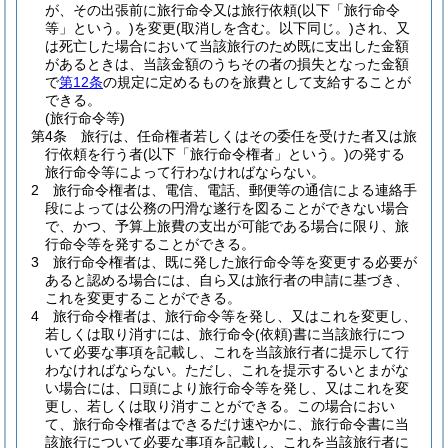
が、その出張前に旅行命令又は旅行依頼
(以下「旅行命令
等」という。)
を変更
(取消しを含む。以下同じ。)
され、又
は死亡した場合において当該旅行のため既に支出した金額
があるときは、当該金額のうちその者の損失となった金額
で
第12条
の規定に定めるものを旅費として支給することが
できる。
(旅行命令等)
第4条
旅行は、任命権者若しくはその委任を受けた者又は旅
行依頼を行う者
(以下「旅行命令権者」という。)
の発する
旅行命令等によって行わなければならない。
2
旅行命令権者は、電信、電話、郵便等の通信による連絡手
段によっては公務の円滑な遂行を図ることができない場合
で、かつ、予算上旅費の支出が可能である場合に限り、旅
行命令等を発することができる。
3
旅行命令権者は、既に発した旅行命令等を変更する必要が
あると認める場合には、自ら又は旅行者の申請に基づき、
これを変更することができる。
4
旅行命令権者は、旅行命令等を発し、又はこれを変更し、
若しくは取り消すには、旅行命令
(依頼)
書に当該旅行につ
いて必要な事項を記載し、これを当該旅行者に提示して行
わなければならない。
ただし、これを提示するいとまがな
い場合には、口頭により旅行命令等を発し、又はこれを変
更し、若しくは取り消すことができる。
この場合におい
て、旅行命令権者はできるだけ速やかに、旅行命令書に当
該旅行について必要な事項を記載し、これを当該旅行者に