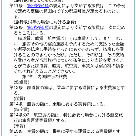
(旅行依頼による者の旅費)
第11条
第3条第4項
の規定により支給する旅費は、この条例
で定める定額の範囲内でその都度町長が定めるものとす
る。
(旅行取消等の場合における旅費)
第12条
第3条第5項
の規定により支給する旅費は、次に定め
るところによる。
鉄道賃、船賃、航空賃若しくは車賃として、また、ホテ
ル、旅館その他の宿泊施設を予約するために支払った金額
で所要の払戻し手続をとったにもかかわらず、払戻しを受
けることのできなかった額。ただし、その額は、その支給
を受ける者が当該旅行について条例により支給を受けるこ
とができた鉄道賃、船賃、航空賃、車賃又は宿泊料の額を
それぞれ超えることができない。
第2章
内国旅行の旅費
(鉄道賃)
第13条
鉄道賃の額は、乗車に要する運賃による実費額とす
る。
(船賃)
第14条
船賃の額は、乗船に要する実費額による。
(航空賃)
第14条の2
航空賃の額は、特に必要な場合における航空旅
行の旅客運賃実費額とする。
(車賃)
第15条
車賃の額は、乗車に要する運賃による実費額とす