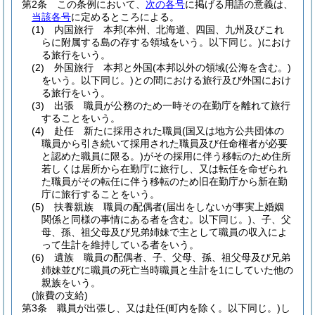
第2条
この条例において、
次の各号
に掲げる用語の意義は、
当該各号
に定めるところによる。
(1)
内国旅行 本邦
(本州、北海道、四国、九州及びこれ
らに附属する島の存する領域をいう。以下同じ。)
におけ
る旅行をいう。
(2)
外国旅行 本邦と外国
(本邦以外の領域
(公海を含む。)
をいう。以下同じ。)
との間における旅行及び外国におけ
る旅行をいう。
(3)
出張 職員が公務のため一時その在勤庁を離れて旅行
することをいう。
(4)
赴任 新たに採用された職員
(国又は地方公共団体の
職員から引き続いて採用された職員及び任命権者が必要
と認めた職員に限る。)
がその採用に伴う移転のため住所
若しくは居所から在勤庁に旅行し、又は転任を命ぜられ
た職員がその転任に伴う移転のため旧在勤庁から新在勤
庁に旅行することをいう。
(5)
扶養親族 職員の配偶者
(届出をしないが事実上婚姻
関係と同様の事情にある者を含む。以下同じ。)
、子、父
母、孫、祖父母及び兄弟姉妹で主として職員の収入によ
って生計を維持している者をいう。
(6)
遺族 職員の配偶者、子、父母、孫、祖父母及び兄弟
姉妹並びに職員の死亡当時職員と生計を1にしていた他の
親族をいう。
(旅費の支給)
第3条
職員が出張し、又は赴任
(町内を除く。以下同じ。)
し