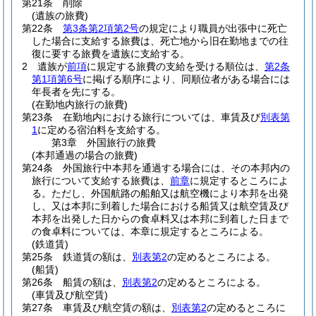
第21条
削除
(遺族の旅費)
第22条
第3条第2項第2号
の規定により職員が出張中に死亡
した場合に支給する旅費は、死亡地から旧在勤地までの往
復に要する旅費を遺族に支給する。
2
遺族が
前項
に規定する旅費の支給を受ける順位は、
第2条
第1項第6号
に掲げる順序により、同順位者がある場合には
年長者を先にする。
(在勤地内旅行の旅費)
第23条
在勤地内における旅行については、車賃及び
別表第
1
に定める宿泊料を支給する。
第3章
外国旅行の旅費
(本邦通過の場合の旅費)
第24条
外国旅行中本邦を通過する場合には、その本邦内の
旅行について支給する旅費は、
前章
に規定するところによ
る。
ただし、外国航路の船舶又は航空機により本邦を出発
し、又は本邦に到着した場合における船賃又は航空賃及び
本邦を出発した日からの食卓料又は本邦に到着した日まで
の食卓料については、本章に規定するところによる。
(鉄道賃)
第25条
鉄道賃の額は、
別表第2
の定めるところによる。
(船賃)
第26条
船賃の額は、
別表第2
の定めるところによる。
(車賃及び航空賃)
第27条
車賃及び航空賃の額は、
別表第2
の定めるところに