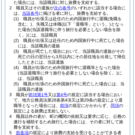
た場合には、当該職員に対し旅費を支給する。
2
職員又はその遺族が
次の各号
のいずれかに該当する場合に
は、
当該各号
に掲げる者に対し、旅費を支給する。
(1)
職員が出張又は赴任のため内国旅行中に退職
(免職を
含む。)
、失職又は休職
(以下「退職等」という。)
となっ
た場合
(当該退職等に伴う旅行を必要としない場合を除
く。)
には、当該職員
(2)
職員が出張又は赴任のため内国旅行中に死亡した場合
には、当該職員の遺族
(3)
職員が死亡した場合において、当該職員の遺族がその
死亡の日の翌日から3月以内にその居住地を出発して帰住
したときには、当該遺族
(4)
職員が出張のため外国旅行中に退職等となった場合
(当該退職等に伴う旅行を必要としない場合を除く。)
に
は、当該職員
(5)
職員が出張のため外国旅行中に死亡した場合には、当
該職員の遺族
3
職員が
前項第1号
又は
第4号
の規定に該当する場合におい
て、地方公務員法第28条第4項又は第29条の規定により退
職等となった場合には、
前項
の規定にかかわらず、
同項
の
規定による旅費は支給しない。
4
職員以外の者が、町の機関の依頼又は要求に応じ、公務の
遂行を補助するため旅行した場合には、その者に対して旅
費を支給する。
5
前各項
の規定により旅費の支給を受けることができる者