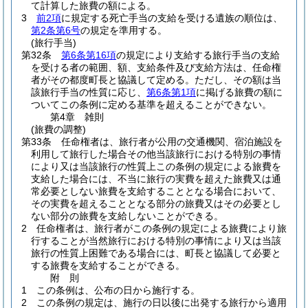
て計算した旅費の額による。
3
前2項
に規定する死亡手当の支給を受ける遺族の順位は、
第2条第6号
の規定を準用する。
(旅行手当)
第32条
第6条第16項
の規定により支給する旅行手当の支給
を受ける者の範囲、額、支給条件及び支給方法は、任命権
者がその都度町長と協議して定める。
ただし、その額は当
該旅行手当の性質に応じ、
第6条第1項
に掲げる旅費の額に
ついてこの条例に定める基準を超えることができない。
第4章
雑則
(旅費の調整)
第33条
任命権者は、旅行者が公用の交通機関、宿泊施設を
利用して旅行した場合その他当該旅行における特別の事情
により又は当該旅行の性質上この条例の規定による旅費を
支給した場合には、不当に旅行の実費を超えた旅費又は通
常必要としない旅費を支給することとなる場合において、
その実費を超えることとなる部分の旅費又はその必要とし
ない部分の旅費を支給しないことができる。
2
任命権者は、旅行者がこの条例の規定による旅費により旅
行することが当然旅行における特別の事情により又は当該
旅行の性質上困難である場合には、町長と協議して必要と
する旅費を支給することができる。
附
則
1
この条例は、公布の日から施行する。
2
この条例の規定は、施行の日以後に出発する旅行から適用