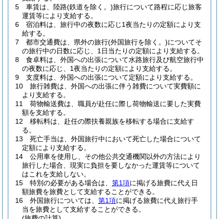
5
車賃は、陸路
(鉄道を除く。)
旅行について路程に応じ旅客
運賃等により支給する。
6
宿泊料は、旅行中の夜数に応じ1夜当たりの定額により支
給する。
7
都市交通費は、県外の旅行
(外国旅行を除く。)
についてそ
の旅行中の日数に応じ、1日当たりの定額により支給する。
8
食卓料は、外国への出張について水路旅行及び航空旅行中
の夜数に応じ、1夜当たりの定額により支給する。
9
支度料は、外国への出張について定額により支給する。
10
旅行雑費は、外国への出張に伴う雑費について実費額に
より支給する。
11
荷物輸送費は、職員が赴任に際し荷物輸送に要した実費
額を支給する。
12
移転料は、赴任の際扶養親族を移転する場合に支給す
る。
13
死亡手当は、外国旅行中において死亡した場合について
定額により支給する。
14
公用車を使用し、その他公共交通機関以外の方法により
旅行した場合、現実に負担を要しなかった運賃等について
はこれを支給しない。
15
特別の必要がある場合は、
第1項
に掲げる旅費に代え日
額旅費を旅費として支給することができる。
16
外国旅行については、
第1項
に掲げる旅費に代え旅行手
当を旅費として支給することができる。
(旅費の計算)