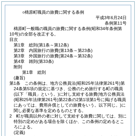
○檮原町職員の旅費に関する条例
平成3年6月24日
条例第11号
檮原町一般職の職員の旅費に関する条例(昭和34年条例第
10号)の全部を改正する。
目次
第1章
総則
(第1条～第12条)
第2章
内国旅行の旅費
(第13条～第23条)
第3章
外国旅行の旅費
(第24条～第32条)
第4章
雑則
(第33条)
附則
第1章
総則
(趣旨)
第1条
この条例は、地方公務員法
(昭和25年法律第261号)
第
24条第5項の規定に基づき、公務のため旅行する町の職員
(以下「職員」という。)
に対し支給する旅費
(地方公務員法
(昭和25年法律第261号)
第22条の2第1項第1号に掲げる職員
にあっては、費用弁償としての旅費をいう。以下同じ。)
に
関し必要な基準を定めるものとする。
2
町が職員以外の者に対して支給する旅費に関しては、別に
特別の定めがある場合を除くほか、この条例の定めるとこ
ろによる。
(定義)