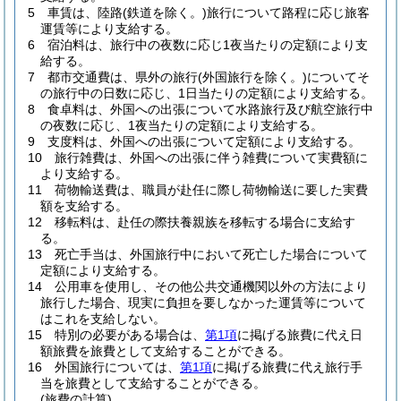
5
車賃は、陸路
(鉄道を除く。)
旅行について路程に応じ旅客
運賃等により支給する。
6
宿泊料は、旅行中の夜数に応じ1夜当たりの定額により支
給する。
7
都市交通費は、県外の旅行
(外国旅行を除く。)
についてそ
の旅行中の日数に応じ、1日当たりの定額により支給する。
8
食卓料は、外国への出張について水路旅行及び航空旅行中
の夜数に応じ、1夜当たりの定額により支給する。
9
支度料は、外国への出張について定額により支給する。
10
旅行雑費は、外国への出張に伴う雑費について実費額に
より支給する。
11
荷物輸送費は、職員が赴任に際し荷物輸送に要した実費
額を支給する。
12
移転料は、赴任の際扶養親族を移転する場合に支給す
る。
13
死亡手当は、外国旅行中において死亡した場合について
定額により支給する。
14
公用車を使用し、その他公共交通機関以外の方法により
旅行した場合、現実に負担を要しなかった運賃等について
はこれを支給しない。
15
特別の必要がある場合は、
第1項
に掲げる旅費に代え日
額旅費を旅費として支給することができる。
16
外国旅行については、
第1項
に掲げる旅費に代え旅行手
当を旅費として支給することができる。
(旅費の計算)