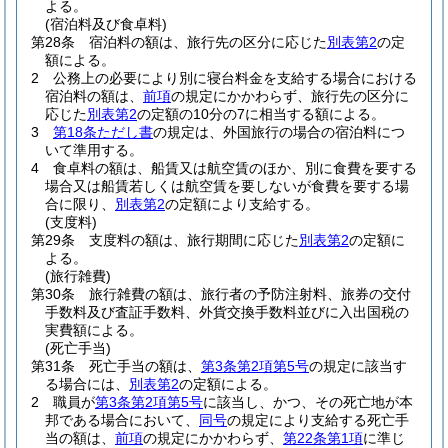
よる。
(宿泊料及び食卓料)
第28条
宿泊料の額は、旅行先の区分に応じた
別表第2
の定
額による。
2
公務上の必要により別に寝台料金を支給する場合における
宿泊料の額は、
前項
の規定にかかわらず、旅行先の区分に
応じた
別表第2
の定額の10分の7に相当する額による。
3
第18条ただし書
の規定は、外国旅行の場合の宿泊料につ
いて準用する。
4
食卓料の額は、船賃又は航空賃のほか、別に食費を要する
場合又は船賃若しくは航空賃を要しないが食費を要する場
合に限り、
別表第2
の定額により支給する。
(支度料)
第29条
支度料の額は、旅行期間に応じた
別表第2
の定額に
よる。
(旅行雑費)
第30条
旅行雑費の額は、旅行者の予防注射料、旅券の交付
手数料及び査証手数料、外貨交換手数料並びに入出国税の
実費額による。
(死亡手当)
第31条
死亡手当の額は、
第3条第2項第5号
の規定に該当す
る場合には、
別表第2
の定額による。
2
職員が
第3条第2項第5号
に該当し、かつ、その死亡地が本
邦である場合において、
同号
の規定により支給する死亡手
当の額は、
前項
の規定にかかわらず、
第22条第1項
に準じ