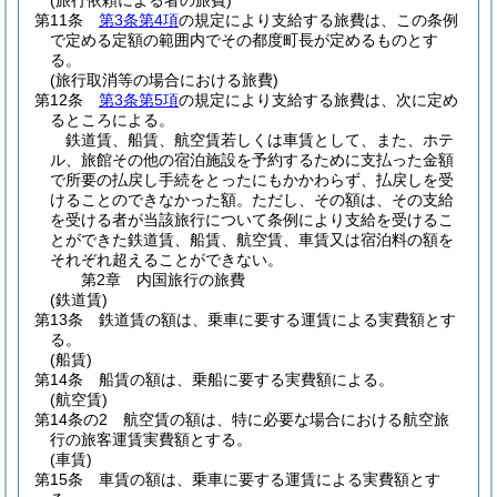
(旅行依頼による者の旅費)
第11条
第3条第4項
の規定により支給する旅費は、この条例
で定める定額の範囲内でその都度町長が定めるものとす
る。
(旅行取消等の場合における旅費)
第12条
第3条第5項
の規定により支給する旅費は、次に定め
るところによる。
鉄道賃、船賃、航空賃若しくは車賃として、また、ホテ
ル、旅館その他の宿泊施設を予約するために支払った金額
で所要の払戻し手続をとったにもかかわらず、払戻しを受
けることのできなかった額。ただし、その額は、その支給
を受ける者が当該旅行について条例により支給を受けるこ
とができた鉄道賃、船賃、航空賃、車賃又は宿泊料の額を
それぞれ超えることができない。
第2章
内国旅行の旅費
(鉄道賃)
第13条
鉄道賃の額は、乗車に要する運賃による実費額とす
る。
(船賃)
第14条
船賃の額は、乗船に要する実費額による。
(航空賃)
第14条の2
航空賃の額は、特に必要な場合における航空旅
行の旅客運賃実費額とする。
(車賃)
第15条
車賃の額は、乗車に要する運賃による実費額とす