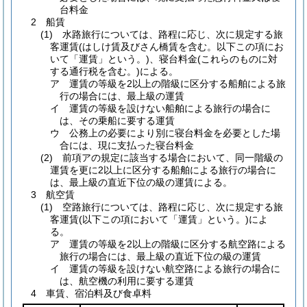
台料金
2 船賃
(1) 水路旅行については、路程に応じ、次に規定する旅
客運賃(はしけ賃及びさん橋賃を含む。以下この項にお
いて「運賃」という。)、寝台料金(これらのものに対
する通行税を含む。)による。
ア 運賃の等級を2以上の階級に区分する船舶による旅
行の場合には、最上級の運賃
イ 運賃の等級を設けない船舶による旅行の場合に
は、その乗船に要する運賃
ウ 公務上の必要により別に寝台料金を必要とした場
合には、現に支払った寝台料金
(2) 前項アの規定に該当する場合において、同一階級の
運賃を更に2以上に区分する船舶による旅行の場合に
は、最上級の直近下位の級の運賃による。
3 航空賃
(1) 空路旅行については、路程に応じ、次に規定する旅
客運賃(以下この項において「運賃」という。)によ
る。
ア 運賃の等級を2以上の階級に区分する航空路による
旅行の場合には、最上級の直近下位の級の運賃
イ 運賃の等級を設けない航空路による旅行の場合に
は、航空機の利用に要する運賃
4 車賃、宿泊料及び食卓料