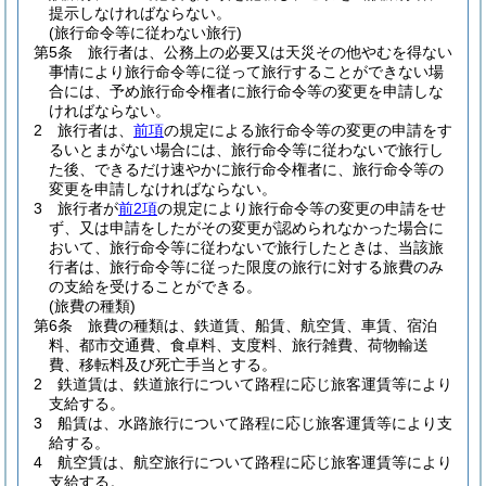
提示しなければならない。
(旅行命令等に従わない旅行)
第5条
旅行者は、公務上の必要又は天災その他やむを得ない
事情により旅行命令等に従って旅行することができない場
合には、予め旅行命令権者に旅行命令等の変更を申請しな
ければならない。
2
旅行者は、
前項
の規定による旅行命令等の変更の申請をす
るいとまがない場合には、旅行命令等に従わないで旅行し
た後、できるだけ速やかに旅行命令権者に、旅行命令等の
変更を申請しなければならない。
3
旅行者が
前2項
の規定により旅行命令等の変更の申請をせ
ず、又は申請をしたがその変更が認められなかった場合に
おいて、旅行命令等に従わないで旅行したときは、当該旅
行者は、旅行命令等に従った限度の旅行に対する旅費のみ
の支給を受けることができる。
(旅費の種類)
第6条
旅費の種類は、鉄道賃、船賃、航空賃、車賃、宿泊
料、都市交通費、食卓料、支度料、旅行雑費、荷物輸送
費、移転料及び死亡手当とする。
2
鉄道賃は、鉄道旅行について路程に応じ旅客運賃等により
支給する。
3
船賃は、水路旅行について路程に応じ旅客運賃等により支
給する。
4
航空賃は、航空旅行について路程に応じ旅客運賃等により
支給する。