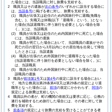
た場合には、当該職員に対し旅費を支給する。
2
職員又はその遺族が
次の各号
のいずれかに該当する場合に
は、
当該各号
に掲げる者に対し、旅費を支給する。
(1)
職員が出張又は赴任のため内国旅行中に退職
(免職を
含む。)
、失職又は休職
(以下「退職等」という。)
となっ
た場合
(当該退職等に伴う旅行を必要としない場合を除
く。)
には、当該職員
(2)
職員が出張又は赴任のため内国旅行中に死亡した場合
には、当該職員の遺族
(3)
職員が死亡した場合において、当該職員の遺族がその
死亡の日の翌日から3月以内にその居住地を出発して帰住
したときには、当該遺族
(4)
職員が出張のため外国旅行中に退職等となった場合
(当該退職等に伴う旅行を必要としない場合を除く。)
に
は、当該職員
(5)
職員が出張のため外国旅行中に死亡した場合には、当
該職員の遺族
3
職員が
前項第1号
又は
第4号
の規定に該当する場合におい
て、地方公務員法第28条第4項又は第29条の規定により退
職等となった場合には、
前項
の規定にかかわらず、
同項
の
規定による旅費は支給しない。
4
職員以外の者が、町の機関の依頼又は要求に応じ、公務の
遂行を補助するため旅行した場合には、その者に対して旅
費を支給する。
5
前各項
の規定により旅費の支給を受けることができる者