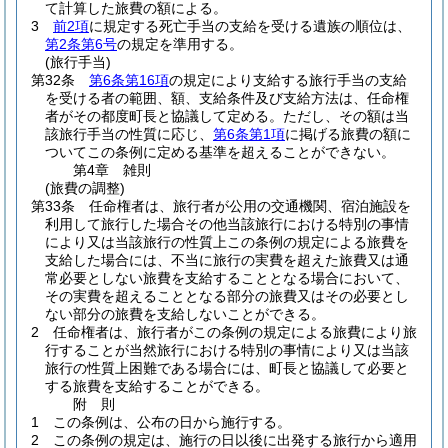
て計算した旅費の額による。
3
前2項
に規定する死亡手当の支給を受ける遺族の順位は、
第2条第6号
の規定を準用する。
(旅行手当)
第32条
第6条第16項
の規定により支給する旅行手当の支給
を受ける者の範囲、額、支給条件及び支給方法は、任命権
者がその都度町長と協議して定める。
ただし、その額は当
該旅行手当の性質に応じ、
第6条第1項
に掲げる旅費の額に
ついてこの条例に定める基準を超えることができない。
第4章
雑則
(旅費の調整)
第33条
任命権者は、旅行者が公用の交通機関、宿泊施設を
利用して旅行した場合その他当該旅行における特別の事情
により又は当該旅行の性質上この条例の規定による旅費を
支給した場合には、不当に旅行の実費を超えた旅費又は通
常必要としない旅費を支給することとなる場合において、
その実費を超えることとなる部分の旅費又はその必要とし
ない部分の旅費を支給しないことができる。
2
任命権者は、旅行者がこの条例の規定による旅費により旅
行することが当然旅行における特別の事情により又は当該
旅行の性質上困難である場合には、町長と協議して必要と
する旅費を支給することができる。
附
則
1
この条例は、公布の日から施行する。
2
この条例の規定は、施行の日以後に出発する旅行から適用