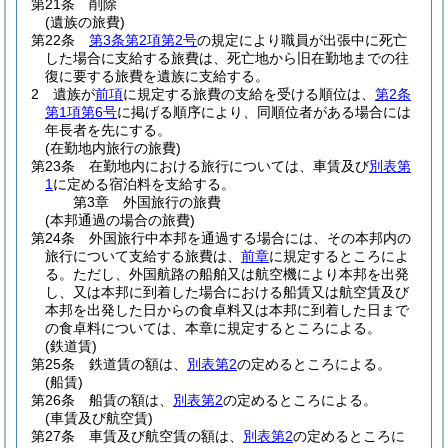
第21条
削除
(遺族の旅費)
第22条
第3条第2項第2号
の規定により職員が出張中に死亡
した場合に支給する旅費は、死亡地から旧在勤地までの往
復に要する旅費を遺族に支給する。
2
遺族が
前項
に規定する旅費の支給を受ける順位は、
第2条
第1項第6号
に掲げる順序により、同順位者がある場合には
年長者を先にする。
(在勤地内旅行の旅費)
第23条
在勤地内における旅行については、車賃及び
別表第
1
に定める宿泊料を支給する。
第3章
外国旅行の旅費
(本邦通過の場合の旅費)
第24条
外国旅行中本邦を通過する場合には、その本邦内の
旅行について支給する旅費は、
前章
に規定するところによ
る。
ただし、外国航路の船舶又は航空機により本邦を出発
し、又は本邦に到着した場合における船賃又は航空賃及び
本邦を出発した日からの食卓料又は本邦に到着した日まで
の食卓料については、本章に規定するところによる。
(鉄道賃)
第25条
鉄道賃の額は、
別表第2
の定めるところによる。
(船賃)
第26条
船賃の額は、
別表第2
の定めるところによる。
(車賃及び航空賃)
第27条
車賃及び航空賃の額は、
別表第2
の定めるところに