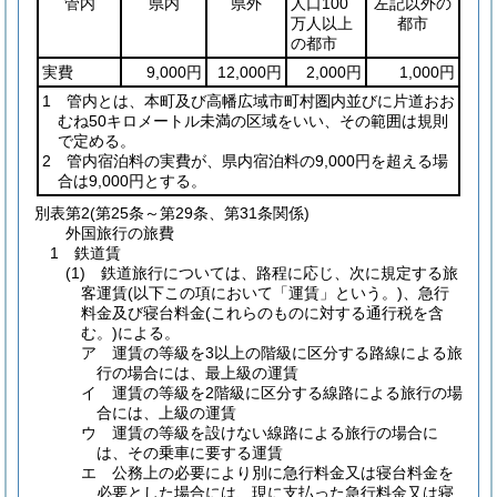
管内
県内
県外
人口100
左記以外の
万人以上
都市
の都市
実費
9,000円
12,000円
2,000円
1,000円
1 管内とは、本町及び高幡広域市町村圏内並びに片道おお
むね50キロメートル未満の区域をいい、その範囲は規則
で定める。
2 管内宿泊料の実費が、県内宿泊料の9,000円を超える場
合は9,000円とする。
別表第2
(第25条～第29条、第31条関係)
外国旅行の旅費
1 鉄道賃
(1) 鉄道旅行については、路程に応じ、次に規定する旅
客運賃(以下この項において「運賃」という。)、急行
料金及び寝台料金(これらのものに対する通行税を含
む。)による。
ア 運賃の等級を3以上の階級に区分する路線による旅
行の場合には、最上級の運賃
イ 運賃の等級を2階級に区分する線路による旅行の場
合には、上級の運賃
ウ 運賃の等級を設けない線路による旅行の場合に
は、その乗車に要する運賃
エ 公務上の必要により別に急行料金又は寝台料金を
必要とした場合には、現に支払った急行料金又は寝