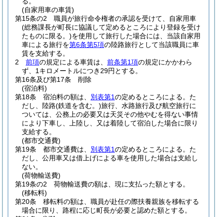
る。
(自家用車の車賃)
第15条の2
職員が旅行命令権者の承認を受けて、自家用車
(総務課長が町長に協議して定めるところにより登録を受け
たものに限る。)
を使用して旅行した場合には、当該自家用
車による旅行を
第6条第5項
の陸路旅行として当該職員に車
賃を支給する。
2
前項
の規定による車賃は、
前条第1項
の規定にかかわら
ず、1キロメートルにつき29円とする。
第16条及び第17条
削除
(宿泊料)
第18条
宿泊料の額は、
別表第1
の定めるところによる。
た
だし、陸路
(鉄道を含む。)
旅行、水路旅行及び航空旅行に
ついては、公務上の必要又は天災その他やむを得ない事情
により下車し、上陸し、又は着陸して宿泊した場合に限り
支給する。
(都市交通費)
第19条
都市交通費は、
別表第1
の定めるところによる。
た
だし、公用車又は借上げによる車を使用した場合は支給し
ない。
(荷物輸送費)
第19条の2
荷物輸送費の額は、現に支払った額とする。
(移転料)
第20条
移転料の額は、職員が赴任の際扶養親族を移転する
場合に限り、路程に応じ町長が必要と認めた額とする。