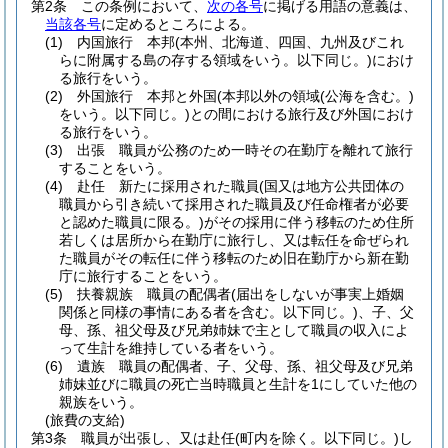
第2条
この条例において、
次の各号
に掲げる用語の意義は、
当該各号
に定めるところによる。
(1)
内国旅行 本邦
(本州、北海道、四国、九州及びこれ
らに附属する島の存する領域をいう。以下同じ。)
におけ
る旅行をいう。
(2)
外国旅行 本邦と外国
(本邦以外の領域
(公海を含む。)
をいう。以下同じ。)
との間における旅行及び外国におけ
る旅行をいう。
(3)
出張 職員が公務のため一時その在勤庁を離れて旅行
することをいう。
(4)
赴任 新たに採用された職員
(国又は地方公共団体の
職員から引き続いて採用された職員及び任命権者が必要
と認めた職員に限る。)
がその採用に伴う移転のため住所
若しくは居所から在勤庁に旅行し、又は転任を命ぜられ
た職員がその転任に伴う移転のため旧在勤庁から新在勤
庁に旅行することをいう。
(5)
扶養親族 職員の配偶者
(届出をしないが事実上婚姻
関係と同様の事情にある者を含む。以下同じ。)
、子、父
母、孫、祖父母及び兄弟姉妹で主として職員の収入によ
って生計を維持している者をいう。
(6)
遺族 職員の配偶者、子、父母、孫、祖父母及び兄弟
姉妹並びに職員の死亡当時職員と生計を1にしていた他の
親族をいう。
(旅費の支給)
第3条
職員が出張し、又は赴任
(町内を除く。以下同じ。)
し