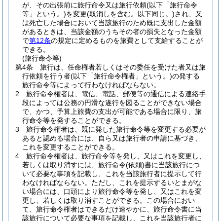
が、その出張前に旅行命令又は旅行依頼
(以下「旅行命令
等」という。)
を変更
(取消しを含む。以下同じ。)
され、又
は死亡した場合において当該旅行のため既に支出した金額
があるときは、当該金額のうちその者の損失となった金額
で
第12条
の規定に定めるものを旅費として支給することが
できる。
(旅行命令等)
第4条
旅行は、任命権者若しくはその委任を受けた者又は旅
行依頼を行う者
(以下「旅行命令権者」という。)
の発する
旅行命令等によって行わなければならない。
2
旅行命令権者は、電信、電話、郵便等の通信による連絡手
段によっては公務の円滑な遂行を図ることができない場合
で、かつ、予算上旅費の支出が可能である場合に限り、旅
行命令等を発することができる。
3
旅行命令権者は、既に発した旅行命令等を変更する必要が
あると認める場合には、自ら又は旅行者の申請に基づき、
これを変更することができる。
4
旅行命令権者は、旅行命令等を発し、又はこれを変更し、
若しくは取り消すには、旅行命令
(依頼)
書に当該旅行につ
いて必要な事項を記載し、これを当該旅行者に提示して行
わなければならない。
ただし、これを提示するいとまがな
い場合には、口頭により旅行命令等を発し、又はこれを変
更し、若しくは取り消すことができる。
この場合におい
て、旅行命令権者はできるだけ速やかに、旅行命令書に当
該旅行について必要な事項を記載し、これを当該旅行者に