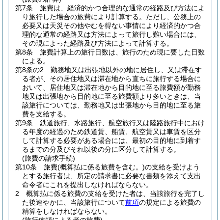
第7条
旅費は、経済的かつ合理的な通常の経路及び方法によ
り旅行した場合の旅費により計算する。
ただし、公務上の
必要又は天災その他やむを得ない事情により経済的かつ合
理的な通常の経路又は方法によって旅行し難い場合には、
その現によった経路及び方法によって計算する。
第8条
旅費計算上の旅行日数は、旅行のため現に要した日数
による。
第8条の2
勤務地又は出張地以外の地に居住し、又は滞在す
る者が、その居住地又は滞在地から直ちに旅行する場合に
おいて、居住地又は滞在地から目的地に至る旅費額が勤務
地又は出張地から目的地に至る旅費額より多いときは、当
該旅行については、勤務地又は出張地から目的地に至る旅
費を支給する。
第9条
鉄道旅行、水路旅行、航空旅行又は陸路旅行中におけ
る年度の経過のため鉄道賃、船賃、航空賃又は車賃を区分
して計算する必要がある場合には、最初の目的地に到着す
るまでの分及びそれ以後の分に区分して計算する。
(旅費の請求手続)
第10条
旅費
(概算払に係る旅費を含む。)
の支給を受けよう
とする旅行者は、所定の請求書に必要な書類を添えて支出
命令者にこれを提出しなければならない。
2
概算払に係る旅費の支給を受けた者は、当該旅行を完了し
た後速やかに、当該旅行について
前項
の規定による旅費の
精算をしなければならない。