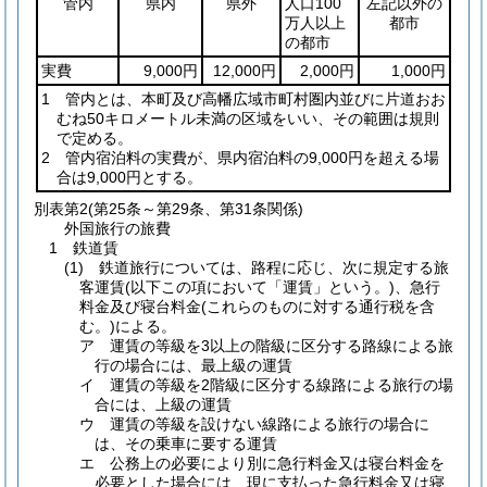
管内
県内
県外
人口100
左記以外の
万人以上
都市
の都市
実費
9,000円
12,000円
2,000円
1,000円
1 管内とは、本町及び高幡広域市町村圏内並びに片道おお
むね50キロメートル未満の区域をいい、その範囲は規則
で定める。
2 管内宿泊料の実費が、県内宿泊料の9,000円を超える場
合は9,000円とする。
別表第2
(第25条～第29条、第31条関係)
外国旅行の旅費
1 鉄道賃
(1) 鉄道旅行については、路程に応じ、次に規定する旅
客運賃(以下この項において「運賃」という。)、急行
料金及び寝台料金(これらのものに対する通行税を含
む。)による。
ア 運賃の等級を3以上の階級に区分する路線による旅
行の場合には、最上級の運賃
イ 運賃の等級を2階級に区分する線路による旅行の場
合には、上級の運賃
ウ 運賃の等級を設けない線路による旅行の場合に
は、その乗車に要する運賃
エ 公務上の必要により別に急行料金又は寝台料金を
必要とした場合には、現に支払った急行料金又は寝