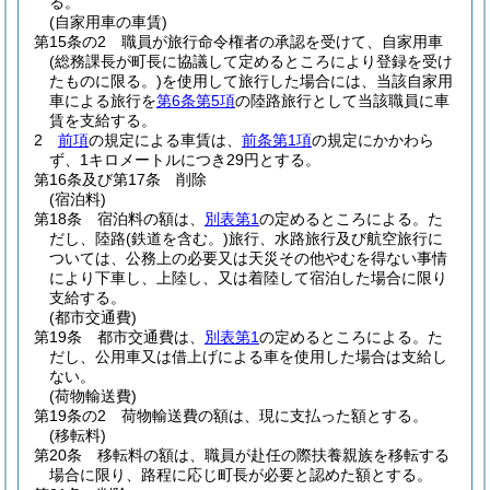
る。
(自家用車の車賃)
第15条の2
職員が旅行命令権者の承認を受けて、自家用車
(総務課長が町長に協議して定めるところにより登録を受け
たものに限る。)
を使用して旅行した場合には、当該自家用
車による旅行を
第6条第5項
の陸路旅行として当該職員に車
賃を支給する。
2
前項
の規定による車賃は、
前条第1項
の規定にかかわら
ず、1キロメートルにつき29円とする。
第16条及び第17条
削除
(宿泊料)
第18条
宿泊料の額は、
別表第1
の定めるところによる。
た
だし、陸路
(鉄道を含む。)
旅行、水路旅行及び航空旅行に
ついては、公務上の必要又は天災その他やむを得ない事情
により下車し、上陸し、又は着陸して宿泊した場合に限り
支給する。
(都市交通費)
第19条
都市交通費は、
別表第1
の定めるところによる。
た
だし、公用車又は借上げによる車を使用した場合は支給し
ない。
(荷物輸送費)
第19条の2
荷物輸送費の額は、現に支払った額とする。
(移転料)
第20条
移転料の額は、職員が赴任の際扶養親族を移転する
場合に限り、路程に応じ町長が必要と認めた額とする。