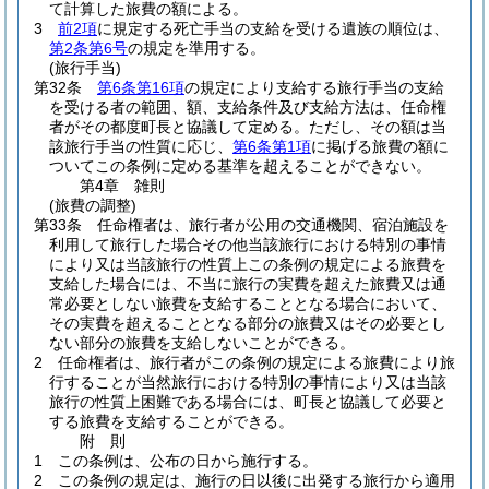
て計算した旅費の額による。
3
前2項
に規定する死亡手当の支給を受ける遺族の順位は、
第2条第6号
の規定を準用する。
(旅行手当)
第32条
第6条第16項
の規定により支給する旅行手当の支給
を受ける者の範囲、額、支給条件及び支給方法は、任命権
者がその都度町長と協議して定める。
ただし、その額は当
該旅行手当の性質に応じ、
第6条第1項
に掲げる旅費の額に
ついてこの条例に定める基準を超えることができない。
第4章
雑則
(旅費の調整)
第33条
任命権者は、旅行者が公用の交通機関、宿泊施設を
利用して旅行した場合その他当該旅行における特別の事情
により又は当該旅行の性質上この条例の規定による旅費を
支給した場合には、不当に旅行の実費を超えた旅費又は通
常必要としない旅費を支給することとなる場合において、
その実費を超えることとなる部分の旅費又はその必要とし
ない部分の旅費を支給しないことができる。
2
任命権者は、旅行者がこの条例の規定による旅費により旅
行することが当然旅行における特別の事情により又は当該
旅行の性質上困難である場合には、町長と協議して必要と
する旅費を支給することができる。
附
則
1
この条例は、公布の日から施行する。
2
この条例の規定は、施行の日以後に出発する旅行から適用