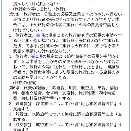
提示しなければならない。
(旅行命令等に従わない旅行)
第5条
旅行者は、公務上の必要又は天災その他やむを得ない
事情により旅行命令等に従って旅行することができない場
合には、予め旅行命令権者に旅行命令等の変更を申請しな
ければならない。
2
旅行者は、
前項
の規定による旅行命令等の変更の申請をす
るいとまがない場合には、旅行命令等に従わないで旅行し
た後、できるだけ速やかに旅行命令権者に、旅行命令等の
変更を申請しなければならない。
3
旅行者が
前2項
の規定により旅行命令等の変更の申請をせ
ず、又は申請をしたがその変更が認められなかった場合に
おいて、旅行命令等に従わないで旅行したときは、当該旅
行者は、旅行命令等に従った限度の旅行に対する旅費のみ
の支給を受けることができる。
(旅費の種類)
第6条
旅費の種類は、鉄道賃、船賃、航空賃、車賃、宿泊
料、都市交通費、食卓料、支度料、旅行雑費、荷物輸送
費、移転料及び死亡手当とする。
2
鉄道賃は、鉄道旅行について路程に応じ旅客運賃等により
支給する。
3
船賃は、水路旅行について路程に応じ旅客運賃等により支
給する。
4
航空賃は、航空旅行について路程に応じ旅客運賃等により
支給する。