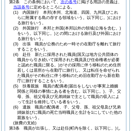
第2条
この条例において、
次の各号
に掲げる用語の意義は、
当該各号
に定めるところによる。
(1)
内国旅行 本邦
(本州、北海道、四国、九州及びこれ
らに附属する島の存する領域をいう。以下同じ。)
におけ
る旅行をいう。
(2)
外国旅行 本邦と外国
(本邦以外の領域
(公海を含む。)
をいう。以下同じ。)
との間における旅行及び外国におけ
る旅行をいう。
(3)
出張 職員が公務のため一時その在勤庁を離れて旅行
することをいう。
(4)
赴任 新たに採用された職員
(国又は地方公共団体の
職員から引き続いて採用された職員及び任命権者が必要
と認めた職員に限る。)
がその採用に伴う移転のため住所
若しくは居所から在勤庁に旅行し、又は転任を命ぜられ
た職員がその転任に伴う移転のため旧在勤庁から新在勤
庁に旅行することをいう。
(5)
扶養親族 職員の配偶者
(届出をしないが事実上婚姻
関係と同様の事情にある者を含む。以下同じ。)
、子、父
母、孫、祖父母及び兄弟姉妹で主として職員の収入によ
って生計を維持している者をいう。
(6)
遺族 職員の配偶者、子、父母、孫、祖父母及び兄弟
姉妹並びに職員の死亡当時職員と生計を1にしていた他の
親族をいう。
(旅費の支給)
第3条
職員が出張し、又は赴任
(町内を除く。以下同じ。)
し