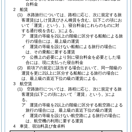
台料金
2 船賃
(1) 水路旅行については、路程に応じ、次に規定する旅
客運賃(はしけ賃及びさん橋賃を含む。以下この項にお
いて「運賃」という。)、寝台料金(これらのものに対
する通行税を含む。)による。
ア 運賃の等級を2以上の階級に区分する船舶による旅
行の場合には、最上級の運賃
イ 運賃の等級を設けない船舶による旅行の場合に
は、その乗船に要する運賃
ウ 公務上の必要により別に寝台料金を必要とした場
合には、現に支払った寝台料金
(2) 前項アの規定に該当する場合において、同一階級の
運賃を更に2以上に区分する船舶による旅行の場合に
は、最上級の直近下位の級の運賃による。
3 航空賃
(1) 空路旅行については、路程に応じ、次に規定する旅
客運賃(以下この項において「運賃」という。)によ
る。
ア 運賃の等級を2以上の階級に区分する航空路による
旅行の場合には、最上級の直近下位の級の運賃
イ 運賃の等級を設けない航空路による旅行の場合に
は、航空機の利用に要する運賃
4 車賃、宿泊料及び食卓料