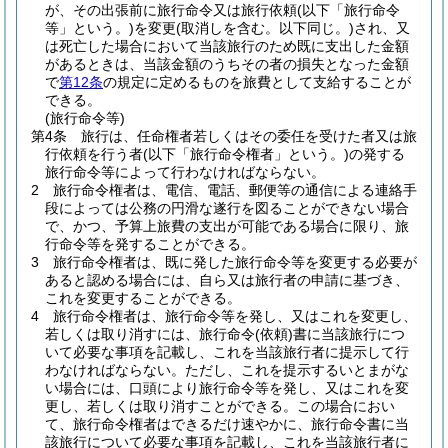
が、その出張前に旅行命令又は旅行依頼
(以下「旅行命令
等」という。)
を変更
(取消しを含む。以下同じ。)
され、又
は死亡した場合において当該旅行のため既に支出した金額
があるときは、当該金額のうちその者の損失となった金額
で
第12条
の規定に定めるものを旅費として支給することが
できる。
(旅行命令等)
第4条
旅行は、任命権者若しくはその委任を受けた者又は旅
行依頼を行う者
(以下「旅行命令権者」という。)
の発する
旅行命令等によって行わなければならない。
2
旅行命令権者は、電信、電話、郵便等の通信による連絡手
段によっては公務の円滑な遂行を図ることができない場合
で、かつ、予算上旅費の支出が可能である場合に限り、旅
行命令等を発することができる。
3
旅行命令権者は、既に発した旅行命令等を変更する必要が
あると認める場合には、自ら又は旅行者の申請に基づき、
これを変更することができる。
4
旅行命令権者は、旅行命令等を発し、又はこれを変更し、
若しくは取り消すには、旅行命令
(依頼)
書に当該旅行につ
いて必要な事項を記載し、これを当該旅行者に提示して行
わなければならない。
ただし、これを提示するいとまがな
い場合には、口頭により旅行命令等を発し、又はこれを変
更し、若しくは取り消すことができる。
この場合におい
て、旅行命令権者はできるだけ速やかに、旅行命令書に当
該旅行について必要な事項を記載し、これを当該旅行者に