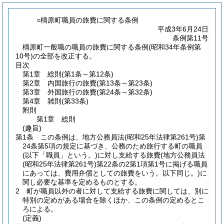
○檮原町職員の旅費に関する条例
平成3年6月24日
条例第11号
檮原町一般職の職員の旅費に関する条例(昭和34年条例第
10号)の全部を改正する。
目次
第1章
総則
(第1条～第12条)
第2章
内国旅行の旅費
(第13条～第23条)
第3章
外国旅行の旅費
(第24条～第32条)
第4章
雑則
(第33条)
附則
第1章
総則
(趣旨)
第1条
この条例は、地方公務員法
(昭和25年法律第261号)
第
24条第5項の規定に基づき、公務のため旅行する町の職員
(以下「職員」という。)
に対し支給する旅費
(地方公務員法
(昭和25年法律第261号)
第22条の2第1項第1号に掲げる職員
にあっては、費用弁償としての旅費をいう。以下同じ。)
に
関し必要な基準を定めるものとする。
2
町が職員以外の者に対して支給する旅費に関しては、別に
特別の定めがある場合を除くほか、この条例の定めるとこ
ろによる。
(定義)