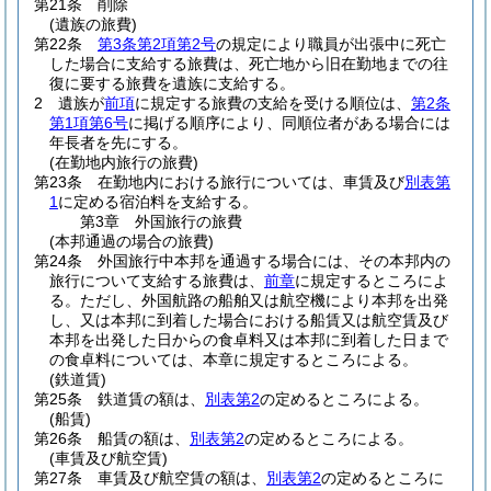
第21条
削除
(遺族の旅費)
第22条
第3条第2項第2号
の規定により職員が出張中に死亡
した場合に支給する旅費は、死亡地から旧在勤地までの往
復に要する旅費を遺族に支給する。
2
遺族が
前項
に規定する旅費の支給を受ける順位は、
第2条
第1項第6号
に掲げる順序により、同順位者がある場合には
年長者を先にする。
(在勤地内旅行の旅費)
第23条
在勤地内における旅行については、車賃及び
別表第
1
に定める宿泊料を支給する。
第3章
外国旅行の旅費
(本邦通過の場合の旅費)
第24条
外国旅行中本邦を通過する場合には、その本邦内の
旅行について支給する旅費は、
前章
に規定するところによ
る。
ただし、外国航路の船舶又は航空機により本邦を出発
し、又は本邦に到着した場合における船賃又は航空賃及び
本邦を出発した日からの食卓料又は本邦に到着した日まで
の食卓料については、本章に規定するところによる。
(鉄道賃)
第25条
鉄道賃の額は、
別表第2
の定めるところによる。
(船賃)
第26条
船賃の額は、
別表第2
の定めるところによる。
(車賃及び航空賃)
第27条
車賃及び航空賃の額は、
別表第2
の定めるところに