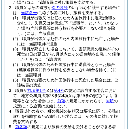
た場合には、当該職員に対し旅費を支給する。
2
職員又はその遺族が
次の各号
のいずれかに該当する場合に
は、
当該各号
に掲げる者に対し、旅費を支給する。
(1)
職員が出張又は赴任のため内国旅行中に退職
(免職を
含む。)
、失職又は休職
(以下「退職等」という。)
となっ
た場合
(当該退職等に伴う旅行を必要としない場合を除
く。)
には、当該職員
(2)
職員が出張又は赴任のため内国旅行中に死亡した場合
には、当該職員の遺族
(3)
職員が死亡した場合において、当該職員の遺族がその
死亡の日の翌日から3月以内にその居住地を出発して帰住
したときには、当該遺族
(4)
職員が出張のため外国旅行中に退職等となった場合
(当該退職等に伴う旅行を必要としない場合を除く。)
に
は、当該職員
(5)
職員が出張のため外国旅行中に死亡した場合には、当
該職員の遺族
3
職員が
前項第1号
又は
第4号
の規定に該当する場合におい
て、地方公務員法第28条第4項又は第29条の規定により退
職等となった場合には、
前項
の規定にかかわらず、
同項
の
規定による旅費は支給しない。
4
職員以外の者が、町の機関の依頼又は要求に応じ、公務の
遂行を補助するため旅行した場合には、その者に対して旅
費を支給する。
5
前各項
の規定により旅費の支給を受けることができる者