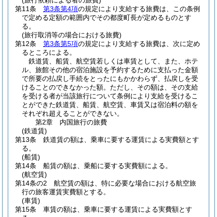
(旅行依頼による者の旅費)
第11条
第3条第4項
の規定により支給する旅費は、この条例
で定める定額の範囲内でその都度町長が定めるものとす
る。
(旅行取消等の場合における旅費)
第12条
第3条第5項
の規定により支給する旅費は、次に定め
るところによる。
鉄道賃、船賃、航空賃若しくは車賃として、また、ホテ
ル、旅館その他の宿泊施設を予約するために支払った金額
で所要の払戻し手続をとったにもかかわらず、払戻しを受
けることのできなかった額。ただし、その額は、その支給
を受ける者が当該旅行について条例により支給を受けるこ
とができた鉄道賃、船賃、航空賃、車賃又は宿泊料の額を
それぞれ超えることができない。
第2章
内国旅行の旅費
(鉄道賃)
第13条
鉄道賃の額は、乗車に要する運賃による実費額とす
る。
(船賃)
第14条
船賃の額は、乗船に要する実費額による。
(航空賃)
第14条の2
航空賃の額は、特に必要な場合における航空旅
行の旅客運賃実費額とする。
(車賃)
第15条
車賃の額は、乗車に要する運賃による実費額とす