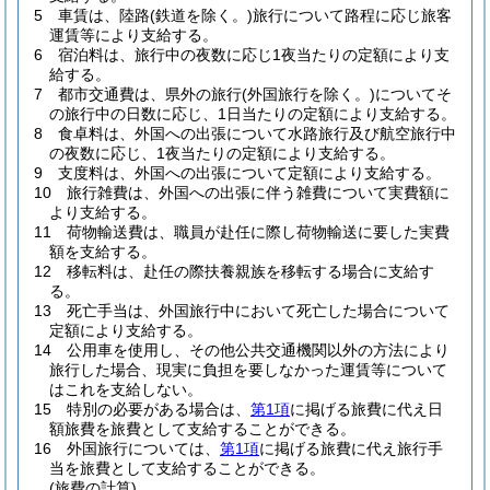
5
車賃は、陸路
(鉄道を除く。)
旅行について路程に応じ旅客
運賃等により支給する。
6
宿泊料は、旅行中の夜数に応じ1夜当たりの定額により支
給する。
7
都市交通費は、県外の旅行
(外国旅行を除く。)
についてそ
の旅行中の日数に応じ、1日当たりの定額により支給する。
8
食卓料は、外国への出張について水路旅行及び航空旅行中
の夜数に応じ、1夜当たりの定額により支給する。
9
支度料は、外国への出張について定額により支給する。
10
旅行雑費は、外国への出張に伴う雑費について実費額に
より支給する。
11
荷物輸送費は、職員が赴任に際し荷物輸送に要した実費
額を支給する。
12
移転料は、赴任の際扶養親族を移転する場合に支給す
る。
13
死亡手当は、外国旅行中において死亡した場合について
定額により支給する。
14
公用車を使用し、その他公共交通機関以外の方法により
旅行した場合、現実に負担を要しなかった運賃等について
はこれを支給しない。
15
特別の必要がある場合は、
第1項
に掲げる旅費に代え日
額旅費を旅費として支給することができる。
16
外国旅行については、
第1項
に掲げる旅費に代え旅行手
当を旅費として支給することができる。
(旅費の計算)