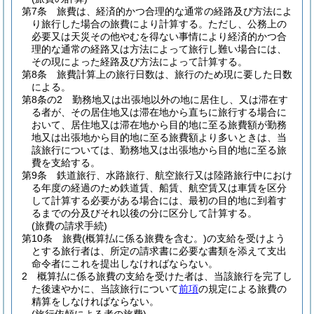
第7条
旅費は、経済的かつ合理的な通常の経路及び方法によ
り旅行した場合の旅費により計算する。
ただし、公務上の
必要又は天災その他やむを得ない事情により経済的かつ合
理的な通常の経路又は方法によって旅行し難い場合には、
その現によった経路及び方法によって計算する。
第8条
旅費計算上の旅行日数は、旅行のため現に要した日数
による。
第8条の2
勤務地又は出張地以外の地に居住し、又は滞在す
る者が、その居住地又は滞在地から直ちに旅行する場合に
おいて、居住地又は滞在地から目的地に至る旅費額が勤務
地又は出張地から目的地に至る旅費額より多いときは、当
該旅行については、勤務地又は出張地から目的地に至る旅
費を支給する。
第9条
鉄道旅行、水路旅行、航空旅行又は陸路旅行中におけ
る年度の経過のため鉄道賃、船賃、航空賃又は車賃を区分
して計算する必要がある場合には、最初の目的地に到着す
るまでの分及びそれ以後の分に区分して計算する。
(旅費の請求手続)
第10条
旅費
(概算払に係る旅費を含む。)
の支給を受けよう
とする旅行者は、所定の請求書に必要な書類を添えて支出
命令者にこれを提出しなければならない。
2
概算払に係る旅費の支給を受けた者は、当該旅行を完了し
た後速やかに、当該旅行について
前項
の規定による旅費の
精算をしなければならない。