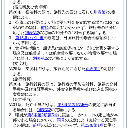
よる。
(宿泊料及び食卓料)
第28条
宿泊料の額は、旅行先の区分に応じた
別表第2
の定
額による。
2
公務上の必要により別に寝台料金を支給する場合における
宿泊料の額は、
前項
の規定にかかわらず、旅行先の区分に
応じた
別表第2
の定額の10分の7に相当する額による。
3
第18条ただし書
の規定は、外国旅行の場合の宿泊料につ
いて準用する。
4
食卓料の額は、船賃又は航空賃のほか、別に食費を要する
場合又は船賃若しくは航空賃を要しないが食費を要する場
合に限り、
別表第2
の定額により支給する。
(支度料)
第29条
支度料の額は、旅行期間に応じた
別表第2
の定額に
よる。
(旅行雑費)
第30条
旅行雑費の額は、旅行者の予防注射料、旅券の交付
手数料及び査証手数料、外貨交換手数料並びに入出国税の
実費額による。
(死亡手当)
第31条
死亡手当の額は、
第3条第2項第5号
の規定に該当す
る場合には、
別表第2
の定額による。
2
職員が
第3条第2項第5号
に該当し、かつ、その死亡地が本
邦である場合において、
同号
の規定により支給する死亡手
当の額は、
前項
の規定にかかわらず、
第22条第1項
に準じ