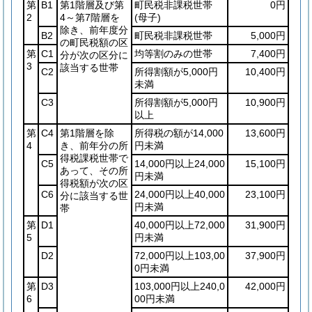
第
B1
第1階層及び第
町民税非課税世帯
0円
2
4～第7階層を
(母子)
除き、前年度分
B2
町民税非課税世帯
5,000円
の町民税額の区
第
C1
均等割のみの世帯
7,400円
分が次の区分に
3
該当する世帯
C2
所得割額が5,000円
10,400円
未満
C3
所得割額が5,000円
10,900円
以上
第
C4
第1階層を除
所得税の額が14,000
13,600円
4
き、前年分の所
円未満
得税課税世帯で
C5
14,000円以上24,000
15,100円
あって、その所
円未満
得税額が次の区
C6
24,000円以上40,000
23,100円
分に該当する世
円未満
帯
第
D1
40,000円以上72,000
31,900円
5
円未満
D2
72,000円以上103,00
37,900円
0円未満
第
D3
103,000円以上240,0
42,000円
6
00円未満