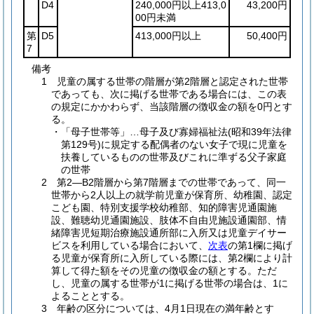
D4
240,000円以上413,0
43,200円
00円未満
第
D5
413,000円以上
50,400円
7
備考
1 児童の属する世帯の階層が第2階層と認定された世帯
であっても、次に掲げる世帯である場合には、この表
の規定にかかわらず、当該階層の徴収金の額を0円とす
る。
・「母子世帯等」…母子及び寡婦福祉法(昭和39年法律
第129号)に規定する配偶者のない女子で現に児童を
扶養しているものの世帯及びこれに準ずる父子家庭
の世帯
2 第2―B2階層から第7階層までの世帯であって、同一
世帯から2人以上の就学前児童が保育所、幼稚園、認定
こども園、特別支援学校幼稚部、知的障害児通園施
設、難聴幼児通園施設、肢体不自由児施設通園部、情
緒障害児短期治療施設通所部に入所又は児童デイサー
ビスを利用している場合において、
次表
の第1欄に掲げ
る児童が保育所に入所している際には、第2欄により計
算して得た額をその児童の徴収金の額とする。ただ
し、児童の属する世帯が1に掲げる世帯の場合は、1に
よることとする。
3 年齢の区分については、4月1日現在の満年齢とす