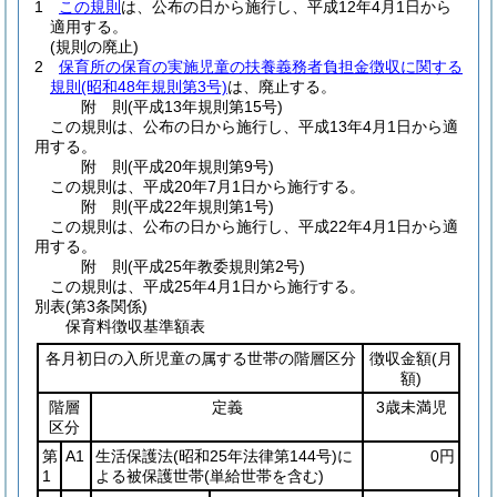
1
この規則
は、公布の日から施行し、平成12年4月1日から
適用する。
(規則の廃止)
2
保育所の保育の実施児童の扶養義務者負担金徴収に関する
規則
(昭和48年規則第3号)
は、廃止する。
附
則
(平成13年
規則第15号)
この規則は、公布の日から施行し、平成13年4月1日から適
用する。
附
則
(平成20年
規則第9号)
この規則は、平成20年7月1日から施行する。
附
則
(平成22年
規則第1号)
この規則は、公布の日から施行し、平成22年4月1日から適
用する。
附
則
(平成25年
教委規則第2号)
この規則は、平成25年4月1日から施行する。
別表
(第3条関係)
保育料徴収基準額表
各月初日の入所児童の属する世帯の階層区分
徴収金額
(月
額)
階層
定義
3歳未満児
区分
第
A1
生活保護法
(昭和25年法律第144号)
に
0円
1
よる被保護世帯
(単給世帯を含む)