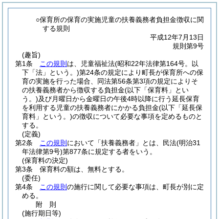
○保育所の保育の実施児童の扶養義務者負担金徴収に関
する規則
平成12年7月13日
規則第9号
(趣旨)
第1条
この規則
は、児童福祉法
(昭和22年法律第164号。以
下「法」という。)
第24条の規定により町長が保育所への保
育の実施を行った場合、同法第56条第3項の規定によりそ
の扶養義務者から徴収する負担金
(以下「保育料」とい
う。)
及び月曜日から金曜日の午後4時以降に行う延長保育
を利用する児童の扶養義務者にかかる負担金
(以下「延長保
育料」という。)
の徴収について必要な事項を定めるものと
する。
(定義)
第2条
この規則
において「扶養義務者」とは、民法
(明治31
年法律第9号)
第877条に規定する者をいう。
(保育料の決定)
第3条
保育料の額は、無料とする。
(委任)
第4条
この規則
の施行に関して必要な事項は、町長が別に定
める。
附
則
(施行期日等)