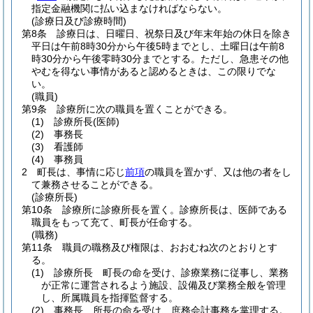
指定金融機関に払い込まなければならない。
(診療日及び診療時間)
第8条
診療日は、日曜日、祝祭日及び年末年始の休日を除き
平日は午前8時30分から午後5時までとし、土曜日は午前8
時30分から午後零時30分までとする。
ただし、急患その他
やむを得ない事情があると認めるときは、この限りでな
い。
(職員)
第9条
診療所に次の職員を置くことができる。
(1)
診療所長
(医師)
(2)
事務長
(3)
看護師
(4)
事務員
2
町長は、事情に応じ
前項
の職員を置かず、又は他の者をし
て兼務させることができる。
(診療所長)
第10条
診療所に診療所長を置く。
診療所長は、医師である
職員をもって充て、町長が任命する。
(職務)
第11条
職員の職務及び権限は、おおむね次のとおりとす
る。
(1)
診療所長 町長の命を受け、診療業務に従事し、業務
が正常に運営されるよう施設、設備及び業務全般を管理
し、所属職員を指揮監督する。
(2)
事務長 所長の命を受け、庶務会計事務を掌理する。