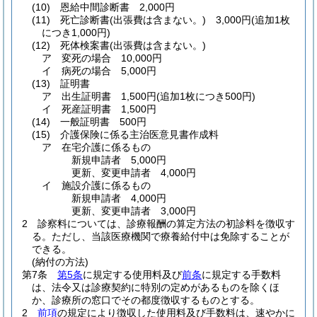
(10)
恩給中間診断書 2,000円
(11)
死亡診断書
(出張費は含まない。)
3,000円
(追加1枚
につき1,000円)
(12)
死体検案書
(出張費は含まない。)
ア
変死の場合 10,000円
イ
病死の場合 5,000円
(13)
証明書
ア
出生証明書 1,500円
(追加1枚につき500円)
イ
死産証明書 1,500円
(14)
一般証明書 500円
(15)
介護保険に係る主治医意見書作成料
ア
在宅介護に係るもの
新規申請者 5,000円
更新、変更申請者 4,000円
イ
施設介護に係るもの
新規申請者 4,000円
更新、変更申請者 3,000円
2
診察料については、診療報酬の算定方法の初診料を徴収す
る。
ただし、当該医療機関で療養給付中は免除することが
できる。
(納付の方法)
第7条
第5条
に規定する使用料及び
前条
に規定する手数料
は、法令又は診療契約に特別の定めがあるものを除くほ
か、診療所の窓口でその都度徴収するものとする。
2
前項
の規定により徴収した使用料及び手数料は、速やかに