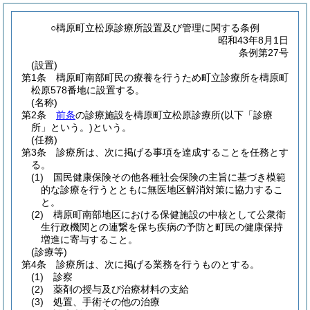
○檮原町立松原診療所設置及び管理に関する条例
昭和43年8月1日
条例第27号
(設置)
第1条
檮原町南部町民の療養を行うため町立診療所を檮原町
松原578番地に設置する。
(名称)
第2条
前条
の診療施設を檮原町立松原診療所
(以下「診療
所」という。)
という。
(任務)
第3条
診療所は、次に掲げる事項を達成することを任務とす
る。
(1)
国民健康保険その他各種社会保険の主旨に基づき模範
的な診療を行うとともに無医地区解消対策に協力するこ
と。
(2)
檮原町南部地区における保健施設の中核として公衆衛
生行政機関との連繋を保ち疾病の予防と町民の健康保持
増進に寄与すること。
(診療等)
第4条
診療所は、次に掲げる業務を行うものとする。
(1)
診察
(2)
薬剤の授与及び治療材料の支給
(3)
処置、手術その他の治療