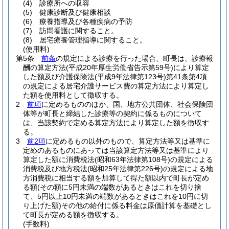
(4)
診療所への収容
(5)
健康診断及び健康相談
(6)
療養指導及び各種疾病の予防
(7)
訪問看護に関すること。
(8)
居宅療養管理指導に関すること。
(使用料)
第5条
前条
の規定による診療を行った場合、町長は、診療報
酬の算定方法
(平成20年厚生労働省告示第59号)
により算定
した額及び介護保険法
(平成9年法律第123号)
第41条第4項
の規定による居宅介護サービス費の算定方法により算定し
た額を使用料として徴収する。
2
前項
に定めるもののほか、国、地方公共団体、社会保険団
体等が町長と締結した診療等の契約に係るものについて
は、当該契約で定める算定方法により算定した額を徴収す
る。
3
前2項
に定めるもの以外のもので、算定方法等又は基準に
定めのあるものにあっては当該算定方法等又は基準により
算定した額に消費税法
(昭和63年法律第108号)
の規定による
消費税及び地方税法
(昭和25年法律第226号)
の規定による地
方消費税に相当する額を加算して得た額以内で町長が定め
る額
(その額に5円未満の端数があるときはこれを切り捨
て、5円以上10円未満の端数があるときはこれを10円に切
り上げた額)
その他の給付に係る料金は原価計算を基礎とし
て町長が定める額を徴収する。
(手数料)