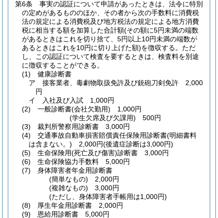
第6条
事実の認証について申請があったときは、法令に特別
の定めがあるもののほか、その者から次の手数料に消費税
法の規定による消費税及び地方税法の規定による地方消費
税に相当する額を加算した合計額
(その額に5円未満の端数
があるときはこれを切り捨て、5円以上10円未満の端数が
あるときはこれを10円に切り上げた額)
を徴収する。
ただ
し、この認証について検査を要するときは、検査料を別途
に徴収することができる。
(1)
健康診断書
ア
接客業者、毒劇物取扱免許及び銃砲刀剣免許 2,000
円
イ
入社及び入試 1,000円
(2)
一般診断書
(会社欠勤用)
1,000円
(学生欠席及び欠課用)
500円
(3)
裁判所警察用診断書 3,000円
(4)
交通事故自動車損害賠償責任保険用診断書
(明細書料
は含まない。)
2,000円
(後遺症診断は3,000円)
(5)
生命保険用
(死亡及び傷害)
診断書 3,000円
(6)
生命保険協力手数料 5,000円
(7)
身体障害者年金用診断書
(簡単なもの)
2,000円
(複雑なもの)
3,000円
(ただし、身体障害者手帳用は1,000円)
(8)
厚生年金用診断書 2,000円
(9)
恩給用診断書 5,000円