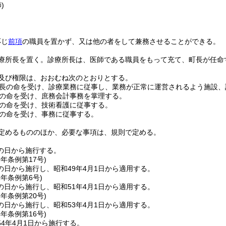
)
応じ
前項
の職員を置かず、又は他の者をして兼務させることができる。
療所長を置く。
診療所長は、医師である職員をもって充て、町長が任命
及び権限は、おおむね次のとおりとする。
長の命を受け、診療業務に従事し、業務が正常に運営されるよう施設、
の命を受け、庶務会計事務を掌理する。
の命を受け、技術看護に従事する。
の命を受け、事務に従事する。
定めるもののほか、必要な事項は、規則で定める。
の日から施行する。
9年
条例第17号)
の日から施行し、昭和49年4月1日から適用する。
1年
条例第6号)
の日から施行し、昭和51年4月1日から適用する。
3年
条例第20号)
の日から施行し、昭和53年4月1日から適用する。
4年
条例第16号)
4年4月1日から施行する。