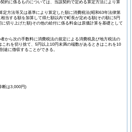
の契約に係るものについては、当該契約で定める算定方法により算
算定方法等又は基準により算定した額に消費税法
(昭和63年法律第
に相当する額を加算して得た額以内で町長が定める額
(その額に5円
円に切り上げた額)
その他の給付に係る料金は原価計算を基礎として
の者から次の手数料に消費税法の規定による消費税及び地方税法の
はこれを切り捨て、5円以上10円未満の端数があるときはこれを10
別途に徴収することができる。
断は3,000円)