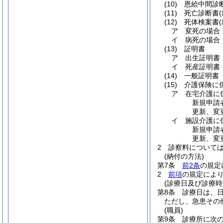
(10)
恩給中間診断
(11)
死亡診断書
(12)
死体検案書
ア
変死の場合 
イ
病死の場合 
(13)
証明書
ア
出生証明書 
イ
死産証明書 
(14)
一般証明書 
(15)
介護保険に
ア
在宅介護に
新規申請者
更新、変更
イ
施設介護に
新規申請者
更新、変更
2
診察料について
(納付の方法)
第7条
前2条
の規定
2
前項
の規定によ
(診療日及び診療時
第8条
診療日は、日
ただし、急患その
(職員)
第9条
診療所に次