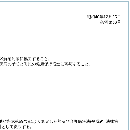
昭和46年12月25日
条例第33号
区解消対策に協力すること。
疾病の予防と町民の健康保持増進に寄与すること。
働省告示第59号)
により算定した額及び介護保険法
(平成9年法律第
料として徴収する。