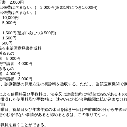
書 2,000円
(出張費は含まない。)
3,000円
(追加1枚につき1,000円)
(出張費は含まない。)
10,000円
5,000円
1,500円
(追加1枚につき500円)
1,500円
500円
係る主治医意見書作成料
係るもの
 5,000円
申請者 4,000円
係るもの
 4,000円
申請者 3,000円
は、診療報酬の算定方法の初診料を徴収する。
ただし、当該医療機関で
による使用料及び手数料は、法令又は診療契約に特別の定めがあるもの
り徴収した使用料及び手数料は、速やかに指定金融機関に払い込まなけ
間)
曜日、祝祭日及び年末年始の休日を除き平日は午前8時30分から午後5時
他やむを得ない事情があると認めるときは、この限りでない。
の職員を置くことができる。