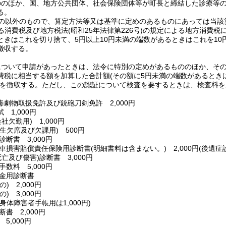
ののほか、国、地方公共団体、社会保険団体等が町長と締結した診療等
る。
の以外のもので、算定方法等又は基準に定めのあるものにあっては当該
る消費税及び地方税法
(昭和25年法律第226号)
の規定による地方消費税
ときはこれを切り捨て、5円以上10円未満の端数があるときはこれを10
徴収する。
について申請があったときは、法令に特別の定めがあるもののほか、そ
費税に相当する額を加算した合計額
(その額に5円未満の端数があるとき
を徴収する。
ただし、この認証について検査を要するときは、検査料を
毒劇物取扱免許及び銃砲刀剣免許 2,000円
 1,000円
会社欠勤用)
1,000円
学生欠席及び欠課用)
500円
断書 3,000円
車損害賠償責任保険用診断書
(明細書料は含まない。)
2,000円
(後遺症診
死亡及び傷害)
診断書 3,000円
数料 5,000円
金用診断書
の)
2,000円
の)
3,000円
身体障害者手帳用は1,000円)
書 2,000円
5,000円