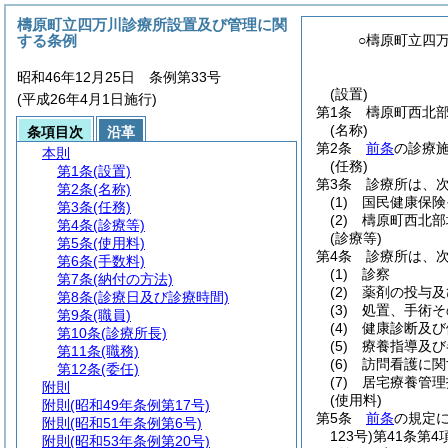
檮原町立四万川診療所設置及び管理に関
する条例
○檮原町立四
昭和46年12月25日 条例第33号
(設置)
(平成26年4月1日施行)
第1条
檮原町西北部
(名称)
条項目次
沿革
第2条
前条
の診療
本則
(任務)
第1条
(設置)
第3条
診療所は、
第2条
(名称)
(1)
国民健康保険
第3条
(任務)
(2)
檮原町西北部
第4条
(診療等)
(診療等)
第5条
(使用料)
第4条
診療所は、
第6条
(手数料)
(1)
診察
第7条
(納付の方法)
(2)
薬剤の投与及
第8条
(診療日及び診療時間)
(3)
処置、手術そ
第9条
(職員)
(4)
健康診断及び
第10条
(診療所長)
(5)
療養指導及び
第11条
(職務)
(6)
訪問看護に関
第12条
(委任)
(7)
居宅療養管理
附則
(使用料)
附則
(昭和49年条例第17号)
第5条
前条
の規定
附則
(昭和51年条例第6号)
123号)
第41条第
附則
(昭和53年条例第20号)