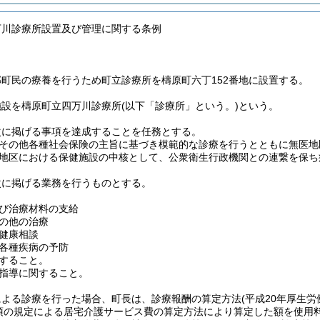
万川診療所設置及び管理に関する条例
町民の療養を行うため町立診療所を檮原町六丁152番地に設置する。
施設を檮原町立四万川診療所
(以下「診療所」という。)
という。
次に掲げる事項を達成することを任務とする。
その他各種社会保険の主旨に基づき模範的な診療を行うとともに無医地
地区における保健施設の中核として、公衆衛生行政機関との連繋を保ち
次に掲げる業務を行うものとする。
び治療材料の支給
の他の治療
健康相談
各種疾病の予防
すること。
指導に関すること。
による診療を行った場合、町長は、診療報酬の算定方法
(平成20年厚生労
4項の規定による居宅介護サービス費の算定方法により算定した額を使用