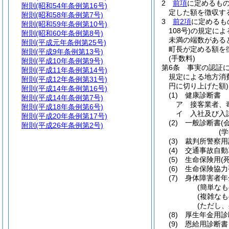
2
前項
に定めるも
附則
(昭和54年条例第16号)
定した額を徴収す
附則
(昭和58年条例第7号)
3
前2項
に定めるも
附則
(昭和59年条例第10号)
108号)
の規定によ
附則
(昭和60年条例第8号)
未満の端数がある
附則
(平成元年条例第25号)
町長が定める額を
附則
(平成9年条例第13号)
(手数料)
附則
(平成10年条例第9号)
第6条
事実の認証
附則
(平成11年条例第14号)
規定による地方消
附則
(平成12年条例第31号)
円に切り上げた額)
附則
(平成14年条例第16号)
(1)
健康診断書
附則
(平成14年条例第7号)
ア
接客業者、
附則
(平成18年条例第6号)
イ
入社及び入試
附則
(平成20年条例第17号)
(2)
一般診断書
(
附則
(平成26年条例第2号)
(
(3)
裁判所警察用診
(4)
交通事故自動
(5)
生命保険用
(
(6)
生命保険協力手
(7)
身体障害者年
(簡単なも
(複雑なも
(ただし、
(8)
厚生年金用診断
(9)
恩給用診断書 