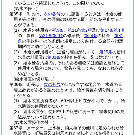
ていることを確認したときは、この限りでない。
(給水の停止)
第35条
町長は、
次の各号
の1に該当するときは、水道の使
用者等に対し、その理由の継続する間、給水を停止するこ
とができる。
(1)
水道の使用者が
第9条
、
第11条第2項
及び
第17条第4項
の工事費、
第21条第2項
の修繕費、
第24条
の料金、
第31
条
の手数料その他条例の規定により納付する金額を指定
期限内に納付しないとき。
(2)
水道の使用者が、正当な理由がなくて、
第25条
の使用
水量の計量又は
第33条
の検査を拒み、又は妨げたとき。
(3)
給水栓を汚染のおそれのある器物又は施設と連絡して
使用する場合において、警告を発しても、なおこれを改
めないとき。
(給水装置の切り離し)
第36条
町長は、
次の各号
の1に該当する場合で、水道の管
理上必要があると認めたときは、給水装置を切り離すこと
ができる。
(1)
給水装置所有者が、60日以上所在が不明で、かつ、給
水装置の使用者がないとき。
(2)
給水装置が、使用中止の状態にあって、将来使用の見
込みがないと認めたとき。
(給水装置操作の禁止)
第37条
メーター、止水栓、消火栓その他特に定められた給
水装置は、町職員又は指示された者以外これを操作しては