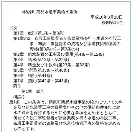
○檮原町簡易水道事業給水条例
平成10年3月10日
条例第13号
目次
第1章
総則
(第1条～第3条)
第1章の2
布設工事監督者が監督業務を行う水道の布設工
事、布設工事監督者の資格及び水道技術管理者の
資格
(第3条の2～第3条の4)
第2章
給水装置の工事及び費用
(第4条～第12条)
第3章
給水
(第13条～第22条)
第4章
料金及び手数料
(第23条～第32条)
第5章
管理
(第33条～第40条)
第6章
補則
(第41条)
第7章
罰則
(第42条・第43条)
附則
第1章
総則
(趣旨)
第1条
この条例は、檮原町簡易水道事業の給水についての料
金及び給水装置工事の費用負担その他の供給条件並びに給
水の適正を保持するために必要な事項を定めるとともに、
併せて布設工事監督者が監督業務を行う水道の布設工事、
布設工事監督者の資格及び水道技術管理者の資格を定める
ものとする。