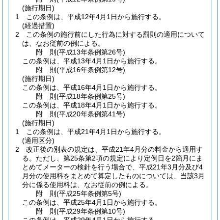
(施行期日)
1
この条例は、平成12年4月1日から施行する。
(経過措置)
2
この条例の施行前にした行為に対する罰則の適用について
は、なお従前の例による。
附
則
(平成13年
条例第26号)
この条例は、平成13年4月1日から施行する。
附
則
(平成16年
条例第12号)
(施行期日)
この条例は、平成16年4月1日から施行する。
附
則
(平成18年
条例第25号)
この条例は、平成18年4月1日から施行する。
附
則
(平成20年
条例第41号)
(施行期日)
1
この条例は、平成21年4月1日から施行する。
(適用区分)
2
改正後の別表の規定は、平成21年4月分の料金から適用す
る。
ただし、第25条第2項の規定により定例日を2箇月にま
とめてメーターの検針を行う場合で、平成21年3月分及び4
月分の使用料をまとめて算定したものについては、当該3月
分に係る使用料は、なお従前の例による。
附
則
(平成25年
条例第5号)
この条例は、平成25年4月1日から施行する。
附
則
(平成29年
条例第10号)