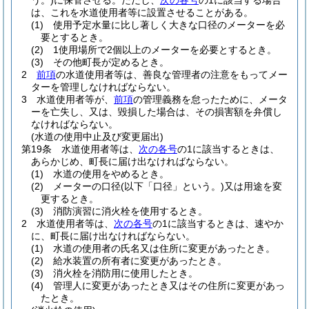
う。)
に保管させる。
ただし、
次の各号
の1に該当する場合
は、これを水道使用者等に設置させることがある。
(1)
使用予定水量に比し著しく大きな口径のメーターを必
要とするとき。
(2)
1使用場所で2個以上のメーターを必要とするとき。
(3)
その他町長が定めるとき。
2
前項
の水道使用者等は、善良な管理者の注意をもってメー
ターを管理しなければならない。
3
水道使用者等が、
前項
の管理義務を怠ったために、メータ
ーを亡失し、又は、毀損した場合は、その損害額を弁償し
なければならない。
(水道の使用中止及び変更届出)
第19条
水道使用者等は、
次の各号
の1に該当するときは、
あらかじめ、町長に届け出なければならない。
(1)
水道の使用をやめるとき。
(2)
メーターの口径
(以下「口径」という。)
又は用途を変
更するとき。
(3)
消防演習に消火栓を使用するとき。
2
水道使用者等は、
次の各号
の1に該当するときは、速やか
に、町長に届け出なければならない。
(1)
水道の使用者の氏名又は住所に変更があったとき。
(2)
給水装置の所有者に変更があったとき。
(3)
消火栓を消防用に使用したとき。
(4)
管理人に変更があったとき又はその住所に変更があっ
たとき。