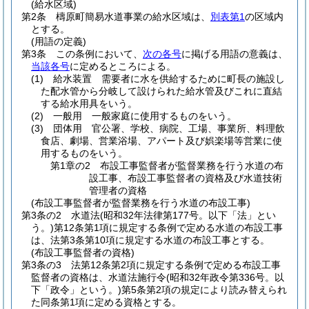
(給水区域)
第2条
檮原町簡易水道事業の給水区域は、
別表第1
の区域内
とする。
(用語の定義)
第3条
この条例において、
次の各号
に掲げる用語の意義は、
当該各号
に定めるところによる。
(1)
給水装置 需要者に水を供給するために町長の施設し
た配水管から分岐して設けられた給水管及びこれに直結
する給水用具をいう。
(2)
一般用 一般家庭に使用するものをいう。
(3)
団体用 官公署、学校、病院、工場、事業所、料理飲
食店、劇場、営業浴場、アパート及び娯楽場等営業に使
用するものをいう。
第1章の2
布設工事監督者が監督業務を行う水道の布
設工事、布設工事監督者の資格及び水道技術
管理者の資格
(布設工事監督者が監督業務を行う水道の布設工事)
第3条の2
水道法
(昭和32年法律第177号。以下「法」とい
う。)
第12条第1項に規定する条例で定める水道の布設工事
は、法第3条第10項に規定する水道の布設工事とする。
(布設工事監督者の資格)
第3条の3
法第12条第2項に規定する条例で定める布設工事
監督者の資格は、水道法施行令
(昭和32年政令第336号。以
下「政令」という。)
第5条第2項の規定により読み替えられ
た同条第1項に定める資格とする。