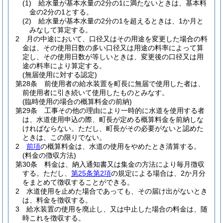
(1)
給水量が基本水量の2分の1に満たないときは、基本料
金の2分の1とする。
(2)
給水量が基本水量の2分の1を超えるときは、1か月と
みなして算定する。
2
月の中途において、口径又はその用途を変更した場合の料
金は、その使用日数の多い口径又は用途の料率によって算
定し、その使用日数が等しいときは、変更後の口径又は用
途の料率により算定する。
(無届使用に対する認定)
第28条
前使用者の給水装置を町長に無届で使用した者は、
前使用者に引き続いて使用したものとみなす。
(臨時使用の場合の概算料金の前納)
第29条
工事その他の理由により一時的に水道を使用する者
は、水道使用申込の際、町長が定める概算料金を前納しな
ければならない。
ただし、町長がその必要がないと認めた
ときは、この限りでない。
2
前項
の概算料金は、水道の使用をやめたとき清算する。
(料金の徴収方法)
第30条
料金は、納入通知書又は集金の方法により毎月徴収
する。
ただし、
第25条第2項
の規定による場合は、2か月分
をまとめて徴収することができる。
2
水道使用を止めた場合であっても、その届け出がないとき
は、料金を徴収する。
3
給水装置の使用を廃止し、又は中止した場合の料金は、随
時これを徴収する。