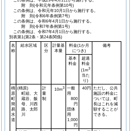
この条例は、平成29年4月1日から施行する。
附
則
(令和元年
条例第10号)
この条例は、令和元年10月1日から施行する。
附
則
(令和6年
条例第7号)
この条例は、令和6年4月1日から施行する。
附
則
(令和7年
条例第1号)
この条例は、令和7年4月1日から施行する。
別表第1
(第2条・第24条関係)
名
給水区域
区
計量基
料金
(1か月
備考
称
分
本量
につき)
基本
超過
料金
料金
3
(1m
当た
り)
檮
(檮原)
計
3
一般
40円
ただし、公共
10m
原
町組、大
量
用
施設の料金に
町
蔵谷、飯
制
800
ついては、町
簡
母、川西
円
長はこれを減
易
路、太郎
団体
額することが
水
川
用
できる。
道
1,000
円