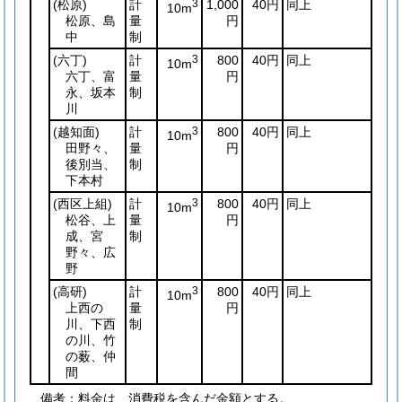
(松原)
計
3
1,000
40円
同上
10m
松原、島
量
円
中
制
(六丁)
計
3
800
40円
同上
10m
六丁、富
量
円
永、坂本
制
川
(越知面)
計
3
800
40円
同上
10m
田野々、
量
円
後別当、
制
下本村
(西区上組)
計
3
800
40円
同上
10m
松谷、上
量
円
成、宮
制
野々、広
野
(高研)
計
3
800
40円
同上
10m
上西の
量
円
川、下西
制
の川、竹
の薮、仲
間
備考：料金は、消費税を含んだ金額とする。