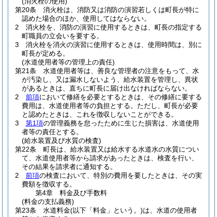
(消火栓の使用)
第20条
消火栓は、消防又は消防の演習若しくは町長が特に
認めた場合のほか、使用してはならない。
2
消火栓を、消防の演習に使用するときは、町長の指定する
町職員の立会いを要する。
3
消火栓を消火の演習に使用するときは、使用時間は、別に
町長が定める。
(水道使用者等の管理上の責任)
第21条
水道使用者等は、善良な管理者の注意をもって、水
が汚染し、又は漏水しないよう、給水装置を管理し、異状
があるときは、直ちに町長に届け出なければならない。
2
前項
において修繕を必要とするときは、その修繕に要する
費用は、水道使用者等の負担とする。
ただし、町長が必要
と認めたときは、これを徴収しないことができる。
3
第1項
の管理義務を怠ったために生じた損害は、水道使用
者等の責任とする。
(給水装置及び水質の検査)
第22条
町長は、給水装置又は給水する水道水の水質につい
て、水道使用者等から請求があったときは、検査を行い、
その結果を請求者に通知する。
2
前項
の検査において、特別の費用を要したときは、その実
費額を徴収する。
第4章
料金及び手数料
(料金の支払義務)
第23条
水道料金
(以下「料金」という。)
は、水道の使用者