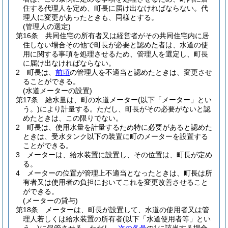
住する代理人を定め、町長に届け出なければならない。
代
理人に変更があったときも、同様とする。
(管理人の選定)
第16条
共同住宅の所有者又は経営者がその共同住宅内に居
住しない場合その他で町長が必要と認めた者は、水道の使
用に関する事項を処理させるため、管理人を選定し、町長
に届け出なければならない。
2
町長は、
前項
の管理人を不適当と認めたときは、変更させ
ることができる。
(水道メーターの設置)
第17条
給水量は、町の水道メーター
(以下「メーター」とい
う。)
により計量する。
ただし、町長がその必要がないと認
めたときは、この限りでない。
2
町長は、使用水量を計量するため特に必要があると認めた
ときは、受水タンク以下の装置に町のメーターを設置する
ことができる。
3
メーターは、給水装置に設置し、その位置は、町長が定め
る。
4
メーターの位置が管理上不適当となったときは、町長は所
有者又は使用者の負担においてこれを変更改善させること
ができる。
(メーターの貸与)
第18条
メーターは、町長が設置して、水道の使用者又は管
理人若しくは給水装置の所有者
(以下「水道使用者等」とい