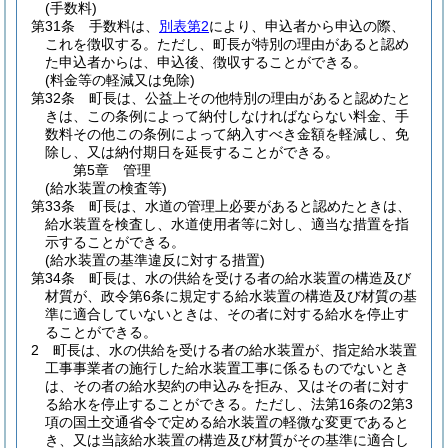
(手数料)
第31条
手数料は、
別表第2
により、申込者から申込の際、
これを徴収する。
ただし、町長が特別の理由があると認め
た申込者からは、申込後、徴収することができる。
(料金等の軽減又は免除)
第32条
町長は、公益上その他特別の理由があると認めたと
きは、この条例によって納付しなければならない料金、手
数料その他この条例によって納入すべき金額を軽減し、免
除し、又は納付期日を延長することができる。
第5章
管理
(給水装置の検査等)
第33条
町長は、水道の管理上必要があると認めたときは、
給水装置を検査し、水道使用者等に対し、適当な措置を指
示することができる。
(給水装置の基準違反に対する措置)
第34条
町長は、水の供給を受ける者の給水装置の構造及び
材質が、政令第6条に規定する給水装置の構造及び材質の基
準に適合していないときは、その者に対する給水を停止す
ることができる。
2
町長は、水の供給を受ける者の給水装置が、指定給水装置
工事事業者の施行した給水装置工事に係るものでないとき
は、その者の給水契約の申込みを拒み、又はその者に対す
る給水を停止することができる。
ただし、法第16条の2第3
項の国土交通省令で定める給水装置の軽微な変更であると
き、又は当該給水装置の構造及び材質がその基準に適合し