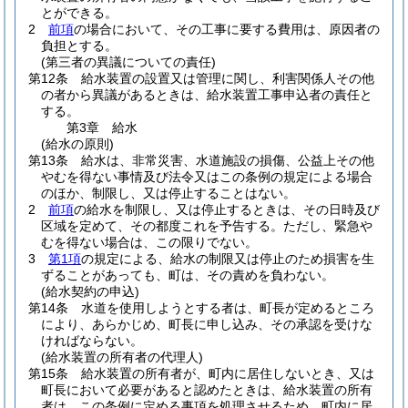
とができる。
2
前項
の場合において、その工事に要する費用は、原因者の
負担とする。
(第三者の異議についての責任)
第12条
給水装置の設置又は管理に関し、利害関係人その他
の者から異議があるときは、給水装置工事申込者の責任と
する。
第3章
給水
(給水の原則)
第13条
給水は、非常災害、水道施設の損傷、公益上その他
やむを得ない事情及び法令又はこの条例の規定による場合
のほか、制限し、又は停止することはない。
2
前項
の給水を制限し、又は停止するときは、その日時及び
区域を定めて、その都度これを予告する。
ただし、緊急や
むを得ない場合は、この限りでない。
3
第1項
の規定による、給水の制限又は停止のため損害を生
ずることがあっても、町は、その責めを負わない。
(給水契約の申込)
第14条
水道を使用しようとする者は、町長が定めるところ
により、あらかじめ、町長に申し込み、その承認を受けな
ければならない。
(給水装置の所有者の代理人)
第15条
給水装置の所有者が、町内に居住しないとき、又は
町長において必要があると認めたときは、給水装置の所有
者は、この条例に定める事項を処理させるため、町内に居