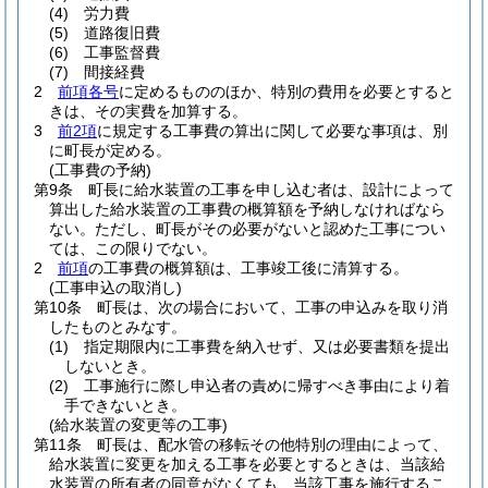
(4)
労力費
(5)
道路復旧費
(6)
工事監督費
(7)
間接経費
2
前項各号
に定めるもののほか、特別の費用を必要とすると
きは、その実費を加算する。
3
前2項
に規定する工事費の算出に関して必要な事項は、別
に町長が定める。
(工事費の予納)
第9条
町長に給水装置の工事を申し込む者は、設計によって
算出した給水装置の工事費の概算額を予納しなければなら
ない。
ただし、町長がその必要がないと認めた工事につい
ては、この限りでない。
2
前項
の工事費の概算額は、工事竣工後に清算する。
(工事申込の取消し)
第10条
町長は、次の場合において、工事の申込みを取り消
したものとみなす。
(1)
指定期限内に工事費を納入せず、又は必要書類を提出
しないとき。
(2)
工事施行に際し申込者の責めに帰すべき事由により着
手できないとき。
(給水装置の変更等の工事)
第11条
町長は、配水管の移転その他特別の理由によって、
給水装置に変更を加える工事を必要とするときは、当該給
水装置の所有者の同意がなくても、当該工事を施行するこ