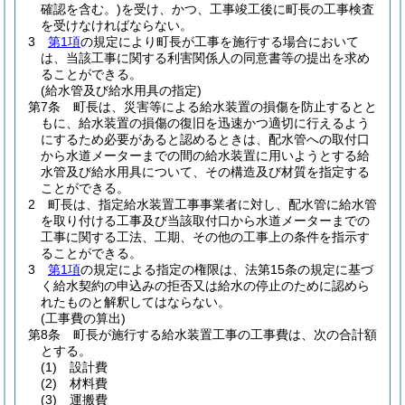
確認を含む。)
を受け、かつ、工事竣工後に町長の工事検査
を受けなければならない。
3
第1項
の規定により町長が工事を施行する場合において
は、当該工事に関する利害関係人の同意書等の提出を求め
ることができる。
(給水管及び給水用具の指定)
第7条
町長は、災害等による給水装置の損傷を防止するとと
もに、給水装置の損傷の復旧を迅速かつ適切に行えるよう
にするため必要があると認めるときは、配水管への取付口
から水道メーターまでの間の給水装置に用いようとする給
水管及び給水用具について、その構造及び材質を指定する
ことができる。
2
町長は、指定給水装置工事事業者に対し、配水管に給水管
を取り付ける工事及び当該取付口から水道メーターまでの
工事に関する工法、工期、その他の工事上の条件を指示す
ることができる。
3
第1項
の規定による指定の権限は、法第15条の規定に基づ
く給水契約の申込みの拒否又は給水の停止のために認めら
れたものと解釈してはならない。
(工事費の算出)
第8条
町長が施行する給水装置工事の工事費は、次の合計額
とする。
(1)
設計費
(2)
材料費
(3)
運搬費