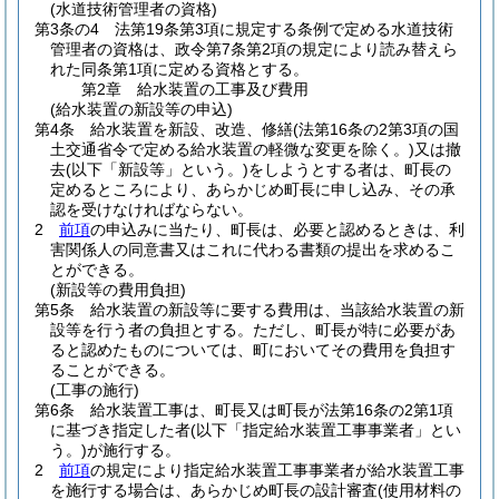
(水道技術管理者の資格)
第3条の4
法第19条第3項に規定する条例で定める水道技術
管理者の資格は、政令第7条第2項の規定により読み替えら
れた同条第1項に定める資格とする。
第2章
給水装置の工事及び費用
(給水装置の新設等の申込)
第4条
給水装置を新設、改造、修繕
(法第16条の2第3項の国
土交通省令で定める給水装置の軽微な変更を除く。)
又は撤
去
(以下「新設等」という。)
をしようとする者は、町長の
定めるところにより、あらかじめ町長に申し込み、その承
認を受けなければならない。
2
前項
の申込みに当たり、町長は、必要と認めるときは、利
害関係人の同意書又はこれに代わる書類の提出を求めるこ
とができる。
(新設等の費用負担)
第5条
給水装置の新設等に要する費用は、当該給水装置の新
設等を行う者の負担とする。
ただし、町長が特に必要があ
ると認めたものについては、町においてその費用を負担す
ることができる。
(工事の施行)
第6条
給水装置工事は、町長又は町長が法第16条の2第1項
に基づき指定した者
(以下「指定給水装置工事事業者」とい
う。)
が施行する。
2
前項
の規定により指定給水装置工事事業者が給水装置工事
を施行する場合は、あらかじめ町長の設計審査
(使用材料の