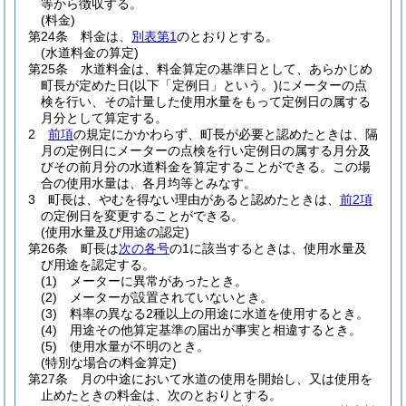
等から徴収する。
(料金)
第24条
料金は、
別表第1
のとおりとする。
(水道料金の算定)
第25条
水道料金は、料金算定の基準日として、あらかじめ
町長が定めた日
(以下「定例日」という。)
にメーターの点
検を行い、その計量した使用水量をもって定例日の属する
月分として算定する。
2
前項
の規定にかかわらず、町長が必要と認めたときは、隔
月の定例日にメーターの点検を行い定例日の属する月分及
びその前月分の水道料金を算定することができる。
この場
合の使用水量は、各月均等とみなす。
3
町長は、やむを得ない理由があると認めたときは、
前2項
の定例日を変更することができる。
(使用水量及び用途の認定)
第26条
町長は
次の各号
の1に該当するときは、使用水量及
び用途を認定する。
(1)
メーターに異常があったとき。
(2)
メーターが設置されていないとき。
(3)
料率の異なる2種以上の用途に水道を使用するとき。
(4)
用途その他算定基準の届出が事実と相違するとき。
(5)
使用水量が不明のとき。
(特別な場合の料金算定)
第27条
月の中途において水道の使用を開始し、又は使用を
止めたときの料金は、次のとおりとする。