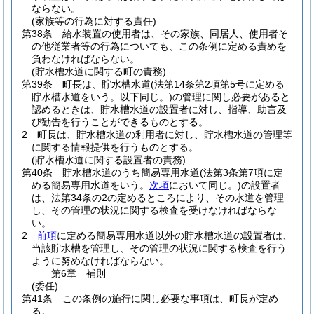
ならない。
(家族等の行為に対する責任)
第38条
給水装置の使用者は、その家族、同居人、使用者そ
の他従業者等の行為についても、この条例に定める責めを
負わなければならない。
(貯水槽水道に関する町の責務)
第39条
町長は、貯水槽水道
(法第14条第2項第5号に定める
貯水槽水道をいう。以下同じ。)
の管理に関し必要があると
認めるときは、貯水槽水道の設置者に対し、指導、助言及
び勧告を行うことができるものとする。
2
町長は、貯水槽水道の利用者に対し、貯水槽水道の管理等
に関する情報提供を行うものとする。
(貯水槽水道に関する設置者の責務)
第40条
貯水槽水道のうち簡易専用水道
(法第3条第7項に定
める簡易専用水道をいう。
次項
において同じ。)
の設置者
は、法第34条の2の定めるところにより、その水道を管理
し、その管理の状況に関する検査を受けなければならな
い。
2
前項
に定める簡易専用水道以外の貯水槽水道の設置者は、
当該貯水槽を管理し、その管理の状況に関する検査を行う
ように努めなければならない。
第6章
補則
(委任)
第41条
この条例の施行に関し必要な事項は、町長が定め
る。