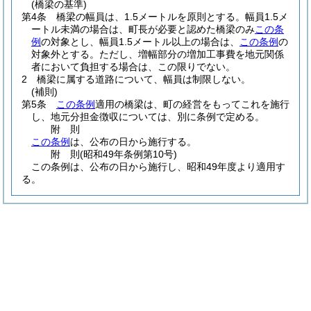
(橋梁の基準)
第4条
橋梁の幅員は、1.5メートルを原則とする。
幅員1.5メ
ートル未満の場合は、町長が必要と認めた橋梁のみ
この条
例
の対象とし、幅員1.5メートル以上の場合は、
この条例
の
対象外とする。
ただし、増幅部分の増加工事費を地元関係
者において負担する場合は、この限りでない。
2
橋梁に属する道路について、幅員は制限しない。
(補則)
第5条
この条例
適用の橋梁は、町の経営をもってこれを施行
し、地元分担金徴収については、別に条例で定める。
附
則
この条例
は、公布の日から施行する。
附
則
(昭和49年
条例第10号)
この条例は、公布の日から施行し、昭和49年度より適用す
る。