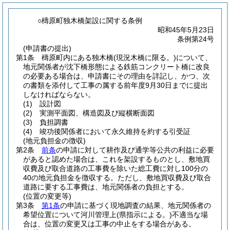
○檮原町独木橋架設に関する条例
昭和45年5月23日
条例第24号
(申請書の提出)
第1条
檮原町内にある独木橋
(現況木橋に限る。)
について、
地元関係者が沈下橋形態による鉄筋コンクリート橋に改良
の必要ある場合は、申請書にその理由を詳記し、かつ、次
の書類を添付して工事の属する前年度9月30日までに提出
しなければならない。
(1)
設計図
(2)
実測平面図、構造図及び縦横断面図
(3)
負担調書
(4)
竣功後関係者において永久維持を約する引受証
(地元負担金の徴収)
第2条
前条
の申請に対して耕作及び通学等公共の利益に必要
があると認めた場合は、これを架設するものとし、敷地買
収費及び取合道路の工事費を除いた総工費に対し100分の
40の地元負担金を徴収する。
ただし、敷地買収費及び取合
道路に要する工事費は、地元関係者の負担とする。
(位置の変更等)
第3条
第1条
の申請に基づく現地調査の結果、地元関係者の
希望位置について河川管理上
(県指示による。)
不適当な場
合は、位置の変更又は工事の中止をする場合がある。