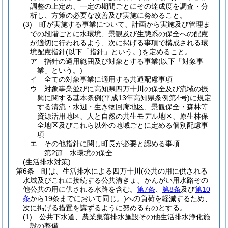
調整の上定め、一定の期間ごとにその達成度を調査・分
析し、方策の必要な改善及び実施に努めること。
(3)
町が実施する事業について、計画から実施及び管理ま
での段階ごとに水環境、景観及び生態系の保全への配慮
が適切に行われるよう、次に掲げる事項で構成される環
境配慮指針
(以下「指針」という。)
を定めること。
ア
指針の適用範囲及び対象とする事業
(以下「対象事
業」という。)
イ
全ての対象事業に適用する共通配慮事項
ウ
対象事業並びに高知県四万十川の保全及び流域の振
興に関する基本条例
(平成13年高知県条例第4号)
に規定
する清流・水辺・生き物回廊地区、景観保全・森林等
資源活用地区、人と自然の共生モデル地区、原生林保
全地区及びこれら以外の地域ごとに定める個別配慮事
項
エ
その他指針に関し町長が必要と認める事項
第2節
水環境の保全
(生活排水対策)
第6条
町は、生活排水による四万十川
(公共の用に供される
水域及びこれに接続する公共溝きょ、かんがい用水路その
他公共の用に供される水路を含む。
第7条
、
第8条
及び
第10
条
から19条までにおいて同じ。)
への負荷を軽減するため、
次に掲げる措置を講ずるように努めるものとする。
(1)
公共下水道、農業集落排水施設その他生活排水浄化施
設の整備