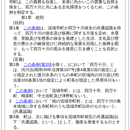
市町は、この責務を自覚し、未来に向かいこの貴重な自然を
保全し、四万十川と共にある文化環境をつくるため、この条
例を制定する。
第1章
総則
(目的)
第1条
この条例
は、流域市町が四万十川保全の共通認識を持
って、四万十川の保全及び振興に関する方策を定め、水環
境、景観及び生態系の保全を基礎とした生活、文化及び歴
史の豊かさの確保並びに持続的な発展を目指した振興を図
り、もって四万十川の恵みを後世に引き継ぐことを目的と
する。
(定義)
第2条
この条例
(
第3項
を除く。)
において「四万十川」と
は、河川法
(昭和39年法律第167号)
第4条第1項の規定によ
り指定された渡川水系のうちの本町の区域内の河川及び同
法第100条第1項の規定により町長が指定した準用河川をい
う。
2
この条例
において「流域市町」とは、四万十市、四万十
町、檮原町、中土佐町及び津野町をいう。
3
この条例
において「他の流域市町村」とは、四万十川の集
水地域に存する市町村のうち流域市町以外のものをいう。
(共通認識)
第3条
町は、次に掲げる事項を流域市町相互の共通認識
(以
下「共通認識」という。)
として、施策を推進するものとす
る。