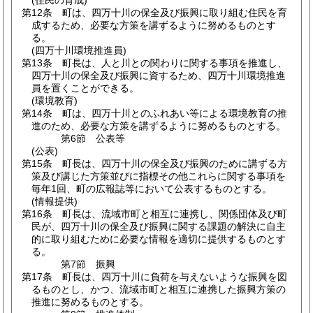
(住民の育成)
第12条
町は、四万十川の保全及び振興に取り組む住民を育
成するため、必要な方策を講ずるように努めるものとす
る。
(四万十川環境推進員)
第13条
町長は、人と川との関わりに関する事項を推進し、
四万十川の保全及び振興に資するため、四万十川環境推進
員を置くことができる。
(環境教育)
第14条
町は、四万十川とのふれあい等による環境教育の推
進のため、必要な方策を講ずるように努めるものとする。
第6節
公表等
(公表)
第15条
町長は、四万十川の保全及び振興のために講ずる方
策及び講じた方策並びに指標その他これらに関する事項を
毎年1回、町の広報誌等において公表するものとする。
(情報提供)
第16条
町長は、流域市町と相互に連携し、関係団体及び町
民が、四万十川の保全及び振興に関する課題の解決に自主
的に取り組むために必要な情報を適切に提供するものとす
る。
第7節
振興
第17条
町長は、四万十川に負荷を与えないような振興を図
るものとし、かつ、流域市町と相互に連携した振興方策の
推進に努めるものとする。