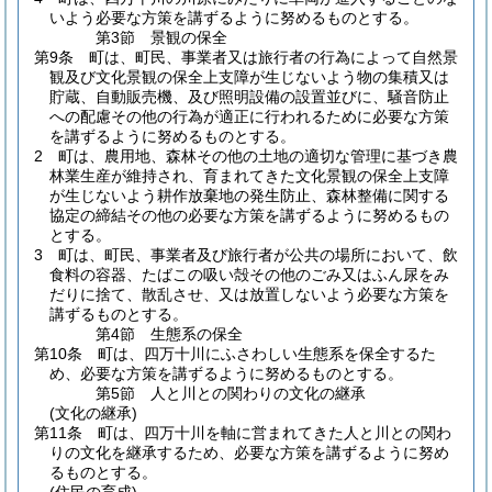
いよう必要な方策を講ずるように努めるものとする。
第3節
景観の保全
第9条
町は、町民、事業者又は旅行者の行為によって自然景
観及び文化景観の保全上支障が生じないよう物の集積又は
貯蔵、自動販売機、及び照明設備の設置並びに、騒音防止
への配慮その他の行為が適正に行われるために必要な方策
を講ずるように努めるものとする。
2
町は、農用地、森林その他の土地の適切な管理に基づき農
林業生産が維持され、育まれてきた文化景観の保全上支障
が生じないよう耕作放棄地の発生防止、森林整備に関する
協定の締結その他の必要な方策を講ずるように努めるもの
とする。
3
町は、町民、事業者及び旅行者が公共の場所において、飲
食料の容器、たばこの吸い殻その他のごみ又はふん尿をみ
だりに捨て、散乱させ、又は放置しないよう必要な方策を
講ずるものとする。
第4節
生態系の保全
第10条
町は、四万十川にふさわしい生態系を保全するた
め、必要な方策を講ずるように努めるものとする。
第5節
人と川との関わりの文化の継承
(文化の継承)
第11条
町は、四万十川を軸に営まれてきた人と川との関わ
りの文化を継承するため、必要な方策を講ずるように努め
るものとする。