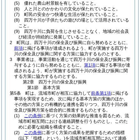
(5)
優れた農山村景観を有していること。
(6)
人と川とのかかわりの文化が保たれていること。
(7)
町民の安全かつ快適な生活が保たれていること。
(8)
四万十川が子供たちの遊びの場として活用されている
こと。
(9)
四万十川に負荷を生じさせることなく、地域の社会及
び経済が持続的に発展していること。
2
町民は、四万十川の保全及び振興に自ら努めるとともに、
前項
に掲げる事項が達成されるよう、町が実施する四万十
川の保全及び振興に関する方策に協力するものとする。
3
事業者は、事業活動を通じて四万十川の保全及び振興に寄
与するように自ら努めるとともに、
第1項
に掲げる事項が達
成されるよう、町が実施する四万十川の保全及び振興に関
する方策に協力するものとする。
第2章
四万十川の保全及び振興
第1節
基本方策
第5条
町は、流域市町が相互に協力して
前条第1項
に掲げる
事項を実現するため、次に掲げる基本方策の実施のほか、
その他の方策との有機的な連携を図りつつ、四万十川の保
全及び振興方策を総合的に推進するものとする。
(1)
この条例
に基づく方策の効果的な推進を図るため、流
域市町相互間における連絡調整を行うものとし、このた
めに必要な組織を構成すること。
(2)
この条例
に基づく方策の成果を把握するための指標
(以下「指標」という。)
を流域市町相互間において連絡