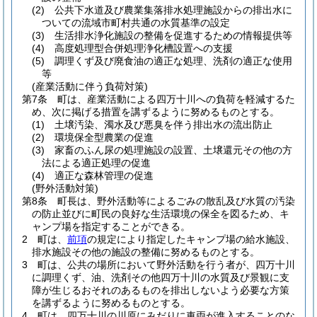
(2)
公共下水道及び農業集落排水処理施設からの排出水に
ついての流域市町村共通の水質基準の設定
(3)
生活排水浄化施設の整備を促進するための情報提供等
(4)
高度処理型合併処理浄化槽設置への支援
(5)
調理くず及び廃食油の適正な処理、洗剤の適正な使用
等
(産業活動に伴う負荷対策)
第7条
町は、産業活動による四万十川への負荷を軽減するた
め、次に掲げる措置を講ずるように努めるものとする。
(1)
土壌汚染、濁水及び悪臭を伴う排出水の流出防止
(2)
環境保全型農業の促進
(3)
家畜のふん尿の処理施設の設置、土壌還元その他の方
法による適正処理の促進
(4)
適正な森林管理の促進
(野外活動対策)
第8条
町長は、野外活動等によるごみの散乱及び水質の汚染
の防止並びに町民の良好な生活環境の保全を図るため、キ
ャンプ場を指定することができる。
2
町は、
前項
の規定により指定したキャンプ場の給水施設、
排水施設その他の施設の整備に努めるものとする。
3
町は、公共の場所において野外活動を行う者が、四万十川
に調理くず、油、洗剤その他四万十川の水質及び景観に支
障が生じるおそれのあるものを排出しないよう必要な方策
を講ずるように努めるものとする。
4
町は、四万十川の川原にみだりに車両が進入することのな