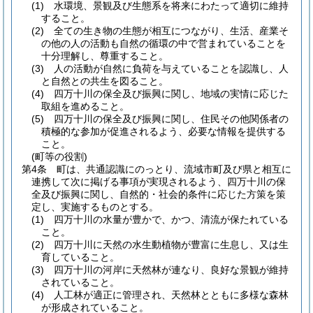
(1)
水環境、景観及び生態系を将来にわたって適切に維持
すること。
(2)
全ての生き物の生態が相互につながり、生活、産業そ
の他の人の活動も自然の循環の中で営まれていることを
十分理解し、尊重すること。
(3)
人の活動が自然に負荷を与えていることを認識し、人
と自然との共生を図ること。
(4)
四万十川の保全及び振興に関し、地域の実情に応じた
取組を進めること。
(5)
四万十川の保全及び振興に関し、住民その他関係者の
積極的な参加が促進されるよう、必要な情報を提供する
こと。
(町等の役割)
第4条
町は、共通認識にのっとり、流域市町及び県と相互に
連携して次に掲げる事項が実現されるよう、四万十川の保
全及び振興に関し、自然的・社会的条件に応じた方策を策
定し、実施するものとする。
(1)
四万十川の水量が豊かで、かつ、清流が保たれている
こと。
(2)
四万十川に天然の水生動植物が豊富に生息し、又は生
育していること。
(3)
四万十川の河岸に天然林が連なり、良好な景観が維持
されていること。
(4)
人工林が適正に管理され、天然林とともに多様な森林
が形成されていること。