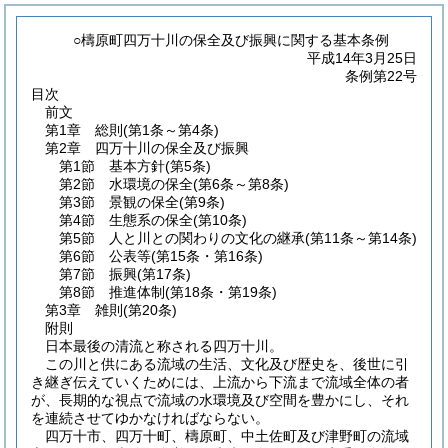
○檮原町四万十川の保全及び振興に関する基本条例
平成14年3月25日
条例第22号
目次
前文
第1章
総則
(第1条～第4条)
第2章
四万十川の保全及び振興
第1節
基本方針
(第5条)
第2節
水環境の保全
(第6条～第8条)
第3節
景観の保全
(第9条)
第4節
生態系の保全
(第10条)
第5節
人と川との関わりの文化の継承
(第11条～第14条)
第6節
公表等
(第15条・第16条)
第7節
振興
(第17条)
第8節
推進体制
(第18条・第19条)
第3章
雑則
(第20条)
附則
日本最後の清流と称される四万十川。
この川と供にある流域の生活、文化及び歴史を、後世に引
き継ぎ伝えていくためには、上流から下流まで流域全体の者
が、長期的な視点で流域の水環境及び空間を豊かにし、それ
を連続させてゆかなければならない。
四万十市、四万十町、檮原町、中土佐町及び津野町の流域