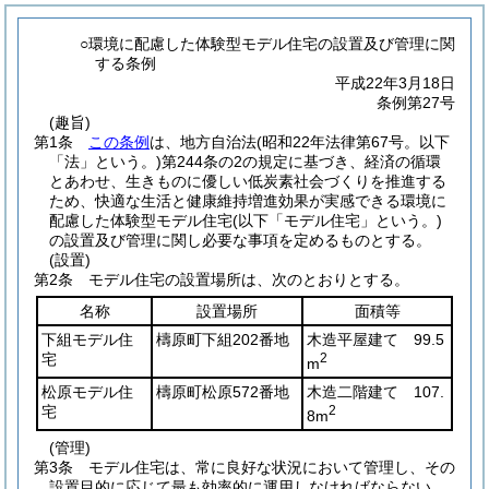
○環境に配慮した体験型モデル住宅の設置及び管理に関
する条例
平成22年3月18日
条例第27号
(趣旨)
第1条
この条例
は、地方自治法
(昭和22年法律第67号。以下
「法」という。)
第244条の2の規定に基づき、経済の循環
とあわせ、生きものに優しい低炭素社会づくりを推進する
ため、快適な生活と健康維持増進効果が実感できる環境に
配慮した体験型モデル住宅
(以下「モデル住宅」という。)
の設置及び管理に関し必要な事項を定めるものとする。
(設置)
第2条
モデル住宅の設置場所は、次のとおりとする。
名称
設置場所
面積等
下組モデル住
檮原町下組202番地
木造平屋建て 99.5
宅
2
m
松原モデル住
檮原町松原572番地
木造二階建て 107.
宅
2
8m
(管理)
第3条
モデル住宅は、常に良好な状況において管理し、その
設置目的に応じて最も効率的に運用しなければならない。