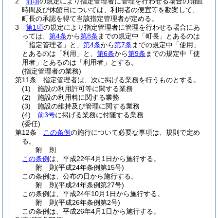
2
前項
の規定により指定管理者に管理を行わせる場合の開館
時間及び休館日については、利用者の便宜等を勘案して、
町長の承認を得て当該指定管理者が定める。
3
第1項
の規定により指定管理者に管理を行わせる場合にあ
っては、
第4条
から
第8条
までの規定中「町長」とあるのは
「指定管理者」と、
第4条
から
第7条
までの規定中「使用」
とあるのは「利用」と、
第6条
から
第9条
までの規定中「使
用者」とあるのは「利用者」とする。
(指定管理者の業務)
第11条
指定管理者は、次に掲げる業務を行うものとする。
(1)
施設の利用許可等に関する業務
(2)
施設の利用料に関する業務
(3)
施設の維持及び管理に関する業務
(4)
前3号
に掲げる業務に付随する業務
(委任)
第12条
この条例
の施行について必要な事項は、規則で定め
る。
附
則
この条例
は、平成22年4月1日から施行する。
附
則
(平成24年
条例第15号)
この条例は、公布の日から施行する。
附
則
(平成24年
条例第27号)
この条例は、平成24年10月1日から施行する。
附
則
(平成26年
条例第2号)
この条例は、平成26年4月1日から施行する。