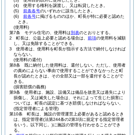
(3)
使用目的以外に使用したとき。
(4)
使用する権利を譲渡し、又は転貸したとき。
(5)
前条各号
のいずれかに該当したとき。
(6)
前各号
に掲げるもののほか、町長が特に必要と認めた
とき。
(使用料)
第7条
モデル住宅の、使用料は
別表
のとおりとする。
2
町長は、公益上必要と認める場合は、
前項
の使用料を減額
し、又は免除することができる。
3
使用者は、使用料を町長が指示する方法で納付しなければ
ならない。
(使用料の還付)
第8条
既に納付した使用料は、還付しない。
ただし、使用者
の責めによらない事由で使用することができなかったと町
長が認めたときは、その全部又は一部を還付することがで
きる。
(損害賠償の義務)
第9条
使用者は、施設、設備又は備品を故意又は過失により
損傷し、又は滅失した場合は、それによって生じた損害に
ついては、町長の認定に基づき賠償しなければならない。
(指定管理者による管理)
第10条
町長は、施設の管理運営上必要があると認めるとき
は、指定管理者
(法第244条の2第3項に規定する指定管理者
をいう。以下同じ。)
に施設の管理を行わせることができ
る。