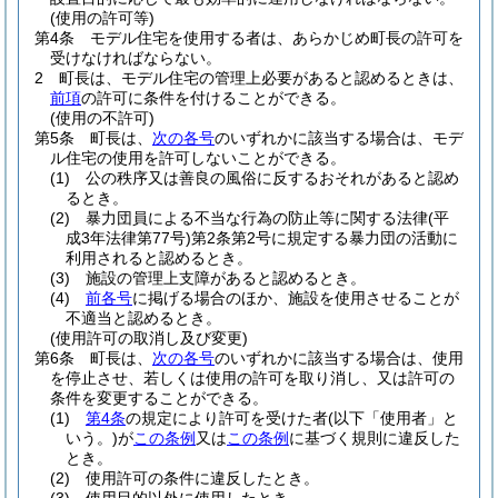
(使用の許可等)
第4条
モデル住宅を使用する者は、あらかじめ町長の許可を
受けなければならない。
2
町長は、モデル住宅の管理上必要があると認めるときは、
前項
の許可に条件を付けることができる。
(使用の不許可)
第5条
町長は、
次の各号
のいずれかに該当する場合は、モデ
ル住宅の使用を許可しないことができる。
(1)
公の秩序又は善良の風俗に反するおそれがあると認め
るとき。
(2)
暴力団員による不当な行為の防止等に関する法律
(平
成3年法律第77号)
第2条第2号に規定する暴力団の活動に
利用されると認めるとき。
(3)
施設の管理上支障があると認めるとき。
(4)
前各号
に掲げる場合のほか、施設を使用させることが
不適当と認めるとき。
(使用許可の取消し及び変更)
第6条
町長は、
次の各号
のいずれかに該当する場合は、使用
を停止させ、若しくは使用の許可を取り消し、又は許可の
条件を変更することができる。
(1)
第4条
の規定により許可を受けた者
(以下「使用者」と
いう。)
が
この条例
又は
この条例
に基づく規則に違反した
とき。
(2)
使用許可の条件に違反したとき。