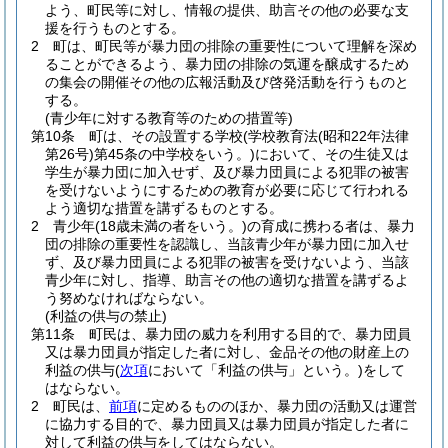
よう、町民等に対し、情報の提供、助言その他の必要な支
援を行うものとする。
2
町は、町民等が暴力団の排除の重要性について理解を深め
ることができるよう、暴力団の排除の気運を醸成するため
の集会の開催その他の広報活動及び啓発活動を行うものと
する。
(青少年に対する教育等のための措置等)
第10条
町は、その設置する学校
(学校教育法
(昭和22年法律
第26号)
第45条の中学校をいう。)
において、その生徒又は
学生が暴力団に加入せず、及び暴力団員による犯罪の被害
を受けないようにするための教育が必要に応じて行われる
よう適切な措置を講ずるものとする。
2
青少年
(18歳未満の者をいう。)
の育成に携わる者は、暴力
団の排除の重要性を認識し、当該青少年が暴力団に加入せ
ず、及び暴力団員による犯罪の被害を受けないよう、当該
青少年に対し、指導、助言その他の適切な措置を講ずるよ
う努めなければならない。
(利益の供与の禁止)
第11条
町民は、暴力団の威力を利用する目的で、暴力団員
又は暴力団員が指定した者に対し、金品その他の財産上の
利益の供与
(
次項
において「利益の供与」という。)
をして
はならない。
2
町民は、
前項
に定めるもののほか、暴力団の活動又は運営
に協力する目的で、暴力団員又は暴力団員が指定した者に
対して利益の供与をしてはならない。