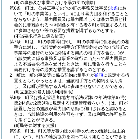
(町の事務及び事業における暴力団の排除)
第6条
町は、公共工事その他の町の事務又は事業
(
次条
にお
いて「町の事業等」という。)
により暴力団を利することと
ならないよう、暴力団員又は暴力団若しくは暴力団員と社
会的に非難されるべき関係を有する者を町が実施する入札
に参加させない等の必要な措置を講ずるものとする。
(不当要求行為に係る措置)
第7条
町は、町の事業等に関し、町の事業等に係る契約の相
手方に対し、当該契約の相手方
(下請契約その他の当該町の
事業等の遂行のために締結する契約の相手方を含む。)
が、
当該契約に係る事務又は事業の遂行に当たって暴力団員に
よる不当要求行為を受けたときは、町に報告を行うことを
義務付ける等の必要な措置を講ずるものとする。
2
町は、町の事業等に係る契約の相手方が
前項
に規定する措
置をとらなかったときは、当該相手方との契約を取り消
し、又は町が実施する入札に参加させないことができる。
(町立施設の暴力団の利用制限)
第8条
町又は指定管理者
(地方自治法
(昭和22年法律第67号)
第244条の2第3項に規定する指定管理者をいう。)
は、町が
設置した公の施設が暴力団の活動に利用されると認めると
きは、当該施設の利用の許可をせず、又は利用の許可を取
り消すことができる。
(町民等に対する支援)
第9条
町は、町民等が暴力団の排除のための活動に自主的
に、かつ、相互の連携協力を図って取り組むことができる