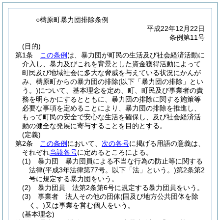
○檮原町暴力団排除条例
平成22年12月22日
条例第11号
(目的)
第1条
この条例
は、暴力団が町民の生活及び社会経済活動に
介入し、暴力及びこれを背景とした資金獲得活動によって
町民及び地域社会に多大な脅威を与えている状況にかんが
み、檮原町からの暴力団の排除
(以下「暴力団の排除」とい
う。)
について、基本理念を定め、町、町民及び事業者の責
務を明らかにするとともに、暴力団の排除に関する施策等
必要な事項を定めることにより、暴力団の排除を推進し、
もって町民の安全で安心な生活を確保し、及び社会経済活
動の健全な発展に寄与することを目的とする。
(定義)
第2条
この条例
において、
次の各号
に掲げる用語の意義は、
それぞれ
当該各号
に定めるところによる。
(1)
暴力団 暴力団員による不当な行為の防止等に関する
法律
(平成3年法律第77号。以下「法」という。)
第2条第2
号に規定する暴力団をいう。
(2)
暴力団員 法第2条第6号に規定する暴力団員をいう。
(3)
事業者 法人その他の団体
(国及び地方公共団体を除
く。)
又は事業を営む個人をいう。
(基本理念)