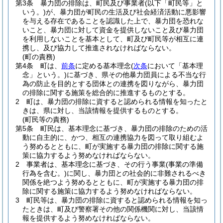
第3条
暴力団の排除は、町民及び事業者
(以下「町民等」と
いう。)
が、暴力団が町民の生活及び社会経済活動に悪影響
を与える存在であることを認識した上で、暴力団を恐れな
いこと、暴力団に対して資金を提供しないこと及び暴力団
を利用しないことを基本として、町及び町民等が相互に連
携し、及び協力して推進されなければならない。
(町の責務)
第4条
町は、
前条
に定める基本理念
(
次条
において「基本理
念」という。)
に基づき、県その他暴力団員による不当な行
為の防止を目的とする団体との連携を図りながら、暴力団
の排除に関する施策を総合的に推進するものとする。
2
町は、暴力団の排除に資すると認められる情報を知ったと
きは、県に対し、当該情報を提供するものとする。
(町民等の責務)
第5条
町民は、基本理念に基づき、暴力団の排除のための活
動に自主的に、かつ、相互の連携協力を図って取り組むよ
う努めるとともに、町が実施する暴力団の排除に関する施
策に協力するよう努めなければならない。
2
事業者は、基本理念に基づき、その行う事業
(事業の準備
行為を含む。)
に関し、暴力団との社会的に非難されるべき
関係を絶つよう努めるとともに、町が実施する暴力団の排
除に関する施策に協力するよう努めなければならない。
3
町民等は、暴力団の排除に資すると認められる情報を知っ
たときは、町及び警察署その他の関係機関に対し、当該情
報を提供するよう努めなければならない。