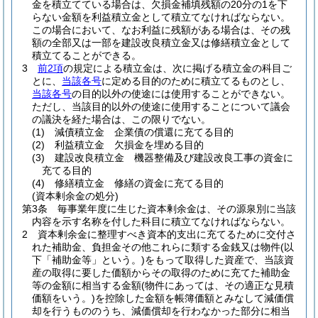
金を積立てている場合は、欠損金補填残額の20分の1を下
らない金額を利益積立金として積立てなければならない。
この場合において、なお利益に残額がある場合は、その残
額の全部又は一部を建設改良積立金又は修繕積立金として
積立てることができる。
3
前2項
の規定による積立金は、次に掲げる積立金の科目ご
とに、
当該各号
に定める目的のために積立てるものとし、
当該各号
の目的以外の使途には使用することができない。
ただし、当該目的以外の使途に使用することについて議会
の議決を経た場合は、この限りでない。
(1)
減債積立金 企業債の償還に充てる目的
(2)
利益積立金 欠損金を埋める目的
(3)
建設改良積立金 機器整備及び建設改良工事の資金に
充てる目的
(4)
修繕積立金 修繕の資金に充てる目的
(資本剰余金の処分)
第3条
毎事業年度に生じた資本剰余金は、その源泉別に当該
内容を示す名称を付した科目に積立てなければならない。
2
資本剰余金に整理すべき資本的支出に充てるために交付さ
れた補助金、負担金その他これらに類する金銭又は物件
(以
下「補助金等」という。)
をもって取得した資産で、当該資
産の取得に要した価額からその取得のために充てた補助金
等の金額に相当する金額
(物件にあっては、その適正な見積
価額をいう。)
を控除した金額を帳簿価額とみなして減価償
却を行うもののうち、減価償却を行わなかった部分に相当