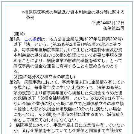
○檮原病院事業の利益及び資本剰余金の処分等に関する
条例
平成24年3月12日
条例第22号
(趣旨)
第1条
この条例
は、地方公営企業法
(昭和27年法律第292号)
以下「法」という。)第32条第2項及び第3項の規定に基づ
き、毎事業年度病院事業において生じた利益剰余金及び資
本剰余金の処分並びに欠損の処理について必要な事項を定
めることにより、病院事業の財政的基盤を確立し、もって
病院事業の健全な運営に寄与することを定めるものとす
る。
(利益の処分及び積立金の取崩し)
第2条
病院事業において、事業年度末日に企業債を有してい
る場合は、毎事業年度に生じた利益のうち、法第32条第1
項の規定により前事業年度から繰越した欠損金をうめた後
の残額
(以下「欠損金補填残額」という。)
の20分の1を下ら
ない金額
(企業債の額から既に積立てた減債積立金の積立額
を控除した額が欠損金補填残額の20分の1に満たない場合
にあっては、その額)
を企業債の額に達するまで、減債積立
金として積立てなければならない。
2
病院事業において、事業年度末日に企業債を有していない
か、又は企業債を有していても企業債と同額まで当該積立