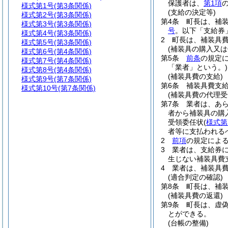
保護者は、
第1項
様式第1号
(第3条関係)
(支給の決定等)
様式第2号
(第3条関係)
第4条
町長は、補
様式第3号
(第3条関係)
号
。以下「支給券
様式第4号
(第3条関係)
2
町長は、補装具
様式第5号
(第3条関係)
(補装具の購入又は
様式第6号
(第4条関係)
第5条
前条
の規定
様式第7号
(第4条関係)
「業者」という。)
様式第8号
(第4条関係)
(補装具費の支給)
様式第9号
(第7条関係)
第6条
補装具費支
様式第10号
(第7条関係)
(補装具費の代理受
第7条
業者は、あ
者から補装具の購
受領委任状
(
様式第
者等に支払われる
2
前項
の規定によ
3
業者は、支給券
生じない補装具費
4
業者は、補装具
(適合判定の確認)
第8条
町長は、補
(補装具費の返還)
第9条
町長は、虚
とができる。
(台帳の整備)