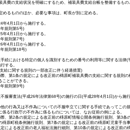
装具費の支給状況を明確にするため、補装具費支給台帳を整備するもの
定めるもののほか、必要な事項は、町長が別に定める。
24年4月1日から施行する。
5年
規則第5号)
5年4月1日から施行する。
6年
規則第7号)
6年4月1日から施行する。
7年
規則第18号)
政手続における特定の個人を識別するための番号の利用等に関する法律
(
施行する。
の支給に関する規則の一部改正に伴う経過措置)
の際、第1条の規定による改正前の檮原町補装具費の支給に関する規則の
ることができる。
8年
規則第9号)
政不服審査法
(平成26年法律第68号)
の施行の日
(平成28年4月1日)
から施
の他の行為又は不作為についての不服申立てに関する手続であってこの
に係る行政庁の不作為に係るものについては、なお従前の例による。
際、第2条の規定による改正前の梼原町情報公開条例施行規則、第3条
の梼原町税条例施行規則、第7条の規定による改正前の梼原町児童手当
規定による改正前の老人福祉法施行細則、第10条の規定による改正前の