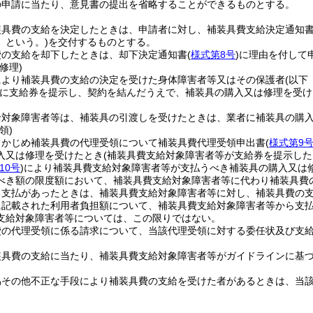
の申請に当たり、意見書の提出を省略することができるものとする。
装具費の支給を決定したときは、申請者に対し、補装具費支給決定通知
」という。)
を交付するものとする。
費の支給を却下したときは、却下決定通知書
(
様式第8号
)
に理由を付して
修理)
により補装具費の支給の決定を受けた身体障害者等又はその保護者
(以下
に支給券を提示し、契約を結んだうえで、補装具の購入又は修理を受け
給対象障害者等は、補装具の引渡しを受けたときは、業者に補装具の購
領)
らかじめ補装具費の代理受領について補装具費代理受領申出書
(
様式第9
入又は修理を受けたとき
(補装具費支給対象障害者等が支給券を提示した
10号
)
により補装具費支給対象障害者等が支払うべき補装具の購入又は
べき額の限度額において、補装具費支給対象障害者等に代わり補装具費
る支払があったときは、補装具費支給対象障害者等に対し、補装具費の
に記載された利用者負担額について、補装具費支給対象障害者等から支
支給対象障害者等については、この限りではない。
費の代理受領に係る請求について、当該代理受領に対する委任状及び支
装具費の支給に当たり、補装具費支給対象障害者等がガイドラインに基
偽その他不正な手段により補装具費の支給を受けた者があるときは、当