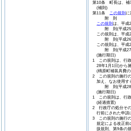
第10条
町長は、補
(補則)
第11条
この規則
に
附
則
この規則
は、平成
附
則
(平成2
この規則は、平成2
附
則
(平成2
この規則は、平成2
附
則
(平成2
(施行期日)
1
この規則は、行
28年1月1日)
から
(檮原町補装具費
2
この規則の施行
加え、なお使用す
附
則
(平成2
(施行期日)
1
この規則は、行
(経過措置)
2
行政庁の処分そ
行前にされた申請
3
この規則の施行の
規定による改正前
扱規則、第9条の