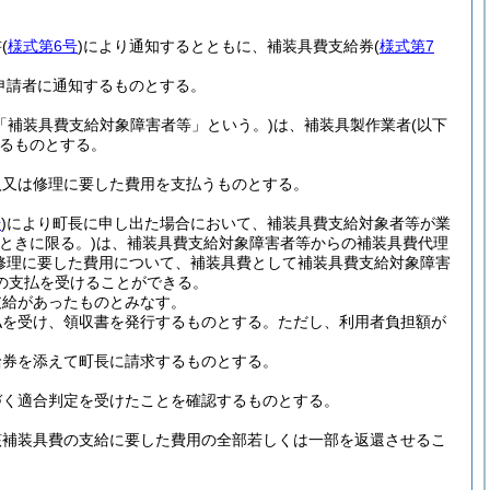
書
(
様式第6号
)
により通知するとともに、補装具費支給券
(
様式第7
申請者に通知するものとする。
「補装具費支給対象障害者等」という。)
は、補装具製作業者
(以下
るものとする。
入又は修理に要した費用を支払うものとする。
号
)
により町長に申し出た場合において、補装具費支給対象者等が業
ときに限る。)
は、補装具費支給対象障害者等からの補装具費代理
修理に要した費用について、補装具費として補装具費支給対象障害
の支払を受けることができる。
支給があったものとみなす。
払を受け、領収書を発行するものとする。
ただし、利用者負担額が
給券を添えて町長に請求するものとする。
づく適合判定を受けたことを確認するものとする。
該補装具費の支給に要した費用の全部若しくは一部を返還させるこ