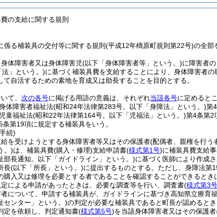
具費の支給に関する規則
に係る補装具の交付等に関する規則(平成12年檮原町規則第22号)の全部
、身体障害者又は身体障害児
(以下「身体障害者等」という。)
に障害者の
「法」という。)
に基づく補装具費を支給することにより、身体障害者の
して自活するための素地を育成又は助長することを目的とする。
おいて、
次の各号
に掲げる用語の意義は、それぞれ
当該各号
に定めると
身体障害者福祉法
(昭和24年法律第283号。以下「身障法」という。)
第
児童福祉法
(昭和22年法律第164号。以下「児福法」という。)
第4条第
5条第19項に規定する補装具をいう。
手続)
支給を受けようとする身体障害者等又はその保護者
(配偶者、親権を行う
う。)
は、補装具費
(購入・修理)
支給申請書
(
様式第1号
)
に補装具費支給事
祉部長通知。以下「ガイドライン」という。)
に基づく医師により作成さ
所長
(以下「所長」という。)
に提出するものとする。
ただし、身障法第1
の購入又は修理を必要とする者であることを確認することができるとき
規定による申請があったときは、必要な調査等を行い、調査書
(
様式第3
害者について、申請する補装具が、ガイドラインに基づき高知県立療育
祉センター」という。)
の判定が必要な補装具であると町長が認めるとき
判定を依頼し、判定通知書
(
様式第5号
)
を当該身体障害者又はその保護者