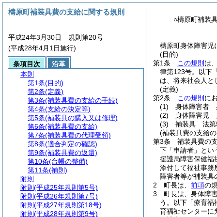
檮原町補装具費の支給に関する規則
○檮原町補装
平成24年3月30日 規則第20号
檮原町身体障害児
(平成28年4月1日施行)
(目的)
第1条
この規則
は
条項目次
沿革
律第123号。以下
本則
は、将来社会人と
第1条
(目的)
(定義)
第2条
(定義)
第2条
この規則
に
第3条
(補装具費の支給の手続)
(1)
身体障害者 
第4条
(支給の決定等)
(2)
身体障害児 
第5条
(補装具の購入又は修理)
(3)
補装具 法第
第6条
(補装具費の支給)
(補装具費の支給の
第7条
(補装具費の代理受領)
第3条
補装具費の
第8条
(適合判定の確認)
下「申請者」とい
第9条
(補装具費の返還)
援護局障害保健福
第10条
(台帳の整備)
添付して福祉事務
第11条
(補則)
障害者等が補装具
附則
2
町長は、
前項
の
附則
(平成25年規則第5号)
3
町長は、身体障
附則
(平成26年規則第7号)
う。以下「療育福
附則
(平成27年規則第18号)
育福祉センターに
附則
(平成28年規則第9号)