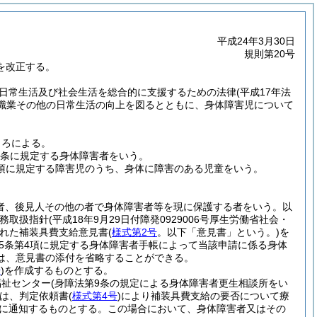
平成24年3月30日
規則第20号
を改正する。
日常生活及び社会生活を総合的に支援するための法律
(平成17年法
職業その他の日常生活の向上を図るとともに、身体障害児について
ころによる。
4条に規定する身体障害者をいう。
2項に規定する障害児のうち、身体に障害のある児童をいう。
者、後見人その他の者で身体障害者等を現に保護する者をいう。以
務取扱指針
(平成18年9月29日付障発0929006号厚生労働省社会・
れた補装具費支給意見書
(
様式第2号
。以下「意見書」という。)
を
5条第4項に規定する身体障害者手帳によって当該申請に係る身体
は、意見書の添付を省略することができる。
号
)
を作成するものとする。
福祉センター
(身障法第9条の規定による身体障害者更生相談所をい
は、判定依頼書
(
様式第4号
)
により補装具費支給の要否について療
に通知するものとする。
この場合において、身体障害者又はその