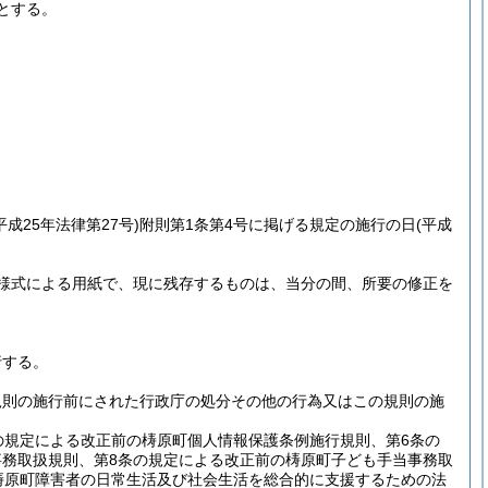
とする。
平成25年法律第27号)
附則第1条第4号に掲げる規定の施行の日
(平成
様式による用紙で、現に残存するものは、当分の間、所要の修正を
行する。
規則の施行前にされた行政庁の処分その他の行為又はこの規則の施
の規定による改正前の梼原町個人情報保護条例施行規則、第6条の
事務取扱規則、第8条の規定による改正前の梼原町子ども手当事務取
梼原町障害者の日常生活及び社会生活を総合的に支援するための法