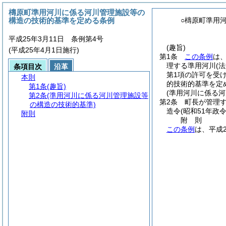
檮原町準用河川に係る河川管理施設等の
構造の技術的基準を定める条例
○檮原町準用
平成25年3月11日 条例第4号
(趣旨)
(平成25年4月1日施行)
第1条
この条例
は
理する準用河川
(
条項目次
沿革
第1項の許可を受
本則
的技術的基準を定
第1条
(趣旨)
(準用河川に係る
第2条
(準用河川に係る河川管理施設等
第2条
町長が管理
の構造の技術的基準)
造令
(昭和51年政令
附則
附
則
この条例
は、平成