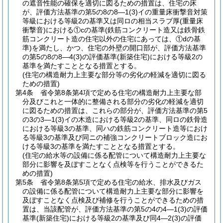
の遮音性能の確保を適切に図るための措置は、住宅の床
が、評価方法基準の第5の8の8―1
(3)
イの重量床衝撃音対策
等級における等級2の基準又は同ロの相当スラブ厚
(重量床
衝撃音)
における①cの基準
(鉄筋コンクリート造又は鉄骨鉄
筋コンクリート造の住宅以外の住宅にあっては、①dの基
準)
を満たし、かつ、住宅の外壁の開口部が、評価方法基準
の第5の8の8―4
(3)
の評価基準
(新築住宅)
における等級2の
基準を満たすこととなる措置とする。
(住宅の構造耐力上主要な部分等の劣化の軽減を適切に図る
ための措置)
第4条
省令第8条第4項で定める住宅の構造耐力上主要な部
分及びこれと一体的に整備される部分の劣化の軽減を適切
に図るための措置は、これらの部分が、評価方法基準の第5
の3の3―1
(3)
イの木造における等級2の基準、同ロの鉄骨造
における等級3の基準、同ハの鉄筋コンクリート造等におけ
る等級3の基準及び同ニの補強コンクリートブロック造にお
ける等級3の基準を満たすこととなる措置とする。
(住宅の給水等の設備に係る配管について構造耐力上主要な
部分に影響を及ぼすことなく点検等を行うことができるた
めの措置)
第5条
省令第8条第5項で定める住宅の給水、排水及びガス
の設備に係る配管について構造耐力上主要な部分に影響を
及ぼすことなく点検及び補修を行うことができるための措
置は、当該配管が、評価方法基準の第5の4の4―1
(3)
の評価
基準
(新築住宅)
における等級2の基準及び同4―2
(3)
の評価