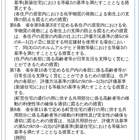
基準
(新築住宅)
における等級2の基準を満たすこととなる措
置とする。
(各住戸の居室内における化学物質の発散による衛生上の支
障の防止を図るための措置)
第6条
省令第9条第3項で定める各住戸の居室内における化
学物質の発散による衛生上の支障の防止を図るための措置
は、各住戸の居室の内装の仕上げに評価方法基準の第5の6
の6―1
(2)
イ②に規定する特定建材を使用する場合におい
て、同
(3)
ロのホルムアルデヒド発散等級における等級3の
基準を満たすこととなる措置とする。
(住戸内の各部に係る高齢者等が日常生活を支障なく営むこ
とができるための措置)
第7条
省令第10条で定める住戸内の各部に係る高齢者等が
日常生活を支障なく営むことができるための措置は、住戸
内の各部が、評価方法基準の第5の9の9―1
(3)
の評価基準
(新築住宅)
における等級3の基準を満たすこととなる措置と
する。
(町営住宅の通行の用に供する共用部分に係る高齢者等の移
動の利便性等の確保を適切に図るための措置)
第8条
省令第11条で定める町営住宅の通行の用に供する共
用部分に係る高齢者等の移動の利便性及び安全性の確保を
適切に図るための措置は、当該共用部分が、評価方法基準
の第5の9の9―2
(3)
の評価基準
(新築住宅)
における等級3の
基準を満たすこととなる措置とする。
(雑則)