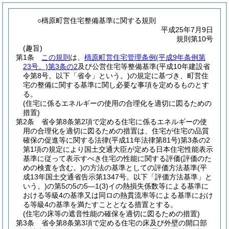
○檮原町営住宅整備基準に関する規則
平成25年7月9日
規則第10号
(趣旨)
第1条
この規則
は、
檮原町営住宅管理条例
(平成9年条例第
23号。)
第3条の2
及び公営住宅等整備基準
(平成10年建設省
令第8号。以下「省令」という。)
の規定に基づき、町営住
宅の整備に関する基準に関し必要な事項を定めるものとす
る。
(住宅に係るエネルギーの使用の合理化を適切に図るための
措置)
第2条
省令第8条第2項で定める住宅に係るエネルギーの使
用の合理化を適切に図るための措置は、住宅が住宅の品質
確保の促進等に関する法律
(平成11年法律第81号)
第3条の2
第1項の規定により国土交通大臣が定める日本住宅性能表示
基準に従って表示すべき住宅の性能に関する評価
(評価のた
めの検査を含む。)
の方法の基準としての評価方法基準
(平
成13年国土交通省告示第1347号。以下「評価方法基準」と
いう。)
の第5の5の5―1
(3)
イの熱損失係数等による基準に
おける等級4の基準又は同ロの熱貫流率等による基準におけ
る等級4の基準を満たすこととなる措置とする。
(住宅の床等の遮音性能の確保を適切に図るための措置)
第3条
省令第8条第3項で定める住宅の床及び外壁の開口部