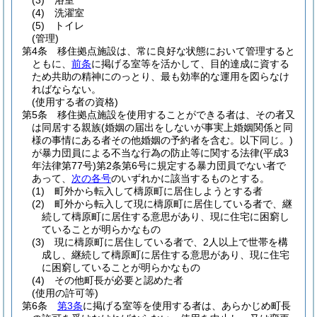
(3)
浴室
(4)
洗濯室
(5)
トイレ
(管理)
第4条
移住拠点施設は、常に良好な状態において管理すると
ともに、
前条
に掲げる室等を活かして、目的達成に資する
ため共助の精神にのっとり、最も効率的な運用を図らなけ
ればならない。
(使用する者の資格)
第5条
移住拠点施設を使用することができる者は、その者又
は同居する親族
(婚姻の届出をしないが事実上婚姻関係と同
様の事情にある者その他婚姻の予約者を含む。以下同じ。)
が暴力団員による不当な行為の防止等に関する法律
(平成3
年法律第77号)
第2条第6号に規定する暴力団員でない者で
あって、
次の各号
のいずれかに該当するものとする。
(1)
町外から転入して檮原町に居住しようとする者
(2)
町外から転入して現に檮原町に居住している者で、継
続して檮原町に居住する意思があり、現に住宅に困窮し
ていることが明らかなもの
(3)
現に檮原町に居住している者で、2人以上で世帯を構
成し、継続して檮原町に居住する意思があり、現に住宅
に困窮していることが明らかなもの
(4)
その他町長が必要と認めた者
(使用の許可等)
第6条
第3条
に掲げる室等を使用する者は、あらかじめ町長