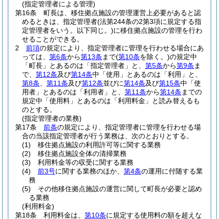
(指定管理者による管理)
第16条
町長は、移住拠点施設の管理運営上必要があると認
めるときは、指定管理者
(法第244条の2第3項に規定する指
定管理者をいう。以下同じ。)
に移住拠点施設の管理を行わ
せることができる。
2
前項
の規定により、指定管理者に管理を行わせる場合にあ
っては、
第6条
から
第13条
まで
(
第10条
を除く。)
の規定中
「町長」とあるのは「指定管理者」と、
第5条
から
第9条
ま
で、
第12条
及び
第14条
中「使用」とあるのは「利用」と、
第8条
、
第11条
及び
第12条
並びに
第14条
及び
第15条
中「使
用者」とあるのは「利用者」と、
第11条
から
第14条
までの
規定中「使用料」とあるのは「利用料金」と読み替えるも
のとする。
(指定管理者の業務)
第17条
前条
の規定により、指定管理者に管理を行わせる場
合の当該指定管理者が行う業務は、次のとおりとする。
(1)
移住拠点施設の利用許可等に関する業務
(2)
移住拠点施設全体の清掃業務
(3)
利用料金等の収受に関する業務
(4)
前3号
に関する業務のほか、
第4条
の運用に付随する業
務
(5)
その他移住拠点施設の運営に関して町長が必要と認め
る業務
(利用料金)
第18条
利用料金は、
第10条
に規定する使用料の額を超えな