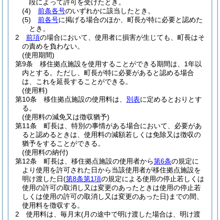
段によって許可を受けたとき。
(4)
前条各号
のいずれかに該当したとき。
(5)
前各号
に掲げる場合のほか、町長が特に必要と認めた
とき。
2
前項
の場合において、使用者に損害が生じても、町長はそ
の責めを負わない。
(使用期間)
第9条
移住拠点施設を使用することができる期間は、1年以
内とする。
ただし、町長が特に必要があると認める場合
は、これを延長することができる。
(使用料)
第10条
移住拠点施設の使用料は、
別表
に定めるとおりとす
る。
(使用料の減免又は徴収猶予)
第11条
町長は、特別の事情がある場合において、必要があ
ると認めるときは、使用料の減額若しくは免除又は徴収の
猶予をすることができる。
(使用料の納付)
第12条
町長は、移住拠点施設の使用者から
第6条
の規定に
より使用を許可された日から当該使用者が移住拠点施設を
明け渡した日
(
第8条第1項
の規定による使用の停止若しくは
使用の許可の取消し又は変更のあったときは使用の停止若
しくは使用の許可の取消し又は変更のあった日)
までの間、
使用料を徴収する。
2
使用料は、毎月末
(月の途中で明け渡した場合は、明け渡