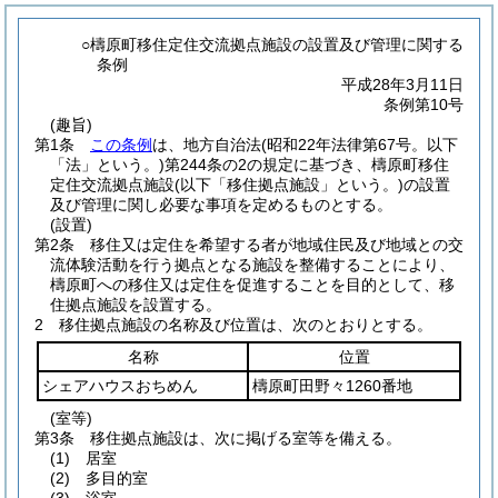
○檮原町移住定住交流拠点施設の設置及び管理に関する
条例
平成28年3月11日
条例第10号
(趣旨)
第1条
この条例
は、地方自治法
(昭和22年法律第67号。以下
「法」という。)
第244条の2の規定に基づき、檮原町移住
定住交流拠点施設
(以下「移住拠点施設」という。)
の設置
及び管理に関し必要な事項を定めるものとする。
(設置)
第2条
移住又は定住を希望する者が地域住民及び地域との交
流体験活動を行う拠点となる施設を整備することにより、
檮原町への移住又は定住を促進することを目的として、移
住拠点施設を設置する。
2
移住拠点施設の名称及び位置は、次のとおりとする。
名称
位置
シェアハウスおちめん
檮原町田野々1260番地
(室等)
第3条
移住拠点施設は、次に掲げる室等を備える。
(1)
居室
(2)
多目的室