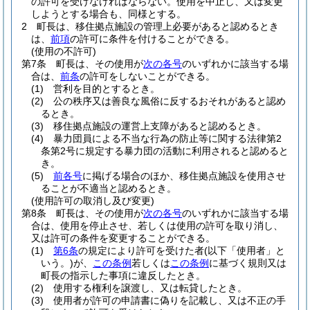
の許可を受けなければならない。
使用を中止し、又は変更
しようとする場合も、同様とする。
2
町長は、移住拠点施設の管理上必要があると認めるとき
は、
前項
の許可に条件を付けることができる。
(使用の不許可)
第7条
町長は、その使用が
次の各号
のいずれかに該当する場
合は、
前条
の許可をしないことができる。
(1)
営利を目的とするとき。
(2)
公の秩序又は善良な風俗に反するおそれがあると認め
るとき。
(3)
移住拠点施設の運営上支障があると認めるとき。
(4)
暴力団員による不当な行為の防止等に関する法律第2
条第2号に規定する暴力団の活動に利用されると認めると
き。
(5)
前各号
に掲げる場合のほか、移住拠点施設を使用させ
ることが不適当と認めるとき。
(使用許可の取消し及び変更)
第8条
町長は、その使用が
次の各号
のいずれかに該当する場
合は、使用を停止させ、若しくは使用の許可を取り消し、
又は許可の条件を変更することができる。
(1)
第6条
の規定により許可を受けた者
(以下「使用者」と
いう。)
が、
この条例
若しくは
この条例
に基づく規則又は
町長の指示した事項に違反したとき。
(2)
使用する権利を譲渡し、又は転貸したとき。
(3)
使用者が許可の申請書に偽りを記載し、又は不正の手