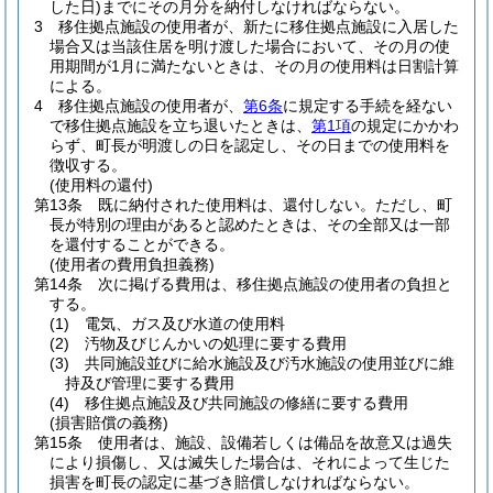
した日)
までにその月分を納付しなければならない。
3
移住拠点施設の使用者が、新たに移住拠点施設に入居した
場合又は当該住居を明け渡した場合において、その月の使
用期間が1月に満たないときは、その月の使用料は日割計算
による。
4
移住拠点施設の使用者が、
第6条
に規定する手続を経ない
で移住拠点施設を立ち退いたときは、
第1項
の規定にかかわ
らず、町長が明渡しの日を認定し、その日までの使用料を
徴収する。
(使用料の還付)
第13条
既に納付された使用料は、還付しない。
ただし、町
長が特別の理由があると認めたときは、その全部又は一部
を還付することができる。
(使用者の費用負担義務)
第14条
次に掲げる費用は、移住拠点施設の使用者の負担と
する。
(1)
電気、ガス及び水道の使用料
(2)
汚物及びじんかいの処理に要する費用
(3)
共同施設並びに給水施設及び汚水施設の使用並びに維
持及び管理に要する費用
(4)
移住拠点施設及び共同施設の修繕に要する費用
(損害賠償の義務)
第15条
使用者は、施設、設備若しくは備品を故意又は過失
により損傷し、又は滅失した場合は、それによって生じた
損害を町長の認定に基づき賠償しなければならない。