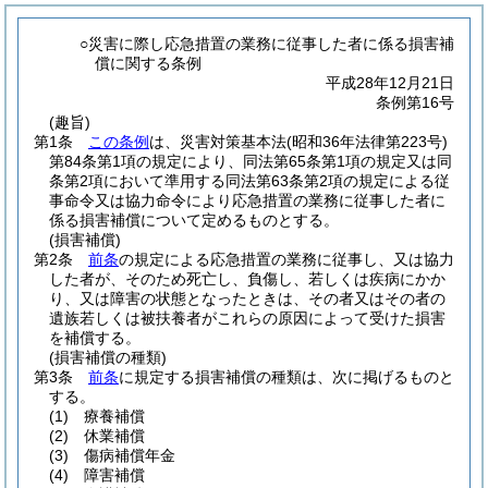
○災害に際し応急措置の業務に従事した者に係る損害補
償に関する条例
平成28年12月21日
条例第16号
(趣旨)
第1条
この条例
は、災害対策基本法
(昭和36年法律第223号)
第84条第1項の規定により、同法第65条第1項の規定又は同
条第2項において準用する同法第63条第2項の規定による従
事命令又は協力命令により応急措置の業務に従事した者に
係る損害補償について定めるものとする。
(損害補償)
第2条
前条
の規定による応急措置の業務に従事し、又は協力
した者が、そのため死亡し、負傷し、若しくは疾病にかか
り、又は障害の状態となったときは、その者又はその者の
遺族若しくは被扶養者がこれらの原因によって受けた損害
を補償する。
(損害補償の種類)
第3条
前条
に規定する損害補償の種類は、次に掲げるものと
する。
(1)
療養補償
(2)
休業補償
(3)
傷病補償年金
(4)
障害補償