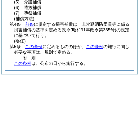
(5)
介護補償
(6)
遺族補償
(7)
葬祭補償
(補償方法)
第4条
前条
に規定する損害補償は、非常勤消防団員等に係る
損害補償の基準を定める政令
(昭和31年政令第335号)
の規定
に基づいて行う。
(委任)
第5条
この条例
に定めるもののほか、
この条例
の施行に関し
必要な事項は、規則で定める。
附
則
この条例
は、公布の日から施行する。