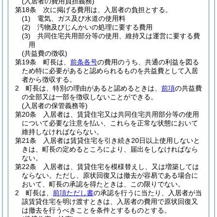
(入居者の費用負担義務)
第18条
次に掲げる費用は、入居者の負担とする。
(1)
電気、ガス及び水道の使用料
(2)
汚物及びじんかいの処理に要する費用
(3)
共同住宅共用部分等の使用、維持又は運営に要する費
用
(共益費の徴収)
第19条
町長は、
前条各号
の費用のうち、共通の利益を図る
ため特に必要があると認められるものを共益費として入居
者から徴収する。
2
町長は、特別の理由があると認めるときは、
前項
の共益費
の全部又は一部を徴収しないことができる。
(入居者の保管義務等)
第20条
入居者は、賃貸住宅又は共同住宅共用部分等の使用
について必要な注意を払い、これらを正常な状態において
維持しなければならない。
第21条
入居者は賃貸住宅を引き続き20日以上使用しないと
きは、町長の定めるところにより、届出をしなければなら
ない。
第22条
入居者は、賃貸住宅を模様替えし、又は増築しては
ならない。
ただし、原状回復又は撤去が容易である場合に
おいて、町長の承認を得たときは、この限りでない。
2
町長は、
前項ただし書
の承認を行うに当たり、入居者が当
該賃貸住宅を明け渡すときは、入居者の費用で原状回復又
は撤去を行うべきことを条件とするものとする。