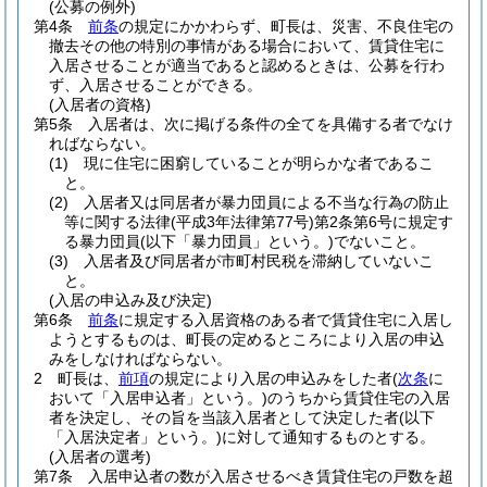
(公募の例外)
第4条
前条
の規定にかかわらず、町長は、災害、不良住宅の
撤去その他の特別の事情がある場合において、賃貸住宅に
入居させることが適当であると認めるときは、公募を行わ
ず、入居させることができる。
(入居者の資格)
第5条
入居者は、次に掲げる条件の全てを具備する者でなけ
ればならない。
(1)
現に住宅に困窮していることが明らかな者であるこ
と。
(2)
入居者又は同居者が暴力団員による不当な行為の防止
等に関する法律
(平成3年法律第77号)
第2条第6号に規定す
る暴力団員
(以下「暴力団員」という。)
でないこと。
(3)
入居者及び同居者が市町村民税を滞納していないこ
と。
(入居の申込み及び決定)
第6条
前条
に規定する入居資格のある者で賃貸住宅に入居し
ようとするものは、町長の定めるところにより入居の申込
みをしなければならない。
2
町長は、
前項
の規定により入居の申込みをした者
(
次条
に
おいて「入居申込者」という。)
のうちから賃貸住宅の入居
者を決定し、その旨を当該入居者として決定した者
(以下
「入居決定者」という。)
に対して通知するものとする。
(入居者の選考)
第7条
入居申込者の数が入居させるべき賃貸住宅の戸数を超