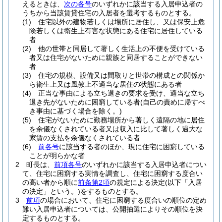
えるときは、
次の各号
のいずれかに該当する入居申込者の
うちから当該賃貸住宅の入居者を選考するものとする。
(1)
住宅以外の建物若しくは場所に居住し、又は保安上危
険若しくは衛生上有害な状態にある住宅に居住している
者
(2)
他の世帯と同居して著しく生活上の不便を受けている
者又は住宅がないために親族と同居することができない
者
(3)
住宅の規模、設備又は間取りと世帯の構成との関係か
ら衛生上又は風教上不適当な居住の状態にある者
(4)
正当な事由による立ち退きの要求を受け、適当な立ち
退き先がないために困窮している者
(自己の責めに帰すべ
き事由に基づく場合を除く。)
(5)
住宅がないために勤務場所から著しく遠隔の地に居住
を余儀なくされている者又は収入に比して著しく過大な
家賃の支払を余儀なくされている者
(6)
前各号
に該当する者のほか、現に住宅に困窮している
ことが明らかな者
2
町長は、
前項各号
のいずれかに該当する入居申込者につい
て、住宅に困窮する実情を調査し、住宅に困窮する度合い
の高い者から順に
前条第2項
の規定による決定
(以下「入居
の決定」という。)
をするものとする。
3
前項
の場合において、住宅に困窮する度合いの順位の定め
難い入居申込者については、公開抽選によりその順位を決
定するものとする。