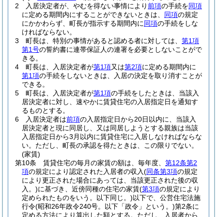
2
入居決定者が、やむを得ない事情により
前項
の手続を
同項
に定める期間内にすることができないときは、
同項
の規定
にかかわらず、町長が指示する期間内に
同項
の手続をしな
ければならない。
3
町長は、特別の事情があると認める者に対しては、
第1項
第1号
の誓約書に連帯保証人の連署を必要としないことがで
きる。
4
町長は、入居決定者が
第1項
又は
第2項
に定める期間内に
第1項
の手続をしないときは、入居の決定を取り消すことが
できる。
5
町長は、入居決定者が
第1項
の手続をしたときは、当該入
居決定者に対し、速やかに賃貸住宅の入居指定日を通知す
るものとする。
6
入居決定者は
前項
の入居指定日から20日以内に、当該入
居決定者と現に同居し、又は同居しようとする親族は当該
入居指定日から3月以内に賃貸住宅に入居しなければならな
い。
ただし、町長の承認を得たときは、この限りでない。
(家賃)
第10条
賃貸住宅の毎月の家賃の額は、毎年度、
第12条第2
項
の規定により認定された入居者の収入
(
同条第3項
の規定
により更正された場合にあっては、当該更正された後の収
入。)
に基づき、近傍同種の住宅の家賃
(
第3項
の規定により
定められたものをいう。以下同じ。)
以下で、公営住宅法施
行令
(昭和26年政令240号。以下「政令」という。)
第2条に
定める方法により算出した額とする。
ただし、入居者から