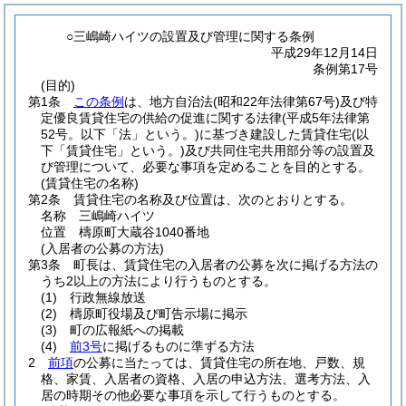
○三嶋崎ハイツの設置及び管理に関する条例
平成29年12月14日
条例第17号
(目的)
第1条
この条例
は、地方自治法
(昭和22年法律第67号)
及び特
定優良賃貸住宅の供給の促進に関する法律
(平成5年法律第
52号。以下「法」という。)
に基づき建設した賃貸住宅
(以
下「賃貸住宅」という。)
及び共同住宅共用部分等の設置及
び管理について、必要な事項を定めることを目的とする。
(賃貸住宅の名称)
第2条
賃貸住宅の名称及び位置は、次のとおりとする。
名称 三嶋崎ハイツ
位置 檮原町大蔵谷1040番地
(入居者の公募の方法)
第3条
町長は、賃貸住宅の入居者の公募を次に掲げる方法の
うち2以上の方法により行うものとする。
(1)
行政無線放送
(2)
檮原町役場及び町告示場に掲示
(3)
町の広報紙への掲載
(4)
前3号
に掲げるものに準ずる方法
2
前項
の公募に当たっては、賃貸住宅の所在地、戸数、規
格、家賃、入居者の資格、入居の申込方法、選考方法、入
居の時期その他必要な事項を示して行うものとする。