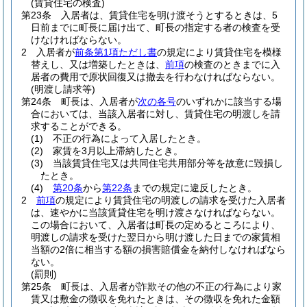
(賃貸住宅の検査)
第23条
入居者は、賃貸住宅を明け渡そうとするときは、5
日前までに町長に届け出て、町長の指定する者の検査を受
けなければならない。
2
入居者が
前条第1項ただし書
の規定により賃貸住宅を模様
替えし、又は増築したときは、
前項
の検査のときまでに入
居者の費用で原状回復又は撤去を行わなければならない。
(明渡し請求等)
第24条
町長は、入居者が
次の各号
のいずれかに該当する場
合においては、当該入居者に対し、賃貸住宅の明渡しを請
求することができる。
(1)
不正の行為によって入居したとき。
(2)
家賃を3月以上滞納したとき。
(3)
当該賃貸住宅又は共同住宅共用部分等を故意に毀損し
たとき。
(4)
第20条
から
第22条
までの規定に違反したとき。
2
前項
の規定により賃貸住宅の明渡しの請求を受けた入居者
は、速やかに当該賃貸住宅を明け渡さなければならない。
この場合において、入居者は町長の定めるところにより、
明渡しの請求を受けた翌日から明け渡した日までの家賃相
当額の2倍に相当する額の損害賠償金を納付しなければなら
ない。
(罰則)
第25条
町長は、入居者が詐欺その他の不正の行為により家
賃又は敷金の徴収を免れたときは、その徴収を免れた金額