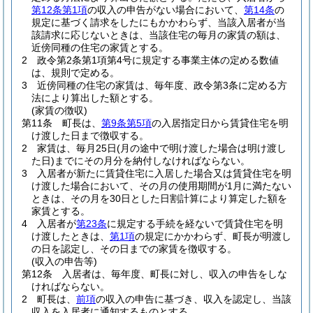
第12条第1項
の収入の申告がない場合において、
第14条
の
規定に基づく請求をしたにもかかわらず、当該入居者が当
該請求に応じないときは、当該住宅の毎月の家賃の額は、
近傍同種の住宅の家賃とする。
2
政令第2条第1項第4号に規定する事業主体の定める数値
は、規則で定める。
3
近傍同種の住宅の家賃は、毎年度、政令第3条に定める方
法により算出した額とする。
(家賃の徴収)
第11条
町長は、
第9条第5項
の入居指定日から賃貸住宅を明
け渡した日まで徴収する。
2
家賃は、毎月25日
(月の途中で明け渡した場合は明け渡し
た日)
までにその月分を納付しなければならない。
3
入居者が新たに賃貸住宅に入居した場合又は賃貸住宅を明
け渡した場合において、その月の使用期間が1月に満たない
ときは、その月を30日とした日割計算により算定した額を
家賃とする。
4
入居者が
第23条
に規定する手続を経ないで賃貸住宅を明
け渡したときは、
第1項
の規定にかかわらず、町長が明渡し
の日を認定し、その日までの家賃を徴収する。
(収入の申告等)
第12条
入居者は、毎年度、町長に対し、収入の申告をしな
ければならない。
2
町長は、
前項
の収入の申告に基づき、収入を認定し、当該
収入を入居者に通知するものとする。