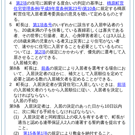
4
第2項
の住宅に困窮する度合いの判定の基準は、
檮原町営
住宅管理条例
(平成9年度条例第23号)
第10条
に規定する檮原
町営住宅入居者選考委員会の意見を聴いて定めるものとす
る。
5
町長は、
第1項各号
のいずれかに該当する入居申込者のう
ち、20歳未満の子を扶養している寡婦若しくは寡夫である
者、その世帯に引揚者、老人、心身障害者若しくは3人以上
の18歳未満の児童がいる者又は災害により住宅がない者
で、速やかに住宅に入居することを必要としているものに
ついては、
第2項
の規定にかかわらず、優先的に選考して入
居させることができる。
(入居補欠者)
第8条
町長は、
前条
の規定により入居者を選考する場合にお
いて、入居決定者のほかに、補欠として入居順位を定めて
必要と認める数の入居補欠者を定めることができる。
2
町長は、入居決定者が賃貸住宅に入居しないときは、
前項
の入居補欠者のうちから入居順位に従い、入居者を決定し
なければならない。
(入居の手続)
第9条
入居決定者は、入居の決定のあった日から10日以内
に、次に掲げる手続をしなければならない。
(1)
入居決定者と同程度以上の収入を有する者で、町長が
適当と認める連帯保証人2人の連署する誓約書を提出する
こと。
(2)
第15条第1項
の規定により敷金を納付すること。