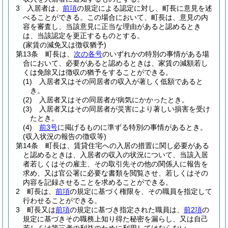
3
入居者は、
前項
の規定による認定に対し、町長に意見を述
べることができる。
この場合において、町長は、意見の内
容を審査し、当該意見に正当な理由があると認めるとき
は、当該認定を更正するものとする。
(家賃の減免又は徴収猶予)
第13条
町長は、
次の各号
のいずれかの特別の事情がある場
合において、必要があると認めるときは、家賃の減額若し
くは免除又は徴収の猶予をすることができる。
(1)
入居者又はその同居者の収入が著しく低額であると
き。
(2)
入居者又はその同居者が病気にかかったとき。
(3)
入居者又はその同居者が災害により著しい損害を受け
たとき。
(4)
前3号
に掲げるものに準ずる特別の事情があるとき。
(収入状況の報告の徴収等)
第14条
町長は、賃貸住宅への入居の措置に関し必要がある
と認めるときは、入居者の収入の状況について、当該入居
者若しくはその雇主、その取引先その他の関係人に報告を
求め、又は官公署に必要な書類を閲覧させ、若しくはその
内容を記録させることを求めることができる。
2
町長は、
前項
の規定に基づく権限を、その職員を指定して
行わせることができる。
3
町長又は
前項
の規定に基づき指定された職員は、
前2項
の
規定に基づきその職務上知り得た秘密を漏らし、又は自己