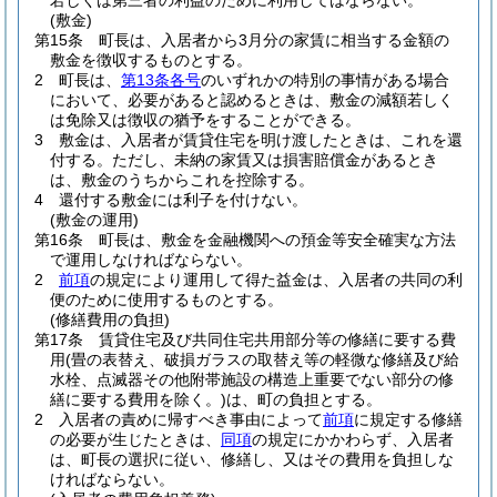
若しくは第三者の利益のために利用してはならない。
(敷金)
第15条
町長は、入居者から3月分の家賃に相当する金額の
敷金を徴収するものとする。
2
町長は、
第13条各号
のいずれかの特別の事情がある場合
において、必要があると認めるときは、敷金の減額若しく
は免除又は徴収の猶予をすることができる。
3
敷金は、入居者が賃貸住宅を明け渡したときは、これを還
付する。
ただし、未納の家賃又は損害賠償金があるとき
は、敷金のうちからこれを控除する。
4
還付する敷金には利子を付けない。
(敷金の運用)
第16条
町長は、敷金を金融機関への預金等安全確実な方法
で運用しなければならない。
2
前項
の規定により運用して得た益金は、入居者の共同の利
便のために使用するものとする。
(修繕費用の負担)
第17条
賃貸住宅及び共同住宅共用部分等の修繕に要する費
用
(畳の表替え、破損ガラスの取替え等の軽微な修繕及び給
水栓、点滅器その他附帯施設の構造上重要でない部分の修
繕に要する費用を除く。)
は、町の負担とする。
2
入居者の責めに帰すべき事由によって
前項
に規定する修繕
の必要が生じたときは、
同項
の規定にかかわらず、入居者
は、町長の選択に従い、修繕し、又はその費用を負担しな
ければならない。