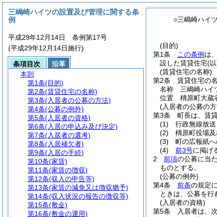
三嶋崎ハイツの設置及び管理に関する条
例
○三嶋崎ハイ
平成29年12月14日 条例第17号
(目的)
(平成29年12月14日施行)
第1条
この条例
は
設した賃貸住宅
(
条項目次
沿革
(賃貸住宅の名称)
本則
第2条
賃貸住宅の
第1条
(目的)
名称 三嶋崎ハイ
第2条
(賃貸住宅の名称)
位置 檮原町大蔵谷
第3条
(入居者の公募の方法)
(入居者の公募の方
第4条
(公募の例外)
第3条
町長は、賃
第5条
(入居者の資格)
(1)
行政無線放送
第6条
(入居の申込み及び決定)
(2)
檮原町役場及
第7条
(入居者の選考)
(3)
町の広報紙へ
第8条
(入居補欠者)
(4)
前3号
に掲げ
第9条
(入居の手続)
2
前項
の公募に当
第10条
(家賃)
ものとする。
第11条
(家賃の徴収)
(公募の例外)
第12条
(収入の申告等)
第4条
前条
の規定
第13条
(家賃の減免又は徴収猶予)
ときは、公募を行
第14条
(収入状況の報告の徴収等)
(入居者の資格)
第15条
(敷金)
第5条
入居者は、
第16条
(敷金の運用)