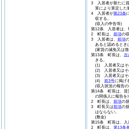
3
入居者が新たに賃
算により算定した
4
入居者が
第23条
収する。
(収入の申告等)
第12条
入居者は、
2
町長は、
前項
の
3
入居者は、
前項
あると認めるとき
(家賃の減免又は徴
第13条
町長は、
次
きる。
(1)
入居者又はそ
(2)
入居者又はそ
(3)
入居者又はそ
(4)
前3号
に掲げ
(収入状況の報告の
第14条
町長は、賃
の関係人に報告を
2
町長は、
前項
の
3
町長又は
前項
の
はならない。
(敷金)
第15条
町長は、入
2
町長は、
第13条