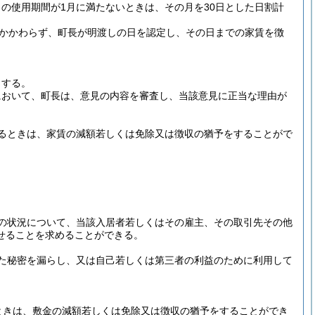
の使用期間が1月に満たないときは、その月を30日とした日割計
かかわらず、町長が明渡しの日を認定し、その日までの家賃を徴
とする。
において、町長は、意見の内容を審査し、当該意見に正当な理由が
るときは、家賃の減額若しくは免除又は徴収の猶予をすることがで
の状況について、当該入居者若しくはその雇主、その取引先その他
せることを求めることができる。
た秘密を漏らし、又は自己若しくは第三者の利益のために利用して
ときは、敷金の減額若しくは免除又は徴収の猶予をすることができ