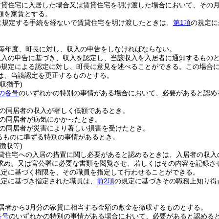
貸住宅に入居した場合又は賃貸住宅を明け渡した場合において、その月
額を家賃とする。
に規定する手続を経ないで賃貸住宅を明け渡したときは、
第1項
の規定に
毎年度、町長に対し、収入の申告をしなければならない。
収入の申告に基づき、収入を認定し、当該収入を入居者に通知するもの
の規定による認定に対し、町長に意見を述べることができる。
この場合
は、当該認定を更正するものとする。
収猶予)
の各号
のいずれかの特別の事情がある場合において、必要があると認め
の同居者の収入が著しく低額であるとき。
の同居者が病気にかかったとき。
の同居者が災害により著しい損害を受けたとき。
るものに準ずる特別の事情があるとき。
徴収等)
貸住宅への入居の措置に関し必要があると認めるときは、入居者の収入
求め、又は官公署に必要な書類を閲覧させ、若しくはその内容を記録さ
規定に基づく権限を、その職員を指定して行わせることができる。
規定に基づき指定された職員は、
前2項
の規定に基づきその職務上知り得
居者から3月分の家賃に相当する金額の敷金を徴収するものとする。
各号
のいずれかの特別の事情がある場合において、必要があると認める