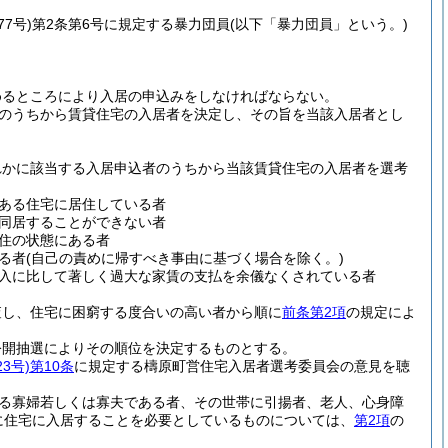
7号)
第2条第6号に規定する暴力団員
(以下「暴力団員」という。)
めるところにより入居の申込みをしなければならない。
のうちから賃貸住宅の入居者を決定し、その旨を当該入居者とし
れかに該当する入居申込者のうちから当該賃貸住宅の入居者を選考
ある住宅に居住している者
同居することができない者
住の状態にある者
る者
(自己の責めに帰すべき事由に基づく場合を除く。)
入に比して著しく過大な家賃の支払を余儀なくされている者
査し、住宅に困窮する度合いの高い者から順に
前条第2項
の規定によ
公開抽選によりその順位を決定するものとする。
3号)
第10条
に規定する檮原町営住宅入居者選考委員会の意見を聴
いる寡婦若しくは寡夫である者、その世帯に引揚者、老人、心身障
に住宅に入居することを必要としているものについては、
第2項
の