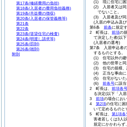
(1)
現に住宅に困
第17条
(修繕費用の負担)
(2)
入居者又は同
第18条
(入居者の費用負担義務)
でないこと。
第19条
(共益費の徴収)
(3)
入居者及び同
第20条
(入居者の保管義務等)
(入居の申込み及び
第21条
第6条
前条
に規定
第22条
2
町長は、
前項
の
第23条
(賃貸住宅の検査)
て決定した者
(以
第24条
(明渡し請求等)
(入居者の選考)
第25条
(罰則)
第7条
入居申込者
第26条
(雑則)
するものとする。
附則
(1)
住宅以外の建
(2)
他の世帯と同
(3)
住宅の規模、
(4)
正当な事由に
(5)
住宅がないた
(6)
前各号
に該当
2
町長は、
前項各
る決定
(以下「入
3
前項
の場合にお
4
第2項
の住宅に困
いて定めるものと
5
町長は、
第1項各
害者若しくは3人
規定にかかわらず