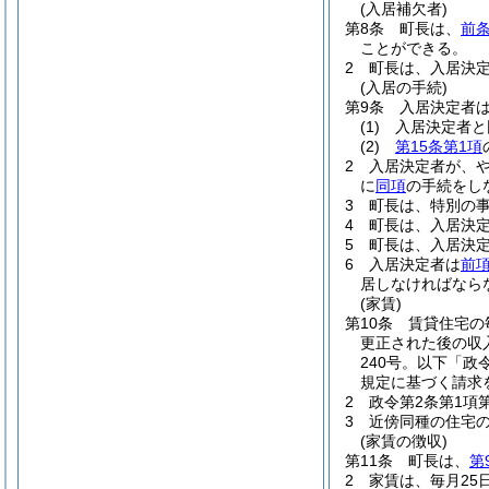
(入居補欠者)
第8条
町長は、
前
ことができる。
2
町長は、入居決
(入居の手続)
第9条
入居決定者
(1)
入居決定者と
(2)
第15条第1項
2
入居決定者が、
に
同項
の手続をし
3
町長は、特別の
4
町長は、入居決
5
町長は、入居決
6
入居決定者は
前
居しなければなら
(家賃)
第10条
賃貸住宅の
更正された後の収
240号。以下「政
規定に基づく請求
2
政令第2条第1項
3
近傍同種の住宅
(家賃の徴収)
第11条
町長は、
第
2
家賃は、毎月25