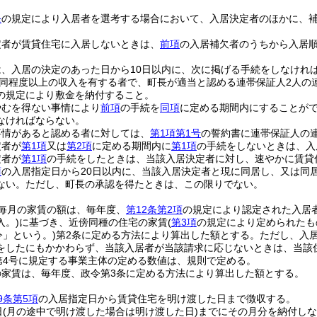
条
の規定により入居者を選考する場合において、入居決定者のほかに、
定者が賃貸住宅に入居しないときは、
前項
の入居補欠者のうちから入居
は、入居の決定のあった日から10日以内に、次に掲げる手続をしなけれ
同程度以上の収入を有する者で、町長が適当と認める連帯保証人2人の
の規定により敷金を納付すること。
やむを得ない事情により
前項
の手続を
同項
に定める期間内にすることが
なければならない。
事情があると認める者に対しては、
第1項第1号
の誓約書に連帯保証人の
定者が
第1項
又は
第2項
に定める期間内に
第1項
の手続をしないときは、入
定者が
第1項
の手続をしたときは、当該入居決定者に対し、速やかに賃貸
項
の入居指定日から20日以内に、当該入居決定者と現に同居し、又は同
ない。
ただし、町長の承認を得たときは、この限りでない。
毎月の家賃の額は、毎年度、
第12条第2項
の規定により認定された入居
入。)
に基づき、近傍同種の住宅の家賃
(
第3項
の規定により定められたも
令」という。)
第2条に定める方法により算出した額とする。
ただし、入
をしたにもかかわらず、当該入居者が当該請求に応じないときは、当該
第4号に規定する事業主体の定める数値は、規則で定める。
の家賃は、毎年度、政令第3条に定める方法により算出した額とする。
9条第5項
の入居指定日から賃貸住宅を明け渡した日まで徴収する。
日
(月の途中で明け渡した場合は明け渡した日)
までにその月分を納付しな