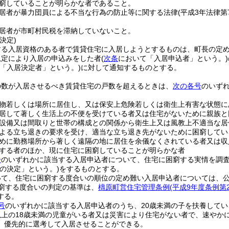
窮していることが明らかな者であること。
居者が暴力団員による不当な行為の防止等に関する法律
(平成3年法律第7
居者が市町村民税を滞納していないこと。
決定)
する入居資格のある者で賃貸住宅に入居しようとするものは、町長の定
規定により入居の申込みをした者
(
次条
において「入居申込者」という。)
下「入居決定者」という。)
に対して通知するものとする。
の数が入居させるべき賃貸住宅の戸数を超えるときは、
次の各号
のいず
物若しくは場所に居住し、又は保安上危険若しくは衛生上有害な状態に
居して著しく生活上の不便を受けている者又は住宅がないために親族と
設備又は間取りと世帯の構成との関係から衛生上又は風教上不適当な居
よる立ち退きの要求を受け、適当な立ち退き先がないために困窮してい
めに勤務場所から著しく遠隔の地に居住を余儀なくされている者又は収
する者のほか、現に住宅に困窮していることが明らかな者
号
のいずれかに該当する入居申込者について、住宅に困窮する実情を調
居の決定」という。)
をするものとする。
いて、住宅に困窮する度合いの順位の定め難い入居申込者については、
窮する度合いの判定の基準は、
檮原町営住宅管理条例
(平成9年度条例第2
する。
号
のいずれかに該当する入居申込者のうち、20歳未満の子を扶養して
以上の18歳未満の児童がいる者又は災害により住宅がない者で、速やか
、優先的に選考して入居させることができる。