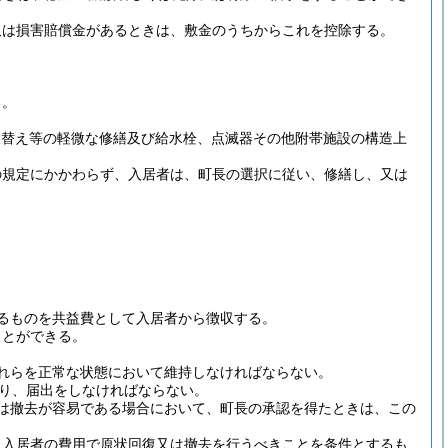
又は損害賠償金があるときは、敷金のうちからこれを控除する。
る。
取替え等の軽微な修繕及び給水栓、点滅器その他附帯施設の構造上
の規定にかかわらず、入居者は、町長の選択に従い、修繕し、又は
るものを共益費として入居者から徴収する。
ことができる。
れらを正常な状態において維持しなければならない。
より、届出をしなければならない。
は撤去が容易である場合において、町長の承認を得たときは、この
、入居者の費用で原状回復又は撤去を行うべきことを条件とするも