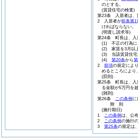
のとする。
(賃貸住宅の検査)
第23条
入居者は、
2
入居者が
前条第1
ければならない。
(明渡し請求等)
第24条
町長は、入
(1)
不正の行為に
(2)
家賃を3月以
(3)
当該賃貸住宅
(4)
第20条
から
第
2
前項
の規定によ
めるところにより
(罰則)
第25条
町長は、入
る金額が5万円を超
(雑則)
第26条
この条例
に
附
則
(施行期日)
1
この条例
は、公
2
この条例
の施行
3
第25条
の規定は