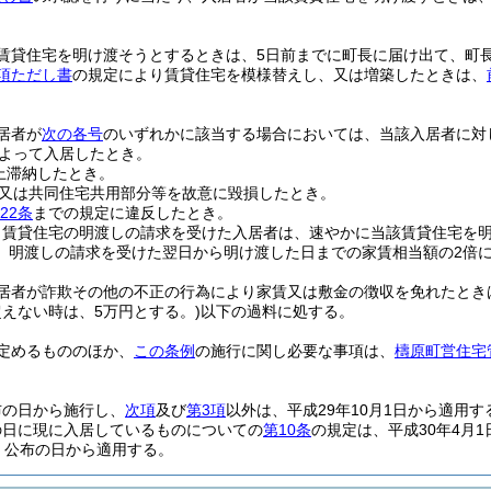
賃貸住宅を明け渡そうとするときは、5日前までに町長に届け出て、町
項ただし書
の規定により賃貸住宅を模様替えし、又は増築したときは、
居者が
次の各号
のいずれかに該当する場合においては、当該入居者に対
よって入居したとき。
上滞納したとき。
又は共同住宅共用部分等を故意に毀損したとき。
22条
までの規定に違反したとき。
り賃貸住宅の明渡しの請求を受けた入居者は、速やかに当該賃貸住宅を
、明渡しの請求を受けた翌日から明け渡した日までの家賃相当額の2倍
居者が詐欺その他の不正の行為により家賃又は敷金の徴収を免れたとき
えない時は、5万円とする。)
以下の過料に処する。
定めるもののほか、
この条例
の施行に関し必要な事項は、
檮原町営住宅
布の日から施行し、
次項
及び
第3項
以外は、平成29年10月1日から適用す
の日に現に入居しているものについての
第10条
の規定は、平成30年4月
、公布の日から適用する。