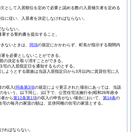
補欠として入居順位を定めて必要と認める数の入居補欠者を定める
順位に従い、入居者を決定しなければならない。
ばならない。
連署する誓約書を提出すること。
できないときは、
同項
の規定にかかわらず、町長が指示する期間内
連署を必要としないことができる。
居の決定を取り消すことができる。
住宅の入居指定日を通知するものとする。
居しようとする親族は当該入居指定日から3月以内に賃貸住宅に入
者の収入
(
同条第3項
の規定により更正された場合にあっては、当該
のをいう。以下同じ。)
以下で、公営住宅法施行令
(昭和26年政令
居者から
第12条第1項
の収入の申告がない場合において、
第14条
の
住宅の毎月の家賃の額は、近傍同種の住宅の家賃とする。
ければならない。