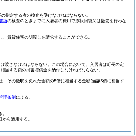
長の指定する者の検査を受けなければならない。
前項
の検査のときまでに入居者の費用で原状回復又は撤去を行わな
し、賃貸住宅の明渡しを請求することができる。
明け渡さなければならない。
この場合において、入居者は町長の定
に相当する額の損害賠償金を納付しなければならない。
は、その徴収を免れた金額の5倍に相当する金額
(当該5倍に相当す
管理条例
による。
る。
1日から適用する。