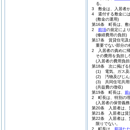
る。
3
敷金は、入居者
4
還付する敷金に
(敷金の運用)
第16条
町長は、敷
2
前項
の規定によ
(修繕費用の負担)
第17条
賃貸住宅及
重要でない部分の
2
入居者の責めに
その費用を負担し
(入居者の費用負担
第18条
次に掲げる
(1)
電気、ガス及
(2)
汚物及びじん
(3)
共同住宅共用
(共益費の徴収)
第19条
町長は、
前
2
町長は、特別の
(入居者の保管義務
第20条
入居者は、
第21条
入居者は賃
第22条
入居者は、
限りでない。
2
町長は、
前項た