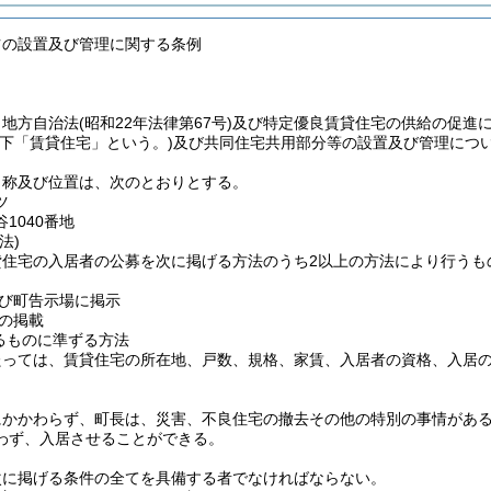
ツの設置及び管理に関する条例
、地方自治法
(昭和22年法律第67号)
及び特定優良賃貸住宅の供給の促進
以下「賃貸住宅」という。)
及び共同住宅共用部分等の設置及び管理につ
名称及び位置は、次のとおりとする。
ツ
1040番地
法)
貸住宅の入居者の公募を次に掲げる方法のうち2以上の方法により行うも
び町告示場に掲示
の掲載
るものに準ずる方法
たっては、賃貸住宅の所在地、戸数、規格、家賃、入居者の資格、入居
にかかわらず、町長は、災害、不良住宅の撤去その他の特別の事情があ
わず、入居させることができる。
次に掲げる条件の全てを具備する者でなければならない。