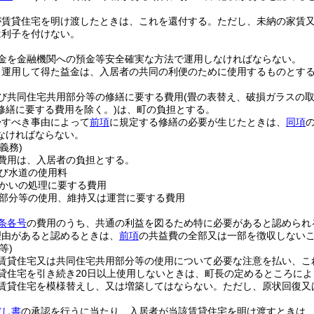
が賃貸住宅を明け渡したときは、これを還付する。
ただし、未納の家賃
は利子を付けない。
金を金融機関への預金等安全確実な方法で運用しなければならない。
り運用して得た益金は、入居者の共同の利便のために使用するものとす
び共同住宅共用部分等の修繕に要する費用
(畳の表替え、破損ガラスの
修繕に要する費用を除く。)
は、町の負担とする。
帰すべき事由によって
前項
に規定する修繕の必要が生じたときは、
同項
なければならない。
義務)
費用は、入居者の負担とする。
び水道の使用料
かいの処理に要する費用
部分等の使用、維持又は運営に要する費用
条各号
の費用のうち、共通の利益を図るため特に必要があると認められ
理由があると認めるときは、
前項
の共益費の全部又は一部を徴収しない
等)
賃貸住宅又は共同住宅共用部分等の使用について必要な注意を払い、こ
貸住宅を引き続き20日以上使用しないときは、町長の定めるところに
賃貸住宅を模様替えし、又は増築してはならない。
ただし、原状回復又
だし書
の承認を行うに当たり、入居者が当該賃貸住宅を明け渡すときは