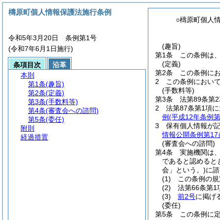
檮原町個人情報保護法施行条例
○檮原町個人
令和5年3月20日 条例第1号
(趣旨)
(令和7年6月1日施行)
第1条
この条例は
(定義)
条項目次
沿革
第2条
この条例に
本則
2
この条例におい
第1条
(趣旨)
(手数料等)
第2条
(定義)
第3条
法第89条第
第3条
(手数料等)
2
法第87条第1項
第4条
(審査会への諮問)
例
(平成12年条例第
第5条
(委任)
3
保有個人情報が
附則
情報公開条例第17
経過措置
(審査会への諮問)
第4条
実施機関は
であると認めると
会」という。)
に諮
(1)
この条例の規
(2)
法第66条第
(3)
前2号
に掲げ
(委任)
第5条
この条例に