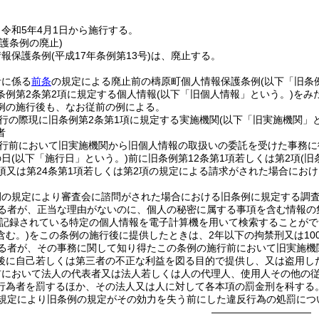
令和5年4月1日から施行する。
護条例の廃止)
情報保護条例
(平成17年条例第13号)
は、廃止する。
者に係る
前条
の規定による廃止前の檮原町個人情報保護条例
(以下「旧条
条例第2条第2項に規定する個人情報
(以下「旧個人情報」という。)
をみ
例の施行後も、なお従前の例による。
行の際現に旧条例第2条第1項に規定する実施機関
(以下「旧実施機関」
者
行前において旧実施機関から旧個人情報の取扱いの委託を受けた事務に
の日
(以下「施行日」という。)
前に旧条例第12条第1項若しくは第2項
(旧
1項又は第24条第1項若しくは第2項の規定による請求がされた場合に
例の規定により審査会に諮問がされた場合における旧条例に規定する調
る者が、正当な理由がないのに、個人の秘密に属する事項を含む情報の
記録されている特定の個人情報を電子計算機を用いて検索することがで
含む。)
をこの条例の施行後に提供したときは、2年以下の拘禁刑又は10
る者が、その事務に関して知り得たこの条例の施行前において旧実施機
後に自己若しくは第三者の不正な利益を図る目的で提供し、又は盗用した
前において法人の代表者又は法人若しくは人の代理人、使用人その他の
行為者を罰するほか、その法人又は人に対して各本項の罰金刑を科する
規定により旧条例の規定がその効力を失う前にした違反行為の処罰につ
――――――――――