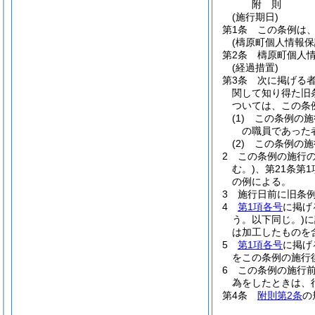
附
則
(施行期日)
第1条
この条例は、
(檮原町個人情報保
第2条
檮原町個人
(経過措置)
第3条
次に掲げる
関して知り得た旧
ついては、この条
(1)
この条例の施
の職員であった
(2)
この条例の施
2
この条例の施行
む。)
、第21条第
の例による。
3
施行日前に旧条
4
第1項各号
に掲げ
う。以下同じ。)
に
は加工したものを
5
第1項各号
に掲げ
をこの条例の施行
6
この条例の施行
為をしたときは、
第4条
附則第2条
の