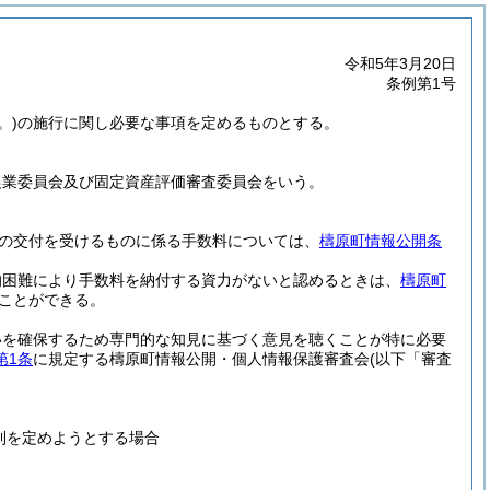
令和5年3月20日
条例第1号
。)
の施行に関し必要な事項を定めるものとする。
農業委員会及び固定資産評価審査委員会をいう。
しの交付を受けるものに係る手数料については、
檮原町情報公開条
的困難により手数料を納付する資力がないと認めるときは、
檮原町
ことができる。
いを確保するため専門的な知見に基づく意見を聴くことが特に必要
第1条
に規定する檮原町情報公開・個人情報保護審査会
(以下「審査
則を定めようとする場合
。