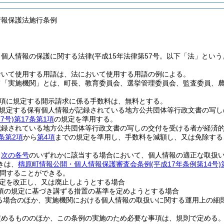
情報保護法施行条例
、個人情報の保護に関する法律
(平成15年法律第57号。以下「法」という
おいて使用する用語は、法において使用する用語の例による。
て「実施機関」とは、町長、教育委員会、選挙管理委員会、監査委員、
2項に規定する開示請求に係る手数料は、無料とする。
に規定する保有個人情報が記録されている地方公共団体等行政文書の写
7号)
第17条第1項
の規定を準用する。
記録されている地方公共団体等行政文書の写しの交付を受ける者が経済
条第2項
から
第4項
までの規定を準用し、手数料を減額し、又は免除する
、
次の各号
のいずれかに該当する場合において、個人情報の適正な取扱
きは、
檮原町情報公開・個人情報保護審査会条例
(平成17年条例第14号)
問することができる。
定を改正し、又は廃止しようとする場合
1項の規定に基づき講ずる措置の基準を定めようとする場合
る場合のほか、実施機関における個人情報の取扱いに関する運用上の細
定めるもののほか、この条例の実施のため必要な事項は、規則で定める