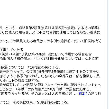
例」という。)
第3条第2項又は第11条第3項の規定によるその業務に
だりに他人に知らせ、又は不当な目的に使用してはならない義務に
という。)
の職員である者又はこの条例の施行前において旧実施機関
従事していた者
条例第21条第2項及び第24条第3項において準用する場合を含
おける旧個人情報の開示、訂正及び利用停止等については、なお従前
査審議については、なお従前の例による。
集合物であって、公文書
(旧条例第2条第8項に規定する公文書をい
きるように体系的に構成したもの
(その全部又は一部を複製し、又
0万円以下の罰金に処する。
関が保有していた旧個人情報であって公文書に記録されているもの
ときは、1年以下の拘禁刑又は50万円以下の罰金に処する。
従業者であった者が、その法人又は人の事務に関し、
前2項
の違反行
。
いては、その失効後も、なお従前の例による。