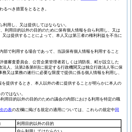
わるべき措置をとるとき。
ら利用し、又は提供してはならない。
は、利用目的以外の目的のために保有個人情報を自ら利用し、又は
、又は提供することによって、本人又は第三者の権利利益を不当に
内部で利用する場合であって、当該保有個人情報を利用すること
評価審査委員会、公営企業管理者若しくは消防長、町が設立した
政法人、法第2条第8項に規定する行政機関又は独立行政法人等に保
事務又は業務の遂行に必要な限度で提供に係る個人情報を利用し、
報を提供するとき、本人以外の者に提供することが明らかに本人の
ものではない。
の利用目的以外の目的のための議会の内部における利用を特定の職
次の表
の左欄に掲げる規定の適用については、これらの規定中
同
的
利用目的以外の目的
自ら利用してはならない