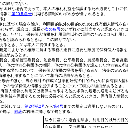
この限りでない。
が困難な場合であって、本人の権利利益を保護するため必要なこれに代
情報に
第20条各号
に掲げる情報のいずれかが含まれるとき。
限)
令に基づく場合を除き、利用目的以外の目的のために保有個人情報を自
かわらず、議会は、議長が
次の各号
のいずれかに該当すると認めるとき
きる。
ただし、保有個人情報を利用目的以外の目的のために自ら利用し
あると認められるときは、この限りでない。
あるとき、又は本人に提供するとき。
規定によりその権限に属する事務の遂行に必要な限度で保有個人情報を
理由があるとき。
員会、選挙管理委員会、監査委員、公平委員会、農業委員会、固定資産
人、他の地方公共団体の機関、他の地方公共団体が設立した地方独立行
供する場合において、保有個人情報の提供を受ける者が、法令の定める
情報を利用することについて相当の理由があるとき。
る場合のほか、専ら統計の作成又は学術研究の目的のために保有個人情
、その他保有個人情報を提供することについて特別の理由があるとき。
保有個人情報の利用又は提供を制限する他の条例の規定の適用を妨げる
権利利益を保護するため特に必要があると認めるときは、保有個人情報
る。
報に関しては、
第2項第2号
から
第4号
までの規定は適用しないものとし、
字句は、
同表
の右欄に掲げる字句とする。
法令に基づく場合を除き、利用目的以外の目
自ら利用し、又は提供してはならない