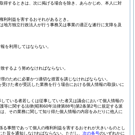
取得するときは、次に掲げる場合を除き、あらかじめ、本人に対
権利利益を害するおそれがあるとき。
は地方独立行政法人が行う事務又は事業の適正な遂行に支障を及
情報を利用してはならない。
合致するよう努めなければならない。
管理のために必要かつ適切な措置を講じなければならない。
を受けた者が受託した業務を行う場合における個人情報の取扱いに
事している者若しくは従事していた者又は議会において個人情報の
保護等に関する法律
(昭和60年法律第88号)
第2条第2号に規定する派
者は、その業務に関して知り得た個人情報の内容をみだりに他人に
係る事態であって個人の権利利益を害するおそれが大きいものとし
じた旨を通知しなければならない。
ただし、
次の各号
のいずれかに