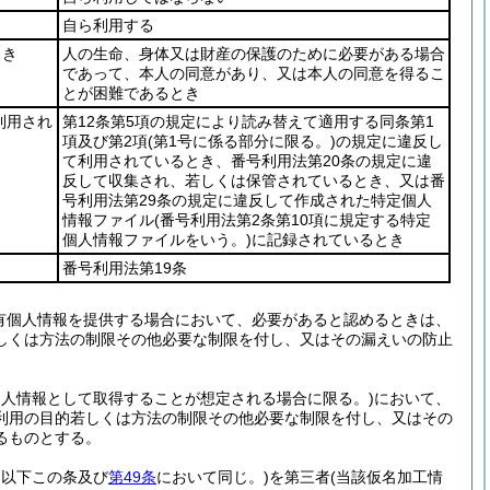
自ら利用する
とき
人の生命、身体又は財産の保護のために必要がある場合
であって、本人の同意があり、又は本人の同意を得るこ
とが困難であるとき
利用され
第12条第5項の規定により読み替えて適用する同条第1
項及び第2項
(第1号に係る部分に限る。)
の規定に違反し
て利用されているとき、番号利用法第20条の規定に違
反して収集され、若しくは保管されているとき、又は番
号利用法第29条の規定に違反して作成された特定個人
情報ファイル
(番号利用法第2条第10項に規定する特定
個人情報ファイルをいう。)
に記録されているとき
番号利用法第19条
有個人情報を提供する場合において、必要があると認めるときは、
しくは方法の制限その他必要な制限を付し、又はその漏えいの防止
個人情報として取得することが想定される場合に限る。)
において、
利用の目的若しくは方法の制限その他必要な制限を付し、又はその
るものとする。
。以下この条及び
第49条
において同じ。)
を第三者
(当該仮名加工情