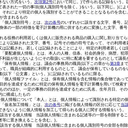
きない方式をいう。
次項第2号
において同じ。)
で作られる記録をいう。
て表された一切の事項
(個人識別符号を除く。)
をいう。以下同じ。)
によ
、それにより特定の個人を識別することができることとなるものを含む。
が含まれるもの
て「個人識別符号」とは、
次の各号
のいずれかに該当する文字、番号、
身体の一部の特徴を電子計算機の用に供するために変換した文字、番号
れる役務の利用若しくは個人に販売される商品の購入に関し割り当てら
により記録された文字、番号、記号その他の符号であって、その利用者
又は記載され、若しくは記録されることにより、特定の利用者若しくは
て「要配慮個人情報」とは、本人の人種、信条、社会的身分、病歴、犯
不利益が生じないようにその取扱いに特に配慮を要するものとして議長
て「保有個人情報」とは、議会の事務局の職員
(以下この章から
第3章
ま
って、職員が組織的に利用するものとして、議会が保有しているものを
書
(以下「公文書」という。)
に記録されているものに限る。
て「個人情報ファイル」とは、保有個人情報を含む情報の集合物であっ
目的を達成するために特定の保有個人情報を電子計算機を用いて検索す
もののほか、一定の事務の目的を達成するために氏名、生年月日、その
的に構成したもの
て個人情報について「本人」とは、個人情報によって識別される特定の
て「仮名加工情報」とは、
次の各号
に掲げる個人情報の区分に応じて
当
できないように個人情報を加工して得られる個人に関する情報をいう。
該当する個人情報 当該個人情報に含まれる記述等の一部を削除するこ
述等に置き換えることを含む。)
。
該当する個人情報 当該個人情報に含まれる個人識別符号の全部を削除