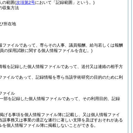
人の範囲
(
次項第2号
において「記録範囲」という。)
の収集方法
び所在地
報ファイルであって、専らその人事、議員報酬、給与若しくは報酬
職員の採用試験に関する個人情報ファイルを含む。)
情報を記録した個人情報ファイルであって、送付又は連絡の相手方
ファイルであって、記録情報を専ら当該学術研究の目的のために利
ファイル
一部を記録した個人情報ファイルであって、その利用目的、記録
掲げる事項を個人情報ファイル簿に記載し、又は個人情報ファイ
当該事務又は事業の適正な遂行に著しい支障を及ぼすおそれがある
ルを個人情報ファイル簿に掲載しないことができる。