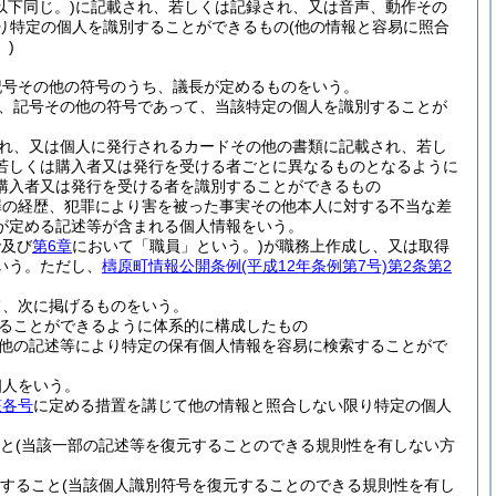
以下同じ。)
に記載され、若しくは記録され、又は音声、動作その
り特定の個人を識別することができるもの
(他の情報と容易に照合
)
記号その他の符号のうち、議長が定めるものをいう。
、記号その他の符号であって、当該特定の個人を識別することが
れ、又は個人に発行されるカードその他の書類に記載され、若し
若しくは購入者又は発行を受ける者ごとに異なるものとなるように
購入者又は発行を受ける者を識別することができるもの
罪の経歴、犯罪により害を被った事実その他本人に対する不当な差
が定める記述等が含まれる個人情報をいう。
で及び
第6章
において「職員」という。)
が職務上作成し、又は取得
いう。
ただし、
檮原町情報公開条例
(平成12年条例第7号)
第2条第2
て、次に掲げるものをいう。
ることができるように体系的に構成したもの
他の記述等により特定の保有個人情報を容易に検索することがで
個人をいう。
該各号
に定める措置を講じて他の情報と照合しない限り特定の個人
と
(当該一部の記述等を復元することのできる規則性を有しない方
すること
(当該個人識別符号を復元することのできる規則性を有し