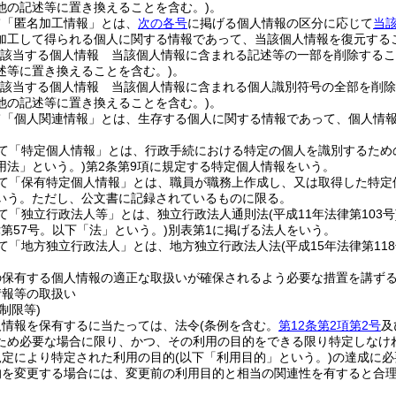
他の記述等に置き換えることを含む。)
。
て「匿名加工情報」とは、
次の各号
に掲げる個人情報の区分に応じて
当
加工して得られる個人に関する情報であって、当該個人情報を復元する
該当する個人情報 当該個人情報に含まれる記述等の一部を削除するこ
述等に置き換えることを含む。)
。
該当する個人情報 当該個人情報に含まれる個人識別符号の全部を削除
他の記述等に置き換えることを含む。)
。
て「個人関連情報」とは、生存する個人に関する情報であって、個人情
て「特定個人情報」とは、行政手続における特定の個人を識別するため
用法」という。)
第2条第9項に規定する特定個人情報をいう。
て「保有特定個人情報」とは、職員が職務上作成し、又は取得した特定
いう。
ただし、公文書に記録されているものに限る。
て「独立行政法人等」とは、独立行政法人通則法
(平成11年法律第103号
律第57号。以下「法」という。)
別表第1に掲げる法人をいう。
て「地方独立行政法人」とは、地方独立行政法人法
(平成15年法律第118
の保有する個人情報の適正な取扱いが確保されるよう必要な措置を講ず
情報等の取扱い
制限等)
人情報を保有するに当たっては、法令
(条例を含む。
第12条第2項第2号
及
ため必要な場合に限り、かつ、その利用の目的をできる限り特定しなけ
規定により特定された利用の目的
(以下「利用目的」という。)
の達成に必
的を変更する場合には、変更前の利用目的と相当の関連性を有すると合