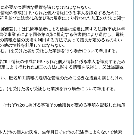
めに必要かつ適切な措置を講じなければならない。
工情報の作成に用いられた個人情報に係る本人を識別するために、
符号並びに法第41条第1項の規定により行われた加工の方法に関す
、郵便若しくは民間事業者による信書の送達に関する法律
(平成14年
信書便事業者による同条第2項に規定する信書便により送付し、電報
他の情報通信の技術を利用する方法であって議長が定めるものをい
の他の情報を利用してはならない。
む。)
を受けた者が受託した業務を行う場合について準用する。
名加工情報の作成に用いられた個人情報に係る本人を識別するため
規定により行われた加工の方法に関する情報を取得し、又は当該匿
従い、匿名加工情報の適切な管理のために必要な措置を講じなけれ
む。)
を受けた者が受託した業務を行う場合について準用する。
、それぞれ次に掲げる事項その他議長が定める事項を記載した帳簿
本人
(他の個人の氏名、生年月日その他の記述等によらないで検索