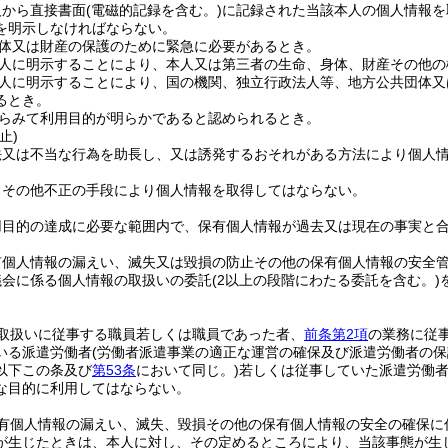
人から直接書面
(電磁的記録を含む。)
に記録された当該本人の個人情報を
を明示しなければならない。
体又は財産の保護のために緊急に必要があるとき。
人に明示することにより、本人又は第三者の生命、身体、財産その他の
人に明示することにより、国の機関、独立行政法人等、地方公共団体又
るとき。
らみて利用目的が明らかであると認められるとき。
止)
法又は不当な行為を助長し、又は誘発するおそれがある方法により個人
りその他不正の手段により個人情報を取得してはならない。
用目的の達成に必要な範囲内で、保有個人情報が過去又は現在の事実と
有個人情報の漏えい、滅失又は毀損の防止その他の保有個人情報の安全
議会に係る個人情報の取扱いの委託
(2以上の段階にわたる委託を含む。)
取扱いに従事する職員若しくは職員であった者、
前条第2項
の業務に従
いる派遣労働者
(労働者派遣事業の適正な運営の確保及び派遣労働者の
以下この条及び
第53条
において同じ。)
若しくは従事していた派遣労働
な目的に利用してはならない。
有個人情報の漏えい、滅失、毀損その他の保有個人情報の安全の確保に
が生じたときは、本人に対し、その定めるところにより、当該事態が生