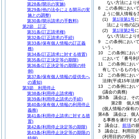
ない方法により
第28条
(開示の実施)
8
この条例におい
第29条
(他の法令による開示の実
ように個人情報を
施との調整)
(1)
第1項第1号
に
第30条
(開示請求の手数料)
法により他の記
第2節
訂正
(2)
第1項第2号
に
第31条
(訂正請求権)
ない方法により
第32条
(訂正請求の手続)
9
この条例におい
第33条
(保有個人情報の訂正義
いう。
務)
10
この条例におい
第34条
(訂正請求に対する措置)
において「番号利
第35条
(訂正決定等の期限)
11
この条例におい
第36条
(訂正決定等の期限の特
有しているものを
例)
12
この条例におい
第37条
(保有個人情報の提供先へ
法律
(平成15年法
の通知)
13
この条例におい
第3節
利用停止
(議会の責務)
第38条
(利用停止請求権)
第3条
議会は、そ
第39条
(利用停止請求の手続)
第2章
個人
第40条
(保有個人情報の利用停止
(個人情報の保有の
義務)
第4条
議会は、個
第41条
(利用停止請求に対する措
る事務を遂行する
置)
2
議会は、
前項
の
第42条
(利用停止決定等の期限)
3
議会は、利用目
第43条
(利用停止決定等の期限の
(利用目的の明示)
特例)