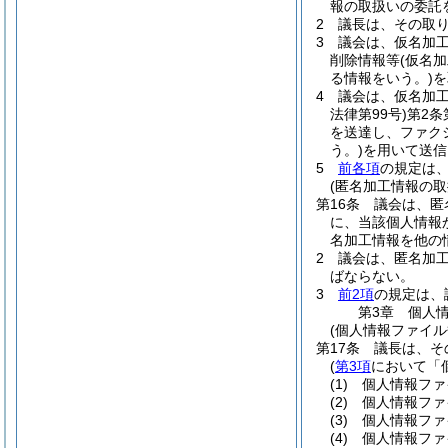
報の取扱いの委託
2
議長は、その取
3
議会は、仮名加
削除情報等
(仮名
る情報をいう。)
を
4
議会は、仮名加
法律第99号)
第2条
を送達し、ファク
う。)
を用いて送信
5
前各項
の規定は
(匿名加工情報の取
第16条
議会は、匿
に、当該個人情報
名加工情報を他の
2
議会は、匿名加
ばならない。
3
前2項
の規定は、
第3章
個人
(個人情報ファイル
第17条
議長は、そ
(
第3項
において「
(1)
個人情報ファ
(2)
個人情報ファ
(3)
個人情報ファ
(4)
個人情報ファ