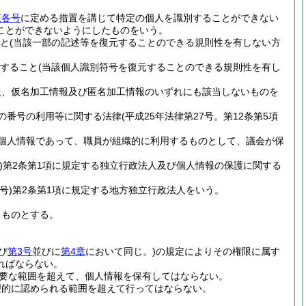
該各号
に定める措置を講じて特定の個人を識別することができない
ことができないようにしたものをいう。
と
(当該一部の記述等を復元することのできる規則性を有しない方
すること
(当該個人識別符号を復元することのできる規則性を有し
報、仮名加工情報及び匿名加工情報のいずれにも該当しないものを
の番号の利用等に関する法律
(平成25年法律第27号。第12条第5項
個人情報であって、職員が組織的に利用するものとして、議会が保
)
第2条第1項に規定する独立行政法人及び個人情報の保護に関する
号)
第2条第1項に規定する地方独立行政法人をいう。
るものとする。
び
第3号
並びに
第4章
において同じ。)
の規定によりその権限に属す
ればならない。
要な範囲を超えて、個人情報を保有してはならない。
理的に認められる範囲を超えて行ってはならない。