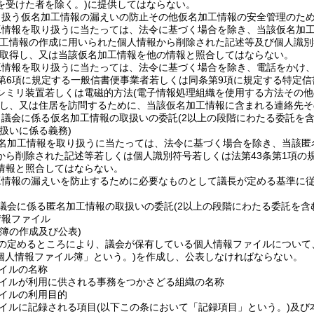
を受けた者を除く。)
に提供してはならない。
り扱う仮名加工情報の漏えいの防止その他仮名加工情報の安全管理のた
工情報を取り扱うに当たっては、法令に基づく場合を除き、当該仮名加
加工情報の作成に用いられた個人情報から削除された記述等及び個人識別
取得し、又は当該仮名加工情報を他の情報と照合してはならない。
工情報を取り扱うに当たっては、法令に基づく場合を除き、電話をかけ
第6項に規定する一般信書便事業者若しくは同条第9項に規定する特定
シミリ装置若しくは電磁的方法
(電子情報処理組織を使用する方法その
し、又は住居を訪問するために、当該仮名加工情報に含まれる連絡先そ
、議会に係る仮名加工情報の取扱いの委託
(2以上の段階にわたる委託を含
扱いに係る義務)
名加工情報を取り扱うに当たっては、法令に基づく場合を除き、当該匿
から削除された記述等若しくは個人識別符号若しくは法第43条第1項の
情報と照合してはならない。
工情報の漏えいを防止するために必要なものとして議長が定める基準に
議会に係る匿名加工情報の取扱いの委託
(2以上の段階にわたる委託を含
情報ファイル
簿の作成及び公表)
の定めるところにより、議会が保有している個人情報ファイルについて
個人情報ファイル簿」という。)
を作成し、公表しなければならない。
イルの名称
イルが利用に供される事務をつかさどる組織の名称
イルの利用目的
イルに記録される項目
(以下この条において「記録項目」という。)
及び