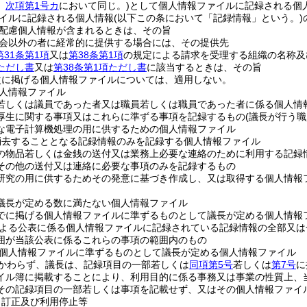
。
次項第1号カ
において同じ。)
として個人情報ファイルに記録される個
イルに記録される個人情報
(以下この条において「記録情報」という。)
配慮個人情報が含まれるときは、その旨
会以外の者に経常的に提供する場合には、その提供先
第31条第1項
又は
第38条第1項
の規定による請求を受理する組織の名称及
項ただし書
又は
第38条第1項ただし書
に該当するときは、その旨
次に掲げる個人情報ファイルについては、適用しない。
人情報ファイル
若しくは議員であった者又は職員若しくは職員であった者に係る個人情
厚生に関する事項又はこれらに準ずる事項を記録するもの
(議長が行う
な電子計算機処理の用に供するための個人情報ファイル
消去することとなる記録情報のみを記録する個人情報ファイル
の物品若しくは金銭の送付又は業務上必要な連絡のために利用する記録
その他の送付又は連絡に必要な事項のみを記録するもの
研究の用に供するためその発意に基づき作成し、又は取得する個人情報
議長が定める数に満たない個人情報ファイル
でに掲げる個人情報ファイルに準ずるものとして議長が定める個人情報
よる公表に係る個人情報ファイルに記録されている記録情報の全部又は
囲が当該公表に係るこれらの事項の範囲内のもの
個人情報ファイルに準ずるものとして議長が定める個人情報ファイル
かわらず、議長は、記録項目の一部若しくは
同項第5号
若しくは
第7号
に
イル簿に掲載することにより、利用目的に係る事務又は事業の性質上、
その記録項目の一部若しくは事項を記載せず、又はその個人情報ファイ
、訂正及び利用停止等