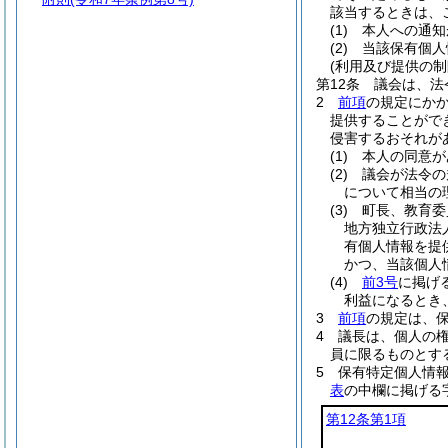
該当するときは、
(1)
本人への通知
(2)
当該保有個人
(利用及び提供の制
第12条
議会は、法
2
前項
の規定にか
提供することがで
侵害するおそれが
(1)
本人の同意が
(2)
議会が法令の
について相当の
(3)
町長、教育委
地方独立行政法
有個人情報を提
かつ、当該個人
(4)
前3号
に掲げ
利益になるとき
3
前項
の規定は、
4
議長は、個人の
員に限るものとす
5
保有特定個人情
表
の中欄に掲げる
第12条第1項