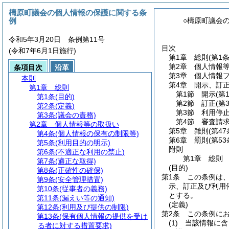
檮原町議会の個人情報の保護に関する条
例
○檮原町議会
令和5年3月20日 条例第11号
目次
(令和7年6月1日施行)
第1章
総則
(第1
第2章
個人情報
条項目次
沿革
第3章
個人情報
本則
第4章
開示、訂
第1章
総則
第1節
開示
(第
第1条
(目的)
第2節
訂正
(第
第2条
(定義)
第3節
利用停
第3条
(議会の責務)
第4節
審査請
第2章
個人情報等の取扱い
第5章
雑則
(第4
第4条
(個人情報の保有の制限等)
第6章
罰則
(第5
第5条
(利用目的の明示)
附則
第6条
(不適正な利用の禁止)
第1章
総則
第7条
(適正な取得)
(目的)
第8条
(正確性の確保)
第1条
この条例は
第9条
(安全管理措置)
示、訂正及び利用
第10条
(従事者の義務)
とする。
第11条
(漏えい等の通知)
(定義)
第12条
(利用及び提供の制限)
第2条
この条例に
第13条
(保有個人情報の提供を受け
(1)
当該情報に含
る者に対する措置要求)