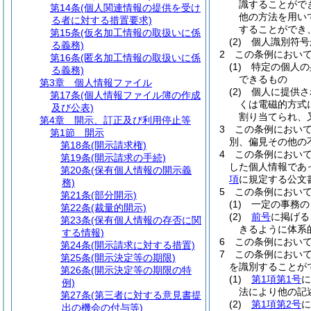
識することがで
第14条
(個人関連情報の提供を受け
他の方法を用い
る者に対する措置要求)
することができ
第15条
(仮名加工情報の取扱いに係
(2)
個人識別符号
る義務)
2
この条例におい
第16条
(匿名加工情報の取扱いに係
(1)
特定の個人の
る義務)
できるもの
第3章
個人情報ファイル
(2)
個人に提供さ
第17条
(個人情報ファイル簿の作成
くは電磁的方式
及び公表)
割り当てられ、
第4章
開示、訂正及び利用停止等
3
この条例におい
第1節
開示
別、偏見その他の
第18条
(開示請求権)
4
この条例におい
第19条
(開示請求の手続)
した個人情報であ
第20条
(保有個人情報の開示義
項
に規定する公文
務)
5
この条例におい
第21条
(部分開示)
(1)
一定の事務の
第22条
(裁量的開示)
(2)
前号
に掲げる
第23条
(保有個人情報の存否に関
きるように体系
する情報)
6
この条例におい
第24条
(開示請求に対する措置)
7
この条例におい
第25条
(開示決定等の期限)
を識別することが
第26条
(開示決定等の期限の特
(1)
第1項第1号
に
例)
法により他の記
第27条
(第三者に対する意見書提
(2)
第1項第2号
に
出の機会の付与等)