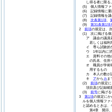
し得る者に限る
(5)
個人情報ファ
(6)
記録情報に要
(7)
記録情報を議
(8)
次条第1項
、
(9)
第31条第1
2
前項
の規定は、
(1)
次に掲げる個
ア
議会の議員
若しくは福利
イ
専ら試験的
ウ
1年以内に
エ
資料その他
の氏名、住所
オ
職員が学術
用するもの
カ
本人の数が
キ
ア
から
カ
ま
(2)
前項
の規定に
項目及び記録範
(3)
前号
に掲げる
3
第1項
の規定にか
ルを個人情報ファ
と認めるときは、
第4章
開示