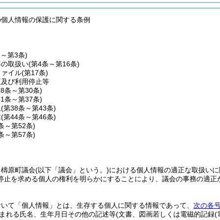
の個人情報の保護に関する条例
条～第3条)
等の取扱い
(第4条～第16条)
ファイル
(第17条)
正及び利用停止等
18条～第30条)
31条～第37条)
止
(第38条～第43条)
求
(第44条～第46条)
7条～第52条)
3条～第57条)
、檮原町議会
(以下「議会」という。)
における個人情報の適正な取扱いに
停止を求める個人の権利を明らかにすることにより、議会の事務の適正
おいて「個人情報」とは、生存する個人に関する情報であって、
次の各
まれる氏名、生年月日その他の記述等
(文書、図画若しくは電磁的記録