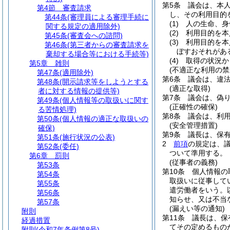
第5条
議会は、本
第4節
審査請求
し、その利用目的
第44条
(審理員による審理手続に
(1)
人の生命、身
関する規定の適用除外)
(2)
利用目的を本
第45条
(審査会への諮問)
(3)
利用目的を本
第46条
(第三者からの審査請求を
ぼすおそれがあ
棄却する場合等における手続等)
(4)
取得の状況か
第5章
雑則
(不適正な利用の禁
第47条
(適用除外)
第6条
議会は、違
第48条
(開示請求等をしようとする
(適正な取得)
者に対する情報の提供等)
第7条
議会は、偽
第49条
(個人情報等の取扱いに関す
(正確性の確保)
る苦情処理)
第8条
議会は、利
第50条
(個人情報の適正な取扱いの
(安全管理措置)
確保)
第9条
議長は、保
第51条
(施行状況の公表)
2
前項
の規定は、
第52条
(委任)
ついて準用する。
第6章
罰則
(従事者の義務)
第53条
第10条
個人情報の
第54条
取扱いに従事して
第55条
遣労働者をいう。
第56条
知らせ、又は不当
第57条
(漏えい等の通知)
附則
第11条
議長は、保
経過措置
てその定めるもの
附則
(令和7年条例第8号)