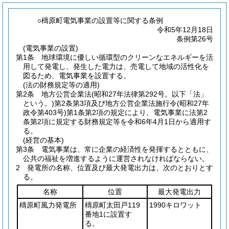
○檮原町電気事業の設置等に関する条例
令和5年12月18日
条例第26号
(電気事業の設置)
第1条
地球環境に優しい循環型のクリーンなエネルギーを活
用して発電し、発生した電力は、売電して地域の活性化を
図るため、電気事業を設置する。
(法の財務規定等の適用)
第2条
地方公営企業法
(昭和27年法律第292号。以下「法」
という。)
第2条第3項及び地方公営企業法施行令
(昭和27年
政令第403号)
第1条第2項の規定により、電気事業に法第2
条第2項に規定する財務規定等を令和6年4月1日から適用す
る。
(経営の基本)
第3条
電気事業は、常に企業の経済性を発揮するとともに、
公共の福祉を増進するように運営されなければならない。
2
発電所の名称、位置及び最大発電出力は、次のとおりとす
る。
名称
位置
最大発電出力
檮原町風力発電所
檮原町太田戸119
1990キロワット
番地1に設置す
る。