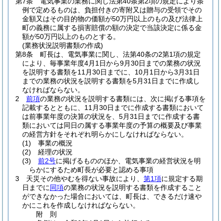
第7条
電気事業の業務に関し法第40条第2項の規定により条
例で定めるものは、負担付きの寄附又は贈与の受領でその
金額又はその目的物の価額が50万円以上のもの及び法律上
町の義務に属する損害賠償の額の決定で当該決定に係る金
額が50万円以上のものとする。
(業務状況説明書類の作成)
第8条
町長は、電気事業に関し、法第40条の2第1項の規定
により、毎事業年度4月1日から9月30日までの業務の状況
を説明する書類を11月30日までに、10月1日から3月31日
までの業務の状況を説明する書類を5月31日までに作成し
なければならない。
2
前項
の業務の状況を説明する書類には、次に掲げる事項を
記載するとともに、11月30日までに作成する書類において
は前事業年度の決算の状況を、5月31日までに作成する書
類においては同日の属する事業年度の予算の概要及び事業
の経営方針をそれぞれ明らかにしなければならない。
(1)
事業の概況
(2)
経理の状況
(3)
前2号
に掲げるもののほか、電気事業の経営状況を明
らかにするため町長が必要と認める事項
3
天災その他やむを得ない事故により、
第1項
に規定する期
日までに
同項
の業務の状況を説明する書類を作成すること
ができなかった場合においては、町長は、できるだけ速や
かにこれを作成しなければならない。
附
則