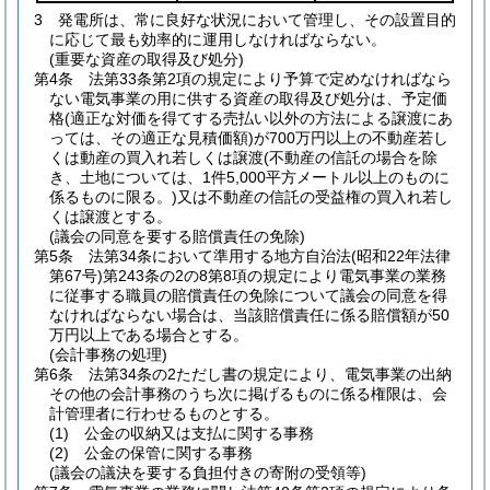
3
発電所は、常に良好な状況において管理し、その設置目的
に応じて最も効率的に運用しなければならない。
(重要な資産の取得及び処分)
第4条
法第33条第2項の規定により予算で定めなければなら
ない電気事業の用に供する資産の取得及び処分は、予定価
格
(適正な対価を得てする売払い以外の方法による譲渡にあ
っては、その適正な見積価額)
が700万円以上の不動産若し
くは動産の買入れ若しくは譲渡
(不動産の信託の場合を除
き、土地については、1件5,000平方メートル以上のものに
係るものに限る。)
又は不動産の信託の受益権の買入れ若し
くは譲渡とする。
(議会の同意を要する賠償責任の免除)
第5条
法第34条において準用する地方自治法
(昭和22年法律
第67号)
第243条の2の8第8項の規定により電気事業の業務
に従事する職員の賠償責任の免除について議会の同意を得
なければならない場合は、当該賠償責任に係る賠償額が50
万円以上である場合とする。
(会計事務の処理)
第6条
法第34条の2ただし書の規定により、電気事業の出納
その他の会計事務のうち次に掲げるものに係る権限は、会
計管理者に行わせるものとする。
(1)
公金の収納又は支払に関する事務
(2)
公金の保管に関する事務
(議会の議決を要する負担付きの寄附の受領等)