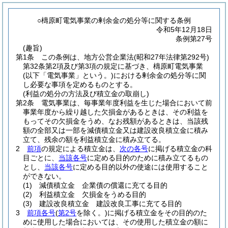
○檮原町電気事業の剰余金の処分等に関する条例
令和5年12月18日
条例第27号
(趣旨)
第1条
この条例は、地方公営企業法
(昭和27年法律第292号)
第32条第2項及び第3項の規定に基づき、檮原町電気事業
(以下「電気事業」という。)
における剰余金の処分等に関
し必要な事項を定めるものとする。
(利益の処分の方法及び積立金の取崩し)
第2条
電気事業は、毎事業年度利益を生じた場合において前
事業年度から繰り越した欠損金があるときは、その利益を
もってその欠損金をうめ、なお残額があるときは、当該残
額の全部又は一部を減債積立金又は建設改良積立金に積み
立て、残余の額を利益積立金に積み立てる。
2
前項
の規定による積立金は、
次の各号
に掲げる積立金の科
目ごとに、
当該各号
に定める目的のために積み立てるもの
とし、
当該各号
に定める目的以外の使途には使用すること
ができない。
(1)
減債積立金 企業債の償還に充てる目的
(2)
利益積立金 欠損金をうめる目的
(3)
建設改良積立金 建設改良工事に充てる目的
3
前項各号
(
第2号
を除く。)
に掲げる積立金をその目的のた
めに使用した場合においては、その使用した積立金の額に