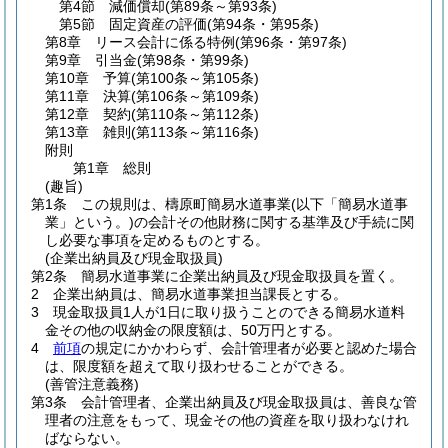
第4節
減価償却
(第89条～第93条)
第5節
固定資産の評価
(第94条・第95条)
第8章
リース会計に係る特例
(第96条・第97条)
第9章
引当金
(第98条・第99条)
第10章
予算
(第100条～第105条)
第11章
決算
(第106条～第109条)
第12章
契約
(第110条～第112条)
第13章
雑則
(第113条～第116条)
附則
第1章
総則
(趣旨)
第1条
この規則は、檮原町簡易水道事業
(以下「簡易水道事
業」という。)
の会計その他財務に関する基準及び手続に関
し必要な事項を定めるものとする。
(企業出納員及び現金取扱員)
第2条
簡易水道事業に企業出納員及び現金取扱員を置く。
2
企業出納員は、簡易水道事業担当課長とする。
3
現金取扱員1人が1日に取り扱うことのできる簡易水道料
金その他の収納金の限度額は、50万円とする。
4
前項
の規定にかかわらず、会計管理者が必要と認めた場合
は、限度額を超えて取り扱わせることができる。
(善管注意義務)
第3条
会計管理者、企業出納員及び現金取扱員は、善良な管
理者の注意をもって、現金その他の資産を取り扱わなけれ
ばならない。