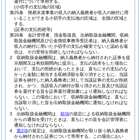
還付について準用する。
(小切手の支払地の区域)
第25条
簡易水道事業の収入の納入義務者が収入の納付に用
いることができる小切手の支払地の区域は、全国の区域と
する。
(証券の支払拒絶等)
第26条
会計管理者、現金取扱員、出納取扱金融機関、収納
取扱金融機関及び公金徴収事務等受託者は、納入義務者が
収入の納付に用いた小切手の支払が確実でないと認める場
合は、その受領を拒絶しなければならない。
2
収納取扱金融機関は、納入義務者から納付された証券を提
示期間又は有効期間内に提示し、支払の請求をした場合に
おいて、支払の拒絶があったときは、直ちにその支払のな
かった金額に相当する収納済額を取り消すとともに、当該
証券を納付した納入義務者に対して当該証券の支払が拒絶
され、かつ、当該収入の納付が取り消された旨及び当該証
券を還付する旨を証券還付通知書により通知しなければな
らない。
この場合において、収納取扱金融機関は、直ちに
当該取り消した旨を出納取扱金融機関に通知しなければな
らない。
3
出納取扱金融機関は、
前項
の規定による収納取扱金融機関
からの通知を受けたときは、直ちにその旨を会計管理者に
通知しなければならない。
4
第2項
の規定は、出納取扱金融機関が取り扱う納入義務者
から納付された証券について準用する。
この場合におい