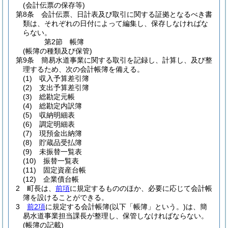
(会計伝票の保存等)
第8条
会計伝票、日計表及び取引に関する証拠となるべき書
類は、それぞれの日付によって編集し、保存しなければな
らない。
第2節
帳簿
(帳簿の種類及び保管)
第9条
簡易水道事業に関する取引を記録し、計算し、及び整
理するため、次の会計帳簿を備える。
(1)
収入予算差引簿
(2)
支出予算差引簿
(3)
総勘定元帳
(4)
総勘定内訳簿
(5)
収納明細表
(6)
調定明細表
(7)
現預金出納簿
(8)
貯蔵品受払簿
(9)
未振替一覧表
(10)
振替一覧表
(11)
固定資産台帳
(12)
企業債台帳
2
町長は、
前項
に規定するもののほか、必要に応じて会計帳
簿を設けることができる。
3
前2項
に規定する会計帳簿
(以下「帳簿」という。)
は、簡
易水道事業担当課長が整理し、保管しなければならない。
(帳簿の記載)