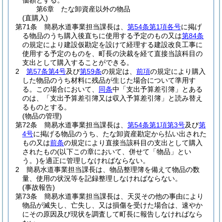
価額とする。
第6章
たな卸資産以外の物品
(直購入)
第71条
簡易水道事業担当課長は、
第54条第1項各号
に掲げ
る物品のうち購入後直ちに使用する予定のもの又は
第84条
の規定により建設仮勘定を設けて経理する建設改良工事に
使用する予定のものを、町長の決裁を経て直接当該科目の
支出として購入することができる。
2
第57条第4号
及び
第59条
の規定は、
前項
の規定により購入
した物品のうち材料に残品が生じた場合について準用す
る。
この場合において、
同条
中「支出予算差引簿」とある
のは、「支出予算差引簿又は収入予算差引簿」と読み替え
るものとする。
(物品の管理)
第72条
簡易水道事業担当課長は、
第54条第1項第3号
及び
第
4号
に掲げる物品のうち、たな卸資産勘定から払い出された
もの又は
前条
の規定により直接当該科目の支出として購入
されたもの
(以下この章において、併せて「物品」とい
う。)
を適正に管理しなければならない。
2
簡易水道事業担当課長は、物品整理簿を備えて物品の数
量、使用の状況等を記録整理しなければならない。
(事故報告)
第73条
簡易水道事業担当課長は、天災その他の事由により
物品が滅失し、亡失し、又は損傷を受けた場合は、速やか
にその原因及び現状を調査して町長に報告しなければなら