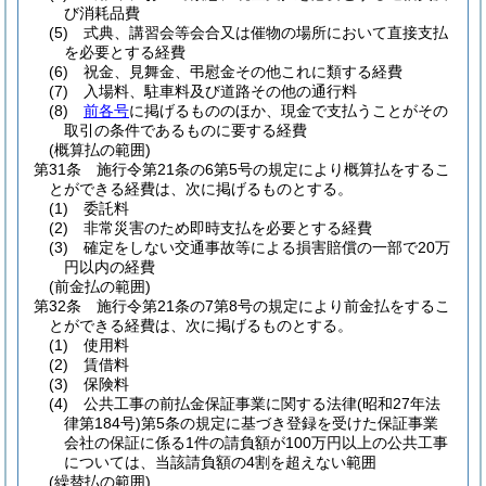
び消耗品費
(5)
式典、講習会等会合又は催物の場所において直接支払
を必要とする経費
(6)
祝金、見舞金、弔慰金その他これに類する経費
(7)
入場料、駐車料及び道路その他の通行料
(8)
前各号
に掲げるもののほか、現金で支払うことがその
取引の条件であるものに要する経費
(概算払の範囲)
第31条
施行令第21条の6第5号の規定により概算払をするこ
とができる経費は、次に掲げるものとする。
(1)
委託料
(2)
非常災害のため即時支払を必要とする経費
(3)
確定をしない交通事故等による損害賠償の一部で20万
円以内の経費
(前金払の範囲)
第32条
施行令第21条の7第8号の規定により前金払をするこ
とができる経費は、次に掲げるものとする。
(1)
使用料
(2)
賃借料
(3)
保険料
(4)
公共工事の前払金保証事業に関する法律
(昭和27年法
律第184号)
第5条の規定に基づき登録を受けた保証事業
会社の保証に係る1件の請負額が100万円以上の公共工事
については、当該請負額の4割を超えない範囲
(繰替払の範囲)