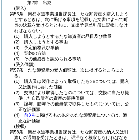
第2節
出納
(購入)
第56条
簡易水道事業担当課長は、たな卸資産を購入しよう
とするときは、次に掲げる事項を記載した文書によって町
長の決裁を受けるとともに、支出予算差引簿に記帳しなけ
ればならない。
(1)
購入しようとするたな卸資産の品目及び数量
(2)
購入しようとする事由
(3)
予定価格及び単価
(4)
契約の方法
(5)
その他必要と認められる事項
(受入価額)
第57条
たな卸資産の受入価額は、次に掲げるところによ
る。
(1)
購入又は製作によって取得したものについては、購入
又は製作に要した価額
(2)
交換により取得したものについては、交換に当たり提
供した自己所有の資産の帳簿価額
(3)
譲与、贈与その他無償で取得したものについては、公
正な評価額
(4)
前3号
に掲げるもの以外のたな卸資産については、適
正な評価額
(検収)
第58条
簡易水道事業担当課長は、たな卸資産の納入又は引
渡しの通知を受けたときは、遅滞なく検収しなければなら