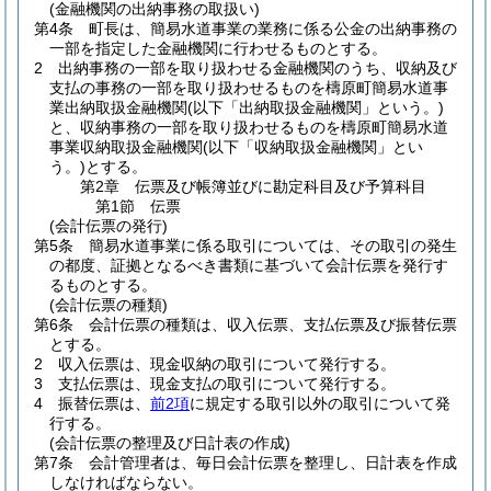
(金融機関の出納事務の取扱い)
第4条
町長は、簡易水道事業の業務に係る公金の出納事務の
一部を指定した金融機関に行わせるものとする。
2
出納事務の一部を取り扱わせる金融機関のうち、収納及び
支払の事務の一部を取り扱わせるものを檮原町簡易水道事
業出納取扱金融機関
(以下「出納取扱金融機関」という。)
と、収納事務の一部を取り扱わせるものを檮原町簡易水道
事業収納取扱金融機関
(以下「収納取扱金融機関」とい
う。)
とする。
第2章
伝票及び帳簿並びに勘定科目及び予算科目
第1節
伝票
(会計伝票の発行)
第5条
簡易水道事業に係る取引については、その取引の発生
の都度、証拠となるべき書類に基づいて会計伝票を発行す
るものとする。
(会計伝票の種類)
第6条
会計伝票の種類は、収入伝票、支払伝票及び振替伝票
とする。
2
収入伝票は、現金収納の取引について発行する。
3
支払伝票は、現金支払の取引について発行する。
4
振替伝票は、
前2項
に規定する取引以外の取引について発
行する。
(会計伝票の整理及び日計表の作成)
第7条
会計管理者は、毎日会計伝票を整理し、日計表を作成
しなければならない。