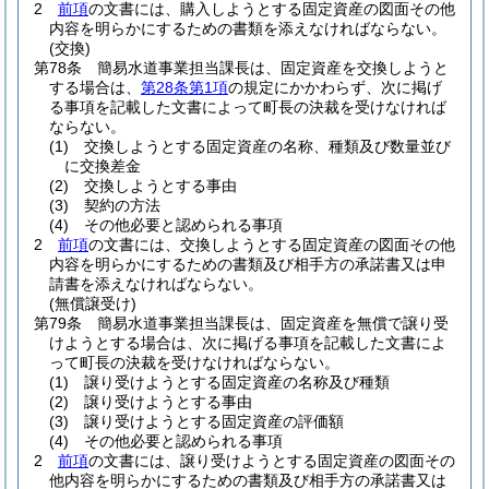
2
前項
の文書には、購入しようとする固定資産の図面その他
内容を明らかにするための書類を添えなければならない。
(交換)
第78条
簡易水道事業担当課長は、固定資産を交換しようと
する場合は、
第28条第1項
の規定にかかわらず、次に掲げ
る事項を記載した文書によって町長の決裁を受けなければ
ならない。
(1)
交換しようとする固定資産の名称、種類及び数量並び
に交換差金
(2)
交換しようとする事由
(3)
契約の方法
(4)
その他必要と認められる事項
2
前項
の文書には、交換しようとする固定資産の図面その他
内容を明らかにするための書類及び相手方の承諾書又は申
請書を添えなければならない。
(無償譲受け)
第79条
簡易水道事業担当課長は、固定資産を無償で譲り受
けようとする場合は、次に掲げる事項を記載した文書によ
って町長の決裁を受けなければならない。
(1)
譲り受けようとする固定資産の名称及び種類
(2)
譲り受けようとする事由
(3)
譲り受けようとする固定資産の評価額
(4)
その他必要と認められる事項
2
前項
の文書には、譲り受けようとする固定資産の図面その
他内容を明らかにするための書類及び相手方の承諾書又は