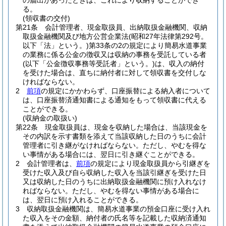
の届出があったときは、これにより収納することができ
る。
(領収書の交付)
第21条
会計管理者、現金取扱員、出納取扱金融機関、収納
取扱金融機関及び地方公営企業法
(昭和27年法律第292号。
以下「法」という。)
第33条の2の規定により簡易水道事業
の業務に係る公金の徴収又は収納の事務を受託している者
(以下「公金徴収事務等受託者」という。)
は、収入の納付
を受けた場合は、直ちに納付者に対して領収書を交付しな
ければならない。
2
前項
の規定にかかわらず、口座振替による納入者について
は、口座振替済通知書による通知をもって領収書に代える
ことができる。
(収納金の取扱い)
第22条
現金取扱員は、現金を収納した場合は、当該現金を
その内訳を示す書類を添えて当該収納した日のうちに会計
管理者に引き継がなければならない。
ただし、やむを得な
い事情がある場合には、翌日に引き継ぐことができる。
2
会計管理者は、
前項
の規定により現金取扱員から引継ぎを
受けた収入及び自ら収納した収入を当該引継ぎを受けた日
又は収納した日のうちに出納取扱金融機関に預け入れなけ
ればならない。
ただし、やむを得ない事情がある場合に
は、翌日に預け入れることができる。
3
収納取扱金融機関は、簡易水道事業の預金口座に受け入れ
た収入をその金額、納付者の氏名等を記載した収納済通知