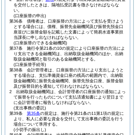
を交付したときは、隔地払受託書を徴さなければならな
い。
(口座振替の申出)
第36条
債権者は、口座振替の方法によって支払を受けよう
とする場合には、債権、振替先金融機関及び振替先預金口
座並びに振替金額を記載した文書によって簡易水道事業担
当課長に申し出なければならない。
(口座振替のできる金融機関)
第37条
施行令第21条の10の規定により口座振替の方法によ
り支出できる金融機関は、出納取扱金融機関のほか、出納
取扱金融機関と取引のある金融機関とする。
(口座振替手続等)
第38条
会計管理者は、口座振替の方法により支出しようと
する場合は、支払準備資金口座の残高の範囲内で、出納取
扱金融機関に振替先金融機関、振替先預金口座、振替金額
及び振替目的を通知して行わなければならない。
2
出納取扱金融機関は、会計管理者の口座振替の通知によっ
て振替を行ったものについて支払済通知書により翌日まで
に会計管理者に報告しなければならない。
(支出事務の委託)
第39条
第35条
の規定は、施行令第21条の11第1項の規定に
より、私人に必要な資金を交付して支出事務の委託を行う
場合について準用する。
(小切手の振出し)