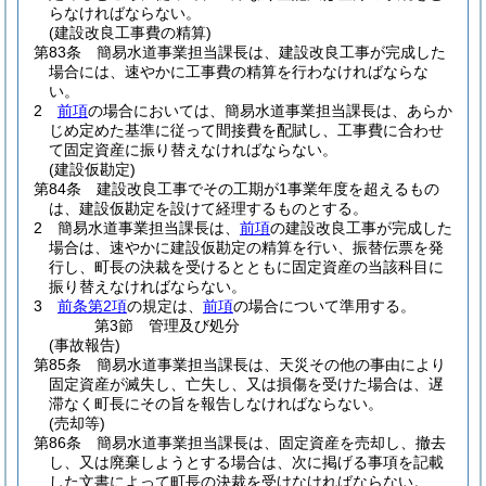
らなければならない。
(建設改良工事費の精算)
第83条
簡易水道事業担当課長は、建設改良工事が完成した
場合には、速やかに工事費の精算を行わなければならな
い。
2
前項
の場合においては、簡易水道事業担当課長は、あらか
じめ定めた基準に従って間接費を配賦し、工事費に合わせ
て固定資産に振り替えなければならない。
(建設仮勘定)
第84条
建設改良工事でその工期が1事業年度を超えるもの
は、建設仮勘定を設けて経理するものとする。
2
簡易水道事業担当課長は、
前項
の建設改良工事が完成した
場合は、速やかに建設仮勘定の精算を行い、振替伝票を発
行し、町長の決裁を受けるとともに固定資産の当該科目に
振り替えなければならない。
3
前条第2項
の規定は、
前項
の場合について準用する。
第3節
管理及び処分
(事故報告)
第85条
簡易水道事業担当課長は、天災その他の事由により
固定資産が滅失し、亡失し、又は損傷を受けた場合は、遅
滞なく町長にその旨を報告しなければならない。
(売却等)
第86条
簡易水道事業担当課長は、固定資産を売却し、撤去
し、又は廃棄しようとする場合は、次に掲げる事項を記載
した文書によって町長の決裁を受けなければならない。