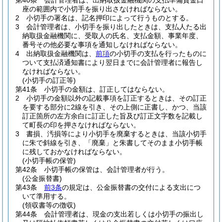
第40条
会計管理者は、出納取扱金融機関の支払準備資金口
座の範囲内で小切手を振り出さなければならない。
2
小切手の署名は、記名押印によって行うものとする。
3
会計管理者は、小切手を振り出したときは、支払人たる出
納取扱金融機関に、受取人の氏名、支払金額、事業年度、
番号その他必要な事項を通知しなければならない。
4
出納取扱金融機関は、
前項
の小切手の支払を行ったものに
ついて支払済通知書により翌日までに会計管理者に報告し
なければならない。
(小切手の訂正等)
第41条
小切手の金額は、訂正してはならない。
2
小切手の金額以外の記載事項を訂正するときは、その訂正
を要する部分に2線を引き、その上側に正書し、かつ、当該
訂正箇所の左方余白に訂正した旨及び訂正文字数を記載し
て町長の印を押さなければならない。
3
書損、汚損等により小切手を廃棄するときは、当該小切手
に朱で斜線を引き、「廃棄」と朱書してそのまま小切手帳
に残しておかなければならない。
(小切手帳の保管)
第42条
小切手帳の保管は、会計管理者が行う。
(公金振替書)
第43条
前3条
の規定は、公金振替書の交付による支出につ
いて準用する。
(領収書等の徴収)
第44条
会計管理者は、現金の支出若しくは小切手の振出し