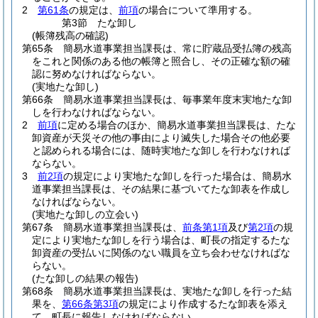
2
第61条
の規定は、
前項
の場合について準用する。
第3節
たな卸し
(帳簿残高の確認)
第65条
簡易水道事業担当課長は、常に貯蔵品受払簿の残高
をこれと関係のある他の帳簿と照合し、その正確な額の確
認に努めなければならない。
(実地たな卸し)
第66条
簡易水道事業担当課長は、毎事業年度末実地たな卸
しを行わなければならない。
2
前項
に定める場合のほか、簡易水道事業担当課長は、たな
卸資産が天災その他の事由により滅失した場合その他必要
と認められる場合には、随時実地たな卸しを行わなければ
ならない。
3
前2項
の規定により実地たな卸しを行った場合は、簡易水
道事業担当課長は、その結果に基づいてたな卸表を作成し
なければならない。
(実地たな卸しの立会い)
第67条
簡易水道事業担当課長は、
前条第1項
及び
第2項
の規
定により実地たな卸しを行う場合は、町長の指定するたな
卸資産の受払いに関係のない職員を立ち会わせなければな
らない。
(たな卸しの結果の報告)
第68条
簡易水道事業担当課長は、実地たな卸しを行った結
果を、
第66条第3項
の規定により作成するたな卸表を添え
て、町長に報告しなければならない。