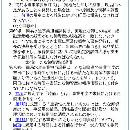
2
簡易水道事業担当課長は、実地たな卸しの結果、現品に不
足があることを発見した場合は、その原因及び現状を調査
し、
前項
の規定による報告に併せて町長に報告しなければ
ならない。
(たな卸修正)
第69条
簡易水道事業担当課長は、実地たな卸しの結果、総
勘定元帳の残高がたな卸資産の現在高と一致しないとき
は、たな卸表に基づき出庫伝票及び振替伝票を発行し、町
長の決裁を受けるとともに、出庫伝票に基づき貯蔵品受払
簿を修正し、振替伝票に基づいて総勘定内訳簿のほか支出
予算差引簿を修正しなければならない。
第4節
たな卸資産の評価
第70条
簡易水道事業担当課長は、たな卸資産で事業年度の
末日における時価が同日における当該たな卸資産の帳簿価
額より低いもの
(重要性の乏しいものを除く。)
について、
同日における時価を当該たな卸資産の帳簿価額として付さ
なければならない。
2
前項
に規定する「時価」とは、事業年度の末日における再
調達原価をいう。
3
第1項
に規定する「重要性の乏しいもの」とは、たな卸資
産のうち、事業用の部品、消耗品等で販売活動及び一般管
理活動において短期間に消費されるものをいう。
4
第1項
に規定する重要性の乏しいたな卸資産については、
同項
に規定する時価による評価を行わず、受入価額を帳簿