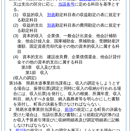
又は支出の区分に応じ、
当該各号
に定める科目を基準とす
る。
(1)
収益的収入
別表
勘定科目表の収益勘定の表に規定す
る勘定科目
(2)
収益的支出
別表
勘定科目表の費用勘定の表に規定す
る勘定科目
(3)
資本的収入 企業債、一般会計出資金、他会計補助
金、他会計繰入金、国庫補助金、県補助金、受贈財産評
価額、固定資産売却代金その他の資本的収入に属する科
目
(4)
資本的支出 建設改良費、企業債償還金、他会計貸付
金その他の資本的支出に属する科目
第3章
収入及び支出
第1節
収入
(収入の調定)
第16条
簡易水道事業担当課長は、収入の調定をしようとす
る場合は、振替伝票
(調定と同時に収入の収納が行われる場
合には、収入伝票)
を発行し、収入の根拠、所属年度、収入
科目、納入すべき金額、納入義務者等を明らかにした書類
を添付し、町長の決裁を受けなければならない。
2
簡易水道事業担当課長は、
前項
の規定による町長の決裁を
受けた場合は、当該伝票及び書類により総勘定内訳簿のほ
か収入予算差引簿並びに収納明細表及び調定明細表に記帳
しなければならない。
3
前2項
の規定は、収入の調定を更正しようとする場合につ