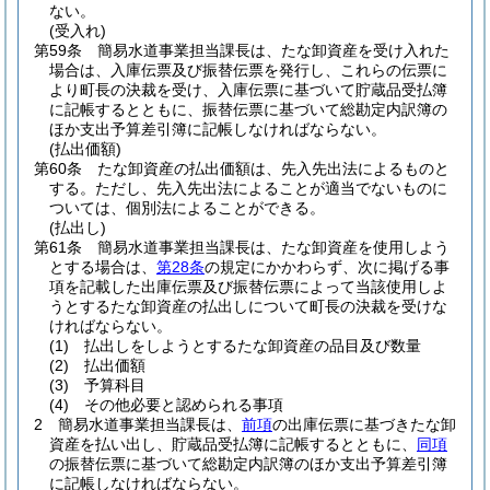
ない。
(受入れ)
第59条
簡易水道事業担当課長は、たな卸資産を受け入れた
場合は、入庫伝票及び振替伝票を発行し、これらの伝票に
より町長の決裁を受け、入庫伝票に基づいて貯蔵品受払簿
に記帳するとともに、振替伝票に基づいて総勘定内訳簿の
ほか支出予算差引簿に記帳しなければならない。
(払出価額)
第60条
たな卸資産の払出価額は、先入先出法によるものと
する。
ただし、先入先出法によることが適当でないものに
ついては、個別法によることができる。
(払出し)
第61条
簡易水道事業担当課長は、たな卸資産を使用しよう
とする場合は、
第28条
の規定にかかわらず、次に掲げる事
項を記載した出庫伝票及び振替伝票によって当該使用しよ
うとするたな卸資産の払出しについて町長の決裁を受けな
ければならない。
(1)
払出しをしようとするたな卸資産の品目及び数量
(2)
払出価額
(3)
予算科目
(4)
その他必要と認められる事項
2
簡易水道事業担当課長は、
前項
の出庫伝票に基づきたな卸
資産を払い出し、貯蔵品受払簿に記帳するとともに、
同項
の振替伝票に基づいて総勘定内訳簿のほか支出予算差引簿
に記帳しなければならない。