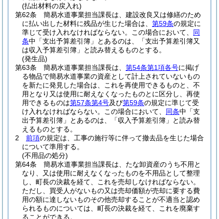
(払出材料の戻入れ)
第62条
簡易水道事業担当課長は、建設改良又は修繕のため
に払い出した材料に残品が生じた場合は、
第59条
の規定に
準じて受け入れなければならない。
この場合において、
同
条
中「支出予算差引簿」とあるのは、「支出予算差引簿又
は収入予算差引簿」と読み替えるものとする。
(発生品)
第63条
簡易水道事業担当課長は、
第54条第1項各号
に掲げ
る物品で簡易水道事業の資産として計上されていないもの
を新たに発見した場合は、これを再使用できるものと、不
用となり又は使用に耐えなくなったものとに区分し、再使
用できるものは
第57条第4号
及び
第59条
の規定に準じて受
け入れなければならない。
この場合において、
同条
中「支
出予算差引簿」とあるのは、「収入予算差引簿」と読み替
えるものとする。
2
前項
の規定は、工事の施行等に伴って撤去品を生じた場合
について準用する。
(不用品の処分)
第64条
簡易水道事業担当課長は、たな卸資産のうち不用と
なり、又は使用に耐えなくなったものを不用品として整理
し、町長の決裁を経て、これを売却しなければならない。
ただし、買受人がないもの又は売却価額が売却に要する費
用の額に達しないものその他売却することが不適当と認め
られるものについては、町長の決裁を経て、これを廃棄す
ることができる。