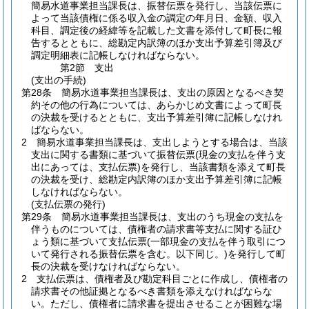
簡易水道事業担当課長は、振替伝票を発行し、当該伝票に
よって当該債権に係る収入金の調定の年月日、金額、収入
科目、調定後の経緯等を記載した文書を添付して町長に報
告するとともに、総勘定内訳簿のほか支出予算差引簿及び
調定明細表に記帳しなければならない。
第2節
支出
(支出の手続)
第28条
簡易水道事業担当課長は、支出の原因となるべき契
約その他の行為については、あらかじめ文書によって町長
の決裁を受けるとともに、支出予算差引簿に記帳しなけれ
ばならない。
2
簡易水道事業担当課長は、支出しようとする場合は、当該
支出に関する書類に基づいて振替伝票
(現金の支払を伴う支
出にあっては、支払伝票)
を発行し、当該書類を添えて町長
の決裁を受け、総勘定内訳簿のほか支出予算差引簿に記帳
しなければならない。
(支払伝票の発行)
第29条
簡易水道事業担当課長は、支出のうち現金の支払を
伴うものについては、債権者の請求書等支払に関する証ひ
ょう類に基づいて支払伝票
(一部現金の支払を伴う取引につ
いて発行される振替伝票を含む。以下同じ。)
を発行して町
長の決裁を受けなければならない。
2
支払伝票は、債権者及び勘定科目ごとに作成し、債権者の
請求書その他証拠となるべき書類を添えなければならな
い。
ただし、債権者に請求書を提出させることが困難な場