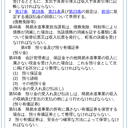
受けるとともに、支出予算差引簿又は収入予算差引簿に記
帳しなければならない。
2
第17条
、
第18条
、
第21条
及び
第23条
の規定は、
前項
に規
定する過誤払金の回収について準用する。
(債務免除等)
第48条
簡易水道事業担当課長は、債務免除、時効等により
債務が消滅した場合は、当該債務の消滅を証する書類に基
づいて振替伝票又は収入伝票を発行し、町長の決裁を受け
なければならない。
第4章
預り金及び預り有価証券
(預り金)
第49条
会計管理者は、保証金その他簡易水道事業の収入に
属さない現金を受け入れた場合は、これを預り金として次
に掲げる区分により整理しなければならない。
(1)
預り保証金
(2)
預り諸税
(3)
その他預り金
(預り金の受入れ及び払出し)
第50条
預り金の受入れ及び払出しは、簡易水道事業の収入
の収納及び支出の支払の例により行わなければならない。
(預り有価証券)
第51条
簡易水道事業の所有に属さない有価証券を保管する
場合は、預り有価証券として整理しなければならない。
2
預り有価証券は、安全かつ確実な方法によって保管しなけ
ればならない。