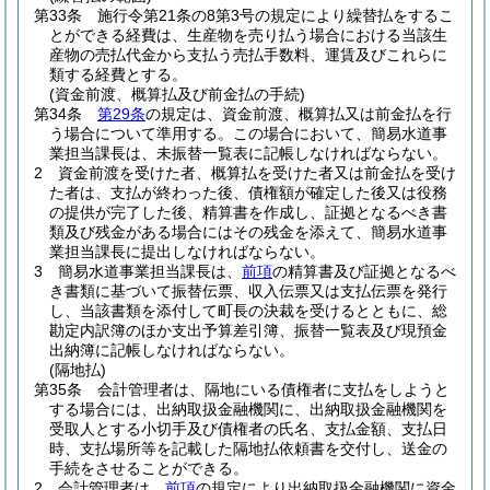
第33条
施行令第21条の8第3号の規定により繰替払をするこ
とができる経費は、生産物を売り払う場合における当該生
産物の売払代金から支払う売払手数料、運賃及びこれらに
類する経費とする。
(資金前渡、概算払及び前金払の手続)
第34条
第29条
の規定は、資金前渡、概算払又は前金払を行
う場合について準用する。
この場合において、簡易水道事
業担当課長は、未振替一覧表に記帳しなければならない。
2
資金前渡を受けた者、概算払を受けた者又は前金払を受け
た者は、支払が終わった後、債権額が確定した後又は役務
の提供が完了した後、精算書を作成し、証拠となるべき書
類及び残金がある場合にはその残金を添えて、簡易水道事
業担当課長に提出しなければならない。
3
簡易水道事業担当課長は、
前項
の精算書及び証拠となるべ
き書類に基づいて振替伝票、収入伝票又は支払伝票を発行
し、当該書類を添付して町長の決裁を受けるとともに、総
勘定内訳簿のほか支出予算差引簿、振替一覧表及び現預金
出納簿に記帳しなければならない。
(隔地払)
第35条
会計管理者は、隔地にいる債権者に支払をしようと
する場合には、出納取扱金融機関に、出納取扱金融機関を
受取人とする小切手及び債権者の氏名、支払金額、支払日
時、支払場所等を記載した隔地払依頼書を交付し、送金の
手続をさせることができる。
2
会計管理者は、
前項
の規定により出納取扱金融機関に資金