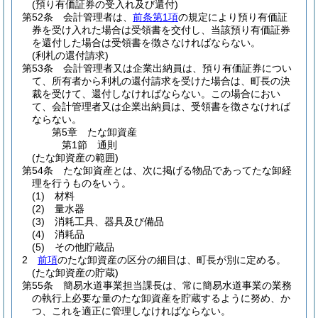
(預り有価証券の受入れ及び還付)
第52条
会計管理者は、
前条第1項
の規定により預り有価証
券を受け入れた場合は受領書を交付し、当該預り有価証券
を還付した場合は受領書を徴さなければならない。
(利札の還付請求)
第53条
会計管理者又は企業出納員は、預り有価証券につい
て、所有者から利札の還付請求を受けた場合は、町長の決
裁を受けて、還付しなければならない。
この場合におい
て、会計管理者又は企業出納員は、受領書を徴さなければ
ならない。
第5章
たな卸資産
第1節
通則
(たな卸資産の範囲)
第54条
たな卸資産とは、次に掲げる物品であってたな卸経
理を行うものをいう。
(1)
材料
(2)
量水器
(3)
消耗工具、器具及び備品
(4)
消耗品
(5)
その他貯蔵品
2
前項
のたな卸資産の区分の細目は、町長が別に定める。
(たな卸資産の貯蔵)
第55条
簡易水道事業担当課長は、常に簡易水道事業の業務
の執行上必要な量のたな卸資産を貯蔵するように努め、か
つ、これを適正に管理しなければならない。