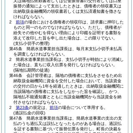
又は隔地払依頼書若しくは公金振替書の交付若しくは口座
振替の通知によって支出したときは、債権者の領収書又は
出納取扱金融機関の領収書若しくは支払済通知書を徴さな
ければならない。
2
前項
の場合における債権者の領収印は、請求書に押印した
ものと同一のものでなければならない。
ただし、債権者が
紛失その他やむを得ない理由により印鑑を証明する書類を
添えて改印した旨を申し出た場合は、この限りでない。
(支払小切手の整理)
第45条
簡易水道事業担当課長は、毎月末支払小切手未払高
を調査しなければならない。
2
簡易水道事業担当課長は、支払小切手が時効により消滅し
た場合は、直ちに収入伝票を発行しなければならない。
(隔地払期間の徒過)
第46条
会計管理者は、隔地の債権者に支払をさせるため出
納取扱金融機関に資金を交付した場合において、当該資金
の交付の日から1年を経過したときは、出納取扱金融機関に
当該隔地の債権者に支払をしなかった旨を確認し、かつ、
隔地払不能通知書とともに当該金融機関から当該資金を納
付させなければならない。
2
第23条
の規定は、
前項
の場合について準用する。
(過誤払金の回収)
第47条
簡易水道事業担当課長は、簡易水道事業の支出の支
払のうち過払又は誤払となったものがある場合は、過誤払
を証する書類に基づいて振替伝票を発行し、町長の決裁を