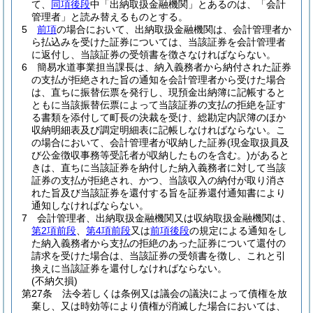
て、
同項後段
中「出納取扱金融機関」とあるのは、「会計
管理者」と読み替えるものとする。
5
前項
の場合において、出納取扱金融機関は、会計管理者か
ら払込みを受けた証券については、当該証券を会計管理者
に返付し、当該証券の受領書を徴さなければならない。
6
簡易水道事業担当課長は、納入義務者から納付された証券
の支払が拒絶された旨の通知を会計管理者から受けた場合
は、直ちに振替伝票を発行し、現預金出納簿に記帳すると
ともに当該振替伝票によって当該証券の支払の拒絶を証す
る書類を添付して町長の決裁を受け、総勘定内訳簿のほか
収納明細表及び調定明細表に記帳しなければならない。
こ
の場合において、会計管理者が収納した証券
(現金取扱員及
び公金徴収事務等受託者が収納したものを含む。)
があると
きは、直ちに当該証券を納付した納入義務者に対して当該
証券の支払が拒絶され、かつ、当該収入の納付が取り消さ
れた旨及び当該証券を還付する旨を証券還付通知書により
通知しなければならない。
7
会計管理者、出納取扱金融機関又は収納取扱金融機関は、
第2項前段
、
第4項前段
又は
前項後段
の規定による通知をし
た納入義務者から支払の拒絶のあった証券について還付の
請求を受けた場合は、当該証券の受領書を徴し、これと引
換えに当該証券を還付しなければならない。
(不納欠損)
第27条
法令若しくは条例又は議会の議決によって債権を放
棄し、又は時効等により債権が消滅した場合においては、