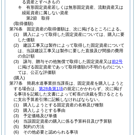
る資産とすべきもの
キ
有形固定資産若しくは無形固定資産、流動資産又は
繰延資産に属しない資産
第2節
取得
(取得価額)
第76条
固定資産の取得価額は、次に掲げるところによる。
(1)
購入によって取得した固定資産については、購入に要
した価額
(2)
建設工事又は製作によって取得した固定資産について
は、当該建設工事又は製作に要した直接及び間接の費用
の合計額
(3)
譲与、贈与その他無償で取得した固定資産又は
前2号
に掲げる固定資産であって取得価額の不明のものについ
ては、公正な評価額
(購入)
第77条
簡易水道事業担当課長は、固定資産を購入しようと
する場合は、
第28条第1項
の規定にかかわらず、次に掲げ
る事項を記載した文書によって町長の決裁を受けるととも
に支出予算差引簿に記帳しなければならない。
(1)
購入しようとする固定資産の名称及び種類
(2)
購入しようとする事由
(3)
予定価格及び単価
(4)
当該固定資産の購入に係る予算科目及び予算額
(5)
契約の方法
(6)
その他必要と認められる事項