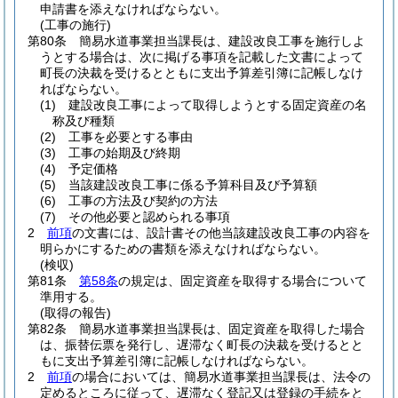
申請書を添えなければならない。
(工事の施行)
第80条
簡易水道事業担当課長は、建設改良工事を施行しよ
うとする場合は、次に掲げる事項を記載した文書によって
町長の決裁を受けるとともに支出予算差引簿に記帳しなけ
ればならない。
(1)
建設改良工事によって取得しようとする固定資産の名
称及び種類
(2)
工事を必要とする事由
(3)
工事の始期及び終期
(4)
予定価格
(5)
当該建設改良工事に係る予算科目及び予算額
(6)
工事の方法及び契約の方法
(7)
その他必要と認められる事項
2
前項
の文書には、設計書その他当該建設改良工事の内容を
明らかにするための書類を添えなければならない。
(検収)
第81条
第58条
の規定は、固定資産を取得する場合について
準用する。
(取得の報告)
第82条
簡易水道事業担当課長は、固定資産を取得した場合
は、振替伝票を発行し、遅滞なく町長の決裁を受けるとと
もに支出予算差引簿に記帳しなければならない。
2
前項
の場合においては、簡易水道事業担当課長は、法令の
定めるところに従って、遅滞なく登記又は登録の手続をと