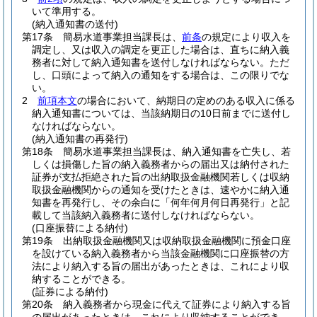
いて準用する。
(納入通知書の送付)
第17条
簡易水道事業担当課長は、
前条
の規定により収入を
調定し、又は収入の調定を更正した場合は、直ちに納入義
務者に対して納入通知書を送付しなければならない。
ただ
し、口頭によって納入の通知をする場合は、この限りでな
い。
2
前項本文
の場合において、納期日の定めのある収入に係る
納入通知書については、当該納期日の10日前までに送付し
なければならない。
(納入通知書の再発行)
第18条
簡易水道事業担当課長は、納入通知書を亡失し、若
しくは損傷した旨の納入義務者からの届出又は納付された
証券が支払拒絶された旨の出納取扱金融機関若しくは収納
取扱金融機関からの通知を受けたときは、速やかに納入通
知書を再発行し、その余白に「何年何月何日再発行」と記
載して当該納入義務者に送付しなければならない。
(口座振替による納付)
第19条
出納取扱金融機関又は収納取扱金融機関に預金口座
を設けている納入義務者から当該金融機関に口座振替の方
法により納入する旨の届出があったときは、これにより収
納することができる。
(証券による納付)
第20条
納入義務者から現金に代えて証券により納入する旨