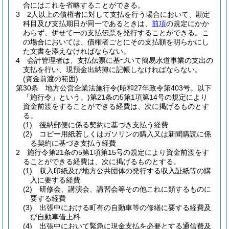
合にはこれを省略することができる。
3
2人以上の債権者に対して支払を行う場合において、勘定
科目及び支払期日が同一であるときは、
前項
の規定にかか
わらず、併せて一の支払伝票を発行することができる。
こ
の場合においては、債権者ごとにその支払額を明らかにし
た文書を添えなければならない。
4
会計管理者は、支払伝票に基づいて簡易水道事業の支出の
支払を行い、現預金出納簿に記帳しなければならない。
(資金前渡の範囲)
第30条
地方公営企業法施行令
(昭和27年政令第403号。以下
「施行令」という。)
第21条の5第1項第14号の規定により
資金前渡をすることができる経費は、次に掲げるものとす
る。
(1)
後納郵便に係る契約に基づき支払う経費
(2)
コピー用紙若しくはガソリンの購入又は新聞購読に係
る契約に基づき支払う経費
2
施行令第21条の5第1項第15号の規定により資金前渡をす
ることができる経費は、次に掲げるものとする。
(1)
収入印紙及び地方公共団体の発行する収入証紙等の購
入に要する経費
(2)
研修会、講演会、講習会等その他これに類するものに
要する経費
(3)
出張中における町有の自動車等の修繕に要する経費及
び自動車借上料
(4)
出張中において緊急に現金支払を必要とする通信費及