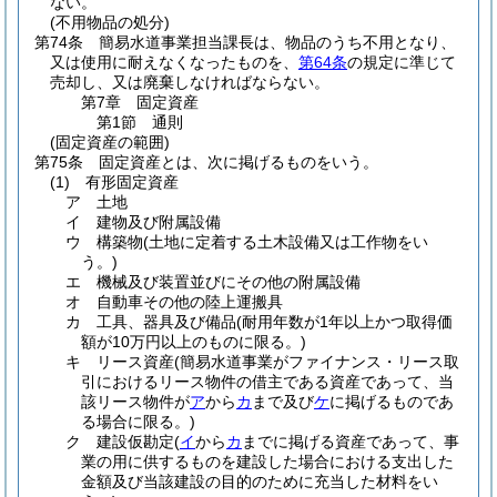
ない。
(不用物品の処分)
第74条
簡易水道事業担当課長は、物品のうち不用となり、
又は使用に耐えなくなったものを、
第64条
の規定に準じて
売却し、又は廃棄しなければならない。
第7章
固定資産
第1節
通則
(固定資産の範囲)
第75条
固定資産とは、次に掲げるものをいう。
(1)
有形固定資産
ア
土地
イ
建物及び附属設備
ウ
構築物
(土地に定着する土木設備又は工作物をい
う。)
エ
機械及び装置並びにその他の附属設備
オ
自動車その他の陸上運搬具
カ
工具、器具及び備品
(耐用年数が1年以上かつ取得価
額が10万円以上のものに限る。)
キ
リース資産
(簡易水道事業がファイナンス・リース取
引におけるリース物件の借主である資産であって、当
該リース物件が
ア
から
カ
まで及び
ケ
に掲げるものであ
る場合に限る。)
ク
建設仮勘定
(
イ
から
カ
までに掲げる資産であって、事
業の用に供するものを建設した場合における支出した
金額及び当該建設の目的のために充当した材料をい