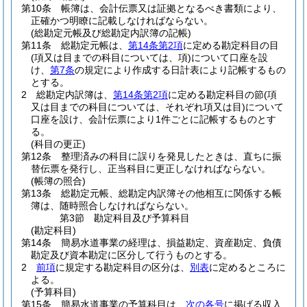
第10条
帳簿は、会計伝票又は証拠となるべき書類により、
正確かつ明瞭に記載しなければならない。
(総勘定元帳及び総勘定内訳簿の記帳)
第11条
総勘定元帳は、
第14条第2項
に定める勘定科目の目
(項又は目までの科目については、項)
について口座を設
け、
第7条
の規定により作成する日計表により記帳するもの
とする。
2
総勘定内訳簿は、
第14条第2項
に定める勘定科目の節
(項
又は目までの科目については、それぞれ項又は目)
について
口座を設け、会計伝票により1件ごとに記帳するものとす
る。
(科目の更正)
第12条
整理済みの科目に誤りを発見したときは、直ちに振
替伝票を発行し、正当科目に更正しなければならない。
(帳簿の照合)
第13条
総勘定元帳、総勘定内訳簿その他相互に関係する帳
簿は、随時照合しなければならない。
第3節
勘定科目及び予算科目
(勘定科目)
第14条
簡易水道事業の経理は、損益勘定、資産勘定、負債
勘定及び資本勘定に区分して行うものとする。
2
前項
に規定する勘定科目の区分は、
別表
に定めるところに
よる。
(予算科目)
第15条
簡易水道事業の予算科目は、
次の各号
に掲げる収入