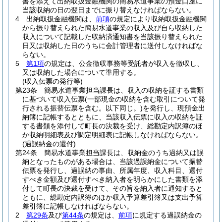
書を添えて出納取扱金融機関の簡易水道事業の預金口座に
当該収納の日の翌日までに振り替えなければならない。
4
出納取扱金融機関は、
前項
の規定により収納取扱金融機関
から振り替えられた簡易水道事業の収入及び自ら収納した
収入について記載した収納済通知書を当該振り替えられた
日又は収納した日のうちに会計管理者に送付しなければな
らない。
5
第1項
の規定は、公金徴収事務等受託者が収入を徴収し、
又は収納した場合について準用する。
(収入伝票の発行等)
第23条
簡易水道事業担当課長は、収入の収納を証する書類
に基づいて収入伝票
(一部現金の収納を含む取引について発
行される振替伝票を含む。以下同じ。)
を発行し、現預金出
納簿に記帳するとともに、当該収入伝票に収入の収納を証
する書類を添付して町長の決裁を受け、総勘定内訳簿のほ
か収納明細表及び調定明細表に記帳しなければならない。
(過誤納金の還付)
第24条
簡易水道事業担当課長は、収納金のうち過納又は誤
納となったものがある場合は、当該過誤納金について振替
伝票を発行し、過誤納の事由、所属年度、収入科目、還付
すべき金額及び還付すべき納入者を明らかにした書類を添
付して町長の決裁を受けて、その旨を納入者に通知すると
ともに、総勘定内訳簿のほか収入予算差引簿又は支出予算
差引簿に記帳しなければならない。
2
第29条
及び
第44条
の規定は、
前項
に規定する過誤納金の