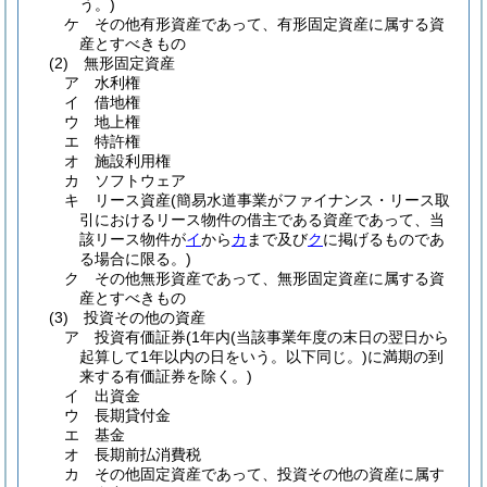
う。)
ケ
その他有形資産であって、有形固定資産に属する資
産とすべきもの
(2)
無形固定資産
ア
水利権
イ
借地権
ウ
地上権
エ
特許権
オ
施設利用権
カ
ソフトウェア
キ
リース資産
(簡易水道事業がファイナンス・リース取
引におけるリース物件の借主である資産であって、当
該リース物件が
イ
から
カ
まで及び
ク
に掲げるものであ
る場合に限る。)
ク
その他無形資産であって、無形固定資産に属する資
産とすべきもの
(3)
投資その他の資産
ア
投資有価証券
(1年内
(当該事業年度の末日の翌日から
起算して1年以内の日をいう。以下同じ。)
に満期の到
来する有価証券を除く。)
イ
出資金
ウ
長期貸付金
エ
基金
オ
長期前払消費税
カ
その他固定資産であって、投資その他の資産に属す