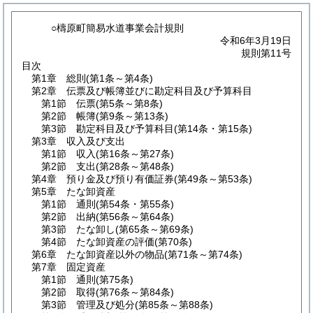
○檮原町簡易水道事業会計規則
令和6年3月19日
規則第11号
目次
第1章
総則
(第1条～第4条)
第2章
伝票及び帳簿並びに勘定科目及び予算科目
第1節
伝票
(第5条～第8条)
第2節
帳簿
(第9条～第13条)
第3節
勘定科目及び予算科目
(第14条・第15条)
第3章
収入及び支出
第1節
収入
(第16条～第27条)
第2節
支出
(第28条～第48条)
第4章
預り金及び預り有価証券
(第49条～第53条)
第5章
たな卸資産
第1節
通則
(第54条・第55条)
第2節
出納
(第56条～第64条)
第3節
たな卸し
(第65条～第69条)
第4節
たな卸資産の評価
(第70条)
第6章
たな卸資産以外の物品
(第71条～第74条)
第7章
固定資産
第1節
通則
(第75条)
第2節
取得
(第76条～第84条)
第3節
管理及び処分
(第85条～第88条)