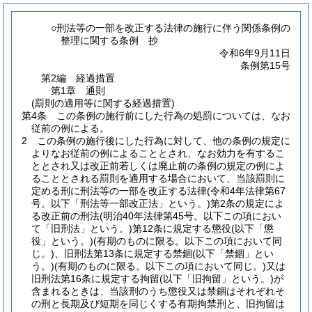
○刑法等の一部を改正する法律の施行に伴う関係条例の
整理に関する条例 抄
令和6年9月11日
条例第15号
第2編
経過措置
第1章
通則
(罰則の適用等に関する経過措置)
第4条
この条例の施行前にした行為の処罰については、なお
従前の例による。
2
この条例の施行後にした行為に対して、他の条例の規定に
よりなお従前の例によることとされ、なお効力を有するこ
ととされ又は改正前若しくは廃止前の条例の規定の例によ
ることとされる罰則を適用する場合において、当該罰則に
定める刑に刑法等の一部を改正する法律
(令和4年法律第67
号。以下「刑法等一部改正法」という。)
第2条の規定によ
る改正前の刑法
(明治40年法律第45号。以下この項におい
て「旧刑法」という。)
第12条に規定する懲役
(以下「懲
役」という。)
(有期のものに限る。以下この項において同
じ。)
、旧刑法第13条に規定する禁錮
(以下「禁錮」とい
う。)
(有期のものに限る。以下この項において同じ。)
又は
旧刑法第16条に規定する拘留
(以下「旧拘留」という。)
が
含まれるときは、当該刑のうち懲役又は禁錮はそれぞれそ
の刑と長期及び短期を同じくする有期拘禁刑と、旧拘留は