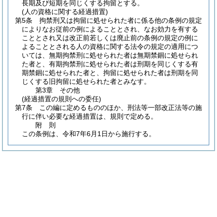
長期及び短期を同じくする拘留とする。
(人の資格に関する経過措置)
第5条
拘禁刑又は拘留に処せられた者に係る他の条例の規定
によりなお従前の例によることとされ、なお効力を有する
こととされ又は改正前若しくは廃止前の条例の規定の例に
よることとされる人の資格に関する法令の規定の適用につ
いては、無期拘禁刑に処せられた者は無期禁錮に処せられ
た者と、有期拘禁刑に処せられた者は刑期を同じくする有
期禁錮に処せられた者と、拘留に処せられた者は刑期を同
じくする旧拘留に処せられた者とみなす。
第3章
その他
(経過措置の規則への委任)
第7条
この編に定めるもののほか、刑法等一部改正法等の施
行に伴い必要な経過措置は、規則で定める。
附
則
この条例は、令和7年6月1日から施行する。