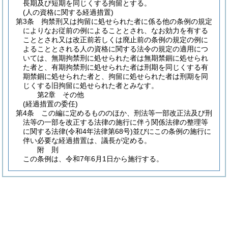
長期及び短期を同じくする拘留とする。
(人の資格に関する経過措置)
第3条
拘禁刑又は拘留に処せられた者に係る他の条例の規定
によりなお従前の例によることとされ、なお効力を有する
こととされ又は改正前若しくは廃止前の条例の規定の例に
よることとされる人の資格に関する法令の規定の適用につ
いては、無期拘禁刑に処せられた者は無期禁錮に処せられ
た者と、有期拘禁刑に処せられた者は刑期を同じくする有
期禁錮に処せられた者と、拘留に処せられた者は刑期を同
じくする旧拘留に処せられた者とみなす。
第2章
その他
(経過措置の委任)
第4条
この編に定めるもののほか、刑法等一部改正法及び刑
法等の一部を改正する法律の施行に伴う関係法律の整理等
に関する法律
(令和4年法律第68号)
並びにこの条例の施行に
伴い必要な経過措置は、議長が定める。
附
則
この条例は、令和7年6月1日から施行する。