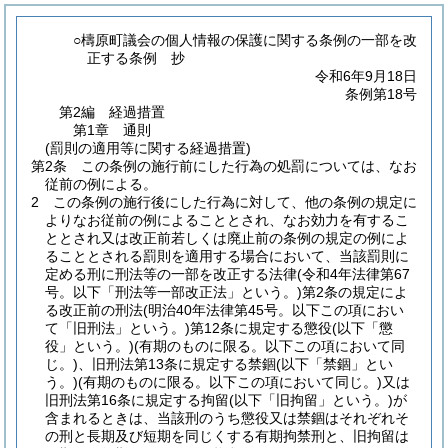
○檮原町議会の個人情報の保護に関する条例の一部を改
正する条例 抄
令和6年9月18日
条例第18号
第2編
経過措置
第1章
通則
(罰則の適用等に関する経過措置)
第2条
この条例の施行前にした行為の処罰については、なお
従前の例による。
2
この条例の施行後にした行為に対して、他の条例の規定に
よりなお従前の例によることとされ、なお効力を有するこ
ととされ又は改正前若しくは廃止前の条例の規定の例によ
ることとされる罰則を適用する場合において、当該罰則に
定める刑に刑法等の一部を改正する法律
(令和4年法律第67
号。以下「刑法等一部改正法」という。)
第2条の規定によ
る改正前の刑法
(明治40年法律第45号。以下この項におい
て「旧刑法」という。)
第12条に規定する懲役
(以下「懲
役」という。)
(有期のものに限る。以下この項において同
じ。)
、旧刑法第13条に規定する禁錮
(以下「禁錮」とい
う。)
(有期のものに限る。以下この項において同じ。)
又は
旧刑法第16条に規定する拘留
(以下「旧拘留」という。)
が
含まれるときは、当該刑のうち懲役又は禁錮はそれぞれそ
の刑と長期及び短期を同じくする有期拘禁刑と、旧拘留は