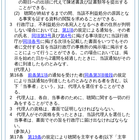
の期日への出頭に代えて陳述書及び証書類等を提出する
ことができる。
(2)
聴聞が終結するまでの間、当該不利益処分の原因とな
る事実を証する資料の閲覧を求めることができる。
3
行政庁は、不利益処分の名宛人となるべき者の住所が判明
しない場合においては、
第1項
の規定による通知を、その者
の氏名、
同項第3号
及び
第4号
に掲げる事項並びに当該行政
庁が
同項各号
に掲げる次項を記載した書面をいつでもその
者に交付する旨を当該行政庁の事務所の掲示場に掲示する
ことによって行うことができる。
この場合においては、掲
示を始めた日から2週間を経過したときに、当該通知がその
者に到達したものとみなす。
(代理人)
第16条
前条第1項
の通知を受けた者
(
同条第3項後段
の規定
により当該通知が到達したものとみなされる者を含む。以
下「当事者」という。)
は、代理人を選任することができ
る。
2
代理人は、各自、当事者のために、聴聞に関する一切の行
為をすることができる。
3
代理人の資格は、書面で証明しなければならない。
4
代理人がその資格を失ったときは、当該代理人を選任した
当事者は、書面でその旨を行政庁に届け出なければならな
い。
(参加人)
第17条
第19条
の規定により聴聞を主宰する者
(以下「主宰