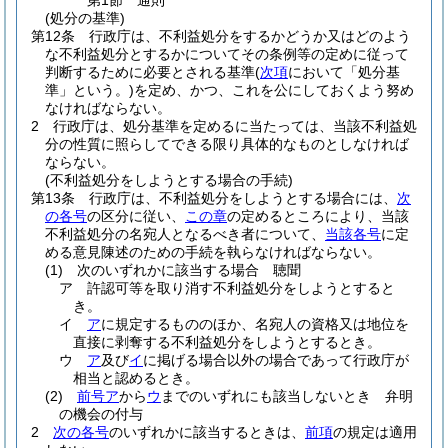
第1節
通則
(処分の基準)
第12条
行政庁は、不利益処分をするかどうか又はどのよう
な不利益処分とするかについてその条例等の定めに従って
判断するために必要とされる基準
(
次項
において「処分基
準」という。)
を定め、かつ、これを公にしておくよう努め
なければならない。
2
行政庁は、処分基準を定めるに当たっては、当該不利益処
分の性質に照らしてできる限り具体的なものとしなければ
ならない。
(不利益処分をしようとする場合の手続)
第13条
行政庁は、不利益処分をしようとする場合には、
次
の各号
の区分に従い、
この章
の定めるところにより、当該
不利益処分の名宛人となるべき者について、
当該各号
に定
める意見陳述のための手続を執らなければならない。
(1)
次のいずれかに該当する場合 聴聞
ア
許認可等を取り消す不利益処分をしようとすると
き。
イ
ア
に規定するもののほか、名宛人の資格又は地位を
直接に剥奪する不利益処分をしようとするとき。
ウ
ア
及び
イ
に掲げる場合以外の場合であって行政庁が
相当と認めるとき。
(2)
前号ア
から
ウ
までのいずれにも該当しないとき 弁明
の機会の付与
2
次の各号
のいずれかに該当するときは、
前項
の規定は適用