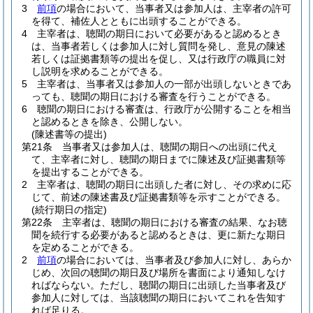
3
前項
の場合において、当事者又は参加人は、主宰者の許可
を得て、補佐人とともに出頭することができる。
4
主宰者は、聴聞の期日において必要があると認めるとき
は、当事者若しくは参加人に対し質問を発し、意見の陳述
若しくは証拠書類等の提出を促し、又は行政庁の職員に対
し説明を求めることができる。
5
主宰者は、当事者又は参加人の一部が出頭しないときであ
っても、聴聞の期日における審査を行うことができる。
6
聴聞の期日における審査は、行政庁が公開することを相当
と認めるときを除き、公開しない。
(陳述書等の提出)
第21条
当事者又は参加人は、聴聞の期日への出頭に代え
て、主宰者に対し、聴聞の期日までに陳述及び証拠書類等
を提出することができる。
2
主宰者は、聴聞の期日に出頭した者に対し、その求めに応
じて、前述の陳述書及び証拠書類等を示すことができる。
(続行期日の指定)
第22条
主宰者は、聴聞の期日における審査の結果、なお聴
聞を続行する必要があると認めるときは、更に新たな期日
を定めることができる。
2
前項
の場合においては、当事者及び参加人に対し、あらか
じめ、次回の聴聞の期日及び場所を書面により通知しなけ
ればならない。
ただし、聴聞の期日に出頭した当事者及び
参加人に対しては、当該聴聞の期日においてこれを告知す
れば足りる。