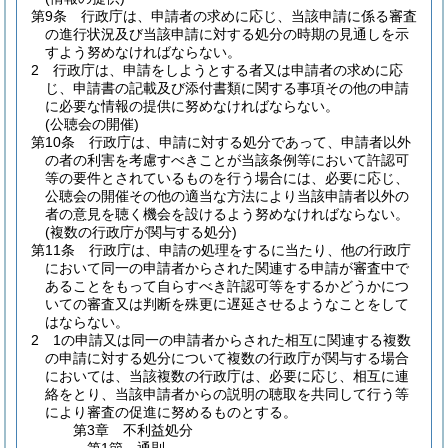
第9条
行政庁は、申請者の求めに応じ、当該申請に係る審査
の進行状況及び当該申請に対する処分の時期の見通しを示
すよう努めなければならない。
2
行政庁は、申請をしようとする者又は申請者の求めに応
じ、申請書の記載及び添付書類に関する事項その他の申請
に必要な情報の提供に努めなければならない。
(公聴会の開催)
第10条
行政庁は、申請に対する処分であって、申請者以外
の者の利害を考慮すべきことが当該条例等において許認可
等の要件とされているものを行う場合には、必要に応じ、
公聴会の開催その他の適当な方法により当該申請者以外の
者の意見を聴く機会を設けるよう努めなければならない。
(複数の行政庁が関与する処分)
第11条
行政庁は、申請の処理をするに当たり、他の行政庁
において同一の申請者からされた関連する申請が審査中で
あることをもって自らすべき許認可等をするかどうかにつ
いての審査又は判断を殊更に遅延させるようなことをして
はならない。
2
1の申請又は同一の申請者からされた相互に関連する複数
の申請に対する処分について複数の行政庁が関与する場合
においては、当該複数の行政庁は、必要に応じ、相互に連
絡をとり、当該申請者からの説明の聴取を共同して行う等
により審査の促進に努めるものとする。
第3章
不利益処分