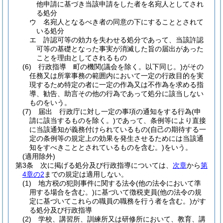
他申請に基づき当該申請をした者を名宛人としてされ
る処分
ウ
名宛人となるべき者の同意の下にすることとされて
いる処分
エ
許認可等の効力を失わせる処分であって、当該許認
可等の基礎となった事実が消滅した旨の届出があった
ことを理由としてされるもの
(6)
行政指導 町の機関
(議会を除く。以下同じ。)
がその
任務又は所掌事務の範囲内において一定の行政目的を実
現するため特定の者に一定の作為又は不作為を求める指
導、勧告、助言その他の行為であって処分に該当しない
ものをいう。
(7)
届出 行政庁に対し一定の事項の通知をする行為
(申
請に該当するものを除く。)
であって、条例等により直接
に当該通知が義務付けられているもの
(自己の期待する一
定の条例等の規定上の効果を発生させるためには当該通
知をすべきこととされているものを含む。)
をいう。
(適用除外)
第3条
次に掲げる処分及び行政指導については、
次章
から
第
4章の2
までの規定は適用しない。
(1)
地方税の犯則事件に関する法令
(他の法令において準
用する場合を含む。)
に基づいて徴税吏員
(他の法令の規
定に基づいてこれらの職員の職務を行う者を含む。)
がす
る処分及び行政指導
(2)
学校、講習所、訓練所又は研修所において、教育、講