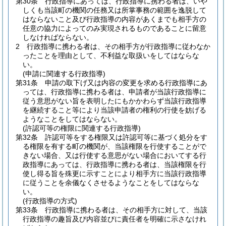
第30条
行政指導にあっては、行政指導に携わる者は、いや
しくも当該町の機関の任務又は所掌事務の範囲を逸脱して
はならないこと及び行政指導の内容があくまでも相手方の
任意の協力によってのみ実現されるものであることに留意
しなければならない。
2
行政指導に携わる者は、その相手方が行政指導に従わなか
ったことを理由として、不利益な取扱いをしてはならな
い。
(申請に関連する行政指導)
第31条
申請の取下げ又は内容の変更を求める行政指導にあ
っては、行政指導に携わる者は、申請者が当該行政指導に
従う意思がない旨を表明したにもかかわらず当該行政指導
を継続すること等により当該申請者の権利の行使を妨げる
ようなことをしてはならない。
(許認可等の権限に関連する行政指導)
第32条
許認可等をする権限又は許認可等に基づく処分をす
る権限を有する町の機関が、当該権限を行使することがで
きない場合、又は行使する意思がない場合においてする行
政指導にあっては、行政指導に携わる者は、当該権限を行
使し得る旨を殊更に示すことにより相手方に当該行政指導
に従うことを余儀なくさせるようなことをしてはならな
い。
(行政指導の方式)
第33条
行政指導に携わる者は、その相手方に対して、当該
行政指導の趣旨及び内容並びに責任者を明確に示さなけれ