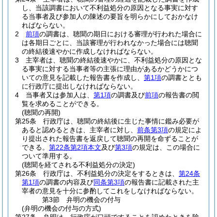
し、当該調書において不利益処分の原因となる事実に対す
る当事者及び参加人の陳述の要旨を明らかにしておかなけ
ればならない。
2
前項
の調書は、聴聞の期日における審理が行われた場合に
は各期日ごとに、当該審理が行われなかった場合には聴聞
の終結後速やかに作成しなければならない。
3
主宰者は、聴聞の終結後速やかに、不利益処分の原因とな
る事実に対する当事者等の主張に理由があるかどうかにつ
いての意見を記載した報告書を作成し、
第1項
の調書ととも
に行政庁に提出しなければならない。
4
当事者又は参加人は、
第1項
の調書及び
前項
の報告書の閲
覧を求めることができる。
(聴聞の再開)
第25条
行政庁は、聴聞の終結後に生じた事情に鑑み必要が
あると認めるときは、主宰者に対し、
前条第3項
の規定によ
り提出された報告書を返戻して聴聞の再開を命ずることが
できる。
第22条第2項本文
及び
第3項
の規定は、この場合に
ついて準用する。
(聴聞を経てされる不利益処分の決定)
第26条
行政庁は、不利益処分の決定をするときは、
第24条
第1項
の調書の内容及び
同条第3項
の報告書に記載された主
宰者の意見を十分に参酌してこれをしなければならない。
第3節
弁明の機会の付与
(弁明の機会の付与の方式)