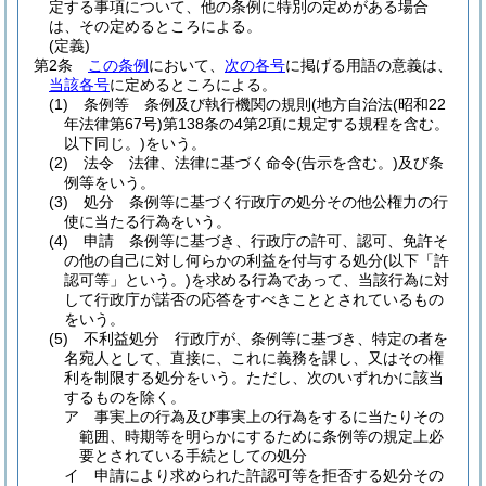
定する事項について、他の条例に特別の定めがある場合
は、その定めるところによる。
(定義)
第2条
この条例
において、
次の各号
に掲げる用語の意義は、
当該各号
に定めるところによる。
(1)
条例等 条例及び執行機関の規則
(地方自治法
(昭和22
年法律第67号)
第138条の4第2項に規定する規程を含む。
以下同じ。)
をいう。
(2)
法令 法律、法律に基づく命令
(告示を含む。)
及び条
例等をいう。
(3)
処分 条例等に基づく行政庁の処分その他公権力の行
使に当たる行為をいう。
(4)
申請 条例等に基づき、行政庁の許可、認可、免許そ
の他の自己に対し何らかの利益を付与する処分
(以下「許
認可等」という。)
を求める行為であって、当該行為に対
して行政庁が諾否の応答をすべきこととされているもの
をいう。
(5)
不利益処分 行政庁が、条例等に基づき、特定の者を
名宛人として、直接に、これに義務を課し、又はその権
利を制限する処分をいう。
ただし、次のいずれかに該当
するものを除く。
ア
事実上の行為及び事実上の行為をするに当たりその
範囲、時期等を明らかにするために条例等の規定上必
要とされている手続としての処分
イ
申請により求められた許認可等を拒否する処分その