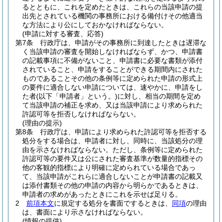
るとともに、これを定めたときは、これらの当該申請の提
出先とされている機関の事務所における備付けその他適当
な方法により公にしておかなければならない。
(申請に対する審査、応答)
第7条
行政庁は、申請がその事務所に到達したときは遅滞な
く当該申請の審査を開始しなければならず、かつ、申請書
の記載事項に不備がないこと、申請書に必要な書類が添付
されていること、申請をすることができる期間内にされた
ものであることその他の条例等に定められた申請の形式上
の要件に適合しない申請については、速やかに、申請をし
た者
(以下「申請者」という。)
に対し、相当の期間を定め
て当該申請の補正を求め、又は当該申請により求められた
許認可等を拒否しなければならない。
(理由の提示)
第8条
行政庁は、申請により求められた許認可等を拒否する
処分をする場合は、申請者に対し、同時に、当該処分の理
由を示さなければならない。
ただし、条例等に定められた
許認可等の要件又は公にされた審査基準が数量的指標その
他の客観的指標により明確に定められている場合であっ
て、当該申請がこれらに適合しないことが申請書の記載又
は添付書類その他の申請の内容から明らかであるときは、
申請者の求めがあったときにこれを示せば足りる。
2
前項本文
に規定する処分を書面でするときは、
同項
の理由
は、書面により示さなければならない。
(情報の提供)