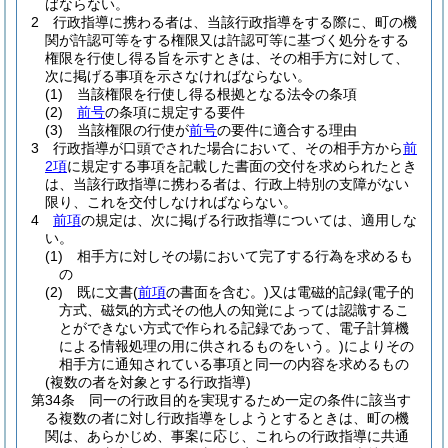
ばならない。
2
行政指導に携わる者は、当該行政指導をする際に、町の機
関が許認可等をする権限又は許認可等に基づく処分をする
権限を行使し得る旨を示すときは、その相手方に対して、
次に掲げる事項を示さなければならない。
(1)
当該権限を行使し得る根拠となる法令の条項
(2)
前号
の条項に規定する要件
(3)
当該権限の行使が
前号
の要件に適合する理由
3
行政指導が口頭でされた場合において、その相手方から
前
2項
に規定する事項を記載した書面の交付を求められたとき
は、当該行政指導に携わる者は、行政上特別の支障がない
限り、これを交付しなければならない。
4
前項
の規定は、次に掲げる行政指導については、適用しな
い。
(1)
相手方に対しその場において完了する行為を求めるも
の
(2)
既に文書
(
前項
の書面を含む。)
又は電磁的記録
(電子的
方式、磁気的方式その他人の知覚によっては認識するこ
とができない方式で作られる記録であって、電子計算機
による情報処理の用に供されるものをいう。)
によりその
相手方に通知されている事項と同一の内容を求めるもの
(複数の者を対象とする行政指導)
第34条
同一の行政目的を実現するため一定の条件に該当す
る複数の者に対し行政指導をしようとするときは、町の機
関は、あらかじめ、事案に応じ、これらの行政指導に共通