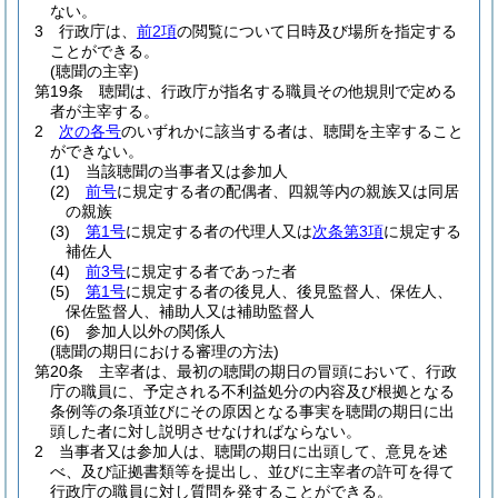
ない。
3
行政庁は、
前2項
の閲覧について日時及び場所を指定する
ことができる。
(聴聞の主宰)
第19条
聴聞は、行政庁が指名する職員その他規則で定める
者が主宰する。
2
次の各号
のいずれかに該当する者は、聴聞を主宰すること
ができない。
(1)
当該聴聞の当事者又は参加人
(2)
前号
に規定する者の配偶者、四親等内の親族又は同居
の親族
(3)
第1号
に規定する者の代理人又は
次条第3項
に規定する
補佐人
(4)
前3号
に規定する者であった者
(5)
第1号
に規定する者の後見人、後見監督人、保佐人、
保佐監督人、補助人又は補助監督人
(6)
参加人以外の関係人
(聴聞の期日における審理の方法)
第20条
主宰者は、最初の聴聞の期日の冒頭において、行政
庁の職員に、予定される不利益処分の内容及び根拠となる
条例等の条項並びにその原因となる事実を聴聞の期日に出
頭した者に対し説明させなければならない。
2
当事者又は参加人は、聴聞の期日に出頭して、意見を述
べ、及び証拠書類等を提出し、並びに主宰者の許可を得て
行政庁の職員に対し質問を発することができる。