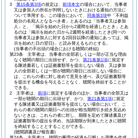
3
第15条第3項
の規定は、
前項本文
の場合において、当事者
又は参加人の所在が判明しないときにおける通知の方法に
ついて準用する。
この場合において、
同条第3項
中「不利益
処分の名宛人となるべき者」とあるのは「当事者又は参加
人」と、「掲示を始めた日から2週間を経過したとき」とあ
るのは「掲示を始めた日から2週間を経過したとき
(同一の
当事者又は参加人に対する2回目以降の通知にあっては、掲
示を始めた日の翌日)
」と読み替えるものとする。
(当事者の不出頭の場合における聴聞の終結)
第23条
主宰者は、当事者の全部若しくは一部が正当な理由
なく聴聞の期日に出頭せず、かつ、
第21条第1項
に規定す
る陳述書若しくは証拠書類等を提出しない場合、又は参加
人の全部若しくは一部が聴聞の期日に出頭しない場合に
は、これらの者に対し改めて意見を述べ、及び証拠書類等
を提出する機会を与えることなく、聴聞を終結することが
できる。
2
主宰者は、
前項
に規定する場合のほか、当事者の全部又は
一部が聴聞の期日に出頭せず、かつ、
第21条第1項
に規定
する陳述書又は証拠書類等を提出しない場合において、こ
れらの者の聴聞の期日への出頭が相当期間引き続き見込め
ないときは、これらの者に対し、期限を定めて陳述書及び
証拠書類等の提出を求め、当該期限が到来したときに聴聞
を終結することとすることができる。
(聴聞調書及び報告書)
第24条
主宰者は、聴聞の審理の経過を記載した調書を作成