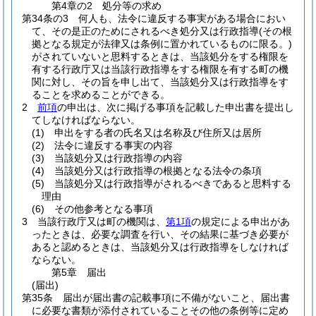
第4章の2
処分等の求め
第34条の3
何人も、法令に違反する事実がある場合におい
て、その是正のためにされるべき処分又は行政指導
(その根
拠となる規定が法律又は条例に置かれているものに限る。)
がされていないと思料するときは、当該処分をする権限を
有する行政庁又は当該行政指導をする権限を有する町の機
関に対し、その旨を申し出て、当該処分又は行政指導をす
ることを求めることができる。
2
前項
の申出は、次に掲げる事項を記載した申出書を提出し
てしなければならない。
(1)
申出をする者の氏名又は名称及び住所又は居所
(2)
法令に違反する事実の内容
(3)
当該処分又は行政指導の内容
(4)
当該処分又は行政指導の根拠となる法令の条項
(5)
当該処分又は行政指導がされるべきであると思料する
理由
(6)
その他参考となる事項
3
当該行政庁又は町の機関は、
第1項
の規定による申出があ
ったときは、必要な調査を行い、その結果に基づき必要が
あると認めるときは、当該処分又は行政指導をしなければ
ならない。
第5章
届出
(届出)
第35条
届出が届出書の記載事項に不備がないこと、届出書
に必要な書類が添付されていることその他の条例等に定め