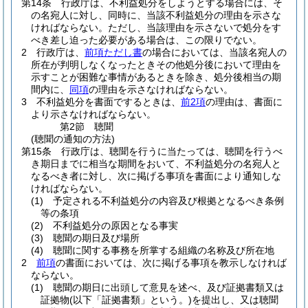
第14条
行政庁は、不利益処分をしようとする場合には、そ
の名宛人に対し、同時に、当該不利益処分の理由を示さな
ければならない。
ただし、当該理由を示さないで処分をす
べき差し迫った必要がある場合は、この限りでない。
2
行政庁は、
前項ただし書
の場合においては、当該名宛人の
所在が判明しなくなったときその他処分後において理由を
示すことが困難な事情があるときを除き、処分後相当の期
間内に、
同項
の理由を示さなければならない。
3
不利益処分を書面でするときは、
前2項
の理由は、書面に
より示さなければならない。
第2節
聴聞
(聴聞の通知の方法)
第15条
行政庁は、聴聞を行うに当たっては、聴聞を行うべ
き期日までに相当な期間をおいて、不利益処分の名宛人と
なるべき者に対し、次に掲げる事項を書面により通知しな
ければならない。
(1)
予定される不利益処分の内容及び根拠となるべき条例
等の条項
(2)
不利益処分の原因となる事実
(3)
聴聞の期日及び場所
(4)
聴聞に関する事務を所掌する組織の名称及び所在地
2
前項
の書面においては、次に掲げる事項を教示しなければ
ならない。
(1)
聴聞の期日に出頭して意見を述べ、及び証拠書類又は
証拠物
(以下「証拠書類」という。)
を提出し、又は聴聞