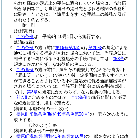
られた届出の形式上の要件に適合している場合は、当該届
出が条例等により当該届出の提出先とされる機関の事務所
に到達したときに、当該届出をすべき手続上の義務が履行
されたものとする。
附
則
(施行期日)
1
この条例
は、平成9年10月1日から施行する。
(経過措置)
2
この条例
の施行前に
第15条第1項
又は
第28条
の規定による
通知に相当する行為がされた場合においては、当該通知に
相当する行為に係る不利益処分の手続に関しては、
第3章
の
規定にかかわらず、なお従前の例による。
3
この条例
の施行前に、届出その他規則で定める行為
(以下
「届出等」という。)
がされた後一定期間内に限りすること
ができることとされている不利益処分に係る当該届出等が
された場合においては、当該不利益処分に係る手続に関し
ては、
第3章
の規定にかかわらず、なお従前の例による。
4
前2項
に定めるもののほか、
この条例
の施行に関して必要
な経過措置は、規則で定める。
(檮原町印鑑条例の一部改正)
5
檮原町印鑑条例
(昭和49年条例第50号)
の一部を次のように
改正する。
〔次のよう〕略
(檮原町税条例の一部改正)
6
檮原町税条例
(昭和41年条例第10号)
の一部を次のように改