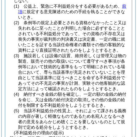
しない。
(1)
公益上、緊急に不利益処分をする必要があるため、
前
項
に規定する意見陳述のための手続を執ることができな
いとき。
(2)
条例等の規定上必要とされる資格がなかったこと又は
失われるに至ったことが判明した場合に必ずすることと
されている不利益処分であって、その資格の不存在又は
喪失の事実が裁判所の判決書又は決定書、一定の職に就
いたことを証する当該任命権者の書類その他の客観的な
資料により直接証明されたものをしようとするとき。
(3)
施設若しくは設備の設置、維持若しくは管理又は物の
製造、販売その他の取扱いについて遵守すべき事項が条
例等において技術的な基準をもって明確にされている場
合において、専ら当該基準が充足されていないことを理
由として当該基準に従うべきことを命ずる不利益処分で
あってその不充足の事実が計測、実験その他客観的な認
定方法によって確認されたものをしようとするとき。
(4)
納付すべき金銭の額を確定し、一定の額の金銭の納付
を命じ、又は金銭の給付決定の取消しその他の金銭の給
付を制限する不利益処分をしようとするとき。
(5)
当該不利益処分の性質上、それによって課される義務
の内容が著しく軽微なものであるため名宛人となるべき
者の意見をあらかじめ聴くことを要しないものとして規
則で定める処分をしようとするとき。
(不利益処分の理由の提示)