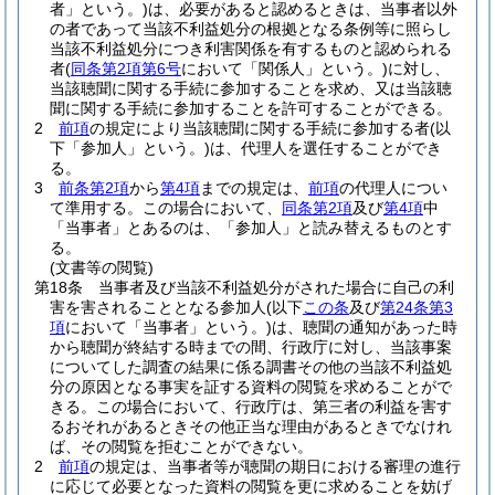
者」という。)
は、必要があると認めるときは、当事者以外
の者であって当該不利益処分の根拠となる条例等に照らし
当該不利益処分につき利害関係を有するものと認められる
者
(
同条第2項第6号
において「関係人」という。)
に対し、
当該聴聞に関する手続に参加することを求め、又は当該聴
聞に関する手続に参加することを許可することができる。
2
前項
の規定により当該聴聞に関する手続に参加する者
(以
下「参加人」という。)
は、代理人を選任することができ
る。
3
前条第2項
から
第4項
までの規定は、
前項
の代理人につい
て準用する。
この場合において、
同条第2項
及び
第4項
中
「当事者」とあるのは、「参加人」と読み替えるものとす
る。
(文書等の閲覧)
第18条
当事者及び当該不利益処分がされた場合に自己の利
害を害されることとなる参加人
(以下
この条
及び
第24条第3
項
において「当事者」という。)
は、聴聞の通知があった時
から聴聞が終結する時までの間、行政庁に対し、当該事案
についてした調査の結果に係る調書その他の当該不利益処
分の原因となる事実を証する資料の閲覧を求めることがで
きる。
この場合において、行政庁は、第三者の利益を害す
るおそれがあるときその他正当な理由があるときでなけれ
ば、その閲覧を拒むことができない。
2
前項
の規定は、当事者等が聴聞の期日における審理の進行
に応じて必要となった資料の閲覧を更に求めることを妨げ