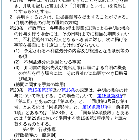
第27条
弁明は、行政庁が口頭ですることを認めたときを除
き、弁明を記した書面
(以下「弁明書」という。)
を提出し
てするものとする。
2
弁明をするときは、証拠書類等を提出することができる。
(弁明の機会の付与の通知の方式)
第28条
行政庁は、弁明書の提出期限
(口頭による弁明の機会
の付与を行う場合には、その日時)
までに相当な期間をおい
て、不利益処分の名宛人となるべき者に対し、次に掲げる
事項を書面により通知しなければならない。
(1)
予定される不利益処分の内容及び根拠となる条例等の
条項
(2)
不利益処分の原因となる事実
(3)
弁明書の提出先及び提出期限
(口頭による弁明の機会
の付与を行う場合には、その旨並びに出頭すべき日時及
び場所)
(聴聞に関する手続の準用)
第29条
第15条第3項
及び
第16条
の規定は、弁明の機会の付
与について準用する。
この場合において、
第15条第3項
中
「第1項」とあるのは「第28条」と、「同項第3号及び第4
号」とあるのは「同条第3号」と、
第16条第1項
中「前条第
1項」とあるのは「第28条」と、「同条第3項後段」とある
のは「第29条において準用する第15条第3項後段」と読み
替えるものとする。
第4章
行政指導
(行政指導の一般原則)