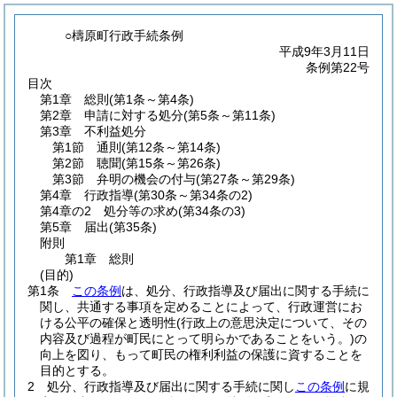
○檮原町行政手続条例
平成9年3月11日
条例第22号
目次
第1章
総則
(第1条～第4条)
第2章
申請に対する処分
(第5条～第11条)
第3章
不利益処分
第1節
通則
(第12条～第14条)
第2節
聴聞
(第15条～第26条)
第3節
弁明の機会の付与
(第27条～第29条)
第4章
行政指導
(第30条～第34条の2)
第4章の2
処分等の求め
(第34条の3)
第5章
届出
(第35条)
附則
第1章
総則
(目的)
第1条
この条例
は、処分、行政指導及び届出に関する手続に
関し、共通する事項を定めることによって、行政運営にお
ける公平の確保と透明性
(行政上の意思決定について、その
内容及び過程が町民にとって明らかであることをいう。)
の
向上を図り、もって町民の権利利益の保護に資することを
目的とする。
2
処分、行政指導及び届出に関する手続に関し
この条例
に規