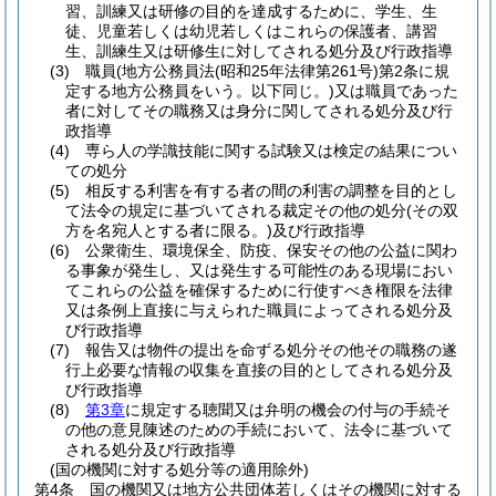
習、訓練又は研修の目的を達成するために、学生、生
徒、児童若しくは幼児若しくはこれらの保護者、講習
生、訓練生又は研修生に対してされる処分及び行政指導
(3)
職員
(地方公務員法
(昭和25年法律第261号)
第2条に規
定する地方公務員をいう。以下同じ。)
又は職員であった
者に対してその職務又は身分に関してされる処分及び行
政指導
(4)
専ら人の学識技能に関する試験又は検定の結果につい
ての処分
(5)
相反する利害を有する者の間の利害の調整を目的とし
て法令の規定に基づいてされる裁定その他の処分
(その双
方を名宛人とする者に限る。)
及び行政指導
(6)
公衆衛生、環境保全、防疫、保安その他の公益に関わ
る事象が発生し、又は発生する可能性のある現場におい
てこれらの公益を確保するために行使すべき権限を法律
又は条例上直接に与えられた職員によってされる処分及
び行政指導
(7)
報告又は物件の提出を命ずる処分その他その職務の遂
行上必要な情報の収集を直接の目的としてされる処分及
び行政指導
(8)
第3章
に規定する聴聞又は弁明の機会の付与の手続そ
の他の意見陳述のための手続において、法令に基づいて
される処分及び行政指導
(国の機関に対する処分等の適用除外)
第4条
国の機関又は地方公共団体若しくはその機関に対する