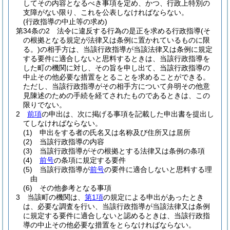
してその内容となるべき事項を定め、かつ、行政上特別の
支障がない限り、これを公表しなければならない。
(行政指導の中止等の求め)
第34条の2
法令に違反する行為の是正を求める行政指導
(そ
の根拠となる規定が法律又は条例に置かれているものに限
る。)
の相手方は、当該行政指導が当該法律又は条例に規定
する要件に適合しないと思料するときは、当該行政指導を
した町の機関に対し、その旨を申し出て、当該行政指導の
中止その他必要な措置をとることを求めることができる。
ただし、当該行政指導がその相手方について弁明その他意
見陳述のための手続を経てされたものであるときは、この
限りでない。
2
前項
の申出は、次に掲げる事項を記載した申出書を提出し
てしなければならない。
(1)
申出をする者の氏名又は名称及び住所又は居所
(2)
当該行政指導の内容
(3)
当該行政指導がその根拠とする法律又は条例の条項
(4)
前号
の条項に規定する要件
(5)
当該行政指導が
前号
の要件に適合しないと思料する理
由
(6)
その他参考となる事項
3
当該町の機関は、
第1項
の規定による申出があったとき
は、必要な調査を行い、当該行政指導が当該法律又は条例
に規定する要件に適合しないと認めるときは、当該行政指
導の中止その他必要な措置をとらなければならない。