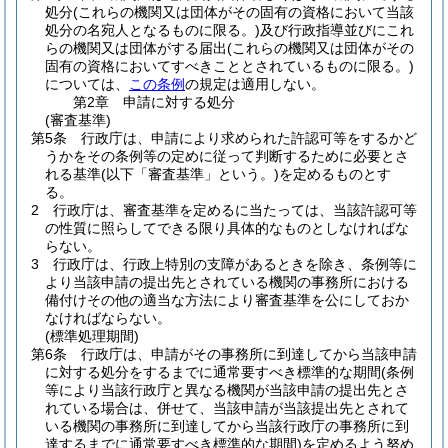
処分
(これらの機関又は団体がその固有の資格において当該
処分の名宛人となるものに限る。)
及び行政指導並びにこれ
らの機関又は団体がする届出
(これらの機関又は団体がその
固有の資格においてすべきこととされているものに限る。)
については、
この条例
の規定は適用しない。
第2章
申請に対する処分
(審査基準)
第5条
行政庁は、申請により求められた許認可等をするかど
うかをその条例等の定めに従って判断するために必要とさ
れる基準
(以下「審査基準」という。)
を定めるものとす
る。
2
行政庁は、審査基準を定めるに当たっては、当該許認可等
の性質に照らしてできる限り具体的なものとしなければな
らない。
3
行政庁は、行政上特別の支障があるときを除き、条例等に
より当該申請の提出先とされている機関の事務所における
備付けその他の適当な方法により審査基準を公にしておか
なければならない。
(標準処理期間)
第6条
行政庁は、申請がその事務所に到達してから当該申請
に対する処分をするまでに通常要すべき標準的な期間
(条例
等により当該行政庁と異なる機関が当該申請の提出先とさ
れている場合は、併せて、当該申請が当該提出先とされて
いる機関の事務所に到達してから当該行政庁の事務所に到
達するまでに通常要すべき標準的な期間)
を定めるよう努め