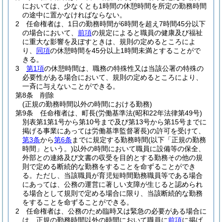
においては、少なくとも1時間の休憩時間を所定の勤務時間
の途中に置かなければならない。
2
任命権者は、1日の勤務時間が6時間を超え7時間45分以下
の場合において、
前項
の規定によると職員の健康及び福祉
に重大な影響を及ぼすときは、規則の定めるところによ
り、
同項
の休憩時間を45分以上1時間未満とすることがで
きる。
3
第1項
の休憩時間は、職務の特殊性又は当該公署の特殊の
必要性がある場合において、規則の定めるところにより、
一斉に与えないことができる。
第8条
削除
(正規の勤務時間以外の時間における勤務)
第9条
任命権者は、町長
(労働基準法
(昭和22年法律第49号)
別表第1第1号から第10号まで及び第13号から第15号までに
掲げる事業にあっては労働基準監督署長)
の許可を受けて、
第3条
から
第6条
までに規定する勤務時間
(以下「正規の勤務
時間」という。)
以外の時間において職員に設備等の保全、
外部との連絡及び文書の収受を目的とする勤務その他の規
則で定める断続的な勤務をすることを命ずることができ
る。
ただし、当該職員が育児短時間勤務職員等である場合
にあっては、公務の運営に著しい支障が生じると認められ
る場合として規則で定める場合に限り、当該断続的な勤務
をすることを命ずることができる。
2
任命権者は、公務のため臨時又は緊急の必要がある場合に
は、正規の勤務時間以外の時間において職員に
前項
に掲げ