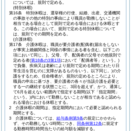
については、規則で定める。
(特別休暇)
第16条
特別休暇は、選挙権の行使、結婚、出産、交通機関
の事故その他の特別の事由により職員が勤務しないことが
相当である場合として規則で定める場合における休暇とす
る。
この場合において、規則で定める特別休暇について
は、規則でその期間を定める。
(介護休暇)
第17条
介護休暇は、職員が要介護者
(配偶者
(届出をしない
が事実上婚姻関係と同様の事情にある者を含む。以下この
項において同じ。)
、父母、子、配偶者の父母その他規則で
定める者
(
第18条の3第1項
において「配偶者等」という。)
で負傷、疾病又は老齢により規則で定める期間にわたり日
常生活を営むのに支障があるものをいう。以下同じ。)
の介
護をするため、任命権者が、規則の定めるところにより、
職員の申出に基づき、要介護者の各々が当該介護を必要と
する一の継続する状態ごとに、3回を超えず、かつ、通算し
て6月を超えない範囲内で指定する期間
(以下「指定期間」
という。)
内において勤務しないことが相当であると認めら
れる場合における休暇とする。
2
介護休暇の期間は、指定期間内において必要と認められる
期間とする。
3
介護休暇については、
給与条例第9条
の規定にかかわら
ず、その勤務しない1時間につき、
同条例第12条
に規定す
る勤務時間1時間当たりの給与額を減額する。