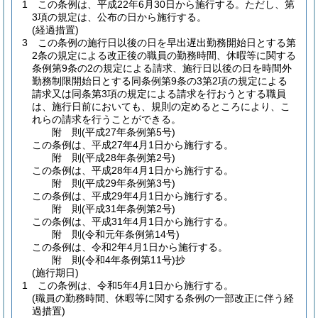
1
この条例は、平成22年6月30日から施行する。
ただし、第
3項の規定は、公布の日から施行する。
(経過措置)
3
この条例の施行日以後の日を早出遅出勤務開始日とする第
2条の規定による改正後の職員の勤務時間、休暇等に関する
条例第9条の2の規定による請求、施行日以後の日を時間外
勤務制限開始日とする同条例第9条の3第2項の規定による
請求又は同条第3項の規定による請求を行おうとする職員
は、施行日前においても、規則の定めるところにより、こ
れらの請求を行うことができる。
附
則
(平成27年
条例第5号)
この条例は、平成27年4月1日から施行する。
附
則
(平成28年
条例第2号)
この条例は、平成28年4月1日から施行する。
附
則
(平成29年
条例第3号)
この条例は、平成29年4月1日から施行する。
附
則
(平成31年
条例第2号)
この条例は、平成31年4月1日から施行する。
附
則
(令和元年
条例第14号)
この条例は、令和2年4月1日から施行する。
附
則
(令和4年
条例第11号)
抄
(施行期日)
1
この条例は、令和5年4月1日から施行する。
(職員の勤務時間、休暇等に関する条例の一部改正に伴う経
過措置)