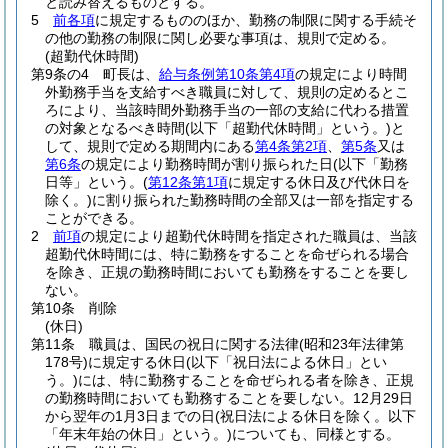
と読み替えるものとする。
5
前各項
に規定するもののほか、勤務の制限に関する手続そ
の他の勤務の制限に関し必要な事項は、規則で定める。
(超勤代休時間)
第9条の4
町長は、
給与条例第10条第4項
の規定により時間
外勤務手当を支給すべき職員に対して、規則の定めるとこ
ろにより、当該時間外勤務手当の一部の支給に代わる措置
の対象となるべき時間
(以下「超勤代休時間」という。)
と
して、規則で定める期間内にある
第4条第2項
、
第5条
又は
第6条
の規定により勤務時間が割り振られた日(以下「勤務
日等」という。
(
第12条第1項
に規定する休日及び代休日を
除く。)
に割り振られた勤務時間の全部又は一部を指定する
ことができる。
2
前項
の規定により超勤代休時間を指定された職員は、当該
超勤代休時間には、特に勤務をすることを命ぜられる場合
を除き、正規の勤務時間においても勤務をすることを要し
ない。
第10条
削除
(休日)
第11条
職員は、国民の祝日に関する法律
(昭和23年法律第
178号)
に規定する休日
(以下「祝日法による休日」とい
う。)
には、特に勤務することを命ぜられる者を除き、正規
の勤務時間においても勤務することを要しない。
12月29日
から翌年の1月3日までの日
(祝日法による休日を除く。以下
「年末年始の休日」という。)
についても、同様とする。