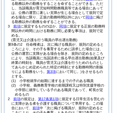
る勤務以外の勤務をすることを命ずることができる。
ただ
し、当該職員が育児短時間勤務職員等である場合にあって
は、公務の運営に著しい支障が生じる場合として規則で定
める場合に限り、正規の勤務時間以外において
同項
に掲げ
る勤務以外の勤務を命ずることができる。
3
前項
に規定するもののほか、
同項
に規定する正規の勤務時
間以外の時間における勤務に関し必要な事項は、規則で定
める。
(育児又は介護を行う職員の早出遅出勤務)
第9条の2
任命権者は、次に掲げる職員が、規則の定めると
ころにより、その子を養育するために請求した場合には、
公務の運営に支障がある場合を除き、規則の定めるところ
により、当該職員に当該請求に係る早出遅出勤務
(始業及び
終業の時刻を、職員が育児又は介護を行うためのものとし
てあらかじめ定められた特定の時刻とする勤務時間の割振
りによる勤務をいう。
第3項
において同じ。)
をさせるもの
とする。
(1)
小学校就学の始期に達するまでの子のある職員
(2)
小学校、義務教育学校の前期課程又は特別支援学校の
小学部に就学している子のある職員であって、町長が定
めるもの
2
前項
の規定は、
第17条第1項
に規定する日常生活を営むの
に支障がある者を介護する職員について準用する。
この場
合において、
前項
中「次に掲げる職員が、規則の定めると
ころにより、その子を養育」とあるのは「第17条第1項に