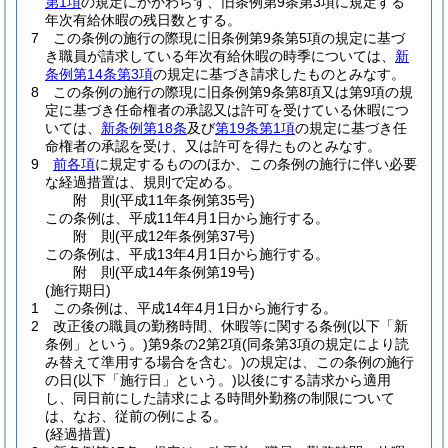
第1項
の規定にかかわらず、旧条例第9条第3項に規定する
年次有給休暇の残日数とする。
7
この条例の施行の際現に旧条例第9条第5項の規定に基づ
き職員が請求している年次有給休暇の時季については、
新
条例第14条第3項
の規定に基づき請求したものとみなす。
8
この条例の施行の際現に旧条例第9条第8項又は第9項の規
定に基づき任命権者の承認又は許可を受けている休暇につ
いては、
新条例第18条
及び
第19条第1項
の規定に基づき任
命権者の承認を受け、又は許可を得たものとみなす。
9
前各項
に規定するもののほか、この条例の施行に伴い必要
な経過措置は、規則で定める。
附
則
(平成11年
条例第35号)
この条例は、平成11年4月1日から施行する。
附
則
(平成12年
条例第37号)
この条例は、平成13年4月1日から施行する。
附
則
(平成14年
条例第19号)
(施行期日)
1
この条例は、平成14年4月1日から施行する。
2
改正後の職員の勤務時間、休暇等に関する条例
(以下「新
条例」という。)
第9条の2第2項
(同条第3項の規定により読
み替えて準用する場合を含む。)
の規定は、この条例の施行
の日
(以下「施行日」という。)
以後にする請求から適用
し、同日前にした請求による時間外勤務の制限について
は、なお、従前の例による。
(経過措置)