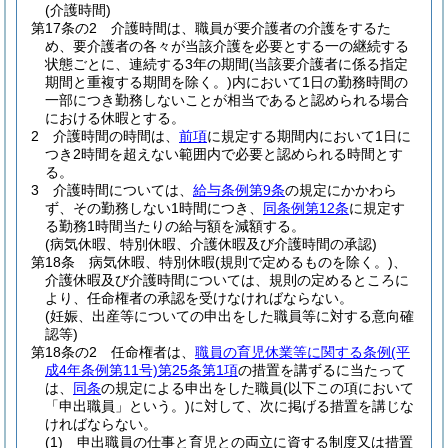
(介護時間)
第17条の2
介護時間は、職員が要介護者の介護をするた
め、要介護者の各々が当該介護を必要とする一の継続する
状態ごとに、連続する3年の期間
(当該要介護者に係る指定
期間と重複する期間を除く。)
内において1日の勤務時間の
一部につき勤務しないことが相当であると認められる場合
における休暇とする。
2
介護時間の時間は、
前項
に規定する期間内において1日に
つき2時間を超えない範囲内で必要と認められる時間とす
る。
3
介護時間については、
給与条例第9条
の規定にかかわら
ず、その勤務しない1時間につき、
同条例第12条
に規定す
る勤務1時間当たりの給与額を減額する。
(病気休暇、特別休暇、介護休暇及び介護時間の承認)
第18条
病気休暇、特別休暇
(規則で定めるものを除く。)
、
介護休暇及び介護時間については、規則の定めるところに
より、任命権者の承認を受けなければならない。
(妊娠、出産等についての申出をした職員等に対する意向確
認等)
第18条の2
任命権者は、
職員の育児休業等に関する条例
(平
成4年条例第11号)
第25条第1項
の措置を講ずるに当たって
は、
同条
の規定による申出をした職員
(以下この項において
「申出職員」という。)
に対して、次に掲げる措置を講じな
ければならない。
(1)
申出職員の仕事と育児との両立に資する制度又は措置