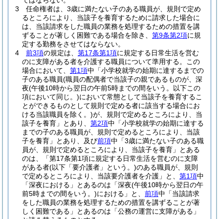
てはならない。
3
任命権者は、3歳に満たない子のある職員が、規則で定め
るところにより、当該子を養育するために請求した場合に
は、当該請求をした職員の業務を処理するための措置を講
ずることが著しく困難である場合を除き、
第9条第2項
に規
定する勤務をさせてはならない。
4
前3項
の規定は、
第17条第1項
に規定する日常生活を営む
のに支障がある者を介護する職員について準用する。
この
場合において、
第1項
中「小学校就学の始期に達するまでの
子のある職員
(職員の配偶者で当該子の親であるものが、深
夜
(午後10時から翌日の午前5時までの間をいう。以下この
項において同じ。)
において常態として当該子を養育するこ
とができるものとして規則で定める者に該当する場合にお
ける当該職員を除く。)
が、規則で定めるところにより、当
該子を養育」とあり、
第2項
中「小学校就学の始期に達する
までの子のある職員が、規則で定めるところにより、当該
子を養育」とあり、及び
前項
中「3歳に満たない子のある職
員が、規則で定めるところにより、当該子を養育」とある
のは、「第17条第1項に規定する日常生活を営むのに支障
がある者
(以下「要介護者」という。)
のある職員が、規則
で定めるところにより、当該要介護者を介護」と、
第1項
中
「深夜における」とあるのは「深夜
(午後10時から翌日の午
前5時までの間をいう。)
における」と、
前項
中「当該請求
をした職員の業務を処理するための措置を講ずることが著
しく困難である」とあるのは「公務の運営に支障がある」