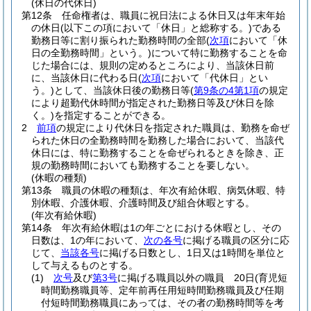
(休日の代休日)
第12条
任命権者は、職員に祝日法による休日又は年末年始
の休日
(以下この項において「休日」と総称する。)
である
勤務日等に割り振られた勤務時間の全部
(
次項
において「休
日の全勤務時間」という。)
について特に勤務することを命
じた場合には、規則の定めるところにより、当該休日前
に、当該休日に代わる日
(
次項
において「代休日」とい
う。)
として、当該休日後の勤務日等
(
第9条の4第1項
の規定
により超勤代休時間が指定された勤務日等及び休日を除
く。)
を指定することができる。
2
前項
の規定により代休日を指定された職員は、勤務を命ぜ
られた休日の全勤務時間を勤務した場合において、当該代
休日には、特に勤務することを命ぜられるときを除き、正
規の勤務時間においても勤務することを要しない。
(休暇の種類)
第13条
職員の休暇の種類は、年次有給休暇、病気休暇、特
別休暇、介護休暇、介護時間及び組合休暇とする。
(年次有給休暇)
第14条
年次有給休暇は1の年ごとにおける休暇とし、その
日数は、1の年において、
次の各号
に掲げる職員の区分に応
じて、
当該各号
に掲げる日数とし、1日又は1時間を単位と
して与えるものとする。
(1)
次号
及び
第3号
に掲げる職員以外の職員 20日
(育児短
時間勤務職員等、定年前再任用短時間勤務職員及び任期
付短時間勤務職員にあっては、その者の勤務時間等を考