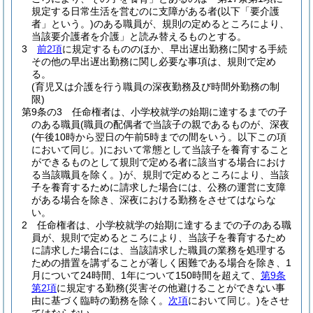
規定する日常生活を営むのに支障がある者
(以下「要介護
者」という。)
のある職員が、規則の定めるところにより、
当該要介護者を介護」と読み替えるものとする。
3
前2項
に規定するもののほか、早出遅出勤務に関する手続
その他の早出遅出勤務に関し必要な事項は、規則で定め
る。
(育児又は介護を行う職員の深夜勤務及び時間外勤務の制
限)
第9条の3
任命権者は、小学校就学の始期に達するまでの子
のある職員
(職員の配偶者で当該子の親であるものが、深夜
(午後10時から翌日の午前5時までの間をいう。以下この項
において同じ。)
において常態として当該子を養育すること
ができるものとして規則で定める者に該当する場合におけ
る当該職員を除く。)
が、規則で定めるところにより、当該
子を養育するために請求した場合には、公務の運営に支障
がある場合を除き、深夜における勤務をさせてはならな
い。
2
任命権者は、小学校就学の始期に達するまでの子のある職
員が、規則で定めるところにより、当該子を養育するため
に請求した場合には、当該請求した職員の業務を処理する
ための措置を講ずることが著しく困難である場合を除き、1
月について24時間、1年について150時間を超えて、
第9条
第2項
に規定する勤務
(災害その他避けることができない事
由に基づく臨時の勤務を除く。
次項
において同じ。)
をさせ