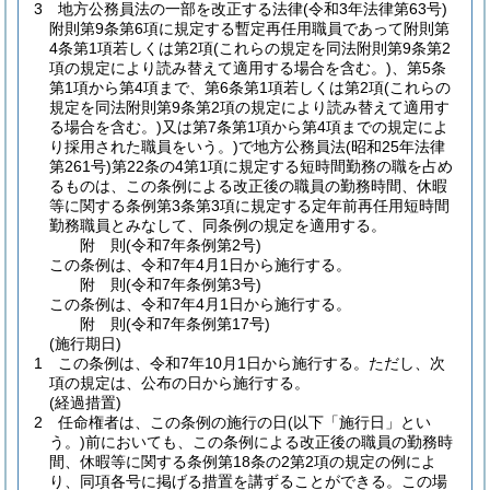
3
地方公務員法の一部を改正する法律
(令和3年法律第63号)
附則第9条第6項に規定する暫定再任用職員であって附則第
4条第1項若しくは第2項
(これらの規定を同法附則第9条第2
項の規定により読み替えて適用する場合を含む。)
、第5条
第1項から第4項まで、第6条第1項若しくは第2項
(これらの
規定を同法附則第9条第2項の規定により読み替えて適用す
る場合を含む。)
又は第7条第1項から第4項までの規定によ
り採用された職員をいう。)で地方公務員法
(昭和25年法律
第261号)
第22条の4第1項に規定する短時間勤務の職を占め
るものは、この条例による改正後の職員の勤務時間、休暇
等に関する条例第3条第3項に規定する定年前再任用短時間
勤務職員とみなして、同条例の規定を適用する。
附
則
(令和7年
条例第2号)
この条例は、令和7年4月1日から施行する。
附
則
(令和7年
条例第3号)
この条例は、令和7年4月1日から施行する。
附
則
(令和7年
条例第17号)
(施行期日)
1
この条例は、令和7年10月1日から施行する。
ただし、次
項の規定は、公布の日から施行する。
(経過措置)
2
任命権者は、この条例の施行の日
(以下「施行日」とい
う。)
前においても、この条例による改正後の職員の勤務時
間、休暇等に関する条例第18条の2第2項の規定の例によ
り、同項各号に掲げる措置を講ずることができる。
この場