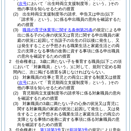
(
次号
において「出生時両立支援制度等」という。)
その
他の事項を知らせるための措置
(2)
出生時両立支援制度等の請求、申告又は申出
(以下
「請求等」という。)
に係る申出職員の意向を確認するた
めの措置
(3)
職員の育児休業等に関する条例第25条
の規定による申
出に係る子の心身の状況又は育児に関する申出職員の家
庭の状況に起因して当該子の出生の日以後に発生し、又
は発生することが予想される職業生活と家庭生活との両
立の支障となる事情の改善に資する事項に係る申出職員
の意向を確認するための措置
2
任命権者は、3歳に満たない子を養育する職員
(以下この項
において「対象職員」という。)
に対して、規則で定める期
間内に、次に掲げる措置を講じなければならない。
(1)
対象職員の仕事と育児との両立に資する制度又は措置
(
次号
において「育児期両立支援制度等」という。)
その
他の事項を知らせるための措置
(2)
育児期両立支援制度等の請求等に係る対象職員の意向
を確認するための措置
(3)
対象職員の3歳に満たない子の心身の状況又は育児に
関する対象職員の家庭の状況に起因して発生し、又は発
生することが予想される職業生活と家庭生活との両立の
支障となる事情の改善に資する事項に係る対象職員の意
向を確認するための措置
3
任命権者は、
第1項第3号
又は
前項第3号
の規定により意向