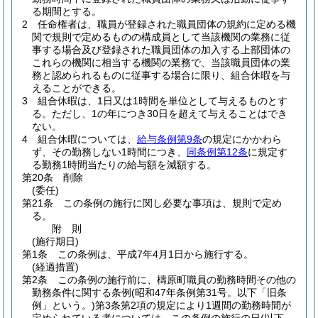
る期間とする。
2
任命権者は、職員が登録された職員団体の規約に定める機
関で規則で定めるものの構成員として当該機関の業務に従
事する場合及び登録された職員団体の加入する上部団体の
これらの機関に相当する機関の業務で、当該職員団体の業
務と認められるものに従事する場合に限り、組合休暇を与
えることができる。
3
組合休暇は、1日又は1時間を単位として与えるものとす
る。
ただし、1の年につき30日を超えて与えることはでき
ない。
4
組合休暇については、
給与条例第9条
の規定にかかわら
ず、その勤務しない1時間につき、
同条例第12条
に規定す
る勤務1時間当たりの給与額を減額する。
第20条
削除
(委任)
第21条
この条例の施行に関し必要な事項は、規則で定め
る。
附
則
(施行期日)
第1条
この条例は、平成7年4月1日から施行する。
(経過措置)
第2条
この条例の施行前に、檮原町職員の勤務時間その他の
勤務条件に関する条例
(昭和47年条例第31号。以下「旧条
例」という。)
第3条第2項の規定により1週間の勤務時間が