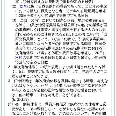
慮し20日を超えない範囲内で町長が定める日数)
(2)
次号
に掲げる職員以外の職員であって、当該年の中途
において新たに職員となる者 その年の在職期間を考慮
し20日を超えない範囲内で規則で定める日数
(3)
当該年の前年において国家公務員、地方公務員
(職員
を除く。)
又は沖縄振興開発金融公庫その他その業務が国
の事務若しくは事業と密接な関連を有する法人のうち規
則で定めるものに使用される者
(以下この号において「国
家公務員等」という。)
であった者で、引き続き当該年に
新たに職員となった者その他規則で定める職員 国家公
務員等としての在職期間及びその在職期間中における年
次有給休暇に相当する休暇の残日数等を考慮し、20日に
次項
の規則で定める日数を加えた日数を超えない範囲内
で規則で定める日数
2
年次有給休暇
(この項の規定により繰り越されたものを除
く。)
は、規則で定める日数を限度として、当該年の翌年に
繰り越すことができる。
3
任命権者は、年次有給休暇を職員の請求する時季に与えな
ければならない。
ただし、請求された時季に年次有給休暇
を与えることが公務の正常な運営を妨げる場合において
は、他の時季にこれを与えることができる。
(病気休暇)
第15条
病気休暇は、職員が負傷又は疾病のため休養する必
要があり、その勤務しないことがやむを得ないと認められ
る場合における休暇とする。
この場合において、その期間