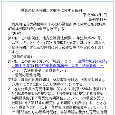
○職員の勤務時間、休暇等に関する条例
平成7年3月9日
条例第19号
檮原町職員の勤務時間その他の勤務条件に関する条例(昭和
47年条例第31号)の全部を改正する。
(趣旨)
第1条
この条例は、地方公務員法
(昭和25年法律第261号。
以下「法」という。)
第24条第5項の規定に基づき、職員の
勤務時間、休日及び休暇に関し必要な事項を定めるものと
する。
(職員の定義)
第2条
この条例において「職員」とは、
一般職の職員の給与
に関する条例
(昭和39年条例第39号。以下「給与条例」と
いう。)
の適用を受ける職員をいう。
(1週間の勤務時間)
第3条
職員の勤務時間は、休憩時間を除き、4週間を超えな
い期間につき1週間当たり38時間45分とする。
2
地方公務員の育児休業等に関する法律
(平成3年法律第110
号)
第10条第3項の規定により同条第1項に規定する育児短
時間勤務
(以下「育児短時間勤務」という。)
の承認を受け
た職員
(同法第17条の規定による短時間勤務をすることとな
った職員を含む。以下「育児短時間勤務職員等」という。)
の1週間当たりの勤務時間は、当該承認を受けた育児短時間