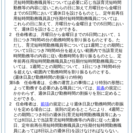
児短時間勤務職員等については必要に応じ当該育児短時間
勤務等の内容に従いこれらの日に加えて月曜日から金曜日
までの5日間において週休日を設けるものとし、定年前再任
用短時間勤務職員及び任期付短時間勤務職員については、
これらの日に加えて、月曜日から金曜日までの5日間におい
て、週休日を設けることができる。
2
任命権者は、月曜日から金曜日までの5日間において、1
日につき7時間45分の勤務時間を割り振るものとする。
た
だし、育児短時間勤務職員等については1週間ごとの期間に
ついて1日につき7時間45分を超えない範囲内で当該育児短
時間勤務等の内容に従い勤務時間を割り振るものとし、定
年前再任用短時間勤務職員及び任期付短時間勤務職員につ
いては、1週間ごとの期間について、1日につき7時間45分
を超えない範囲内で勤務時間を割り振るものとする。
(週休日及び勤務時間の割振りの特例)
第5条
任命権者は、公務の運営上の事情により特別の形態に
よって勤務する必要のある職員については、
前条
の規定に
かかわらず、週休日及び勤務時間の割振りを別に定めるこ
とができる。
2
任命権者は、
前項
の規定により週休日及び勤務時間の割振
りを定める場合には、規則の定めるところにより、4週間ご
との期間につき8日の週休日
(育児短時間勤務職員等にあっ
ては8日以上で当該育児短時間勤務等の内容に従った週休
日、定年前再任用短時間勤務職員及び任期付短時間勤務職
員にあっては8日以上の週休日)
を設けなければならない。