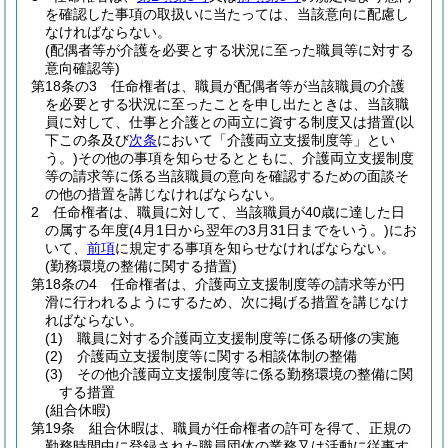
を確認した事項の取扱いに当たっては、当該意向に配慮し
なければならない。
(配偶者等が介護を必要とする状況に至った職員等に対する
意向確認等)
第18条の3
任命権者は、職員が配偶者等が当該職員の介護
を必要とする状況に至ったことを申し出たときは、当該職
員に対して、仕事と介護との両立に資する制度又は措置
(以
下この条及び
次条
において「介護両立支援制度等」とい
う。)
その他の事項を知らせるとともに、介護両立支援制度
等の請求等に係る当該職員の意向を確認するための面談そ
の他の措置を講じなければならない。
2
任命権者は、職員に対して、当該職員が40歳に達した日
の属する年度
(4月1日から翌年の3月31日までをいう。)
にお
いて、
前項
に規定する事項を知らせなければならない。
(勤務環境の整備に関する措置)
第18条の4
任命権者は、介護両立支援制度等の請求等が円
滑に行われるようにするため、次に掲げる措置を講じなけ
ればならない。
(1)
職員に対する介護両立支援制度等に係る研修の実施
(2)
介護両立支援制度等に関する相談体制の整備
(3)
その他介護両立支援制度等に係る勤務環境の整備に関
する措置
(組合休暇)
第19条
組合休暇は、職員が任命権者の許可を得て、正規の
勤務時間中に登録された職員団体の業務又は活動に従事す