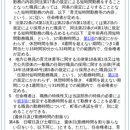
勤務の内容
(同法第17条の規定による短時間勤務をすること
となった職員にあっては、同条の規定によりすることとな
った短時間勤務の内容。以下「育児短時間勤務等の内容」
という。)
に従い、任命権者が定める。
3
法第22条の4第1項又は第22条の5第1項若しくは第2項の
規定により採用された職員で、同法第22条の4第1項に規定
する短時間勤務の職を占めるもの
(以下「定年前再任用短時
間勤務職員」という。)
の勤務時間は、
第1項
の規定にかか
わらず、休憩時間を除き、4週間を超えない期間につき1週
間当たり15時間30分から31時間までの範囲内で、任命権者
が定める。
4
地方公務員の育児休業等に関する法律第18条第1項又は地
方公共団体の一般職の任期付職員の採用に関する法律
(平成
14年法律第48号)
第5条の規定により採用された職員
(以下
「任期付短時間勤務職員」という。)
の勤務時間は、
第1項
の規定にかかわらず、休憩時間を除き、4週間を超えない期
間につき1週間当たり31時間までの範囲内で、任命権者が
定める。
5
任命権者は、職務の特殊性又は当該部所の特殊の必要によ
り
前3項
に規定する勤務時間を超えて勤務することを必要と
する職員の勤務時間について、町長の承認を得て、別に定
めることができる。
(週休日及び勤務時間の割振り)
第4条
日曜日及び土曜日は、週休日
(勤務時間を割り振らな
い日をいう。以下同じ。)
とする。
ただし、任命権者は、育