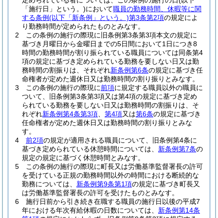
定められている者については、この条例の施行の日
(以下
「施行日」という。)
において
職員の勤務時間、休暇等に関
する条例
(以下「新条例」という。)
第3条第2項
の規定によ
り勤務時間が定められたものとみなす。
2
この条例の施行の際現に旧条例第3条第3項本文の規定に
基づき月曜日から金曜日までの5日間において1日につき8
時間の勤務時間が割り振られている職員については同条第4
項の規定に基づき定められている勤務を要しない日又は勤
務時間の割振りは、それぞれ
新条例第6条
の規定に基づき任
命権者が定めた週休日又は勤務時間の割り振りとみなす。
3
この条例の施行の際現に
前項
に規定する職員以外の職員に
ついて、旧条例第3条第3項又は第4項の規定に基づき定め
られている勤務を要しない日又は勤務時間の割振りは、そ
れぞれ
新条例第4条第3項
、
第4項
又は
第6条
の規定に基づき
任命権者が定めた週休日又は勤務時間の割り振りとみな
す。
4
前2項
の規定が適用される職員について、旧条例第4条に
基づき定められている休憩時間については、
新条例第7条
の
規定の規定に基づく休憩時間とみなす。
5
この条例の施行の際現に町長又は労働基準監督署長の許可
を受けている正規の勤務時間以外の時間における断続的な
勤務については、
新条例第9条第1項
の規定に基づき町長又
は労働基準監督署長の許可を受けたものとみなす。
6
施行日前から引き続き在職する職員の施行日以後の平成7
年における年次有給休暇の日数については、
新条例第14条