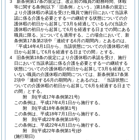
3
新条例第17条の規定は、改正前の職員の勤務時間、休暇
等に関する条例
(以下「旧条例」という。)
第18条の規定に
より介護休暇の承認を受けた職員で施行日において当該承
認に係る介護を必要とする一の継続する状態についての介
護休暇の初日から起算して3月を経過しているもの
(当該介
護休暇の初日から起算して6月を経過する日までの間にある
職員に限る。)
についても適用する。
この場合において、新
条例第17条第2項中「連続する6月の期間内」とあるのは、
「平成14年4月1日から、当該状態についての介護休暇の初
日から起算して6月を経過する日までの間」とする。
4
旧条例第18条の規定により介護休暇の承認を受け、施行
日において当該承認に係る介護を必要とする一の継続する
状態についての介護休暇の初日から起算して3月を経過して
いない職員の介護休暇の期間については、新条例第17条第
2項中「連続する6月の期間内」とあるのは、「当該状態に
ついての介護休暇の初日から起算して6月を経過する日まで
の間」とする。
附
則
(平成17年
条例第21号)
この条例は、平成17年4月1日から施行する。
附
則
(平成18年
条例第1号)
この条例は、平成18年7月1日から施行する。
附
則
(平成22年
条例第18号)
この条例は、平成22年4月1日から施行する。
附
則
(平成22年
条例第1号)
抄
(施行期日)