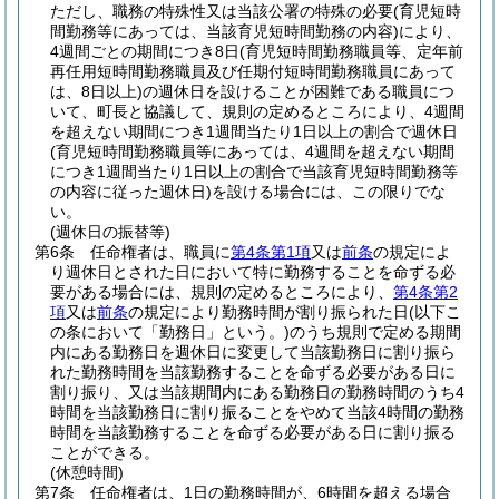
ただし、職務の特殊性又は当該公署の特殊の必要
(育児短時
間勤務等にあっては、当該育児短時間勤務の内容)
により、
4週間ごとの期間につき8日
(育児短時間勤務職員等、定年前
再任用短時間勤務職員及び任期付短時間勤務職員にあって
は、8日以上)
の週休日を設けることが困難である職員につ
いて、町長と協議して、規則の定めるところにより、4週間
を超えない期間につき1週間当たり1日以上の割合で週休日
(育児短時間勤務職員等にあっては、4週間を超えない期間
につき1週間当たり1日以上の割合で当該育児短時間勤務等
の内容に従った週休日)
を設ける場合には、この限りでな
い。
(週休日の振替等)
第6条
任命権者は、職員に
第4条第1項
又は
前条
の規定によ
り週休日とされた日において特に勤務することを命ずる必
要がある場合には、規則の定めるところにより、
第4条第2
項
又は
前条
の規定により勤務時間が割り振られた日
(以下こ
の条において「勤務日」という。)
のうち規則で定める期間
内にある勤務日を週休日に変更して当該勤務日に割り振ら
れた勤務時間を当該勤務することを命ずる必要がある日に
割り振り、又は当該期間内にある勤務日の勤務時間のうち4
時間を当該勤務日に割り振ることをやめて当該4時間の勤務
時間を当該勤務することを命ずる必要がある日に割り振る
ことができる。
(休憩時間)
第7条
任命権者は、1日の勤務時間が、6時間を超える場合