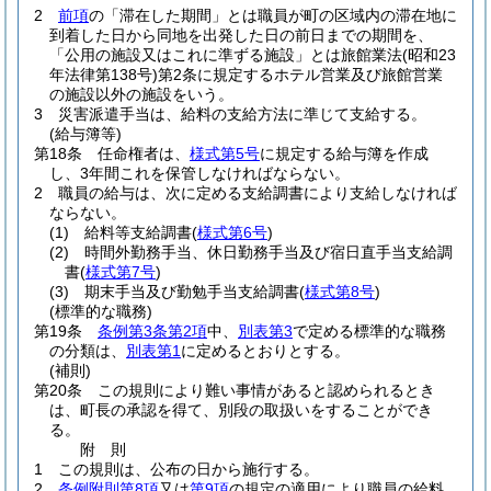
2
前項
の「滞在した期間」とは職員が町の区域内の滞在地に
到着した日から同地を出発した日の前日までの期間を、
「公用の施設又はこれに準ずる施設」とは旅館業法
(昭和23
年法律第138号)
第2条に規定するホテル営業及び旅館営業
の施設以外の施設をいう。
3
災害派遣手当は、給料の支給方法に準じて支給する。
(給与簿等)
第18条
任命権者は、
様式第5号
に規定する給与簿を作成
し、3年間これを保管しなければならない。
2
職員の給与は、次に定める支給調書により支給しなければ
ならない。
(1)
給料等支給調書
(
様式第6号
)
(2)
時間外勤務手当、休日勤務手当及び宿日直手当支給調
書
(
様式第7号
)
(3)
期末手当及び勤勉手当支給調書
(
様式第8号
)
(標準的な職務)
第19条
条例第3条第2項
中、
別表第3
で定める標準的な職務
の分類は、
別表第1
に定めるとおりとする。
(補則)
第20条
この規則により難い事情があると認められるとき
は、町長の承認を得て、別段の取扱いをすることができ
る。
附
則
1
この規則は、公布の日から施行する。
2
条例附則第8項
又は
第9項
の規定の適用により職員の給料