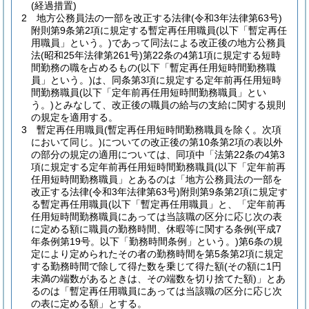
(経過措置)
2
地方公務員法の一部を改正する法律
(令和3年法律第63号)
附則第9条第2項に規定する暫定再任用職員
(以下「暫定再任
用職員」という。)
であって同法による改正後の地方公務員
法
(昭和25年法律第261号)
第22条の4第1項に規定する短時
間勤務の職を占めるもの
(以下「暫定再任用短時間勤務職
員」という。)
は、同条第3項に規定する定年前再任用短時
間勤務職員
(以下「定年前再任用短時間勤務職員」とい
う。)
とみなして、改正後の職員の給与の支給に関する規則
の規定を適用する。
3
暫定再任用職員
(暫定再任用短時間勤務職員を除く。次項
において同じ。)
についての改正後の第10条第2項の表以外
の部分の規定の適用については、同項中「法第22条の4第3
項に規定する定年前再任用短時間勤務職員(以下「定年前再
任用短時間勤務職員」とあるのは「地方公務員法の一部を
改正する法律
(令和3年法律第63号)
附則第9条第2項に規定す
る暫定再任用職員(以下「暫定再任用職員」と、「定年前再
任用短時間勤務職員にあっては当該職の区分に応じ次の表
に定める額に職員の勤務時間、休暇等に関する条例
(平成7
年条例第19号。以下「勤務時間条例」という。)
第6条の規
定により定められたその者の勤務時間を第5条第2項に規定
する勤務時間で除して得た数を乗じて得た額
(その額に1円
未満の端数があるときは、その端数を切り捨てた額)
」とあ
るのは「暫定再任用職員にあっては当該職の区分に応じ次
の表に定める額」とする。