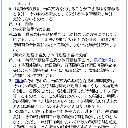
除く。)
5
職員が管理職手当の支給を受けることができる職を兼ねる
ときは、その兼ねる職員として受けるべき管理職手当は、
支給しないものとする。
第11条
削除
(特殊勤務手当の支給)
第12条
職員の特殊勤務手当は、給料の支給方法に準じて支
給する。
ただし、町長が別に定めるものを除き、職員が給
与期間の全日数にわたって勤務しなかった場合は支給しな
い。
(時間外勤務手当及び休日勤務手当の支給)
第13条
時間外勤務手当及び休日勤務手当は、
様式第4号
に
より時間外勤務、休日勤務、夜間勤務及び宿日直勤務命令
等によって勤務を命ぜられた職員に対し、実際に勤務した
時間について支給する。
2
前項
のそれぞれの手当の支給の基礎となる勤務時間数は、
その月の勤務した時間数
(時間外勤務手当のうち、支給割合
を別にする部分ごとに、各別に計算した時間数)
によって計
算するものとする。
この場合において、その端数に1時間未
満の端数が生じた場合においては、その端数が30分以上の
ときは1時間とし、30分未満のときは切り捨てる。
3
公務により旅行
(出張及び赴任を含む。以下同じ。)
中の職
員は、その旅行期間中正規の勤務時間を勤務したものとみ
なす。
ただし、旅行目的地において正規の勤務時間を超え
て勤務すべきことを職員の任命権者があらかじめ指示して