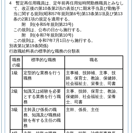
4
暫定再任用職員は、定年前再任用短時間勤務職員とみなし
て、改正後の第10条第2項の表並びに期末手当及び勤勉手
当に関する規則
(昭和57年規則第6号)
第13条第1項及び第13
条の2第1項の規定を適用する。
附
則
(令和5年
規則第23号)
この規則は、公布の日から施行する。
附
則
(令和7年
規則第10号)
この規則は、令和7年7月1日から施行する。
別表第1
(第19条関係)
行政職給料表の標準的な職務の分類表
職務
標準的な職務
職名
の級
1級
定型的な業務を行う
主事補、技師補、主事、技
職務
師、保育士、教諭、保健師、
社会福祉士、栄養士、司書
2級
知識又は経験を必要
主事、技師、保育士、教諭、
とする業務を行う職
保健師、社会福祉士、栄養
務
士、司書
3級
主幹及び係長の職
主幹、係長、主任
務、知識及び職務経
験を有する主任の職
務