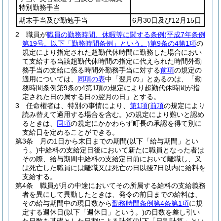
特別勤務手当
期末手当及び勤勉手当
6月30日及び12月15日
2
職員が
職員の勤務時間、休暇等に関する条例
(平成7年条例
第19号。以下「勤務時間条例」という。)
第9条の4第1項
の
規定により指定された超勤代休時間に勤務した場合におい
て支給する当該超勤代休時間の指定に代えられた時間外勤
務手当の支給に係る時間外勤務手当に対する
前項
の規定の
適用については、
同項の表
中「翌月の」とあるのは、「勤
務時間条例第9条の4第1項の規定により超勤代休時間が指
定された日の属する日の翌月の日」とする。
3
任命権者は、特別の事情により、
第1項
(
前項
の規定により
読み替えて適用する場合を含む。)
の規定により難いと認め
るときは、
同項
の規定にかかわらず町長の承認を得て別に
支給日を定めることができる。
第3条
月の1日から末日までの期間
(以下「給与期間」とい
う。)
中給料の支給定日後において新たに職員となった者は
その際、給与期間中給料の支給定日前において離職し、又
は死亡した職員には離職又は死亡の日以後7日以内に給料を
支給する。
第4条
職員が月の中途においてその所属する給料の支給義務
者を異にして異動したときは、発令の前日までの給料は、
その給与期間中の現日数から
勤務時間条例第4条第1項
に規
定する週休日
(以下「週休日」という。)
の日数を差し引い