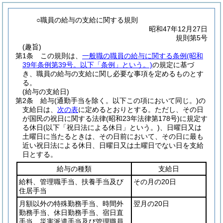
○職員の給与の支給に関する規則
昭和47年12月27日
規則第5号
(趣旨)
第1条
この規則は、
一般職の職員の給与に関する条例
(昭和
39年条例第39号。以下「条例」という。)
の規定に基づ
き、職員の給与の支給に関し必要な事項を定めるものとす
る。
(給与の支給日)
第2条
給与
(通勤手当を除く。以下この項において同じ。)
の
支給日は、
次の表
に定めるとおりとする。
ただし、その日
が国民の祝日に関する法律
(昭和23年法律第178号)
に規定す
る休日
(以下「祝日法による休日」という。)
、日曜日又は
土曜日に当たるときは、その日前において、その日に最も
近い祝日法による休日、日曜日又は土曜日でない日を支給
日とする。
給与の種類
支給日
給料、管理職手当、扶養手当及び
その月の20日
住居手当
月額以外の特殊勤務手当、時間外
翌月の20日
勤務手当、休日勤務手当、宿日直
手当、災害派遣手当及び管理職員