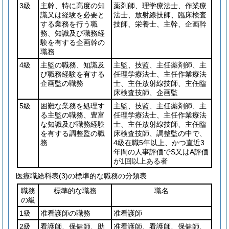
3級
主幹、特に高度の知
薬剤師、理学療法士、作業療
識又は経験を必要と
法士、放射線技師、臨床検査
する業務を行う職
技師、栄養士、主幹、企画幹
務、知識及び職務経
験を有する企画幹の
職務
4級
主監の職務、知識及
主監、技監、主任薬剤師、主
び職務経験を有する
任理学療法士、主任作業療法
企画監の職務
士、主任放射線技師、主任臨
床検査技師、企画監
5級
困難な業務を処理す
主監、技監、主任薬剤師、主
る主監の職務、豊富
任理学療法士、主任作業療法
な知識及び職務経験
士、主任放射線技師、主任臨
を有する調整監の職
床検査技師、調整監の中で、
務
4級在職5年以上、かつ直近3
年間の人事評価でS又はA評価
が1回以上ある者
医療職給料表(3)の標準的な職務の分類表
職務
標準的な職務
職名
の級
1級
准看護師の職務
准看護師
2級
看護師、保健師、助
准看護師、看護師、保健師、