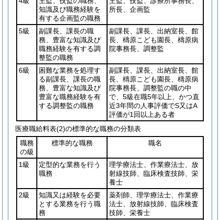
4級
主監、技監の職務、
主監、技監、診療所事務長、
知識及び職務経験を
所長、企画監
有する企画監の職務
5級
副課長、課長の職
副課長、課長、出納室長、館
務、豊富な知識及び
長、檮原こども園長、檮原病
職務経験を有する調
院事務長、調整監
整監の職務
6級
困難な業務を処理す
副課長、課長、出納室長、館
る副課長、課長の職
長、檮原こども園長、檮原病
務、豊富な知識及び
院事務長、調整監の職の中
豊富な職務経験を有
で、5級在職5年以上、かつ直
する調整監の職務
近3年間の人事評価でS又はA
評価が1回以上ある者
医療職給料表(2)の標準的な職務の分類表
職務
標準的な職務
職名
の級
1級
定型的な業務を行う
理学療法士、作業療法士、放
職務
射線技師、臨床検査技師、栄
養士
2級
知識又は経験を必要
薬剤師、理学療法士、作業療
とする業務を行う職
法士、放射線技師、臨床検査
務
技師、栄養士