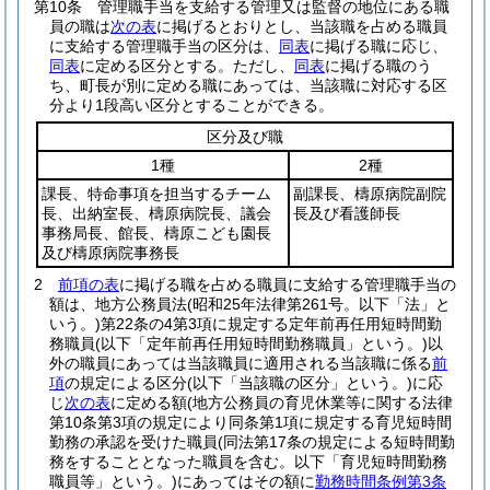
第10条
管理職手当を支給する管理又は監督の地位にある職
員の職は
次の表
に掲げるとおりとし、当該職を占める職員
に支給する管理職手当の区分は、
同表
に掲げる職に応じ、
同表
に定める区分とする。
ただし、
同表
に掲げる職のう
ち、町長が別に定める職にあっては、当該職に対応する区
分より1段高い区分とすることができる。
区分及び職
1種
2種
課長、特命事項を担当するチーム
副課長、檮原病院副院
長、出納室長、檮原病院長、議会
長及び看護師長
事務局長、館長、檮原こども園長
及び檮原病院事務長
2
前項の表
に掲げる職を占める職員に支給する管理職手当の
額は、地方公務員法
(昭和25年法律第261号。以下「法」と
いう。)
第22条の4第3項に規定する定年前再任用短時間勤
務職員
(以下「定年前再任用短時間勤務職員」という。)
以
外の職員にあっては当該職員に適用される当該職に係る
前
項
の規定による区分
(以下「当該職の区分」という。)
に応
じ
次の表
に定める額
(地方公務員の育児休業等に関する法律
第10条第3項の規定により同条第1項に規定する育児短時間
勤務の承認を受けた職員
(同法第17条の規定による短時間勤
務をすることとなった職員を含む。以下「育児短時間勤務
職員等」という。)
にあってはその額に
勤務時間条例第3条