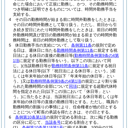
命じた場合において正規に勤務し、かつ、その勤務時間に
つき明確に証明できるものについては、時間外勤務手当を
支給する。
4
その日の勤務時間が始まる前に時間外勤務をしたときは、
その日の時間外勤務として取り扱う。
ただし、前日から引
き続き翌日にわたり時間外勤務をしたときは、前日の時間
外勤務時間及び翌日の勤務時間が始まる前までの時間外勤
務時間は、前日の時間外勤務として取り扱う。
5
休日勤務手当の支給について、
条例第11条
の規則で定め
る日は、週休日に当たる
勤務時間条例第11条
に規定する祝
日法による休日の直後の勤務日等
(
勤務時間条例第9条の4第
1項
に規定する勤務日等をいう。以下この項において同
じ。)
(当該勤務日等が
勤務時間条例第11条
に規定する祝日
法による休日等
(以下「祝日法による休日等」という。)
若
しくは年末年始の休日等
(以下「年末年始の休日等」とい
う。)
又は
勤務時間条例第9条の4第1項
の規定により割り振
られた勤務時間の全部について
同項
に規定する超勤代休時
間を指定された日
(以下この項において「休日等」とい
う。)
に当たるときは、当該祝日法による休日等若しくは年
末年始の休日等の直後の勤務日等)
とする。
ただし、職員の
勤務時間の割振りの事情により、任命権者が他の日とする
ことについて町長の承認を得たときは、その日とする。
6
条例第10条第1項
の規則で定める割合は、次に掲げる勤務
の区分に応じて、
当該各号
に定める割合とする。
(1)
条例第10条第1項第1号
に掲げる勤務 100分の125