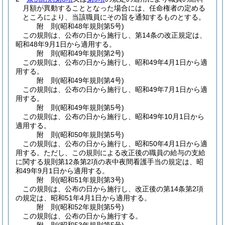
月額が異動することとなった場合には、任命権者の定める
ところにより、当該職員にその旨を通知するものとする。
附
則
(昭和48年
規則第5号)
この規則は、公布の日から施行し、第14条の改正規定は、
昭和48年9月1日から適用する。
附
則
(昭和49年
規則第2号)
この規則は、公布の日から施行し、昭和49年4月1日から適
用する。
附
則
(昭和49年
規則第4号)
この規則は、公布の日から施行し、昭和49年7月1日から適
用する。
附
則
(昭和49年
規則第5号)
この規則は、公布の日から施行し、昭和49年10月1日から
適用する。
附
則
(昭和50年
規則第5号)
この規則は、公布の日から施行し、昭和50年4月1日から適
用する。
ただし、この規則による改正後の職員の給与の支給
に関する規則第12条第2項の表中夜間看護手当の規定は、昭
和49年9月1日から適用する。
附
則
(昭和51年
規則第3号)
この規則は、公布の日から施行し、改正後の第14条第2項
の規定は、昭和51年4月1日から適用する。
附
則
(昭和52年
規則第5号)
この規則は、公布の日から施行する。