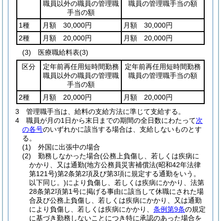
職員以外の職員の管理職
職員の管理職手当の額
手当の額
1種
月額 30,000円
月額 30,000円
2種
月額 20,000円
月額 20,000円
(3)
医療職給料表
(3)
区分
定年前再任用短時間勤務
定年前再任用短時間勤務
職員以外の職員の管理職
職員の管理職手当の額
手当の額
2種
月額 20,000円
月額 20,000円
3
管理職手当は、給料の支給方法に準じて支給する。
4
職員が月の1日から末日までの期間の全日数にわたって
次
の各号
のいずれかに該当する場合は、支給しないものとす
る。
(1)
外国に出張中の場合
(2)
勤務しなかった場合
(公務上負傷し、若しくは疾病に
かかり、又は通勤
(地方公務員災害補償法
(昭和42年法律
第121号)
第2条第2項及び第3項に規定する通勤をいう。
以下同じ。)
により負傷し、若しくは疾病にかかり、法第
28条第2項第1号に掲げる事由に該当して休職にされた場
合及び公務上負傷し、若しくは疾病にかかり、又は通勤
により負傷し、若しくは疾病にかかり、
条例第9条
の規定
に基づき勤務しないことにつき特に承認のあった場合を