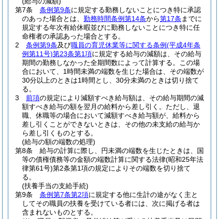
(給与の減額)
第7条
条例第9条
に規定する勤務しないことにつき特に承認
のあった場合とは、
勤務時間条例第14条
から
第17条
までに
規定する年次有給休暇並びに勤務しないことにつき特に任
命権者の承認あった場合とする。
2
条例第9条
及び
職員の育児休業等に関する条例
(平成4年条
例第11号)
第23条第1項
に規定する給与の減額は、その給与
期間の勤務しなかった全期間数によって計算する。
この場
合において、1時間未満の端数を生じた場合は、その端数が
30分以上のときは1時間とし、30分未満のときは切り捨て
る。
3
前項
の規定により減額すべき給与額は、その給与期間の減
額すべき給与の額を翌月の給料から差し引く。
ただし、退
職、休職等の場合において減額すべき給与額が、給料から
差し引くことができないときは、その他の未支給の給与か
ら差し引くものとする。
(給与の額の端数の処理)
第8条
給与の計算に際し、円未満の端数を生じたときは、国
等の債権債務等の金額の端数計算に関する法律
(昭和25年法
律第61号)
第2条第1項の規定によりその端数を切り捨て
る。
(扶養手当の支給手続)
第9条
条例第7条第2項
に規定する他に生計の途がなく主と
してその職員の扶養を受けている者には、次に掲げる者は
含まれないものとする。