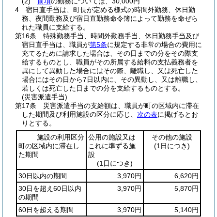
(2)
前項
の勤務については、30,000円
4
宿日直手当は、町長が定める様式の時間外勤務、休日勤
務、夜間勤務及び宿日直勤務命令簿によって勤務を命ぜら
れた職員に支給する。
第16条
特殊勤務手当、時間外勤務手当、休日勤務手当及び
宿日直手当は、職員が
第5条
に規定する非常の場合の費用に
充てるために請求した場合は、その日までの分をその際支
給するものとし、職員がその所属する給料の支払義務者を
異にして異動した場合にはその際、離職し、又は死亡した
場合にはその日から7日以内に、その異動し、又は離職し、
若しくは死亡した日までの分を支給するものとする。
(災害派遣手当)
第17条
災害派遣手当の支給額は、職員が町の区域内に滞在
した期間及び利用施設の区分に応じ、
次の表
に掲げるとお
りとする。
施設の利用区分
公用の施設又は
その他の施設
町の区域内に滞在し
これに準ずる施
(1日につき)
た期間
設
(1日につき)
30日以内の期間
3,970円
6,620円
30日を超え60日以内
3,970円
5,870円
の期間
60日を超える期間
3,970円
5,140円