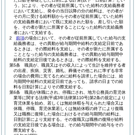
た日数を基礎とした日割による計算
(以下「日割計算」とい
う。)
により、その者が従前所属していた給料の支給義務者
において支給し、発令の当日以降の分の給料は、その者が
その月に受ける給料額からその者が従前所属していた給料
の支給義務者において既に支給された額を、差し引いた額
を、その者が新たに所属することになった給料の支給義務
者において支給する。
2
前項
の場合において、その者が従前所属していた給与の支
給義務者は、その異動が給与期間中給料の支給定日前であ
るときは、その際給料を支給し、その者が新たに所属する
こととなった給与の支給義務者は、その異動が給与期間中
給料の支給定日後であるときは、その際給料を支給する。
第5条
職員が、職員又はその収入によって生計を維持する者
の出産、疾病、災害、婚礼、葬儀その他これに準ずる非常
の場合の費用に充てるために給料を請求した場合には、給
与期間中給料の支給定日前であっても、請求の日までの給
料を日割計算によりその際支給する。
第6条
職員が休職にされ、停職にされ、地方公務員の育児休
業等に関する法律
(平成3年法律第110号)
第2条の規定により
育児休業を始め、若しくは無給休暇を与えられた場合又は
休職、停職、育児休業若しくは無給休暇の終了により復職
又は職務に復帰した場合におけるその給与期間の給料は、
日割計算により支給する。
その復職又は職務の復帰が給料
の支給定日後である場合は、その給与期間中の給与をその
際支給する。