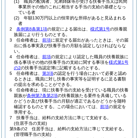
(1)
職員の配偶者、兄弟姉妹等が受ける扶養手当又は民間
事業所その他のこれに相当する手当の支給の基礎となっ
ている者
(2)
年額130万円以上の恒常的な所得があると見込まれる
者
2
条例第8条第1項
の規定による届出は、
様式第1号
の扶養親
族届により行うものとする。
3
任命権者は、
前項
に規定する届出があったときは、その届
出に係る事実及び扶養手当の月額を認定しなければならな
い。
4
任命権者は、
前項
の規定により認定した職員の扶養親族に
係る事項その他の扶養手当の支給に関する事項を
様式第1号
の2
の扶養手当認定簿に記載するものとする。
5
任命権者は、
第3項
の認定を行う場合において必要と認め
るときは、職員に対し扶養の事実等を証明するに足る書類
の提出を求めることができる。
6
任命権者は、現に扶養手当の支給を受けている職員の扶養
親族が
条例第7条第2項
の扶養親族たる要件を具備している
かどうか及び扶養手当の月額が適正であるかどうかを随時
確認するものとする。
この場合においては、
前項
の規定を
準用する。
7
扶養手当は、給料の支給方法に準じて支給する。
(住居手当の支給)
第9条の2
住居手当は、給料の支給方法に準じて支給する。
(管理職手当の支給)