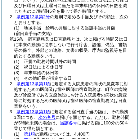
日」という。)
の日数から土曜日に当たる祝日法による休日
及び日曜日又は土曜日に当たる年末年始の休日の日数を減
じたものに7時間45分を乗じて得た時間とする。
2
条例第12条第2号
の規則で定める手当及びその額は、次の
とおりとする。
(1)
地域手当 給料の月額に対する当該手当の月額
(宿日直手当の支給)
第15条
宿直勤務又は日直勤務とは、次に掲げる時間又は日
に本来の勤務に従事しないで行う庁舎、設備、備品、書類
等の保全、外部との連絡、文書の収受、庁内の監視等を目
的とする勤務をいう。
(1)
正規の勤務時間以外の時間
(2)
祝日法による休日等
(3)
年末年始の休日等
(4)
その他町長が指定する日
2
条例第13条第1項
に規定する入院患者の病状の急変等に対
処するための医師又は歯科医師の宿直勤務は、町立の病院
及び診療所である医療施設における入院患者の病状の急変
等に対処するための医師又は歯科医師の宿直勤務又は日直
業務をいう。
3
条例第13条第1項
に規定する宿日直手当の額は、その勤務
1回につき、
次の各号
に掲げる額とする。
ただし、勤務時間
が5時間未満の場合は、
当該各号
に掲げる額に100分の50を
乗じて得た額とする。
(1)
第1項
の勤務については、4,400円