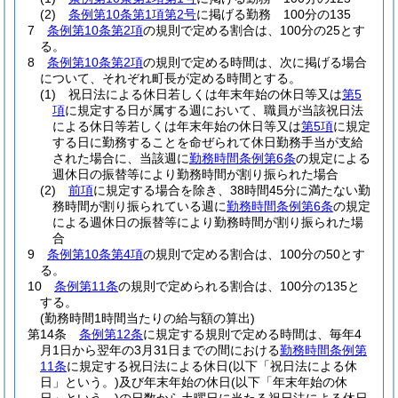
(2)
条例第10条第1項第2号
に掲げる勤務 100分の135
7
条例第10条第2項
の規則で定める割合は、100分の25とす
る。
8
条例第10条第2項
の規則で定める時間は、次に掲げる場合
について、それぞれ町長が定める時間とする。
(1)
祝日法による休日若しくは年末年始の休日等又は
第5
項
に規定する日が属する週において、職員が当該祝日法
による休日等若しくは年末年始の休日等又は
第5項
に規定
する日に勤務することを命ぜられて休日勤務手当が支給
された場合に、当該週に
勤務時間条例第6条
の規定による
週休日の振替等により勤務時間が割り振られた場合
(2)
前項
に規定する場合を除き、38時間45分に満たない勤
務時間が割り振られている週に
勤務時間条例第6条
の規定
による週休日の振替等により勤務時間が割り振られた場
合
9
条例第10条第4項
の規則で定める割合は、100分の50とす
る。
10
条例第11条
の規則で定められる割合は、100分の135と
する。
(勤務時間1時間当たりの給与額の算出)
第14条
条例第12条
に規定する規則で定める時間は、毎年4
月1日から翌年の3月31日までの間における
勤務時間条例第
11条
に規定する祝日法による休日
(以下「祝日法による休
日」という。)
及び年末年始の休日
(以下「年末年始の休