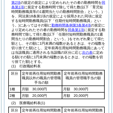
第2項
の規定の規定により定められたその者の勤務時間を
同
条第1項
に規定する勤務時間で除して得た数
(以下「育児短
時間勤務職員等の1週間当たりの勤務時間割合」という。)
を、同法第18条第1項の規定により採用された同項に規定
する短時間勤務職員
(以下「任期付短時間勤務職員」とい
う。)
にあってはその額に
勤務時間条例第3条第4項
の規定に
より定められたその者の勤務時間を
同条第1項
に規定する勤
務時間で除して得た数
(以下「任期付短時間勤務職員の1週
間当たりの勤務時間割合」という。)
をそれぞれ乗じて得た
額とし、その額に1円未満の端数があるときは、その端数を
切り捨てた額)
とし、定年前再任用短時間勤務職員にあって
は当該職員に適用される当該職の区分に応じ
次の表
に定め
る額
(その額に1円未満の端数があるときは、その端数を切
り捨てた額)
とする。
(1)
行政職給料表
区分
定年前再任用短時間勤務
定年前再任用短時間勤務
職員以外の職員の管理職
職員の管理職手当の額
手当の額
1種
月額 30,000円
月額 30,000円
2種
月額 20,000円
月額 20,000円
(2)
医療職給料表
(1)
区分
定年前再任用短時間勤務
定年前再任用短時間勤務