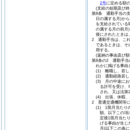
2号
に定める額の
(支給の始期及び終
第8条
通勤手当の
日の属する月)
から
を支給されている
の属する月の前月)
後にされたときは
2
通勤手当は、こ
であるときは、そ
用する。
(返納の事由及び額
第8条の2
通勤手当
れかに掲げる事由
(1)
離職し、若し
(2)
通勤経路若し
(3)
月の中途にお
る許可を受け、
され、又は法第
(4)
出張、休暇、
2
普通交通機関等
(1)
1箇月当たり
額。以下この項
定後1箇月当た
げる事由が生じ
月
(以下この条