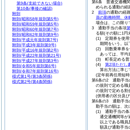
第6条
普通交通機
第9条
(支給できない場合)
められる通勤の経
第10条
(事後の確認)
2
前項
の通勤の経
附則
員の勤務時間、休
附則
(昭和58年規則第5号)
場合は、この限り
附則
(昭和59年規則第5号)
3
通勤手当の条項
第
附則
(昭和60年規則第7号)
る額
(その額に1
附則
(昭和62年規則第9号)
(1)
定期券を使用
附則
(平成元年規則第7号)
期間をいう。以
附則
(平成3年規則第9号)
(2)
回数乗車券を
附則
(平成16年規則第2号)
あっては、平均
附則
(平成22年規則第21号)
(3)
町長定める普
附則
(平成27年規則第3号)
(4)
第2項ただし
附則
(令和5年規則第6号)
算出方法に準じ
附則
(令和7年規則第16号)
(定年前再任用短
様式第1号
(第3条関係)
第6条の2
通勤手当
様式第2号
(第4条関係)
の規則で定める職
の規則で定める割合
(併用者の区分及び
第6条の3
通勤手当
勤手当の額は、次
(1)
通勤手当の条
通交通機関等が
以上である職員
額及び通勤手当