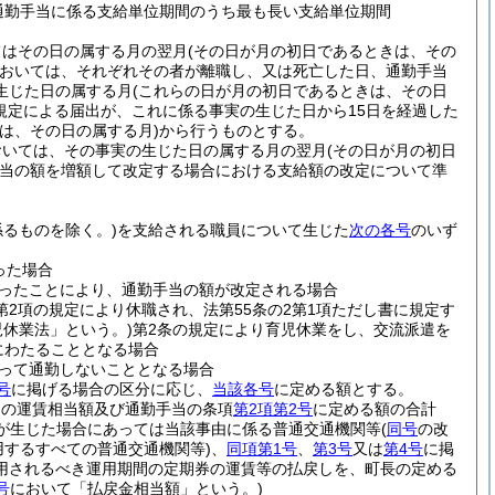
該通勤手当に係る支給単位期間のうち最も長い支給単位期間
てはその日の属する月の翌月
(その日が月の初日であるときは、その
おいては、それぞれその者が離職し、又は死亡した日、通勤手当
生じた日の属する月
(これらの日が月の初日であるときは、その日
規定による届出が、これに係る事実の生じた日から15日を経過した
は、その日の属する月)
から行うものとする。
おいては、その事実の生じた日の属する月の翌月
(その日が月の初日
当の額を増額して改定する場合における支給額の改定について準
係るものを除く。)
を支給される職員について生じた
次の各号
のいず
った場合
ったことにより、通勤手当の額が改定される場合
条第2項の規定により休職され、法第55条の2第1項ただし書に規定す
児休業法」という。)
第2条の規定により育児休業をし、交流派遣を
にわたることとなる場合
って通勤しないこととなる場合
号
に掲げる場合の区分に応じ、
当該各号
に定める額とする。
りの運賃相当額及び通勤手当の条項
第2項第2号
に定める額の合計
が生じた場合にあっては当該事由に係る普通交通機関等
(
同号
の改
用するすべての普通交通機関等)
、
同項第1号
、
第3号
又は
第4号
に掲
用されるべき運用期間の定期券の運賃等の払戻しを、町長の定める
号
において「払戻金相当額」という。)