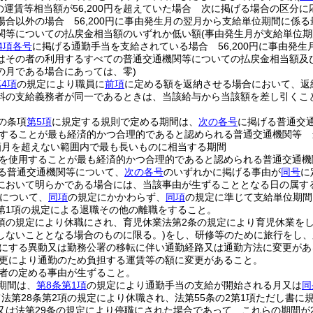
の運賃等相当額が56,200円を超えていた場合 次に掲げる場合の区分
場合以外の場合 56,200円に事由発生月の翌月から支給単位期間に係
関等についての払戻金相当額のいずれか低い額
(事由発生月が支給単位
4項各号
に掲げる通勤手当を支給されている場合 56,200円に事由発生
はその者の利用するすべての普通交通機関等についての払戻金相当額及
の月である場合にあっては、零)
4項
の規定により職員に
前項
に定める額を返納させる場合において、返
料の支給義務者が同一であるときは、当該給与から当該額を差し引くこ
の条項
第5項
に規定する規則で定める期間は、
次の各号
に掲げる普通交
することが最も経済的かつ合理的であると認められる普通交通機関等 
箇月を超えない範囲内で最も長いものに相当する期間
を使用することが最も経済的かつ合理的であると認められる普通交通機
る普通交通機関等について、
次の各号
のいずれかに掲げる事由が
同号
に
において明らかである場合には、当該事由が生ずることとなる日の属す
について、
同項
の規定にかかわらず、
同項
の規定に準じて支給単位期間
6第1項の規定による退職その他の離職をすること。
2項の規定により休職にされ、育児休業法第2条の規定により育児休業をし
しないこととなる場合のものに限る。)
をし、研修等のために旅行をし、
にする異動又は勤務公署の移転に伴い通勤経路又は通勤方法に変更があ
更により通勤のため負担する運賃等の額に変更があること。
者の定める事由が生ずること。
期間は、
第8条第1項
の規定により通勤手当の支給が開始される月又は
同
法第28条第2項の規定により休職され、法第55条の2第1項ただし書
又は法第29条の規定により停職にされた場合であって、これらの期間が