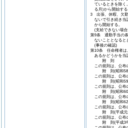
ているときを除く。
る月)
から開始する
3
出張、休暇、欠
ないで引き続き当
から開始する。
(支給できない場合
第9条
通勤手当の
ないこととなると
(事後の確認)
第10条
任命権者は
あるかどうかを当
附
則
この規則は、公布
附
則
(昭和5
この規則は、公布
附
則
(昭和5
この規則は、公布
附
則
(昭和6
この規則は、公布
附
則
(昭和6
この規則は、公布
附
則
(平成
この規則は、公布
附
則
(平成3
この規則は、公布