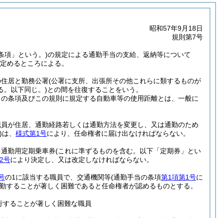
昭和57年9月18日
規則第7号
条項」という。)
の規定による通勤手当の支給、返納等について
定めるところによる。
の住居と勤務公署
(公署に支所、出張所その他これらに類するものが
る。以下同じ。)
との間を往復することをいう。
当の条項及びこの規則に規定する自動車等の使用距離とは、一般に
職員が住居、通勤経路若しくは通勤方法を変更し、又は通勤のため
)
は、
様式第1号
により、任命権者に届け出なければならない。
を通勤用定期乗車券
(これに準ずるものを含む。以下「定期券」とい
2号
により決定し、又は改定しなければならない。
号
の1に該当する職員で、交通機関等
(通勤手当の条項
第1項第1号
に
勤することが著しく困難であると任命権者が認めるものとする。
行することが著しく困難な職員