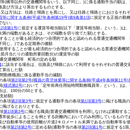
関等
(橋等以外の交通機関等をいう。以下同じ。)
に係る通勤手当の額は、
路及び方法より算出するものとする。
路又は方法は、往路と帰路とを異にし、又は往路と帰路とにおけるそれ
暇等に関する条例
(平成7年条例第19号)
第9条第1項
に規定する正規の勤
でない。
2項第1号
に規定する運賃等相当額
(以下「運賃等相当額」という。)
は、
円未満の端数があるときは、その端数を切り捨てた額)
とする。
することが最も経済的かつ合理的であると認められる普通交通機関等 
下同じ。)
である定期券の価額
使用することが最も経済的かつ合理的であると認められる普通交通機関
1箇月当たりの通勤所要回数分)
の運賃等の額
通交通機関等 町長の定める額
書
に該当する場合は、往路及び帰路において利用するそれぞれの普通交
て算出した額
時間勤務職員に係る通勤手当の減額)
の条項
第2項第2号
(
職員の育児休業等に関する条例
(平成4年条例第11号)
員
(
様式第2号
において「定年前再任用短時間勤務職員等」という。)
は、
は、100分の50とする。
支給額)
の条項
第2項第3号
に規定する通勤手当の条項
第1項第3号
に掲げる職員の
に掲げるとおりとする。
項
第1項第3号
に掲げる職員
(普通交通機関等を利用しなければ通勤する
通常徒歩によることを例とする距離内においてのみ利用しているもので
及び自動車等の使用距離が片道2キロメートル未満であるが自動車等を
の条項
第2項第2号
に定める額
(通勤手当の条項
第2項第1号
に規定する1