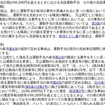
合計額が56,200円を超えるときにおける当該通勤手当 その者の当
期)
支給は、新たに通勤手当の条項の要件が具備されるに至った場合におい
開始し、通勤手当を支給されている職員が離職し、又は死亡した場合に
職員が同項の職員たる要件を欠くに至った場合においては、その事実の
をもって終わる。
ただし、通勤手当の支給の開始については、
第3条
の
、その届出を受理した日の属する月の翌月
(その日が月の初日であるとき
れを受けている職員にその額を変更すべき事実が生ずるに至った場合に
の日の属する月)
から支給額を改定する。
前項ただし書
の規定は、通勤手
等)
の条項
第4項
の規則で定める事由は、通勤手当
(1箇月の支給単位期間に
とする。
くは死亡した場合又は通勤手当の条項
第1項
の職員たる要件を欠くに至
くは通勤方法を変更し、又は通勤のため負担する運賃等の額に変更があ
いて地方公務員法
(昭和25年法律第261号。以下「法」という。)
第28
地方公務員の育児休業等に関する法律
(平成3年法律第110号。以下「育
29条の規定により停職された場合であって、これらの期間が2以上の月
欠勤その他の事由により、月の初日から末日までの期間の全日数にわた
に係る通勤手当に係る通勤手当の条項
第4項
の規則で定める額は、
次の各
の運賃等相当額等
(
第6条の3第1号
に掲げる職員にあっては、1箇月当た
において同じ。)
が56,200円以下であった場合
前項第2号
に掲げる事由
りの運賃等相当額等が56,200円を超えることとなるときは、その者の利
た場合であってはその者の利用するすべての普通交通機関等につき、使
において「事由発生月」という。)
の末日にしたものとして得られる額
(
次