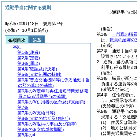
通勤手当に関する規則
○通勤手当に
昭和57年9月18日 規則第7号
(趣旨)
(令和7年10月1日施行)
第1条
一般職の職
は、
職員の給与の
条項目次
沿革
(定義)
本則
第2条
通勤手当の
第1条
(趣旨)
設置されていると
第2条
(定義)
2
通勤手当の条項
第3条
(届出)
利用し得る最短の
第4条
(確認及び決定)
(届出)
第5条
(支給範囲の特例)
第3条
職員が新た
第6条
(普通交通機関等に係る通勤手当
負担する運賃等の
の額の算出の基準)
(確認及び決定)
第6条の2
(定年前再任用短時間勤務職
第4条
任命権者は
員に係る通勤手当の減額)
う。)
の提示を求め
第6条の3
(併用者の区分及び支給額)
(支給範囲の特例)
第7条
第5条
通勤手当の
第7条の2
(支給日等)
規定する「交通機
第8条
(支給の始期及び終期)
(1)
住居又は勤務
第8条の2
(返納の事由及び額等)
(2)
地方公務員災
第8条の3
(支給単位期間)
(普通交通機関等
第8条の4