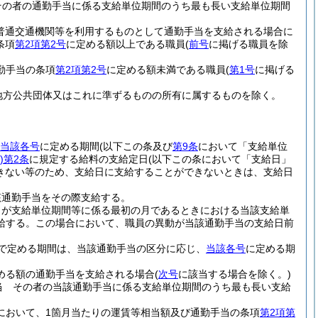
、その者の通勤手当に係る支給単位期間のうち最も長い支給単位期間
の普通交通機関等を利用するものとして通勤手当を支給される場合に
条項
第2項第2号
に定める額以上である職員
(
前号
に掲げる職員を除
勤手当の条項
第2項第2号
に定める額未満である職員
(
第1号
に掲げる
地方公共団体又はこれに準ずるものの所有に属するものを除く。
当該各号
に定める期間
(以下この条及び
第9条
において「支給単位
)
第2条
に規定する給料の支給定日
(以下この条において「支給日」
きない等のため、支給日に支給することができないときは、支給日
該通勤手当をその際支給する。
日が支給単位期間等に係る最初の月であるときにおける当該支給単
給する。
この場合において、職員の異動が当該通勤手当の支給日前
で定める期間は、当該通勤手当の区分に応じ、
当該各号
に定める期
める額の通勤手当を支給される場合
(
次号
に該当する場合を除く。)
手当 その者の当該通勤手当に係る支給単位期間のうち最も長い支給
において、1箇月当たりの運賃等相当額及び通勤手当の条項
第2項第