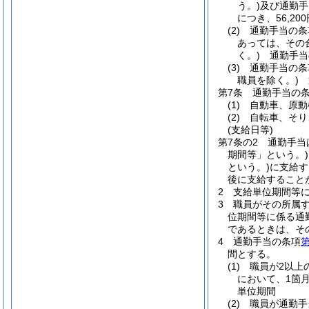
う。)
及び通勤手
につき、56,2
(2)
通勤手当の条
あっては、その
く。)
通勤手当
(3)
通勤手当の条
職員を除く。)
第7条
通勤手当の
(1)
自動車、原動
(2)
自転車、そり
(支給日等)
第7条の2
通勤手当
期間等」という。)
という。)
に支給す
後に支給すること
2
支給単位期間等
3
職員がその所属
位期間等に係る通
であるときは、そ
4
通勤手当の条項
第
間とする。
(1)
職員が2以上
において、1箇
単位期間
(2)
職員が通勤手