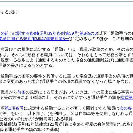
関する規則
員の給与に関する条例
(昭和39年条例第39号)
第8条の3
(以下「通勤手当の
支給に関する規則
(昭和47年規則第5号)
に定めるもののほか、この規則の
条項及びこの規則に規定する「通勤」とは、職員が勤務のため、その者
きは、それらに勤務する職員については、それらをもって勤務公署とす
に規定する徒歩により通勤するものとした場合の通勤距離並びに通勤手
経路の長さによるものとする。
に通勤手当の条項の要件を具備するに至った場合及び通勤手当の条項の
額に変更のあった場合
(通勤手当の条項の職員でなくなった場合を含む。
、職員から
前条
の規定による届出があったときは、その届出に係る事実
る等の方法により確認の上、その者に支給すべき通勤手当の額を
様式第
条項
第1項各号
に規定する通勤することが著しく困難である職員は
次の各
関等」をいう。以下同じ。)
を利用し、又は自動車等を使用しなければ通
公署のいずれかの1が離島等にある職員
害補償法
(昭和42年法律第121号)
別表に定める程度の身体障害のため歩
に係る通勤手当の額の算出の基準)