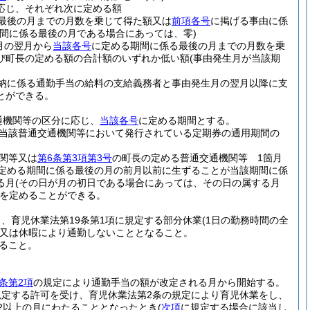
に応じ、それぞれ次に定める額
る最後の月までの月数を乗じて得た額又は
前項各号
に掲げる事由に係
期間に係る最後の月である場合にあっては、零)
月の翌月から
当該各号
に定める期間に係る最後の月までの月数を乗
び町長の定める額の合計額のいずれか低い額
(事由発生月が当該期
納に係る通勤手当の給料の支給義務者と事由発生月の翌月以降に支
とができる。
通機関等の区分に応じ、
当該各号
に定める期間とする。
当該普通交通機関等において発行されている定期券の通用期間の
関等又は
第6条第3項第3号
の町長の定める普通交通機関等 1箇月
定める期間に係る最後の月の前月以前に生ずることが当該期間に係
る月
(その日が月の初日である場合にあっては、その日の属する月
を定めることができる。
、育児休業法第19条第1項に規定する部分休業
(1日の勤務時間の全
又は休暇により通勤しないこととなること。
ること。
条第2項
の規定により通勤手当の額が改定される月から開始する。
に規定する許可を受け、育児休業法第2条の規定により育児休業をし、
2以上の月にわたることとなったとき
(
次項
に規定する場合に該当し