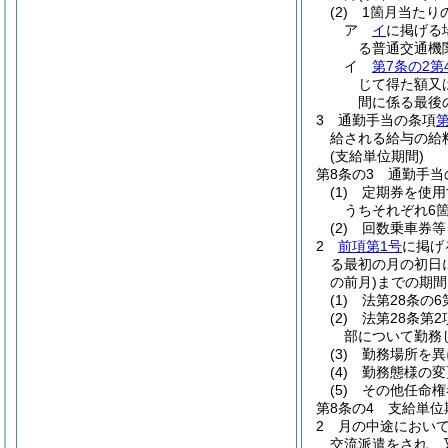
(2)
1箇月当たり
ア
イ
に掲げる
る普通交通機
イ
第7条の2第
じて得た額又
間に係る最後
3
通勤手当の条項
第
給される給与の給
(支給単位期間)
第8条の3
通勤手当
(1)
定期券を使用
うちそれぞれ6
(2)
回数乗車券等
2
前項第1号
に掲げ
る最初の月の初日
の前月)
までの期間
(1)
法第28条の
(2)
法第28条第
部について勤務
(3)
勤務場所を異
(4)
勤務態様の変
(5)
その他任命権
第8条の4
支給単位
2
月の中途において
交流派遣をされ、