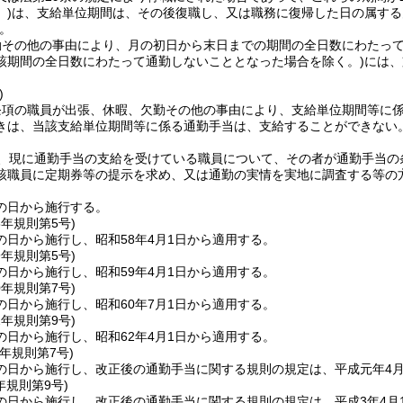
)
は、支給単位期間は、その後復職し、又は職務に復帰した日の属する
。
勤その他の事由により、月の初日から末日までの期間の全日数にわたっ
該期間の全日数にわたって通勤しないこととなった場合を除く。)
には、
)
条項の職員が出張、休暇、欠勤その他の事由により、支給単位期間等に
きは、当該支給単位期間等に係る通勤手当は、支給することができない
、現に通勤手当の支給を受けている職員について、その者が通勤手当の
該職員に定期券等の提示を求め、又は通勤の実情を実地に調査する等の
の日から施行する。
8年
規則第5号)
の日から施行し、昭和58年4月1日から適用する。
9年
規則第5号)
の日から施行し、昭和59年4月1日から適用する。
0年
規則第7号)
の日から施行し、昭和60年7月1日から適用する。
2年
規則第9号)
の日から施行し、昭和62年4月1日から適用する。
元年
規則第7号)
の日から施行し、改正後の通勤手当に関する規則の規定は、平成元年4月
年
規則第9号)
の日から施行し、改正後の通勤手当に関する規則の規定は、平成3年4月