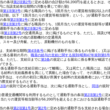
当の条項
第2項第2号
に定める額の合計額が56,200円を超えるときは
00円に当該支給単位期間の月数を乗じて得た額)
項
第1項第3号
に掲げる職員のうち、1箇月当たりの運賃相当額
(2以上
合計額。以下「1箇月当たりの運賃等相当額等」という。)
が通勤手当の
の条項
第2項第1号
に定める額
項
第1項第3号
に掲げる職員のうち、1箇月当たりの運賃等相当額等が通
通勤手当の条項
第2項第2号
に定める額
条項
第1項第2号
の交通用具は、次に掲げるものとする。
ただし、国及び
機付自転車その他の原動機付の交通用具
、スキー及び舟艇。
ただし、原動機付のものを除く。
は、支給単位期間
(
第4項各号
に掲げる通勤手当に係るものを除く。)
又は
に係る最初の月の、
職員の給与の支給に関する規則
(昭和47年規則第5号
る。
ただし、支給日までに
第3条
の規定による届出に係る事実が確認で
ができる。
に係る通勤手当の支給日前において離職し、又は死亡した職員には、当
する給料の支給義務者を異にして異動した場合であって、その異動した
勤手当は、その月の初日に職員が所属する給料の支給義務者において支
の際支給するものとする。
3項
の規則で定める通勤手当は、次に掲げる通勤手当とし、
同項
の規則
の普通交通機関等を利用するものとして通勤手当の条項
第2項第1号
に定
月当たりの運賃等相当額等が56,200円を超えるときにおける当該通勤
当の条項
第2項第1号
及び
第2号
に定める額の通勤手当を支給される場合