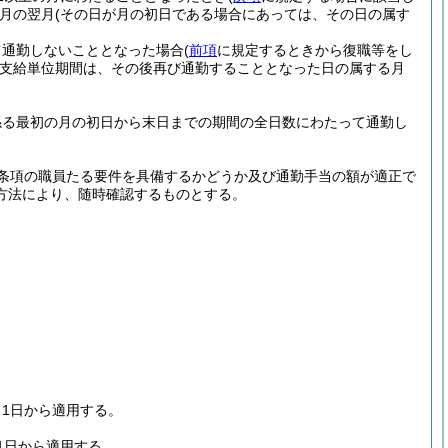
月の翌月
(その日が月の初日である場合にあっては、その日の属す
て通勤しないこととなった場合
(
前項
に規定するときから復職等をし
支給単位期間は、その後再び通勤することとなった日の属する月
係る最初の月の初日から末日までの期間の全日数にわたって通勤し
。
条項の職員たる要件を具備するかどうか及び通勤手当の額が適正で
方法により、随時確認するものとする。
1日から適用する。
1日から適用する。