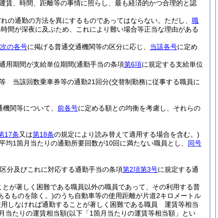
運賃、時間、距離等の事情に照らし、最も経済的かつ合理的と認
ぞれの通勤の方法を異にするものであってはならない。
ただし、
職
務時間が深夜に及ぶため、これにより難い場合等正当な理由がある
次の各号
に掲げる普通交通機関等の区分に応じ、
当該各号
に定め
通用期間が支給単位期間
(通勤手当の条項
第6項
に規定する支給単位
等 当該回数乗車券等の通勤21回分
(交替制勤務に従事する職員に
通機関等について、
前各号
に定める額との均衡を考慮し、それらの
第17条
又は
第18条
の規定により読み替えて適用する場合を含む。)
平均1箇月当たりの通勤所要回数が10回に満たない職員とし、
同号
区分及びこれに対応する通勤手当の条項
第2項第3号
に規定する通
ことが著しく困難である職員以外の職員であって、その利用する普
あるものを除く。)
のうち自動車等の使用距離が片道2キロメートル
使用しなければ通勤することが著しく困難である職員 運賃等相当
箇月当たりの運賃相当額
(以下「1箇月当たりの運賃等相当額」とい