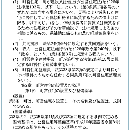
(1)
町営住宅 町が建設又は借上げ
(公営住宅法
(昭和26年
法律第193号。以下「法」という。)
第8条第1項各号のい
ずれかに該当する場合において、災害により滅失した住
宅に居住していた低額所得者に転貸するための借上げに
限る。以下同じ。)
をし、低額所得者に賃貸又は転貸をす
るための住宅及びその附帯施設で、法の規定による国の
補助に係るもの、県補助に係るもの及び町単独住宅をい
う。
(2)
共同施設 法第2条第9号に規定する共同施設をいう。
(3)
収入 公営住宅法施行令
(昭和26年政令第240号。以下
「政令」という。)
第1条第3号に規定する収入をいう。
(4)
町営住宅建替事業 町が施行する法第2条第15号に規
定する町営住宅建替事業をいう。
(5)
町営住宅監理員 法第33条第2項の規定により町長が
その職員のうちから任命する同条第1項の町営住宅監理員
をいう。
第2章
町営住宅の設置及び監理
第1節
町営住宅の設置及び整備基準
(設置)
第3条
町は、町営住宅を設置し、その名称及び位置は、規則
で定める。
(整備基準)
第3条の2
法第5条第1項及び第2項に規定する条例で定める
整備基準は、公営住宅等整備基準
(平成10年建設省令第8号)
に定める基準をもって、その基準とする。