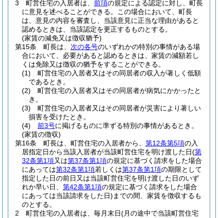
3
町営住宅の入居者は、
前項
の規定による認定に対し、町長
に意見を述べることができる。
この場合において、町長
は、意見の内容を審査し、当該意見に正当な理由があると
認めるときは、当該認定を更正するものとする。
(家賃の減免又は徴収猶予)
第15条
町長は、
次の各号
のいずれかの特別の事情がある場
合において、必要があると認めるときは、家賃の減額若し
くは免除又は徴収の猶予をすることができる。
(1)
町営住宅の入居者又はその同居者の収入が著しく低額
であるとき。
(2)
町営住宅の入居者又はその同居者が病気にかかったと
き。
(3)
町営住宅の入居者又はその同居者が災害により著しい
損害を受けたとき。
(4)
前3号
に掲げるものに準ずる特別の事情があるとき。
(家賃の徴収)
第16条
町長は、町営住宅の入居者から、
第12条第5項
の入
居指定日から当該入居者が当該町営住宅を明け渡した日
(
第
32条第1項
又は
第37条第1項
の規定に基づく請求をした場合
にあっては
第32条第1項
若しくは
第37条第1項
の期限として
指定した日の前日又は当該町営住宅を明け渡した日のいず
れか早い日、
第42条第1項
の規定に基づく請求をした場合
にあっては当該請求をした日)
までの間、家賃を徴収するも
のとする。
2
町営住宅の入居者は、毎月末日
(月の途中で当該町営住宅