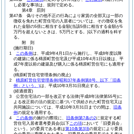
し必要な事項は、規則で定める。
第4章
罰則
第47条
偽りその他不正の行為により家賃の全部又は一部の
徴収を免れた町営住宅の入居者については、その徴収を免
れた金額の5倍に相当する金額
(当該5倍に相当する金額が5
万円を超えないときは、5万円とする。)
以下の過料を科す
る。
附
則
(施行期日)
1
この条例
は、平成9年4月1日から施行し、平成8年度以降
の建築に係る檮原町営住宅及び平成10年4月1日以後は、平
成7年度以前の建築及び購入に係る檮原町営住宅にも適用す
る。
(檮原町営住宅管理条例の廃止)
2
檮原町営住宅管理条例
(昭和37年条例第8号。以下「旧条
例」という。)
は、平成10年3月31日廃止する。
(経過措置)
3
公営住宅法の一部を改正する法律
(平成8年法律第55号)
に
よる改正前の法の規定に基づいて供給された町営住宅又は
共同施設については、平成10年3月31日までの間は、
旧条
例
の規定を適用する。
4
この条例
の施行の際現に、
旧条例第7条の2
に規定する町
営住宅入居者選考委員会
(以下
この項
において「旧委員会」
という。)
の委員である者は
第10条第3項
の規定により委員