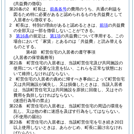
(共益費の徴収)
第20条の2
町長は、
前条各号
の費用のうち、共通の利益を
図るため特に必要があると認められるものを共益費として
入居者から徴収する。
2
町長は、特別の理由があると認めるときは、
前項
の共益費
の全部又は一部を徴収しないことができる。
3
第16条
の規定は、
第1項
の共益費について準用する。
この
場合において「家賃」とあるのは「共益費」と読み替える
ものとする。
第4節
町営住宅の入居者の遵守事項
(入居者の保管義務等)
第21条
町営住宅の入居者は、当該町営住宅及び共同施設の
使用について必要な注意を払い、これらを正常な状態にお
いて維持しなければならない。
2
町営住宅の入居者の責めに帰すべき事由によって町営住宅
又は共同施設が滅失し、又は損傷したときは、当該入居者
は、当該町営住宅又は共同施設を原状に回復し、又はその
費用を負担しなければならない。
(迷惑行為等の禁止)
第22条
町営住宅の入居者は、当該町営住宅の周辺の環境を
乱し、又は他の者に迷惑を及ぼす行為をしてはならない。
(不使用の届出)
第23条
町営住宅の入居者は、当該町営住宅を引き続き20日
以上使用しないときは、あらかじめ、町長に届け出なけれ
ばならない。