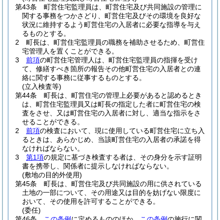
第43条
町営住宅監理員は、町営住宅及び共同施設の管理に
関する事務をつかさどり、町営住宅及びその環境を良好な
状況に維持するよう町営住宅の入居者に必要な指導を与え
るものとする。
2
町長は、町営住宅監理員の職務を補助させるため、町営住
宅管理人を置くことができる。
3
前項
の町営住宅管理人は、町営住宅監理員の指揮を受け
て、修繕すべき箇所の報告その他町営住宅の入居者との連
絡に関する事務に従事するものとする。
(立入検査等)
第44条
町長は、町営住宅の管理上必要があると認めるとき
は、町営住宅監理員又は町長の指定した者に町営住宅の検
査をさせ、又は町営住宅の入居者に対し、適当な指示をさ
せることができる。
2
前項
の検査において、現に使用している町営住宅に立ち入
るときは、あらかじめ、当該町営住宅の入居者の承諾を得
なければならない。
3
第1項
の規定に基づき検査する者は、その身分を示す証明
書を携帯し、関係者に提示しなければならない。
(敷地の目的外使用)
第45条
町長は、町営住宅及び共同施設の用に供されている
土地の一部について、その用途又は目的を妨げない限度に
おいて、その使用を許可することができる。
(委任)
第46条
この条例
に定めるもののほか、
この条例
の施行に関