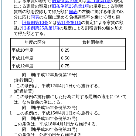
による家賃の額から
旧条例第10条
又は
第11条第1項
の規定
による家賃の額及び
旧条例第25条第1項
の規定による割増
賃料の額を控除して得た額に
同表
の左欄に掲げる年度の区
分に応じ
同表
の右欄に定める負担調整率を乗じて得た額
に、
旧条例第10条
又は
第11条第1項
の規定による家賃の額
及び
旧条例第25条第1項
の規定による割増賃料の額を加え
て得た額とする。
年度の区分
負担調整率
平成10年度
0.25
平成11年度
0.50
平成12年度
0.75
附
則
(平成12年
条例第19号)
(施行期日)
1
この条例は、平成12年4月1日から施行する。
(経過措置)
2
この条例の施行前にした行為に対する罰則の適用について
は、なお従前の例による。
附
則
(平成15年
条例第22号)
1
この条例は、平成15年4月1日から施行する。
附
則
(平成18年
条例第27号)
この条例は、平成18年4月1日から施行する。
附
則
(平成20年
条例第21号)
この条例は、公布の日から施行する。