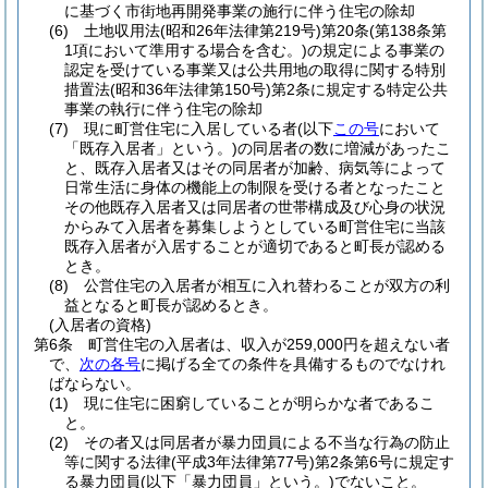
に基づく市街地再開発事業の施行に伴う住宅の除却
(6)
土地収用法
(昭和26年法律第219号)
第20条
(第138条第
1項において準用する場合を含む。)
の規定による事業の
認定を受けている事業又は公共用地の取得に関する特別
措置法
(昭和36年法律第150号)
第2条に規定する特定公共
事業の執行に伴う住宅の除却
(7)
現に町営住宅に入居している者
(以下
この号
において
「既存入居者」という。)
の同居者の数に増減があったこ
と、既存入居者又はその同居者が加齢、病気等によって
日常生活に身体の機能上の制限を受ける者となったこと
その他既存入居者又は同居者の世帯構成及び心身の状況
からみて入居者を募集しようとしている町営住宅に当該
既存入居者が入居することが適切であると町長が認める
とき。
(8)
公営住宅の入居者が相互に入れ替わることが双方の利
益となると町長が認めるとき。
(入居者の資格)
第6条
町営住宅の入居者は、収入が259,000円を超えない者
で、
次の各号
に掲げる全ての条件を具備するものでなけれ
ばならない。
(1)
現に住宅に困窮していることが明らかな者であるこ
と。
(2)
その者又は同居者が暴力団員による不当な行為の防止
等に関する法律
(平成3年法律第77号)
第2条第6号に規定す
る暴力団員
(以下「暴力団員」という。)
でないこと。