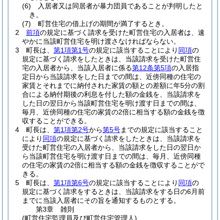
(6)
入居者又は同居者が暴力団員であることが判明したと
き。
(7)
町営住宅の借上げの期間が満了するとき。
2
前項
の規定に基づく請求を受けた町営住宅の入居者は、速
やかに当該町営住宅を明け渡さなければならない。
3
町長は、
第1項第1号
の規定に該当することにより
同項
の
規定に基づく請求をしたときは、当該請求を受けた町営住
宅の入居者から、当該入居者に係る
第12条第5項
の入居指
定日から当該請求をした日までの間は、近傍同種の住宅の
家賃とそれまでに納付された家賃の額との差額に年5分の割
合による納付期後の利息を付した額の金銭を、当該請求を
した日の翌日から当該町営住宅を明け渡す日までの間は、
毎月、近傍同種の住宅の家賃の2倍に相当する額の金銭を徴
収することができる。
4
町長は、
第1項第2号
から
第5号
までの規定に該当すること
により
同項
の規定に基づく請求をしたときは、当該請求を
受けた町営住宅の入居者から、当該請求をした日の翌日か
ら当該町営住宅を明け渡す日までの間は、毎月、近傍同種
の住宅の家賃の2倍に相当する額の金銭を徴収することがで
きる。
5
町長は、
第1項第6号
の規定に該当することにより
同項
の
規定に基づく請求をするときは、当該請求をする日の6月前
までに当該入居者にその旨を通知するものとする。
第3章
雑則
(町営住宅監理員及び町営住宅管理人)