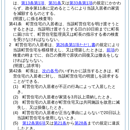
は、
第13条第1項
、
第31条
又は
第33条第1項
の規定にかかわ
らず、政令第11条に定めるところにより当該入居者の家賃
を減額するものとする。
(明渡しに係る検査等)
第41条
町営住宅の入居者は、当該町営住宅を明け渡そうと
するときは、当該明け渡そうとする日の10日前までに町長
に届け出て、町営住宅監理員又は町長の指示する者の検査
を受けなければならない。
2
町営住宅の入居者は、
第26条第1項ただし書
の規定により
当該町営住宅を模様替えし、又は増築したときは、
前項
の
検査の時までに、自己の費用で原状の回復又は撤去をしな
ければならない。
(明渡し請求等)
第42条
町長は、
次の各号
のいずれかに該当するときは、町
営住宅の入居者に対し、当該町営住宅の明渡しを請求する
ことができる。
(1)
町営住宅の入居者が不正の行為によって入居したと
き。
(2)
町営住宅の入居者が家賃を3月以上滞納したとき。
(3)
町営住宅の入居者が町営住宅又は共同施設を故意に滅
失し、又は損傷したとき。
(4)
町営住宅の入居者が正当な事由によらないで20日以上
当該町営住宅を使用しないとき。
(5)
第12条第6項
又は
第21条
から
第28条
までの規定に違反
したとき。