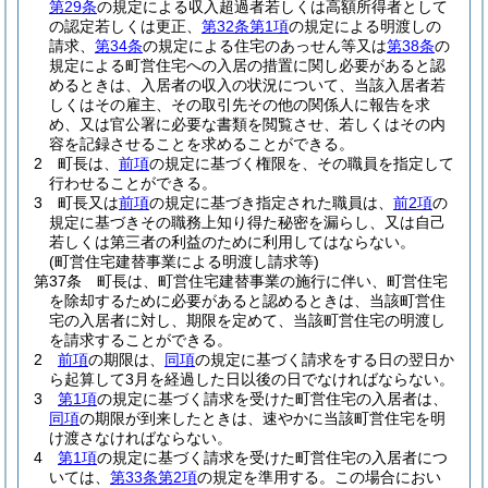
第29条
の規定による収入超過者若しくは高額所得者として
の認定若しくは更正、
第32条第1項
の規定による明渡しの
請求、
第34条
の規定による住宅のあっせん等又は
第38条
の
規定による町営住宅への入居の措置に関し必要があると認
めるときは、入居者の収入の状況について、当該入居者若
しくはその雇主、その取引先その他の関係人に報告を求
め、又は官公署に必要な書類を閲覧させ、若しくはその内
容を記録させることを求めることができる。
2
町長は、
前項
の規定に基づく権限を、その職員を指定して
行わせることができる。
3
町長又は
前項
の規定に基づき指定された職員は、
前2項
の
規定に基づきその職務上知り得た秘密を漏らし、又は自己
若しくは第三者の利益のために利用してはならない。
(町営住宅建替事業による明渡し請求等)
第37条
町長は、町営住宅建替事業の施行に伴い、町営住宅
を除却するために必要があると認めるときは、当該町営住
宅の入居者に対し、期限を定めて、当該町営住宅の明渡し
を請求することができる。
2
前項
の期限は、
同項
の規定に基づく請求をする日の翌日か
ら起算して3月を経過した日以後の日でなければならない。
3
第1項
の規定に基づく請求を受けた町営住宅の入居者は、
同項
の期限が到来したときは、速やかに当該町営住宅を明
け渡さなければならない。
4
第1項
の規定に基づく請求を受けた町営住宅の入居者につ
いては、
第33条第2項
の規定を準用する。
この場合におい