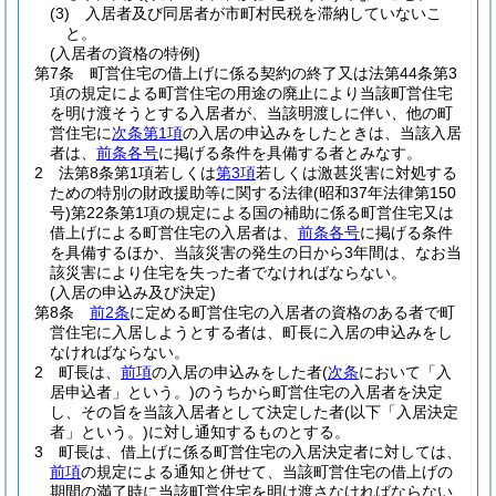
(3)
入居者及び同居者が市町村民税を滞納していないこ
と。
(入居者の資格の特例)
第7条
町営住宅の借上げに係る契約の終了又は法第44条第3
項の規定による町営住宅の用途の廃止により当該町営住宅
を明け渡そうとする入居者が、当該明渡しに伴い、他の町
営住宅に
次条第1項
の入居の申込みをしたときは、当該入居
者は、
前条各号
に掲げる条件を具備する者とみなす。
2
法第8条第1項若しくは
第3項
若しくは激甚災害に対処する
ための特別の財政援助等に関する法律
(昭和37年法律第150
号)
第22条第1項の規定による国の補助に係る町営住宅又は
借上げによる町営住宅の入居者は、
前条各号
に掲げる条件
を具備するほか、当該災害の発生の日から3年間は、なお当
該災害により住宅を失った者でなければならない。
(入居の申込み及び決定)
第8条
前2条
に定める町営住宅の入居者の資格のある者で町
営住宅に入居しようとする者は、町長に入居の申込みをし
なければならない。
2
町長は、
前項
の入居の申込みをした者
(
次条
において「入
居申込者」という。)
のうちから町営住宅の入居者を決定
し、その旨を当該入居者として決定した者
(以下「入居決定
者」という。)
に対し通知するものとする。
3
町長は、借上げに係る町営住宅の入居決定者に対しては、
前項
の規定による通知と併せて、当該町営住宅の借上げの
期間の満了時に当該町営住宅を明け渡さなければならない