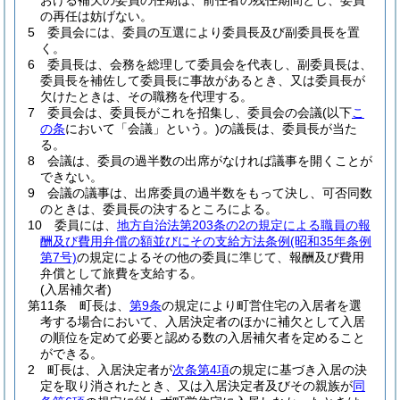
おける補欠の委員の任期は、前任者の残任期間とし、委員
の再任は妨げない。
5
委員会には、委員の互選により委員長及び副委員長を置
く。
6
委員長は、会務を総理して委員会を代表し、副委員長は、
委員長を補佐して委員長に事故があるとき、又は委員長が
欠けたときは、その職務を代理する。
7
委員会は、委員長がこれを招集し、委員会の会議
(以下
こ
の条
において「会議」という。)
の議長は、委員長が当た
る。
8
会議は、委員の過半数の出席がなければ議事を開くことが
できない。
9
会議の議事は、出席委員の過半数をもって決し、可否同数
のときは、委員長の決するところによる。
10
委員には、
地方自治法第203条の2の規定による職員の報
酬及び費用弁償の額並びにその支給方法条例
(昭和35年条例
第7号)
の規定によるその他の委員に準じて、報酬及び費用
弁償として旅費を支給する。
(入居補欠者)
第11条
町長は、
第9条
の規定により町営住宅の入居者を選
考する場合において、入居決定者のほかに補欠として入居
の順位を定めて必要と認める数の入居補欠者を定めること
ができる。
2
町長は、入居決定者が
次条第4項
の規定に基づき入居の決
定を取り消されたとき、又は入居決定者及びその親族が
同