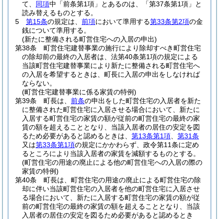
て、
同項
中「前条第1項」とあるのは、「第37条第1項」と
読み替えるものとする。
5
第15条
の規定は、
前項
において準用する
第33条第2項
の金
銭について準用する。
(新たに整備される町営住宅への入居の申出)
第38条
町営住宅建替事業の施行により除却すべき町営住宅
の除却前の最終の入居者は、法第40条第1項の規定による
当該町営住宅建替事業により新たに整備される町営住宅へ
の入居を希望するときは、町長に入居の申出をしなければ
ならない。
(町営住宅建替事業に係る家賃の特例)
第39条
町長は、
前条
の申出をした町営住宅の入居者を新た
に整備された町営住宅に入居させる場合において、新たに
入居する町営住宅の家賃の額が従前の町営住宅の最終の家
賃の額を超えることとなり、当該入居者の居住の安定を図
るため必要があると認めるときは、
第13条第1項
、
第31条
又は
第33条第1項
の規定にかかわらず、政令第11条に定め
るところにより当該入居者の家賃を減額するものとする。
(町営住宅の用途の廃止による他の町営住宅への入居の際の
家賃の特例)
第40条
町長は、町営住宅の用途の廃止による町営住宅の除
却に伴い当該町営住宅の入居者を他の町営住宅に入居させ
る場合において、新たに入居する町営住宅の家賃の額が従
前の町営住宅の最終の家賃の額を超えることとなり、当該
入居者の居住の安定を図るため必要があると認めるとき