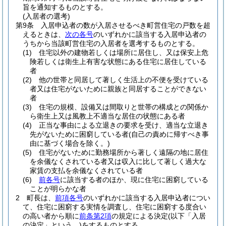
旨を通知するものとする。
(入居者の選考)
第9条
入居申込者の数が入居させるべき町営住宅の戸数を超
えるときは、
次の各号
のいずれかに該当する入居申込者の
うちから当該町営住宅の入居者を選考するものとする。
(1)
住宅以外の建物若しくは場所に居住し、又は保安上危
険若しくは衛生上有害な状態にある住宅に居住している
者
(2)
他の世帯と同居して著しく生活上の不便を受けている
者又は住宅がないために親族と同居することができない
者
(3)
住宅の規模、設備又は間取りと世帯の構成との関係か
ら衛生上又は風教上不適当な居住の状態にある者
(4)
正当な事由による立退きの要求を受け、適当な立退き
先がないために困窮している者
(自己の責めに帰すべき事
由に基づく場合を除く。)
(5)
住宅がないために勤務場所から著しく遠隔の地に居住
を余儀なくされている者又は収入に比して著しく過大な
家賃の支払を余儀なくされている者
(6)
前各号
に該当する者のほか、現に住宅に困窮している
ことが明らかな者
2
町長は、
前項各号
のいずれかに該当する入居申込者につい
て、住宅に困窮する実情を調査し、住宅に困窮する度合い
の高い者から順に
前条第2項
の規定による決定
(以下「入居
の決定」という。)
をするものとする。