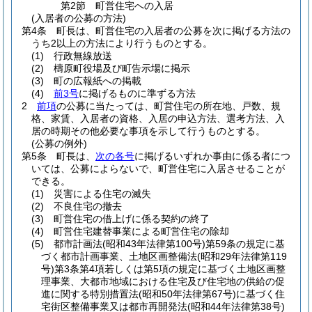
第2節
町営住宅への入居
(入居者の公募の方法)
第4条
町長は、町営住宅の入居者の公募を次に掲げる方法の
うち2以上の方法により行うものとする。
(1)
行政無線放送
(2)
檮原町役場及び町告示場に掲示
(3)
町の広報紙への掲載
(4)
前3号
に掲げるものに準ずる方法
2
前項
の公募に当たっては、町営住宅の所在地、戸数、規
格、家賃、入居者の資格、入居の申込方法、選考方法、入
居の時期その他必要な事項を示して行うものとする。
(公募の例外)
第5条
町長は、
次の各号
に掲げるいずれか事由に係る者につ
いては、公募によらないで、町営住宅に入居させることが
できる。
(1)
災害による住宅の滅失
(2)
不良住宅の撤去
(3)
町営住宅の借上げに係る契約の終了
(4)
町営住宅建替事業による町営住宅の除却
(5)
都市計画法
(昭和43年法律第100号)
第59条の規定に基
づく都市計画事業、土地区画整備法
(昭和29年法律第119
号)
第3条第4項若しくは第5項の規定に基づく土地区画整
理事業、大都市地域における住宅及び住宅地の供給の促
進に関する特別措置法
(昭和50年法律第67号)
に基づく住
宅街区整備事業又は都市再開発法
(昭和44年法律第38号)