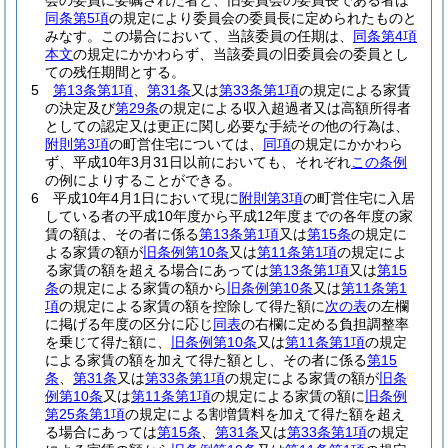
会の委員に委嘱された者と、旧委員会の委員長である者は
同条第5項
の規定により委員会の委員長に定められたものと
みなす。
この場合において、当該委員の任期は、
同条第4項
本文
の規定にかかわらず、当該委員の旧委員会の委員とし
ての残任期間とする。
5
第13条第1項
、
第31条
又は
第33条第1項
の規定による家賃
の決定及び
第29条
の規定による収入超過者又は高額所得者
としての認定又は更正に関し必要な手続その他の行為は、
附則第3項
の町営住宅については、
同項
の規定にかかわら
ず、平成10年3月31日以前においても、それぞれ
この条例
の例によりすることができる。
6
平成10年4月1日において現に
附則第3項
の町営住宅に入居
している者の平成10年度から平成12年度までの各年度の家
賃の額は、その者に係る
第13条第1項
又は
第15条
の規定に
よる家賃の額が
旧条例第10条
又は
第11条第1項
の規定によ
る家賃の額を超える場合にあっては
第13条第1項
又は
第15
条
の規定による家賃の額から
旧条例第10条
又は
第11条第1
項
の規定による家賃の額を控除して得た額に
次の表
の左欄
に掲げる年度の区分に応じ
同表
の右欄に定める負担調整率
を乗じて得た額に、
旧条例第10条
又は
第11条第1項
の規定
による家賃の額を加えて得た額とし、その者に係る
第15
条
、
第31条
又は
第33条第1項
の規定による家賃の額が
旧条
例第10条
又は
第11条第1項
の規定による家賃の額に
旧条例
第25条第1項
の規定による割増賃料を加えて得た額を超え
る場合にあっては
第15条
、
第31条
又は
第33条第1項
の規定