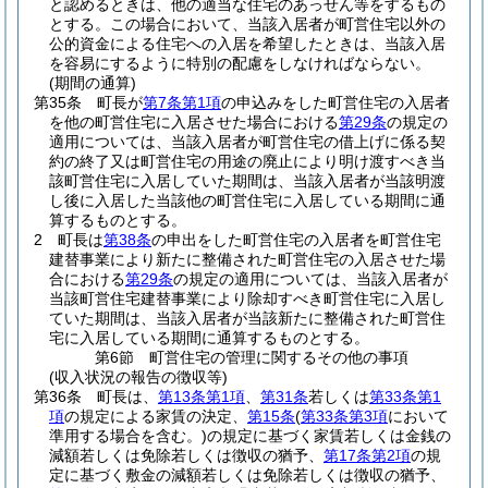
と認めるときは、他の適当な住宅のあっせん等をするもの
とする。
この場合において、当該入居者が町営住宅以外の
公的資金による住宅への入居を希望したときは、当該入居
を容易にするように特別の配慮をしなければならない。
(期間の通算)
第35条
町長が
第7条第1項
の申込みをした町営住宅の入居者
を他の町営住宅に入居させた場合における
第29条
の規定の
適用については、当該入居者が町営住宅の借上げに係る契
約の終了又は町営住宅の用途の廃止により明け渡すべき当
該町営住宅に入居していた期間は、当該入居者が当該明渡
し後に入居した当該他の町営住宅に入居している期間に通
算するものとする。
2
町長は
第38条
の申出をした町営住宅の入居者を町営住宅
建替事業により新たに整備された町営住宅の入居させた場
合における
第29条
の規定の適用については、当該入居者が
当該町営住宅建替事業により除却すべき町営住宅に入居し
ていた期間は、当該入居者が当該新たに整備された町営住
宅に入居している期間に通算するものとする。
第6節
町営住宅の管理に関するその他の事項
(収入状況の報告の徴収等)
第36条
町長は、
第13条第1項
、
第31条
若しくは
第33条第1
項
の規定による家賃の決定、
第15条
(
第33条第3項
において
準用する場合を含む。)
の規定に基づく家賃若しくは金銭の
減額若しくは免除若しくは徴収の猶予、
第17条第2項
の規
定に基づく敷金の減額若しくは免除若しくは徴収の猶予、