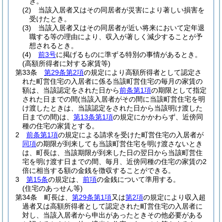
き。
(2)
当該入居者又はその同居者が災害により著しい損害を
受けたとき。
(3)
当該入居者又はその同居者が近い将来において定年退
職する等の理由により、収入が著しく減少することが予
想されるとき。
(4)
前3号
に掲げるものに準ずる特別の事情があるとき。
(高額所得者に対する家賃等)
第33条
第29条第2項
の規定により高額所得者として認定さ
れた町営住宅の入居者に係る当該町営住宅の毎月の家賃の
額は、当該認定をされた日から
前条第1項
の期限として指定
された日までの間
(当該入居者がその間に当該町営住宅を明
け渡したときは、当該認定をされた日から当該明け渡した
日までの間)
は、
第13条第1項
の規定にかかわらず、近傍同
種の住宅の家賃とする。
2
前条第1項
の規定による請求を受けた町営住宅の入居者が
同項
の期限が到来しても当該町営住宅を明け渡さないとき
は、町長は、当該期限が到来した日の翌日から当該町営住
宅を明け渡す日までの間、毎月、近傍同種の住宅の家賃の2
倍に相当する額の金銭を徴収することができる。
3
第15条
の規定は、
前項
の金銭について準用する。
(住宅のあっせん等)
第34条
町長は、
第29条第1項
又は
第2項
の規定により収入超
過者又は高額所得者として認定された町営住宅の入居者に
対し、当該入居者から申出があったときその他必要がある