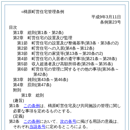
○檮原町営住宅管理条例
平成9年3月11日
条例第23号
目次
第1章
総則
(第1条・第2条)
第2章
町営住宅の設置及び監理
第1節
町営住宅の設置及び整備基準
(第3条・第3条の2)
第2節
町営住宅への入居
(第4条～第12条)
第3節
町営住宅の家賃等
(第13条～第20条の2)
第4節
町営住宅の入居者の遵守事項
(第21条～第28条)
第5節
収入超過者及び高額所得者
(第29条～第35条)
第6節
町営住宅の管理に関するその他の事項
(第36条～
第42条)
第3章
雑則
(第43条～第46条)
第4章
罰則
(第47条)
附則
第1章
総則
(趣旨)
第1条
この条例
は、檮原町営住宅及び共同施設の管理に関し
必要な事項を定めるものとする。
(定義)
第2条
この条例
において、
次の各号
に掲げる用語の意義は、
それぞれ
当該各号
に定めるところによる。