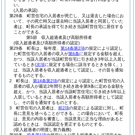
い。
(入居の承認)
第28条
町営住宅の入居者が死亡し、又は退去した場合にお
いて、その死亡時又は退去時に当該入居者と同居していた
者は、町長の承認を得て引き続き当該町営住宅に居住する
ことができる。
第5節
収入超過者及び高額所得者
(収入超過者及び高額所得者の認定)
第29条
町長は、毎年度、
第14条第2項
の規定により認定し
た町営住宅の入居者の収入が
第6条
に規定する金額を超え、
かつ、当該入居者が当該町営住宅に引き続き3年以上入居し
ているとき
(
次項
に規定する場合に該当するときを除く。)
は、当該入居者を収入超過者として認定し、その旨を通知
するものとする。
2
町長は、
第14条第2項
の規定により認定した町営住宅の入
居者の収入が最近2年間引き続き政令第9条に定める金額を
超え、かつ、当該入居者が当該町営住宅に引き続き5年以上
入居しているときは、当該入居者を高額所得者として認定
し、その旨を通知するものとする。
3
町営住宅の入居者は、
前2項
の規定による認定に対し、町
長に意見を述べることができる。
この場合において、町長
は、意見の内容を審査し、当該意見に正当な理由があると
認めるときは、当該認定を更正するものとする。
(収入超過者の明渡し努力義務)