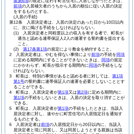
条第6項
の規定に従わず町営住宅に入居しなかったときは、
前項
の入居補欠者のうちから入居の順位に従い入居の決定
をするものとする。
(入居の手続)
第12条
入居決定者は、入居の決定のあった日から10日以内
に、次に掲げる手続をしなければならない。
(1)
入居決定者と同程度以上の収入を有する者で、町長が
適当と認める連帯保証人2人の連署する誓約書を提出する
こと。
(2)
第17条第1項
の規定により敷金を納付すること。
2
入居決定者は、やむを得ない事情により
前項
の手続を
同項
に定める期間内にすることができないときは、
同項
の規定
にかかわらず、町長が指示する期間内に
同項
の手続をしな
ければならない。
3
町長は、特別の事情があると認める者に対しては、
第1項
第1号
の誓約書に連帯保証人の連署を必要としないこととす
ることができる。
4
町長は、入居決定者が
第1項
又は
第2項
に定める期間内に
第1項
の手続をしないときは、入居の決定を取り消すことが
できる。
5
町長は、入居決定者が
第1項
の手続をしたときは、当該入
居決定者に対し、速やかに町営住宅の入居指定日を通知す
るものとする。
6
入居決定者は
前項
の入居指定日から20日以内に、当該入
居決定者と現に同居し、又は同居しようとする親族は当該