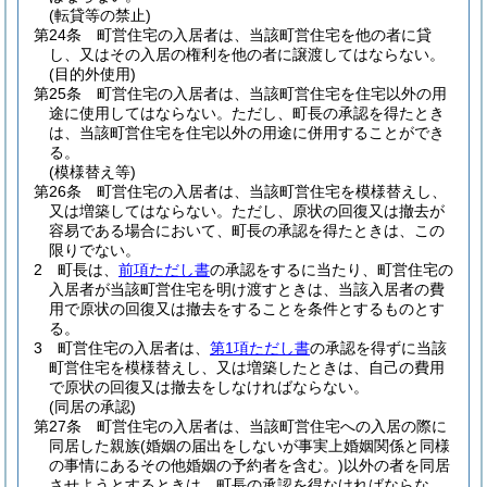
(転貸等の禁止)
第24条
町営住宅の入居者は、当該町営住宅を他の者に貸
し、又はその入居の権利を他の者に譲渡してはならない。
(目的外使用)
第25条
町営住宅の入居者は、当該町営住宅を住宅以外の用
途に使用してはならない。
ただし、町長の承認を得たとき
は、当該町営住宅を住宅以外の用途に併用することができ
る。
(模様替え等)
第26条
町営住宅の入居者は、当該町営住宅を模様替えし、
又は増築してはならない。
ただし、原状の回復又は撤去が
容易である場合において、町長の承認を得たときは、この
限りでない。
2
町長は、
前項ただし書
の承認をするに当たり、町営住宅の
入居者が当該町営住宅を明け渡すときは、当該入居者の費
用で原状の回復又は撤去をすることを条件とするものとす
る。
3
町営住宅の入居者は、
第1項ただし書
の承認を得ずに当該
町営住宅を模様替えし、又は増築したときは、自己の費用
で原状の回復又は撤去をしなければならない。
(同居の承認)
第27条
町営住宅の入居者は、当該町営住宅への入居の際に
同居した親族
(婚姻の届出をしないが事実上婚姻関係と同様
の事情にあるその他婚姻の予約者を含む。)
以外の者を同居
させようとするときは、町長の承認を得なければならな