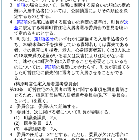
3
前項
の場合において、住宅に困窮する度合いの順位の定め
難い入居申込者については、公開抽選によりその順位を決
定するものとする。
4
第2項
の住宅に困窮する度合いの判定の基準は、町長が
次
条
に規定する檮原町営住宅入居者選考委員会の意見を聴い
て定めるものとする。
5
町長は、
第1項各号
のいずれかに該当する入居申込者のう
ち、20歳未満の子を扶養している寡婦若しくは寡夫である
者、その世帯に引揚者、老人、心身障害者若しくは3人以上
の18歳未満の児童がいる者又は災害により住宅がない者
で、速やかに町営住宅に入居することを必要としているも
のについては、
第2項
の規定にかかわらず、町長が割当てを
した町営住宅に優先的に選考して入居させることができ
る。
(檮原町営住宅入居者選考委員会)
第10条
町営住宅の入居者の選考に関する事項を調査審議さ
せるため、檮原町営住宅入居者選考委員会
(以下「委員会」
という。)
を置く。
2
委員会は、委員6人で組織する。
3
委員は、次に掲げる者について町長が委嘱する。
(1)
町議会議員 2人
(2)
民生委員 2人
(3)
学識経験者 2人
4
委員の任期は、2年とする。
ただし、委員が欠けた場合に