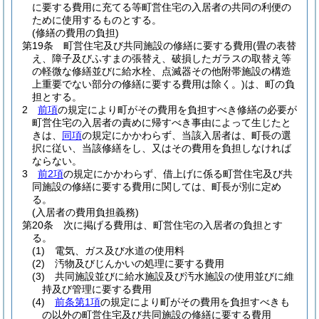
に要する費用に充てる等町営住宅の入居者の共同の利便の
ために使用するものとする。
(修繕の費用の負担)
第19条
町営住宅及び共同施設の修繕に要する費用
(畳の表替
え、障子及びふすまの張替え、破損したガラスの取替え等
の軽微な修繕並びに給水栓、点滅器その他附帯施設の構造
上重要でない部分の修繕に要する費用は除く。)
は、町の負
担とする。
2
前項
の規定により町がその費用を負担すべき修繕の必要が
町営住宅の入居者の責めに帰すべき事由によって生じたと
きは、
同項
の規定にかかわらず、当該入居者は、町長の選
択に従い、当該修繕をし、又はその費用を負担しなければ
ならない。
3
前2項
の規定にかかわらず、借上げに係る町営住宅及び共
同施設の修繕に要する費用に関しては、町長が別に定め
る。
(入居者の費用負担義務)
第20条
次に掲げる費用は、町営住宅の入居者の負担とす
る。
(1)
電気、ガス及び水道の使用料
(2)
汚物及びじんかいの処理に要する費用
(3)
共同施設並びに給水施設及び汚水施設の使用並びに維
持及び管理に要する費用
(4)
前条第1項
の規定により町がその費用を負担すべきも
の以外の町営住宅及び共同施設の修繕に要する費用