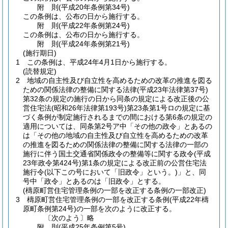
附
則
(平成20年
条例第34号)
この条例は、公布の日から施行する。
附
則
(平成22年
条例第24号)
この条例は、公布の日から施行する。
附
則
(平成24年
条例第21号)
(施行期日)
1
この条例は、平成24年4月1日から施行する。
(読替規定)
2
地域の自主性及び自立性を高めるための改革の推進を図る
ための関係法律の整備に関する法律
(平成23年法律第37号)
第32条の規定の施行の日から同条の規定による改正後の公
営住宅法
(昭和26年法律第193号)
第23条第1号ロの規定に基
づく条例が制定施行されるまでの間における第6条の規定の
適用については、同条第2号ア中「その他の政令」とあるの
は「その他の地域の自主性及び自立性を高めるための改革
の推進を図るための関係法律の整備に関する法律の一部の
施行に伴う国土交通省関係政令の整備等に関する政令
(平成
23年政令第424号)
第1条の規定による改正前の公営住宅法
施行令
(以下この号において「旧政令」という。)
」と、同
号中「政令」とあるのは「旧政令」とする。
(檮原町営住宅管理条例の一部を改正する条例の一部改正)
3
檮原町営住宅管理条例の一部を改正する条例
(平成22年檮
原町条例第24号)
の一部を次のように改正する。
〔次のよう〕略
附
則
(平成25年
条例第5号)