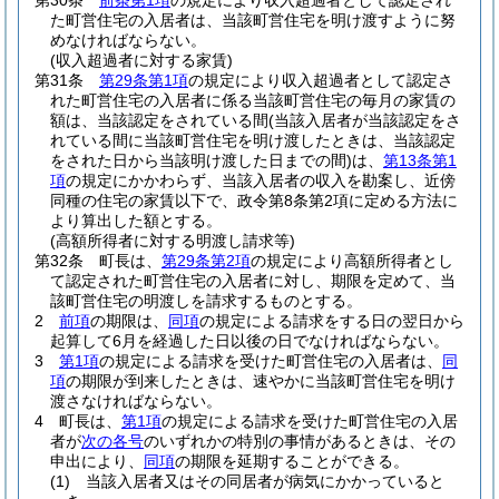
第30条
前条第1項
の規定により収入超過者として認定され
た町営住宅の入居者は、当該町営住宅を明け渡すように努
めなければならない。
(収入超過者に対する家賃)
第31条
第29条第1項
の規定により収入超過者として認定さ
れた町営住宅の入居者に係る当該町営住宅の毎月の家賃の
額は、当該認定をされている間
(当該入居者が当該認定をさ
れている間に当該町営住宅を明け渡したときは、当該認定
をされた日から当該明け渡した日までの間)
は、
第13条第1
項
の規定にかかわらず、当該入居者の収入を勘案し、近傍
同種の住宅の家賃以下で、政令第8条第2項に定める方法に
より算出した額とする。
(高額所得者に対する明渡し請求等)
第32条
町長は、
第29条第2項
の規定により高額所得者とし
て認定された町営住宅の入居者に対し、期限を定めて、当
該町営住宅の明渡しを請求するものとする。
2
前項
の期限は、
同項
の規定による請求をする日の翌日から
起算して6月を経過した日以後の日でなければならない。
3
第1項
の規定による請求を受けた町営住宅の入居者は、
同
項
の期限が到来したときは、速やかに当該町営住宅を明け
渡さなければならない。
4
町長は、
第1項
の規定による請求を受けた町営住宅の入居
者が
次の各号
のいずれかの特別の事情があるときは、その
申出により、
同項
の期限を延期することができる。
(1)
当該入居者又はその同居者が病気にかかっていると