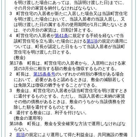
を明け渡した場合にあっては、当該明け渡した日)
までに、
その月分の家賃を納付しなければならない。
3
町営住宅の入居者が新たに入居した場合又は当該町営住宅
を明け渡した場合において、当該入居者の当該入居し、又
は明け渡した日の属する月の使用期間が1月に満たないとき
は、その月分の家賃は、日割計算とする。
4
町営住宅の入居者が
第41条
に規定する手続を経ないで当
該町営住宅を立ち退いた場合における
第1項
の規定の適用に
ついては、町長が認定した日をもって当該入居者が当該町
営住宅を明け渡した日とする。
(敷金)
第17条
町長は、町営住宅の入居者から、入居時における家
賃の3月分に相当する額の敷金を徴収するものとする。
2
町長は、
第15条各号
のいずれかの特別の事情がある場合
において、必要があると認めるときは、敷金の減額若しく
は免除又は徴収の猶予をすることができる。
3
敷金は、町営住宅の入居者が該当町営住宅を明け渡すとき
に還付するものとする。
ただし、当該入居者に未納の家賃
その他の債務があるときは、敷金のうちから当該債務を控
除した額を還付するものとする。
4
還付する敷金には、利子を付けない。
(敷金の運用等)
第18条
町長は、敷金を安全確実な方法で運用しなければな
らない。
2
前項
の規定により運用して得た利益金は、共同施設の整備