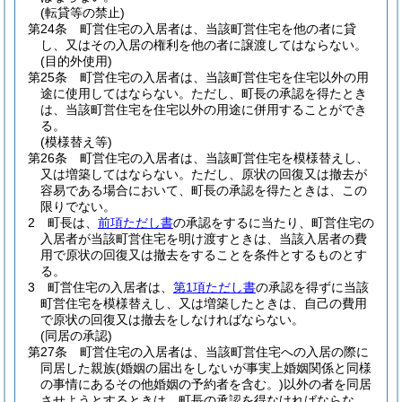
(転貸等の禁止)
第24条
町営住宅の入居者は、当該町営住宅を他の者に貸
し、又はその入居の権利を他の者に譲渡してはならない。
(目的外使用)
第25条
町営住宅の入居者は、当該町営住宅を住宅以外の用
途に使用してはならない。
ただし、町長の承認を得たとき
は、当該町営住宅を住宅以外の用途に併用することができ
る。
(模様替え等)
第26条
町営住宅の入居者は、当該町営住宅を模様替えし、
又は増築してはならない。
ただし、原状の回復又は撤去が
容易である場合において、町長の承認を得たときは、この
限りでない。
2
町長は、
前項ただし書
の承認をするに当たり、町営住宅の
入居者が当該町営住宅を明け渡すときは、当該入居者の費
用で原状の回復又は撤去をすることを条件とするものとす
る。
3
町営住宅の入居者は、
第1項ただし書
の承認を得ずに当該
町営住宅を模様替えし、又は増築したときは、自己の費用
で原状の回復又は撤去をしなければならない。
(同居の承認)
第27条
町営住宅の入居者は、当該町営住宅への入居の際に
同居した親族
(婚姻の届出をしないが事実上婚姻関係と同様
の事情にあるその他婚姻の予約者を含む。)
以外の者を同居
させようとするときは、町長の承認を得なければならな