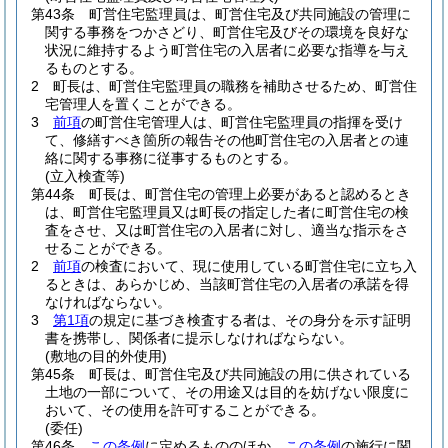
第43条
町営住宅監理員は、町営住宅及び共同施設の管理に
関する事務をつかさどり、町営住宅及びその環境を良好な
状況に維持するよう町営住宅の入居者に必要な指導を与え
るものとする。
2
町長は、町営住宅監理員の職務を補助させるため、町営住
宅管理人を置くことができる。
3
前項
の町営住宅管理人は、町営住宅監理員の指揮を受け
て、修繕すべき箇所の報告その他町営住宅の入居者との連
絡に関する事務に従事するものとする。
(立入検査等)
第44条
町長は、町営住宅の管理上必要があると認めるとき
は、町営住宅監理員又は町長の指定した者に町営住宅の検
査をさせ、又は町営住宅の入居者に対し、適当な指示をさ
せることができる。
2
前項
の検査において、現に使用している町営住宅に立ち入
るときは、あらかじめ、当該町営住宅の入居者の承諾を得
なければならない。
3
第1項
の規定に基づき検査する者は、その身分を示す証明
書を携帯し、関係者に提示しなければならない。
(敷地の目的外使用)
第45条
町長は、町営住宅及び共同施設の用に供されている
土地の一部について、その用途又は目的を妨げない限度に
おいて、その使用を許可することができる。
(委任)
第46条
この条例
に定めるもののほか、
この条例
の施行に関