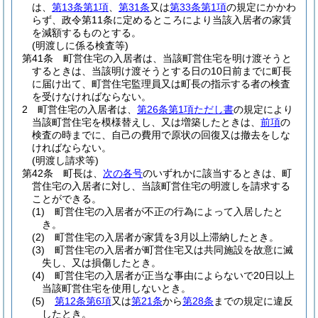
は、
第13条第1項
、
第31条
又は
第33条第1項
の規定にかかわ
らず、政令第11条に定めるところにより当該入居者の家賃
を減額するものとする。
(明渡しに係る検査等)
第41条
町営住宅の入居者は、当該町営住宅を明け渡そうと
するときは、当該明け渡そうとする日の10日前までに町長
に届け出て、町営住宅監理員又は町長の指示する者の検査
を受けなければならない。
2
町営住宅の入居者は、
第26条第1項ただし書
の規定により
当該町営住宅を模様替えし、又は増築したときは、
前項
の
検査の時までに、自己の費用で原状の回復又は撤去をしな
ければならない。
(明渡し請求等)
第42条
町長は、
次の各号
のいずれかに該当するときは、町
営住宅の入居者に対し、当該町営住宅の明渡しを請求する
ことができる。
(1)
町営住宅の入居者が不正の行為によって入居したと
き。
(2)
町営住宅の入居者が家賃を3月以上滞納したとき。
(3)
町営住宅の入居者が町営住宅又は共同施設を故意に滅
失し、又は損傷したとき。
(4)
町営住宅の入居者が正当な事由によらないで20日以上
当該町営住宅を使用しないとき。
(5)
第12条第6項
又は
第21条
から
第28条
までの規定に違反
したとき。