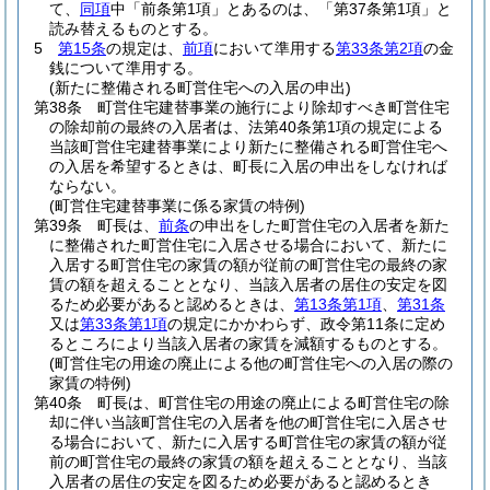
て、
同項
中「前条第1項」とあるのは、「第37条第1項」と
読み替えるものとする。
5
第15条
の規定は、
前項
において準用する
第33条第2項
の金
銭について準用する。
(新たに整備される町営住宅への入居の申出)
第38条
町営住宅建替事業の施行により除却すべき町営住宅
の除却前の最終の入居者は、法第40条第1項の規定による
当該町営住宅建替事業により新たに整備される町営住宅へ
の入居を希望するときは、町長に入居の申出をしなければ
ならない。
(町営住宅建替事業に係る家賃の特例)
第39条
町長は、
前条
の申出をした町営住宅の入居者を新た
に整備された町営住宅に入居させる場合において、新たに
入居する町営住宅の家賃の額が従前の町営住宅の最終の家
賃の額を超えることとなり、当該入居者の居住の安定を図
るため必要があると認めるときは、
第13条第1項
、
第31条
又は
第33条第1項
の規定にかかわらず、政令第11条に定め
るところにより当該入居者の家賃を減額するものとする。
(町営住宅の用途の廃止による他の町営住宅への入居の際の
家賃の特例)
第40条
町長は、町営住宅の用途の廃止による町営住宅の除
却に伴い当該町営住宅の入居者を他の町営住宅に入居させ
る場合において、新たに入居する町営住宅の家賃の額が従
前の町営住宅の最終の家賃の額を超えることとなり、当該
入居者の居住の安定を図るため必要があると認めるとき