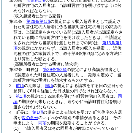
第30条
前条第1項
の規定により収入超過者として認定され
た町営住宅の入居者は、当該町営住宅を明け渡すように努
めなければならない。
(収入超過者に対する家賃)
第31条
第29条第1項
の規定により収入超過者として認定さ
れた町営住宅の入居者に係る当該町営住宅の毎月の家賃の
額は、当該認定をされている間
(当該入居者が当該認定をさ
れている間に当該町営住宅を明け渡したときは、当該認定
をされた日から当該明け渡した日までの間)
は、
第13条第1
項
の規定にかかわらず、当該入居者の収入を勘案し、近傍
同種の住宅の家賃以下で、政令第8条第2項に定める方法に
より算出した額とする。
(高額所得者に対する明渡し請求等)
第32条
町長は、
第29条第2項
の規定により高額所得者とし
て認定された町営住宅の入居者に対し、期限を定めて、当
該町営住宅の明渡しを請求するものとする。
2
前項
の期限は、
同項
の規定による請求をする日の翌日から
起算して6月を経過した日以後の日でなければならない。
3
第1項
の規定による請求を受けた町営住宅の入居者は、
同
項
の期限が到来したときは、速やかに当該町営住宅を明け
渡さなければならない。
4
町長は、
第1項
の規定による請求を受けた町営住宅の入居
者が
次の各号
のいずれかの特別の事情があるときは、その
申出により、
同項
の期限を延期することができる。
(1)
当該入居者又はその同居者が病気にかかっていると