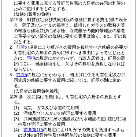
に要する費用に充てる等町営住宅の入居者の共同の利便の
ために使用するものとする。
(修繕の費用の負担)
第19条
町営住宅及び共同施設の修繕に要する費用
(畳の表替
え、障子及びふすまの張替え、破損したガラスの取替え等
の軽微な修繕並びに給水栓、点滅器その他附帯施設の構造
上重要でない部分の修繕に要する費用は除く。)
は、町の負
担とする。
2
前項
の規定により町がその費用を負担すべき修繕の必要が
町営住宅の入居者の責めに帰すべき事由によって生じたと
きは、
同項
の規定にかかわらず、当該入居者は、町長の選
択に従い、当該修繕をし、又はその費用を負担しなければ
ならない。
3
前2項
の規定にかかわらず、借上げに係る町営住宅及び共
同施設の修繕に要する費用に関しては、町長が別に定め
る。
(入居者の費用負担義務)
第20条
次に掲げる費用は、町営住宅の入居者の負担とす
る。
(1)
電気、ガス及び水道の使用料
(2)
汚物及びじんかいの処理に要する費用
(3)
共同施設並びに給水施設及び汚水施設の使用並びに維
持及び管理に要する費用
(4)
前条第1項
の規定により町がその費用を負担すべきも
の以外の町営住宅及び共同施設の修繕に要する費用