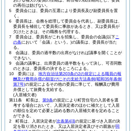
おける補欠の委員の任期は、前任者の残任期間とし、委員
の再任は妨げない。
5
委員会には、委員の互選により委員長及び副委員長を置
く。
6
委員長は、会務を総理して委員会を代表し、副委員長は、
委員長を補佐して委員長に事故があるとき、又は委員長が
欠けたときは、その職務を代理する。
7
委員会は、委員長がこれを招集し、委員会の会議
(以下
こ
の条
において「会議」という。)
の議長は、委員長が当た
る。
8
会議は、委員の過半数の出席がなければ議事を開くことが
できない。
9
会議の議事は、出席委員の過半数をもって決し、可否同数
のときは、委員長の決するところによる。
10
委員には、
地方自治法第203条の2の規定による職員の報
酬及び費用弁償の額並びにその支給方法条例
(昭和35年条例
第7号)
の規定によるその他の委員に準じて、報酬及び費用
弁償として旅費を支給する。
(入居補欠者)
第11条
町長は、
第9条
の規定により町営住宅の入居者を選
考する場合において、入居決定者のほかに補欠として入居
の順位を定めて必要と認める数の入居補欠者を定めること
ができる。
2
町長は、入居決定者が
次条第4項
の規定に基づき入居の決
定を取り消されたとき、又は入居決定者及びその親族が
同