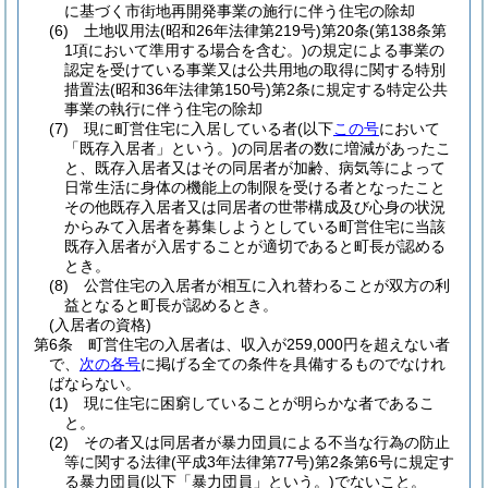
に基づく市街地再開発事業の施行に伴う住宅の除却
(6)
土地収用法
(昭和26年法律第219号)
第20条
(第138条第
1項において準用する場合を含む。)
の規定による事業の
認定を受けている事業又は公共用地の取得に関する特別
措置法
(昭和36年法律第150号)
第2条に規定する特定公共
事業の執行に伴う住宅の除却
(7)
現に町営住宅に入居している者
(以下
この号
において
「既存入居者」という。)
の同居者の数に増減があったこ
と、既存入居者又はその同居者が加齢、病気等によって
日常生活に身体の機能上の制限を受ける者となったこと
その他既存入居者又は同居者の世帯構成及び心身の状況
からみて入居者を募集しようとしている町営住宅に当該
既存入居者が入居することが適切であると町長が認める
とき。
(8)
公営住宅の入居者が相互に入れ替わることが双方の利
益となると町長が認めるとき。
(入居者の資格)
第6条
町営住宅の入居者は、収入が259,000円を超えない者
で、
次の各号
に掲げる全ての条件を具備するものでなけれ
ばならない。
(1)
現に住宅に困窮していることが明らかな者であるこ
と。
(2)
その者又は同居者が暴力団員による不当な行為の防止
等に関する法律
(平成3年法律第77号)
第2条第6号に規定す
る暴力団員
(以下「暴力団員」という。)
でないこと。