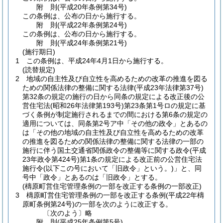
附
則
(平成20年
条例第34号)
この条例は、公布の日から施行する。
附
則
(平成22年
条例第24号)
この条例は、公布の日から施行する。
附
則
(平成24年
条例第21号)
(施行期日)
1
この条例は、平成24年4月1日から施行する。
(読替規定)
2
地域の自主性及び自立性を高めるための改革の推進を図る
ための関係法律の整備に関する法律
(平成23年法律第37号)
第32条の規定の施行の日から同条の規定による改正後の公
営住宅法
(昭和26年法律第193号)
第23条第1号ロの規定に基
づく条例が制定施行されるまでの間における第6条の規定の
適用については、同条第2号ア中「その他の政令」とあるの
は「その他の地域の自主性及び自立性を高めるための改革
の推進を図るための関係法律の整備に関する法律の一部の
施行に伴う国土交通省関係政令の整備等に関する政令
(平成
23年政令第424号)
第1条の規定による改正前の公営住宅法
施行令
(以下この号において「旧政令」という。)
」と、同
号中「政令」とあるのは「旧政令」とする。
(檮原町営住宅管理条例の一部を改正する条例の一部改正)
3
檮原町営住宅管理条例の一部を改正する条例
(平成22年檮
原町条例第24号)
の一部を次のように改正する。
〔次のよう〕略
附
則
(平成25年
条例第5号)