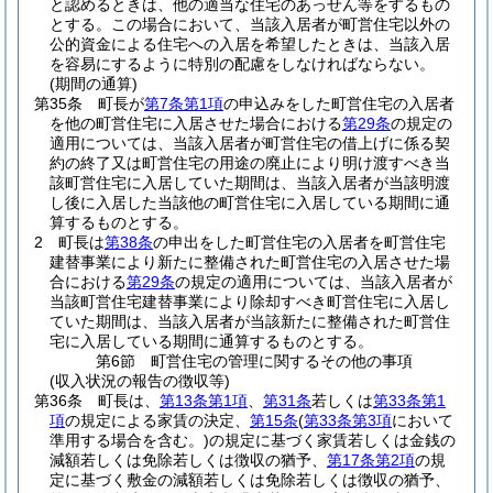
と認めるときは、他の適当な住宅のあっせん等をするもの
とする。
この場合において、当該入居者が町営住宅以外の
公的資金による住宅への入居を希望したときは、当該入居
を容易にするように特別の配慮をしなければならない。
(期間の通算)
第35条
町長が
第7条第1項
の申込みをした町営住宅の入居者
を他の町営住宅に入居させた場合における
第29条
の規定の
適用については、当該入居者が町営住宅の借上げに係る契
約の終了又は町営住宅の用途の廃止により明け渡すべき当
該町営住宅に入居していた期間は、当該入居者が当該明渡
し後に入居した当該他の町営住宅に入居している期間に通
算するものとする。
2
町長は
第38条
の申出をした町営住宅の入居者を町営住宅
建替事業により新たに整備された町営住宅の入居させた場
合における
第29条
の規定の適用については、当該入居者が
当該町営住宅建替事業により除却すべき町営住宅に入居し
ていた期間は、当該入居者が当該新たに整備された町営住
宅に入居している期間に通算するものとする。
第6節
町営住宅の管理に関するその他の事項
(収入状況の報告の徴収等)
第36条
町長は、
第13条第1項
、
第31条
若しくは
第33条第1
項
の規定による家賃の決定、
第15条
(
第33条第3項
において
準用する場合を含む。)
の規定に基づく家賃若しくは金銭の
減額若しくは免除若しくは徴収の猶予、
第17条第2項
の規
定に基づく敷金の減額若しくは免除若しくは徴収の猶予、