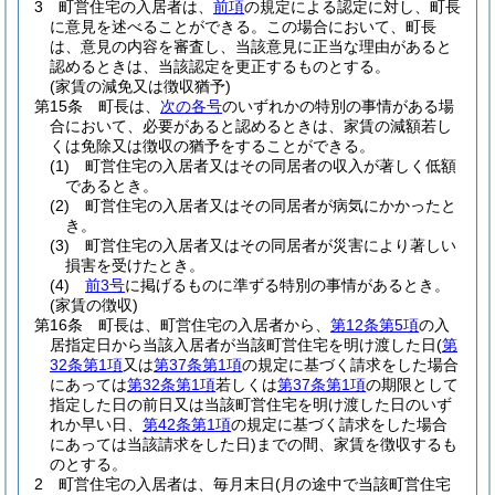
3
町営住宅の入居者は、
前項
の規定による認定に対し、町長
に意見を述べることができる。
この場合において、町長
は、意見の内容を審査し、当該意見に正当な理由があると
認めるときは、当該認定を更正するものとする。
(家賃の減免又は徴収猶予)
第15条
町長は、
次の各号
のいずれかの特別の事情がある場
合において、必要があると認めるときは、家賃の減額若し
くは免除又は徴収の猶予をすることができる。
(1)
町営住宅の入居者又はその同居者の収入が著しく低額
であるとき。
(2)
町営住宅の入居者又はその同居者が病気にかかったと
き。
(3)
町営住宅の入居者又はその同居者が災害により著しい
損害を受けたとき。
(4)
前3号
に掲げるものに準ずる特別の事情があるとき。
(家賃の徴収)
第16条
町長は、町営住宅の入居者から、
第12条第5項
の入
居指定日から当該入居者が当該町営住宅を明け渡した日
(
第
32条第1項
又は
第37条第1項
の規定に基づく請求をした場合
にあっては
第32条第1項
若しくは
第37条第1項
の期限として
指定した日の前日又は当該町営住宅を明け渡した日のいず
れか早い日、
第42条第1項
の規定に基づく請求をした場合
にあっては当該請求をした日)
までの間、家賃を徴収するも
のとする。
2
町営住宅の入居者は、毎月末日
(月の途中で当該町営住宅