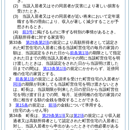
き。
(2)
当該入居者又はその同居者が災害により著しい損害を
受けたとき。
(3)
当該入居者又はその同居者が近い将来において定年退
職する等の理由により、収入が著しく減少することが予
想されるとき。
(4)
前3号
に掲げるものに準ずる特別の事情があるとき。
(高額所得者に対する家賃等)
第33条
第29条第2項
の規定により高額所得者として認定さ
れた町営住宅の入居者に係る当該町営住宅の毎月の家賃の
額は、当該認定をされた日から
前条第1項
の期限として指定
された日までの間
(当該入居者がその間に当該町営住宅を明
け渡したときは、当該認定をされた日から当該明け渡した
日までの間)
は、
第13条第1項
の規定にかかわらず、近傍同
種の住宅の家賃とする。
2
前条第1項
の規定による請求を受けた町営住宅の入居者が
同項
の期限が到来しても当該町営住宅を明け渡さないとき
は、町長は、当該期限が到来した日の翌日から当該町営住
宅を明け渡す日までの間、毎月、近傍同種の住宅の家賃の2
倍に相当する額の金銭を徴収することができる。
3
第15条
の規定は、
前項
の金銭について準用する。
(住宅のあっせん等)
第34条
町長は、
第29条第1項
又は
第2項
の規定により収入超
過者又は高額所得者として認定された町営住宅の入居者に
対し、当該入居者から申出があったときその他必要がある