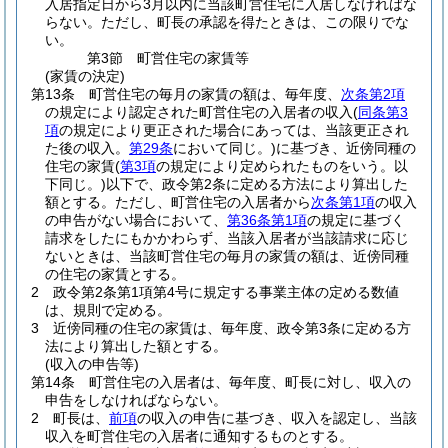
入居指定日から3月以内に当該町営住宅に入居しなければな
らない。
ただし、町長の承認を得たときは、この限りでな
い。
第3節
町営住宅の家賃等
(家賃の決定)
第13条
町営住宅の毎月の家賃の額は、毎年度、
次条第2項
の規定により認定された町営住宅の入居者の収入
(
同条第3
項
の規定により更正された場合にあっては、当該更正され
た後の収入。
第29条
において同じ。)
に基づき、近傍同種の
住宅の家賃
(
第3項
の規定により定められたものをいう。以
下同じ。)
以下で、政令第2条に定める方法により算出した
額とする。
ただし、町営住宅の入居者から
次条第1項
の収入
の申告がない場合において、
第36条第1項
の規定に基づく
請求をしたにもかかわらず、当該入居者が当該請求に応じ
ないときは、当該町営住宅の毎月の家賃の額は、近傍同種
の住宅の家賃とする。
2
政令第2条第1項第4号に規定する事業主体の定める数値
は、規則で定める。
3
近傍同種の住宅の家賃は、毎年度、政令第3条に定める方
法により算出した額とする。
(収入の申告等)
第14条
町営住宅の入居者は、毎年度、町長に対し、収入の
申告をしなければならない。
2
町長は、
前項
の収入の申告に基づき、収入を認定し、当該
収入を町営住宅の入居者に通知するものとする。