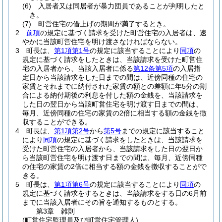
(6)
入居者又は同居者が暴力団員であることが判明したと
き。
(7)
町営住宅の借上げの期間が満了するとき。
2
前項
の規定に基づく請求を受けた町営住宅の入居者は、速
やかに当該町営住宅を明け渡さなければならない。
3
町長は、
第1項第1号
の規定に該当することにより
同項
の
規定に基づく請求をしたときは、当該請求を受けた町営住
宅の入居者から、当該入居者に係る
第12条第5項
の入居指
定日から当該請求をした日までの間は、近傍同種の住宅の
家賃とそれまでに納付された家賃の額との差額に年5分の割
合による納付期後の利息を付した額の金銭を、当該請求を
した日の翌日から当該町営住宅を明け渡す日までの間は、
毎月、近傍同種の住宅の家賃の2倍に相当する額の金銭を徴
収することができる。
4
町長は、
第1項第2号
から
第5号
までの規定に該当すること
により
同項
の規定に基づく請求をしたときは、当該請求を
受けた町営住宅の入居者から、当該請求をした日の翌日か
ら当該町営住宅を明け渡す日までの間は、毎月、近傍同種
の住宅の家賃の2倍に相当する額の金銭を徴収することがで
きる。
5
町長は、
第1項第6号
の規定に該当することにより
同項
の
規定に基づく請求をするときは、当該請求をする日の6月前
までに当該入居者にその旨を通知するものとする。
第3章
雑則
(町営住宅監理員及び町営住宅管理人)