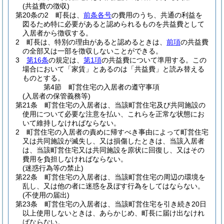
(共益費の徴収)
第20条の2
町長は、
前条各号
の費用のうち、共通の利益を
図るため特に必要があると認められるものを共益費として
入居者から徴収する。
2
町長は、特別の理由があると認めるときは、
前項
の共益費
の全部又は一部を徴収しないことができる。
3
第16条
の規定は、
第1項
の共益費について準用する。
この
場合において「家賃」とあるのは「共益費」と読み替える
ものとする。
第4節
町営住宅の入居者の遵守事項
(入居者の保管義務等)
第21条
町営住宅の入居者は、当該町営住宅及び共同施設の
使用について必要な注意を払い、これらを正常な状態にお
いて維持しなければならない。
2
町営住宅の入居者の責めに帰すべき事由によって町営住宅
又は共同施設が滅失し、又は損傷したときは、当該入居者
は、当該町営住宅又は共同施設を原状に回復し、又はその
費用を負担しなければならない。
(迷惑行為等の禁止)
第22条
町営住宅の入居者は、当該町営住宅の周辺の環境を
乱し、又は他の者に迷惑を及ぼす行為をしてはならない。
(不使用の届出)
第23条
町営住宅の入居者は、当該町営住宅を引き続き20日
以上使用しないときは、あらかじめ、町長に届け出なけれ
ばならない。