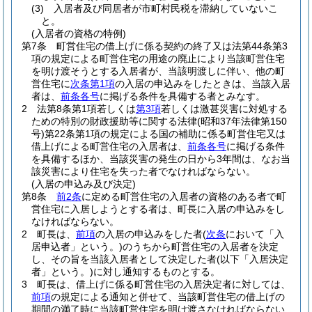
(3)
入居者及び同居者が市町村民税を滞納していないこ
と。
(入居者の資格の特例)
第7条
町営住宅の借上げに係る契約の終了又は法第44条第3
項の規定による町営住宅の用途の廃止により当該町営住宅
を明け渡そうとする入居者が、当該明渡しに伴い、他の町
営住宅に
次条第1項
の入居の申込みをしたときは、当該入居
者は、
前条各号
に掲げる条件を具備する者とみなす。
2
法第8条第1項若しくは
第3項
若しくは激甚災害に対処する
ための特別の財政援助等に関する法律
(昭和37年法律第150
号)
第22条第1項の規定による国の補助に係る町営住宅又は
借上げによる町営住宅の入居者は、
前条各号
に掲げる条件
を具備するほか、当該災害の発生の日から3年間は、なお当
該災害により住宅を失った者でなければならない。
(入居の申込み及び決定)
第8条
前2条
に定める町営住宅の入居者の資格のある者で町
営住宅に入居しようとする者は、町長に入居の申込みをし
なければならない。
2
町長は、
前項
の入居の申込みをした者
(
次条
において「入
居申込者」という。)
のうちから町営住宅の入居者を決定
し、その旨を当該入居者として決定した者
(以下「入居決定
者」という。)
に対し通知するものとする。
3
町長は、借上げに係る町営住宅の入居決定者に対しては、
前項
の規定による通知と併せて、当該町営住宅の借上げの
期間の満了時に当該町営住宅を明け渡さなければならない