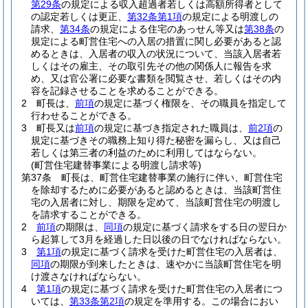
第29条
の規定による収入超過者若しくは高額所得者として
の認定若しくは更正、
第32条第1項
の規定による明渡しの
請求、
第34条
の規定による住宅のあっせん等又は
第38条
の
規定による町営住宅への入居の措置に関し必要があると認
めるときは、入居者の収入の状況について、当該入居者若
しくはその雇主、その取引先その他の関係人に報告を求
め、又は官公署に必要な書類を閲覧させ、若しくはその内
容を記録させることを求めることができる。
2
町長は、
前項
の規定に基づく権限を、その職員を指定して
行わせることができる。
3
町長又は
前項
の規定に基づき指定された職員は、
前2項
の
規定に基づきその職務上知り得た秘密を漏らし、又は自己
若しくは第三者の利益のために利用してはならない。
(町営住宅建替事業による明渡し請求等)
第37条
町長は、町営住宅建替事業の施行に伴い、町営住宅
を除却するために必要があると認めるときは、当該町営住
宅の入居者に対し、期限を定めて、当該町営住宅の明渡し
を請求することができる。
2
前項
の期限は、
同項
の規定に基づく請求をする日の翌日か
ら起算して3月を経過した日以後の日でなければならない。
3
第1項
の規定に基づく請求を受けた町営住宅の入居者は、
同項
の期限が到来したときは、速やかに当該町営住宅を明
け渡さなければならない。
4
第1項
の規定に基づく請求を受けた町営住宅の入居者につ
いては、
第33条第2項
の規定を準用する。
この場合におい