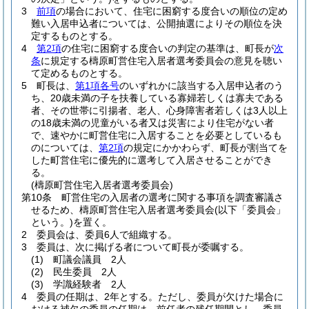
3
前項
の場合において、住宅に困窮する度合いの順位の定め
難い入居申込者については、公開抽選によりその順位を決
定するものとする。
4
第2項
の住宅に困窮する度合いの判定の基準は、町長が
次
条
に規定する檮原町営住宅入居者選考委員会の意見を聴い
て定めるものとする。
5
町長は、
第1項各号
のいずれかに該当する入居申込者のう
ち、20歳未満の子を扶養している寡婦若しくは寡夫である
者、その世帯に引揚者、老人、心身障害者若しくは3人以上
の18歳未満の児童がいる者又は災害により住宅がない者
で、速やかに町営住宅に入居することを必要としているも
のについては、
第2項
の規定にかかわらず、町長が割当てを
した町営住宅に優先的に選考して入居させることができ
る。
(檮原町営住宅入居者選考委員会)
第10条
町営住宅の入居者の選考に関する事項を調査審議さ
せるため、檮原町営住宅入居者選考委員会
(以下「委員会」
という。)
を置く。
2
委員会は、委員6人で組織する。
3
委員は、次に掲げる者について町長が委嘱する。
(1)
町議会議員 2人
(2)
民生委員 2人
(3)
学識経験者 2人
4
委員の任期は、2年とする。
ただし、委員が欠けた場合に