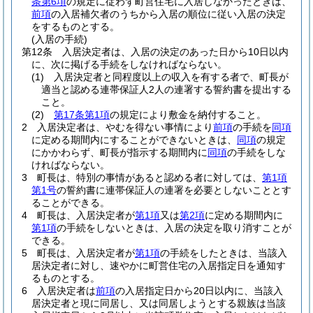
条第6項
の規定に従わず町営住宅に入居しなかったときは、
前項
の入居補欠者のうちから入居の順位に従い入居の決定
をするものとする。
(入居の手続)
第12条
入居決定者は、入居の決定のあった日から10日以内
に、次に掲げる手続をしなければならない。
(1)
入居決定者と同程度以上の収入を有する者で、町長が
適当と認める連帯保証人2人の連署する誓約書を提出する
こと。
(2)
第17条第1項
の規定により敷金を納付すること。
2
入居決定者は、やむを得ない事情により
前項
の手続を
同項
に定める期間内にすることができないときは、
同項
の規定
にかかわらず、町長が指示する期間内に
同項
の手続をしな
ければならない。
3
町長は、特別の事情があると認める者に対しては、
第1項
第1号
の誓約書に連帯保証人の連署を必要としないこととす
ることができる。
4
町長は、入居決定者が
第1項
又は
第2項
に定める期間内に
第1項
の手続をしないときは、入居の決定を取り消すことが
できる。
5
町長は、入居決定者が
第1項
の手続をしたときは、当該入
居決定者に対し、速やかに町営住宅の入居指定日を通知す
るものとする。
6
入居決定者は
前項
の入居指定日から20日以内に、当該入
居決定者と現に同居し、又は同居しようとする親族は当該