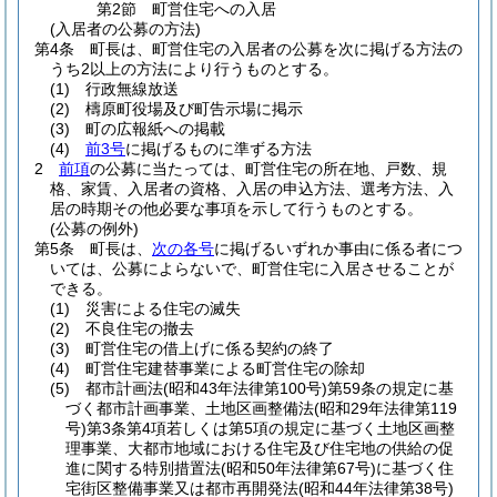
第2節
町営住宅への入居
(入居者の公募の方法)
第4条
町長は、町営住宅の入居者の公募を次に掲げる方法の
うち2以上の方法により行うものとする。
(1)
行政無線放送
(2)
檮原町役場及び町告示場に掲示
(3)
町の広報紙への掲載
(4)
前3号
に掲げるものに準ずる方法
2
前項
の公募に当たっては、町営住宅の所在地、戸数、規
格、家賃、入居者の資格、入居の申込方法、選考方法、入
居の時期その他必要な事項を示して行うものとする。
(公募の例外)
第5条
町長は、
次の各号
に掲げるいずれか事由に係る者につ
いては、公募によらないで、町営住宅に入居させることが
できる。
(1)
災害による住宅の滅失
(2)
不良住宅の撤去
(3)
町営住宅の借上げに係る契約の終了
(4)
町営住宅建替事業による町営住宅の除却
(5)
都市計画法
(昭和43年法律第100号)
第59条の規定に基
づく都市計画事業、土地区画整備法
(昭和29年法律第119
号)
第3条第4項若しくは第5項の規定に基づく土地区画整
理事業、大都市地域における住宅及び住宅地の供給の促
進に関する特別措置法
(昭和50年法律第67号)
に基づく住
宅街区整備事業又は都市再開発法
(昭和44年法律第38号)