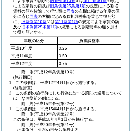
による家賃の額から
旧条例第10条
又は
第11条第1項
の規定
による家賃の額及び
旧条例第25条第1項
の規定による割増
賃料の額を控除して得た額に
同表
の左欄に掲げる年度の区
分に応じ
同表
の右欄に定める負担調整率を乗じて得た額
に、
旧条例第10条
又は
第11条第1項
の規定による家賃の額
及び
旧条例第25条第1項
の規定による割増賃料の額を加え
て得た額とする。
年度の区分
負担調整率
平成10年度
0.25
平成11年度
0.50
平成12年度
0.75
附
則
(平成12年
条例第19号)
(施行期日)
1
この条例は、平成12年4月1日から施行する。
(経過措置)
2
この条例の施行前にした行為に対する罰則の適用について
は、なお従前の例による。
附
則
(平成15年
条例第22号)
1
この条例は、平成15年4月1日から施行する。
附
則
(平成18年
条例第27号)
この条例は、平成18年4月1日から施行する。
附
則
(平成20年
条例第21号)
この条例は、公布の日から施行する。