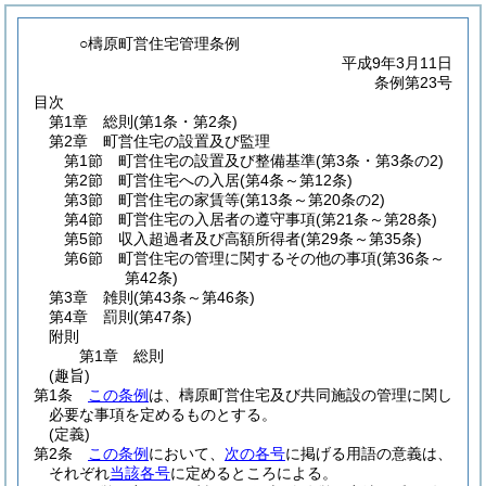
○檮原町営住宅管理条例
平成9年3月11日
条例第23号
目次
第1章
総則
(第1条・第2条)
第2章
町営住宅の設置及び監理
第1節
町営住宅の設置及び整備基準
(第3条・第3条の2)
第2節
町営住宅への入居
(第4条～第12条)
第3節
町営住宅の家賃等
(第13条～第20条の2)
第4節
町営住宅の入居者の遵守事項
(第21条～第28条)
第5節
収入超過者及び高額所得者
(第29条～第35条)
第6節
町営住宅の管理に関するその他の事項
(第36条～
第42条)
第3章
雑則
(第43条～第46条)
第4章
罰則
(第47条)
附則
第1章
総則
(趣旨)
第1条
この条例
は、檮原町営住宅及び共同施設の管理に関し
必要な事項を定めるものとする。
(定義)
第2条
この条例
において、
次の各号
に掲げる用語の意義は、
それぞれ
当該各号
に定めるところによる。