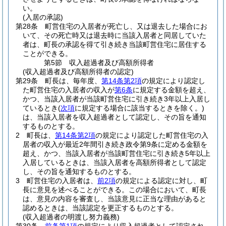
い。
(入居の承認)
第28条
町営住宅の入居者が死亡し、又は退去した場合にお
いて、その死亡時又は退去時に当該入居者と同居していた
者は、町長の承認を得て引き続き当該町営住宅に居住する
ことができる。
第5節
収入超過者及び高額所得者
(収入超過者及び高額所得者の認定)
第29条
町長は、毎年度、
第14条第2項
の規定により認定し
た町営住宅の入居者の収入が
第6条
に規定する金額を超え、
かつ、当該入居者が当該町営住宅に引き続き3年以上入居し
ているとき
(
次項
に規定する場合に該当するときを除く。)
は、当該入居者を収入超過者として認定し、その旨を通知
するものとする。
2
町長は、
第14条第2項
の規定により認定した町営住宅の入
居者の収入が最近2年間引き続き政令第9条に定める金額を
超え、かつ、当該入居者が当該町営住宅に引き続き5年以上
入居しているときは、当該入居者を高額所得者として認定
し、その旨を通知するものとする。
3
町営住宅の入居者は、
前2項
の規定による認定に対し、町
長に意見を述べることができる。
この場合において、町長
は、意見の内容を審査し、当該意見に正当な理由があると
認めるときは、当該認定を更正するものとする。
(収入超過者の明渡し努力義務)