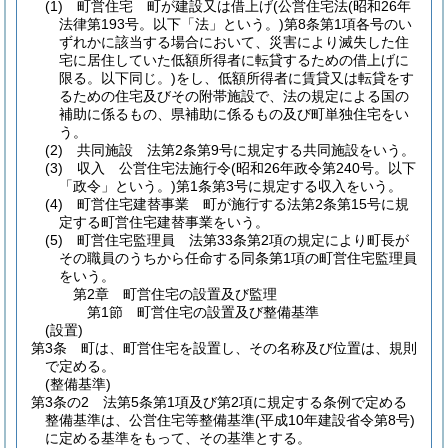
(1)
町営住宅 町が建設又は借上げ
(公営住宅法
(昭和26年
法律第193号。以下「法」という。)
第8条第1項各号のい
ずれかに該当する場合において、災害により滅失した住
宅に居住していた低額所得者に転貸するための借上げに
限る。以下同じ。)
をし、低額所得者に賃貸又は転貸をす
るための住宅及びその附帯施設で、法の規定による国の
補助に係るもの、県補助に係るもの及び町単独住宅をい
う。
(2)
共同施設 法第2条第9号に規定する共同施設をいう。
(3)
収入 公営住宅法施行令
(昭和26年政令第240号。以下
「政令」という。)
第1条第3号に規定する収入をいう。
(4)
町営住宅建替事業 町が施行する法第2条第15号に規
定する町営住宅建替事業をいう。
(5)
町営住宅監理員 法第33条第2項の規定により町長が
その職員のうちから任命する同条第1項の町営住宅監理員
をいう。
第2章
町営住宅の設置及び監理
第1節
町営住宅の設置及び整備基準
(設置)
第3条
町は、町営住宅を設置し、その名称及び位置は、規則
で定める。
(整備基準)
第3条の2
法第5条第1項及び第2項に規定する条例で定める
整備基準は、公営住宅等整備基準
(平成10年建設省令第8号)
に定める基準をもって、その基準とする。