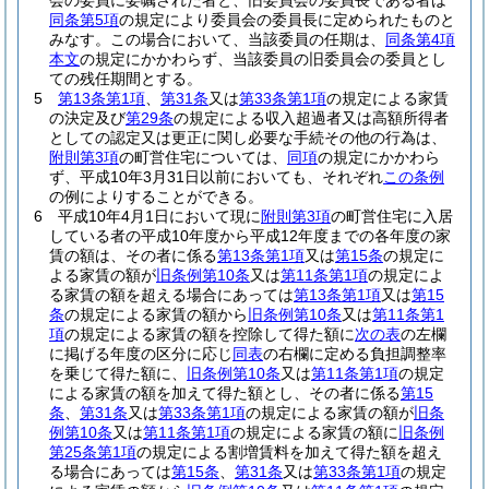
会の委員に委嘱された者と、旧委員会の委員長である者は
同条第5項
の規定により委員会の委員長に定められたものと
みなす。
この場合において、当該委員の任期は、
同条第4項
本文
の規定にかかわらず、当該委員の旧委員会の委員とし
ての残任期間とする。
5
第13条第1項
、
第31条
又は
第33条第1項
の規定による家賃
の決定及び
第29条
の規定による収入超過者又は高額所得者
としての認定又は更正に関し必要な手続その他の行為は、
附則第3項
の町営住宅については、
同項
の規定にかかわら
ず、平成10年3月31日以前においても、それぞれ
この条例
の例によりすることができる。
6
平成10年4月1日において現に
附則第3項
の町営住宅に入居
している者の平成10年度から平成12年度までの各年度の家
賃の額は、その者に係る
第13条第1項
又は
第15条
の規定に
よる家賃の額が
旧条例第10条
又は
第11条第1項
の規定によ
る家賃の額を超える場合にあっては
第13条第1項
又は
第15
条
の規定による家賃の額から
旧条例第10条
又は
第11条第1
項
の規定による家賃の額を控除して得た額に
次の表
の左欄
に掲げる年度の区分に応じ
同表
の右欄に定める負担調整率
を乗じて得た額に、
旧条例第10条
又は
第11条第1項
の規定
による家賃の額を加えて得た額とし、その者に係る
第15
条
、
第31条
又は
第33条第1項
の規定による家賃の額が
旧条
例第10条
又は
第11条第1項
の規定による家賃の額に
旧条例
第25条第1項
の規定による割増賃料を加えて得た額を超え
る場合にあっては
第15条
、
第31条
又は
第33条第1項
の規定