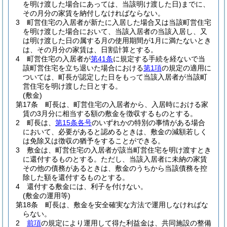
を明け渡した場合にあっては、当該明け渡した日)
までに、
その月分の家賃を納付しなければならない。
3
町営住宅の入居者が新たに入居した場合又は当該町営住宅
を明け渡した場合において、当該入居者の当該入居し、又
は明け渡した日の属する月の使用期間が1月に満たないとき
は、その月分の家賃は、日割計算とする。
4
町営住宅の入居者が
第41条
に規定する手続を経ないで当
該町営住宅を立ち退いた場合における
第1項
の規定の適用に
ついては、町長が認定した日をもって当該入居者が当該町
営住宅を明け渡した日とする。
(敷金)
第17条
町長は、町営住宅の入居者から、入居時における家
賃の3月分に相当する額の敷金を徴収するものとする。
2
町長は、
第15条各号
のいずれかの特別の事情がある場合
において、必要があると認めるときは、敷金の減額若しく
は免除又は徴収の猶予をすることができる。
3
敷金は、町営住宅の入居者が該当町営住宅を明け渡すとき
に還付するものとする。
ただし、当該入居者に未納の家賃
その他の債務があるときは、敷金のうちから当該債務を控
除した額を還付するものとする。
4
還付する敷金には、利子を付けない。
(敷金の運用等)
第18条
町長は、敷金を安全確実な方法で運用しなければな
らない。
2
前項
の規定により運用して得た利益金は、共同施設の整備