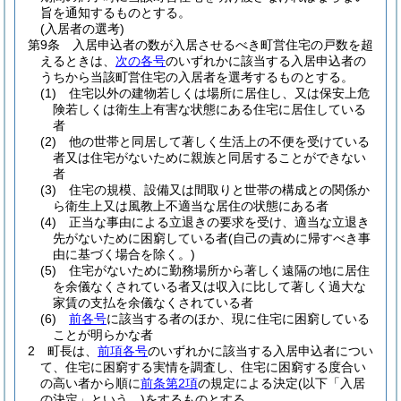
旨を通知するものとする。
(入居者の選考)
第9条
入居申込者の数が入居させるべき町営住宅の戸数を超
えるときは、
次の各号
のいずれかに該当する入居申込者の
うちから当該町営住宅の入居者を選考するものとする。
(1)
住宅以外の建物若しくは場所に居住し、又は保安上危
険若しくは衛生上有害な状態にある住宅に居住している
者
(2)
他の世帯と同居して著しく生活上の不便を受けている
者又は住宅がないために親族と同居することができない
者
(3)
住宅の規模、設備又は間取りと世帯の構成との関係か
ら衛生上又は風教上不適当な居住の状態にある者
(4)
正当な事由による立退きの要求を受け、適当な立退き
先がないために困窮している者
(自己の責めに帰すべき事
由に基づく場合を除く。)
(5)
住宅がないために勤務場所から著しく遠隔の地に居住
を余儀なくされている者又は収入に比して著しく過大な
家賃の支払を余儀なくされている者
(6)
前各号
に該当する者のほか、現に住宅に困窮している
ことが明らかな者
2
町長は、
前項各号
のいずれかに該当する入居申込者につい
て、住宅に困窮する実情を調査し、住宅に困窮する度合い
の高い者から順に
前条第2項
の規定による決定
(以下「入居
の決定」という。)
をするものとする。