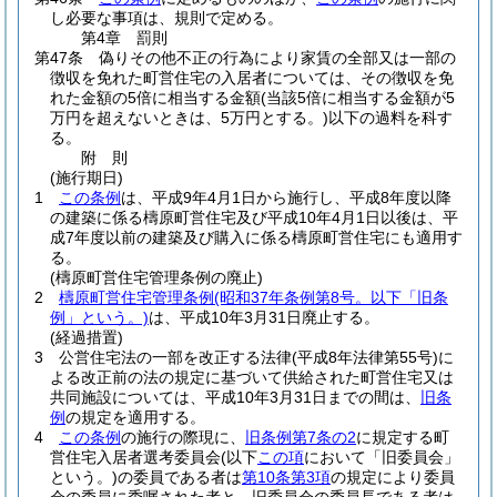
し必要な事項は、規則で定める。
第4章
罰則
第47条
偽りその他不正の行為により家賃の全部又は一部の
徴収を免れた町営住宅の入居者については、その徴収を免
れた金額の5倍に相当する金額
(当該5倍に相当する金額が5
万円を超えないときは、5万円とする。)
以下の過料を科す
る。
附
則
(施行期日)
1
この条例
は、平成9年4月1日から施行し、平成8年度以降
の建築に係る檮原町営住宅及び平成10年4月1日以後は、平
成7年度以前の建築及び購入に係る檮原町営住宅にも適用す
る。
(檮原町営住宅管理条例の廃止)
2
檮原町営住宅管理条例
(昭和37年条例第8号。以下「旧条
例」という。)
は、平成10年3月31日廃止する。
(経過措置)
3
公営住宅法の一部を改正する法律
(平成8年法律第55号)
に
よる改正前の法の規定に基づいて供給された町営住宅又は
共同施設については、平成10年3月31日までの間は、
旧条
例
の規定を適用する。
4
この条例
の施行の際現に、
旧条例第7条の2
に規定する町
営住宅入居者選考委員会
(以下
この項
において「旧委員会」
という。)
の委員である者は
第10条第3項
の規定により委員