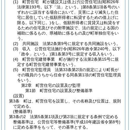
(1)
町営住宅 町が建設又は借上げ
(公営住宅法
(昭和26年
法律第193号。以下「法」という。)
第8条第1項各号のい
ずれかに該当する場合において、災害により滅失した住
宅に居住していた低額所得者に転貸するための借上げに
限る。以下同じ。)
をし、低額所得者に賃貸又は転貸をす
るための住宅及びその附帯施設で、法の規定による国の
補助に係るもの、県補助に係るもの及び町単独住宅をい
う。
(2)
共同施設 法第2条第9号に規定する共同施設をいう。
(3)
収入 公営住宅法施行令
(昭和26年政令第240号。以下
「政令」という。)
第1条第3号に規定する収入をいう。
(4)
町営住宅建替事業 町が施行する法第2条第15号に規
定する町営住宅建替事業をいう。
(5)
町営住宅監理員 法第33条第2項の規定により町長が
その職員のうちから任命する同条第1項の町営住宅監理員
をいう。
第2章
町営住宅の設置及び監理
第1節
町営住宅の設置及び整備基準
(設置)
第3条
町は、町営住宅を設置し、その名称及び位置は、規則
で定める。
(整備基準)
第3条の2
法第5条第1項及び第2項に規定する条例で定める
整備基準は、公営住宅等整備基準
(平成10年建設省令第8号)
に定める基準をもって、その基準とする。