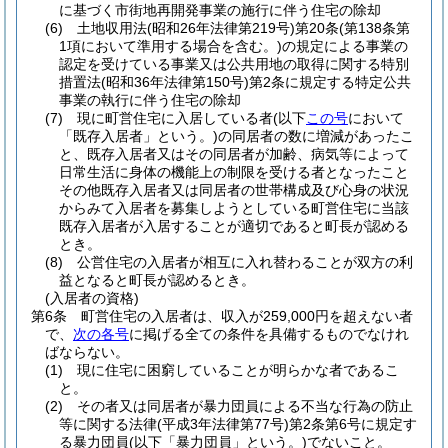
に基づく市街地再開発事業の施行に伴う住宅の除却
(6)
土地収用法
(昭和26年法律第219号)
第20条
(第138条第
1項において準用する場合を含む。)
の規定による事業の
認定を受けている事業又は公共用地の取得に関する特別
措置法
(昭和36年法律第150号)
第2条に規定する特定公共
事業の執行に伴う住宅の除却
(7)
現に町営住宅に入居している者
(以下
この号
において
「既存入居者」という。)
の同居者の数に増減があったこ
と、既存入居者又はその同居者が加齢、病気等によって
日常生活に身体の機能上の制限を受ける者となったこと
その他既存入居者又は同居者の世帯構成及び心身の状況
からみて入居者を募集しようとしている町営住宅に当該
既存入居者が入居することが適切であると町長が認める
とき。
(8)
公営住宅の入居者が相互に入れ替わることが双方の利
益となると町長が認めるとき。
(入居者の資格)
第6条
町営住宅の入居者は、収入が259,000円を超えない者
で、
次の各号
に掲げる全ての条件を具備するものでなけれ
ばならない。
(1)
現に住宅に困窮していることが明らかな者であるこ
と。
(2)
その者又は同居者が暴力団員による不当な行為の防止
等に関する法律
(平成3年法律第77号)
第2条第6号に規定す
る暴力団員
(以下「暴力団員」という。)
でないこと。