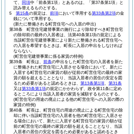
て、
同項
中「前条第1項」とあるのは、「第37条第1項」と
読み替えるものとする。
5
第15条
の規定は、
前項
において準用する
第33条第2項
の金
銭について準用する。
(新たに整備される町営住宅への入居の申出)
第38条
町営住宅建替事業の施行により除却すべき町営住宅
の除却前の最終の入居者は、法第40条第1項の規定による
当該町営住宅建替事業により新たに整備される町営住宅へ
の入居を希望するときは、町長に入居の申出をしなければ
ならない。
(町営住宅建替事業に係る家賃の特例)
第39条
町長は、
前条
の申出をした町営住宅の入居者を新た
に整備された町営住宅に入居させる場合において、新たに
入居する町営住宅の家賃の額が従前の町営住宅の最終の家
賃の額を超えることとなり、当該入居者の居住の安定を図
るため必要があると認めるときは、
第13条第1項
、
第31条
又は
第33条第1項
の規定にかかわらず、政令第11条に定め
るところにより当該入居者の家賃を減額するものとする。
(町営住宅の用途の廃止による他の町営住宅への入居の際の
家賃の特例)
第40条
町長は、町営住宅の用途の廃止による町営住宅の除
却に伴い当該町営住宅の入居者を他の町営住宅に入居させ
る場合において、新たに入居する町営住宅の家賃の額が従
前の町営住宅の最終の家賃の額を超えることとなり、当該
入居者の居住の安定を図るため必要があると認めるとき