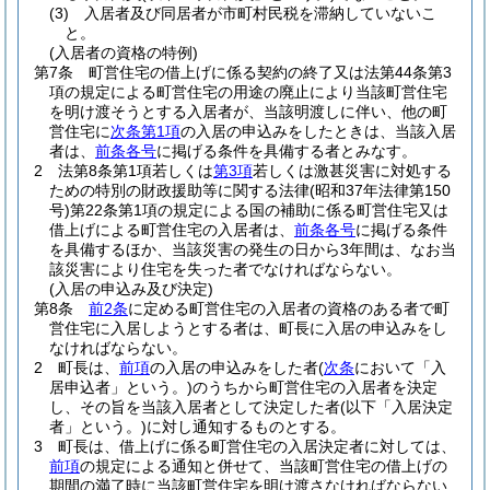
(3)
入居者及び同居者が市町村民税を滞納していないこ
と。
(入居者の資格の特例)
第7条
町営住宅の借上げに係る契約の終了又は法第44条第3
項の規定による町営住宅の用途の廃止により当該町営住宅
を明け渡そうとする入居者が、当該明渡しに伴い、他の町
営住宅に
次条第1項
の入居の申込みをしたときは、当該入居
者は、
前条各号
に掲げる条件を具備する者とみなす。
2
法第8条第1項若しくは
第3項
若しくは激甚災害に対処する
ための特別の財政援助等に関する法律
(昭和37年法律第150
号)
第22条第1項の規定による国の補助に係る町営住宅又は
借上げによる町営住宅の入居者は、
前条各号
に掲げる条件
を具備するほか、当該災害の発生の日から3年間は、なお当
該災害により住宅を失った者でなければならない。
(入居の申込み及び決定)
第8条
前2条
に定める町営住宅の入居者の資格のある者で町
営住宅に入居しようとする者は、町長に入居の申込みをし
なければならない。
2
町長は、
前項
の入居の申込みをした者
(
次条
において「入
居申込者」という。)
のうちから町営住宅の入居者を決定
し、その旨を当該入居者として決定した者
(以下「入居決定
者」という。)
に対し通知するものとする。
3
町長は、借上げに係る町営住宅の入居決定者に対しては、
前項
の規定による通知と併せて、当該町営住宅の借上げの
期間の満了時に当該町営住宅を明け渡さなければならない