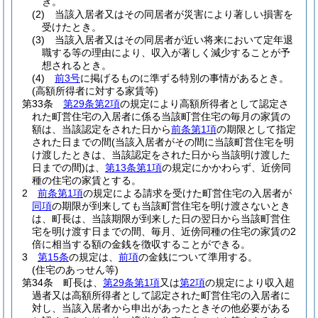
き。
(2)
当該入居者又はその同居者が災害により著しい損害を
受けたとき。
(3)
当該入居者又はその同居者が近い将来において定年退
職する等の理由により、収入が著しく減少することが予
想されるとき。
(4)
前3号
に掲げるものに準ずる特別の事情があるとき。
(高額所得者に対する家賃等)
第33条
第29条第2項
の規定により高額所得者として認定さ
れた町営住宅の入居者に係る当該町営住宅の毎月の家賃の
額は、当該認定をされた日から
前条第1項
の期限として指定
された日までの間
(当該入居者がその間に当該町営住宅を明
け渡したときは、当該認定をされた日から当該明け渡した
日までの間)
は、
第13条第1項
の規定にかかわらず、近傍同
種の住宅の家賃とする。
2
前条第1項
の規定による請求を受けた町営住宅の入居者が
同項
の期限が到来しても当該町営住宅を明け渡さないとき
は、町長は、当該期限が到来した日の翌日から当該町営住
宅を明け渡す日までの間、毎月、近傍同種の住宅の家賃の2
倍に相当する額の金銭を徴収することができる。
3
第15条
の規定は、
前項
の金銭について準用する。
(住宅のあっせん等)
第34条
町長は、
第29条第1項
又は
第2項
の規定により収入超
過者又は高額所得者として認定された町営住宅の入居者に
対し、当該入居者から申出があったときその他必要がある