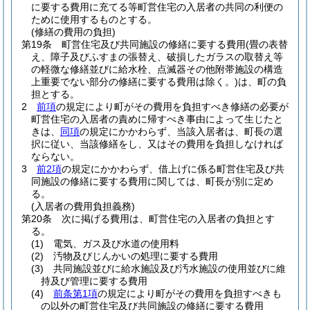
に要する費用に充てる等町営住宅の入居者の共同の利便の
ために使用するものとする。
(修繕の費用の負担)
第19条
町営住宅及び共同施設の修繕に要する費用
(畳の表替
え、障子及びふすまの張替え、破損したガラスの取替え等
の軽微な修繕並びに給水栓、点滅器その他附帯施設の構造
上重要でない部分の修繕に要する費用は除く。)
は、町の負
担とする。
2
前項
の規定により町がその費用を負担すべき修繕の必要が
町営住宅の入居者の責めに帰すべき事由によって生じたと
きは、
同項
の規定にかかわらず、当該入居者は、町長の選
択に従い、当該修繕をし、又はその費用を負担しなければ
ならない。
3
前2項
の規定にかかわらず、借上げに係る町営住宅及び共
同施設の修繕に要する費用に関しては、町長が別に定め
る。
(入居者の費用負担義務)
第20条
次に掲げる費用は、町営住宅の入居者の負担とす
る。
(1)
電気、ガス及び水道の使用料
(2)
汚物及びじんかいの処理に要する費用
(3)
共同施設並びに給水施設及び汚水施設の使用並びに維
持及び管理に要する費用
(4)
前条第1項
の規定により町がその費用を負担すべきも
の以外の町営住宅及び共同施設の修繕に要する費用