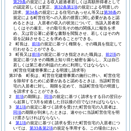
第29条
の規定による収入超過者若しくは高額所得者として
の認定若しくは更正、
第32条第1項
の規定による明渡しの
請求、
第34条
の規定による住宅のあっせん等又は
第38条
の
規定による町営住宅への入居の措置に関し必要があると認
めるときは、入居者の収入の状況について、当該入居者若
しくはその雇主、その取引先その他の関係人に報告を求
め、又は官公署に必要な書類を閲覧させ、若しくはその内
容を記録させることを求めることができる。
2
町長は、
前項
の規定に基づく権限を、その職員を指定して
行わせることができる。
3
町長又は
前項
の規定に基づき指定された職員は、
前2項
の
規定に基づきその職務上知り得た秘密を漏らし、又は自己
若しくは第三者の利益のために利用してはならない。
(町営住宅建替事業による明渡し請求等)
第37条
町長は、町営住宅建替事業の施行に伴い、町営住宅
を除却するために必要があると認めるときは、当該町営住
宅の入居者に対し、期限を定めて、当該町営住宅の明渡し
を請求することができる。
2
前項
の期限は、
同項
の規定に基づく請求をする日の翌日か
ら起算して3月を経過した日以後の日でなければならない。
3
第1項
の規定に基づく請求を受けた町営住宅の入居者は、
同項
の期限が到来したときは、速やかに当該町営住宅を明
け渡さなければならない。
4
第1項
の規定に基づく請求を受けた町営住宅の入居者につ
いては、
第33条第2項
の規定を準用する。
この場合におい