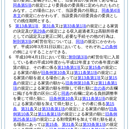
会の委員に委嘱された者と、旧委員会の委員長である者は
同条第5項
の規定により委員会の委員長に定められたものと
みなす。
この場合において、当該委員の任期は、
同条第4項
本文
の規定にかかわらず、当該委員の旧委員会の委員とし
ての残任期間とする。
5
第13条第1項
、
第31条
又は
第33条第1項
の規定による家賃
の決定及び
第29条
の規定による収入超過者又は高額所得者
としての認定又は更正に関し必要な手続その他の行為は、
附則第3項
の町営住宅については、
同項
の規定にかかわら
ず、平成10年3月31日以前においても、それぞれ
この条例
の例によりすることができる。
6
平成10年4月1日において現に
附則第3項
の町営住宅に入居
している者の平成10年度から平成12年度までの各年度の家
賃の額は、その者に係る
第13条第1項
又は
第15条
の規定に
よる家賃の額が
旧条例第10条
又は
第11条第1項
の規定によ
る家賃の額を超える場合にあっては
第13条第1項
又は
第15
条
の規定による家賃の額から
旧条例第10条
又は
第11条第1
項
の規定による家賃の額を控除して得た額に
次の表
の左欄
に掲げる年度の区分に応じ
同表
の右欄に定める負担調整率
を乗じて得た額に、
旧条例第10条
又は
第11条第1項
の規定
による家賃の額を加えて得た額とし、その者に係る
第15
条
、
第31条
又は
第33条第1項
の規定による家賃の額が
旧条
例第10条
又は
第11条第1項
の規定による家賃の額に
旧条例
第25条第1項
の規定による割増賃料を加えて得た額を超え
る場合にあっては
第15条
、
第31条
又は
第33条第1項
の規定