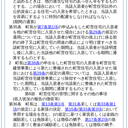
と認めるときは、他の適当な住宅のあっせん等をするもの
とする。
この場合において、当該入居者が町営住宅以外の
公的資金による住宅への入居を希望したときは、当該入居
を容易にするように特別の配慮をしなければならない。
(期間の通算)
第35条
町長が
第7条第1項
の申込みをした町営住宅の入居者
を他の町営住宅に入居させた場合における
第29条
の規定の
適用については、当該入居者が町営住宅の借上げに係る契
約の終了又は町営住宅の用途の廃止により明け渡すべき当
該町営住宅に入居していた期間は、当該入居者が当該明渡
し後に入居した当該他の町営住宅に入居している期間に通
算するものとする。
2
町長は
第38条
の申出をした町営住宅の入居者を町営住宅
建替事業により新たに整備された町営住宅の入居させた場
合における
第29条
の規定の適用については、当該入居者が
当該町営住宅建替事業により除却すべき町営住宅に入居し
ていた期間は、当該入居者が当該新たに整備された町営住
宅に入居している期間に通算するものとする。
第6節
町営住宅の管理に関するその他の事項
(収入状況の報告の徴収等)
第36条
町長は、
第13条第1項
、
第31条
若しくは
第33条第1
項
の規定による家賃の決定、
第15条
(
第33条第3項
において
準用する場合を含む。)
の規定に基づく家賃若しくは金銭の
減額若しくは免除若しくは徴収の猶予、
第17条第2項
の規
定に基づく敷金の減額若しくは免除若しくは徴収の猶予、