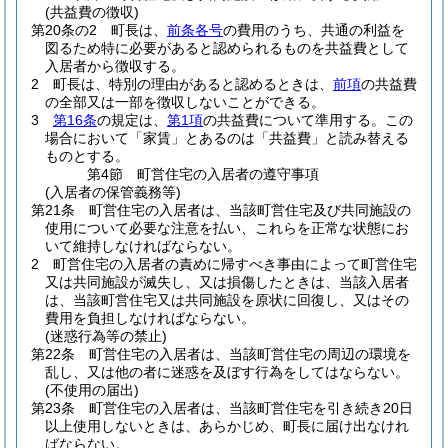
(共益費の徴収)
第20条の2
町長は、
前条各号
の費用のうち、共通の利益を
図るため特に必要があると認められるものを共益費として
入居者から徴収する。
2
町長は、特別の理由があると認めるときは、
前項
の共益費
の全部又は一部を徴収しないことができる。
3
第16条
の規定は、
第1項
の共益費について準用する。
この
場合において「家賃」とあるのは「共益費」と読み替える
ものとする。
第4節
町営住宅の入居者の遵守事項
(入居者の保管義務等)
第21条
町営住宅の入居者は、当該町営住宅及び共同施設の
使用について必要な注意を払い、これらを正常な状態にお
いて維持しなければならない。
2
町営住宅の入居者の責めに帰すべき事由によって町営住宅
又は共同施設が滅失し、又は損傷したときは、当該入居者
は、当該町営住宅又は共同施設を原状に回復し、又はその
費用を負担しなければならない。
(迷惑行為等の禁止)
第22条
町営住宅の入居者は、当該町営住宅の周辺の環境を
乱し、又は他の者に迷惑を及ぼす行為をしてはならない。
(不使用の届出)
第23条
町営住宅の入居者は、当該町営住宅を引き続き20日
以上使用しないときは、あらかじめ、町長に届け出なけれ
ばならない。