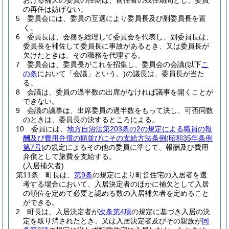
おける補欠の委員の任期は、前任者の残任期間とし、委員
の再任は妨げない。
5
委員会には、委員の互選により委員長及び副委員長を置
く。
6
委員長は、会務を総理して委員会を代表し、副委員長は、
委員長を補佐して委員長に事故があるとき、又は委員長が
欠けたときは、その職務を代理する。
7
委員会は、委員長がこれを招集し、委員会の会議
(以下
こ
の条
において「会議」という。)
の議長は、委員長が当た
る。
8
会議は、委員の過半数の出席がなければ議事を開くことが
できない。
9
会議の議事は、出席委員の過半数をもって決し、可否同数
のときは、委員長の決するところによる。
10
委員には、
地方自治法第203条の2の規定による職員の報
酬及び費用弁償の額並びにその支給方法条例
(昭和35年条例
第7号)
の規定によるその他の委員に準じて、報酬及び費用
弁償として旅費を支給する。
(入居補欠者)
第11条
町長は、
第9条
の規定により町営住宅の入居者を選
考する場合において、入居決定者のほかに補欠として入居
の順位を定めて必要と認める数の入居補欠者を定めること
ができる。
2
町長は、入居決定者が
次条第4項
の規定に基づき入居の決
定を取り消されたとき、又は入居決定者及びその親族が
同