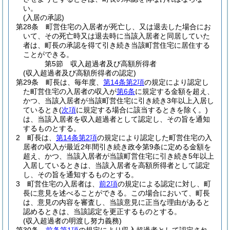
い。
(入居の承認)
第28条
町営住宅の入居者が死亡し、又は退去した場合にお
いて、その死亡時又は退去時に当該入居者と同居していた
者は、町長の承認を得て引き続き当該町営住宅に居住する
ことができる。
第5節
収入超過者及び高額所得者
(収入超過者及び高額所得者の認定)
第29条
町長は、毎年度、
第14条第2項
の規定により認定し
た町営住宅の入居者の収入が
第6条
に規定する金額を超え、
かつ、当該入居者が当該町営住宅に引き続き3年以上入居し
ているとき
(
次項
に規定する場合に該当するときを除く。)
は、当該入居者を収入超過者として認定し、その旨を通知
するものとする。
2
町長は、
第14条第2項
の規定により認定した町営住宅の入
居者の収入が最近2年間引き続き政令第9条に定める金額を
超え、かつ、当該入居者が当該町営住宅に引き続き5年以上
入居しているときは、当該入居者を高額所得者として認定
し、その旨を通知するものとする。
3
町営住宅の入居者は、
前2項
の規定による認定に対し、町
長に意見を述べることができる。
この場合において、町長
は、意見の内容を審査し、当該意見に正当な理由があると
認めるときは、当該認定を更正するものとする。
(収入超過者の明渡し努力義務)