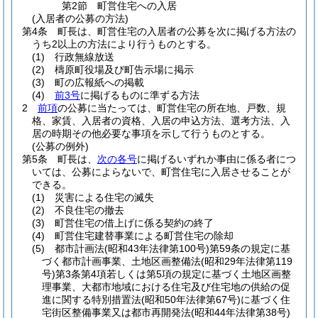
第2節
町営住宅への入居
(入居者の公募の方法)
第4条
町長は、町営住宅の入居者の公募を次に掲げる方法の
うち2以上の方法により行うものとする。
(1)
行政無線放送
(2)
檮原町役場及び町告示場に掲示
(3)
町の広報紙への掲載
(4)
前3号
に掲げるものに準ずる方法
2
前項
の公募に当たっては、町営住宅の所在地、戸数、規
格、家賃、入居者の資格、入居の申込方法、選考方法、入
居の時期その他必要な事項を示して行うものとする。
(公募の例外)
第5条
町長は、
次の各号
に掲げるいずれか事由に係る者につ
いては、公募によらないで、町営住宅に入居させることが
できる。
(1)
災害による住宅の滅失
(2)
不良住宅の撤去
(3)
町営住宅の借上げに係る契約の終了
(4)
町営住宅建替事業による町営住宅の除却
(5)
都市計画法
(昭和43年法律第100号)
第59条の規定に基
づく都市計画事業、土地区画整備法
(昭和29年法律第119
号)
第3条第4項若しくは第5項の規定に基づく土地区画整
理事業、大都市地域における住宅及び住宅地の供給の促
進に関する特別措置法
(昭和50年法律第67号)
に基づく住
宅街区整備事業又は都市再開発法
(昭和44年法律第38号)