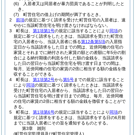
(6)
入居者又は同居者が暴力団員であることが判明したと
き。
(7)
町営住宅の借上げの期間が満了するとき。
2
前項
の規定に基づく請求を受けた町営住宅の入居者は、速
やかに当該町営住宅を明け渡さなければならない。
3
町長は、
第1項第1号
の規定に該当することにより
同項
の
規定に基づく請求をしたときは、当該請求を受けた町営住
宅の入居者から、当該入居者に係る
第12条第5項
の入居指
定日から当該請求をした日までの間は、近傍同種の住宅の
家賃とそれまでに納付された家賃の額との差額に年5分の割
合による納付期後の利息を付した額の金銭を、当該請求を
した日の翌日から当該町営住宅を明け渡す日までの間は、
毎月、近傍同種の住宅の家賃の2倍に相当する額の金銭を徴
収することができる。
4
町長は、
第1項第2号
から
第5号
までの規定に該当すること
により
同項
の規定に基づく請求をしたときは、当該請求を
受けた町営住宅の入居者から、当該請求をした日の翌日か
ら当該町営住宅を明け渡す日までの間は、毎月、近傍同種
の住宅の家賃の2倍に相当する額の金銭を徴収することがで
きる。
5
町長は、
第1項第6号
の規定に該当することにより
同項
の
規定に基づく請求をするときは、当該請求をする日の6月前
までに当該入居者にその旨を通知するものとする。
第3章
雑則
(町営住宅監理員及び町営住宅管理人)