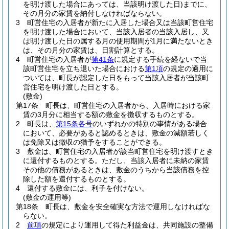
を明け渡した場合にあっては、当該明け渡した日)
までに、
その月分の家賃を納付しなければならない。
3
町営住宅の入居者が新たに入居した場合又は当該町営住宅
を明け渡した場合において、当該入居者の当該入居し、又
は明け渡した日の属する月の使用期間が1月に満たないとき
は、その月分の家賃は、日割計算とする。
4
町営住宅の入居者が
第41条
に規定する手続を経ないで当
該町営住宅を立ち退いた場合における
第1項
の規定の適用に
ついては、町長が認定した日をもって当該入居者が当該町
営住宅を明け渡した日とする。
(敷金)
第17条
町長は、町営住宅の入居者から、入居時における家
賃の3月分に相当する額の敷金を徴収するものとする。
2
町長は、
第15条各号
のいずれかの特別の事情がある場合
において、必要があると認めるときは、敷金の減額若しく
は免除又は徴収の猶予をすることができる。
3
敷金は、町営住宅の入居者が該当町営住宅を明け渡すとき
に還付するものとする。
ただし、当該入居者に未納の家賃
その他の債務があるときは、敷金のうちから当該債務を控
除した額を還付するものとする。
4
還付する敷金には、利子を付けない。
(敷金の運用等)
第18条
町長は、敷金を安全確実な方法で運用しなければな
らない。
2
前項
の規定により運用して得た利益金は、共同施設の整備