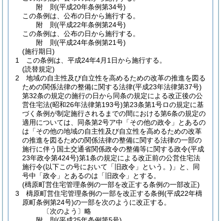
附
則
(平成20年
条例第34号)
この条例は、公布の日から施行する。
附
則
(平成22年
条例第24号)
この条例は、公布の日から施行する。
附
則
(平成24年
条例第21号)
(施行期日)
1
この条例は、平成24年4月1日から施行する。
(読替規定)
2
地域の自主性及び自立性を高めるための改革の推進を図る
ための関係法律の整備に関する法律
(平成23年法律第37号)
第32条の規定の施行の日から同条の規定による改正後の公
営住宅法
(昭和26年法律第193号)
第23条第1号ロの規定に基
づく条例が制定施行されるまでの間における第6条の規定の
適用については、同条第2号ア中「その他の政令」とあるの
は「その他の地域の自主性及び自立性を高めるための改革
の推進を図るための関係法律の整備に関する法律の一部の
施行に伴う国土交通省関係政令の整備等に関する政令
(平成
23年政令第424号)
第1条の規定による改正前の公営住宅法
施行令
(以下この号において「旧政令」という。)
」と、同
号中「政令」とあるのは「旧政令」とする。
(檮原町営住宅管理条例の一部を改正する条例の一部改正)
3
檮原町営住宅管理条例の一部を改正する条例
(平成22年檮
原町条例第24号)
の一部を次のように改正する。
〔次のよう〕略
附
則
(平成25年
条例第5号)