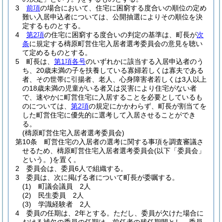
3
前項
の場合において、住宅に困窮する度合いの順位の定め
難い入居申込者については、公開抽選によりその順位を決
定するものとする。
4
第2項
の住宅に困窮する度合いの判定の基準は、町長が
次
条
に規定する檮原町営住宅入居者選考委員会の意見を聴い
て定めるものとする。
5
町長は、
第1項各号
のいずれかに該当する入居申込者のう
ち、20歳未満の子を扶養している寡婦若しくは寡夫である
者、その世帯に引揚者、老人、心身障害者若しくは3人以上
の18歳未満の児童がいる者又は災害により住宅がない者
で、速やかに町営住宅に入居することを必要としているも
のについては、
第2項
の規定にかかわらず、町長が割当てを
した町営住宅に優先的に選考して入居させることができ
る。
(檮原町営住宅入居者選考委員会)
第10条
町営住宅の入居者の選考に関する事項を調査審議さ
せるため、檮原町営住宅入居者選考委員会
(以下「委員会」
という。)
を置く。
2
委員会は、委員6人で組織する。
3
委員は、次に掲げる者について町長が委嘱する。
(1)
町議会議員 2人
(2)
民生委員 2人
(3)
学識経験者 2人
4
委員の任期は、2年とする。
ただし、委員が欠けた場合に