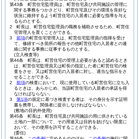
第43条
町営住宅監理員は、町営住宅及び共同施設の管理に
関する事務をつかさどり、町営住宅及びその環境を良好な
状況に維持するよう町営住宅の入居者に必要な指導を与え
るものとする。
2
町長は、町営住宅監理員の職務を補助させるため、町営住
宅管理人を置くことができる。
3
前項
の町営住宅管理人は、町営住宅監理員の指揮を受け
て、修繕すべき箇所の報告その他町営住宅の入居者との連
絡に関する事務に従事するものとする。
(立入検査等)
第44条
町長は、町営住宅の管理上必要があると認めるとき
は、町営住宅監理員又は町長の指定した者に町営住宅の検
査をさせ、又は町営住宅の入居者に対し、適当な指示をさ
せることができる。
2
前項
の検査において、現に使用している町営住宅に立ち入
るときは、あらかじめ、当該町営住宅の入居者の承諾を得
なければならない。
3
第1項
の規定に基づき検査する者は、その身分を示す証明
書を携帯し、関係者に提示しなければならない。
(敷地の目的外使用)
第45条
町長は、町営住宅及び共同施設の用に供されている
土地の一部について、その用途又は目的を妨げない限度に
おいて、その使用を許可することができる。
(委任)
第46条
この条例
に定めるもののほか、
この条例
の施行に関