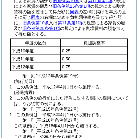
による家賃の額から
旧条例第10条
又は
第11条第1項
の規定
による家賃の額及び
旧条例第25条第1項
の規定による割増
賃料の額を控除して得た額に
同表
の左欄に掲げる年度の区
分に応じ
同表
の右欄に定める負担調整率を乗じて得た額
に、
旧条例第10条
又は
第11条第1項
の規定による家賃の額
及び
旧条例第25条第1項
の規定による割増賃料の額を加え
て得た額とする。
年度の区分
負担調整率
平成10年度
0.25
平成11年度
0.50
平成12年度
0.75
附
則
(平成12年
条例第19号)
(施行期日)
1
この条例は、平成12年4月1日から施行する。
(経過措置)
2
この条例の施行前にした行為に対する罰則の適用について
は、なお従前の例による。
附
則
(平成15年
条例第22号)
1
この条例は、平成15年4月1日から施行する。
附
則
(平成18年
条例第27号)
この条例は、平成18年4月1日から施行する。
附
則
(平成20年
条例第21号)
この条例は、公布の日から施行する。