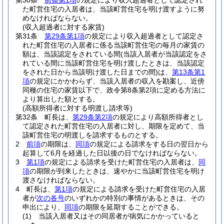
第30条
前条第1項
の規定により収入超過者として認定され
た町営住宅の入居者は、当該町営住宅を明け渡すように努
めなければならない。
(収入超過者に対する家賃)
第31条
第29条第1項
の規定により収入超過者として認定さ
れた町営住宅の入居者に係る当該町営住宅の毎月の家賃の
額は、当該認定をされている間
(当該入居者が当該認定をさ
れている間に当該町営住宅を明け渡したときは、当該認定
をされた日から当該明け渡した日までの間)
は、
第13条第1
項
の規定にかかわらず、当該入居者の収入を勘案し、近傍
同種の住宅の家賃以下で、政令第8条第2項に定める方法に
より算出した額とする。
(高額所得者に対する明渡し請求等)
第32条
町長は、
第29条第2項
の規定により高額所得者とし
て認定された町営住宅の入居者に対し、期限を定めて、当
該町営住宅の明渡しを請求するものとする。
2
前項
の期限は、
同項
の規定による請求をする日の翌日から
起算して6月を経過した日以後の日でなければならない。
3
第1項
の規定による請求を受けた町営住宅の入居者は、
同
項
の期限が到来したときは、速やかに当該町営住宅を明け
渡さなければならない。
4
町長は、
第1項
の規定による請求を受けた町営住宅の入居
者が
次の各号
のいずれかの特別の事情があるときは、その
申出により、
同項
の期限を延期することができる。
(1)
当該入居者又はその同居者が病気にかかっていると