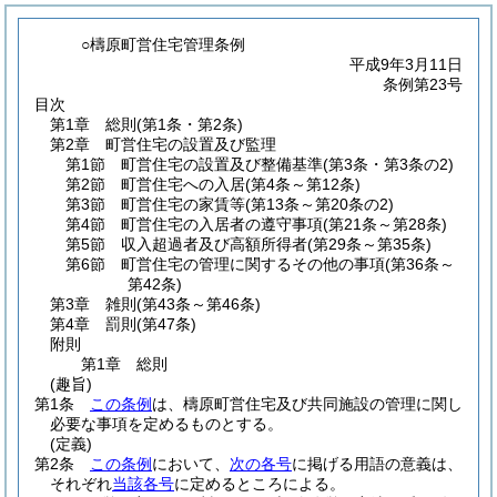
○檮原町営住宅管理条例
平成9年3月11日
条例第23号
目次
第1章
総則
(第1条・第2条)
第2章
町営住宅の設置及び監理
第1節
町営住宅の設置及び整備基準
(第3条・第3条の2)
第2節
町営住宅への入居
(第4条～第12条)
第3節
町営住宅の家賃等
(第13条～第20条の2)
第4節
町営住宅の入居者の遵守事項
(第21条～第28条)
第5節
収入超過者及び高額所得者
(第29条～第35条)
第6節
町営住宅の管理に関するその他の事項
(第36条～
第42条)
第3章
雑則
(第43条～第46条)
第4章
罰則
(第47条)
附則
第1章
総則
(趣旨)
第1条
この条例
は、檮原町営住宅及び共同施設の管理に関し
必要な事項を定めるものとする。
(定義)
第2条
この条例
において、
次の各号
に掲げる用語の意義は、
それぞれ
当該各号
に定めるところによる。