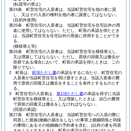
(転貸等の禁止)
第24条
町営住宅の入居者は、当該町営住宅を他の者に貸
し、又はその入居の権利を他の者に譲渡してはならない。
(目的外使用)
第25条
町営住宅の入居者は、当該町営住宅を住宅以外の用
途に使用してはならない。
ただし、町長の承認を得たとき
は、当該町営住宅を住宅以外の用途に併用することができ
る。
(模様替え等)
第26条
町営住宅の入居者は、当該町営住宅を模様替えし、
又は増築してはならない。
ただし、原状の回復又は撤去が
容易である場合において、町長の承認を得たときは、この
限りでない。
2
町長は、
前項ただし書
の承認をするに当たり、町営住宅の
入居者が当該町営住宅を明け渡すときは、当該入居者の費
用で原状の回復又は撤去をすることを条件とするものとす
る。
3
町営住宅の入居者は、
第1項ただし書
の承認を得ずに当該
町営住宅を模様替えし、又は増築したときは、自己の費用
で原状の回復又は撤去をしなければならない。
(同居の承認)
第27条
町営住宅の入居者は、当該町営住宅への入居の際に
同居した親族
(婚姻の届出をしないが事実上婚姻関係と同様
の事情にあるその他婚姻の予約者を含む。)
以外の者を同居
させようとするときは、町長の承認を得なければならな