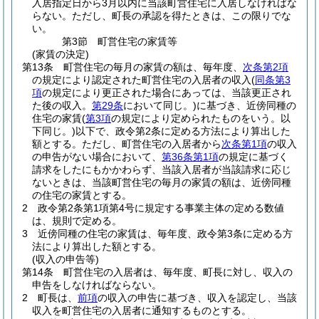
入居指定日から3月以内に当該町営住宅に入居しなければな
らない。
ただし、町長の承認を得たときは、この限りでな
い。
第3節
町営住宅の家賃等
(家賃の決定)
第13条
町営住宅の毎月の家賃の額は、毎年度、
次条第2項
の規定により認定された町営住宅の入居者の収入
(
同条第3
項
の規定により更正された場合にあっては、当該更正され
た後の収入。
第29条
において同じ。)
に基づき、近傍同種の
住宅の家賃
(
第3項
の規定により定められたものをいう。以
下同じ。)
以下で、政令第2条に定める方法により算出した
額とする。
ただし、町営住宅の入居者から
次条第1項
の収入
の申告がない場合において、
第36条第1項
の規定に基づく
請求をしたにもかかわらず、当該入居者が当該請求に応じ
ないときは、当該町営住宅の毎月の家賃の額は、近傍同種
の住宅の家賃とする。
2
政令第2条第1項第4号に規定する事業主体の定める数値
は、規則で定める。
3
近傍同種の住宅の家賃は、毎年度、政令第3条に定める方
法により算出した額とする。
(収入の申告等)
第14条
町営住宅の入居者は、毎年度、町長に対し、収入の
申告をしなければならない。
2
町長は、
前項
の収入の申告に基づき、収入を認定し、当該
収入を町営住宅の入居者に通知するものとする。