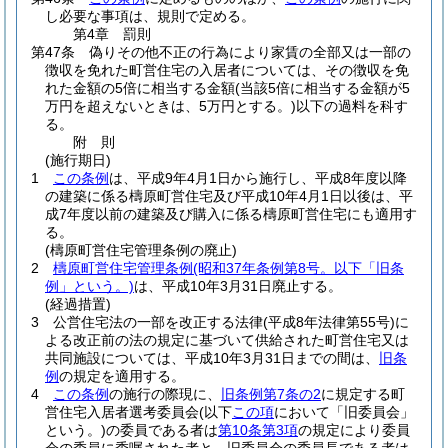
し必要な事項は、規則で定める。
第4章
罰則
第47条
偽りその他不正の行為により家賃の全部又は一部の
徴収を免れた町営住宅の入居者については、その徴収を免
れた金額の5倍に相当する金額
(当該5倍に相当する金額が5
万円を超えないときは、5万円とする。)
以下の過料を科す
る。
附
則
(施行期日)
1
この条例
は、平成9年4月1日から施行し、平成8年度以降
の建築に係る檮原町営住宅及び平成10年4月1日以後は、平
成7年度以前の建築及び購入に係る檮原町営住宅にも適用す
る。
(檮原町営住宅管理条例の廃止)
2
檮原町営住宅管理条例
(昭和37年条例第8号。以下「旧条
例」という。)
は、平成10年3月31日廃止する。
(経過措置)
3
公営住宅法の一部を改正する法律
(平成8年法律第55号)
に
よる改正前の法の規定に基づいて供給された町営住宅又は
共同施設については、平成10年3月31日までの間は、
旧条
例
の規定を適用する。
4
この条例
の施行の際現に、
旧条例第7条の2
に規定する町
営住宅入居者選考委員会
(以下
この項
において「旧委員会」
という。)
の委員である者は
第10条第3項
の規定により委員