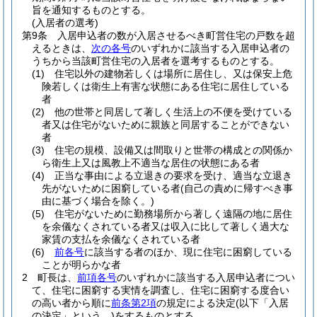
旨を通知するものとする。
(入居者の選考)
第9条
入居申込者の数が入居させるべき町営住宅の戸数を超
えるときは、
次の各号
のいずれかに該当する入居申込者の
うちから当該町営住宅の入居者を選考するものとする。
(1)
住宅以外の建物若しくは場所に居住し、又は保安上危
険若しくは衛生上有害な状態にある住宅に居住している
者
(2)
他の世帯と同居して著しく生活上の不便を受けている
者又は住宅がないために親族と同居することができない
者
(3)
住宅の規模、設備又は間取りと世帯の構成との関係か
ら衛生上又は風教上不適当な居住の状態にある者
(4)
正当な事由による立退きの要求を受け、適当な立退き
先がないために困窮している者
(自己の責めに帰すべき事
由に基づく場合を除く。)
(5)
住宅がないために勤務場所から著しく遠隔の地に居住
を余儀なくされている者又は収入に比して著しく過大な
家賃の支払を余儀なくされている者
(6)
前各号
に該当する者のほか、現に住宅に困窮している
ことが明らかな者
2
町長は、
前項各号
のいずれかに該当する入居申込者につい
て、住宅に困窮する実情を調査し、住宅に困窮する度合い
の高い者から順に
前条第2項
の規定による決定
(以下「入居
の決定」という。)
をするものとする。