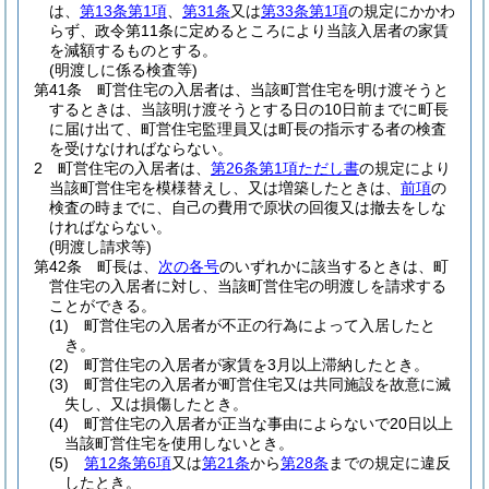
は、
第13条第1項
、
第31条
又は
第33条第1項
の規定にかかわ
らず、政令第11条に定めるところにより当該入居者の家賃
を減額するものとする。
(明渡しに係る検査等)
第41条
町営住宅の入居者は、当該町営住宅を明け渡そうと
するときは、当該明け渡そうとする日の10日前までに町長
に届け出て、町営住宅監理員又は町長の指示する者の検査
を受けなければならない。
2
町営住宅の入居者は、
第26条第1項ただし書
の規定により
当該町営住宅を模様替えし、又は増築したときは、
前項
の
検査の時までに、自己の費用で原状の回復又は撤去をしな
ければならない。
(明渡し請求等)
第42条
町長は、
次の各号
のいずれかに該当するときは、町
営住宅の入居者に対し、当該町営住宅の明渡しを請求する
ことができる。
(1)
町営住宅の入居者が不正の行為によって入居したと
き。
(2)
町営住宅の入居者が家賃を3月以上滞納したとき。
(3)
町営住宅の入居者が町営住宅又は共同施設を故意に滅
失し、又は損傷したとき。
(4)
町営住宅の入居者が正当な事由によらないで20日以上
当該町営住宅を使用しないとき。
(5)
第12条第6項
又は
第21条
から
第28条
までの規定に違反
したとき。