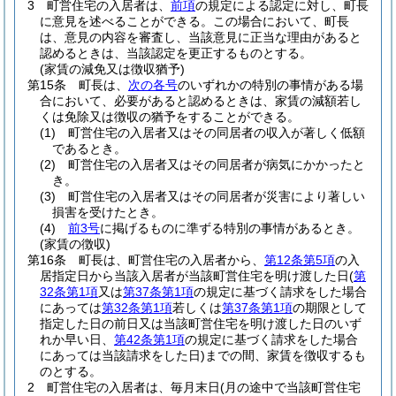
3
町営住宅の入居者は、
前項
の規定による認定に対し、町長
に意見を述べることができる。
この場合において、町長
は、意見の内容を審査し、当該意見に正当な理由があると
認めるときは、当該認定を更正するものとする。
(家賃の減免又は徴収猶予)
第15条
町長は、
次の各号
のいずれかの特別の事情がある場
合において、必要があると認めるときは、家賃の減額若し
くは免除又は徴収の猶予をすることができる。
(1)
町営住宅の入居者又はその同居者の収入が著しく低額
であるとき。
(2)
町営住宅の入居者又はその同居者が病気にかかったと
き。
(3)
町営住宅の入居者又はその同居者が災害により著しい
損害を受けたとき。
(4)
前3号
に掲げるものに準ずる特別の事情があるとき。
(家賃の徴収)
第16条
町長は、町営住宅の入居者から、
第12条第5項
の入
居指定日から当該入居者が当該町営住宅を明け渡した日
(
第
32条第1項
又は
第37条第1項
の規定に基づく請求をした場合
にあっては
第32条第1項
若しくは
第37条第1項
の期限として
指定した日の前日又は当該町営住宅を明け渡した日のいず
れか早い日、
第42条第1項
の規定に基づく請求をした場合
にあっては当該請求をした日)
までの間、家賃を徴収するも
のとする。
2
町営住宅の入居者は、毎月末日
(月の途中で当該町営住宅