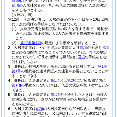
条第6項
の規定に従わず町営住宅に入居しなかったときは、
前項
の入居補欠者のうちから入居の順位に従い入居の決定
をするものとする。
(入居の手続)
第12条
入居決定者は、入居の決定のあった日から10日以内
に、次に掲げる手続をしなければならない。
(1)
入居決定者と同程度以上の収入を有する者で、町長が
適当と認める連帯保証人2人の連署する誓約書を提出する
こと。
(2)
第17条第1項
の規定により敷金を納付すること。
2
入居決定者は、やむを得ない事情により
前項
の手続を
同項
に定める期間内にすることができないときは、
同項
の規定
にかかわらず、町長が指示する期間内に
同項
の手続をしな
ければならない。
3
町長は、特別の事情があると認める者に対しては、
第1項
第1号
の誓約書に連帯保証人の連署を必要としないこととす
ることができる。
4
町長は、入居決定者が
第1項
又は
第2項
に定める期間内に
第1項
の手続をしないときは、入居の決定を取り消すことが
できる。
5
町長は、入居決定者が
第1項
の手続をしたときは、当該入
居決定者に対し、速やかに町営住宅の入居指定日を通知す
るものとする。
6
入居決定者は
前項
の入居指定日から20日以内に、当該入
居決定者と現に同居し、又は同居しようとする親族は当該