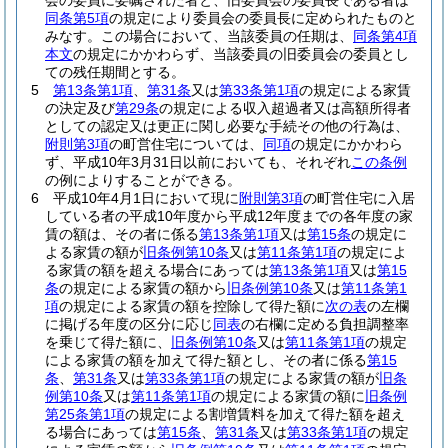
会の委員に委嘱された者と、旧委員会の委員長である者は
同条第5項
の規定により委員会の委員長に定められたものと
みなす。
この場合において、当該委員の任期は、
同条第4項
本文
の規定にかかわらず、当該委員の旧委員会の委員とし
ての残任期間とする。
5
第13条第1項
、
第31条
又は
第33条第1項
の規定による家賃
の決定及び
第29条
の規定による収入超過者又は高額所得者
としての認定又は更正に関し必要な手続その他の行為は、
附則第3項
の町営住宅については、
同項
の規定にかかわら
ず、平成10年3月31日以前においても、それぞれ
この条例
の例によりすることができる。
6
平成10年4月1日において現に
附則第3項
の町営住宅に入居
している者の平成10年度から平成12年度までの各年度の家
賃の額は、その者に係る
第13条第1項
又は
第15条
の規定に
よる家賃の額が
旧条例第10条
又は
第11条第1項
の規定によ
る家賃の額を超える場合にあっては
第13条第1項
又は
第15
条
の規定による家賃の額から
旧条例第10条
又は
第11条第1
項
の規定による家賃の額を控除して得た額に
次の表
の左欄
に掲げる年度の区分に応じ
同表
の右欄に定める負担調整率
を乗じて得た額に、
旧条例第10条
又は
第11条第1項
の規定
による家賃の額を加えて得た額とし、その者に係る
第15
条
、
第31条
又は
第33条第1項
の規定による家賃の額が
旧条
例第10条
又は
第11条第1項
の規定による家賃の額に
旧条例
第25条第1項
の規定による割増賃料を加えて得た額を超え
る場合にあっては
第15条
、
第31条
又は
第33条第1項
の規定