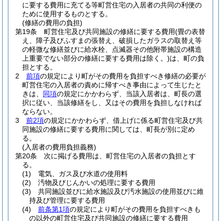
に要する費用に充てる等町営住宅の入居者の共同の利便の
ために使用するものとする。
(修繕の費用の負担)
第19条
町営住宅及び共同施設の修繕に要する費用
(畳の表替
え、障子及びふすまの張替え、破損したガラスの取替え等
の軽微な修繕並びに給水栓、点滅器その他附帯施設の構造
上重要でない部分の修繕に要する費用は除く。)
は、町の負
担とする。
2
前項
の規定により町がその費用を負担すべき修繕の必要が
町営住宅の入居者の責めに帰すべき事由によって生じたと
きは、
同項
の規定にかかわらず、当該入居者は、町長の選
択に従い、当該修繕をし、又はその費用を負担しなければ
ならない。
3
前2項
の規定にかかわらず、借上げに係る町営住宅及び共
同施設の修繕に要する費用に関しては、町長が別に定め
る。
(入居者の費用負担義務)
第20条
次に掲げる費用は、町営住宅の入居者の負担とす
る。
(1)
電気、ガス及び水道の使用料
(2)
汚物及びじんかいの処理に要する費用
(3)
共同施設並びに給水施設及び汚水施設の使用並びに維
持及び管理に要する費用
(4)
前条第1項
の規定により町がその費用を負担すべきも
の以外の町営住宅及び共同施設の修繕に要する費用