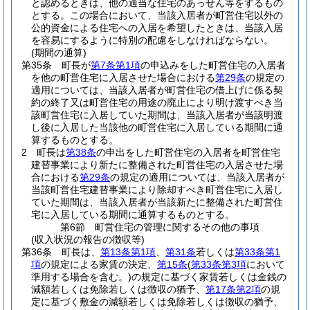
と認めるときは、他の適当な住宅のあっせん等をするもの
とする。
この場合において、当該入居者が町営住宅以外の
公的資金による住宅への入居を希望したときは、当該入居
を容易にするように特別の配慮をしなければならない。
(期間の通算)
第35条
町長が
第7条第1項
の申込みをした町営住宅の入居者
を他の町営住宅に入居させた場合における
第29条
の規定の
適用については、当該入居者が町営住宅の借上げに係る契
約の終了又は町営住宅の用途の廃止により明け渡すべき当
該町営住宅に入居していた期間は、当該入居者が当該明渡
し後に入居した当該他の町営住宅に入居している期間に通
算するものとする。
2
町長は
第38条
の申出をした町営住宅の入居者を町営住宅
建替事業により新たに整備された町営住宅の入居させた場
合における
第29条
の規定の適用については、当該入居者が
当該町営住宅建替事業により除却すべき町営住宅に入居し
ていた期間は、当該入居者が当該新たに整備された町営住
宅に入居している期間に通算するものとする。
第6節
町営住宅の管理に関するその他の事項
(収入状況の報告の徴収等)
第36条
町長は、
第13条第1項
、
第31条
若しくは
第33条第1
項
の規定による家賃の決定、
第15条
(
第33条第3項
において
準用する場合を含む。)
の規定に基づく家賃若しくは金銭の
減額若しくは免除若しくは徴収の猶予、
第17条第2項
の規
定に基づく敷金の減額若しくは免除若しくは徴収の猶予、