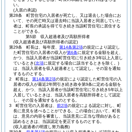
い。
(入居の承認)
第28条
町営住宅の入居者が死亡し、又は退去した場合にお
いて、その死亡時又は退去時に当該入居者と同居していた
者は、町長の承認を得て引き続き当該町営住宅に居住する
ことができる。
第5節
収入超過者及び高額所得者
(収入超過者及び高額所得者の認定)
第29条
町長は、毎年度、
第14条第2項
の規定により認定し
た町営住宅の入居者の収入が
第6条
に規定する金額を超え、
かつ、当該入居者が当該町営住宅に引き続き3年以上入居し
ているとき
(
次項
に規定する場合に該当するときを除く。)
は、当該入居者を収入超過者として認定し、その旨を通知
するものとする。
2
町長は、
第14条第2項
の規定により認定した町営住宅の入
居者の収入が最近2年間引き続き政令第9条に定める金額を
超え、かつ、当該入居者が当該町営住宅に引き続き5年以上
入居しているときは、当該入居者を高額所得者として認定
し、その旨を通知するものとする。
3
町営住宅の入居者は、
前2項
の規定による認定に対し、町
長に意見を述べることができる。
この場合において、町長
は、意見の内容を審査し、当該意見に正当な理由があると
認めるときは、当該認定を更正するものとする。
(収入超過者の明渡し努力義務)