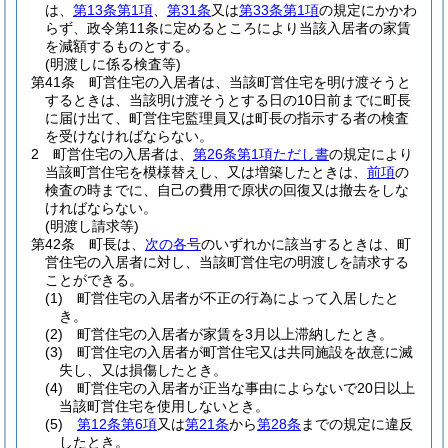
は、
第13条第1項
、
第31条
又は
第33条第1項
の規定にかかわ
らず、政令第11条に定めるところにより当該入居者の家賃
を減額するものとする。
(明渡しに係る検査等)
第41条
町営住宅の入居者は、当該町営住宅を明け渡そうと
するときは、当該明け渡そうとする日の10日前までに町長
に届け出て、町営住宅監理員又は町長の指示する者の検査
を受けなければならない。
2
町営住宅の入居者は、
第26条第1項ただし書
の規定により
当該町営住宅を模様替えし、又は増築したときは、
前項
の
検査の時までに、自己の費用で原状の回復又は撤去をしな
ければならない。
(明渡し請求等)
第42条
町長は、
次の各号
のいずれかに該当するときは、町
営住宅の入居者に対し、当該町営住宅の明渡しを請求する
ことができる。
(1)
町営住宅の入居者が不正の行為によって入居したと
き。
(2)
町営住宅の入居者が家賃を3月以上滞納したとき。
(3)
町営住宅の入居者が町営住宅又は共同施設を故意に滅
失し、又は損傷したとき。
(4)
町営住宅の入居者が正当な事由によらないで20日以上
当該町営住宅を使用しないとき。
(5)
第12条第6項
又は
第21条
から
第28条
までの規定に違反
したとき。