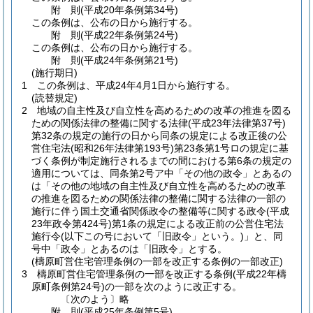
附
則
(平成20年
条例第34号)
この条例は、公布の日から施行する。
附
則
(平成22年
条例第24号)
この条例は、公布の日から施行する。
附
則
(平成24年
条例第21号)
(施行期日)
1
この条例は、平成24年4月1日から施行する。
(読替規定)
2
地域の自主性及び自立性を高めるための改革の推進を図る
ための関係法律の整備に関する法律
(平成23年法律第37号)
第32条の規定の施行の日から同条の規定による改正後の公
営住宅法
(昭和26年法律第193号)
第23条第1号ロの規定に基
づく条例が制定施行されるまでの間における第6条の規定の
適用については、同条第2号ア中「その他の政令」とあるの
は「その他の地域の自主性及び自立性を高めるための改革
の推進を図るための関係法律の整備に関する法律の一部の
施行に伴う国土交通省関係政令の整備等に関する政令
(平成
23年政令第424号)
第1条の規定による改正前の公営住宅法
施行令
(以下この号において「旧政令」という。)
」と、同
号中「政令」とあるのは「旧政令」とする。
(檮原町営住宅管理条例の一部を改正する条例の一部改正)
3
檮原町営住宅管理条例の一部を改正する条例
(平成22年檮
原町条例第24号)
の一部を次のように改正する。
〔次のよう〕略
附
則
(平成25年
条例第5号)