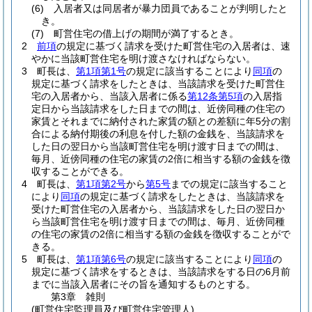
(6)
入居者又は同居者が暴力団員であることが判明したと
き。
(7)
町営住宅の借上げの期間が満了するとき。
2
前項
の規定に基づく請求を受けた町営住宅の入居者は、速
やかに当該町営住宅を明け渡さなければならない。
3
町長は、
第1項第1号
の規定に該当することにより
同項
の
規定に基づく請求をしたときは、当該請求を受けた町営住
宅の入居者から、当該入居者に係る
第12条第5項
の入居指
定日から当該請求をした日までの間は、近傍同種の住宅の
家賃とそれまでに納付された家賃の額との差額に年5分の割
合による納付期後の利息を付した額の金銭を、当該請求を
した日の翌日から当該町営住宅を明け渡す日までの間は、
毎月、近傍同種の住宅の家賃の2倍に相当する額の金銭を徴
収することができる。
4
町長は、
第1項第2号
から
第5号
までの規定に該当すること
により
同項
の規定に基づく請求をしたときは、当該請求を
受けた町営住宅の入居者から、当該請求をした日の翌日か
ら当該町営住宅を明け渡す日までの間は、毎月、近傍同種
の住宅の家賃の2倍に相当する額の金銭を徴収することがで
きる。
5
町長は、
第1項第6号
の規定に該当することにより
同項
の
規定に基づく請求をするときは、当該請求をする日の6月前
までに当該入居者にその旨を通知するものとする。
第3章
雑則
(町営住宅監理員及び町営住宅管理人)