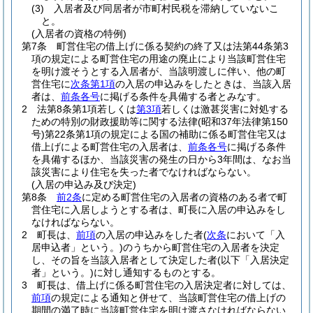
(3)
入居者及び同居者が市町村民税を滞納していないこ
と。
(入居者の資格の特例)
第7条
町営住宅の借上げに係る契約の終了又は法第44条第3
項の規定による町営住宅の用途の廃止により当該町営住宅
を明け渡そうとする入居者が、当該明渡しに伴い、他の町
営住宅に
次条第1項
の入居の申込みをしたときは、当該入居
者は、
前条各号
に掲げる条件を具備する者とみなす。
2
法第8条第1項若しくは
第3項
若しくは激甚災害に対処する
ための特別の財政援助等に関する法律
(昭和37年法律第150
号)
第22条第1項の規定による国の補助に係る町営住宅又は
借上げによる町営住宅の入居者は、
前条各号
に掲げる条件
を具備するほか、当該災害の発生の日から3年間は、なお当
該災害により住宅を失った者でなければならない。
(入居の申込み及び決定)
第8条
前2条
に定める町営住宅の入居者の資格のある者で町
営住宅に入居しようとする者は、町長に入居の申込みをし
なければならない。
2
町長は、
前項
の入居の申込みをした者
(
次条
において「入
居申込者」という。)
のうちから町営住宅の入居者を決定
し、その旨を当該入居者として決定した者
(以下「入居決定
者」という。)
に対し通知するものとする。
3
町長は、借上げに係る町営住宅の入居決定者に対しては、
前項
の規定による通知と併せて、当該町営住宅の借上げの
期間の満了時に当該町営住宅を明け渡さなければならない