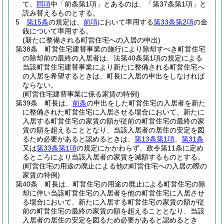
て、
同項
中「前条第1項」とあるのは、「第37条第1項」と
読み替えるものとする。
5
第15条
の規定は、
前項
において準用する
第33条第2項
の金
銭について準用する。
(新たに整備される町営住宅への入居の申出)
第38条
町営住宅建替事業の施行により除却すべき町営住宅
の除却前の最終の入居者は、法第40条第1項の規定による
当該町営住宅建替事業により新たに整備される町営住宅へ
の入居を希望するときは、町長に入居の申出をしなければ
ならない。
(町営住宅建替事業に係る家賃の特例)
第39条
町長は、
前条
の申出をした町営住宅の入居者を新た
に整備された町営住宅に入居させる場合において、新たに
入居する町営住宅の家賃の額が従前の町営住宅の最終の家
賃の額を超えることとなり、当該入居者の居住の安定を図
るため必要があると認めるときは、
第13条第1項
、
第31条
又は
第33条第1項
の規定にかかわらず、政令第11条に定め
るところにより当該入居者の家賃を減額するものとする。
(町営住宅の用途の廃止による他の町営住宅への入居の際の
家賃の特例)
第40条
町長は、町営住宅の用途の廃止による町営住宅の除
却に伴い当該町営住宅の入居者を他の町営住宅に入居させ
る場合において、新たに入居する町営住宅の家賃の額が従
前の町営住宅の最終の家賃の額を超えることとなり、当該
入居者の居住の安定を図るため必要があると認めるとき