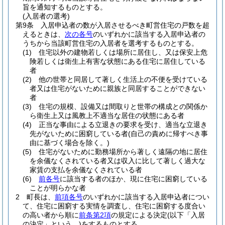
旨を通知するものとする。
(入居者の選考)
第9条
入居申込者の数が入居させるべき町営住宅の戸数を超
えるときは、
次の各号
のいずれかに該当する入居申込者の
うちから当該町営住宅の入居者を選考するものとする。
(1)
住宅以外の建物若しくは場所に居住し、又は保安上危
険若しくは衛生上有害な状態にある住宅に居住している
者
(2)
他の世帯と同居して著しく生活上の不便を受けている
者又は住宅がないために親族と同居することができない
者
(3)
住宅の規模、設備又は間取りと世帯の構成との関係か
ら衛生上又は風教上不適当な居住の状態にある者
(4)
正当な事由による立退きの要求を受け、適当な立退き
先がないために困窮している者
(自己の責めに帰すべき事
由に基づく場合を除く。)
(5)
住宅がないために勤務場所から著しく遠隔の地に居住
を余儀なくされている者又は収入に比して著しく過大な
家賃の支払を余儀なくされている者
(6)
前各号
に該当する者のほか、現に住宅に困窮している
ことが明らかな者
2
町長は、
前項各号
のいずれかに該当する入居申込者につい
て、住宅に困窮する実情を調査し、住宅に困窮する度合い
の高い者から順に
前条第2項
の規定による決定
(以下「入居
の決定」という。)
をするものとする。