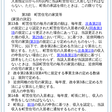
入居指定日から3月以内に当該町営住宅に入居しなければな
らない。
ただし、町長の承認を得たときは、この限りでな
い。
第3節
町営住宅の家賃等
(家賃の決定)
第13条
町営住宅の毎月の家賃の額は、毎年度、
次条第2項
の規定により認定された町営住宅の入居者の収入
(
同条第3
項
の規定により更正された場合にあっては、当該更正され
た後の収入。
第29条
において同じ。)
に基づき、近傍同種の
住宅の家賃
(
第3項
の規定により定められたものをいう。以
下同じ。)
以下で、政令第2条に定める方法により算出した
額とする。
ただし、町営住宅の入居者から
次条第1項
の収入
の申告がない場合において、
第36条第1項
の規定に基づく
請求をしたにもかかわらず、当該入居者が当該請求に応じ
ないときは、当該町営住宅の毎月の家賃の額は、近傍同種
の住宅の家賃とする。
2
政令第2条第1項第4号に規定する事業主体の定める数値
は、規則で定める。
3
近傍同種の住宅の家賃は、毎年度、政令第3条に定める方
法により算出した額とする。
(収入の申告等)
第14条
町営住宅の入居者は、毎年度、町長に対し、収入の
申告をしなければならない。
2
町長は、
前項
の収入の申告に基づき、収入を認定し、当該
収入を町営住宅の入居者に通知するものとする。