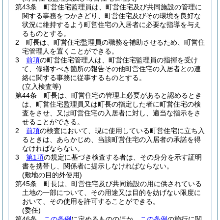
第43条
町営住宅監理員は、町営住宅及び共同施設の管理に
関する事務をつかさどり、町営住宅及びその環境を良好な
状況に維持するよう町営住宅の入居者に必要な指導を与え
るものとする。
2
町長は、町営住宅監理員の職務を補助させるため、町営住
宅管理人を置くことができる。
3
前項
の町営住宅管理人は、町営住宅監理員の指揮を受け
て、修繕すべき箇所の報告その他町営住宅の入居者との連
絡に関する事務に従事するものとする。
(立入検査等)
第44条
町長は、町営住宅の管理上必要があると認めるとき
は、町営住宅監理員又は町長の指定した者に町営住宅の検
査をさせ、又は町営住宅の入居者に対し、適当な指示をさ
せることができる。
2
前項
の検査において、現に使用している町営住宅に立ち入
るときは、あらかじめ、当該町営住宅の入居者の承諾を得
なければならない。
3
第1項
の規定に基づき検査する者は、その身分を示す証明
書を携帯し、関係者に提示しなければならない。
(敷地の目的外使用)
第45条
町長は、町営住宅及び共同施設の用に供されている
土地の一部について、その用途又は目的を妨げない限度に
おいて、その使用を許可することができる。
(委任)
第46条
この条例
に定めるもののほか、
この条例
の施行に関