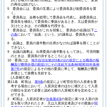
おける補欠の委員の任期は、前任者の残任期間とし、委員
の再任は妨げない。
5
委員会には、委員の互選により委員長及び副委員長を置
く。
6
委員長は、会務を総理して委員会を代表し、副委員長は、
委員長を補佐して委員長に事故があるとき、又は委員長が
欠けたときは、その職務を代理する。
7
委員会は、委員長がこれを招集し、委員会の会議
(以下
こ
の条
において「会議」という。)
の議長は、委員長が当た
る。
8
会議は、委員の過半数の出席がなければ議事を開くことが
できない。
9
会議の議事は、出席委員の過半数をもって決し、可否同数
のときは、委員長の決するところによる。
10
委員には、
地方自治法第203条の2の規定による職員の報
酬及び費用弁償の額並びにその支給方法条例
(昭和35年条例
第7号)
の規定によるその他の委員に準じて、報酬及び費用
弁償として旅費を支給する。
(入居補欠者)
第11条
町長は、
第9条
の規定により町営住宅の入居者を選
考する場合において、入居決定者のほかに補欠として入居
の順位を定めて必要と認める数の入居補欠者を定めること
ができる。
2
町長は、入居決定者が
次条第4項
の規定に基づき入居の決
定を取り消されたとき、又は入居決定者及びその親族が
同