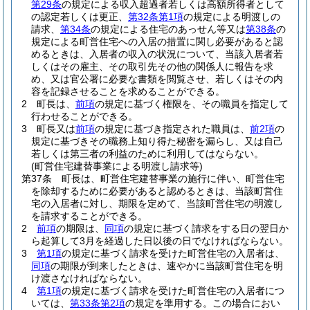
第29条
の規定による収入超過者若しくは高額所得者として
の認定若しくは更正、
第32条第1項
の規定による明渡しの
請求、
第34条
の規定による住宅のあっせん等又は
第38条
の
規定による町営住宅への入居の措置に関し必要があると認
めるときは、入居者の収入の状況について、当該入居者若
しくはその雇主、その取引先その他の関係人に報告を求
め、又は官公署に必要な書類を閲覧させ、若しくはその内
容を記録させることを求めることができる。
2
町長は、
前項
の規定に基づく権限を、その職員を指定して
行わせることができる。
3
町長又は
前項
の規定に基づき指定された職員は、
前2項
の
規定に基づきその職務上知り得た秘密を漏らし、又は自己
若しくは第三者の利益のために利用してはならない。
(町営住宅建替事業による明渡し請求等)
第37条
町長は、町営住宅建替事業の施行に伴い、町営住宅
を除却するために必要があると認めるときは、当該町営住
宅の入居者に対し、期限を定めて、当該町営住宅の明渡し
を請求することができる。
2
前項
の期限は、
同項
の規定に基づく請求をする日の翌日か
ら起算して3月を経過した日以後の日でなければならない。
3
第1項
の規定に基づく請求を受けた町営住宅の入居者は、
同項
の期限が到来したときは、速やかに当該町営住宅を明
け渡さなければならない。
4
第1項
の規定に基づく請求を受けた町営住宅の入居者につ
いては、
第33条第2項
の規定を準用する。
この場合におい