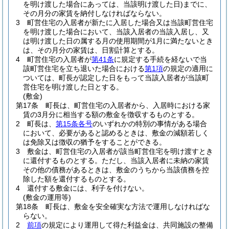
を明け渡した場合にあっては、当該明け渡した日)
までに、
その月分の家賃を納付しなければならない。
3
町営住宅の入居者が新たに入居した場合又は当該町営住宅
を明け渡した場合において、当該入居者の当該入居し、又
は明け渡した日の属する月の使用期間が1月に満たないとき
は、その月分の家賃は、日割計算とする。
4
町営住宅の入居者が
第41条
に規定する手続を経ないで当
該町営住宅を立ち退いた場合における
第1項
の規定の適用に
ついては、町長が認定した日をもって当該入居者が当該町
営住宅を明け渡した日とする。
(敷金)
第17条
町長は、町営住宅の入居者から、入居時における家
賃の3月分に相当する額の敷金を徴収するものとする。
2
町長は、
第15条各号
のいずれかの特別の事情がある場合
において、必要があると認めるときは、敷金の減額若しく
は免除又は徴収の猶予をすることができる。
3
敷金は、町営住宅の入居者が該当町営住宅を明け渡すとき
に還付するものとする。
ただし、当該入居者に未納の家賃
その他の債務があるときは、敷金のうちから当該債務を控
除した額を還付するものとする。
4
還付する敷金には、利子を付けない。
(敷金の運用等)
第18条
町長は、敷金を安全確実な方法で運用しなければな
らない。
2
前項
の規定により運用して得た利益金は、共同施設の整備