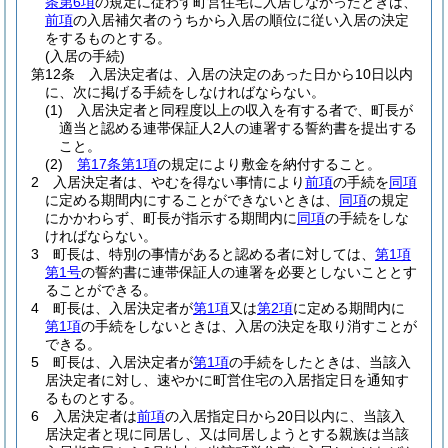
条第6項
の規定に従わず町営住宅に入居しなかったときは、
前項
の入居補欠者のうちから入居の順位に従い入居の決定
をするものとする。
(入居の手続)
第12条
入居決定者は、入居の決定のあった日から10日以内
に、次に掲げる手続をしなければならない。
(1)
入居決定者と同程度以上の収入を有する者で、町長が
適当と認める連帯保証人2人の連署する誓約書を提出する
こと。
(2)
第17条第1項
の規定により敷金を納付すること。
2
入居決定者は、やむを得ない事情により
前項
の手続を
同項
に定める期間内にすることができないときは、
同項
の規定
にかかわらず、町長が指示する期間内に
同項
の手続をしな
ければならない。
3
町長は、特別の事情があると認める者に対しては、
第1項
第1号
の誓約書に連帯保証人の連署を必要としないこととす
ることができる。
4
町長は、入居決定者が
第1項
又は
第2項
に定める期間内に
第1項
の手続をしないときは、入居の決定を取り消すことが
できる。
5
町長は、入居決定者が
第1項
の手続をしたときは、当該入
居決定者に対し、速やかに町営住宅の入居指定日を通知す
るものとする。
6
入居決定者は
前項
の入居指定日から20日以内に、当該入
居決定者と現に同居し、又は同居しようとする親族は当該