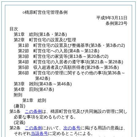
○檮原町営住宅管理条例
平成9年3月11日
条例第23号
目次
第1章
総則
(第1条・第2条)
第2章
町営住宅の設置及び監理
第1節
町営住宅の設置及び整備基準
(第3条・第3条の2)
第2節
町営住宅への入居
(第4条～第12条)
第3節
町営住宅の家賃等
(第13条～第20条の2)
第4節
町営住宅の入居者の遵守事項
(第21条～第28条)
第5節
収入超過者及び高額所得者
(第29条～第35条)
第6節
町営住宅の管理に関するその他の事項
(第36条～
第42条)
第3章
雑則
(第43条～第46条)
第4章
罰則
(第47条)
附則
第1章
総則
(趣旨)
第1条
この条例
は、檮原町営住宅及び共同施設の管理に関し
必要な事項を定めるものとする。
(定義)
第2条
この条例
において、
次の各号
に掲げる用語の意義は、
それぞれ
当該各号
に定めるところによる。