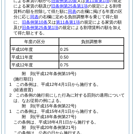
による家賃の額から
旧条例第10条
又は
第11条第1項
の規定
による家賃の額及び
旧条例第25条第1項
の規定による割増
賃料の額を控除して得た額に
同表
の左欄に掲げる年度の区
分に応じ
同表
の右欄に定める負担調整率を乗じて得た額
に、
旧条例第10条
又は
第11条第1項
の規定による家賃の額
及び
旧条例第25条第1項
の規定による割増賃料の額を加え
て得た額とする。
年度の区分
負担調整率
平成10年度
0.25
平成11年度
0.50
平成12年度
0.75
附
則
(平成12年
条例第19号)
(施行期日)
1
この条例は、平成12年4月1日から施行する。
(経過措置)
2
この条例の施行前にした行為に対する罰則の適用について
は、なお従前の例による。
附
則
(平成15年
条例第22号)
1
この条例は、平成15年4月1日から施行する。
附
則
(平成18年
条例第27号)
この条例は、平成18年4月1日から施行する。
附
則
(平成20年
条例第21号)
この条例は、公布の日から施行する。