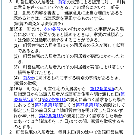
3
町営住宅の入居者は、
前項
の規定による認定に対し、町長
に意見を述べることができる。
この場合において、町長
は、意見の内容を審査し、当該意見に正当な理由があると
認めるときは、当該認定を更正するものとする。
(家賃の減免又は徴収猶予)
第15条
町長は、
次の各号
のいずれかの特別の事情がある場
合において、必要があると認めるときは、家賃の減額若し
くは免除又は徴収の猶予をすることができる。
(1)
町営住宅の入居者又はその同居者の収入が著しく低額
であるとき。
(2)
町営住宅の入居者又はその同居者が病気にかかったと
き。
(3)
町営住宅の入居者又はその同居者が災害により著しい
損害を受けたとき。
(4)
前3号
に掲げるものに準ずる特別の事情があるとき。
(家賃の徴収)
第16条
町長は、町営住宅の入居者から、
第12条第5項
の入
居指定日から当該入居者が当該町営住宅を明け渡した日
(
第
32条第1項
又は
第37条第1項
の規定に基づく請求をした場合
にあっては
第32条第1項
若しくは
第37条第1項
の期限として
指定した日の前日又は当該町営住宅を明け渡した日のいず
れか早い日、
第42条第1項
の規定に基づく請求をした場合
にあっては当該請求をした日)
までの間、家賃を徴収するも
のとする。
2
町営住宅の入居者は、毎月末日
(月の途中で当該町営住宅