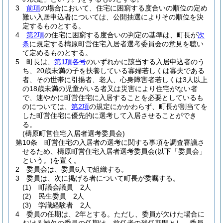
3
前項
の場合において、住宅に困窮する度合いの順位の定め
難い入居申込者については、公開抽選によりその順位を決
定するものとする。
4
第2項
の住宅に困窮する度合いの判定の基準は、町長が
次
条
に規定する檮原町営住宅入居者選考委員会の意見を聴い
て定めるものとする。
5
町長は、
第1項各号
のいずれかに該当する入居申込者のう
ち、20歳未満の子を扶養している寡婦若しくは寡夫である
者、その世帯に引揚者、老人、心身障害者若しくは3人以上
の18歳未満の児童がいる者又は災害により住宅がない者
で、速やかに町営住宅に入居することを必要としているも
のについては、
第2項
の規定にかかわらず、町長が割当てを
した町営住宅に優先的に選考して入居させることができ
る。
(檮原町営住宅入居者選考委員会)
第10条
町営住宅の入居者の選考に関する事項を調査審議さ
せるため、檮原町営住宅入居者選考委員会
(以下「委員会」
という。)
を置く。
2
委員会は、委員6人で組織する。
3
委員は、次に掲げる者について町長が委嘱する。
(1)
町議会議員 2人
(2)
民生委員 2人
(3)
学識経験者 2人
4
委員の任期は、2年とする。
ただし、委員が欠けた場合に