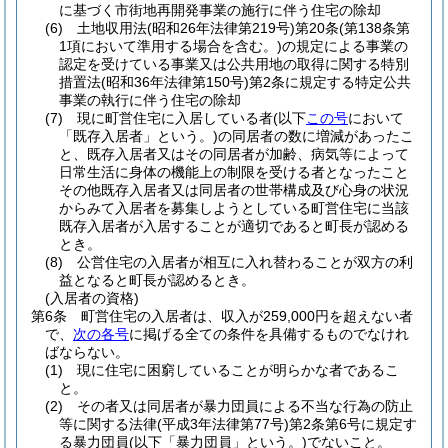
に基づく市街地再開発事業の施行に伴う住宅の除却
(6)
土地収用法
(昭和26年法律第219号)
第20条
(第138条第
1項において準用する場合を含む。)
の規定による事業の
認定を受けている事業又は公共用地の取得に関する特別
措置法
(昭和36年法律第150号)
第2条に規定する特定公共
事業の執行に伴う住宅の除却
(7)
現に町営住宅に入居している者
(以下
この号
において
「既存入居者」という。)
の同居者の数に増減があったこ
と、既存入居者又はその同居者が加齢、病気等によって
日常生活に身体の機能上の制限を受ける者となったこと
その他既存入居者又は同居者の世帯構成及び心身の状況
からみて入居者を募集しようとしている町営住宅に当該
既存入居者が入居することが適切であると町長が認める
とき。
(8)
公営住宅の入居者が相互に入れ替わることが双方の利
益となると町長が認めるとき。
(入居者の資格)
第6条
町営住宅の入居者は、収入が259,000円を超えない者
で、
次の各号
に掲げる全ての条件を具備するものでなけれ
ばならない。
(1)
現に住宅に困窮していることが明らかな者であるこ
と。
(2)
その者又は同居者が暴力団員による不当な行為の防止
等に関する法律
(平成3年法律第77号)
第2条第6号に規定す
る暴力団員
(以下「暴力団員」という。)
でないこと。