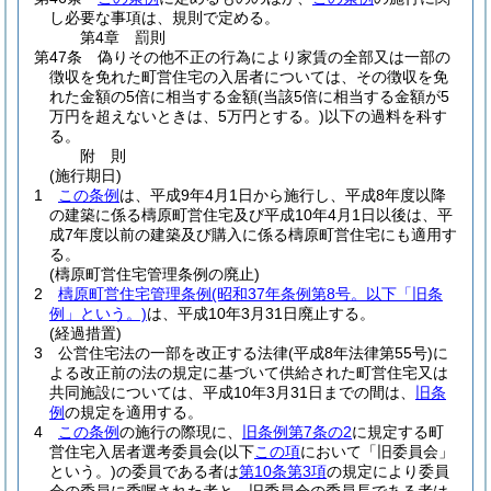
し必要な事項は、規則で定める。
第4章
罰則
第47条
偽りその他不正の行為により家賃の全部又は一部の
徴収を免れた町営住宅の入居者については、その徴収を免
れた金額の5倍に相当する金額
(当該5倍に相当する金額が5
万円を超えないときは、5万円とする。)
以下の過料を科す
る。
附
則
(施行期日)
1
この条例
は、平成9年4月1日から施行し、平成8年度以降
の建築に係る檮原町営住宅及び平成10年4月1日以後は、平
成7年度以前の建築及び購入に係る檮原町営住宅にも適用す
る。
(檮原町営住宅管理条例の廃止)
2
檮原町営住宅管理条例
(昭和37年条例第8号。以下「旧条
例」という。)
は、平成10年3月31日廃止する。
(経過措置)
3
公営住宅法の一部を改正する法律
(平成8年法律第55号)
に
よる改正前の法の規定に基づいて供給された町営住宅又は
共同施設については、平成10年3月31日までの間は、
旧条
例
の規定を適用する。
4
この条例
の施行の際現に、
旧条例第7条の2
に規定する町
営住宅入居者選考委員会
(以下
この項
において「旧委員会」
という。)
の委員である者は
第10条第3項
の規定により委員