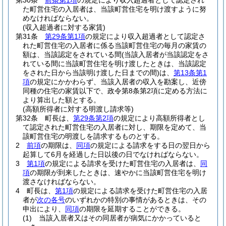
第30条
前条第1項
の規定により収入超過者として認定され
た町営住宅の入居者は、当該町営住宅を明け渡すように努
めなければならない。
(収入超過者に対する家賃)
第31条
第29条第1項
の規定により収入超過者として認定さ
れた町営住宅の入居者に係る当該町営住宅の毎月の家賃の
額は、当該認定をされている間
(当該入居者が当該認定をさ
れている間に当該町営住宅を明け渡したときは、当該認定
をされた日から当該明け渡した日までの間)
は、
第13条第1
項
の規定にかかわらず、当該入居者の収入を勘案し、近傍
同種の住宅の家賃以下で、政令第8条第2項に定める方法に
より算出した額とする。
(高額所得者に対する明渡し請求等)
第32条
町長は、
第29条第2項
の規定により高額所得者とし
て認定された町営住宅の入居者に対し、期限を定めて、当
該町営住宅の明渡しを請求するものとする。
2
前項
の期限は、
同項
の規定による請求をする日の翌日から
起算して6月を経過した日以後の日でなければならない。
3
第1項
の規定による請求を受けた町営住宅の入居者は、
同
項
の期限が到来したときは、速やかに当該町営住宅を明け
渡さなければならない。
4
町長は、
第1項
の規定による請求を受けた町営住宅の入居
者が
次の各号
のいずれかの特別の事情があるときは、その
申出により、
同項
の期限を延期することができる。
(1)
当該入居者又はその同居者が病気にかかっていると