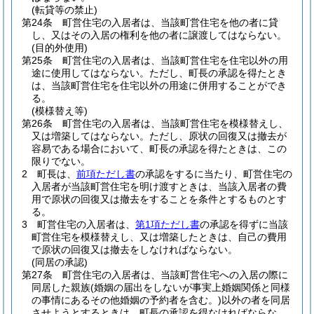
(転貸等の禁止)
第24条
町営住宅の入居者は、当該町営住宅を他の者に貸
し、又はその入居の権利を他の者に譲渡してはならない。
(目的外使用)
第25条
町営住宅の入居者は、当該町営住宅を住宅以外の用
途に使用してはならない。
ただし、町長の承認を得たとき
は、当該町営住宅を住宅以外の用途に併用することができ
る。
(模様替え等)
第26条
町営住宅の入居者は、当該町営住宅を模様替えし、
又は増築してはならない。
ただし、原状の回復又は撤去が
容易である場合において、町長の承認を得たときは、この
限りでない。
2
町長は、
前項ただし書
の承認をするに当たり、町営住宅の
入居者が当該町営住宅を明け渡すときは、当該入居者の費
用で原状の回復又は撤去をすることを条件とするものとす
る。
3
町営住宅の入居者は、
第1項ただし書
の承認を得ずに当該
町営住宅を模様替えし、又は増築したときは、自己の費用
で原状の回復又は撤去をしなければならない。
(同居の承認)
第27条
町営住宅の入居者は、当該町営住宅への入居の際に
同居した親族
(婚姻の届出をしないが事実上婚姻関係と同様
の事情にあるその他婚姻の予約者を含む。)
以外の者を同居
させようとするときは、町長の承認を得なければならな