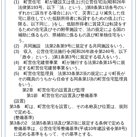
(1)
町営住宅 町が建設又は借上げ
(公営住宅法
(昭和26年
法律第193号。以下「法」という。)
第8条第1項各号のい
ずれかに該当する場合において、災害により滅失した住
宅に居住していた低額所得者に転貸するための借上げに
限る。以下同じ。)
をし、低額所得者に賃貸又は転貸をす
るための住宅及びその附帯施設で、法の規定による国の
補助に係るもの、県補助に係るもの及び町単独住宅をい
う。
(2)
共同施設 法第2条第9号に規定する共同施設をいう。
(3)
収入 公営住宅法施行令
(昭和26年政令第240号。以下
「政令」という。)
第1条第3号に規定する収入をいう。
(4)
町営住宅建替事業 町が施行する法第2条第15号に規
定する町営住宅建替事業をいう。
(5)
町営住宅監理員 法第33条第2項の規定により町長が
その職員のうちから任命する同条第1項の町営住宅監理員
をいう。
第2章
町営住宅の設置及び監理
第1節
町営住宅の設置及び整備基準
(設置)
第3条
町は、町営住宅を設置し、その名称及び位置は、規則
で定める。
(整備基準)
第3条の2
法第5条第1項及び第2項に規定する条例で定める
整備基準は、公営住宅等整備基準
(平成10年建設省令第8号)
に定める基準をもって、その基準とする。