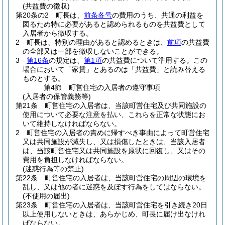
(共益費の徴収)
第20条の2
町長は、
前条各号
の費用のうち、共通の利益を
図るため特に必要があると認められるものを共益費として
入居者から徴収する。
2
町長は、特別の理由があると認めるときは、
前項
の共益費
の全部又は一部を徴収しないことができる。
3
第16条
の規定は、
第1項
の共益費について準用する。
この
場合において「家賃」とあるのは「共益費」と読み替える
ものとする。
第4節
町営住宅の入居者の遵守事項
(入居者の保管義務等)
第21条
町営住宅の入居者は、当該町営住宅及び共同施設の
使用について必要な注意を払い、これらを正常な状態にお
いて維持しなければならない。
2
町営住宅の入居者の責めに帰すべき事由によって町営住宅
又は共同施設が滅失し、又は損傷したときは、当該入居者
は、当該町営住宅又は共同施設を原状に回復し、又はその
費用を負担しなければならない。
(迷惑行為等の禁止)
第22条
町営住宅の入居者は、当該町営住宅の周辺の環境を
乱し、又は他の者に迷惑を及ぼす行為をしてはならない。
(不使用の届出)
第23条
町営住宅の入居者は、当該町営住宅を引き続き20日
以上使用しないときは、あらかじめ、町長に届け出なけれ
ばならない。