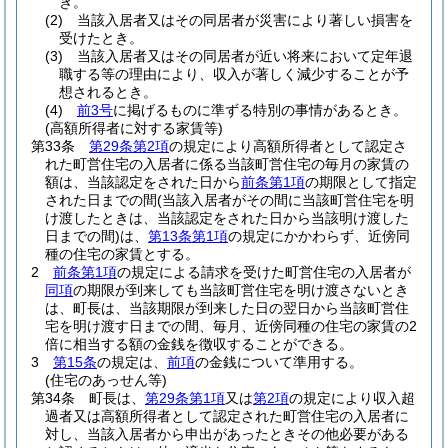
き。
(2)
当該入居者又はその同居者が災害により著しい損害を
受けたとき。
(3)
当該入居者又はその同居者が近い将来において定年退
職する等の理由により、収入が著しく減少することが予
想されるとき。
(4)
前3号
に掲げるものに準ずる特別の事情があるとき。
(高額所得者に対する家賃等)
第33条
第29条第2項
の規定により高額所得者として認定さ
れた町営住宅の入居者に係る当該町営住宅の毎月の家賃の
額は、当該認定をされた日から
前条第1項
の期限として指定
された日までの間
(当該入居者がその間に当該町営住宅を明
け渡したときは、当該認定をされた日から当該明け渡した
日までの間)
は、
第13条第1項
の規定にかかわらず、近傍同
種の住宅の家賃とする。
2
前条第1項
の規定による請求を受けた町営住宅の入居者が
同項
の期限が到来しても当該町営住宅を明け渡さないとき
は、町長は、当該期限が到来した日の翌日から当該町営住
宅を明け渡す日までの間、毎月、近傍同種の住宅の家賃の2
倍に相当する額の金銭を徴収することができる。
3
第15条
の規定は、
前項
の金銭について準用する。
(住宅のあっせん等)
第34条
町長は、
第29条第1項
又は
第2項
の規定により収入超
過者又は高額所得者として認定された町営住宅の入居者に
対し、当該入居者から申出があったときその他必要がある