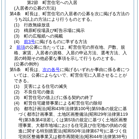
第2節
町営住宅への入居
(入居者の公募の方法)
第4条
町長は、町営住宅の入居者の公募を次に掲げる方法の
うち2以上の方法により行うものとする。
(1)
行政無線放送
(2)
檮原町役場及び町告示場に掲示
(3)
町の広報紙への掲載
(4)
前3号
に掲げるものに準ずる方法
2
前項
の公募に当たっては、町営住宅の所在地、戸数、規
格、家賃、入居者の資格、入居の申込方法、選考方法、入
居の時期その他必要な事項を示して行うものとする。
(公募の例外)
第5条
町長は、
次の各号
に掲げるいずれか事由に係る者につ
いては、公募によらないで、町営住宅に入居させることが
できる。
(1)
災害による住宅の滅失
(2)
不良住宅の撤去
(3)
町営住宅の借上げに係る契約の終了
(4)
町営住宅建替事業による町営住宅の除却
(5)
都市計画法
(昭和43年法律第100号)
第59条の規定に基
づく都市計画事業、土地区画整備法
(昭和29年法律第119
号)
第3条第4項若しくは第5項の規定に基づく土地区画整
理事業、大都市地域における住宅及び住宅地の供給の促
進に関する特別措置法
(昭和50年法律第67号)
に基づく住
宅街区整備事業又は都市再開発法
(昭和44年法律第38号)