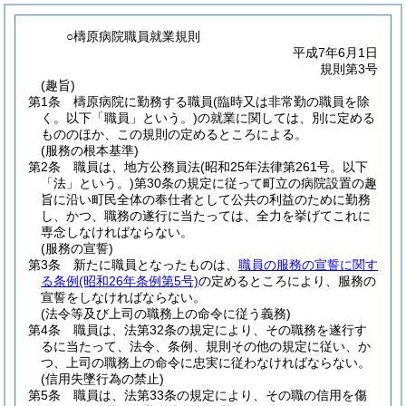
○檮原病院職員就業規則
平成7年6月1日
規則第3号
(趣旨)
第1条
檮原病院に勤務する職員
(臨時又は非常勤の職員を除
く。以下「職員」という。)
の就業に関しては、別に定める
もののほか、この規則の定めるところによる。
(服務の根本基準)
第2条
職員は、地方公務員法
(昭和25年法律第261号。以下
「法」という。)
第30条の規定に従って町立の病院設置の趣
旨に沿い町民全体の奉仕者として公共の利益のために勤務
し、かつ、職務の遂行に当たっては、全力を挙げてこれに
専念しなければならない。
(服務の宣誓)
第3条
新たに職員となったものは、
職員の服務の宣誓に関す
る条例
(昭和26年条例第5号)
の定めるところにより、服務の
宣誓をしなければならない。
(法令等及び上司の職務上の命令に従う義務)
第4条
職員は、法第32条の規定により、その職務を遂行す
るに当たって、法令、条例、規則その他の規定に従い、か
つ、上司の職務上の命令に忠実に従わなければならない。
(信用失墜行為の禁止)
第5条
職員は、法第33条の規定により、その職の信用を傷