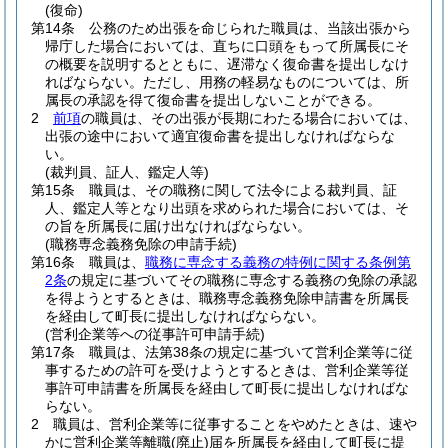
(復命)
第14条
公務のため出張を命じられた職員は、当該出張から
帰庁した場合においては、直ちに口頭をもって所属長にそ
の概要を説明するとともに、遅滞なく復命書を提出しなけ
ればならない。
ただし、用務の軽易なものについては、所
属長の承認を得て復命書を提出しないことができる。
2
前項
の職員は、その出張が長期にわたる場合においては、
出張の途中において適宜復命書を提出しなければならな
い。
(裁判員、証人、鑑定人等)
第15条
職員は、その職務に関して法令による裁判員、証
人、鑑定人等となり出頭を求められた場合においては、そ
の旨を所属長に届け出なければならない。
(職務専念義務免除の申請手続)
第16条
職員は、
職務に専念する義務の特例に関する条例第
2条
の規定に基づいてその職務に専念する義務の免除の承認
を得ようとするときは、職務専念義務免除申請書を所属長
を経由して町長に提出しなければならない。
(営利企業等への従事許可申請手続)
第17条
職員は、法第38条の規定に基づいて営利企業等に従
事するための許可を受けようとするときは、営利企業等従
事許可申請書を所属長を経由して町長に提出しなければな
らない。
2
職員は、営利企業等に従事することをやめたときは、速や
かに営利企業等離職
(廃止)
届を所属長を経由して町長に提