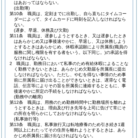
はあおってはならない。
(出勤簿)
第10条
職員は、定刻までに出勤し、自ら直ちにタイムコー
ダーによって、タイムカードに時刻を記入しなければなら
ない。
(遅参、早退、休務及び欠勤)
第11条
職員は、遅参しようとするとき、又は遅参したとき
はあらかじめ又は事後速やかに、早退し、又は休務しよう
とするときはあらかじめ、休暇承認願により所属長
(職員の
服務に関し権限を有する者をいう。以下同じ。)
の承認を得
なければならない。
2
職員は、勤務日において私事のため有給休暇によることな
く勤務できないときは、あらかじめ欠勤届を所属長に提出
しなければならない。
ただし、やむを得ない事情のため事
前に所属長に届け出ることができないときは、遅滞なく電
話、伝言等によりその旨を所属長に連絡するとともに、事
後速やかに所定の手続をしなければならない。
(勤務中の離席)
第12条
職員は、用務のため勤務時間中に勤務場所を離れよ
うとするときは、理由及び行き先等を上司に告げて常にそ
の所在を明らかにしておかなければならない。
(私事旅行等)
第13条
職員は、私事旅行又は転地療養のため引き続き1週
間以上にわたってその住所を離れようとするときは、あら
かじめ所属長に届け出なければならない。