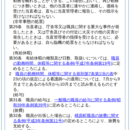
勤務を離れることができる。
この場合において、再び勤務
につき難いときは、他の当直者に速やかに連絡し、連絡を
受けた当直者は、直ちに当直管理者に報告し、その指示を
受けなければならない。
(非常事態の処置)
第29条
当直者は、庁舎等又は職員に関する重大な事件が発
生したとき、又は庁舎及びその付近に火災その他の災害が
発生したときは、当直管理者の指揮を受けるとともに、必
要があるときは、自ら臨機の処置をとらなければならな
い。
(有給休暇)
第30条
有給休暇の種類及び日数、取扱いについては、
職員
の勤務時間、休暇等に関する条例
(平成7年条例第19号)
に定
めるところによる。
2
職員の勤務時間、休暇等に関する規則第7条第1項の表
中
23の項の規定による看護師への適用については、7月から9
月までとあるのを5月から10月までと読み替えるものとす
る。
(給与)
第31条
職員の給与は、
一般職の職員の給与に関する条例
(昭
和39年条例第39号)
に定めるところによる。
(旅費)
第32条
職員が出張した場合には、
檮原町職員の旅費に関す
る条例
(平成3年条例第11号)
の定めるところにより、旅費を
支給する。