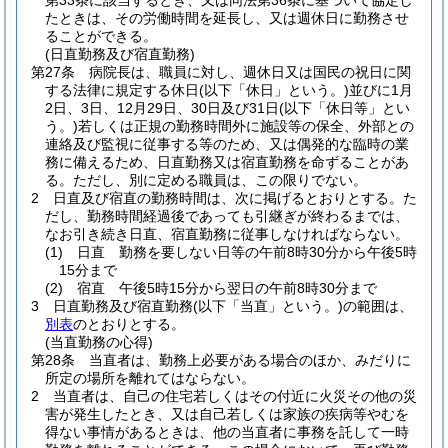
第33条に該当するとき、又は同法第36条に基づいて協定し
たときは、その労働時間を延長し、又は週休日に勤務させ
ることができる。
(日直勤務及び宿直勤務)
第27条
病院長は、職員に対し、週休日又は国民の祝日に関
する法律に規定する休日
(以下「休日」という。)
並びに1月
2日、3日、12月29日、30日及び31日
(以下「休日等」とい
う。)
若しくは正規の勤務時間外に施設等の保全、外部との
連絡及び監視に従事する等のため、又は偶発的な臨時の業
務に備えるため、日直勤務又は宿直勤務を命ずることがあ
る。
ただし、別に定める職員は、この限りでない。
2
日直及び宿直の勤務時間は、次に掲げるとおりとする。
た
だし、勤務時間経過後であっても引継ぎが終わるまでは、
なお引き続き日直、宿直勤務に従事しなければならない。
(1)
日直 勤務を要しない日等の午前8時30分から午後5時
15分まで
(2)
宿直 午後5時15分から翌日の午前8時30分まで
3
日直勤務及び宿直勤務
(以下「当直」という。)
の範囲は、
別表
のとおりとする。
(当直勤務の心得)
第28条
当直者は、勤務上必要がある場合のほか、みだりに
所定の場所を離れてはならない。
2
当直者は、自己の住宅若しくはその付近に火災その他の災
害が発生したとき、又は自己若しくは家族の疾病等やむを
得ない事情があるときは、他の当直者に事務を託して一時