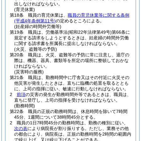
出しなければならない。
(育児休業)
第18条
職員の育児休業は、
職員の育児休業等に関する条例
(平成4年条例第11号)
の定めるところによる。
(妊産婦の時間外労働等)
第19条
職員は、労働基準法
(昭和22年法律第49号)
第66条に
規定する請求をしようとするときは、妊産婦の時間外労働
に関する請求書を所属長に提出しなければならない。
(火災、盗難等の予防)
第20条
職員は、火災、盗難等の予防に常に注意し、退庁の
際は、機器、器具、書類等を所定の場所に整頓しておかな
ければならない。
(災害時の服務)
第21条
職員は、勤務時間中に庁舎又はその付近に火災その
他災害が発生したときは、直ちに臨機の処置を取るととも
に、上司の指揮に従い、敏速に行動しなければならない。
2
前項
の災害の発生が勤務時間外等であるときは、職員は、
直ちに登庁し、上司の指揮を受けなければならない。
(勤務時間)
第22条
職員の正規の勤務時間は、休息時間を除いて7時間
45分、1週間について38時間45分とする。
2
職員の1日7時間45分の勤務時間は、勤務の種別に従い、
次の表
により病院長が割り振りする。
ただし、業務その他
の都合により、病院長は、正規の勤務時間を2時間の範囲内
で繰り上げ、又は繰り下げることができる。