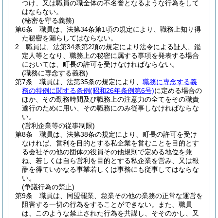
つけ、又は職員の職全体の不名誉となるような行為をして
はならない。
(秘密を守る義務)
第6条
職員は、法第34条第1項の規定により、職務上知り得
た秘密を漏らしてはならない。
2
職員は、法第34条第2項の規定により法令による証人、鑑
定人等となり、職務上の秘密に属する事項を発表する場合
においては、町長の許可を受けなければならない。
(職務に専念する義務)
第7条
職員は、法第35条の規定により、
職務に専念する義
務の特例に関する条例
(昭和26年条例第6号)
に定める場合の
ほか、その勤務時間及び職務上の注意力の全てをその職責
遂行のために用い、その職務にのみ従事しなければならな
い。
(営利企業等の従事制限)
第8条
職員は、法第38条の規定により、町長の許可を受け
なければ、営利を目的とする私企業を営むことを目的とす
る会社その他の団体の役員その他規則で定める地位を兼
ね、若しくは自ら営利を目的とする私企業を営み、又は報
酬を得ていかなる事業若しくは事務にも従事してはならな
い。
(争議行為の禁止)
第9条
職員は、同盟罷業、怠業その他の業務の正常な運営を
阻害する一切の行為をすることができない。
また、職員
は、このような禁止された行為を共謀し、そそのかし、又