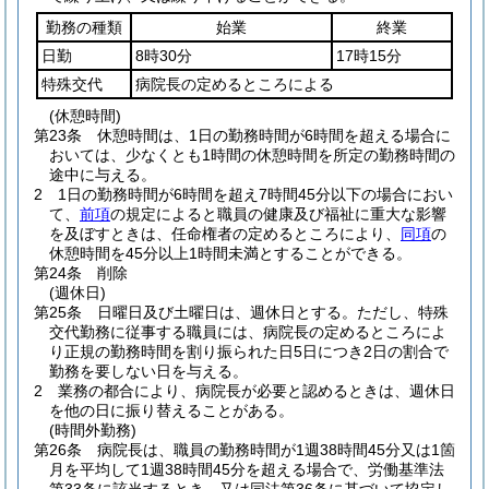
勤務の種類
始業
終業
日勤
8時30分
17時15分
特殊交代
病院長の定めるところによる
(休憩時間)
第23条
休憩時間は、1日の勤務時間が6時間を超える場合に
おいては、少なくとも1時間の休憩時間を所定の勤務時間の
途中に与える。
2
1日の勤務時間が6時間を超え7時間45分以下の場合におい
て、
前項
の規定によると職員の健康及び福祉に重大な影響
を及ぼすときは、任命権者の定めるところにより、
同項
の
休憩時間を45分以上1時間未満とすることができる。
第24条
削除
(週休日)
第25条
日曜日及び土曜日は、週休日とする。
ただし、特殊
交代勤務に従事する職員には、病院長の定めるところによ
り正規の勤務時間を割り振られた日5日につき2日の割合で
勤務を要しない日を与える。
2
業務の都合により、病院長が必要と認めるときは、週休日
を他の日に振り替えることがある。
(時間外勤務)
第26条
病院長は、職員の勤務時間が1週38時間45分又は1箇
月を平均して1週38時間45分を超える場合で、労働基準法