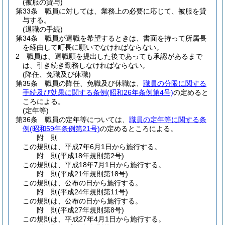
(被服の貸与)
第33条
職員に対しては、業務上の必要に応じて、被服を貸
与する。
(退職の手続)
第34条
職員が退職を希望するときは、書面を持って所属長
を経由して町長に願いでなければならない。
2
職員は、退職願を提出した後であっても承認があるまで
は、引き続き勤務しなければならない。
(降任、免職及び休職)
第35条
職員の降任、免職及び休職は、
職員の分限に関する
手続及び効果に関する条例
(昭和26年条例第4号)
の定めると
ころによる。
(定年等)
第36条
職員の定年等については、
職員の定年等に関する条
例
(昭和59年条例第21号)
の定めるところによる。
附
則
この規則は、平成7年6月1日から施行する。
附
則
(平成18年
規則第2号)
この規則は、平成18年7月1日から施行する。
附
則
(平成21年
規則第18号)
この規則は、公布の日から施行する。
附
則
(平成24年
規則第11号)
この規則は、公布の日から施行する。
附
則
(平成27年
規則第8号)
この規則は、平成27年4月1日から施行する。