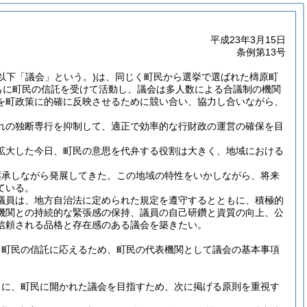
平成23年3月15日
条例第13号
(以下「議会」という。)は、同じく町民から選挙で選ばれた檮原町
もに町民の信託を受けて活動し、議会は多人数による合議制の機関
を町政策に的確に反映させるために競い合い、協力し合いながら、
れの独断専行を抑制して、適正で効率的な行財政の運営の確保を目
拡大した今日、町民の意思を代弁する役割は大きく、地域における
継承しながら発展してきた。この地域の特性をいかしながら、将来
ている。
議員は、地方自治法に定められた規定を遵守するとともに、積極的
機関との持続的な緊張感の保持、議員の自己研鑽と資質の向上、公
信頼される品格と存在感のある議会を築きたい。
、町民の信託に応えるため、町民の代表機関として議会の基本事項
もに、町民に開かれた議会を目指すため、次に掲げる原則を重視す