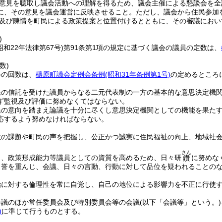
意見を聴取し議会活動への理解を得るため、議会主催による懇談会を全
に、その意見を議会運営に反映させること。
ただし、議会から住民参加
及び陳情を町民による政策提案と位置付けるとともに、その審議におい
)
昭和22年法律第67号)
第91条第1項の規定に基づく議会の議員の定数は、
数)
会の回数は、
檮原町議会定例会条例
(昭和31年条例第1号)
の定めるところ
民の信託を受けた議員からなる二元代表制の一方の基本的な意思決定機
ず監視及び評価に努めなくてはならない。
民の意向を踏まえ論議を十分に尽くし意思決定機関としての機能を果た
応するよう努めなければならない。
政の課題や町民の声を把握し、公正かつ誠実に住民福祉の向上、地域社
さん
力、政策形成能力等議員としての資質を高めるため、日々研
に努めな
鑽
名誉を重んじ、会議、日々の言動、行動に対して品位を疑われることの
治に対する倫理性を常に自覚し、自己の地位による影響力を不正に行使
会議のほか常任委員会及び特別委員会等の会議
(以下「会議等」という。)
)
に準じて行うものとする。