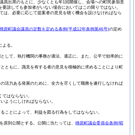
議員出席のもとに、少なくとも年1回開催し、会場への町民参加意
を要請しても参加者がいない場合においてはこの限りではない。
ては、必要に応じて提案者の意見を聴く機会を設けなければなら
檮原町議会議員の定数を定める条例
(平成12年条例第46号)
の定め
による。
関として、執行機関の事務が適法、適正に、また、公平で効率的に
すとともに、識見を有する者の意見を積極的に求めることにより町
会の活力ある発展のために、全力を尽くして職務を遂行しなければ
くてはならない。
ないようにしければならない。
することによって、利益を図る行為をしてはならない。
を原則公開とする。
公開に当たっては、
檮原町議会委員会条例
(昭