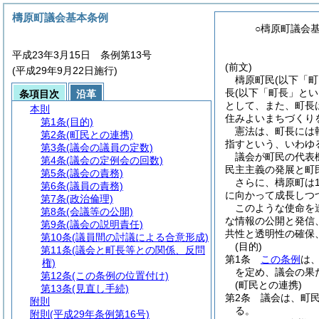
檮原町議会基本条例
○檮原町議会
平成23年3月15日 条例第13号
(前文)
(平成29年9月22日施行)
檮原町民(以下「
長(以下「町長」と
条項目次
沿革
として、また、町長
本則
住みよいまちづくり
第1条
(目的)
憲法は、町長には
第2条
(町民との連携)
指すという、いわゆ
第3条
(議会の議員の定数)
議会が町民の代表
第4条
(議会の定例会の回数)
民主主義の発展と町
第5条
(議会の責務)
さらに、檮原町は
第6条
(議員の責務)
に向かって成長しつ
第7条
(政治倫理)
このような使命を
第8条
(会議等の公開)
な情報の公開と発信
第9条
(議会の説明責任)
共性と透明性の確保
第10条
(議員間の討議による合意形成)
(目的)
第11条
(議会と町長等との関係、反問
第1条
この条例
は
権)
を定め、議会の果
第12条
(この条例の位置付け)
(町民との連携)
第13条
(見直し手続)
第2条
議会は、町
附則
る。
附則
(平成29年条例第16号)