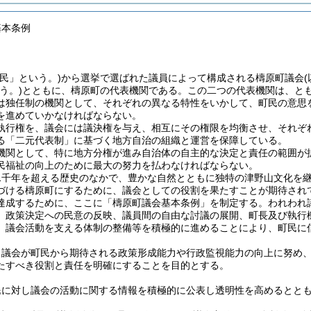
基本条例
町民」という。)から選挙で選ばれた議員によって構成される檮原町議会
いう。)とともに、檮原町の代表機関である。この二つの代表機関は、と
は独任制の機関として、それぞれの異なる特性をいかして、町民の意思
を進めていかなければならない。
執行権を、議会には議決権を与え、相互にその権限を均衡させ、それぞ
る「二元代表制」に基づく地方自治の組織と運営を保障している。
機関として、特に地方分権が進み自治体の自主的な決定と責任の範囲が
民福祉の向上のために最大の努力を払わなければならない。
1千年を超える歴史のなかで、豊かな自然とともに独特の津野山文化を
づける檮原町にするために、議会としての役割を果たすことが期待され
達成するために、ここに「檮原町議会基本条例」を制定する。われわれ
、政策決定への民意の反映、議員間の自由な討議の展開、町長及び執行
、議会活動を支える体制の整備等を積極的に進めることにより、町民に
、議会が町民から期待される政策形成能力や行政監視能力の向上に努め
たすべき役割と責任を明確にすることを目的とする。
民に対し議会の活動に関する情報を積極的に公表し透明性を高めるとと