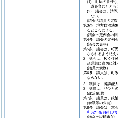
(1)
町民の多様な
識を育むととも
(2)
議会は、請願
ない。
(議会の議員の定数
第3条
地方自治法
(
るところによる。
(議会の定例会の回
第4条
議会の定例
(議会の責務)
第5条
議会は、町
なされるよう絶え
2
議会は、広く住
政課題に適切に対
(議員の責務)
第6条
議員は、町
ならない。
2
議員は、審議能
3
議員は、品位と
(政治倫理)
第7条
議員は、政
(会議等の公開)
第8条
議会は、本
和62年条例第18号
(議会の説明責任)