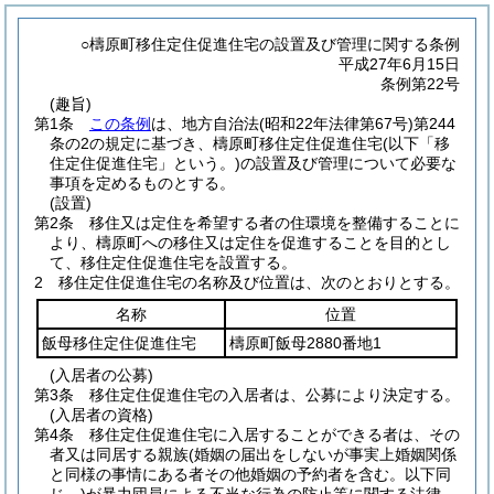
○檮原町移住定住促進住宅の設置及び管理に関する条例
平成27年6月15日
条例第22号
(趣旨)
第1条
この条例
は、地方自治法
(昭和22年法律第67号)
第244
条の2の規定に基づき、檮原町移住定住促進住宅
(以下「移
住定住促進住宅」という。)
の設置及び管理について必要な
事項を定めるものとする。
(設置)
第2条
移住又は定住を希望する者の住環境を整備することに
より、檮原町への移住又は定住を促進することを目的とし
て、移住定住促進住宅を設置する。
2
移住定住促進住宅の名称及び位置は、次のとおりとする。
名称
位置
飯母移住定住促進住宅
檮原町飯母2880番地1
(入居者の公募)
第3条
移住定住促進住宅の入居者は、公募により決定する。
(入居者の資格)
第4条
移住定住促進住宅に入居することができる者は、その
者又は同居する親族
(婚姻の届出をしないが事実上婚姻関係
と同様の事情にある者その他婚姻の予約者を含む。以下同