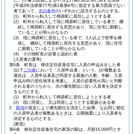
じ。)
が暴力団員による不当な行為の防止等に関する法律
(平成3年法律第77号)
第2条第6号に規定する暴力団員でない
者であって、
次の各号
のいずれかに該当するものとする。
(1)
町外から転入して檮原町に居住しようとする者
(2)
町外から転入して現に檮原町に居住している者で、継
続して檮原町に居住する意思があり、現に住宅に困窮し
ていることが明らかなもの
(3)
現に檮原町に居住している者で、2人以上で世帯を構
成し、継続して檮原町に居住する意思があり、現に住宅
に困窮していることが明らかなもの
(4)
その他町長が必要と認めた者
(入居者の選考)
第5条
町長は、移住定住促進住宅に入居の申込みをした者
(以下
この条
において「入居申込者」という。)
が複数ある
場合は、入居申込者及び同居する親族の人数、年齢、入居
申込み時の居住地等を考慮し、入居の必要性が高いと判断
される者のうちから、次の優先順位に従い入居者を決定す
るものとする。
(1)
町外から転入して檮原町に居住しようとする者
(2)
現に同居し、又は同居しようとする親族がある者
2
前項
の規定により優先順位を決定した結果、なお同じ順位
の入居申込者が複数あるときは、公開抽選により入居者を
決定するものとする。
(家賃)
第6条
移住定住促進住宅の家賃の額は、月額15,000円とす